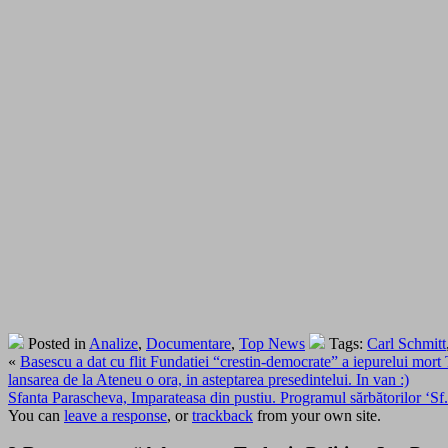
Posted in
Analize
,
Documentare
,
Top News
Tags:
Carl Schmitt
«
Basescu a dat cu flit Fundatiei “crestin-democrate” a iepurelui mort 
lansarea de la Ateneu o ora, in asteptarea presedintelui. In van :)
Sfanta Parascheva, Imparateasa din pustiu. Programul sărbătorilor ‘Sf
You can
leave a response
, or
trackback
from your own site.