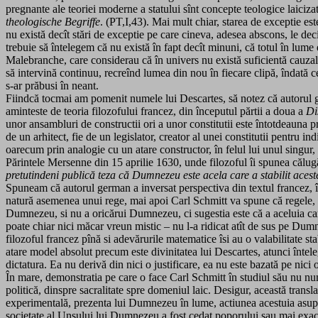
pregnante ale teoriei moderne a statului sînt concepte teologice laiciza
theologische Begriffe
. (PT,I,43). Mai mult chiar, starea de exceptie es
nu există decît stări de exceptie pe care cineva, adesea abscons, le deci
trebuie să întelegem că nu există în fapt decît minuni, că totul în lume
Malebranche, care considerau că în univers nu există suficientă cauzali
să intervină continuu, recreînd lumea din nou în fiecare clipă, îndată ce
s-ar prăbusi în neant.
Fiindcă tocmai am pomenit numele lui Descartes, să notez că autorul g
aminteste de teoria filozofului francez, din începutul părtii a doua a
Di
unor ansambluri de constructii ori a unor constitutii este întotdeauna p
de un arhitect, fie de un legislator, creator al unei constitutii pentru i
oarecum prin analogie cu un atare constructor, în felul lui unul singur,
Părintele Mersenne din 15 aprilie 1630, unde filozoful îi spunea călug
pretutindeni publică teza că Dumnezeu este acela care a stabilit aceste
Spuneam că autorul german a inversat perspectiva din textul francez, în
natură asemenea unui rege, mai apoi Carl Schmitt va spune că regele, ad
Dumnezeu, si nu a oricărui Dumnezeu, ci sugestia este că a aceluia carte
poate chiar nici măcar vreun mistic – nu l-a ridicat atît de sus pe Dumnez
filozoful francez pînă si adevărurile matematice îsi au o valabilitate st
atare model absolut precum este divinitatea lui Descartes, atunci înte
dictatura. Ea nu derivă din nici o justificare, ea nu este bazată pe nici
În mare, demonstratia pe care o face Carl Schmitt în studiul său nu num
politică, dinspre sacralitate spre domeniul laic. Desigur, această transla
experimentală, prezenta lui Dumnezeu în lume, actiunea acestuia asupra 
societate al Unsului lui Dumnezeu a fost cedat poporului sau mai exact r