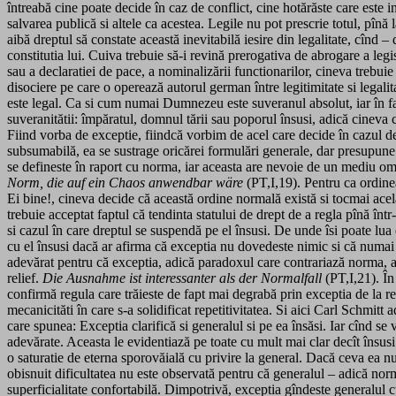
întreabă cine poate decide în caz de conflict, cine hotărăste care este i
salvarea publică si altele ca acestea. Legile nu pot prescrie totul, pînă
aibă dreptul să constate această inevitabilă iesire din legalitate, cînd 
constitutia lui. Cuiva trebuie să-i revină prerogativa de abrogare a legis
sau a declaratiei de pace, a nominalizării functionarilor, cineva trebuie 
disociere pe care o operează autorul german între legitimitate si legalita
este legal. Ca si cum numai Dumnezeu este suveranul absolut, iar în fapt
suveranitătii: împăratul, domnul tării sau poporul însusi, adică cineva 
Fiind vorba de exceptie, fiindcă vorbim de acel care decide în cazul d
subsumabilă, ea se sustrage oricărei formulări generale, dar presupune t
se defineste în raport cu norma, iar aceasta are nevoie de un mediu o
Norm, die auf ein Chaos anwendbar wäre
(PT,I,19). Pentru ca ordinea 
Ei bine!, cineva decide că această ordine normală există si tocmai acel
trebuie acceptat faptul că tendinta statului de drept de a regla pînă într-
si cazul în care dreptul se suspendă pe el însusi. De unde îsi poate lua
cu el însusi dacă ar afirma că exceptia nu dovedeste nimic si că numai no
adevărat pentru că exceptia, adică paradoxul care contrariază norma, ava
relief.
Die Ausnahme ist interessanter als
der Normalfall
(PT,I,21). În
confirmă regula care trăieste de fapt mai degrabă prin exceptia de la re
mecanicităti în care s-a solidificat repetitivitatea. Si aici Carl Schmitt 
care spunea: Exceptia clarifică si generalul si pe ea însăsi. Iar cînd se 
adevărate. Aceasta le evidentiază pe toate cu mult mai clar decît însus
o saturatie de eterna sporovăială cu privire la general. Dacă ceva ea nu 
obisnuit dificultatea nu este observată pentru că generalul – adică nor
superficialitate confortabilă. Dimpotrivă, exceptia gîndeste generalul 