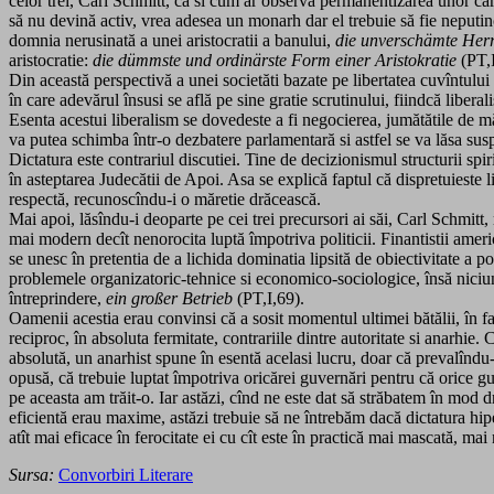
celor trei, Carl Schmitt, ca si cum ar observa permanentizarea unor cara
să nu devină activ, vrea adesea un monarh dar el trebuie să fie neputinci
domnia nerusinată a unei aristocratii a banului,
die unverschämte Herr
aristocratie:
die dümmste und ordinärste Form einer Aristokratie
(PT,I
Din această perspectivă a unei societăti bazate pe libertatea cuvîntulu
în care adevărul însusi se află pe sine gratie scrutinului, fiindcă libera
Esenta acestui liberalism se dovedeste a fi negocierea, jumătătile de mă
va putea schimba într-o dezbatere parlamentară si astfel se va lăsa sus
Dictatura este contrariul discutiei. Tine de decizionismul structurii spi
în asteptarea Judecătii de Apoi. Asa se explică faptul că dispretuieste 
respectă, recunoscîndu-i o măretie drăcească.
Mai apoi, lăsîndu-i deoparte pe cei trei precursori ai săi, Carl Schmitt
mai modern decît nenorocita luptă împotriva politicii. Finantistii american
se unesc în pretentia de a lichida dominatia lipsită de obiectivitate a po
problemele organizatoric-tehnice si economico-sociologice, însă niciuna
întreprindere,
ein großer Betrieb
(PT,I,69).
Oamenii acestia erau convinsi că a sosit momentul ultimei bătălii, în fa
reciproc, în absoluta fermitate, contrariile dintre autoritate si anarhi
absolută, un anarhist spune în esentă acelasi lucru, doar că prevalîndu
opusă, că trebuie luptat împotriva oricărei guvernări pentru că orice gu
pe aceasta am trăit-o. Iar astăzi, cînd ne este dat să străbatem în mod 
eficientă erau maxime, astăzi trebuie să ne întrebăm dacă dictatura hip
atît mai eficace în ferocitate ei cu cît este în practică mai mascată, mai
Sursa:
Convorbiri Literare