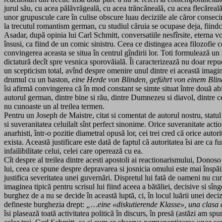
jurul său, cu acea pălăvrăgeală, cu acea trăncăneală, cu acea flecăreal
unor grupuscule care în culise obscure luau deciziile ale căror consecint
la trecutul romantism german, cu studiul căruia se ocupase deja, fiind
Asadar, după opinia lui Carl Schmitt, conversatiile nesfîrsite, eterna vo
însusi, ca fiind de un comic sinistru. Ceea ce distingea acea filozofie c
convingerea aceasta se situa în centrul gîndirii lor. Toti formulează u
dictatură decît spre vesnica sporovăială. Îi caracterizează nu doar repud
un scepticism total, avînd despre omenire unul dintre ei această imagine
drumul cu un baston,
eine Herde von Blinden, geführt von einem Blin
îsi afirmă convingerea că în mod constant se simte situat între două abis
autorul german, dintre bine si rău, dintre Dumnezeu si diavol, dintre ce
nu cunoaste un al treilea termen.
Pentru un Joseph de Maistre, citat si comentat de autorul nostru, statul s
si suveranitatea celuilalt sînt perfect sinonime. Orice suveranitate acti
anarhisti, într-o pozitie diametral opusă lor, cei trei cred că orice aut
exista. Această justificare este dată de faptul că autoritatea îsi are ca f
infailibilitate celui, celei care operează cu ea.
Cît despre al treilea dintre acesti apostoli ai reactionarismului, Donoso
lui, ceea ce spune despre depravarea si josnicia omului este mai înspăim
justifica severitatea unei guvernări. Dispretul lui fată de oameni nu c
imaginea tipică pentru scrisul lui fiind aceea a bătăliei, decisive si sîn
burghez de a nu se decide în această luptă, ci, în locul luării unei deci
defineste burghezia drept:
„…eine
«diskutierende Klasse», una clasa
îsi plasează toată activitatea politică în discurs, în presă (astăzi am 