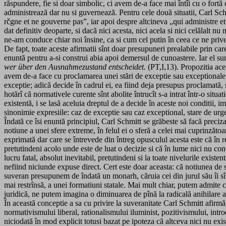
răspundere, fie si doar simbolic, ci avem de-a face mai întîi cu o fortă
administrează dar nu si guvernează. Pentru cele două situatii, Carl Sc
rčgne et ne gouverne pas”, iar apoi despre altcineva „qui administre 
dat definitiv deoparte, si dacă nici acesta, nici acela si nici celălalt 
ne-am conduce chiar noi însine, ca si cum cel putin în ceea ce ne prive
De fapt, toate aceste afirmatii sînt doar presupuneri prealabile prin car
enuntă pentru a-si construi abia apoi demersul de cunoastere. Iar el sun
wer über den Ausnahmezustand
entscheidet.
(PT,I,13). Propozitia ace
avem de-a face cu proclamarea unei stări de exceptie sau exceptionale, 
exceptie; adică decide în cadrul ei, ea fiind deja presupus proclamată, sa
hotărî că normativele curente sînt abolite întrucît s-a intrat într-o situ
existentă, i se lasă aceluia dreptul de a decide în aceste noi conditii, 
sinonimie expresiile: caz de exceptie sau caz exceptional, stare de urge
Îndată ce îsi enuntă principiul, Carl Schmitt se grăbeste să facă preciz
notiune a unei sfere extreme, în felul ei o sferă a celei mai cuprinzătoa
exprimată dar care se întrevede din întreg opusculul acesta este că în re
pretutindeni acolo unde este de luat o decizie si că în lume nici nu cont
lucru fatal, absolut inevitabil, pretutindeni si la toate nivelurile existe
nefiind niciunde expuse direct. Cert este doar aceasta: că notiunea de 
suveran presupunem de îndată un monarh, căruia cei din jurul său îi sîn
mai restrînsă, a unei formatiuni statale. Mai mult chiar, putem admite c
juridică, ne putem imagina o diminuarea de pînă la radicală anihilare a s
În această conceptie a sa cu privire la suveranitate Carl Schmitt afirmă
normativismului liberal, rationalismului iluminist, pozitivismului, intro
niciodată în mod explicit totusi bazat pe ipoteza că altceva nici nu exi