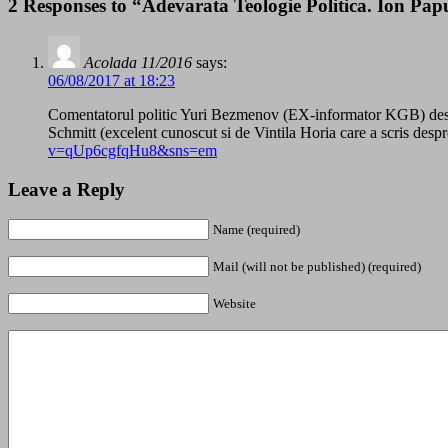
2 Responses to “Adevarata Teologie Politica. Ion Papu
Acolada 11/2016
says:
06/08/2017 at 18:23
Comentatorul politic Yuri Bezmenov (EX-informator KGB) despre „
Schmitt (excelent cunoscut si de Vintila Horia care a scris d
v=qUp6cgfqHu8&sns=em
Leave a Reply
Name (required)
Mail (will not be published) (required)
Website