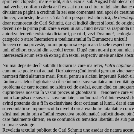
spirit enciclopedic, mare erudit, sub Cezar si sub August bibliotecar ofic
mai veche, conform căreia ar fi existat nu una ci trei religii simultane: c
diviziunea păgînă a credintii în zei este comentată mai apoi de crestin
din cer, vorbeste, de această dată din perspectivă christică,
de theologi
doar recunoscut de Carl Schmitt, dar el indică direct si locul de origin
decenii de la prima publicare a eseului său, fiind nevoit să răspundă un
autorizat teoretic existenta dictaturii, pe cînd, vezi Doamne!, teologia cr
categoric o atare întemeiere a totalitarismului în Dumnezeu unicul!
În ceea ce mă priveste, nu-mi propun să expun aici fazele respectivei pol
unii gînditori crestini din secolul trecut. După cum nu-mi propun nici s
interesează acum este să extrag din textul respectiv unele analize abstr
Nu mai departe decît subtitlul lucrării la care mă refer,
Patru capitole
cum nu se poate mai actual. Dezbaterea gînditorului german vine oarec
nemtesti fiind alăturate marii Prusii pentru a alcătui împreună Reich-ul,
rămînea statelor înglobate si cît se întindea suveranitatea noii entităti
problema de care tocmai ne izbim cei de astăzi, acum cînd cu integrarea
cuprinderea noastră în vastul proces al globalizării – fenomene care vi
putin i-ar păsa de sus-zisa suveranitate, spunîndu-si că îl interesează do
avînd pretentia de a fi în exclusivitate doar cetătean al lumii, dar si atu
suveranitătii se impune acut la nivelul oricăreia dintre totalitătile con
sfîrsi mai putin prin a întîlni respectiva problematică sufocîndu-ne pînă s
care fatalmente sîntem, ea se confundă cu tematica libertătii de sub put
se poate sustrage.
Revelatia textului publicat de Carl Schmitt tine asadar de natura acestu