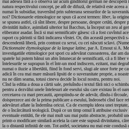
mai adesea fără a o observa iar acum gînditorul german ne descoperă im
natura respectivului concept, pe atît de difuză, de relativă este aceea a 
numai în subsidiar, traversînd prin subterana sensurilor de la suveranita
noi? Dictionarele etimologice ne spun că acest termen:
liber
, la origin
se spunea astfel, că sînt libere, despre persoane, despre cetăti, despre
divinităti italice, asimilată ulterior lui Bacchus, la început un zeu al ge
eliberator asadar. Încă si mai semnificativ găsesc că a fost cuvîntul ac
raport cu părintii si fără indicarea vîrstei. Or, din această perspectivă s
descendentă liberă, prin contrast cu
serui
, cu cei născuti sclavi. (Nume
Dictionnaire étymologique de la
langue latine
, par A. Ernout si A. Mei
investigatiile etimologice pot spori cu adevărat cunoasterea, dar am dat
spatele lui putem bănui un abis întunecat de semnificatii, că a fi liber 
întelesurile se suprapun în el într-un mod indiscern, ezitant, mai degra
numai o iluzie a libertătii, fiind în fond servi, slugi ale unor forte pe 
adică în cea mai mare măsură lipsiti de o suveranitate proprie, a noast
nu ne dăm seama, totusi cineva decide în locul nostru, pentru noi.
Cînd la editia a doua a cărtii sale, preluîndu-i textul fără nici o schim
pentru a dezvălui unele întelesuri ale eseului său care existau în el o
cercetarea cu mari precautii, apropiindu-se de adevăr, dîndu-i tîrcoal
doisprezece ani de la prima publicare a eseului, îndeosebi cînd face ref
adevăruri aflate la îndemîna oricui. Ca de exemplu ideea unei treptate, p
de o încărcătură teologică. După ce un timp omul îi atribuise exclusiv
eventuale entităti, fie ele mai mult sau mai putin abstracte, probabil un
printr-o modificare similară aceleia la care este supusă divinitatea, căr
la o distantă infinită de om. Tot astfel, societatea nu mai este condusă d