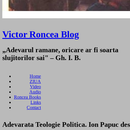
Victor Roncea Blog
„Adevarul ramane, oricare ar fi soarta
slujitorilor sai" – Gh. I. B.
Home
ZIUA
Video
Audio
Roncea Books
Links
Contact
Adevarata Teologie Politica. Ion Papuc des