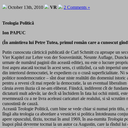
October 13th, 2010
VR
2 Comments »
Teologia Politică
Ion PAPUC
(În amintirea lui Petre Tutea, primul român care a cunoscut gîndi
Putin cunoscuta cărticică publicată de Carl Schmitt cu aproape un secol
Vier Kapitel zur Lehre von der Souveränität, Neunte Auflage, Duncker 
urmate de numărul paginii din această editie), nu este o lucrare propriu-
fost aspru atacată tocmai în acest sens, ci utilizînd, ca sub imperiul une
din interiorul democratiei, le expediem cu o crasă superficialitate. Ni se
politice nondemocratice – sînt doar niste realităti din domeniul istoric
pentru a reveni cît mai repede la democratie, la un eventual liberalism
căruia avem iluzia că ne-am eliberat. Fiindcă, indiferent cît de fundamen
dictaturii mult adevăr, iar decît să închidem în fata lui ochii mintii, es
resemnează cu a ne livra aceleasi caricaturi ale realului, si să scrutăm
cunostintă de cauză.
Această Teologie Politică, cum bine se vede chiar si numai prin titlu, r
lîngă alta teologia ca abordare a vesniciei si politica întotdeauna conju
apere opusculul, tîrziu, tocmai în anul 1969, în asa-numita
Teologia pol
înapoi pînă devreme tocmai la un autor ca Augustin, care la rîndul lui 