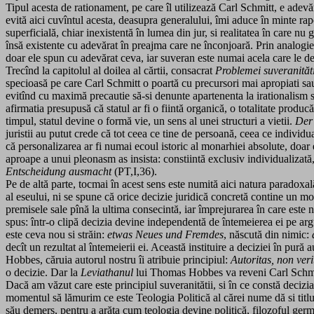
Tipul acesta de rationament, pe care îl utilizează Carl Schmitt, e adevăr
evită aici cuvîntul acesta, deasupra generalului, îmi aduce în minte rap
superficială, chiar inexistentă în lumea din jur, si realitatea în care nu 
însă existente cu adevărat în preajma care ne înconjoară. Prin analogie
doar ele spun cu adevărat ceva, iar suveran este numai acela care le deci
Trecînd la capitolul al doilea al cărtii, consacrat
Problemei suveranităti
specioasă pe care Carl Schmitt o poartă cu precursori mai apropiati sau 
evitînd cu maximă precautie să-si denunte apartenenta la irationalism si la
afirmatia presupusă că statul ar fi o fiintă organică, o totalitate produc
timpul, statul devine o formă vie, un sens al unei structuri a vietii.
Der 
juristii au putut crede că tot ceea ce tine de persoană, ceea ce individu
că personalizarea ar fi numai ecoul istoric al monarhiei absolute, doar ef
aproape a unui pleonasm as insista: constiintă exclusiv individualizată,
Entscheidung ausmacht
(PT,I,36).
Pe de altă parte, tocmai în acest sens este numită aici natura paradoxa
al eseului, ni se spune că orice decizie juridică concretă contine un mo
premisele sale pînă la ultima consecintă, iar împrejurarea în care este
spus: într-o clipă decizia devine independentă de întemeierea ei pe arg
este ceva nou si străin:
etwas Neues und Fremdes
, născută din nimic:
decît un rezultat al întemeierii ei. Această instituire a deciziei în pu
Hobbes, căruia autorul nostru îi atribuie principiul:
Autoritas, non veri
o decizie. Dar la
Leviathanul
lui Thomas Hobbes va reveni Carl Schmitt 
Dacă am văzut care este principiul suveranitătii, si în ce constă decizia 
momentul să lămurim ce este Teologia Politică al cărei nume dă si titlul 
său demers, pentru a arăta cum teologia devine politică, filozoful germ