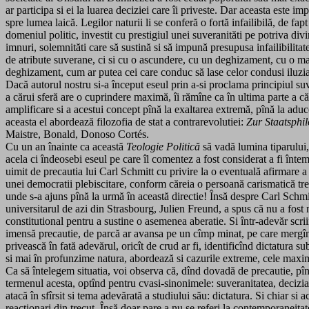
ar participa si ei la luarea deciziei care îi priveste. Dar aceasta este im
spre lumea laică. Legilor naturii li se conferă o fortă infailibilă, de fap
domeniul politic, investit cu prestigiul unei suveranităti pe potriva div
imnuri, solemnităti care să sustină si să impună presupusa infailibilita
de atribute suverane, ci si cu o ascundere, cu un deghizament, cu o mas
deghizament, cum ar putea cei care conduc să lase celor condusi iluzia c
Dacă autorul nostru si-a început eseul prin a-si proclama principiul suv
a cărui sferă are o cuprindere maximă, îi rămîne ca în ultima parte a căr
amplificare si a acestui concept pînă la exaltarea extremă, pînă la aducer
aceasta el abordează filozofia de stat a contrarevolutiei:
Zur Staatsphi
Maistre, Bonald, Donoso Cortés.
Cu un an înainte ca această
Teologie Politică
să vadă lumina tiparului, 
acela ci îndeosebi eseul pe care îl comentez a fost considerat a fi înteme
uimit de precautia lui Carl Schmitt cu privire la o eventuală afirmare a d
unei democratii plebiscitare, conform căreia o persoană carismatică tre
unde s-a ajuns pînă la urmă în această directie! Însă despre Carl Schmit
universitarul de azi din Strasbourg, Julien Freund, a spus că nu a fost ni
constitutional pentru a sustine o asemenea aberatie. Si într-adevăr scrii
imensă precautie, de parcă ar avansa pe un cîmp minat, pe care mergînd î
privească în fată adevărul, oricît de crud ar fi, identificînd dictatura
si mai în profunzime natura, abordează si cazurile extreme, cele maxi
Ca să întelegem situatia, voi observa că, dînd dovadă de precautie, pînă
termenul acesta, optînd pentru cvasi-sinonimele: suveranitatea, decizia. 
atacă în sfîrsit si tema adevărată a studiului său: dictatura. Si chiar 
reactionari din trecut. Însă doar pare a nu se referi la contemporaneita