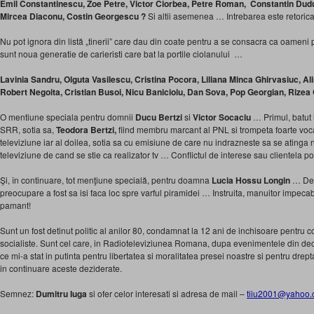
Emil Constantinescu, Zoe Petre, Victor Ciorbea, Petre Roman, Constantin Dud
Mircea Diaconu, Costin Georgescu ?
Si altii asemenea … Intrebarea este retorica
Nu pot ignora din listă „tinerii” care dau din coate pentru a se consacra ca oameni pol
sunt noua generatie de carieristi care bat la portile ciolanului …
Lavinia Sandru, Olguta Vasilescu, Cristina Pocora, Liliana Minca Ghirvasiuc, Al
Robert Negoita, Cristian Busoi, Nicu Banicioiu, Dan Sova, Pop Georgian, Rizea
O mentiune speciala pentru domnii
Ducu Bertzi
si
Victor Socaciu
… Primul, batut 
SRR, sotia sa,
Teodora Bertzi,
fiind membru marcant al PNL si trompeta foarte voc
televiziune iar al doilea, sotia sa cu emisiune de care nu indrazneste sa se atinga 
televiziune de cand se stie ca realizator tv … Conflictul de interese sau clientela p
Şi, în continuare, tot menţiune specială, pentru doamna
Lucia Hossu Longin
… De 
preocupare a fost sa isi faca loc spre varful piramidei … Instruita, manuitor impecab
pamant!
Sunt un fost detinut politic al anilor 80, condamnat la 12 ani de inchisoare pentru c
socialiste. Sunt cel care, in Radioteleviziunea Romana, dupa evenimentele din de
ce mi-a stat in putinta pentru libertatea si moralitatea presei noastre si pentru dre
in continuare aceste deziderate.
Semnez:
Dumitru Iuga
si ofer celor interesati si adresa de mail –
tiiu2001@yahoo