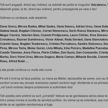
Toti sunt angajati, direct sau indirect, ca activisti de partid ai mogulilor
Voiculescu, 
stipendii grase, la fel, direct sau indirect, pentru propaganda pe care o fac!
Ordinea nu conteaza, este aleatorie.
Dana Grecu, Mircea Badea, Mihai Gadea, Oana Stancu, Adrian Ursu, Oana Dobr
Sabina Iosub, Bogdan Chireac, Cornel Nistorescu, Sorin Rosca Stanescu, Mirce
Mugur Ciuvica, Valerian Stan, Cosmin Prelipceanu, Laura Chiriac, Ema Zeices
Cretulescu, Razvan Dumitrescu, Victor Alistar, Radu Soviani, Oana Stanciulescu,
Cosmin Gusa, Bogdan Teodorescu, Cristian Parvulescu, Sandra Stoicescu, Sor
Firea, Mircea Toma, Moise Guran, Liviu Mihaiu, Irina Petraru, Madalina Puscalau
Catalin Tolontan, Anca Florea, Florin Chilian, Dan Suciu, Dan Constantin, Cristia
Barbu, Doru Viorel Ursu, Mircea Dogaru, Maria Coman, Mihaela Barzila, Cosmin S
Rusu, Alfred Bulai …
Lista poate continua cu multe alte nume …
Pe toti ii invit sa isi faca publice, cu mana pe Biblie!, declaratiile de avere, cum au
venituri lunare sau anuale realizeaza (salarii conform legii, dividende si ce primesc
„noi”cand vorbesc despre problemele si suferintele dvs!
Toti acestia care pretind ca sunt „jurnalisti” trebuie sa se gandeasca serios daca i
intr-o presa morala si scutita de servituti politice. Au vreme sa se orienteze, asa c
simte ca se zgaltaie sandramaua si fuge.