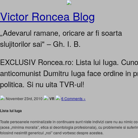
Victor Roncea Blog
„Adevarul ramane, oricare ar fi soarta
slujitorilor sai" – Gh. I. B.
EXCLUSIV Roncea.ro: Lista lui Iuga. Cuno
anticomunist Dumitru Iuga face ordine in pr
politica. Si nu uita TVR-ul!
November 23rd, 2010
VR
6 Comments »
Lista lui Iuga
Toate persoanele nominalizate in continuare sunt niste indivizi care nu au nimic co
(acea „minima moralia”, etica si deontologia profesionala), cu problemele si suferin
folosind nesimtit genericul „noi” cand vorbesc despre acestea.