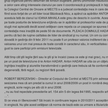
grup organizat pentru deturnări de fonduri bugetare, pentru promovări frauduloa
a celor care ating interesele clanului pe care îl coordonează şi protejează în faţ
la Colegiul Central de Onoare al MECTS s-a judecat contestaţia mea în care d
fiind scos forţat de un alt lider local Bâzdoacă Nicu, a apărut ca apărător AN
acestuia fată de clanul lui IOANA MIHAILA este greu de descris în cuvinte. 
pe toate posturile de televiziune erijându-se în apărător al profesorilor este de 
slugă mai aplecată decât acest cetăţean care repeta ca un papagal ce spunea IO
contestaţia mea însoţită de peste 50 de documente. PLEACA DOMNULE HADAR d
pentru că faci de ruşine calitatea de lider de sindicat şi nu numai. Un om cu co
dovadă în şedinţa din 9 febr. 2011 nu poate fi un profesor valoros indiferent de c
valoarea unui om mai presus de toate constă în caracterul său, în verticalitatea
gust la care participi prin emisiuni televizate.
Atât timp cât ştii legile ţării sau le ştii şi le încalci (ceea ce este şi mai grav), nu
pe un post de televiziune d-le Anton HADAR. Anton HADAR se uita ca un căţelu
înghiţea inepţiile şi aiurelile transformând o şedinţă care trebuia să fie conformă
degenerată, fără reguli, cu regizori fără şcoală.
ROBERT BEREZOVSKI – Director al Corpului de Control al MECTS prin adresa 
sesizarea mea că am predat la cumul în anul 2008/2009 un post în română deşi
engleză, scrie negru pe alb că în anul 2008:
„ nu au fost repectate prevederile art. 154 alin 5 din legea 84/1995, respectiv ar
…”.
Si ce vrea d-l Berezovski? Să încalc în continuare legea în 2010/2011 accept
în engleză. Nu ştie acest cetăţean că norma de bază este ca urmare a titularizăr