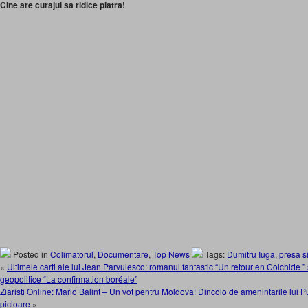
Cine are curajul sa ridice piatra!
Posted in
Colimatorul
,
Documentare
,
Top News
Tags:
Dumitru Iuga
,
presa si
«
Ultimele carti ale lui Jean Parvulesco: romanul fantastic “Un retour en Colchide ” 
geopolitice “La confirmation boréale”
Ziaristi Online: Mario Balint – Un vot pentru Moldova! Dincolo de amenintarile lui P
picioare
»