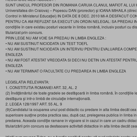
SUNT UNICUL PROFESOR DIN ROMANIA CARUIA CLANUL MAFIOT AL LUI IO
Universitatea din Craiova) – Popescu DAN (prorector) şi IOANA MIHAILA (director
Control în Ministerul Educaţiei) IN DATA DE 8 DEC. 2010 MI-A DESFACUT
PENTRU CA AM REFUZAT SA EXECUT UN ORDIN NELEGAL: SA PREDAU IN 
condiţiile în care existau posturi vacante în limba română, inclusiv posturi cu d
titularizat prin concurs.
PRIN LEGE NU AM VOIE SA PREDAU IN LIMBA ENGLEZA :
• NU AM SUSTINUT NICIODATA UN TEST TOEFL
• NU AM SUSTINUT NICIODATA UN INTERVIU PENTRU EVALUAREA COMPE
ENGLEZA
• NU AM FOST ATESTAT VREODATA SI DECI NU DETIN UN ATESTAT PENTR
ENGLEZA
• NU AM TERMINAT O FACULTATE CU PREDAREA IN LIMBA ENGLEZA
LEGISLATIA RELEVANTA:
1. CONSTITUTIA ROMANIEI ART. 32, AL. 2
(2) Învăţământul de toate gradele se desfăşoară în limba română. În condiţiile l
desfăşura şi într-o limbă de circulaţie internaţională.
2. LEGEA 128/1997 ART. 55 AL. 9
(9)Candidatul la ocuparea unui post didactic cu predare in alta limba decât cea i
superioare susţine proba practica sau, după caz, prelegerea publica in limba i
predarea. Aceasta condiţie ramane in vigoare si in cazul in care un cadru didact
titularizării prin concurs sa desfasoare activitati didactice in alta limba decât cea 
Idioţii cum spunea Tutea, au o funcţie pozitivă pentru că sunt referinţe pentru n