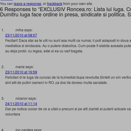
You can
leave a response
, or
trackback
from your own site.
6 Responses to “EXCLUSIV Roncea.ro: Lista lui Iuga. C
Dumitru Iuga face ordine in presa, sindicate si politica. S
miha
says:
23/11/2010 at 08:07
Fecitari! Daca stai sa te uiti nu sunt asa multi ca numar, ii poti adaposti in doua
mediatica si sindacala. Au o putere diabolica. Cum poate fi slabita aceasta puter
au deja probl. cu legea, este si ea cu varf bagata.
maria
says:
23/11/2010 at 16:59
Felicitari d-le Iuga.Va cunosc de la tv,imediat dupa revolutie.Sinteti un om verti
sint atit de putini oameni in RO ,ca dvs.Va doresc multa sanatate.
nicanor
says:
24/11/2010 at 11:14
Dar pe rodica culcer de ce a uitat-o precum si pe alti ziaristi ai puterii actuale 
voluntara
ion carstea
says: