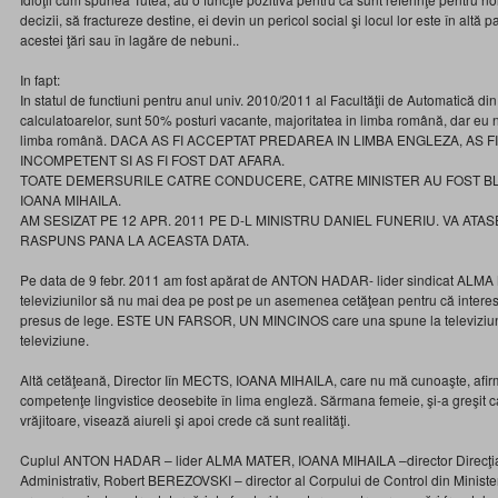
decizii, să fractureze destine, ei devin un pericol social şi locul lor este în altă p
acestei ţări sau în lagăre de nebuni..
In fapt:
In statul de functiuni pentru anul univ. 2010/2011 al Facultăţii de Automatică di
calculatoarelor, sunt 50% posturi vacante, majoritatea in limba română, dar eu 
limba română. DACA AS FI ACCEPTAT PREDAREA IN LIMBA ENGLEZA, AS 
INCOMPETENT SI AS FI FOST DAT AFARA.
TOATE DEMERSURILE CATRE CONDUCERE, CATRE MINISTER AU FOST B
IOANA MIHAILA.
AM SESIZAT PE 12 APR. 2011 PE D-L MINISTRU DANIEL FUNERIU. VA ATA
RASPUNS PANA LA ACEASTA DATA.
Pe data de 9 febr. 2011 am fost apărat de ANTON HADAR- lider sindicat ALMA M
televiziunilor să nu mai dea pe post pe un asemenea cetăţean pentru că interes
presus de lege. ESTE UN FARSOR, UN MINCINOS care una spune la televiziune
televiziune.
Altă cetăţeană, Director Iîn MECTS, IOANA MIHAILA, care nu mă cunoaşte, afir
competenţe lingvistice deosebite în lima engleză. Sărmana femeie, şi-a greşit ca
vrăjitoare, visează aiureli şi apoi crede că sunt realităţi.
Cuplul ANTON HADAR – lider ALMA MATER, IOANA MIHAILA –director Direcţia 
Administrativ, Robert BEREZOVSKI – director al Corpului de Control din Minist