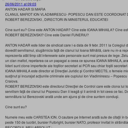
26/06/2011 at 09:03
ANTON HADAR SI MAFIA
CLANUL MAFIOT ION VLADIMIRESCU- POPESCU DAN ESTE COORDONAT D
ROBERT BEREZOVSKI , DIRECTORI IN MINISTERUL EDUCATIEI
Cine sunt eu? Cine este ANTON HADAR? Cine este IOANA MIHAILA? Cine e
ROBERT BEREZOVSKI? Cine este Daniel FUNERIU?
ANTON HADAR este lider de sindicat care l-a data de 9 febr. 2011 la Colegiul
dovedit servilismul, slugărnicia faţă de clanul lui Ioana Mihăilă, care nu m-a re
reprezenta atât timp cât interesele sale personale sunt mai presus de lege. Zel
un clan mafiot, repetarea ca un papagal a ceea ce spunea IOANA MIHAILA, arat
lideri sunt clone imperfecte ale foştilor secretari ai PCR sau chiar foştii secretari
IOANA MIHAILA este director al Direcţiei Juridic şi Control MECTS, o femeie m
susţinut şi încurajat acţiunile criminale ale cuplului Ion Vladimirescu – Popescu
Craiova.
ROBERT BEREZOVSKI este directorul Direcţiei de Control care este clona lui Io
servilism faţă de clanul lui Popescu Dan îi leagă şi îi animă în tot ceea ce fac.
semnătura lui Berezovski arată unde am ajuns şi de cine suntem conduşi.
Cine sunt eu?
Numele meu este CARSTEA ION. O cautare pe Internet arată sute de citaţii în baz
peste 150 de lucrări, bursier Fulbright, bursier NATO, profesor invitat în străinăt
RECORDUL MEU ABSOLUT :