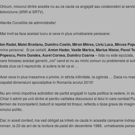
Oricum, niciunul dintre acestia nu au ce cauta ca angajati sau colaboratori ai servici
televiziune (SRR si SRTV).
Atentie Consiliile de administratie!
Mai invit sa faca acelasi lucru si ceva in plus urmatoarele persoane:
Ion Radoi, Matei Bratianu, Dumitru Costin, Miron Mitrea, Liviu Luca, Mircea Po
mine personal. Si pe ceilalti,
Anton Hadar, Vasile Marica, Marius Nistor, Pavel T
Popescu, Petre Dandea, Aurel Cornea, Dumitru Coarna
– lista nu este epuizata,
care folosesc acelasi generic „noi” cand ei nu au nimic comun cu problemele si sufe
toata ziua ca ii reprezinta. si sufera la fel ca ei …
Acel ceva in plus inseamna o privire, in stricta intimitate, la oglinda … Daca nu r
capatat dimensiuni apocaliptice in Romania anului 2010!
Nu am nimic impotriva activistilor de partid angajati in lupta politica la vedere, in sl
Chiar ii admir pe unii dintre ei pentru calitatea discursului si felul in care combat 
termen de incompetent, batucit si repetat tot timpul, reflecta o lipsa grava de imaginat
omului politic.
Dar, in acest context, ma vad obligat sa intreb ce cauta in aceasta campanie indrept
roman, la 20 de ani de la lovitura de palat din decembrie 1989, urmatoarele perso