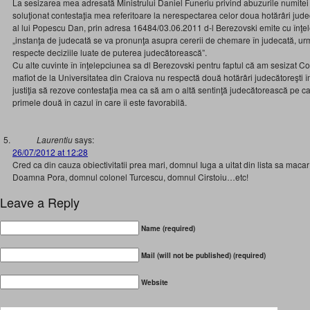
La sesizarea mea adresată Ministrului Daniel Funeriu privind abuzurile numitei
soluţionat contestaţia mea referitoare la nerespectarea celor doua hotărâri judec
al lui Popescu Dan, prin adresa 16484/03.06.2011 d-l Berezovski emite cu înţe
„instanţa de judecată se va pronunţa asupra cererii de chemare în judecată, urm
respecte deciziile luate de puterea judecătorească”.
Cu alte cuvinte în înţelepciunea sa dl Berezovski pentru faptul că am sesizat C
mafiot de la Universitatea din Craiova nu respectă două hotărâri judecătoreşti
justiţia să rezove contestaţia mea ca să am o altă sentinţă judecătorească pe c
primele două în cazul în care îi este favorabilă.
Laurentiu
says:
26/07/2012 at 12:28
Cred ca din cauza obiectivitatii prea mari, domnul Iuga a uitat din lista sa ma
Doamna Pora, domnul colonel Turcescu, domnul Cirstoiu…etc!
Leave a Reply
Name (required)
Mail (will not be published) (required)
Website