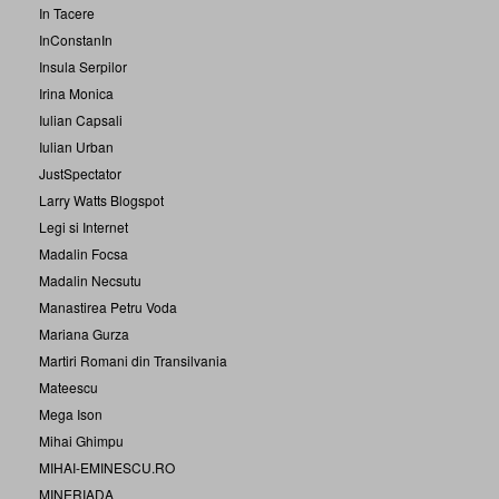
In Tacere
InConstanIn
Insula Serpilor
Irina Monica
Iulian Capsali
Iulian Urban
JustSpectator
Larry Watts Blogspot
Legi si Internet
Madalin Focsa
Madalin Necsutu
Manastirea Petru Voda
Mariana Gurza
Martiri Romani din Transilvania
Mateescu
Mega Ison
Mihai Ghimpu
MIHAI-EMINESCU.RO
MINERIADA