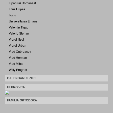
Tiparituri Romanesti
Titus Filipas
Tociu
Universitatea Emaus
Valentin Tigau
Valeriu Sterian
Viorel Ilisoi
Viorel Urban
Vlad Cubreacov
Vlad Herman
Vlad Mihai
Willy Pragher
CALENDARUL ZILEI
FII PRO VITA
FAMILIA ORTODOXA