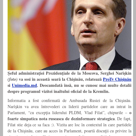
Şeful administraţiei Prezidenţiale de la Moscova, Serghei Narîşkin
va sosi în această seară la Chişinău, relatează
ProTv Chişinău
(foto)
si
Unimedia.md
. Deocamdată însă, nu se cunosc mai multe detalii
despre programul vizitei înaltului oficial de la Kremlin.
Informatia a fost confirmată de Ambasada Rusiei de la Chişinău.
Narîşkin va avea întrevederi cu liderii partidelor care au intrat în
o
Parlament, “cu excepţia liderului PLDM, Vlad Filat”, chipurile –
foarte simpatica nota ruseasca de dezinformare strategica
. De fapt,
Filat stie deja ce sa faca :). Vizita are loc în contextul în care partidele
de la Chişinău, care au acces în Parlament, poartă discuţii cu privire la