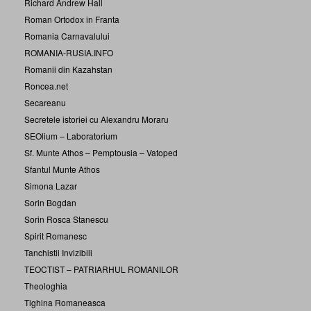
Richard Andrew Hall
Roman Ortodox in Franta
Romania Carnavalului
ROMANIA-RUSIA.INFO
Romanii din Kazahstan
Roncea.net
Secareanu
Secretele istoriei cu Alexandru Moraru
SEOlium – Laboratorium
Sf. Munte Athos – Pemptousia – Vatoped
Sfantul Munte Athos
Simona Lazar
Sorin Bogdan
Sorin Rosca Stanescu
Spirit Romanesc
Tanchistii Invizibili
TEOCTIST – PATRIARHUL ROMANILOR
Theologhia
Tighina Romaneasca