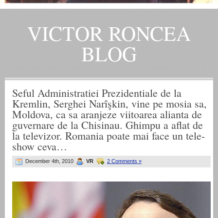
VICTOR RONCEA
BLOG
„ADEVARUL RAMANE, ORICARE AR FI SOARTA SLUJITORILOR SAI" – GH. I. B.
Seful Administratiei Prezidentiale de la
Kremlin, Serghei Narîşkin, vine pe mosia sa,
Moldova, ca sa aranjeze viitoarea alianta de
guvernare de la Chisinau. Ghimpu a aflat de
la televizor. Romania poate mai face un tele-
show ceva…
December 4th, 2010
VR
2 Comments »