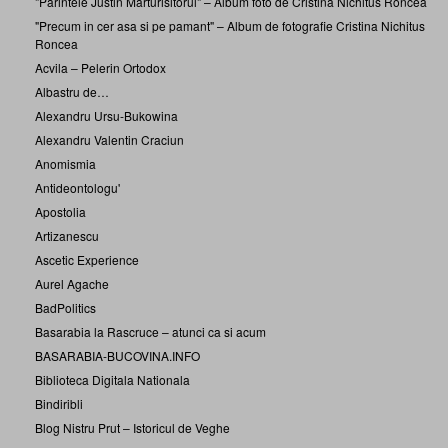
"Parintele Justin Marturisitorul" – Album foto de Cristina Nichitus Roncea
"Precum in cer asa si pe pamant" – Album de fotografie Cristina Nichitus
Roncea
Acvila – Pelerin Ortodox
Albastru de…
Alexandru Ursu-Bukowina
Alexandru Valentin Craciun
Anomismia
Antideontologu'
Apostolia
Artizanescu
Ascetic Experience
Aurel Agache
BadPolitics
Basarabia la Rascruce – atunci ca si acum
BASARABIA-BUCOVINA.INFO
Biblioteca Digitala Nationala
Bindiribli
Blog Nistru Prut – Istoricul de Veghe