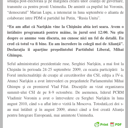
situaţia post-electorală şi pe marginea creării unor coaliţii de guvernare,
transmite ca pentru prosti Unimedia. De amintit ca pupilul lui Voronin,
“democratul” Marian Lupu, a intemeiat in luna septembrie o alianta de
colaborare intre PDM si partidul lui Putin, “Rusia Unita”.
“Eu am aflat că Narîşkin vine la Chişinău abia ieri seara. Avem o
întâlnire programată pentru mâine, în jurul orei 12:00. Nu ştiu
despre ce anume vom discuta, nu cunosc nici un fel de detalii. Eu
cred că totul va fi bine. Eu am încredere în colegii mei de Alianţă”.
Declaraţia îi aparţine preşedintelui Partidului Liberal, Mihai
Ghimpu.
Seful administratiei prezidentiale ruse, Serghiei Narîșkin, a mai fost la
Chişinău în perioada 24-25 septembrie 2009, cu ocazia participării la
Forul intelectualităţii de creaţie al cercetătorilor din CSI, ediţia a IV-a.
Atunci Narîşkin a avut întrevederi cu preşedintele Parlamentului Mihai
Ghimpu şi cu premierul Vlad Filat. Discuţiile au vizat organizarea
summit-ului CSI de pe 8-9 octombrie. De asemenea, liderul PCRM
Vladimir Voronin a avut o întrevedere cu Serghei Narîșkin în luna
august 2010, când s-a aflat într-o vizită la Moscova. Totodată,cei doi s-
au mai întâlnit şi în august 2009, atunci când a fost creată Alianța
pentru Integrare Europeană, mai aminteste Unimedia.