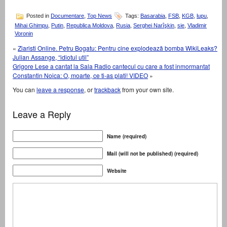
Posted in
Documentare
,
Top News
Tags:
Basarabia
,
FSB
,
KGB
,
lupu
,
Mihai Ghimpu
,
Putin
,
Republica Moldova
,
Rusia
,
Serghei Narîşkin
,
sie
,
Vladimir
Voronin
«
Ziaristi Online. Petru Bogatu: Pentru cine explodează bomba WikiLeaks?
Julian Assange, “idiotul util”
Grigore Lese a cantat la Sala Radio cantecul cu care a fost inmormantat
Constantin Noica: O, moarte, ce ti-as plati! VIDEO
»
You can
leave a response
, or
trackback
from your own site.
Leave a Reply
Name (required)
Mail (will not be published) (required)
Website