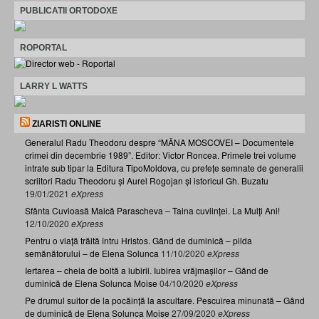
PUBLICATII ORTODOXE
ROPORTAL
LARRY L WATTS
ZIARISTI ONLINE
Generalul Radu Theodoru despre “MÂNA MOSCOVEI – Documentele
crimei din decembrie 1989”. Editor: Victor Roncea. Primele trei volume
intrate sub tipar la Editura TipoMoldova, cu prefețe semnate de generalii
scriitori Radu Theodoru și Aurel Rogojan și istoricul Gh. Buzatu
19/01/2021
eXpress
Sfânta Cuvioasă Maică Parascheva – Taina cuviinței. La Mulți Ani!
12/10/2020
eXpress
Pentru o viață trăită întru Hristos. Gând de duminică – pilda
semănătorului – de Elena Solunca
11/10/2020
eXpress
Iertarea – cheia de boltă a iubirii. Iubirea vrăjmașilor – Gând de
duminică de Elena Solunca Moise
04/10/2020
eXpress
Pe drumul suitor de la pocăință la ascultare. Pescuirea minunată – Gând
de duminică de Elena Solunca Moise
27/09/2020
eXpress