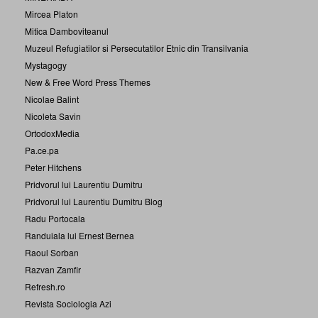
Mircea Platon
Mitica Damboviteanul
Muzeul Refugiatilor si Persecutatilor Etnic din Transilvania
Mystagogy
New & Free Word Press Themes
Nicolae Balint
Nicoleta Savin
OrtodoxMedia
Pa.ce.pa
Peter Hitchens
Pridvorul lui Laurentiu Dumitru
Pridvorul lui Laurentiu Dumitru Blog
Radu Portocala
Randuiala lui Ernest Bernea
Raoul Sorban
Razvan Zamfir
Refresh.ro
Revista Sociologia Azi