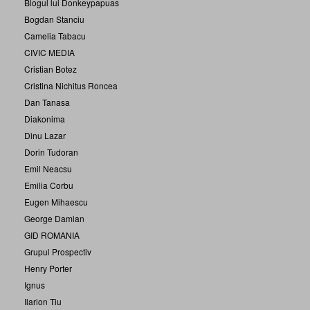
Blogul lui Donkeypapuas
Bogdan Stanciu
Camelia Tabacu
CIVIC MEDIA
Cristian Botez
Cristina Nichitus Roncea
Dan Tanasa
Diakonima
Dinu Lazar
Dorin Tudoran
Emil Neacsu
Emilia Corbu
Eugen Mihaescu
George Damian
GID ROMANIA
Grupul Prospectiv
Henry Porter
Ignus
Ilarion Tiu