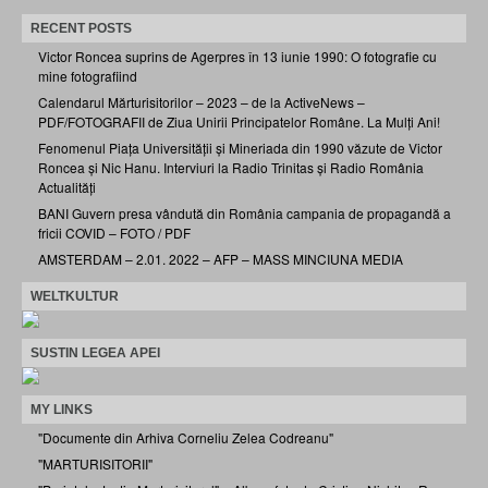
RECENT POSTS
Victor Roncea suprins de Agerpres în 13 iunie 1990: O fotografie cu
mine fotografiind
Calendarul Mărturisitorilor – 2023 – de la ActiveNews –
PDF/FOTOGRAFII de Ziua Unirii Principatelor Române. La Mulți Ani!
Fenomenul Piața Universității și Mineriada din 1990 văzute de Victor
Roncea și Nic Hanu. Interviuri la Radio Trinitas și Radio România
Actualități
BANI Guvern presa vândută din România campania de propagandă a
fricii COVID – FOTO / PDF
AMSTERDAM – 2.01. 2022 – AFP – MASS MINCIUNA MEDIA
WELTKULTUR
SUSTIN LEGEA APEI
MY LINKS
"Documente din Arhiva Corneliu Zelea Codreanu"
"MARTURISITORII"