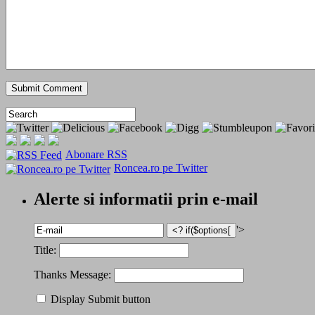
Abonare RSS
Roncea.ro pe Twitter
Alerte si informatii prin e-mail
'>
Title:
Thanks Message:
Display Submit button