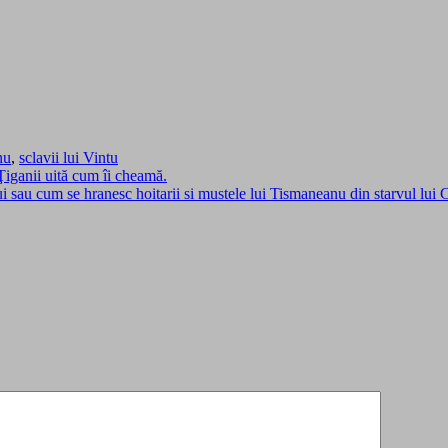
nu
,
sclavii lui Vintu
 Ţiganii uită cum îi cheamă.
i sau cum se hranesc hoitarii si mustele lui Tismaneanu din starvul lui