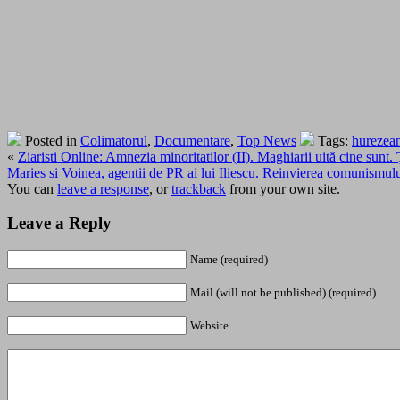
Posted in
Colimatorul
,
Documentare
,
Top News
Tags:
hurezea
«
Ziaristi Online: Amnezia minoritatilor (II). Maghiarii uită cine sunt.
Maries si Voinea, agentii de PR ai lui Iliescu. Reinvierea comunismulu
You can
leave a response
, or
trackback
from your own site.
Leave a Reply
Name (required)
Mail (will not be published) (required)
Website