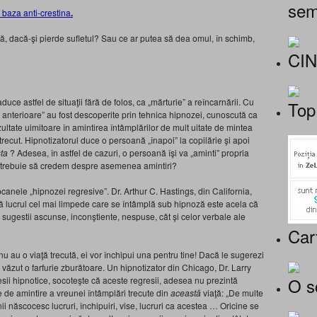
sem
baza anti-crestina
.
ă, dacă-şi pierde sufletul? Sau ce ar putea să dea omul, în schimb,
CI
ce astfel de situaţii fără de folos, ca „mărturie” a reîncarnării. Cu
Top
i anterioare” au fost descoperite prin tehnica hipnozei, cunoscută ca
zultate uimitoare în amintirea întâmplărilor de mult uitate de mintea
 trecut. Hipnotizatorul duce o persoană „înapoi” la copilărie şi apoi
sta
? Adesea, în astfel de cazuri, o persoană îşi va „aminti” propria
Ce trebuie să credem despre asemenea amintiri?
pcanele „hipnozei regresive”. Dr. Arthur C. Hastings, din California,
că lucrul cel mai limpede care se întâmplă sub hipnoză este acela că
i sugestii ascunse, inconştiente, nespuse, cât şi celor verbale ale
Car
 nu au o viaţă trecută, ei vor închipui una pentru tine! Dacă le sugerezi
 văzut o farfurie zburătoare. Un hipnotizator din Chicago, Dr. Larry
O s
resii hipnotice, socoteşte că aceste regresii, adesea nu prezintă
e de amintire a vreunei întâmplări trecute din
această
viaţă: „De multe
nii născocesc lucruri, închipuiri, vise, lucruri ca acestea … Oricine se