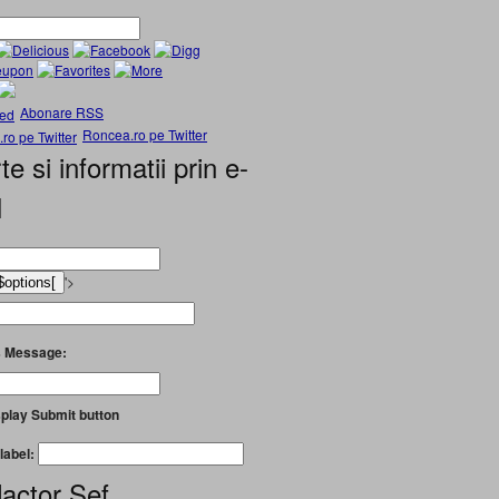
Abonare RSS
Roncea.ro pe Twitter
te si informatii prin e-
l
'>
 Message:
play Submit button
label:
actor Șef