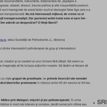
te recomandările, îndrumările, tratamentele de „depăşire a
ngoase, obsesii, stresuri, traume psihice şi alte insuportabile presiuni,
vieţii sunt impregnate de acest factor ocult al ideologiei New Age care s-a
tare transpersonală:
Nu mă interesează mijlocul, de vreme ce el
i transpersonalişti. Dar pacientul astfel tratat este el oare într-
ntr-adevăt un despovărat? O fiinţă liberă?
ma.ro
, siteul Societăţii de Psihodramă J.L. Moreno
)
 dintre întemeietorii psihoterapiei de grup şi întemeietorul
, creatori şi co-creatori ai unui Univers fără sfârşit. Să creem cu
a imaginaţia să fie la baza acţiunilor noastre. Să lăsăm ca fiecare să
c cu nişte
grupuri de prostituate
, iar
primele încercări ale metodei
adrul bisericilor
protestante
în mijlocul anilor 60 din secolul al XX-lea.
SRI
 biblice prin dialoguri, mişcări şi joc psihoterapeutic
. În urma
le biblice în mod mai intensiv şi complex, decât numai prin citirea sau