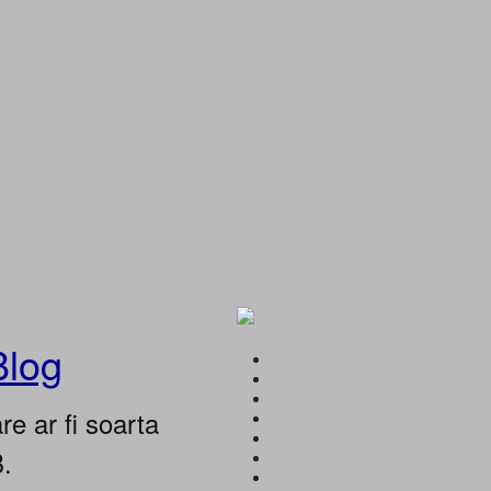
Blog
e ar fi soarta
B.