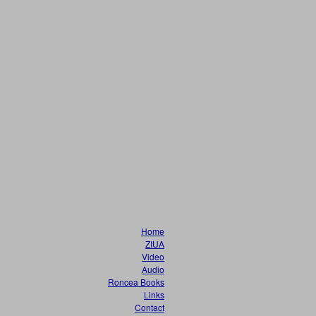
Home
ZIUA
Video
Audio
Roncea Books
Links
Contact