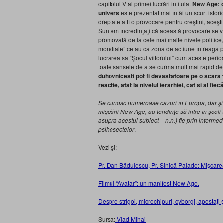
capitolul V al primei lucrări intitulat
New Age: o 
univers
este prezentat mai întâi un scurt isto
dreptate a fi o provocare pentru creştini, aceş
Suntem încredinţaţi că această provocare se va
promovată de la cele mai înalte nivele politice
mondiale” ce au ca zona de actiune întreaga pla
lucrarea sa “Şocul viitorului” cum aceste peri
toate sansele de a se curma mult mai rapid decât
duhovnicesti pot fi devastatoare pe o scara 
reactie, atât la nivelul ierarhiei, cât si al fie
Se cunosc numeroase cazuri în Europa, dar şi l
mişcării New Age, au tendinţe să intre în şcoli
asupra acestui subiect – n.n.) fie prin intermediu
psihosectelor
.
Vezi şi:
Pr. Dan Bădulescu, Pr. Sinică Palade: Mişca
Filmul “Avatar”: un manifest New Age.
Despre strigoi, microchipuri, cyborgi, apostaţi
Sursa:
Vlad Mihai