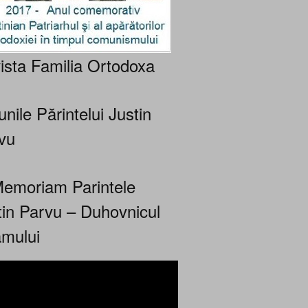
ista Familia Ortodoxa
nile Părintelui Justin
vu
Memoriam Parintele
tin Parvu – Duhovnicul
mului