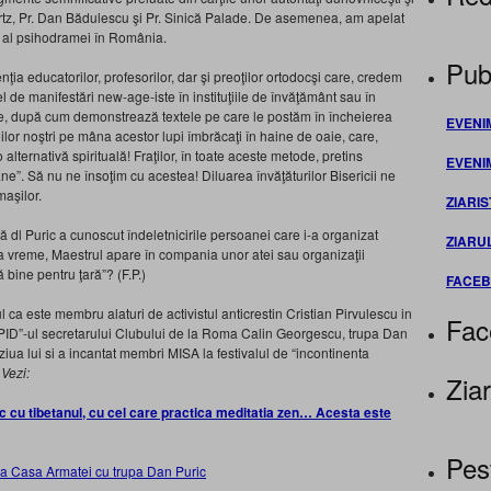
rtz, Pr. Dan Bădulescu şi Pr. Sinică Palade. De asemenea, am apelat
re al psihodramei în România.
Publ
ţia educatorilor, profesorilor, dar şi preoţilor ortodocşi care, credem
l de manifestări new-age-iste în instituţiile de învăţământ sau în
ce, după cum demonstrează textele pe care le postăm în încheierea
EVENI
ilor noştri pe mâna acestor lupi îmbrăcaţi în haine de oaie, care,
 alternativă spirituală! Fraţilor, în toate aceste metode, pretins
EVENI
gâne”. Să nu ne însoţim cu acestea! Diluarea învăţăturilor Bisericii ne
aşilor.
ZIARIS
ă dl Puric a cunoscut îndeletnicirile persoanei care i-a organizat
ZIARU
ima vreme, Maestrul apare în compania unor atei sau organizaţii
ă bine pentru ţară”? (F.P.)
FACE
l ca este membru alaturi de activistul anticrestin Cristian Pirvulescu in
Fac
 “IPID”-ul secretarului Clubului de la Roma Calin Georgescu, trupa Dan
ziua lui si a incantat membri MISA la festivalul de “incontinenta
.
Vezi:
Ziar
 cu tibetanul, cu cel care practica meditatia zen… Acesta este
Pes
” la Casa Armatei cu trupa Dan Puric