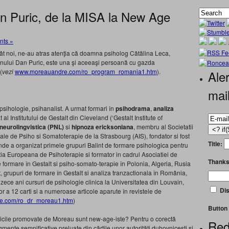
n Puric, de la MISA la New Age
ts »
decât noi, ne-au atras atenţia că doamna psiholog Cătălina Leca,
mnului Dan Puric, este una şi aceeaşi persoană cu gazda
(
vezi
www.moreauandre.com/ro_program_romania1.
htm
).
Aler
mai
n psihologie, psihanalist. A urmat formari în
psihodrama
,
analiza
at al Institutului de Gestalt din Cleveland (‘Gestalt Institute of
eurolingvistica (PNL)
si
hipnoza ericksoniana
, membru al Societatii
nale de Psiho si Somatoterapie de la Strasbourg (AIS), fondator si fost
Title:
unde a organizat primele grupuri Balint de formare psihologica pentru
tia Europeana de Psihoterapie si formator in cadrul Asociatiei de
Thanks
 formare în Gestalt si psiho-somato-terapie în Polonia, Algeria, Rusia
t, grupuri de formare în Gestalt si analiza tranzactionala în România,
zece ani cursuri de psihologie clinica la Universitatea din Louvain,
Dis
or a 12 carti si a numeroase articole aparute în revistele de
re.com/ro_dr_moreau1.htm
)
Button 
cile promovate de Moreau sunt new-age-iste? Pentru o corectă
Red
agmente semnificative preluate din cărţile unor autorităţi duhovniceşti şi