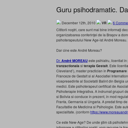
Guru psihodramatic. Da
December 12th, 2010
VR
6 Commen
Cititorii noştri, care sunt mai bine informaţi 
organizatoarea conferinţei de la Braşov a do
psihoterapeutului New Age-ist André Moreau. 
Dar cine este André Moreau?
Dr.
André MOREAU
este psihiatru, licentiat î
tranzactionala
si
terap
ia Gestalt
. Este licenti
Cleveland’), master practician în
Programare n
Franceze de Gestalt si al Asociatiei Internatio
vicepresedinte al Societatii Balint din Belgia 
medici. Este psihoterapeut certificat de Asocia
Psihoterapie Integrativa. A îndrumat grupuri de
si Bolivia si conduce în prezent, în mod regula
Franta, Germania si Ungaria. A predat timp de 
Facultatile de Medicina si Psihologie. Este aut
specialitate. (conform
https://www.moreauand
Ce este New-Age? De unde ştim că psihotehni
informare a cititorilor noştri, vom recurge la fr