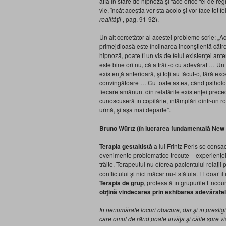
află în stare de hipnoză şi face orice fel de r
vie, încât aceştia vor sta acolo şi vor face tot f
realităţii
, pag. 91-92).
Un alt cercetător al acestei probleme scrie: „
primejdioasă este înclinarea inconştientă către
hipnoză, poate fi un vis de felul existenţei ante
este bine ori nu, că a trăit-o cu adevărat … Un
existenţă anterioară, şi toţi au făcut-o, fără e
convingătoare … Cu toate astea, când psihologu
fiecare amănunt din relatările existenţei pre
cunoscuseră în copilărie, întâmplări dintr-un ro
urmă, şi aşa mai departe”.
Bruno Würtz (în lucrarea fundamentală New
Terapia gestaltistă
a lui Frintz Perls se consa
evenimente problematice trecute – experienţei
trăite. Terapeutul nu oferea pacientului relaţii 
conflictului şi nici măcar nu-l sfătuia. El doar
Terapia de grup
, profesată în grupurile Encoun
obţină vindecarea prin exhibarea adevăratelo
În nenumărate locuri obscure, dar şi în prestigi
care omul de rând poate învăţa şi căile spre via