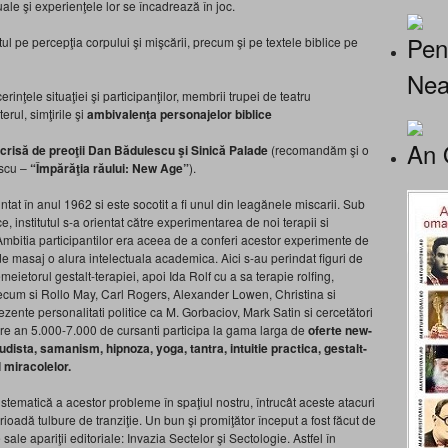
uale şi experienţele lor se încadrează în joc.
Pen
 pe percepţia corpului şi mişcării, precum şi pe textele biblice pe
Nea
cerinţele situaţiei şi participanţilor, membrii trupei de teatru
cterul, simţirile şi
ambivalenţa personajelor biblice
An 
risă de preoţii Dan Bădulescu şi Sinică Palade
(recomandăm şi o
escu –
“Împărăţia răului: New Age”
).
iintat în anul 1962 si este socotit a fi unul din leagănele miscarii. Sub
 institutul s-a orientat către experimentarea de noi terapii si
. Ambitia participantilor era aceea de a conferi acestor experimente de
de masaj o alura intelectuala academica. Aici s-au perindat figuri de
temeietorul gestalt-terapiei, apoi Ida Rolf cu a sa terapie rolfing,
recum si Rollo May, Carl Rogers, Alexander Lowen, Christina si
ezente personalitati politice ca M. Gorbaciov, Mark Satin si cercetători
iecare an 5.000-7.000 de cursanti participa la gama larga de
oferte new-
dista, samanism, hipnoza, yoga, tantra, intuitie practica, gestalt-
l miracolelor.
tematică a acestor probleme în spaţiul nostru, întrucât aceste atacuri
erioadă tulbure de tranziţie. Un bun şi promiţător început a fost făcut de
sale apariţii editoriale: Invazia Sectelor şi Sectologie. Astfel în