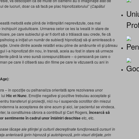
egresie, va descoperi că de multe ori oamenii au o imaginaţie atât de
elul de lucruri, doar ca să facă pe plac hipnotizatorului” (
Capătul
Uniu
Prof
Această metodă este plină de întâmplări neprevăzute, cea mai
 închipuiri zguduitoare. Urmarea celor ce ies la iveală în stare de
rioare, pe care subiectul şi-ar fi dorit să o trăiască sau crede, fie că
 psiholog a iniţiat un număr de subiecţi hipnotizaţi să-şi amintească o
Pen
xcepţie. Unele dintre aceste relatări erau pline de amănunte vii şi păreau
l i-a hipnotizat din nou, în transă, aceia au fost în stare să urmeze
cedente până la vreo sursă corespunzătoare – o persoană pe care o
man pe care îl citiseră sau din filme pe care le văzuseră cu ani în
Goo
 Age)
:
cra – în opoziţie cu psihanailza orientată spre rezolvarea unor
 lui
Hic et Nunc
. Emoţile negative şi pozitive trebuiau acceptate şi
pentru transferuri şi proiecţii, nici nu-l suspenda ocrotitor din miezul
 îl îndemna la acceptarea de sine acum şi aici, iar pacientul se vindeca.
ter, la constituirea cărora a contribuit şi Carl Rogers,
încearcă să
r sentimente în cadrul unor întâlniri deschise
etc, etc.
oase lăcaşe ale ştiinţei şi culturii decreştinate funcţionează cursuri în
ţa anterioară (prin hipnoză şi autohipnoză, prin visuri dirijate, prin