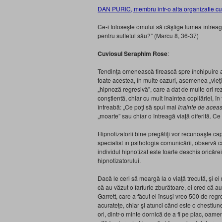
DAN PURIC, membru intr-o alta organizatie cu 
Ce-i foloseşte omului să câştige lumea întreag
pentru sufletul său?” (Marcu 8, 36-37)
Cuviosul Seraphim Rose
:
Tendinţa omenească firească spre închipuire adu
toate acestea, în multe cazuri, asemenea „vieţ
„hipnoză regresivă”, care a dat de multe ori re
conştientă, chiar cu mult înaintea copilăriei, în
întreabă: „Ce poţi să spui mai
înainte de acea
„moarte” sau chiar o întreagă viaţă diferită. 
Hipnotizatorii bine pregătiţi vor recunoaşte ca
specialist în psihologia comunicării, observă 
individul hipnotizat este foarte deschis oricăre
hipnotizatorului.
Dacă le ceri să meargă la o viaţă trecută, şi ei
că au văzut o farfurie zburătoare, ei cred că au
Garrett, care a făcut el însuşi vreo 500 de reg
acurateţe, chiar şi atunci când este o chestiun
ori, dintr-o minte dornică de a fi pe plac, oame