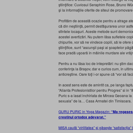
ştiinţifice: Cuviosul Seraphim Rose, Bruno Wü
şi la informaţiile oferite de siteul de promova
Profităm de această ocazie pentru a atrage aten
că din neştiinţă, permit desfăşurarea unor astfe
sfintele locaşuri. Aceste metode sunt demoni
acestei avertizări. Nu putem lăsa sufletele copi
chipurile, vor să ne vindece copiii, să le ofere o
ştiinţifice, sunt “ascunşii paşi ai şoaptelor pă
face pradă uşoară în mâinile murdare ale vrăjm
Pentru a nu lăsa loc de intepretări: nu ştim dac
conferinţa la Braşov, dar e curios cum, în ult
anticreştine. Oare toţi i-or spune că “vor să fac
In acest sens este de amintit ca, pe langa faptu
“Alianta Profesionistilor pentru Progres” si in
Puric s-a lasat inchiriata de Mircea Geoana la 
sexuala” de la… Casa Armatei din Timisoara
GURU PURIC in Yoga Magazin:
“Ma regasesc
crestinul ortodox adevarat.”
MISA caută “virilitatea” şi găseşte “satisfacţia