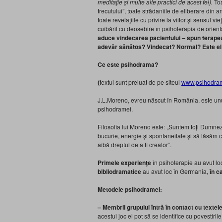
meditaţie şi multe alte practici de acest fel).
Toa
trecutului”, toate strădaniile de eliberare din a
toate revelaţiile cu privire la viitor şi sensul 
cuibărit cu deosebire în psihoterapia de orien
aduce vindecarea pacientului – spun terapeuţi
adevăr sănătos? Vindecat? Normal? Este el î
Ce este psihodrama?
(
textul sunt preluat de pe siteul
www.psihodra
J.L.Moreno, evreu născut în România, este unul
psihodramei.
Filosofia lui Moreno este: „Suntem toţi Dumnezei
bucurie, energie şi spontaneitate şi să lăsăm c
aibă dreptul de a fi creator”.
Primele experienţe
în psihoterapie au avut lo
bibliodramatice
au avut loc în Germania,
în c
Metodele psihodramei:
–
Membrii grupului întră în contact cu textele
acestui joc ei pot să se identifice cu povestiri