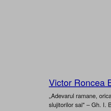
Victor Roncea 
„Adevarul ramane, oricar
slujitorilor sai" – Gh. I. 