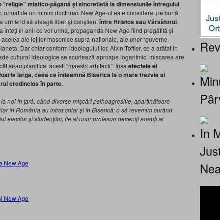
“religie” mistico-păgână şi sincretistă la dimensiunile întregului
ric, urmat de un minim doctrinar. New Age-ul este considerat pe bună
tia urmând să aleagă liber şi conştient
între Hristos sau Vărsătorul
.
 înteţi în anii ce vor urma, propaganda New Age fiind pregătită şi
, acelea ale lojilor masonice supra-nationale, ale unor “guverne
Rev
neta. Dar chiar conform ideologului lor, Alvin Toffler, ce a arătat în
oade cultural ideologice se scurtează aproape logaritmic, miscarea are
 si-au planificat acesti “maestri arhitecti”. Însa
efectele ei
foarte larga, ceea ce îndeamnă Biserica la o mare trezvie si
Minu
cărui credincios în parte.
Pâr
a noi în ţară, când diverse mişcări psihoagresive, aparţinătoare
 (iar în România au intrat chiar şi în Biserică; o să revemim curând
l elevilor şi studenţilor, fie al unor profesori deveniţi adepţi ai
In 
Jus
rea New Age
Nea
 şi New Age