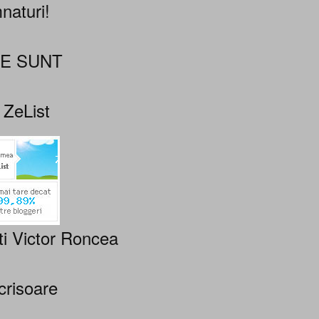
naturi!
NE SUNT
 ZeList
ti Victor Roncea
crisoare