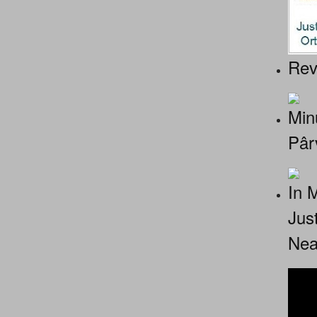
Rev
Minu
Pâr
In 
Jus
Nea