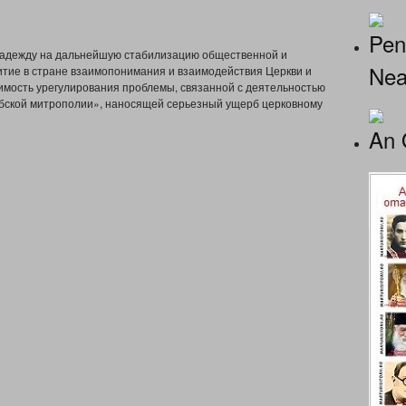
Pen
адежду на дальнейшую стабилизацию общественной и
Nea
итие в стране взаимопонимания и взаимодействия Церкви и
имость урегулирования проблемы, связанной с деятельностью
бской митрополии», наносящей серьезный ущерб церковному
An 