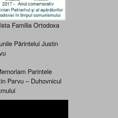
ista Familia Ortodoxa
nile Părintelui Justin
vu
Memoriam Parintele
tin Parvu – Duhovnicul
mului