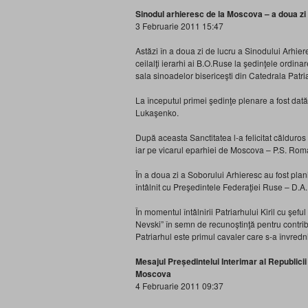
Sinodul arhieresc de la Moscova – a doua zi 
3 Februarie 2011 15:47
Astăzi în a doua zi de lucru a Sinodului Arhier
ceilalţi ierarhi ai B.O.Ruse la şedinţele ordina
sala sinoadelor bisericeşti din Catedrala Patri
La începutul primei şedinţe plenare a fost dată 
Lukaşenko.
După aceasta Sanctitatea l-a felicitat călduros
iar pe vicarul eparhiei de Moscova – P.S. Rom
În a doua zi a Soborului Arhieresc au fost pla
întâlnit cu Preşedintele Federaţiei Ruse – D.
În momentul întâlnirii Patriarhului Kiril cu şeful
Nevski” în semn de recunoştinţă pentru contribuţ
Patriarhul este primul cavaler care s-a învrednic
Mesajul Președintelui Interimar al Republicii
Moscova
4 Februarie 2011 09:37