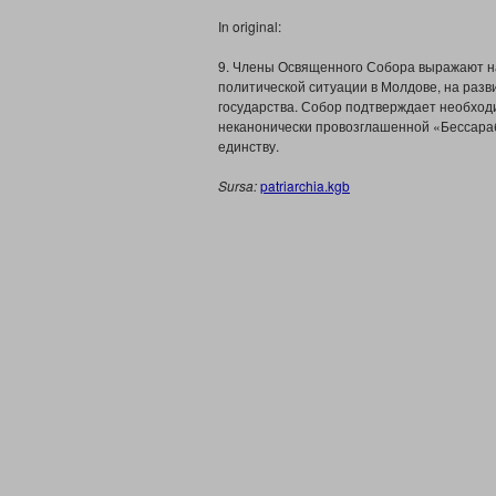
In original:
9. Члены Освященного Собора выражают н
политической ситуации в Молдове, на разв
государства. Собор подтверждает необход
неканонически провозглашенной «Бессара
единству.
Sursa:
patriarchia.kgb