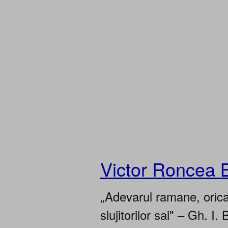
Victor Roncea 
„Adevarul ramane, oricar
slujitorilor sai" – Gh. I. 