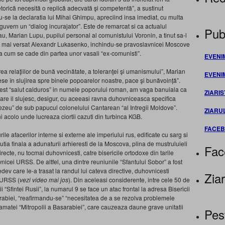
orică necesită o replică adecvată şi competentă”, a sustinut
du-se la declaratia lui Mihai Ghimpu, apreciind insa imediat, cu multa
guvern un “dialog incurajator”. Este de remarcat si ca actualul
Publ
au, Marian Lupu, pupilul personal al comunistului Voronin, a tinut sa-l
l sau mai versat Alexandr Lukasenko, inchindu-se pravoslavnicei Moscove
asa cum se cade din partea unor vasali “ex-comunisti”.
EVENI
rea relaţiilor de bună vecinătate, a toleranţei şi umanismului”, Marian
EVENI
se în slujirea spre binele popoarelor noastre, pace şi bunăvoință”.
st “salut calduros” in numele poporului roman, am vaga banuiala ca
ZIARIS
care il slujesc, desigur, cu aceeasi ravna duhovniceasca specifica
umnezeu” de sub papucul colonelului Cantarean “al Intregii Moldove”.
ZIARU
 acolo unde lucreaza ciortii cazuti din turbinca KGB.
FACE
ile afacerilor interne si externe ale imperiului rus, edificate cu sarg si
lutia finala a adunaturii arhieresti de la Moscova, plina de mustruluieli
Fac
irecte, nu tocmai duhovnicesti, catre bisericile ortodoxe din tarile
nicei URSS. De altfel, una dintre reuniunile “Sfantului Sobor” a fost
ev care le-a trasat la randul lui cateva directive, duhovnicesti
Ziar
i URSS (
vezi video mai jos
). Din aceleasi considerente, intre cele 50 de
 “Sfintei Rusii”, la numarul 9 se face un atac frontal la adresa Bisericii
abiei, “reafirmandu-se” “necesitatea de a se rezolva problemele
lamatei “Mitropolii a Basarabiei”, care cauzeaza daune grave unitatii
Pes