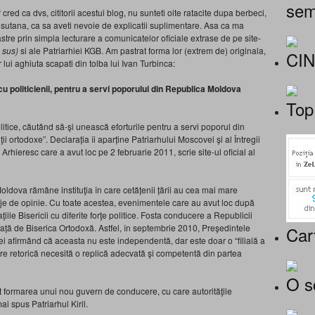
sem
red ca dvs, cititorii acestui blog, nu sunteti oite ratacite dupa berbeci,
a sutana, ca sa aveti nevoie de explicatii suplimentare. Asa ca ma
tre prin simpla lecturare a comunicatelor oficiale extrase de pe site-
o sus)
si ale Patriarhiei KGB. Am pastrat forma lor (extrem de) originala,
CI
 lui aghiuta scapati din tolba lui Ivan Turbinca:
cu politicienii, pentru a servi poporului din Republica Moldova
Top
olitice, căutând să-şi unească eforturile pentru a servi poporul din
i ortodoxe”. Declarația îi aparține Patriarhului Moscovei şi al Întregii
l Arhieresc care a avut loc pe 2 februarie 2011, scrie site-ul oficial al
oldova rămâne instituţia în care cetățenii țării au cea mai mare
aje de opinie. Cu toate acestea, evenimentele care au avut loc după
iile Bisericii cu diferite forţe politice. Fosta conducere a Republicii
ață de Biserica Ortodoxă. Astfel, în septembrie 2010, Preşedintele
Car
vei afirmând că aceasta nu este independentă, dar este doar o “filială a
are retorică necesită o replică adecvată şi competentă din partea
O s
t formarea unui nou guvern de conducere, cu care autorităţile
mai spus Patriarhul Kiril.