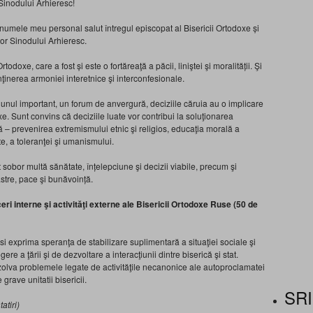
 Sinodului Arhieresc!
 numele meu personal salut întregul episcopat al Bisericii Ortodoxe și
ilor Sinodului Arhieresc.
todoxe, care a fost și este o fortăreaţă a păcii, liniştei şi moralității. Şi
nţinerea armoniei interetnice şi interconfesionale.
 unul important, un forum de anvergură, deciziile căruia au o implicare
oxe. Sunt convins că deciziile luate vor contribui la soluţionarea
 – prevenirea extremismului etnic şi religios, educaţia morală a
ate, a toleranţei şi umanismului.
t sobor multă sănătate, înțelepciune şi decizii viabile, precum şi
stre, pace şi bunăvoință.
eri interne şi activităţi externe ale Bisericii Ortodoxe Ruse (50 de
i exprima speranţa de stabilizare suplimentară a situaţiei sociale şi
e a ţării şi de dezvoltare a interacţiunii dintre biserică şi stat.
olva problemele legate de activităţile necanonice ale autoproclamatei
rave unitatii bisericii.
SRI
atiri)