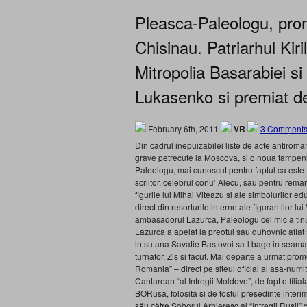
Pleasca-Paleologu, pro
Chisinau. Patriarhul Ki
Mitropolia Basarabiei si
Lukasenko si premiat
February 6th, 2011
VR
3 Comments
Din cadrul inepuizabilei liste de acte antiroman
grave petrecute la Moscova, si o noua tampenie
Paleologu, mai cunoscut pentru faptul ca este fiu
scriitor, celebrul conu’ Alecu, sau pentru remar
figurile lui Mihai Viteazu si ale simbolurilor e
direct din resorturile interne ale figurantilor lu
ambasadorul Lazurca, Paleologu cel mic a tinut
Lazurca a apelat la preotul sau duhovnic aflat 
in sutana Savatie Bastovoi sa-l bage in seama p
turnator. Zis si facut. Mai departe a urmat promo
Romania” – direct pe siteul oficial al asa-num
Cantarean “al Intregii Moldove”, de fapt o filia
BORusa, folosita si de fostul presedinte interi
său către Soborul Arhieresc al “Intregii Rusii” d