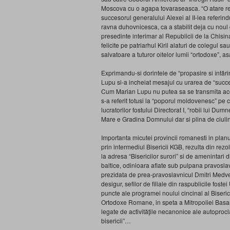
Moscova cu o agapa tovaraseasca. “O atare ret
succesorul generalului Alexei al II-lea referin
ravna duhovnicesca, ca a stabilit deja cu noul 
presedinte interimar al Republicii de la Chisin
felicite pe patriarhul Kiril alaturi de colegu
salvatoare a tuturor oitelor lumii “ortodoxe”, 
Exprimandu-si dorintele de “propasire si întări
Lupu si-a incheiat mesajul cu urarea de “succe
Cum Marian Lupu nu putea sa se transmita ace
s-a referit totusi la “poporul moldovenesc” pe 
lucratorilor fostului Directorat I, “robii lui D
Mare e Gradina Domnului dar si plina de ciulini
Importanta micutei provincii romanesti in planur
prin intermediul Bisericii KGB, rezulta din rezo
la adresa “Bisericilor surori” si de amenintari d
baltice, odinioara aflate sub pulpana pravoslav
prezidata de prea-pravoslavnicul Dmitri Medved
desigur, sefilor de filiale din raspublicile foste
puncte ale programei noului cincinal al Bisericii
Ortodoxe Romane, in speta a Mitropoliei Basar
legate de activităţile necanonice ale autoproc
bisericii”…