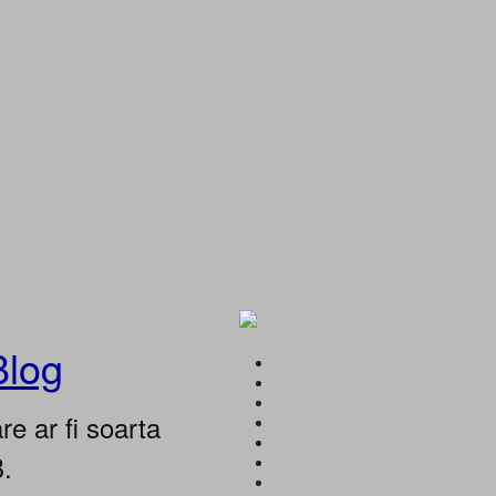
Blog
e ar fi soarta
B.