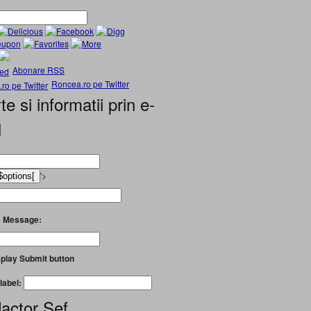
Abonare RSS
Roncea.ro pe Twitter
te si informatii prin e-
l
'>
 Message:
play Submit button
label:
actor Șef