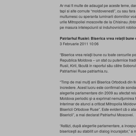
Ar mai fi multe de adaugat pe aceste teme, dar c
tapi si alte cornute “moldovenesti”, cu sau far
multumesc cu speranta luminarii domniilor voas
urile Mitropoliei moscovite de la Chisinau
(fot
pe masura intelepciunii si induhovnicirii robilor
Patriarhul Rusiei: Biserica vrea relații bune 
3 Februarie 2011 10:06
“Biserica vrea relaţii bune cu toate cercurile p
Republica Moldova – un stat cu puternice tradiţi
Rusii, Kiril, făcută în raportul său către Soboru
Patriarhiei Ruse patriarhia.ru.
“Timp de mai mulţi ani Biserica Ortodoxă din M
încredere. Acest lucru este confirmat de sond
alegerile parlamentare din 2009 au afectat relaţ
Moldova periodic și-a exprimat nemulţumirea f
Interimar de atunci a criticat Mitropolia Moldo
Bisericii Ortodoxe Ruse”. Este evident că o at
Bisericii”, a mai declarat Patriarhul Moscovei.
“Astăzi, după alegerile parlamentare, a începu
bisericeşti au stabilit un dialog încurajator,” a 