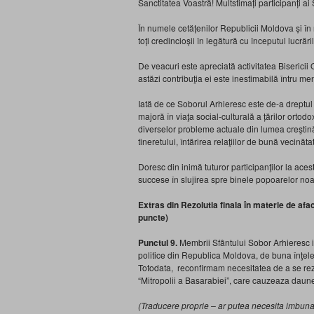
Sanctitatea Voastră! Multstimați participanți ai
În numele cetățenilor Republicii Moldova și în
toți credincioșii în legătură cu începutul lucrăr
De veacuri este apreciată activitatea Bisericii Or
astăzi contribuţia ei este inestimabilă întru me
Iată de ce Soborul Arhieresc este de-a dreptul
majoră în viaţa social-culturală a țărilor ortod
diverselor probleme actuale din lumea creştină
tineretului, întărirea relaţiilor de bună vecinăt
Doresc din inimă tuturor participanţilor la aces
succese în slujirea spre binele popoarelor noa
Extras din Rezolutia finala în materie de afac
puncte)
Punctul 9.
Membrii Sfântului Sobor Arhieresc is
politice din Republica Moldova, de buna înţeleger
Totodata, reconfirmam necesitatea de a se rez
“Mitropolii a Basarabiei”, care cauzeaza daune g
(Traducere proprie – ar putea necesita imbunat