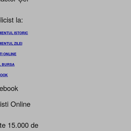
icist la:
MENTUL ISTORIC
MENTUL ZILEI
TI ONLINE
L BURSA
BOOK
ebook
isti Online
te 15.000 de