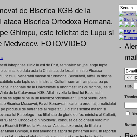
movat de Biserica KGB de la
rill ataca Biserica Ortodoxa Romana,
 pe Ghimpu, este felicitat de Lupu si
 de Medvedev. FOTO/VIDEO
Aler
mai
 »
esti intreprinse zilnic la est de Prut, semnalez azi, pe langa fapte
 comisa, de data asta la Chisinau, de fostul ministru Pleasca-
l fostului venerabil mason si turnator al Securitatii, altfel un distins
cabilele sale fapte de ministru al Culturii, cum ar fi amplasarea pe
Title:
ducatiei nationale de la Universitate a unor masti roz cu trompe, iesite
i Vintu de la Catavencu-KGB. Aflat in vizita la finul lui Baconschi,
Thanks
 sa se agite si pe la un televizor “chisinauan”. Drept pentru care
sub Biserica Moscovei, Pavel Borsevschi, care i-a ordonat jurnalistului
e produsul de batranete al regretatului distins scriitor mason si
Dis
varea lui Paleologu – cu titlul sau de glorie de “ex-ministru al Culturii,
itei “Biserici Ortodoxe din Moldova”, condusa de colonelul Vladimir
Button 
la a Bisericii KGB de la Moscova. Aceasta expresie, de filiala a
mar Mihai Ghimpu, a fost amendata aspru de patriarhul Kirill, in raportul
Red
e pe tot cuprinsul globului, ale carui lucrari s-au incheiat ieri la