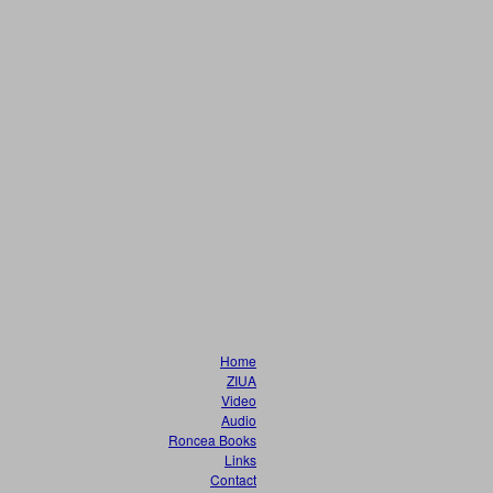
Home
ZIUA
Video
Audio
Roncea Books
Links
Contact