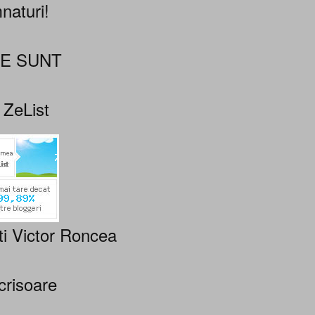
naturi!
NE SUNT
 ZeList
ti Victor Roncea
crisoare