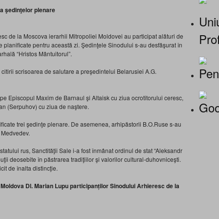
a şedinţelor plenare
Uniu
Prof
esc de la Moscova ierarhii Mitropoliei Moldovei au participat alături de
re planificate pentru această zi. Şedinţele Sinodului s-au desfăşurat în
arhală “Hristos Mântuitorul”.
Pen
citirii scrisoarea de salutare a preşedintelui Belarusiei A.G.
 pe Episcopul Maxim de Barnaul şi Altaisk cu ziua ocrotitorului ceresc,
Goo
an (Serpuhov) cu ziua de naştere.
nificate trei şedinţe plenare. De asemenea, arhipăstorii B.O.Ruse s-au
A. Medvedev.
 statului rus, Sanctităţii Sale i-a fost înmânat ordinul de stat “Aleksandr
ii deosebite în păstrarea tradiţiilor şi valorilor cultural-duhovniceşti.
it de înalta distincţie.
 Moldova Dl. Marian Lupu participanților Sinodului Arhieresc de la