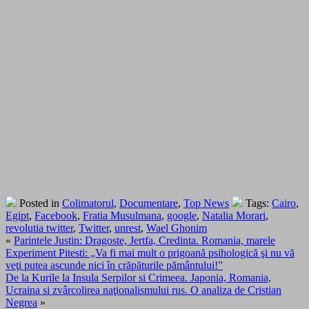
Posted in
Colimatorul
,
Documentare
,
Top News
Tags:
Cairo
,
Egipt
,
Facebook
,
Fratia Musulmana
,
google
,
Natalia Morari
,
revolutia twitter
,
Twitter
,
unrest
,
Wael Ghonim
«
Parintele Justin: Dragoste, Jertfa, Credinta. Romania, marele
Experiment Pitesti: „Va fi mai mult o prigoană psihologică şi nu vă
veţi putea ascunde nici în crăpăturile pământului!”
De la Kurile la Insula Serpilor si Crimeea. Japonia, Romania,
Ucraina si zvârcolirea naţionalismului rus. O analiza de Cristian
Negrea
»