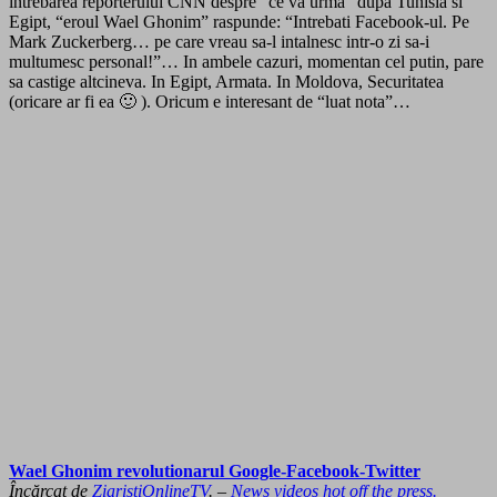
intrebarea reporterului CNN despre “ce va urma” dupa Tunisia si
Egipt, “eroul Wael Ghonim” raspunde: “Intrebati Facebook-ul. Pe
Mark Zuckerberg… pe care vreau sa-l intalnesc intr-o zi sa-i
multumesc personal!”… In ambele cazuri, momentan cel putin, pare
sa castige altcineva. In Egipt, Armata. In Moldova, Securitatea
(oricare ar fi ea 🙂 ). Oricum e interesant de “luat nota”…
Wael Ghonim revolutionarul Google-Facebook-Twitter
Încărcat de
ZiaristiOnlineTV
. –
News videos hot off the press.