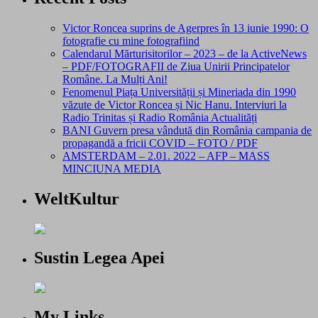
Victor Roncea suprins de Agerpres în 13 iunie 1990: O
fotografie cu mine fotografiind
Calendarul Mărturisitorilor – 2023 – de la ActiveNews
– PDF/FOTOGRAFII de Ziua Unirii Principatelor
Române. La Mulți Ani!
Fenomenul Piața Universității și Mineriada din 1990
văzute de Victor Roncea și Nic Hanu. Interviuri la
Radio Trinitas și Radio România Actualități
BANI Guvern presa vândută din România campania de
propagandă a fricii COVID – FOTO / PDF
AMSTERDAM – 2.01. 2022 – AFP – MASS
MINCIUNA MEDIA
WeltKultur
Sustin Legea Apei
My Links