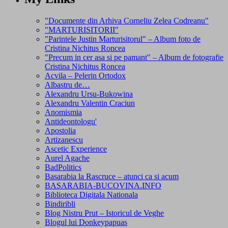
"Documente din Arhiva Corneliu Zelea Codreanu"
"MARTURISITORII"
"Parintele Justin Marturisitorul" – Album foto de
Cristina Nichitus Roncea
"Precum in cer asa si pe pamant" – Album de fotografie
Cristina Nichitus Roncea
Acvila – Pelerin Ortodox
Albastru de…
Alexandru Ursu-Bukowina
Alexandru Valentin Craciun
Anomismia
Antideontologu'
Apostolia
Artizanescu
Ascetic Experience
Aurel Agache
BadPolitics
Basarabia la Rascruce – atunci ca si acum
BASARABIA-BUCOVINA.INFO
Biblioteca Digitala Nationala
Bindiribli
Blog Nistru Prut – Istoricul de Veghe
Blogul lui Donkeypapuas