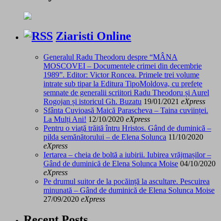
Ziaristi Online
Generalul Radu Theodoru despre “MÂNA
MOSCOVEI – Documentele crimei din decembrie
1989”. Editor: Victor Roncea. Primele trei volume
intrate sub tipar la Editura TipoMoldova, cu prefețe
semnate de generalii scriitori Radu Theodoru și Aurel
Rogojan și istoricul Gh. Buzatu
19/01/2021
eXpress
Sfânta Cuvioasă Maică Parascheva – Taina cuviinței.
La Mulți Ani!
12/10/2020
eXpress
Pentru o viață trăită întru Hristos. Gând de duminică –
pilda semănătorului – de Elena Solunca
11/10/2020
eXpress
Iertarea – cheia de boltă a iubirii. Iubirea vrăjmașilor –
Gând de duminică de Elena Solunca Moise
04/10/2020
eXpress
Pe drumul suitor de la pocăință la ascultare. Pescuirea
minunată – Gând de duminică de Elena Solunca Moise
27/09/2020
eXpress
Recent Posts