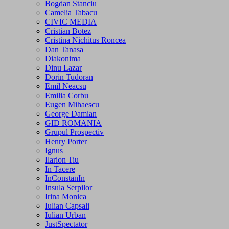
Bogdan Stanciu
Camelia Tabacu
CIVIC MEDIA
Cristian Botez
Cristina Nichitus Roncea
Dan Tanasa
Diakonima
Dinu Lazar
Dorin Tudoran
Emil Neacsu
Emilia Corbu
Eugen Mihaescu
George Damian
GID ROMANIA
Grupul Prospectiv
Henry Porter
Ignus
Ilarion Tiu
In Tacere
InConstanIn
Insula Serpilor
Irina Monica
Iulian Capsali
Iulian Urban
JustSpectator