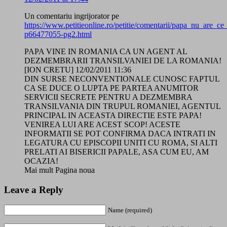
Un comentariu ingrijorator pe
https://www.petitieonline.ro/petitie/comentarii/papa_nu_are_c
p66477055-pg2.html
PAPA VINE IN ROMANIA CA UN AGENT AL
DEZMEMBRARII TRANSILVANIEI DE LA ROMANIA!
[ION CRETU] 12/02/2011 11:36
DIN SURSE NECONVENTIONALE CUNOSC FAPTUL
CA SE DUCE O LUPTA PE PARTEA ANUMITOR
SERVICII SECRETE PENTRU A DEZMEMBRA
TRANSILVANIA DIN TRUPUL ROMANIEI, AGENTUL
PRINCIPAL IN ACEASTA DIRECTIE ESTE PAPA!
VENIREA LUI ARE ACEST SCOP! ACESTE
INFORMATII SE POT CONFIRMA DACA INTRATI IN
LEGATURA CU EPISCOPII UNITI CU ROMA, SI ALTI
PRELATI AI BISERICII PAPALE, ASA CUM EU, AM
OCAZIA!
Mai mult Pagina noua
Leave a Reply
Name (required)