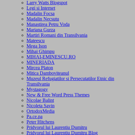
Larry Watts Blogspot
Legi si Internet
Madalin Focsa
Madalin Necsutu
Manastirea Petru Voda
Mariana Gurza
Martiri Romani din Transilvania
Mateescu
Mega Ison
Mihai Ghimpu
MIHAI-EMINESCU.RO
MINERIADA
Mircea Platon
Mitica Damboviteanul
Muzeul Refugiatilor si Persecutatilor Etnic din
Transilvania
Mystagogy
New & Free Word Press Themes
Nicolae Balint
Nicoleta Savin
OrtodoxMedia
Pa.ce.pa
Peter Hitchens
Pridvorul lui Laurentiu Dumitru
Pridvorul lui Laurentiu Dumitru Blog