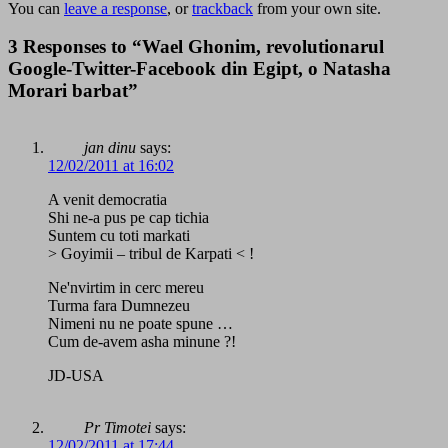
You can
leave a response
, or
trackback
from your own site.
3 Responses to “Wael Ghonim, revolutionarul
Google-Twitter-Facebook din Egipt, o Natasha
Morari barbat”
jan dinu
says:
12/02/2011 at 16:02
A venit democratia
Shi ne-a pus pe cap tichia
Suntem cu toti markati
> Goyimii – tribul de Karpati < !
Ne'nvirtim in cerc mereu
Turma fara Dumnezeu
Nimeni nu ne poate spune …
Cum de-avem asha minune ?!
JD-USA
Pr Timotei
says:
12/02/2011 at 17:44