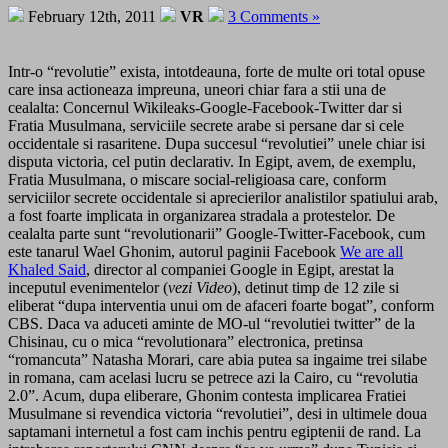
February 12th, 2011
VR
3 Comments »
Intr-o “revolutie” exista, intotdeauna, forte de multe ori total opuse
care insa actioneaza impreuna, uneori chiar fara a stii una de
cealalta: Concernul Wikileaks-Google-Facebook-Twitter dar si
Fratia Musulmana, serviciile secrete arabe si persane dar si cele
occidentale si rasaritene. Dupa succesul “revolutiei” unele chiar isi
disputa victoria, cel putin declarativ. In Egipt, avem, de exemplu,
Fratia Musulmana, o miscare social-religioasa care, conform
serviciilor secrete occidentale si aprecierilor analistilor spatiului arab,
a fost foarte implicata in organizarea stradala a protestelor. De
cealalta parte sunt “revolutionarii” Google-Twitter-Facebook, cum
este tanarul Wael Ghonim, autorul paginii Facebook
We are all
Khaled Said
, director al companiei Google in Egipt, arestat la
inceputul evenimentelor (
vezi Video
), detinut timp de 12 zile si
eliberat “dupa interventia unui om de afaceri foarte bogat”, conform
CBS. Daca va aduceti aminte de MO-ul “revolutiei twitter” de la
Chisinau, cu o mica “revolutionara” electronica, pretinsa
“romancuta” Natasha Morari, care abia putea sa ingaime trei silabe
in romana, cam acelasi lucru se petrece azi la Cairo, cu “revolutia
2.0”. Acum, dupa eliberare, Ghonim contesta implicarea Fratiei
Musulmane si revendica victoria “revolutiei”, desi in ultimele doua
saptamani internetul a fost cam inchis pentru egiptenii de rand. La