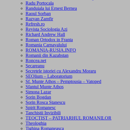
Radu Portocala
Randuiala lui Ernest Bernea
Raoul Sorban
Razvan Zamfir
Refresh.ro
Revista Sociologia Azi
Richard Andrew Hall
Roman Ortodox in Franta
Romania Carnavalului
ROMANIA-RUSIA.INFO
Romanii din Kazahstan
Roncea.net
Secareanu
Secretele istoriei cu Alexandru Moraru
SEOlium – Laboratorium
Sf. Munte Athos – Pemptousia – Vatoped
Sfantul Munte Athos
Simona Lazar
Sorin Bogdan
Sorin Rosca Stanescu
Spirit Romanesc
Tanchistii Invizibili
TEOCTIST – PATRIARHUL ROMANILOR
Theologhia
Tighina Romaneasca