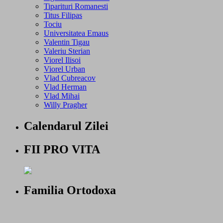
Tiparituri Romanesti
Titus Filipas
Tociu
Universitatea Emaus
Valentin Tigau
Valeriu Sterian
Viorel Ilisoi
Viorel Urban
Vlad Cubreacov
Vlad Herman
Vlad Mihai
Willy Pragher
Calendarul Zilei
FII PRO VITA
Familia Ortodoxa