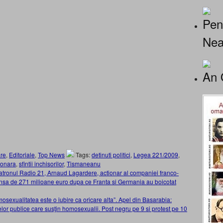
Pen
Nea
An 
re
,
Editoriale
,
Top News
Tags:
detinuti politici
,
Legea 221/2009
,
ionara
,
sfintii inchisorilor
,
Tismaneanu
tronul Radio 21, Arnaud Lagardere, actionar al companiei franco-
nsa de 271 milioane euro dupa ce Franta si Germania au boicotat
mosexualitatea este o iubire ca oricare alta”. Apel din Basarabia:
or publice care susţin homosexualii. Post negru pe 9 si protest pe 10