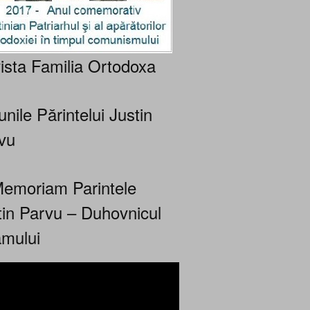
ista Familia Ortodoxa
nile Părintelui Justin
vu
Memoriam Parintele
tin Parvu – Duhovnicul
mului