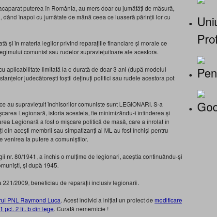
u acaparat puterea în România, au mers doar cu jumătăți de măsură,
Uniu
ând înapoi cu jumătate de mână ceea ce luaseră părinții lor cu
Prof
ată și în materia legilor privind reparațiile financiare și morale ce
i regimului comunist sau rudelor supraviețuitoare ale acestora.
Pen
 cu aplicabilitate limitată la o durată de doar 3 ani (după modelul
stanțelor judecătorești foștii deținuți politici sau rudele acestora pot
Goo
 ce au supraviețuit închisorilor comuniste sunt LEGIONARI. S-a
area Legionară, istoria acesteia, fie minimizându-i întinderea și
șcarea Legionară a fost o mișcare politică de masă, care a înrolat în
 din acești membrii sau simpatizanți ai ML au fost închiși pentru
de venirea la putere a comuniștilor.
ii nr. 80/1941, a închis o mulțime de legionari, aceștia continuându-și
muniști, și după 1945.
egea 221/2009, beneficiau de reparații inclusiv legionarii.
rul PNL Raymond Luca
. Acest individ a inițiat un proiect de
modificare
 pct. 2 lit. b din lege
. Curată nemernicie !