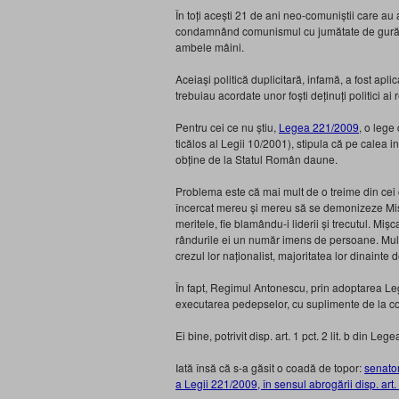
În toți acești 21 de ani neo-comuniștii care a
condamnând comunismul cu jumătate de gură, d
ambele mâini.
Aceiași politică duplicitară, infamă, a fost aplic
trebuiau acordate unor foști deținuți politici a
Pentru cei ce nu știu,
Legea 221/2009
, o lege
ticălos al Legii 10/2001), stipula că pe calea in
obține de la Statul Român daune.
Problema este că mai mult de o treime din cei
încercat mereu și mereu să se demonizeze Mișc
meritele, fie blamându-i liderii și trecutul. Mi
rândurile ei un număr imens de persoane. Mulți
crezul lor naționalist, majoritatea lor dinainte 
În fapt, Regimul Antonescu, prin adoptarea Leg
executarea pedepselor, cu suplimente de la co
Ei bine, potrivit disp. art. 1 pct. 2 lit. b din L
Iată însă că s-a găsit o coadă de topor:
senato
a Legii 221/2009, în sensul abrogării disp. art. 1