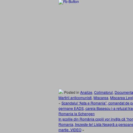
Posted in
Analize
,
Colimatorul
,
Documenta
Martirii anticomunisti
,
Miscarea
,
Miscarea Leg
«
Scandalul “Asta e Romania”, comandat de pa
germane EADS, careia Basescu i-a refuzat tra
Romania la Schengen
In şcolile din România copiii vor învăţa că “ho
Romania, trezeste-te! Lista Neagră a persoanel
martie. VIDEO
»