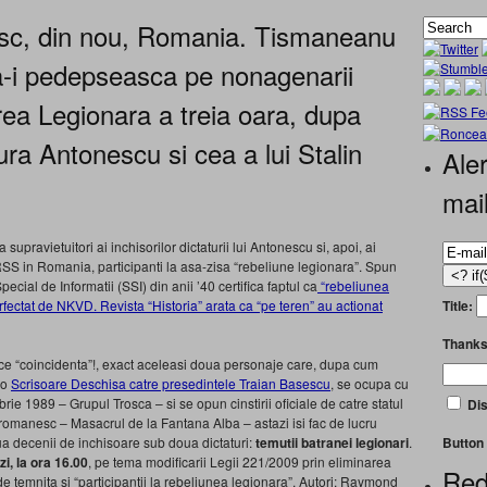
esc, din nou, Romania. Tismaneanu
-i pedepseasca pe nonagenarii
rea Legionara a treia oara, dupa
tura Antonescu si cea a lui Stalin
Aler
mai
 supravietuitori ai inchisorilor dictaturii lui Antonescu si, apoi, ai
URSS in Romania, participanti la asa-zisa “rebeliune legionara”. Spun
ecial de Informatii (SSI) din anii ’40 certifica faptul ca
“rebeliunea
Title:
erfectat de NKVD. Revista “Historia” arata ca “pe teren” au actionat
Thanks
, ce “coincidenta”!, exact aceleasi doua personaje care, dupa cum
-o
Scrisoare Deschisa catre presedintele Traian Basescu
, se ocupa cu
ie 1989 – Grupul Trosca – si se opun cinstirii oficiale de catre statul
Dis
omanesc – Masacrul de la Fantana Alba – astazi isi fac de lucru
Button 
ua decenii de inchisoare sub doua dictaturi:
temutii batranei legionari
.
i, la ora 16.00
, pe tema modificarii Legii 221/2009 prin eliminarea
Red
 de temnita si “participantii la rebeliunea legionara”. Autori: Raymond