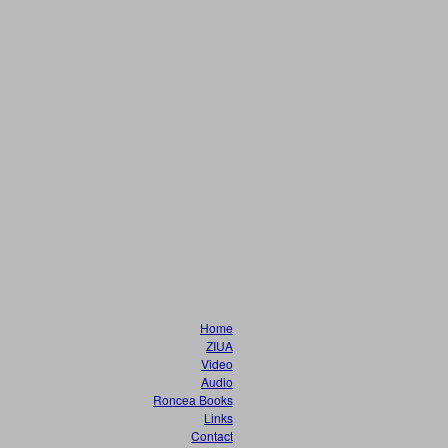
Home
ZIUA
Video
Audio
Roncea Books
Links
Contact