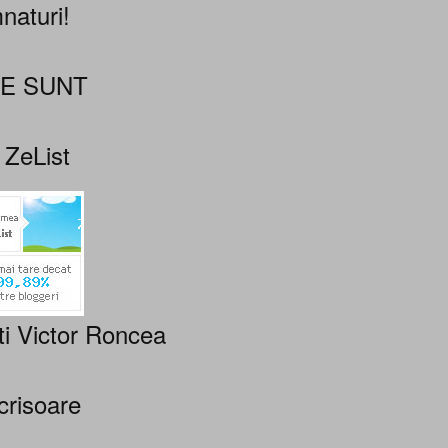
naturi!
NE SUNT
 ZeList
ti Victor Roncea
crisoare