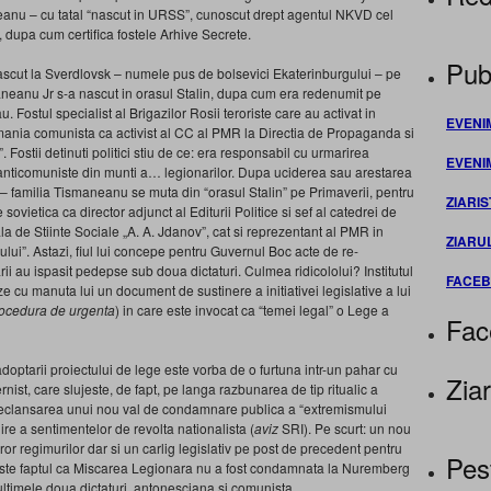
anu – cu tatal “nascut in URSS”, cunoscut drept agentul NKVD cel
 dupa cum certifica fostele Arhive Secrete.
Publ
cut la Sverdlovsk – numele pus de bolsevici Ekaterinburgului – pe
aneanu Jr s-a nascut in orasul Stalin, dupa cum era redenumit pe
 Fostul specialist al Brigazilor Rosii teroriste care au activat in
EVENI
ania comunista ca activist al CC al PMR la Directia de Propaganda si
n”. Fostii detinuti politici stiu de ce: era responsabil cu urmarirea
EVENI
 anticomuniste din munti a… legionarilor. Dupa uciderea sau arestarea
– familia Tismaneanu se muta din “orasul Stalin” pe Primaverii, pentru
ZIARIS
vietica ca director adjunct al Editurii Politice si sef al catedrei de
la de Stiinte Sociale „A. A. Jdanov”, cat si reprezentant al PMR in
ZIARU
ului”. Astazi, fiul lui concepe pentru Guvernul Boc acte de re-
 au ispasit pedepse sub doua dictaturi. Culmea ridicololui? Institutul
FACE
cu manuta lui un document de sustinere a initiativei legislative a lui
ocedura de urgenta
) in care este invocat ca “temei legal” o Lege a
Fac
 adoptarii proiectului de lege este vorba de o furtuna intr-un pahar cu
Ziar
rnist, care slujeste, de fapt, pe langa razbunarea de tip ritualic a
l declansarea unui nou val de condamnare publica a “extremismului
ire a sentimentelor de revolta nationalista (
aviz
SRI). Pe scurt: un nou
uror regimurilor dar si un carlig legislativ pe post de precedent pentru
Pes
 peste faptul ca Miscarea Legionara nu a fost condamnata la Nuremberg
n ultimele doua dictaturi, antonesciana si comunista…