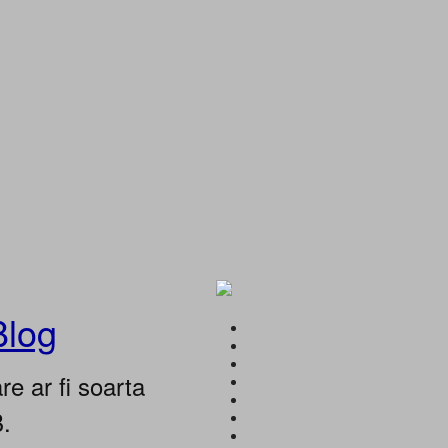
Blog
e ar fi soarta
B.