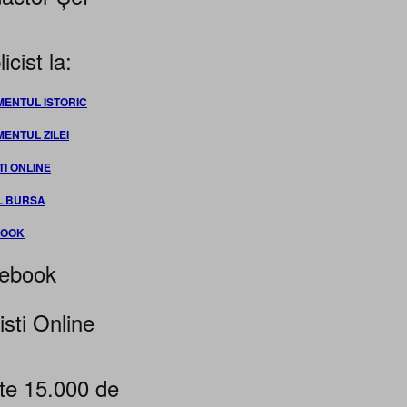
icist la:
MENTUL ISTORIC
MENTUL ZILEI
TI ONLINE
L BURSA
BOOK
ebook
isti Online
te 15.000 de