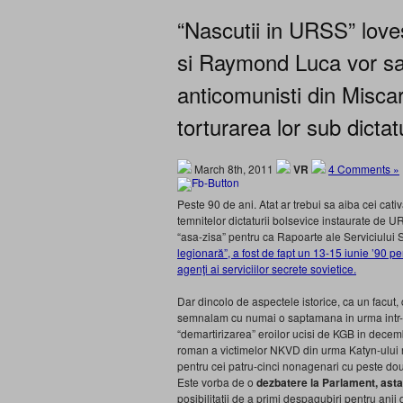
“Nascutii in URSS” lov
si Raymond Luca vor sa
anticomunisti din Misca
torturarea lor sub dicta
March 8th, 2011
VR
4 Comments »
Peste 90 de ani. Atat ar trebui sa aiba cei cativa
temnitelor dictaturii bolsevice instaurate de 
“asa-zisa” pentru ca Rapoarte ale Serviciului Sp
legionară”, a fost de fapt un 13-15 iunie ’90 p
agenţi ai serviciilor secrete sovietice.
Dar dincolo de aspectele istorice, ca un facut
semnalam cu numai o saptamana in urma intr
“demartirizarea” eroilor ucisi de KGB in decembr
roman a victimelor NKVD din urma Katyn-ului r
pentru cei patru-cinci nonagenari cu peste do
Este vorba de o
dezbatere la Parlament, astaz
posibilitatii de a primi despagubiri pentru anii