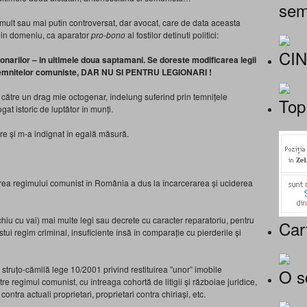
sem
mult sau mai putin controversat, dar avocat, care de data aceasta
 in domeniu, ca aparator
pro-bono
al fostilor detinuti politici:
CI
onarilor – in ultimele doua saptamani. Se doreste modificarea legii
e temnitelor comuniste, DAR NU SI PENTRU LEGIONARI !
e către un drag mie octogenar, îndelung suferind prin temnițele
Top
at istoric de luptător în munți.
e și m-a indignat în egală măsură.
rarea regimului comunist în România a dus la încarcerarea și uciderea
chiu cu vai) mai multe legi sau decrete cu caracter reparatoriu, pentru
Car
stui regim criminal, insuficiente însă în comparație cu pierderile și
struțo-cămilă lege 10/2001 privind restituirea ”unor” imobile
O s
tre regimul comunist, cu întreaga cohortă de litigii și războiae juridice,
 contra actuali proprietari, proprietari contra chiriași, etc.