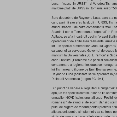
Luca – “nascut in URSS” – si Volodea Tismane
mai bine platit de URSS in Romania anilor ’50,
Spre deosebire de Raymond Luca, care s-a nas
cand parintii sau erau la studii in URSS, Tism
atunci Brasovul de catre comandantii tatalui sau.
Spania, Leonte Tismaneanu, “repatriat” in Rom
Agitatie, se afla incartiruit deci in “orasul Stali
operatiunilor de anihilarea rezistentei armate
lor – in special a membrilor Grupului Ogoranu 
ca capul ei sa serveasca Guvernul de ocupatie so
marxism la Universitatea „C. I. Parhon” si Scoa
cadrul revistei „Probleme ale pacii si socialism
condamnare a legionarilor, dupa ce nonagenarii
lui Tismaneanu il pune pe Emil Boc sa semneze 
Raymond Luca (solicitata sa fie aprobata in
pr
Dictaturii Antonescu (Legea 80/1941)!
Din punct de vedere al legalitatii si “urgentei”
apa, un fas specific diversiunilor de tip kominte
urmasilor NKVD-istilor, unui alt scop. Posibi
romanesc”, de atunci si de acum, dar si o starn
prilej de sugere de fonduri pentru profitorii tut
alte actiuni, pentru simplu motiv ca se trece
si nici de vreo alta Lege, altele decat cele di