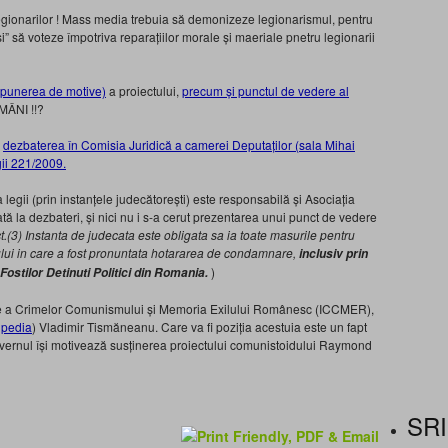
legionarilor ! Mass media trebuia să demonizeze legionarismul, pentru
eși” să voteze împotriva reparațiilor morale și maeriale pnetru legionarii
punerea de motive)
a proiectului,
precum și punctul de vedere al
MÂNI !!?
c
dezbaterea în Comisia Juridică a camerei Deputaților (sala Mihai
gii 221/2009.
 legii (prin instanțele judecătorești) este responsabilă și Asociația
itată la dezbateri, și nici nu i s-a cerut prezentarea unui punct de vedere
t.
(3) Instanta de judecata este obligata sa ia toate masurile pentru
ului in care a fost pronuntata hotararea de condamnare,
inclusiv prin
)
Fostilor Detinuti Politici din Romania.
igare a Crimelor Comunismului și Memoria Exilului Românesc (ICCMER),
ipedia
) Vladimir Tismăneanu. Care va fi poziția acestuia este un fapt
vernul își motivează susținerea proiectului comunistoidului Raymond
SRI