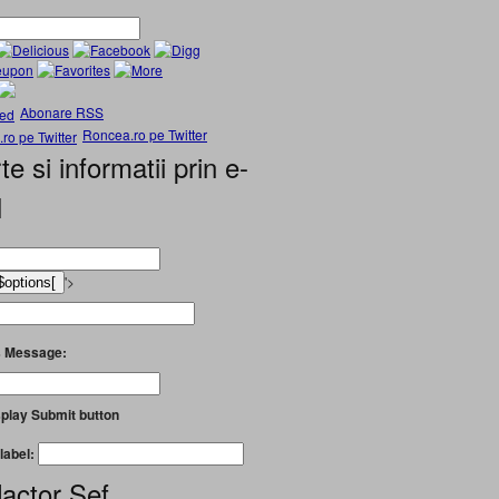
Abonare RSS
Roncea.ro pe Twitter
te si informatii prin e-
l
'>
 Message:
play Submit button
label:
actor Șef