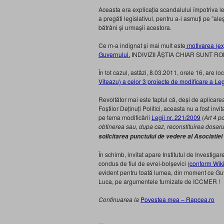
Aceasta era explicația scandalului împotriva 
a pregăti legislativul, pentru a-i asmuți pe ”al
bătrâni și urmașii acestora.
Ce m-a indignat și mai mult este
motivarea (ex
Guvernului.
INDIVIZII ĂȘTIA CHIAR SUNT RO
În tot cazul, astăzi, 8.03.2011, orele 16, are lo
Viteazu) a celor 3 proiecte de modificare a Le
Revoltător mai este faptul că, deși de aplicarea
Foștilor Deținuți Politici, aceasta nu a fost inv
pe tema modificării
Legii nr. 221/2009
(
Art 4 pc
obtinerea sau, dupa caz, reconstituirea dosar
solicitarea punctului de vedere al Asociatiei 
În schimb, invitat apare Institutul de Invest
condus de fiul de evrei-bolșevici (
conform Wik
evident pentru toată lumea, din moment ce Gu
Luca, pe argumentele furnizate de ICCMER !
Continuarea la
Povestea mea – Rapcea.ro