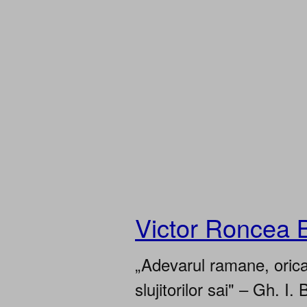
Victor Roncea 
„Adevarul ramane, oricar
slujitorilor sai" – Gh. I. 