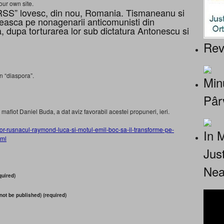
our own site.
URSS” lovesc, din nou, Romania. Tismaneanu si
asca pe nonagenarii anticomunisti din
, dupa torturarea lor sub dictatura Antonescu si
Rev
n “diaspora”.
Minu
Pâr
mafiot Daniel Buda, a dat aviz favorabil acestei propuneri, ieri.
r-rusnacul-raymond-luca-si-motul-emil-boc-sa-il-transforme-pe-
In 
tml
Jus
Nea
uired)
 not be published) (required)