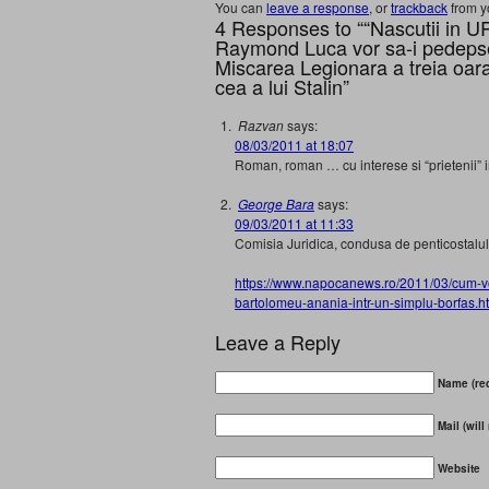
You can
leave a response
, or
trackback
from y
4 Responses to ““Nascutii in 
Raymond Luca vor sa-i pedepse
Miscarea Legionara a treia oara
cea a lui Stalin”
Razvan
says:
08/03/2011 at 18:07
Roman, roman … cu interese si “prietenii” i
George Bara
says:
09/03/2011 at 11:33
Comisia Juridica, condusa de penticostalul 
https://www.napocanews.ro/2011/03/cum-vo
bartolomeu-anania-intr-un-simplu-borfas.h
Leave a Reply
Name (req
Mail (will
Website