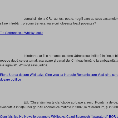
Jurnalistii de la CRJI au fost, poate, negrii care au scos castanele d
să ne întrebăm, precum Seneca: oare cui foloseşte toată povestea?
Tia Serbanescu: WhiskyLeaks
Întrebarea ar fi: e romance (cu dna Udrea) sau thriller? În fine, e 
repede după ce s-a turnat: aşa apare şi canalistul Chirieac turnând la ambasadă:
s-a agravat“. WhiskyLeaks, adică.
Elena Udrea despre Wikileaks: Cine vrea sa indrepte Romania spre Vest, cine spr
dosare politice
EU: “Observăm foarte clar cât de aproape a trecut România de deza
cvasitotală în faţa unor grupări economice mafiote în 2007, la referendum, şi în 2009
Cum falsifica HotNews telegramele Wikileaks. Cazul Baconschi “aparatorul” BOR si 