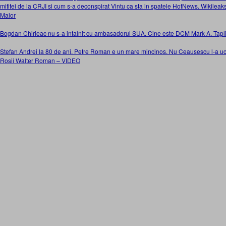
mititei de la CRJI si cum s-a deconspirat Vintu ca sta in spatele HotNews. Wikileak
Maior
Bogdan Chirieac nu s-a intalnit cu ambasadorul SUA. Cine este DCM Mark A. Tapl
Stefan Andrei la 80 de ani. Petre Roman e un mare mincinos. Nu Ceausescu l-a uc
Rosii Walter Roman – VIDEO