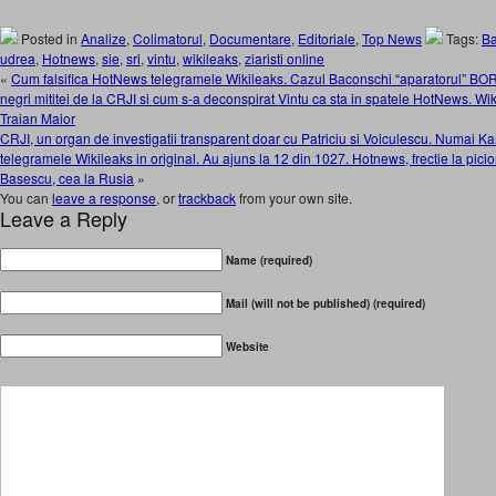
Posted in
Analize
,
Colimatorul
,
Documentare
,
Editoriale
,
Top News
Tags:
B
udrea
,
Hotnews
,
sie
,
sri
,
vintu
,
wikileaks
,
ziaristi online
«
Cum falsifica HotNews telegramele Wikileaks. Cazul Baconschi “aparatorul” BOR s
negri mititei de la CRJI si cum s-a deconspirat Vintu ca sta in spatele HotNews. Wi
Traian Maior
CRJI, un organ de investigatii transparent doar cu Patriciu si Voiculescu. Numai K
telegramele Wikileaks in original. Au ajuns la 12 din 1027. Hotnews, frectie la picior
Basescu, cea la Rusia
»
You can
leave a response
, or
trackback
from your own site.
Leave a Reply
Name (required)
Mail (will not be published) (required)
Website