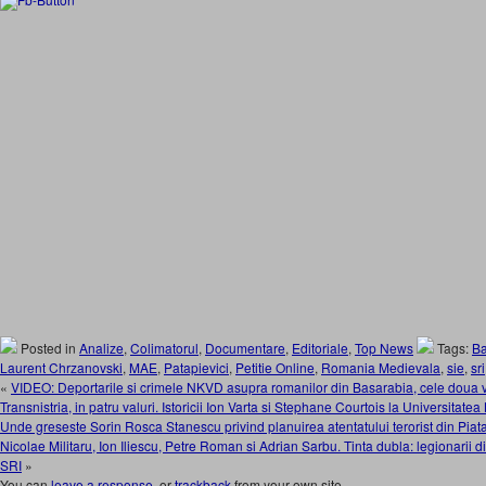
Posted in
Analize
,
Colimatorul
,
Documentare
,
Editoriale
,
Top News
Tags:
Ba
Laurent Chrzanovski
,
MAE
,
Patapievici
,
Petitie Online
,
Romania Medievala
,
sie
,
sri
«
VIDEO: Deportarile si crimele NKVD asupra romanilor din Basarabia, cele doua va
Transnistria, in patru valuri. Istoricii Ion Varta si Stephane Courtois la Universitatea
Unde greseste Sorin Rosca Stanescu privind planuirea atentatului terorist din Piata
Nicolae Militaru, Ion Iliescu, Petre Roman si Adrian Sarbu. Tinta dubla: legionarii din
SRI
»
You can
leave a response
, or
trackback
from your own site.