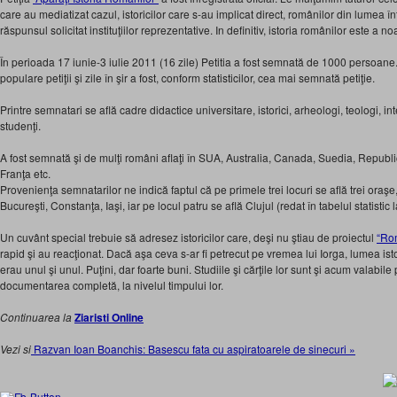
care au mediatizat cazul, istoricilor care s-au implicat direct, românilor din lumea în
răspunsul solicitat instituţiilor reprezentative. In definitiv, istoria românilor este a noa
În perioada 17 iunie-3 iulie 2011 (16 zile) Petitia a fost semnată de 1000 persoane. 
populare petiţii şi zile în şir a fost, conform statisticilor, cea mai semnată petiţie.
Printre semnatari se află cadre didactice universitare, istorici, arheologi, teologi, int
studenţi.
A fost semnată şi de mulţi români aflaţi în SUA, Australia, Canada, Suedia, Repu
Franţa etc.
Provenienţa semnatarilor ne indică faptul că pe primele trei locuri se află trei oraşe
Bucureşti, Constanţa, Iaşi, iar pe locul patru se află Clujul (redat în tabelul statistic la
Un cuvânt special trebuie să adresez istoricilor care, deşi nu ştiau de proiectul
“Ro
rapid şi au reacţionat. Dacă aşa ceva s-ar fi petrecut pe vremea lui Iorga, lumea istori
erau unul şi unul. Puţini, dar foarte buni. Studiile şi cărţile lor sunt şi acum valabile 
documentarea completă, la nivelul timpului lor.
Continuarea la
Ziaristi Online
Vezi si
Razvan Ioan Boanchis: Basescu fata cu aspiratoarele de sinecuri »