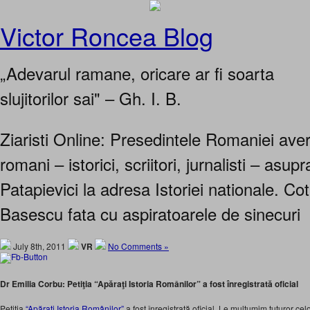
Victor Roncea Blog
„Adevarul ramane, oricare ar fi soarta
slujitorilor sai" – Gh. I. B.
Ziaristi Online: Presedintele Romaniei ave
romani – istorici, scriitori, jurnalisti – asupr
Patapievici la adresa Istoriei nationale. Cot
Basescu fata cu aspiratoarele de sinecuri
July 8th, 2011
VR
No Comments »
Dr Emilia Corbu: Petiţia “Apăraţi Istoria Românilor” a fost înregistrată oficial
Petiţia
“Apăraţi Istoria Românilor”
a fost înregistrată oficial. Le mulţumim tuturor celo