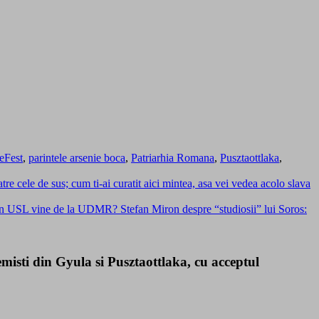
eFest
,
parintele arsenie boca
,
Patriarhia Romana
,
Pusztaottlaka
,
re cele de sus; cum ti-ai curatit aici mintea, asa vei vedea acolo slava
in USL vine de la UDMR? Stefan Miron despre “studiosii” lui Soros:
isti din Gyula si Pusztaottlaka, cu acceptul