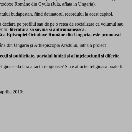
Ortodoxe Române din Gyula (Jula, aflata in Ungaria).
lui budapestan, fiind detinatorul recordului la acest capitol.
 declara pe profilul sau de pe o retea de socializare ca volumul sau
entru
literatura sa sovina si antiromaneasca
.
ială a Episcopiei Ortodoxe Române din Ungaria, este promovat
 din Ungaria şi Arhiepiscopia Aradului, intr-un proiect
i şi publicitate, portalul iubirii şi al înţelepciunii şi diferite
os e ala fara atractii religioase? Si ce atractie religioasa poate fi
aprilie 2010: