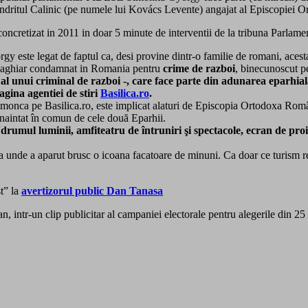
mandritul Calinic (pe numele lui Kovács Levente) angajat al Episcopiei 
etizat in 2011 in doar 5 minute de interventii de la tribuna Parlamentu
 este legat de faptul ca, desi provine dintr-o familie de romani, acesta
maghiar condamnat in Romania pentru
crime de razboi
, binecunoscut p
 al unui criminal de razboi -, care face parte din adunarea eparh
agina agentiei de stiri
Basilica.ro
.
ca pe Basilica.ro, este implicat alaturi de Episcopia Ortodoxa Româna
 înaintat în comun de cele două Eparhii.
“
drumul luminii, amfiteatru de întruniri şi spectacole, ecran de proiecţi
unde a aparut brusc o icoana facatoare de minuni. Ca doar ce turism religi
st” la
avertizorul public Dan Tanasa
intr-un clip publicitar al campaniei electorale pentru alegerile din 25 