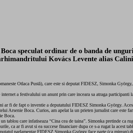
Boca speculat ordinar de o banda de unguri 
arhimandritului Kovács Levente alias Calin
 romaneste Otlaca Pustă), care este si deputat FIDESZ, Simonka György,
ternet a festivalului un anunt prin care inceara sa atraga participanti la
nuni ar fi de fapt o inventie a deputatului FIDESZ Simonka György. Aces
elui Arsenie Boca. Curios, am apelat la un prieten jurnalist care este fam
nie Boca.
un tablou care infatiseaza “Cina cea de taina”. Simonka pretinde ca ruga
rile, ca ar fi avut si ea succese financiare dupa ce s-a rugat la acest tab
ă, deputatul parlamentar FIDESZ Simonka György face parte (ca mirean)