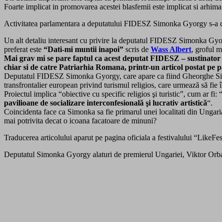
Foarte implicat in promovarea acestei blasfemii este implicat si arhi
Activitatea parlamentara a deputatului FIDESZ Simonka Gyorgy s-a concr
Un alt detaliu interesant cu privire la deputatul FIDESZ Simonka Gyorgy
preferat este
“Dati-mi muntii inapoi”
scris de
Wass Albert
, groful 
Mai grav mi se pare faptul ca acest deputat FIDESZ – sustinator
chiar si de catre Patriarhia Romana, printr-un articol postat pe p
Deputatul FIDESZ Simonka Gyorgy, care apare ca fiind Gheorghe Simon
transfrontalier european privind turismul religios, care urmează să fie
Proiectul implica “obiective cu specific religios şi turistic”, cum ar fi: 
pavilioane de socializare interconfesională şi lucrativ artistică
“.
Coincidenta face ca Simonka sa fie primarul unei localitati din Ungaria 
mai potrivita decat o icoana facatoare de minuni?
Traducerea articolului aparut pe pagina oficiala a festivalului “LikeFe
Deputatul Simonka Gyorgy alaturi de premierul Ungariei, Viktor Orban, 