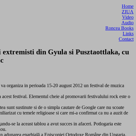
Home
ZIUA
Video
Audio
Roncea Books
Links
Contact
extremisti din Gyula si Pusztaottlaka, cu
ic
 va organiza in perioada 15-20 august 2012 un festival de muzica
 acest festival. Elementul cheie al promovarii festivalului rock este o
tea sunt sustinute si de o simpla cautare de Google care nu scoate
iliarizat cu temele religioase si care mi-a confirmat ca nu a auzit de
ndu-se la aceast tablou a avut succes in afaceri. Potlogaria este
lou.
 din adunarea eparhială a Episcopiei Ortodoxe Române din Ungaria.