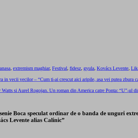
tanasa
,
extremism maghiar
,
Festival
,
fidesz
,
gyula
,
Kovács Levente
,
Lik
 vecii vecilor – “Cum ti-ai crescut aici aripile, asa vei putea zbura cat
y Watts si Aurel Rogojan. Un roman din America catre Ponta: “U”-ul d
enie Boca speculat ordinar de o banda de unguri extrem
cs Levente alias Calinic”