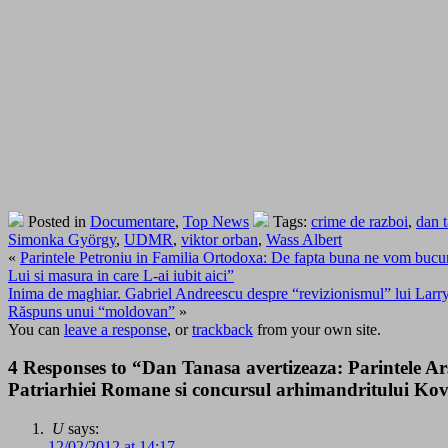
Posted in
Documentare
,
Top News
Tags:
crime de razboi
,
dan 
Simonka György
,
UDMR
,
viktor orban
,
Wass Albert
«
Parintele Petroniu in Familia Ortodoxa: De fapta buna ne vom bucura in
Lui si masura in care L-ai iubit aici”
Inima de maghiar. Gabriel Andreescu despre “revizionismul” lui Larr
Răspuns unui “moldovan”
»
You can
leave a response
, or
trackback
from your own site.
4 Responses to “Dan Tanasa avertizeaza: Parintele Ars
Patriarhiei Romane si concursul arhimandritului Ková
U
says:
12/02/2012 at 14:17