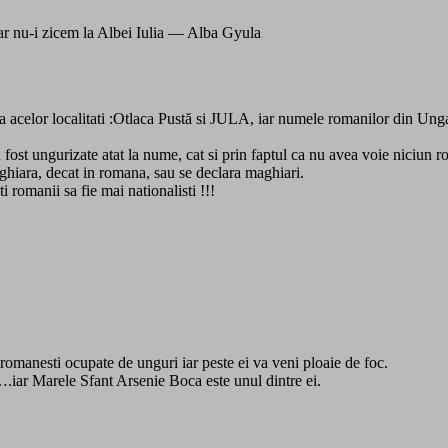
oar nu-i zicem la Albei Iulia — Alba Gyula
acelor localitati :Otlaca Pustă si JULA, iar numele romanilor din Ungar
fost ungurizate atat la nume, cat si prin faptul ca nu avea voie niciun 
ghiara, decat in romana, sau se declara maghiari.
 romanii sa fie mai nationalisti !!!
i romanesti ocupate de unguri iar peste ei va veni ploaie de foc.
l….iar Marele Sfant Arsenie Boca este unul dintre ei.