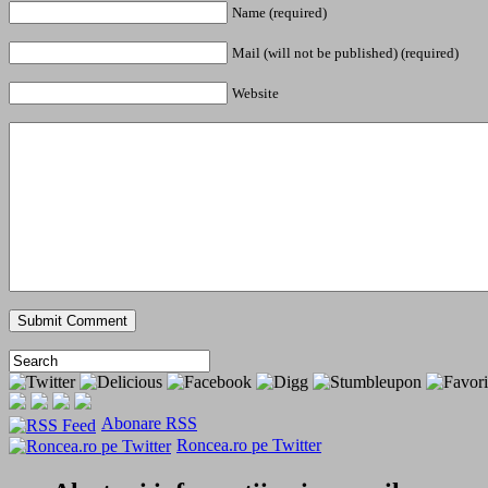
Name (required)
Mail (will not be published) (required)
Website
Abonare RSS
Roncea.ro pe Twitter