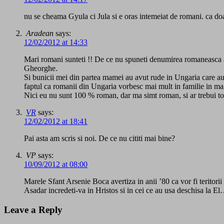
nu se cheama Gyula ci Jula si e oras intemeiat de romani. ca d
Aradean
says:
12/02/2012 at 14:33
Mari romani sunteti !! De ce nu spuneti denumirea romaneasca a 
Gheorghe.
Si bunicii mei din partea mamei au avut rude in Ungaria care au 
faptul ca romanii din Ungaria vorbesc mai mult in familie in ma
Nici eu nu sunt 100 % roman, dar ma simt roman, si ar trebui toti
VR
says:
12/02/2012 at 18:41
Pai asta am scris si noi. De ce nu cititi mai bine?
VP
says:
10/09/2012 at 08:00
Marele Sfant Arsenie Boca avertiza in anii ’80 ca vor fi teritori
Asadar incredeti-va in Hristos si in cei ce au usa deschisa la E
Leave a Reply