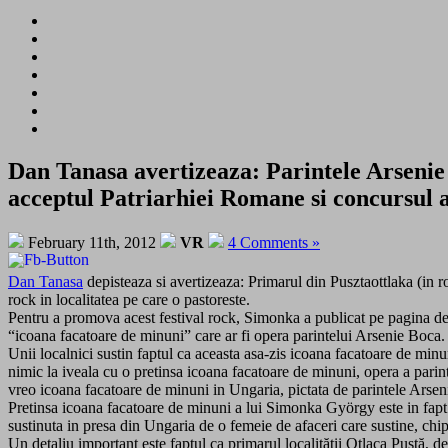
Dan Tanasa avertizeaza: Parintele Arsenie 
acceptul Patriarhiei Romane si concursul 
February 11th, 2012
VR
4 Comments »
Dan Tanasa
depisteaza si avertizeaza: Primarul din Pusztaottlaka (in
rock in localitatea pe care o pastoreste.
Pentru a promova acest festival rock, Simonka a publicat pe pagina de in
“icoana facatoare de minuni” care ar fi opera parintelui Arsenie Boca.
Unii localnici sustin faptul ca aceasta asa-zis icoana facatoare de mi
nimic la iveala cu o pretinsa icoana facatoare de minuni, opera a parint
vreo icoana facatoare de minuni in Ungaria, pictata de parintele Arse
Pretinsa icoana facatoare de minuni a lui Simonka György este in fapt 
sustinuta in presa din Ungaria de o femeie de afaceri care sustine, chipu
Un detaliu important este faptul ca primarul localităţii Otlaca Pust