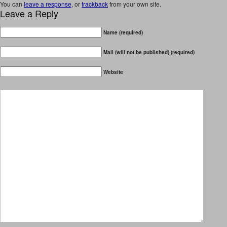
You can
leave a response
, or
trackback
from your own site.
Leave a Reply
Name (required)
Mail (will not be published) (required)
Website