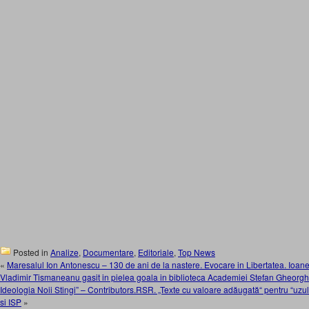
Posted in
Analize
,
Documentare
,
Editoriale
,
Top News
«
Maresalul Ion Antonescu – 130 de ani de la nastere. Evocare in Libertatea. Ioan
Vladimir Tismaneanu gasit in pielea goala in biblioteca Academiei Stefan Gheorgh
Ideologia Noii Stingi” – Contributors.RSR. „Texte cu valoare adăugată“ pentru “uzul
si ISP
»