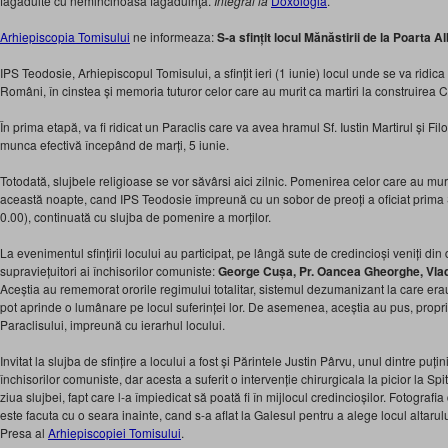
făgăduite cu nemincinoasă făgăduinţă.
Integral la
Doxologia
.
Arhiepiscopia Tomisului
ne informeaza:
S-a sfințit locul Mănăstirii de la Poarta A
IPS Teodosie, Arhiepiscopul Tomisului, a sfințit ieri (1 iunie) locul unde se va ridic
Români, în cinstea și memoria tuturor celor care au murit ca martiri la construire
În prima etapă, va fi ridicat un Paraclis care va avea hramul Sf. Iustin Martirul și Fil
munca efectivă începând de marți, 5 iunie.
Totodată, slujbele religioase se vor săvârsi aici zilnic. Pomenirea celor care au muri
această noapte, cand IPS Teodosie împreună cu un sobor de preoți a oficiat prima 
0.00), continuată cu slujba de pomenire a morților.
La evenimentul sfințirii locului au participat, pe lângă sute de credincioși veniți din dif
supraviețuitori ai închisorilor comuniste:
George Cușa, Pr. Oancea Gheorghe, Vlad 
Aceștia au rememorat ororile regimului totalitar, sistemul dezumanizant la care erau s
pot aprinde o lumânare pe locul suferinței lor. De asemenea, aceștia au pus, propriu
Paraclisului, impreună cu ierarhul locului.
Invitat la slujba de sfințire a locului a fost și Părintele Justin Pârvu, unul dintre puțini
închisorilor comuniste, dar acesta a suferit o intervenție chirurgicala la picior la S
ziua slujbei, fapt care l-a împiedicat să poată fi în mijlocul credincioșilor. Fotografia
este facuta cu o seara inainte, cand s-a aflat la Galesul pentru a alege locul altarul
Presa al
Arhiepiscopiei Tomisului
.