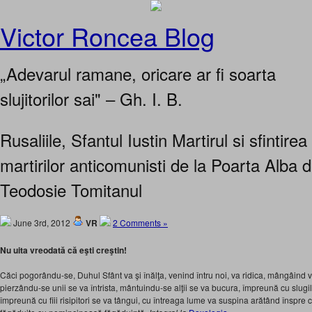
Victor Roncea Blog
„Adevarul ramane, oricare ar fi soarta
slujitorilor sai" – Gh. I. B.
Rusaliile, Sfantul Iustin Martirul si sfintirea
martirilor anticomunisti de la Poarta Alba 
Teodosie Tomitanul
June 3rd, 2012
VR
2 Comments »
Nu uita vreodată că eşti creştin!
Căci pogorându-se, Duhul Sfânt va şi înălţa, venind întru noi, va ridica, mângâind 
pierzându-se unii se va întrista, mântuindu-se alţii se va bucura, împreună cu slugi
împreună cu fiii risipitori se va tângui, cu întreaga lume va suspina arătând înspre 