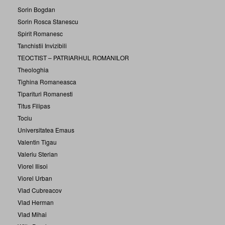
Sorin Bogdan
Sorin Rosca Stanescu
Spirit Romanesc
Tanchistii Invizibili
TEOCTIST – PATRIARHUL ROMANILOR
Theologhia
Tighina Romaneasca
Tiparituri Romanesti
Titus Filipas
Tociu
Universitatea Emaus
Valentin Tigau
Valeriu Sterian
Viorel Ilisoi
Viorel Urban
Vlad Cubreacov
Vlad Herman
Vlad Mihai