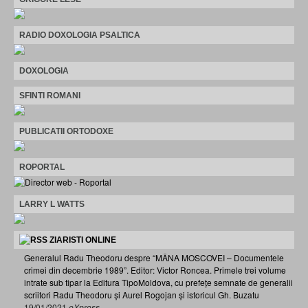
RADIO DOXOLOGIA PSALTICA
DOXOLOGIA
SFINTI ROMANI
PUBLICATII ORTODOXE
ROPORTAL
LARRY L WATTS
ZIARISTI ONLINE
Generalul Radu Theodoru despre “MÂNA MOSCOVEI – Documentele
crimei din decembrie 1989”. Editor: Victor Roncea. Primele trei volume
intrate sub tipar la Editura TipoMoldova, cu prefețe semnate de generalii
scriitori Radu Theodoru și Aurel Rogojan și istoricul Gh. Buzatu
19/01/2021
eXpress