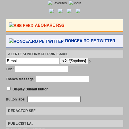
ABONARE RSS
RONCEA.RO PE TWITTER
ALERTE SI INFORMATII PRIN E-MAIL
'>
Title:
Thanks Message:
Display Submit button
Button label:
REDACTOR ȘEF
PUBLICIST LA: