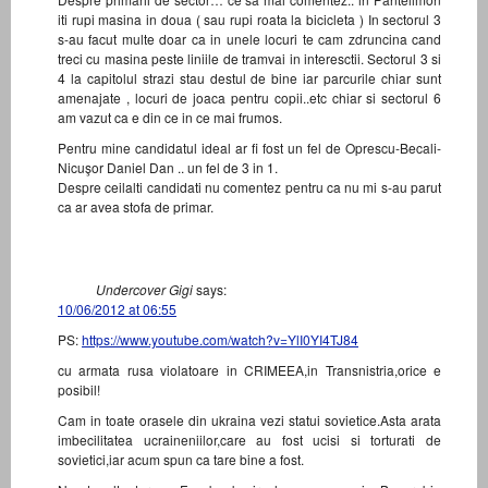
iti rupi masina in doua ( sau rupi roata la bicicleta ) In sectorul 3
s-au facut multe doar ca in unele locuri te cam zdruncina cand
treci cu masina peste liniile de tramvai in interesctii. Sectorul 3 si
4 la capitolul strazi stau destul de bine iar parcurile chiar sunt
amenajate , locuri de joaca pentru copii..etc chiar si sectorul 6
am vazut ca e din ce in ce mai frumos.
Pentru mine candidatul ideal ar fi fost un fel de Oprescu-Becali-
Nicuşor Daniel Dan .. un fel de 3 in 1.
Despre ceilalti candidati nu comentez pentru ca nu mi s-au parut
ca ar avea stofa de primar.
Undercover Gigi
says:
10/06/2012 at 06:55
PS:
https://www.youtube.com/watch?v=YlI0YI4TJ84
cu armata rusa violatoare in CRIMEEA,in Transnistria,orice e
posibil!
Cam in toate orasele din ukraina vezi statui sovietice.Asta arata
imbecilitatea ucraineniilor,care au fost ucisi si torturati de
sovietici,iar acum spun ca tare bine a fost.