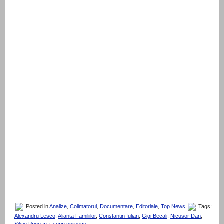
Posted in
Analize
,
Colimatorul
,
Documentare
,
Editoriale
,
Top News
Tags:
Alexandru Lesco
,
Alianta Familiilor
,
Constantin Iulian
,
Gigi Becali
,
Nicusor Dan
,