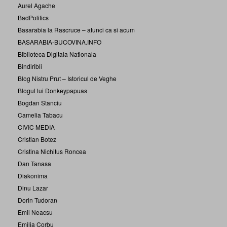
Aurel Agache
BadPolitics
Basarabia la Rascruce – atunci ca si acum
BASARABIA-BUCOVINA.INFO
Biblioteca Digitala Nationala
Bindiribli
Blog Nistru Prut – Istoricul de Veghe
Blogul lui Donkeypapuas
Bogdan Stanciu
Camelia Tabacu
CIVIC MEDIA
Cristian Botez
Cristina Nichitus Roncea
Dan Tanasa
Diakonima
Dinu Lazar
Dorin Tudoran
Emil Neacsu
Emilia Corbu