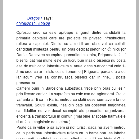
Dragos F
says:
09/06/2012 at 20:28
Oprescu cred ca este aproape singurul dintre candidatii la
primaria capitalei care are proiecte ce privesc infrastructura
rutiera a capitalei. Din tot ce am citit am observat ca ceilalti
candidati militeaza pentru un oras dedicat pietonilor 🙂 Nicuşor
Daniel Dan: vrea scumpirea parcarilor in centru, Prigoana la fel. (
biserici cat mai multe, este un lucru bun insa o biserica nu costa
asa de mult cat o infrastructura si anual daca s-ar contrui cate 1-
2 nu cred ca ar fi niste costuri enorme ) Prigoana parca era ateu
iar acum vrea sa construiasca biserici dar in fine…. poate
gresesc eu
Oameni buni in Barcelona autostrada trece prin oras cu iesiri
prin fiecare cartier. La suprafata nu este asa de aglomerat. O alta
varianta ar fi ca in Paris, metrou cu statii dese cum avem la noi
tramvaiul. Solutii exista, insa din cate am observat majoitatea
candidatilor nu vor decat scumpiri ale parcarilor, organizarea
eficienta a transportului in comun ( mai bine ar scoate tramvaiele
si ar face magistrale de metrou )
Poate ca in viitor o sa avem si noi turisti, daca nu avem metrou
ca in paris sau infrastructura rutiera ca in barcelona. as intreba
pe domnii candidati cu ce am plimba turistii? cu bicicleta? ca