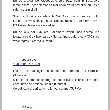
Nu de alta,dar pe Facebook circula poze cum in Basarabia
romaneasca incep treptat sa mai cada statui sovietice,cu Lenin
satana stalin si altii.
Sper ca Ucraina sa adere la NATO cat mai curand!cel putin
partea de VEST,majoritatea catolica,rupta de patriarhu Kiril-
KGB,si satula de atata sovietism.
Nu de alta dar Lviv are Parlament Propriu,insa acesta tine
legatura cu Kiev.Sper ca pe viitor sa tina legatura cu NATO si cu
Washingtonul,cat mai curand.
cucus
says:
10/06/2012 at 19:59
Las nu te mai agita ca a iesit tot “romanul” de Oprescu
(Schmayer)
O tot tine cu demolarile/degradarile de cladiri istorice si raderea
oricei urme de nationalism din Bucuresti …
Ce poti sa mai ceri cand natiunea a ajuns ..TURMA …
VR
says: