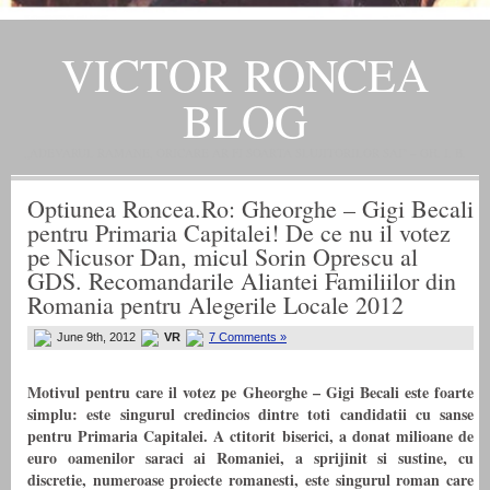
VICTOR RONCEA
BLOG
„ADEVARUL RAMANE, ORICARE AR FI SOARTA SLUJITORILOR SAI" – GH. I. B.
Optiunea Roncea.Ro: Gheorghe – Gigi Becali
pentru Primaria Capitalei! De ce nu il votez
pe Nicusor Dan, micul Sorin Oprescu al
GDS. Recomandarile Aliantei Familiilor din
Romania pentru Alegerile Locale 2012
June 9th, 2012
VR
7 Comments »
Motivul pentru care il votez pe Gheorghe – Gigi Becali este foarte
simplu: este singurul credincios dintre toti candidatii cu sanse
pentru Primaria Capitalei. A ctitorit biserici, a donat milioane de
euro oamenilor saraci ai Romaniei, a sprijinit si sustine, cu
discretie, numeroase proiecte romanesti, este singurul roman care