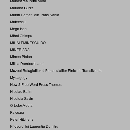
Manastirea Petru Voda
Mariana Gurza
Martiri Romani din Transilvania
Mateescu
Mega Ison
Mihai Ghimpu
MIHAI-EMINESCU.RO
MINERIADA
Mircea Platon
Mitica Damboviteanul
Muzeul Refugiatilor si Persecutatilor Etnic din Transilvania
Mystagogy
New & Free Word Press Themes
Nicolae Balint
Nicoleta Savin
OrtodoxMedia
Pa.ce.pa
Peter Hitchens
Pridvorul lui Laurentiu Dumitru