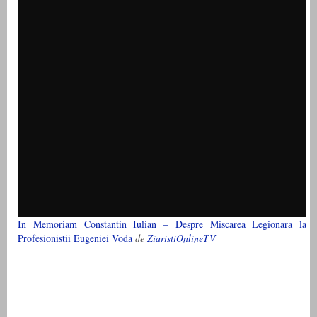
In Memoriam Constantin Iulian – Despre Miscarea Legionara la
Profesionistii Eugeniei Voda
de
ZiaristiOnlineTV