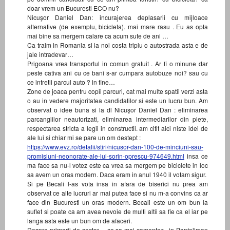
doar vrem un Bucuresti ECO nu?
Nicuşor Daniel Dan: incurajerea deplasarii cu mijloace
alternative (de exemplu, bicicleta). mai mare rasu . Eu as opta
mai bine sa mergem calare ca acum sute de ani …
Ca traim in Romania si la noi costa triplu o autostrada asta e de
jale intradevar…
Prigoana vrea transportul in comun gratuit . Ar fi o minune dar
peste cativa ani cu ce bani s-ar cumpara autobuze noi? sau cu
ce intretii parcul auto ? in fine…
Zone de joaca pentru copii parcuri, cat mai multe spatii verzi asta
o au in vedere majoritatea candidatilor si este un lucru bun. Am
observat o idee buna si la dl Nicuşor Daniel Dan : eliminarea
parcangiilor neautorizati, eliminarea intermediarilor din piete,
respectarea stricta a legii in constructii. am citit aici niste idei de
ale lui si chiar mi se pare un om destept :
https://www.evz.ro/detalii/stiri/nicusor-dan-100-de-minciuni-sau-
promisiuni-neonorate-ale-lui-sorin-oprescu-974649.html
insa ce
ma face sa nu-l votez este ca vrea sa mergem pe biciclete in loc
sa avem un oras modern. Daca eram in anul 1940 il votam sigur.
Si pe Becali l-as vota insa in afara de biserici nu prea am
observat ce alte lucruri ar mai putea face si nu m-a convins ca ar
face din Bucuresti un oras modern. Becali este un om bun la
suflet si poate ca am avea nevoie de multi altii sa fie ca el iar pe
langa asta este un bun om de afaceri.
Despre primarii de sector… ce sa mai comentez.. in Pantelimon