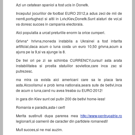
Azi un cetatean spaniol a fost ucis in Donetk.
Inceputul jocuriilor de footbal EURO 2012,a adus zeci de mii de
nemti,portughezi si altii in Lviv,Kiev,Donetk.Sunt alaturi de voi,si
va doresc succes in campania electorala.
Aici populatia a urcat preturiile enorm la orice cumperi.
Grivna* hrivna,moneda instabila a Ukrainei a fost intarita
artificial,daca acum o luna costa un euro 10,50 grivna,acum a
ajuns pe la 9,si va ajunge la 8.
De trei ori pe zi se schimba CURRENCY,cursul! asta arata
instabilitatea si prostia statuiilor sovietice,care inca zac si
putrezesc.
ma mira ca exista aici americani care sa le placa tara
asta.Alcoolismul e prob lema nationala,seara sute de betivi,inca
de acum o luna,cand nu avea treaba cu EURO 2012!
in gara din Kiev sunt cel putin 200 de betivi home-less!
Romania e paradis,asta-i cert!
Merita sustinuti dupa parerea mea
http://www.pentrupatrie.ro
legionarii,si oamenii de caracter din partidele romanesti!
Mult succes,si ne mai auzim.