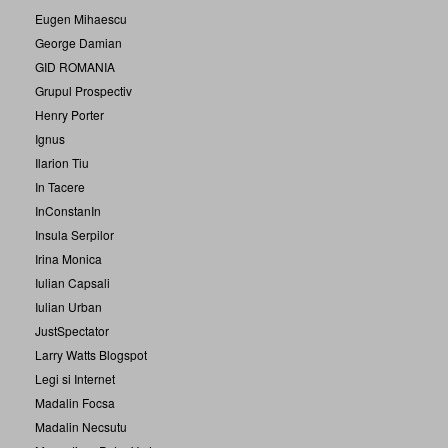
Eugen Mihaescu
George Damian
GID ROMANIA
Grupul Prospectiv
Henry Porter
Ignus
Ilarion Tiu
In Tacere
InConstanIn
Insula Serpilor
Irina Monica
Iulian Capsali
Iulian Urban
JustSpectator
Larry Watts Blogspot
Legi si Internet
Madalin Focsa
Madalin Necsutu