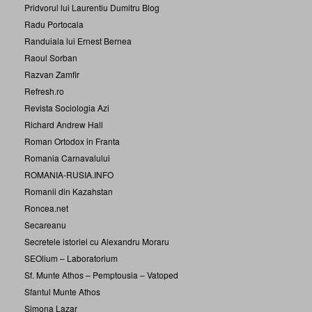
Pridvorul lui Laurentiu Dumitru Blog
Radu Portocala
Randuiala lui Ernest Bernea
Raoul Sorban
Razvan Zamfir
Refresh.ro
Revista Sociologia Azi
Richard Andrew Hall
Roman Ortodox in Franta
Romania Carnavalului
ROMANIA-RUSIA.INFO
Romanii din Kazahstan
Roncea.net
Secareanu
Secretele istoriei cu Alexandru Moraru
SEOlium – Laboratorium
Sf. Munte Athos – Pemptousia – Vatoped
Sfantul Munte Athos
Simona Lazar