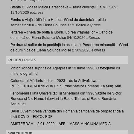
Sfânta Cuvioasă Maică Parascheva – Taina cuviinței. La Mulți Ani!
12/10/2020
eXpress
Pentru o viață trăită întru Hristos. Gând de duminică – pilda
semănătorului – de Elena Solunca
11/10/2020
eXpress
Iertarea – cheia de boltă a iubirii. Iubirea vrăjmașilor – Gând de
duminică de Elena Solunca Moise
04/10/2020
eXpress
Pe drumul suitor de la pocăință la ascultare. Pescuirea minunată – Gând
de duminică de Elena Solunca Moise
27/09/2020
eXpress
RECENT POSTS
Victor Roncea suprins de Agerpres în 13 iunie 1990: O fotografie cu
mine fotografiind
Calendarul Mărturisitorilor – 2023 – de la ActiveNews –
PDF/FOTOGRAFII de Ziua Unirii Principatelor Române. La Mulți Ani!
Fenomenul Piața Universității și Mineriada din 1990 văzute de Victor
Roncea și Nic Hanu. Interviuri la Radio Trinitas și Radio România
Actualități
BANI Guvern presa vândută din România campania de propagandă a
fricii COVID – FOTO / PDF
AMSTERDAM – 2.01. 2022 – AFP – MASS MINCIUNA MEDIA
WELTKULTUR