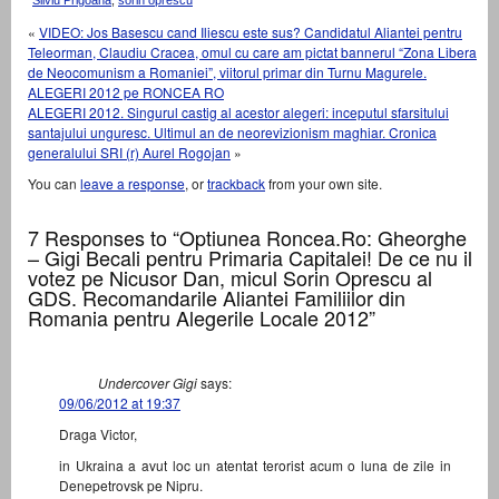
Silviu Prigoana
,
sorin oprescu
«
VIDEO: Jos Basescu cand Iliescu este sus? Candidatul Aliantei pentru
Teleorman, Claudiu Cracea, omul cu care am pictat bannerul “Zona Libera
de Neocomunism a Romaniei”, viitorul primar din Turnu Magurele.
ALEGERI 2012 pe RONCEA RO
ALEGERI 2012. Singurul castig al acestor alegeri: inceputul sfarsitului
santajului unguresc. Ultimul an de neorevizionism maghiar. Cronica
generalului SRI (r) Aurel Rogojan
»
You can
leave a response
, or
trackback
from your own site.
7 Responses to “Optiunea Roncea.Ro: Gheorghe
– Gigi Becali pentru Primaria Capitalei! De ce nu il
votez pe Nicusor Dan, micul Sorin Oprescu al
GDS. Recomandarile Aliantei Familiilor din
Romania pentru Alegerile Locale 2012”
Undercover Gigi
says:
09/06/2012 at 19:37
Draga Victor,
in Ukraina a avut loc un atentat terorist acum o luna de zile in
Denepetrovsk pe Nipru.