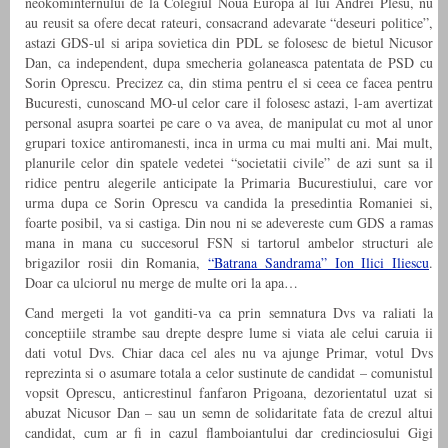
neokominternului de la Colegiul Noua Europa al lui Andrei Plesu, nu
au reusit sa ofere decat rateuri, consacrand adevarate “deseuri politice”,
astazi GDS-ul si aripa sovietica din PDL se folosesc de bietul Nicusor
Dan, ca independent, dupa smecheria golaneasca patentata de PSD cu
Sorin Oprescu. Precizez ca, din stima pentru el si ceea ce facea pentru
Bucuresti, cunoscand MO-ul celor care il folosesc astazi, l-am avertizat
personal asupra soartei pe care o va avea, de manipulat cu mot al unor
grupari toxice antiromanesti, inca in urma cu mai multi ani. Mai mult,
planurile celor din spatele vedetei “societatii civile” de azi sunt sa il
ridice pentru alegerile anticipate la Primaria Bucurestiului, care vor
urma dupa ce Sorin Oprescu va candida la presedintia Romaniei si,
foarte posibil, va si castiga. Din nou ni se adevereste cum GDS a ramas
mana in mana cu succesorul FSN si tartorul ambelor structuri ale
brigazilor rosii din Romania,
“Batrana Sandrama” Ion Ilici Iliescu
.
Doar ca ulciorul nu merge de multe ori la apa…
Cand mergeti la vot ganditi-va ca prin semnatura Dvs va raliati la
conceptiile strambe sau drepte despre lume si viata ale celui caruia ii
dati votul Dvs. Chiar daca cel ales nu va ajunge Primar, votul Dvs
reprezinta si o asumare totala a celor sustinute de candidat – comunistul
vopsit Oprescu, anticrestinul fanfaron Prigoana, dezorientatul uzat si
abuzat Nicusor Dan – sau un semn de solidaritate fata de crezul altui
candidat, cum ar fi in cazul flamboiantului dar credinciosului Gigi