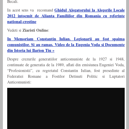
Becali.
Ghidul Alegatorului la Alegerile Locale
In acest sens va recomand
2012 intocmit de Alianta Familiilor din Romania cu referinte
national-crestine
Ziaristi Online
Vedeti si
:
In Memoriam Constantin Iulian. Legionarii au fost spaima
comunistilor. Si au ramas. Video de la Eugenia Voda si Documente
din Istoria lui Ilarion Tiu »
Despre crezurile generatiilor anticomuniste de la 1927 si 1948,
continuate de generatia de la 1989, aflati din emisiunea Eugeniei Voda,
“Profesionistii”, cu regretatul Constantin Iulian, fost presedinte al
Federatiei Romane a Fostilor Detinuti Politic si Luptatori
Anticomunisti: