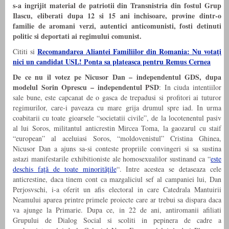
s-a ingrijit material de patriotii din Transnistria din fostul Grup
Ilascu, eliberati dupa 12 si 15 ani inchisoare, provine dintr-o
familie de aromani verzi, autentici anticomunisti, fosti detinuti
politic si deportati ai regimului comunist.
Recomandarea Aliantei Familiilor din Romania: Nu votaţi
Cititi si
nici un candidat USL! Ponta sa plateasca pentru Remus Cernea
De ce nu il votez pe Nicusor Dan – independentul GDS, dupa
modelul Sorin Oprescu – independentul PSD
: In ciuda intentiilor
sale bune, este capcanat de o gasca de trepadusi si profitori ai tuturor
regimurilor, care-i paveaza cu mare grija drumul spre iad. In urma
coabitarii cu toate gioarsele “societatii civile”, de la locotenentul pasiv
al lui Soros, militantul anticrestin Mircea Toma, la gaozarul cu staif
“european” al aceluiasi Soros, “moldovenistul” Cristina Ghinea,
Nicusor Dan a ajuns sa-si conteste propriile convingeri si sa sustina
astazi manifestarile exhibitioniste ale homosexualilor sustinand ca “
este
deschis faţă de toate minorităţile
“. Intre acestea se detaseaza cele
anticrestine, daca tinem cont ca mazgaliciul sef al campaniei lui, Dan
Perjosvschi, i-a oferit un afis electoral in care Catedrala Mantuirii
Neamului aparea printre primele proiecte care ar trebui sa dispara daca
va ajunge la Primarie. Dupa ce, in 22 de ani, antiromanii afiliati
Grupului de Dialog Social si scoliti in pepinera de cadre a