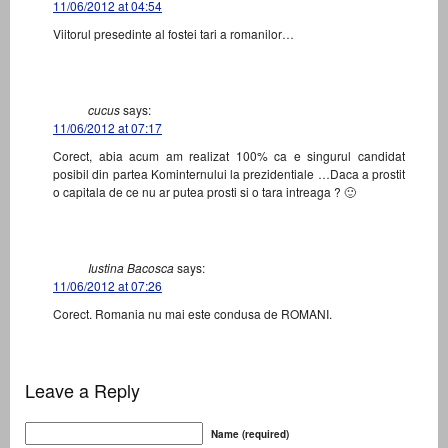
11/06/2012 at 04:54
Viitorul presedinte al fostei tari a romanilor…
cucus
says:
11/06/2012 at 07:17
Corect, abia acum am realizat 100% ca e singurul candidat
posibil din partea Kominternului la prezidentiale …Daca a prostit
o capitala de ce nu ar putea prosti si o tara intreaga ? 🙂
Iustina Bacosca
says:
11/06/2012 at 07:26
Corect. Romania nu mai este condusa de ROMANI.
Leave a Reply
Name (required)