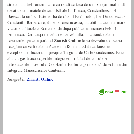
stradania a trei romani, care au reusit sa faca de unii singuri mai mult
decat toate armatele de securisti ale lui Iliescu, Constantinescu si
Basescu la un loc. Este vorba de oltenii Paul Tudor, Ion Deaconescu si
Constantin Barbu care, dupa parerea noastra, au obtinut cea mai mare
victorie culturala a Romaniei de dupa publicarea manuscriselor lui
Eminescu. Dar, despre eforturile lor veti afla, in curand, detalii
Ziaristi Online
fascinante, pe care portalul
le va dezvalui cu ocazia
receptiei ce va fi data la Academia Romana odata cu lansarea
exceptionalei lucrari, in preajma Targului de Carte Gaudeamus. Pana
atunci, gasiti aici copertile Integralei, Tratatul de la Lutk si
introducerile filosofului Constantin Barbu la primele 25 de volume din
Integrala Manuscriselor Cantemir:
Ziaristi Online
Integral la