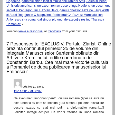
Cogealac, parintele sirian Iosif si muzicienii iranieni Amir, Saleh si Mehdi
Un istoric american si un expert roman despre fuga Nadiei si un document
secret al Pentagonului. Razvan Belciuganu ii chestioneaza pe Larry Watts
si Aurel Rogojan in Q Magazine. Profesorul Gh Buzatu: Maresalul Ion
Antonescu si-a comandat singur plutonul de execuţie rostind “Traiasca
Romania!”
»
You can
leave a response
, or
trackback
from your own site.
7 Responses to “EXCLUSIV. Portalul Ziaristi Online
prezinta continutul primelor 25 de volume din
Integrala Manuscriselor Cantemir obtinute din
Arhivele Kremlinului, editie coordonata de
Constantin Barbu. Cea mai mare victorie culturala
a Romaniei de dupa publicarea manuscriselor lui
Eminescu”
cristina p.
says:
19/11/2012 at 08:02
Ce eveniment important pentru cultura romana (sper ca asta nu
este unealta cu care sa inchida gura nimanui pe tema discutiilor
despre tezaur, cu atat mai putin a diplomatilor romani…)!
Felicitari intregii echipe! Ele vor fi traduse in limba romana