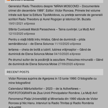
Generalul Radu Theodoru despre “MÂNA MOSCOVEI – Documentele
crimei din decembrie 1989”. Editor: Victor Roncea. Primele trei volume
intrate sub tipar la Editura TipoMoldova, cu prefețe semnate de generalii
scriitori Radu Theodoru și Aurel Rogojan și istoricul Gh. Buzatu
19/01/2021
eXpress
Sfânta Cuvioasă Maică Parascheva – Taina cuviinței. La Mulți Ani!
12/10/2020
eXpress
Pentru o viață trăită întru Hristos. Gând de duminică – pilda
semănătorului – de Elena Solunca
11/10/2020
eXpress
Iertarea – cheia de boltă a iubirii. Iubirea vrăjmașilor – Gând de
duminică de Elena Solunca Moise
04/10/2020
eXpress
Pe drumul suitor de la pocăință la ascultare. Pescuirea minunată – Gând
de duminică de Elena Solunca Moise
27/09/2020
eXpress
RECENT POSTS
Victor Roncea suprins de Agerpres în 13 iunie 1990: O fotografie cu
mine fotografiind
Calendarul Mărturisitorilor – 2023 – de la ActiveNews –
PDF/FOTOGRAFII de Ziua Unirii Principatelor Române. La Mulți Ani!
Fenomenul Piața Universității și Mineriada din 1990 văzute de Victor
Roncea și Nic Hanu. Interviuri la Radio Trinitas și Radio România
Actualități