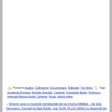
Posted in
Analize
,
Colimatorul
,
Documentare
,
Editoriale
,
Top News
Tags:
Academia Romana
,
Arhivele Speciale
,
Cantemir
,
Constantin Barbu
,
Eminescu
,
Integrala Manuscriselor Cantemir
,
Rusia
,
ziaristi online
«
Grigore Leşe şi muzicile nemăsurate de pe Drumul Mătăsii – de Iulia
Gorneanu. Concert la Sala Radio, ora 19.00. PLUS VIDEO cu farserotii din