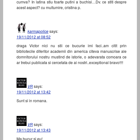
cumva? In latina stiu foarte putini a buchisi…Dv. ce stiti despre
acest aspect? cu multumire, cristina p.
karmapolice
says:
19/11/2012 at 08:52
draga Victor nici nu stii ce bucurie imi faci..am citit prin
bibliotecile diferitor academii din america citeva manuscrise ale
domnitorului nostru mustind de istorie, o adevarata comoara ce
ar trebui publicata si cercetata de ai nostri..exceptional bravo!!!!
VR
says:
19/11/2012 at 13:42
Sunt si in romana.
VR
says:
19/11/2012 at 13:43
Ma bucur si eu!