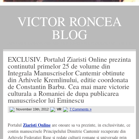
VICTOR RONCEA
BLOG
„ADEVARUL RAMANE, ORICARE AR FI SOARTA SLUJITORILOR SAI" – GH. I. B.
EXCLUSIV. Portalul Ziaristi Online prezinta
continutul primelor 25 de volume din
Integrala Manuscriselor Cantemir obtinute
din Arhivele Kremlinului, editie coordonata
de Constantin Barbu. Cea mai mare victorie
culturala a Romaniei de dupa publicarea
manuscriselor lui Eminescu
November 19th, 2012
VR
7 Comments »
Ziaristi Online
Portalul
are onoare sa va prezinte, in exclusivitate, ce
contin manuscrisele Principelului Dimitrie Cantemir recuperate din
Arhivele Federatiei Ruse si redate culturii romane si universale prin