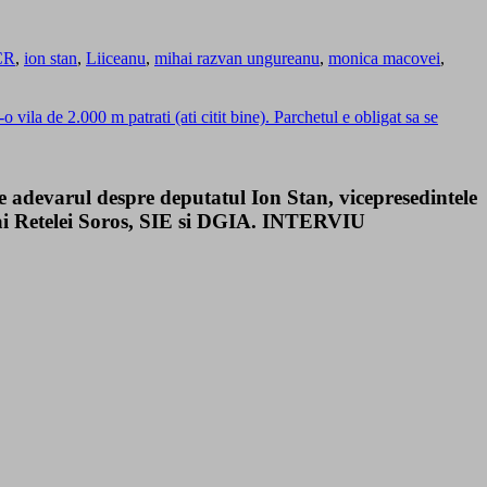
CR
,
ion stan
,
Liiceanu
,
mihai razvan ungureanu
,
monica macovei
,
ila de 2.000 m patrati (ati citit bine). Parchetul e obligat sa se
 adevarul despre deputatul Ion Stan, vicepresedintele
a ai Retelei Soros, SIE si DGIA. INTERVIU