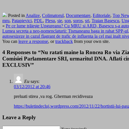
Posted in
Analize
,
Colimatorul
,
Documentare
,
Editoriale
,
Top Ne
mru
,
Patapievici
,
PDL
,
Plesu
,
sie
,
son
,
soros
,
sri
,
Traian Basescu
,
Ung
«
Pe ce lume trăieşte Ungureanu? Cu MRU si ARD, Basescu s-a auto
Lumea secreta a neo-nomenclaturii: Tismaneanu baga in rahat SPP-ul, SRI
autosesizeze in cazul flagrant de trafic de influenta la cel mai inalt n
You can
leave a response
, or
trackback
from your own site.
4 Responses to “Nu ratati maine la Roncea Ro via Ziar
Comisiei Parlamentare SRI, urmaritul DNA. Aflati cine
EXCLUSIV”
Eu
says:
03/12/2012 at 20:46
preluati stirea ,va rog. Gherman recidiveaza
https://buletindecluj.wordpress.com/2012/11/22/hortistii-lui-pas
Leave a Reply
Name (required)