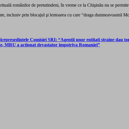
irituală românilor de pretutindeni, în vreme ce la Chişinău nu se permite
te, inclusiv prin blocajul şi lentoarea cu care “draga dumneavoastră Monic
cepresedintele Comisiei SRI: “Agentii unor entitati straine dau to
erne, MRU a actionat devastator impotriva Romaniei”