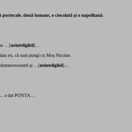
 portocale, două banane, o ciocolată şi o napolitană
.
pe …[
neinteligibil
]…
 dau eu, că sunt pungi cu Moş Nicolae.
dumneavoastră şi …[
neinteligibil
]…
NTA… a dat PONTA…