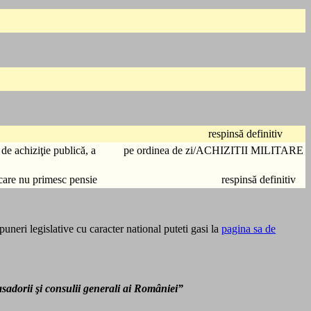
respinsă definitiv
e achiziţie publică, a
pe ordinea de zi/ACHIZITII MILITARE
 care nu primesc pensie
respinsă definitiv
uneri legislative cu caracter national puteti gasi la
pagina sa de
sadorii şi consulii generali ai României”