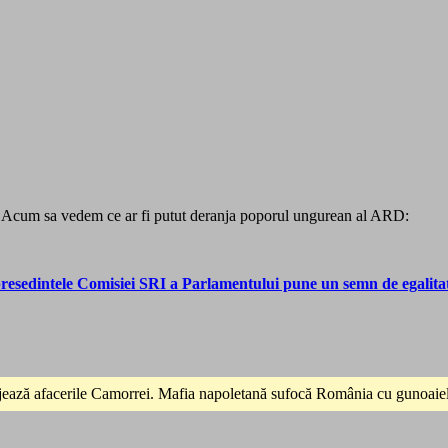
e! Acum sa vedem ce ar fi putut deranja poporul ungurean al ARD:
edintele Comisiei SRI a Parlamentului pune un semn de egalitate
jează afacerile Camorrei. Mafia napoletană sufocă România cu gunoaiele 