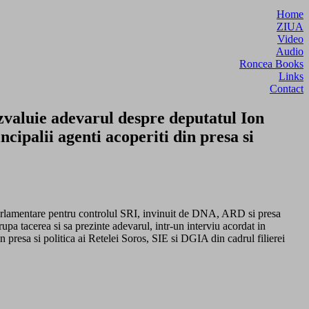
Home
ZIUA
Video
Audio
Roncea Books
Links
Contact
zvaluie adevarul despre deputatul Ion
cipalii agenti acoperiti din presa si
 Parlamentare pentru controlul SRI, invinuit de DNA, ARD si presa
upa tacerea si sa prezinte adevarul, intr-un interviu acordat in
din presa si politica ai Retelei Soros, SIE si DGIA din cadrul filierei