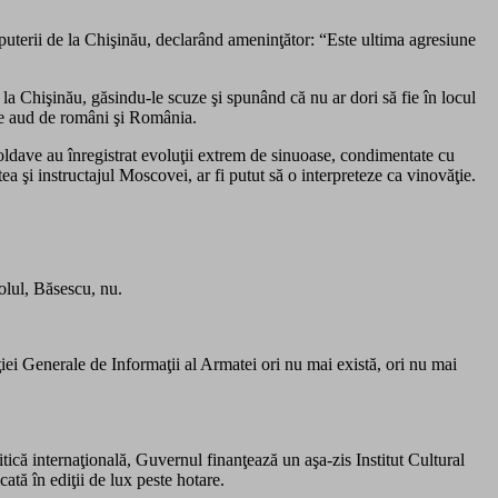
a puterii de la Chişinău, declarând ameninţător: “Este ultima agresiune
 Chişinău, găsindu-le scuze şi spunând că nu ar dori să fie în locul
i ce aud de români şi România.
oldave au înregistrat evoluţii extrem de sinuoase, condimentate cu
şi instructajul Moscovei, ar fi putut să o interpreteze ca vinovăţie.
olul, Băsescu, nu.
cţiei Generale de Informaţii al Armatei ori nu mai există, ori nu mai
litică internaţională, Guvernul finanţează un aşa-zis Institut Cultural
ată în ediţii de lux peste hotare.