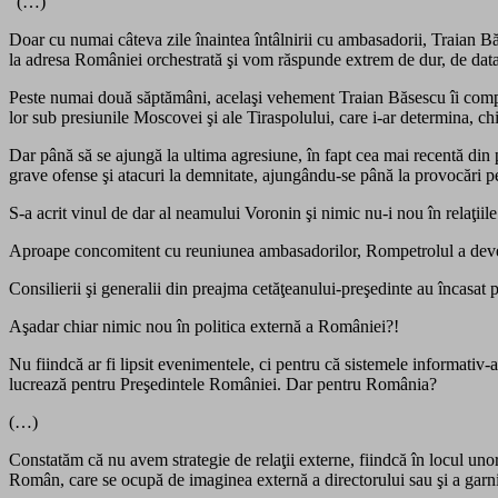
“(…)
Doar cu numai câteva zile înaintea întâlnirii cu ambasadorii, Traian Băs
la adresa României orchestrată şi vom răspunde extrem de dur, de data
Peste numai două săptămâni, acelaşi vehement Traian Băsescu îi compăt
lor sub presiunile Moscovei şi ale Tiraspolului, care i-ar determina, ch
Dar până să se ajungă la ultima agresiune, în fapt cea mai recentă din
grave ofense şi atacuri la demnitate, ajungându-se până la provocări p
S-a acrit vinul de dar al neamului Voronin şi nimic nu-i nou în relaţii
Aproape concomitent cu reuniunea ambasadorilor, Rompetrolul a deve
Consilierii şi generalii din preajma cetăţeanului-preşedinte au încasa
Aşadar chiar nimic nou în politica externă a României?!
Nu fiindcă ar fi lipsit evenimentele, ci pentru că sistemele informativ-a
lucrează pentru Preşedintele României. Dar pentru România?
(…)
Constatăm că nu avem strategie de relaţii externe, fiindcă în locul unor 
Român, care se ocupă de imaginea externă a directorului sau şi a garnitu