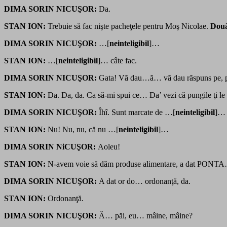
DIMA SORIN NICUŞOR:
Da.
STAN ION:
Trebuie să fac nişte pacheţele pentru Moş Nicolae.
Două
DIMA SORIN NICUŞOR:
…[
neinteligibil
]…
STAN ION:
…[
neinteligibil
]… câte fac.
DIMA SORIN NICUŞOR:
Gata! Vă dau…ă… vă dau răspuns pe, 
STAN ION:
Da. Da, da. Ca să-mi spui ce… Da’ vezi că pungile ţi le
DIMA SORIN NICUŞOR:
Îhî. Sunt marcate de …[
neinteligibil
]… 
STAN ION:
Nu! Nu, nu, că nu …[
neinteligibil
]…
DIMA SORIN NiCUŞOR:
Aoleu!
STAN ION:
N-avem voie să dăm produse alimentare, a dat PO
DIMA SORIN NICUŞOR:
A dat or do… ordonanţă, da.
STAN ION:
Ordonanţă.
DIMA SORIN NICUŞOR:
Ă… păi, eu… mâine, mâine?