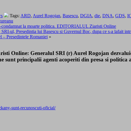
ws
Tags:
ARD
,
Aurel Rogojan
,
Basescu
,
DGIA
,
die
,
DNA
,
GDS
,
I
ureanu
-condamnat la moarte politica. EDITORIALUL Ziaristi Online
-ul, Presedintia lui Basescu si Guvernul Boc, dupa ce s-a lafait intr-o v
ivel – Presedintele Romaniei
»
isti Online: Generalul SRI (r) Aurel Rogojan dezvaluie
 sunt principalii agenti acoperiti din presa si politic
zkany-sunt-recunoscuti-oficial/