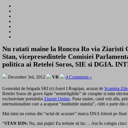
Nu ratati maine la Roncea Ro via Ziaristi
Stan, vicepresedintele Comisiei Parlamentar
politica ai Retelei Soros, SIE si DGIA.
December 3rd, 2012
VR
4 Comments »
Generalul de brigada SRI (r) Aurel I Rogojan, acuzat de
Scanteia Zil
Retelei Soros de grave fapte “neinteligibile” de coruptie si mita electo
exclusivitate portalului
Ziaristi Online
. Pana maine, cand veti afla, prin
internationaliste care a acaparat “institutiile statului”, cititi o parte
Mai intai un extras din “actul de acuzare” marca DNA folosit pe fina
“
STAN ION:
Nu, stai puţin! Eu trebuie să fac… Am în colegiu cinci