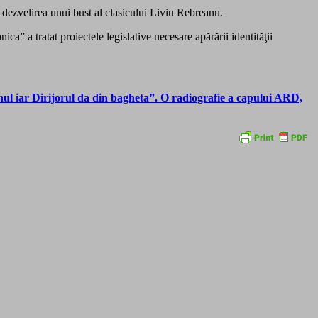
 dezvelirea unui bust al clasicului Liviu Rebreanu.
a” a tratat proiectele legislative necesare apărării identităţii
nul iar Dirijorul da din bagheta”. O radiografie a capului ARD,