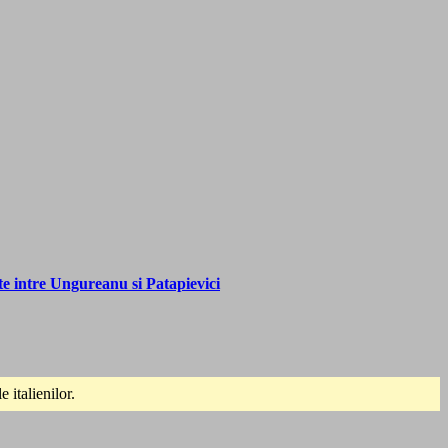
 intre Ungureanu si Patapievici
italienilor.