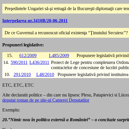
Preşedintele Ungariei să-şi retragă de la Bucureşti diplomaţii care 
Interpelarea nr.3410B/20-06-2011
De ce Guvernul a recunoscut oficial existenţa “Ţinutului Secuiesc”?
Propuneri legislative:
15.
612/2009
L485/2009
Propunere legislativă privin
14.
590/2011
L436/2011
Proiect de Lege pentru completarea Ordonanţ
contractelor de concesiune de lucrări public
10.
291/2010
L48/2010
Propunere legislativă privind instituire
ETC, ETC, ETC
Alte declaratii politice – din care nu lipsesc Plesu, Patapievici si Lii
deputat roman de pe site-ul Camerei Deputatilor
Exemplu:
20.”Nimic nou în politica externă a României” – o concluzie surpri