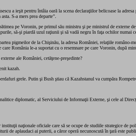
escu a ieşit pentru întâia oară la scena declaraţiilor belicoase la adres
 asta. S-a mers prea departe”.
imea pe Voronin, pe primul său ministru şi pe ministrul de externe de la
ipurile, să-şi piardă uzul raţiunii şi să vadă negru în faţa ochilor numa
 partea pigmeilor de la Chişinău, la adresa României, relaţiile româno-m
e care România le-a suportat cu o resemnare pe care Voronin, după mintea 
le externe ale României, cetăţene-preşedinte?
nit kazah.
t perdafuri grele. Putin şi Bush ştiau că Kazahstanul va cumpăra Rompetr
nalitice diplomatic, al Serviciului de Informaţii Externe, şi cele al Dire
instituţii naţionale oficiale care să se ocupe de studiile strategice de po
rii de aplaudaci ai puterii, a căror operă necunoscută în ţară este public