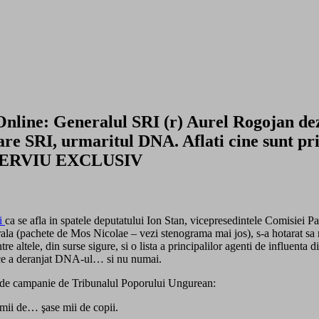
 Online: Generalul SRI (r) Aurel Rogojan de
e SRI, urmaritul DNA. Aflati cine sunt prin
 INTERVIU EXCLUSIV
ei
ca se afla in spatele deputatului Ion Stan, vicepresedintele Comisiei
rala (pachete de Mos Nicolae – vezi stenograma mai jos), s-a hotarat sa r
tre altele, din surse sigure, si o lista a principalilor agenti de influenta 
 din ce a deranjat DNA-ul… si nu numai.
l de campanie de Tribunalul Poporului Ungurean:
 mii de… şase mii de copii.