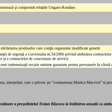
tensionează şi compromit relaţiile Ungaro-Române.
d etichetarea produselor care conţin organisme modificate genetic
ei de urgenţă a Guvernului nr.34/2006 privind atribuirea contractelor d
e şi a contractelor de concesiune de servicii
a unei indemnizaţii sociale minime garantate pentru persoanele în vârstă
ceanu, interpelari, care o privesc pe “comisareasa Monica Macovei” si prop
nzătoare a preşedintelui Traian Băsescu la întâlnirea anuală cu amba