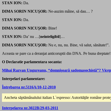
STAN ION:
Da.
DIMA SORIN NICUŞOR:
Ne-auzim mâine, să dau… ?
STAN ION:
Da.
DIMA SORIN NICUŞOR:
Bine!
STAN ION:
Da’ nu …[
neinteligibil
]…
DIMA SORIN NICUŞOR:
Nu e, nu, nu. Bine, vă salut, sănătate!”.
Aceasta se pare ca a deranjat anticoruptii din DNA. Pe buna dreptat
O Declaratie parlamentara socanta:
Mihai Razvan Ungureanu, “domnişoară sadomasochistă”? Vicepres
Interpelari parlamentare:
Întrebarea nr.5116A/10-12-2010
Ancheta săptămânalului italian L`espresso: Autorităţile române prote
Interpelarea nr.3022B/29-03-2011