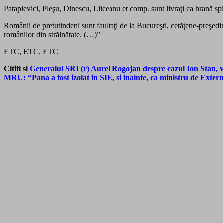
Patapievici, Pleşu, Dinescu, Liiceanu et comp. sunt livraţi ca hrană sp
Românii de pretutindeni sunt faultaţi de la Bucureşti, cetăţene-preşedin
românilor din străinătate. (…)”
ETC, ETC, ETC
Cititi si
Generalul SRI (r) Aurel Rogojan despre cazul Ion Stan, vi
MRU: “Pana a fost izolat in SIE, si inainte, ca ministru de Ext