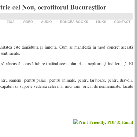
ie cel Nou, ocrotitorul Bucureştilor
ZIUA
VIDEO
AUDIO
RONCEA BOOKS
LINKS
CONTACT
umanitatea este tămăduită şi înnoită. Cum se manifestă în mod concret această
 sentimente.
 să rănească această iubire tratând aceste daruri cu nepăsare şi indiferenţă. El
ntru oameni, pentru păsări, pentru animale, pentru târâtoare, pentru diavoli.
incapabili să suporte vederea celei mai mici răni, oricât de neînsemnate, făcute