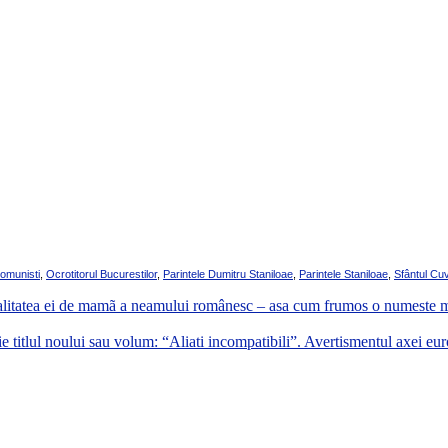
comunisti
,
Ocrotitorul Bucurestilor
,
Parintele Dumitru Staniloae
,
Parintele Staniloae
,
Sfântul Cuv
n calitatea ei de mamã a neamului românesc – asa cum frumos o numeste ma
ie titlul noului sau volum: “Aliati incompatibili”. Avertismentul axei