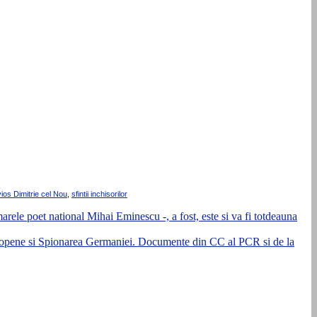
ios Dimitrie cel Nou
,
sfintii inchisorilor
rele poet national Mihai Eminescu -, a fost, este si va fi totdeauna
 europene si Spionarea Germaniei. Documente din CC al PCR si de la