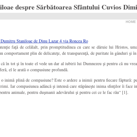
loae despre Sărbătoarea Sfântului Cuvios Dimitr
HOME
a atenţie faţă de celălalt, prin promptitudinea cu care se dăruie lui Hristos, 
 un comportament plin de delicateţe, de transparenţă, de puritate în gânduri şi în
u că în tot şi în toate el vede un dar al iubirii lui Dumnezeu şi pentru că nu vrea
uferă, el le arată o compasiune profundă.
 o inimă plină de compasiune? Este o ardere a inimii pentru fiecare făptură: pe
lacrimi. Iar compasiunea adâncă şi intensă care stăpâneşte inima sfinţilor îi face 
i pentru animale, pentru duşmanii adevărului şi pentru cei ce le fac rău“ [1].