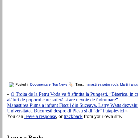
Posted in
Documentare
,
Top News
Tags:
manastirea petru voda
,
Martirii anti
«
O Troita de la Petru Voda va fi sfintita la Pungesti. “Biserica, î
alãturi de poporul care suferã si are nevoie de îndrumare”
Manastirea Putna a infrant Fiscul din Suceava. Larry Watts dezvalu
Universitatea Bucuresti despre dl Plesu si dl “dr” Patapievici
»
You can
leave a response
, or
trackback
from your own site.
Leave a Reply