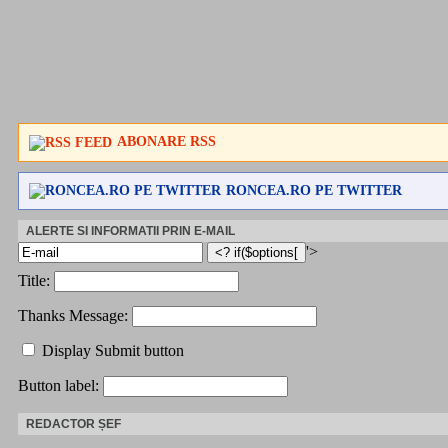
ABONARE RSS
RONCEA.RO PE TWITTER
ALERTE SI INFORMATII PRIN E-MAIL
'>
Title:
Thanks Message:
Display Submit button
Button label:
REDACTOR ȘEF