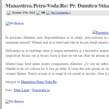
Manastirea.Petru-Voda.Ro: Pr. Dumitru Stăni
„ADEVARUL RAMANE, ORICARE AR FI SOARTA SLUJITORILOR SAI" – GH. I. B.
October 27th, 2013
VR
No Comments »
În persoana sfântului, prin disponibilitatea sa în relaţii, prin extrema s
umanitate înnoită? Sfântul lasă să se întrevadă faţă de fiecare fiinţă umană
Delicateţea sa se răsfrânge chiar şi asupra animalelor şi a lucrurilor, pentr
respectă pe fiecare om şi fiecare lucru şi dacă un om sau chiar un animal s
Sfântul Isaac Sirul spune despre compasiunea sfântului: „Ce este un suflet,
Gândul la ele ori vederea lor îi face pe sfinţi să verse din ochi şiroaie de 
vreunei făpturi. Pentru aceasta ei se roagă în tot ceasul cu lacrimi, chiar ş
Integral la
Manastirea.Petru-Voda.Ro
Foto:
Dinu Lazar
/
Fotografu.ro