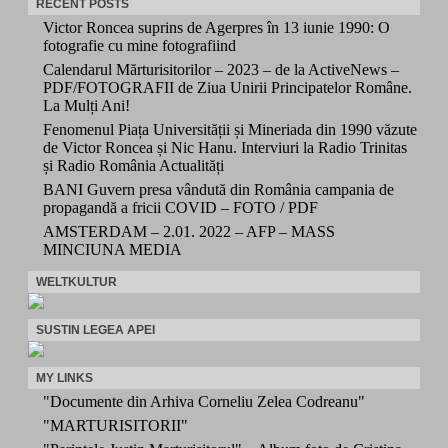
RECENT POSTS
Victor Roncea suprins de Agerpres în 13 iunie 1990: O
fotografie cu mine fotografiind
Calendarul Mărturisitorilor – 2023 – de la ActiveNews –
PDF/FOTOGRAFII de Ziua Unirii Principatelor Române.
La Mulți Ani!
Fenomenul Piața Universității și Mineriada din 1990 văzute
de Victor Roncea și Nic Hanu. Interviuri la Radio Trinitas
și Radio România Actualități
BANI Guvern presa vândută din România campania de
propagandă a fricii COVID – FOTO / PDF
AMSTERDAM – 2.01. 2022 – AFP – MASS
MINCIUNA MEDIA
WELTKULTUR
SUSTIN LEGEA APEI
MY LINKS
"Documente din Arhiva Corneliu Zelea Codreanu"
"MARTURISITORII"