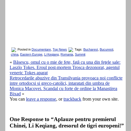
Posted in
Documentare
,
Top News
Tags:
Bucharest
,
Bucuresti
,
china
,
Eastern Europe
,
Li Keqiang
,
Romania
,
Summit
«
Băsescu, omul cu o mie de feţe, faţă cu una din feţele sale:
Laszlo Tokes. Eroul post-mortem Trosca dezonorat, agentul
veneric Tokes aparat
Retrocedarile abuzive din Transilvania provoaca noi conflicte
intre ortodocsi si greco-catolici, intaratati din umbra de
Monica Macovei. Scandal cu forte de ordine la Manastirea
Bixad
»
You can
leave a response
, or
trackback
from your own site.
One Response to “Aplauze pentru premierul
Chinei, Li Keqiang, dresorul de tigri europeni!”