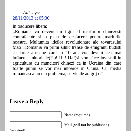
Adi
says:
28/11/2013 at 05:30
In traducere libera:
,,Romania va deveni un tigru al marfurlor chinezesti
contrafacute si o piata de desfacere pentru marfurile
noastre. Multumita ideilor revolutionare ale tovarasului
Mao , Romania va primi zilnic transe de emigranti budisti
ca tarile africane care in 10 ani vor deveni cea mai
influenta minoritate(Ha! Ha! Ha!)si vom face investitii in
agricultura cu muncitori chinezi ca in Ucraina din care
foarte putini se vor mai intoarce in China. Cu media
romaneasca nu e o problema, serviciile au grija .”
Leave a Reply
Name (required)
Mail (will not be published)
(required)