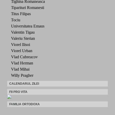
Tighina Romaneasca
Tiparituri Romanesti
Titus Filipas
Tociu
Universitatea Emaus
Valentin Tigau
Valeriu Sterian
Viorel Ilisoi
Viorel Urban
Vlad Cubreacov
Vlad Herman
Vlad Mihai
Willy Pragher
CALENDARUL ZILEI
FII PRO VITA
FAMILIA ORTODOXA