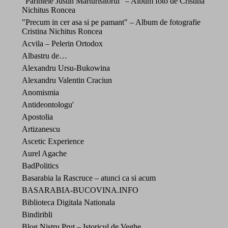
"Parintele Justin Marturisitorul" – Album foto de Cristina
Nichitus Roncea
"Precum in cer asa si pe pamant" – Album de fotografie
Cristina Nichitus Roncea
Acvila – Pelerin Ortodox
Albastru de…
Alexandru Ursu-Bukowina
Alexandru Valentin Craciun
Anomismia
Antideontologu'
Apostolia
Artizanescu
Ascetic Experience
Aurel Agache
BadPolitics
Basarabia la Rascruce – atunci ca si acum
BASARABIA-BUCOVINA.INFO
Biblioteca Digitala Nationala
Bindiribli
Blog Nistru Prut – Istoricul de Veghe