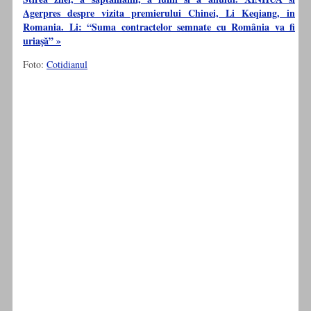
Agerpres despre vizita premierului Chinei, Li Keqiang, in
Romania. Li: “Suma contractelor semnate cu România va fi
uriaşă” »
Foto:
Cotidianul