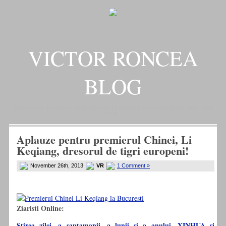
VICTOR RONCEA
BLOG
„ADEVARUL RAMANE, ORICARE AR FI SOARTA SLUJITORILOR SAI" – GH.
I. B.
Aplauze pentru premierul Chinei, Li
Keqiang, dresorul de tigri europeni!
November 26th, 2013
VR
1 Comment »
Ziaristi Online:
Stirea zilei, a saptamanii, a lunii si a anului. XINHUA si