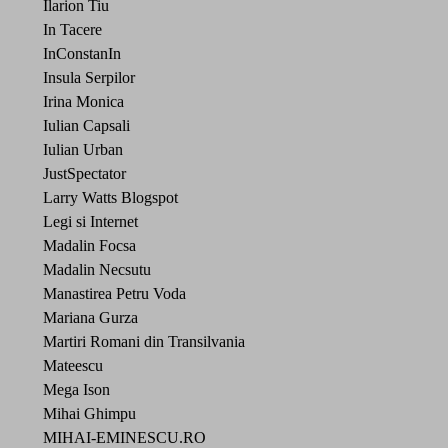
Ilarion Tiu
In Tacere
InConstanIn
Insula Serpilor
Irina Monica
Iulian Capsali
Iulian Urban
JustSpectator
Larry Watts Blogspot
Legi si Internet
Madalin Focsa
Madalin Necsutu
Manastirea Petru Voda
Mariana Gurza
Martiri Romani din Transilvania
Mateescu
Mega Ison
Mihai Ghimpu
MIHAI-EMINESCU.RO