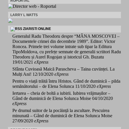
ROPORTAL
LARRY L WATTS
ZIARISTI ONLINE
Generalul Radu Theodoru despre “MÂNA MOSCOVEI –
Documentele crimei din decembrie 1989”. Editor: Victor
Roncea. Primele trei volume intrate sub tipar la Editura
TipoMoldova, cu prefețe semnate de generalii scriitori Radu
Theodoru și Aurel Rogojan și istoricul Gh. Buzatu
19/01/2021
eXpress
Sfânta Cuvioasă Maică Parascheva – Taina cuviinței. La
Mulți Ani!
12/10/2020
eXpress
Pentru o viață trăită întru Hristos. Gând de duminică – pilda
semănătorului – de Elena Solunca
11/10/2020
eXpress
Iertarea – cheia de boltă a iubirii. Iubirea vrăjmașilor –
Gând de duminică de Elena Solunca Moise
04/10/2020
eXpress
Pe drumul suitor de la pocăință la ascultare. Pescuirea
minunată – Gând de duminică de Elena Solunca Moise
27/09/2020
eXpress