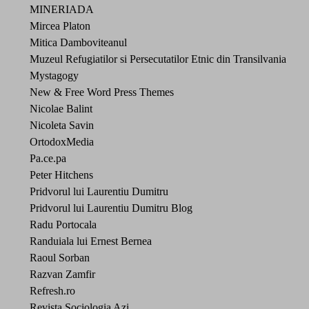
MINERIADA
Mircea Platon
Mitica Damboviteanul
Muzeul Refugiatilor si Persecutatilor Etnic din Transilvania
Mystagogy
New & Free Word Press Themes
Nicolae Balint
Nicoleta Savin
OrtodoxMedia
Pa.ce.pa
Peter Hitchens
Pridvorul lui Laurentiu Dumitru
Pridvorul lui Laurentiu Dumitru Blog
Radu Portocala
Randuiala lui Ernest Bernea
Raoul Sorban
Razvan Zamfir
Refresh.ro
Revista Sociologia Azi