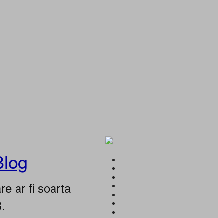
Blog
e ar fi soarta
B.