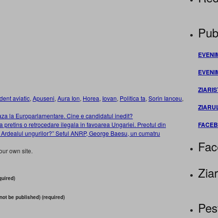
Publ
EVENI
EVENI
ZIARIS
dent aviatic
,
Apuseni
,
Aura Ion
,
Horea
,
Iovan
,
Politica ta
,
Sorin Ianceu
,
ZIARU
eaza la Europarlamentare. Cine e candidatul inedit?
FACE
pretins o retrocedare ilegala in favoarea Ungariei. Preotul din
tot Ardealul ungurilor?” Seful ANRP, George Baesu, un cumatru
Fac
our own site.
Ziar
uired)
 not be published) (required)
Pes