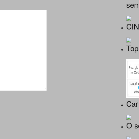
sem
CI
Top
Car
O s