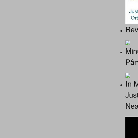
Rev
Minu
Pâr
In 
Jus
Nea