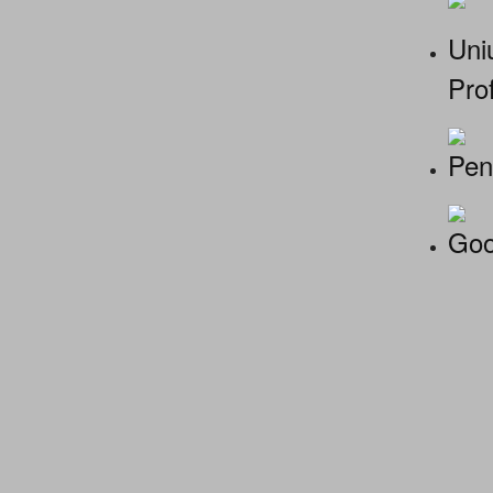
Uniu
Prof
Pen
Goo