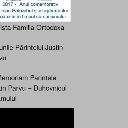
ista Familia Ortodoxa
nile Părintelui Justin
vu
Memoriam Parintele
tin Parvu – Duhovnicul
mului