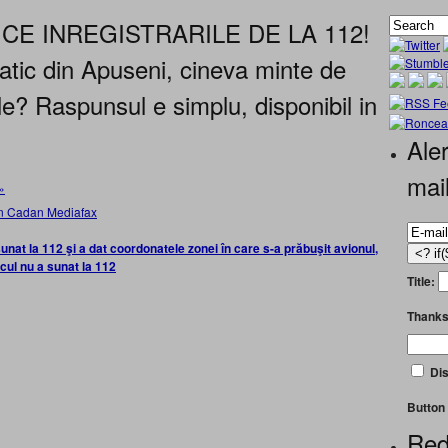
ICE INREGISTRARILE DE LA 112!
iatic din Apuseni, cineva minte de
le? Raspunsul e simplu, disponibil in
Aler
mai
»
nat la 112 şi a dat coordonatele zonei în care s-a prăbuşit avionul,
icul nu a sunat la 112
Title:
Thanks
Dis
Button 
Red