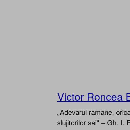
Victor Roncea 
„Adevarul ramane, oricar
slujitorilor sai" – Gh. I. 