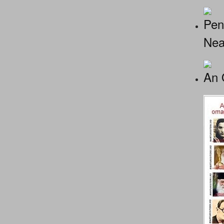
Pen
Nea
An 