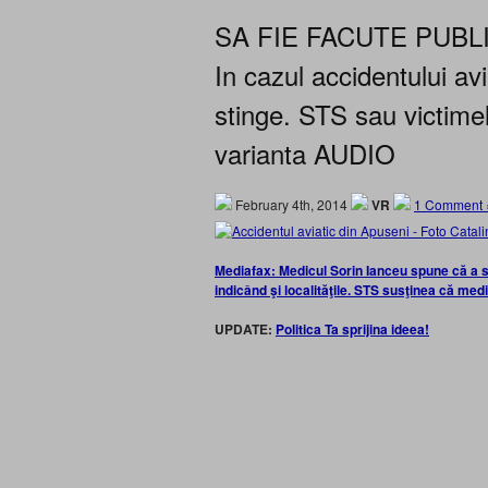
SA FIE FACUTE PUBL
In cazul accidentului av
stinge. STS sau victime
varianta AUDIO
February 4th, 2014
VR
1 Comment 
Mediafax: Medicul Sorin Ianceu spune că a su
indicând şi localităţile. STS susţinea că med
UPDATE:
Politica Ta sprijina ideea!