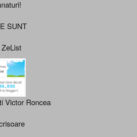
naturi!
NE SUNT
 ZeList
ti Victor Roncea
crisoare