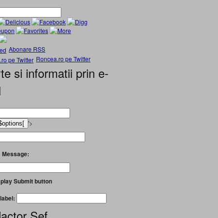
Abonare RSS
Roncea.ro pe Twitter
te si informatii prin e-
l
'>
 Message:
play Submit button
label:
actor Șef