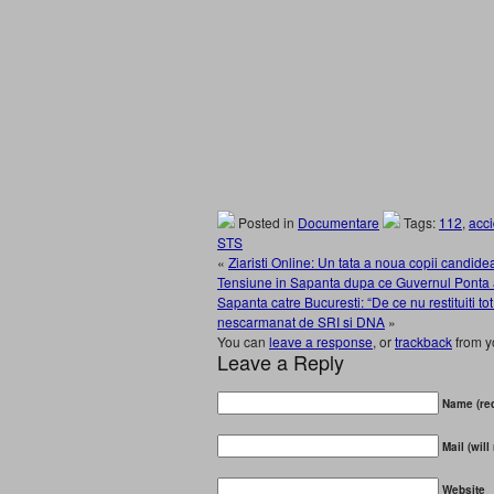
Posted in
Documentare
Tags:
112
,
acci
STS
«
Ziaristi Online: Un tata a noua copii candid
Tensiune in Sapanta dupa ce Guvernul Ponta a 
Sapanta catre Bucuresti: “De ce nu restituiti 
nescarmanat de SRI si DNA
»
You can
leave a response
, or
trackback
from y
Leave a Reply
Name (req
Mail (will
Website