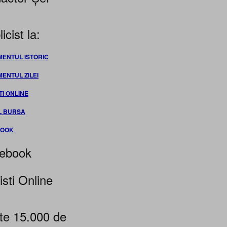
icist la:
MENTUL ISTORIC
MENTUL ZILEI
TI ONLINE
L BURSA
BOOK
ebook
isti Online
te 15.000 de