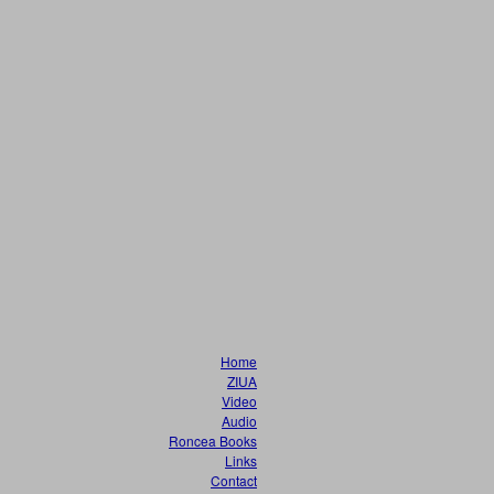
Home
ZIUA
Video
Audio
Roncea Books
Links
Contact