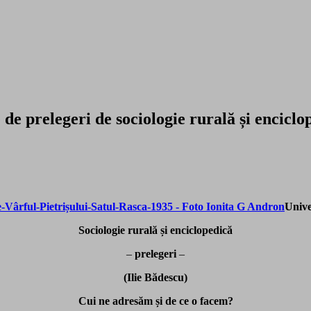
rie de prelegeri de sociologie rurală și e
Unive
Sociologie rural
ă
ș
i enciclopedic
ă
–
prelegeri
–
(Ilie B
ădescu)
Cui ne adres
ă
m
ș
i de ce o facem?