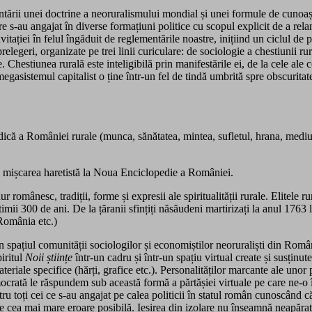
entării unei doctrine a neoruralismului mondial și unei formule de cuno
care s-au angajat în diverse formațiuni politice cu scopul explicit de a re
ției în felul îngăduit de reglementările noastre, inițiind un ciclul de pr
legeri, organizate pe trei linii curiculare: de sociologie a chestiunii rura
e. Chestiunea rurală este inteligibilă prin manifestările ei, de la cele ale 
megasistemul capitalist o ține într-un fel de tindă umbrită spre obscuritate
că a României rurale (munca, sănătatea, mintea, sufletul, hrana, mediul 
e la mișcarea haretistă la Noua Enciclopedie a României.
 românesc, tradiții, forme și expresii ale spiritualității rurale. Elitele rur
imii 300 de ani. De la țăranii sfințiți năsăudeni martirizați la anul 1763 la
 România etc.)
in spațiul comunității sociologilor și economiștilor neoruraliști din Român
iritul
Noii
ș
tiin
ț
e
într-un cadru și într-un spațiu virtual create și susținu
riale specifice (hărți, grafice etc.). Personalităților marcante ale unor 
democrată le răspundem sub această formă a părtășiei virtuale pe care ne-
entru toți cei ce s-au angajat pe calea politicii în statul român cunoscân
e pare cea mai mare eroare posibilă. Ieșirea din izolare nu înseamnă neapă