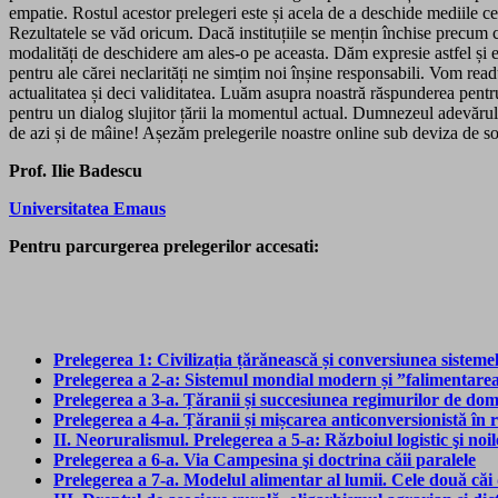
empatie. Rostul acestor prelegeri este și acela de a deschide mediile ce
Rezultatele se văd oricum. Dacă instituțiile se mențin închise precum c
modalități de deschidere am ales-o pe aceasta. Dăm expresie astfel și exi
pentru ale cărei neclarități ne simțim noi înșine responsabili. Vom read
actualitatea și deci validitatea. Luăm asupra noastră răspunderea pentru
pentru un dialog slujitor țării la momentul actual. Dumnezeul adevărului
de azi și de mâine! Așezăm prelegerile noastre online sub deviza de s
Prof. Ilie Badescu
Universitatea Emaus
Pentru parcurgerea prelegerilor accesati:
Prelegerea 1: Civilizația țărănească și conversiunea sisteme
Prelegerea a 2-a: Sistemul mondial modern și ”falimentarea
Prelegerea a 3-a. Țăranii și succesiunea regimurilor de domi
Prelegerea a 4-a. Țăranii și mișcarea anticonversionistă în r
II. Neoruralismul. Prelegerea a 5-a: Războiul logistic şi noi
Prelegerea a 6-a. Via Campesina şi doctrina căii paralele
Prelegerea a 7-a. Modelul alimentar al lumii. Cele două căi d