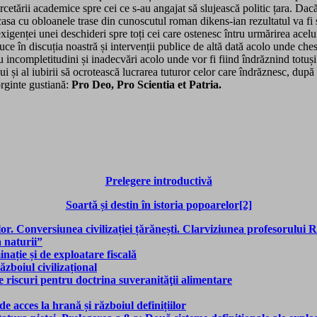
rcetării academice spre cei ce s-au angajat să slujească politic țara. Da
asa cu obloanele trase din cunoscutul roman dikens-ian rezultatul va fi 
genței unei deschideri spre toți cei care ostenesc întru urmărirea aceluia
uce în discuția noastră și intervenții publice de altă dată acolo unde ch
 incompletitudini și inadecvări acolo unde vor fi fiind îndrăznind totuși 
 și al iubirii să ocrotească lucrarea tuturor celor care îndrăznesc, după
orginte gustiană:
Pro Deo, Pro Scientia et Patria.
Prelegere introductivă
Soartă și destin în istoria popoarelor
[2]
lor. Conversiunea civilizației țărănești. Clarviziunea profesorului 
 naturii”
nație și de exploatare fiscală
ăzboiul civilizațional
le riscuri pentru doctrina suveranităţii alimentare
e acces la hrană și războiul definițiilor