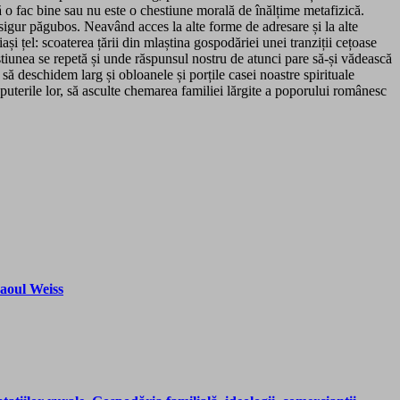
că o fac bine sau nu este o chestiune morală de înălțime metafizică.
sigur păgubos. Neavând acces la alte forme de adresare și la alte
și țel: scoaterea țării din mlaștina gospodăriei unei tranziții cețoase
estiunea se repetă și unde răspunsul nostru de atunci pare să-și vădească
să deschidem larg și obloanele și porțile casei noastre spirituale
 puterile lor, să asculte chemarea familiei lărgite a poporului românesc
Raoul Weiss