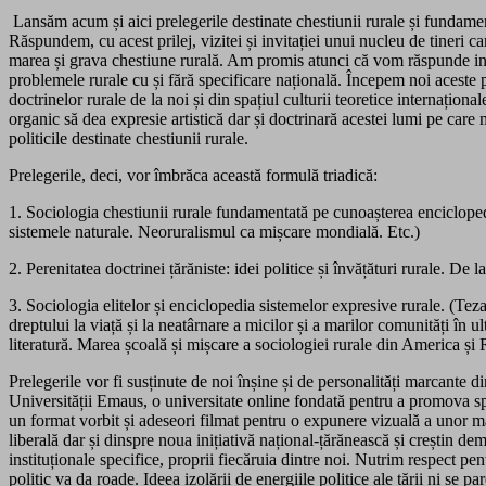
Lansăm acum și aici prelegerile destinate chestiunii rurale și fundam
Răspundem, cu acest prilej, vizitei și invitației unui nucleu de tineri 
marea și grava chestiune rurală. Am promis atunci că vom răspunde invita
problemele rurale cu și fără specificare națională. Începem noi aceste pre
doctrinelor rurale de la noi și din spațiul culturii teoretice internațional
organic să dea expresie artistică dar și doctrinară acestei lumi pe care 
politicile destinate chestiunii rurale.
Prelegerile, deci, vor îmbrăca această formulă triadică:
1. Sociologia chestiunii rurale fundamentată pe cunoașterea enciclopedi
sistemele naturale. Neoruralismul ca mișcare mondială. Etc.)
2. Perenitatea doctrinei țărăniste: idei politice și învățături rurale. D
3. Sociologia elitelor și enciclopedia sistemelor expresive rurale. (Tezaur
dreptului la viață și la neatârnare a micilor și a marilor comunități în ult
literatură. Marea școală și mișcare a sociologiei rurale din America și
Prelegerile vor fi susținute de noi înșine și de personalități marcante d
Universității Emaus, o universitate online fondată pentru a promova sp
un format vorbit și adeseori filmat pentru o expunere vizuală a unor mate
liberală dar și dinspre noua inițiativă național-țărănească și creștin 
instituționale specifice, proprii fiecăruia dintre noi. Nutrim respect p
politic va da roade. Ideea izolării de energiile politice ale țării ni s