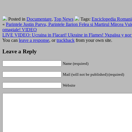
Posted in
Documentare
,
Top News
Tags:
Enciclopedia Romani
«
Parintele Justin Parvu, Parintele Ilarion Felea si Martirul Mircea Vul
omagiale! VIDEO
LIVE VIDEO: Ucraina in Flacari! Ukraine in Flames! Україна у во
You can
leave a response
, or
trackback
from your own site.
Leave a Reply
Name (required)
Mail (will not be published) (required)
Website