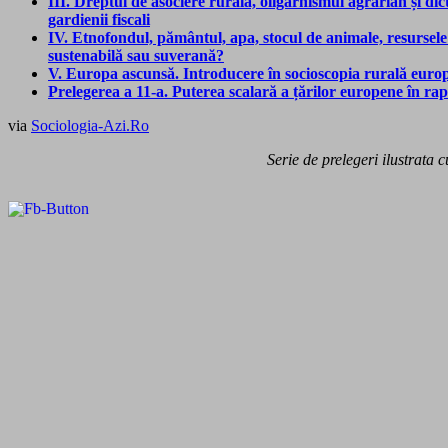
III. Dreptul de asociere rurală, oligarhismul agrarian și dict
gardienii fiscali
IV. Etnofondul, pământul, apa, stocul de animale, resursele
sustenabilă sau suverană?
V. Europa ascunsă. Introducere în socioscopia rurală europ
Prelegerea a 11-a. Puterea scalară a țărilor europene în rapo
via
Sociologia-Azi.Ro
Serie de prelegeri ilustrata c