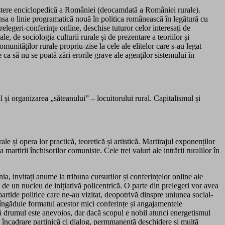
aștere enciclopedică a României (deocamdată a României rurale).
lansa o linie programatică nouă în politica românească în legătură cu
elegeri-conferințe online, deschise tuturor celor interesați de
le, de sociologia culturii rurale și de prezentare a teoriilor și
comunităților rurale propriu-zise la cele ale elitelor care s-au legat
 ca să nu se poată zări erorile grave ale agenților sistemului în
și organizarea „săteanului” – locuitorului rural. Capitalismul și
ale și opera lor practică, teoretică și artistică. Martirajul exponenților
 martirii închisorilor comuniste. Cele trei valuri ale intrării ruralilor în
ia, invitați anume la tribuna cursurilor și conferințelor online ale
te de un nucleu de inițiativă policentrică. O parte din prelegeri vor avea
partide politice care ne-au vizitat, deopotrivă dinspre uniunea social-
o îngăduie formatul acestor mici conferințe și angajamentele
d că drumul este anevoios, dar dacă scopul e nobil atunci energetismul
rat încadrare partinică ci dialog, permmanentă deschidere și multă