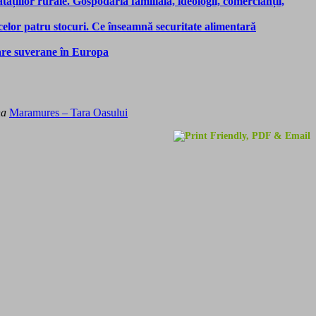
tațiilor rurale. Gospodăria familială, ideologii, comercianții,
 celor patru stocuri. Ce înseamnă securitate alimentară
tare suverane în Europa
na
Maramures – Tara Oasului