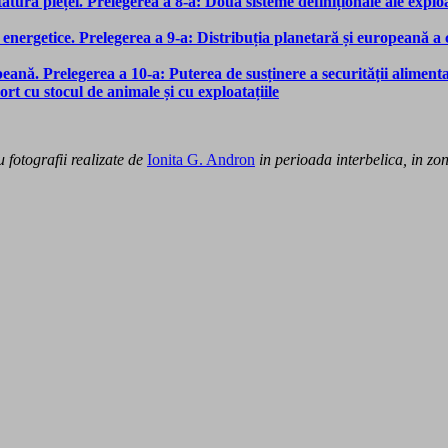
atura pieței. Prelegerea a 8-a: Două sisteme definiționale ale exploa
 energetice. Prelegerea a 9-a: Distribuția planetară și europeană a
eană. Prelegerea a 10-a: Puterea de susținere a securității alimen
rt cu stocul de animale și cu exploatațiile
u fotografii realizate de
Ionita G. Andron
in perioada interbelica, in zo