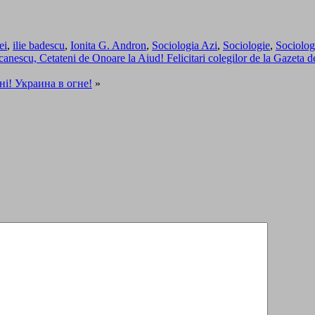
ei
,
ilie badescu
,
Ionita G. Andron
,
Sociologia Azi
,
Sociologie
,
Sociolog
canescu, Cetateni de Onoare la Aiud! Felicitari colegilor de la Gazeta de 
гні! Украина в огне!
»