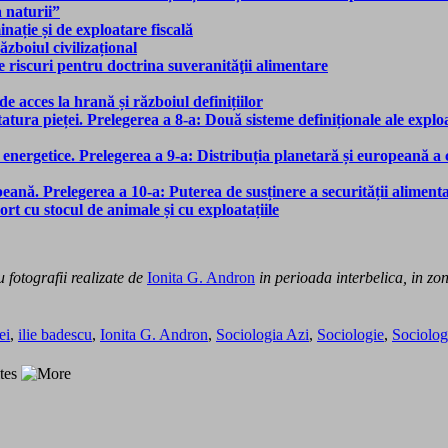
 naturii”
nație și de exploatare fiscală
ăzboiul civilizațional
le riscuri pentru doctrina suveranităţii alimentare
e acces la hrană și războiul definițiilor
atura pieței. Prelegerea a 8-a: Două sisteme definiționale ale exploa
 energetice. Prelegerea a 9-a: Distribuția planetară și europeană a
eană. Prelegerea a 10-a: Puterea de susținere a securității alimen
rt cu stocul de animale și cu exploatațiile
u fotografii realizate de
Ionita G. Andron
in perioada interbelica, in zo
ei
,
ilie badescu
,
Ionita G. Andron
,
Sociologia Azi
,
Sociologie
,
Sociolog