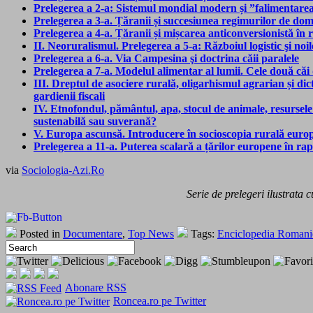
Prelegerea a 2-a: Sistemul mondial modern și ”falimentarea
Prelegerea a 3-a. Țăranii și succesiunea regimurilor de domi
Prelegerea a 4-a. Țăranii și mișcarea anticonversionistă în r
II. Neoruralismul. Prelegerea a 5-a: Războiul logistic şi noi
Prelegerea a 6-a. Via Campesina şi doctrina căii paralele
Prelegerea a 7-a. Modelul alimentar al lumii. Cele două căi d
III. Dreptul de asociere rurală, oligarhismul agrarian și dict
gardienii fiscali
IV. Etnofondul, pământul, apa, stocul de animale, resursele
sustenabilă sau suverană?
V. Europa ascunsă. Introducere în socioscopia rurală europ
Prelegerea a 11-a. Puterea scalară a țărilor europene în rapo
via
Sociologia-Azi.Ro
Serie de prelegeri ilustrata c
Posted in
Documentare
,
Top News
Tags:
Enciclopedia Romani
Abonare RSS
Roncea.ro pe Twitter