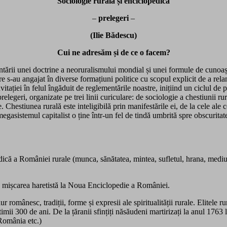
Sociologie rural
ă
ș
i enciclopedic
ă
–
prelegeri
–
(Ilie B
ădescu)
Cui ne adres
ă
m
ș
i de ce o facem?
entării unei doctrine a neoruralismului mondial și unei formule de cuno
care s-au angajat în diverse formațiuni politice cu scopul explicit de a re
ției în felul îngăduit de reglementările noastre, inițiind un ciclul de pr
legeri, organizate pe trei linii curiculare: de sociologie a chestiunii rura
e. Chestiunea rurală este inteligibilă prin manifestările ei, de la cele ale 
megasistemul capitalist o ține într-un fel de tindă umbrită spre obscuritate
că a României rurale (munca, sănătatea, mintea, sufletul, hrana, mediul 
e la mișcarea haretistă la Noua Enciclopedie a României.
 românesc, tradiții, forme și expresii ale spiritualității rurale. Elitele rur
imii 300 de ani. De la țăranii sfințiți năsăudeni martirizați la anul 1763 la
 România etc.)