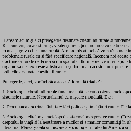
Lansăm acum și aici prelegerile destinate chestiunii rurale și fundam
Răspundem, cu acest prilej, vizitei și invitației unui nucleu de tineri 
marea și grava chestiune rurală. Am promis atunci că vom răspunde invita
problemele rurale cu și fără specificare națională. Începem noi aceste pre
doctrinelor rurale de la noi și din spațiul culturii teoretice internațional
organic să dea expresie artistică dar și doctrinară acestei lumi pe care 
politicile destinate chestiunii rurale.
Prelegerile, deci, vor îmbrăca această formulă triadică:
1. Sociologia chestiunii rurale fundamentată pe cunoașterea enciclopedi
sistemele naturale. Neoruralismul ca mișcare mondială. Etc.)
2. Perenitatea doctrinei țărăniste: idei politice și învățături rurale. D
3. Sociologia elitelor și enciclopedia sistemelor expresive rurale. (Tezaur
dreptului la viață și la neatârnare a micilor și a marilor comunități în ult
literatură. Marea școală și mișcare a sociologiei rurale din America și