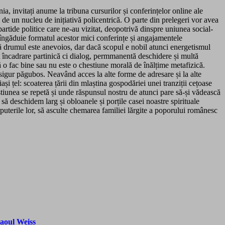
ia, invitați anume la tribuna cursurilor și conferințelor online ale
te de un nucleu de inițiativă policentrică. O parte din prelegeri vor avea
partide politice care ne-au vizitat, deopotrivă dinspre uniunea social-
o îngăduie formatul acestor mici conferințe și angajamentele
d că drumul este anevoios, dar dacă scopul e nobil atunci energetismul
rat încadrare partinică ci dialog, permmanentă deschidere și multă
că o fac bine sau nu este o chestiune morală de înălțime metafizică.
sigur păgubos. Neavând acces la alte forme de adresare și la alte
și țel: scoaterea țării din mlaștina gospodăriei unei tranziții cețoase
estiunea se repetă și unde răspunsul nostru de atunci pare să-și vădească
să deschidem larg și obloanele și porțile casei noastre spirituale
 puterile lor, să asculte chemarea familiei lărgite a poporului românesc
Raoul Weiss