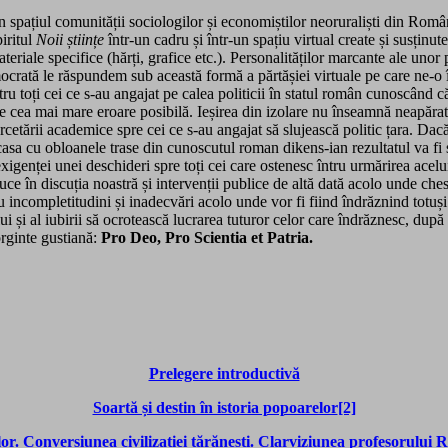
in spațiul comunității sociologilor și economiștilor neoruraliști din Român
iritul
Noii
ș
tiin
ț
e
într-un cadru și într-un spațiu virtual create și susținu
riale specifice (hărți, grafice etc.). Personalităților marcante ale unor 
democrată le răspundem sub această formă a părtășiei virtuale pe care ne-
entru toți cei ce s-au angajat pe calea politicii în statul român cunoscân
e pare cea mai mare eroare posibilă. Ieșirea din izolare nu înseamnă neapă
rcetării academice spre cei ce s-au angajat să slujească politic țara. Da
asa cu obloanele trase din cunoscutul roman dikens-ian rezultatul va fi 
genței unei deschideri spre toți cei care ostenesc întru urmărirea aceluia
uce în discuția noastră și intervenții publice de altă dată acolo unde ch
 incompletitudini și inadecvări acolo unde vor fi fiind îndrăznind totuși 
 și al iubirii să ocrotească lucrarea tuturor celor care îndrăznesc, după
orginte gustiană:
Pro Deo, Pro Scientia et Patria.
Prelegere introductivă
Soartă și destin în istoria popoarelor
[2]
lor. Conversiunea civilizației țărănești. Clarviziunea profesorului 