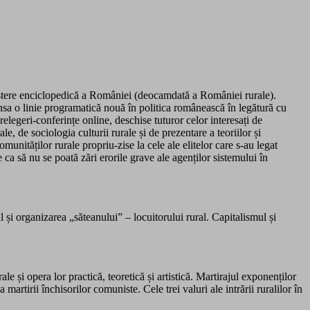
aștere enciclopedică a României (deocamdată a României rurale).
lansa o linie programatică nouă în politica românească în legătură cu
elegeri-conferințe online, deschise tuturor celor interesați de
le, de sociologia culturii rurale și de prezentare a teoriilor și
comunităților rurale propriu-zise la cele ale elitelor care s-au legat
 ca să nu se poată zări erorile grave ale agenților sistemului în
și organizarea „săteanului” – locuitorului rural. Capitalismul și
ale și opera lor practică, teoretică și artistică. Martirajul exponenților
 martirii închisorilor comuniste. Cele trei valuri ale intrării ruralilor în