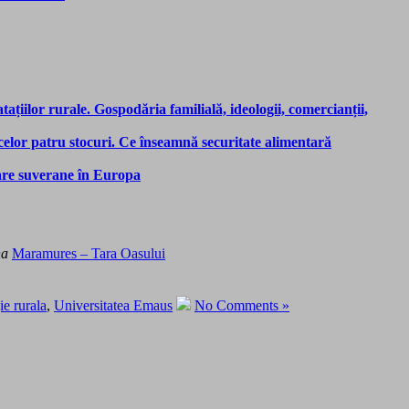
tațiilor rurale. Gospodăria familială, ideologii, comercianții,
 celor patru stocuri. Ce înseamnă securitate alimentară
tare suverane în Europa
na
Maramures – Tara Oasului
ie rurala
,
Universitatea Emaus
No Comments »