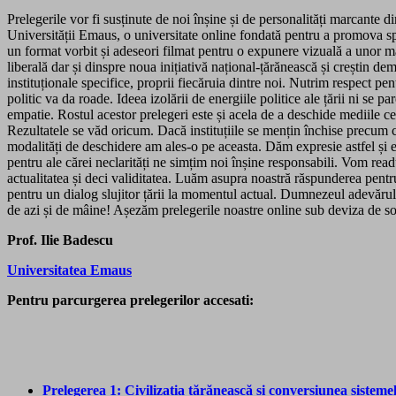
Prelegerile vor fi susținute de noi înșine și de personalități marcante d
Universității Emaus, o universitate online fondată pentru a promova sp
un format vorbit și adeseori filmat pentru o expunere vizuală a unor mate
liberală dar și dinspre noua inițiativă național-țărănească și creștin 
instituționale specifice, proprii fiecăruia dintre noi. Nutrim respect p
politic va da roade. Ideea izolării de energiile politice ale țării ni s
empatie. Rostul acestor prelegeri este și acela de a deschide mediile ce
Rezultatele se văd oricum. Dacă instituțiile se mențin închise precum c
modalități de deschidere am ales-o pe aceasta. Dăm expresie astfel și exi
pentru ale cărei neclarități ne simțim noi înșine responsabili. Vom read
actualitatea și deci validitatea. Luăm asupra noastră răspunderea pentru
pentru un dialog slujitor țării la momentul actual. Dumnezeul adevărului
de azi și de mâine! Așezăm prelegerile noastre online sub deviza de s
Prof. Ilie Badescu
Universitatea Emaus
Pentru parcurgerea prelegerilor accesati:
Prelegerea 1: Civilizația țărănească și conversiunea sisteme