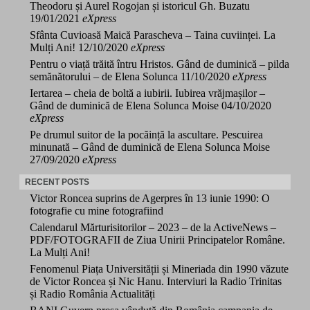
Theodoru și Aurel Rogojan și istoricul Gh. Buzatu
19/01/2021
eXpress
Sfânta Cuvioasă Maică Parascheva – Taina cuviinței. La
Mulți Ani!
12/10/2020
eXpress
Pentru o viață trăită întru Hristos. Gând de duminică – pilda
semănătorului – de Elena Solunca
11/10/2020
eXpress
Iertarea – cheia de boltă a iubirii. Iubirea vrăjmașilor –
Gând de duminică de Elena Solunca Moise
04/10/2020
eXpress
Pe drumul suitor de la pocăință la ascultare. Pescuirea
minunată – Gând de duminică de Elena Solunca Moise
27/09/2020
eXpress
RECENT POSTS
Victor Roncea suprins de Agerpres în 13 iunie 1990: O
fotografie cu mine fotografiind
Calendarul Mărturisitorilor – 2023 – de la ActiveNews –
PDF/FOTOGRAFII de Ziua Unirii Principatelor Române.
La Mulți Ani!
Fenomenul Piața Universității și Mineriada din 1990 văzute
de Victor Roncea și Nic Hanu. Interviuri la Radio Trinitas
și Radio România Actualități