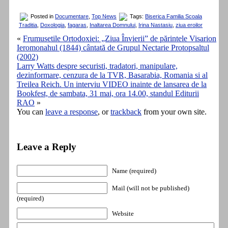
Posted in
Documentare
,
Top News
Tags:
Biserica Familia Scoala
Traditia
,
Doxologia
,
fagaras
,
Inaltarea Domnului
,
Irina Nastasiu
,
ziua eroilor
«
Frumusetile Ortodoxiei: „Ziua Învierii” de părintele Visarion
Ieromonahul (1844) cântată de Grupul Nectarie Protopsaltul
(2002)
Larry Watts despre securisti, tradatori, manipulare,
dezinformare, cenzura de la TVR, Basarabia, Romania si al
Treilea Reich. Un interviu VIDEO inainte de lansarea de la
Bookfest, de sambata, 31 mai, ora 14.00, standul Editurii
RAO
»
You can
leave a response
, or
trackback
from your own site.
Leave a Reply
Name (required)
Mail (will not be published)
(required)
Website