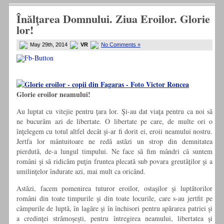
Înălţarea Domnului. Ziua Eroilor. Glorie
lor!
May 29th, 2014
VR
No Comments »
Glorie eroilor neamului!
Au luptat cu vitejie pentru ţara lor. Şi-au dat viaţa pentru ca noi să
ne bucurăm azi de libertate. O libertate pe care, de multe ori o
înţelegem cu totul altfel decât şi-ar fi dorit ei, eroii neamului nostru.
Jertfa lor mântuitoare ne redă astăzi un strop din demnitatea
pierdută, de-a lungul timpului. Ne face să fim mândri că suntem
români şi să ridicăm puţin fruntea plecată sub povara greutăţilor şi a
umilinţelor îndurate azi, mai mult ca oricând.
Astăzi, facem pomenirea tuturor eroilor, ostaşilor şi luptătorilor
români din toate timpurile şi din toate locurile, care s-au jertfit pe
câmpurile de luptă, în lagăre şi în închisori pentru apărarea patriei şi
a credinţei strămoşeşti, pentru întregirea neamului, libertatea şi