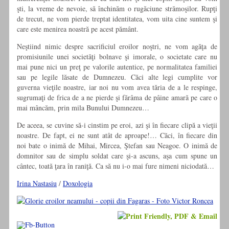
şti, la vreme de nevoie, să închinăm o rugăciune strămoşilor. Rupţi
de trecut, ne vom pierde treptat identitatea, vom uita cine suntem şi
care este menirea noastră pe acest pământ.
Neştiind nimic despre sacrificiul eroilor noştri, ne vom agăţa de
promisiunile unei societăţi bolnave şi imorale, o societate care nu
mai pune nici un preţ pe valorile autentice, pe normalitatea familiei
sau pe legile lăsate de Dumnezeu. Căci alte legi cumplite vor
guverna vieţile noastre, iar noi nu vom avea tăria de a le respinge,
sugrumaţi de frica de a ne pierde şi fărâma de pâine amară pe care o
mai mâncăm, prin mila Bunului Dumnezeu…
De aceea, se cuvine să-i cinstim pe eroi, azi şi în fiecare clipă a vieţii
noastre. De fapt, ei ne sunt atât de aproape!… Căci, în fiecare din
noi bate o inimă de Mihai, Mircea, Ştefan sau Neagoe. O inimă de
domnitor sau de simplu soldat care şi-a ascuns, aşa cum spune un
cântec, toată ţara în raniţă. Ca să nu i-o mai fure nimeni niciodată…
Irina Nastasiu
/
Doxologia