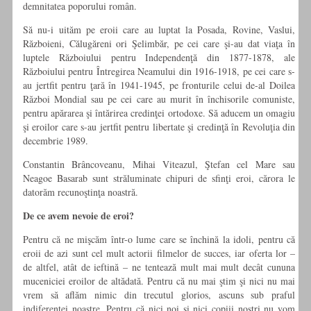
demnitatea poporului român.
Să nu-i uităm pe eroii care au luptat la Posada, Rovine, Vaslui,
Războieni, Călugăreni ori Şelimbăr, pe cei care şi-au dat viaţa în
luptele Războiului pentru Independenţă din 1877-1878, ale
Războiului pentru Întregirea Neamului din 1916-1918, pe cei care s-
au jertfit pentru ţară în 1941-1945, pe fronturile celui de-al Doilea
Război Mondial sau pe cei care au murit în închisorile comuniste,
pentru apărarea şi întărirea credinţei ortodoxe. Să aducem un omagiu
şi eroilor care s-au jertfit pentru libertate şi credinţă în Revoluţia din
decembrie 1989.
Constantin Brâncoveanu, Mihai Viteazul, Ştefan cel Mare sau
Neagoe Basarab sunt străluminate chipuri de sfinţi eroi, cărora le
datorăm recunoştinţa noastră.
De ce avem nevoie de eroi?
Pentru că ne mişcăm într-o lume care se închină la idoli, pentru că
eroii de azi sunt cel mult actorii filmelor de succes, iar oferta lor –
de altfel, atât de ieftină – ne tentează mult mai mult decât cununa
muceniciei eroilor de altădată. Pentru că nu mai ştim şi nici nu mai
vrem să aflăm nimic din trecutul glorios, ascuns sub praful
indiferenţei noastre. Pentru că nici noi şi nici copiii noştri nu vom