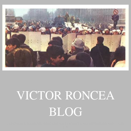
VICTOR RONCEA
BLOG
„ADEVARUL RAMANE, ORICARE AR FI SOARTA SLUJITORILOR SAI" – GH.
I. B.