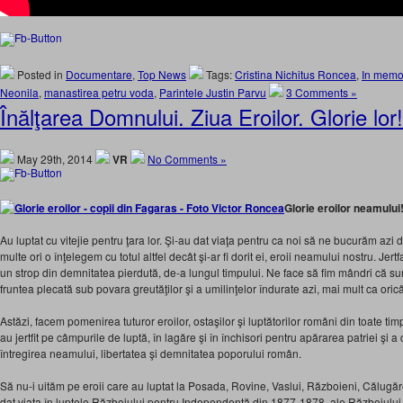
Posted in
Documentare
,
Top News
Tags:
Cristina Nichitus Roncea
,
In memo
Neonila
,
manastirea petru voda
,
Parintele Justin Parvu
3 Comments »
Înălţarea Domnului. Ziua Eroilor. Glorie lor!
May 29th, 2014
VR
No Comments »
Glorie eroilor neamului
Au luptat cu vitejie pentru ţara lor. Şi-au dat viaţa pentru ca noi să ne bucurăm azi d
multe ori o înţelegem cu totul altfel decât şi-ar fi dorit ei, eroii neamului nostru. Jer
un strop din demnitatea pierdută, de-a lungul timpului. Ne face să fim mândri că su
fruntea plecată sub povara greutăţilor şi a umilinţelor îndurate azi, mai mult ca oric
Astăzi, facem pomenirea tuturor eroilor, ostaşilor şi luptătorilor români din toate timpu
au jertfit pe câmpurile de luptă, în lagăre şi în închisori pentru apărarea patriei şi a
întregirea neamului, libertatea şi demnitatea poporului român.
Să nu-i uităm pe eroii care au luptat la Posada, Rovine, Vaslui, Războieni, Călugăre
dat viaţa în luptele Războiului pentru Independenţă din 1877-1878, ale Războiului