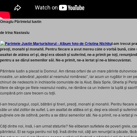
Omagiu Părintelui Iustin
de Irina Nastasiu
I-am trecut prag
preoţi, monahi şi monahii. Pentru fiecare a avut mereu câte o vorbă bună, câte u
asaltat de atâtea ori şi, deşi era obosit şi suferind, ne-a primit pe toţi, renunţân
pentru a se dărui semenilor săi. Ne-a primit, ne-a iertat şi ne-a binecuvântat.
Părintele Iustin a plecat la Domnul. Am rămas orfani de un mare părinte duhovnice
noastre, un adevărat „apostol al neamului românesc”, iar acum un rugător în cer pen
chinuri de nedescris în închisorile comuniste de la Aiud, Baia Sprie, Gherla şi Peripr
litere de sânge pe filele neamului nostru, ne rămâne ca un îndemn la luptă şi sacri
cumpănă prin care trecem cu toţii.
I-am trecut pragul, copii, bătrâni şi tineri, preoţi, monahi şi monahii. Pentru fiecar
câte un sfat ziditor de suflet. L-am asaltat de atâtea ori şi, deşi era obosit şi suferind
puţinele ore de odihnă, pentru a se dărui semenilor săi. Ne-a primit, ne-a iertat şi 
Câţi dintre noi, însă, i-am urmat sfaturile? Ne eliberam sufletele de poveri grele, 
părintelui. El se ruga pentru noi toţi. Însă dintre noi, câţi am renunţat la păcate, făc
Am adus cu noi şi am lăsat pe seama rugăciunii fierbinţi a părintelui mii de boli trupe