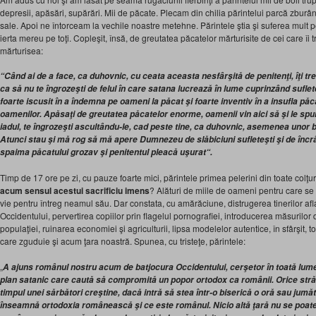
depresii, apăsări, supărări. Mii de păcate. Plecam din chilia părintelui parcă zburând
sale. Apoi ne întorceam la vechile noastre metehne. Părintele ştia şi suferea mult p
ierta mereu pe toţi. Copleşit, însă, de greutatea păcatelor mărturisite de cei care îi 
mărturisea:
“Când ai de a face, ca duhovnic, cu ceata aceasta nesfârşită de penitenţi, îţi tr
ca să nu te îngrozeşti de felul în care satana lucrează în lume cuprinzând suflet
foarte iscusit în a îndemna pe oameni la păcat şi foarte inventiv în a insufla păca
oamenilor. Apăsaţi de greutatea păcatelor enorme, oamenii vin aici să şi le spu
iadul, te îngrozeşti ascultându-le, cad peste tine, ca duhovnic, asemenea unor bo
Atunci stau şi mă rog să mă apere Dumnezeu de slăbiciuni sufleteşti şi de încrâ
spaima păcatului grozav şi penitentul pleacă uşurat“.
Timp de 17 ore pe zi, cu pauze foarte mici, părintele primea pelerini din toate colţuri
acum sensul acestui sacrificiu imens
? Alături de miile de oameni pentru care se 
vie pentru întreg neamul său. Dar constata, cu amărăciune, distrugerea tinerilor afla
Occidentului, pervertirea copiilor prin flagelul pornografiei, introducerea măsurilor 
populaţiei, ruinarea economiei şi agriculturii, lipsa modelelor autentice, în sfârşit, to
care zguduie şi acum ţara noastră. Spunea, cu tristeţe, părintele:
„
A ajuns românul nostru acum de batjocura Occidentului, cerşetor în toată lum
plan satanic care caută să compromită un popor ortodox ca românii. Orice străin
timpul unei sărbători creştine, dacă intră să stea într-o biserică o oră sau jum
înseamnă ortodoxia românească şi ce este românul. Nicio altă ţară nu se poat