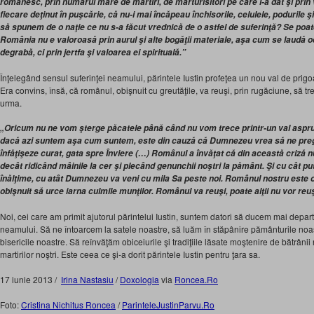
românesc, prin numărul mare de martiri, de mărturisitori pe care l-a dat şi prin
fiecare deţinut în puşcărie, că nu-i mai încăpeau închisorile, celulele, podurile ş
să spunem de o naţie ce nu s-a făcut vrednică de o astfel de suferinţă? Se po
România nu e valoroasă prin aurul şi alte bogăţii materiale, aşa cum se laudă oc
degrabă, ci prin jertfa şi valoarea ei spirituală.”
Înţelegând sensul suferinţei neamului, părintele Iustin profeţea un nou val de prig
Era convins, însă, că românul, obişnuit cu greutăţile, va reuşi, prin rugăciune, să t
urma.
„Oricum nu ne vom şterge păcatele până când nu vom trece printr-un val aspru 
dacă azi suntem aşa cum suntem, este din cauză că Dumnezeu vrea să ne pre
înfăţişeze curat, gata spre Înviere (…) Românul a învăţat că din această criză
decât ridicând mâinile la cer şi plecând genunchii noştri la pământ. Şi cu cât pu
înălţime, cu atât Dumnezeu va veni cu mila Sa peste noi. Românul nostru este o
obişnuit să urce iarna culmile munţilor. Românul va reuşi, poate alţii nu vor re
Noi, cei care am primit ajutorul părintelui Iustin, suntem datori să ducem mai depar
neamului. Să ne întoarcem la satele noastre, să luăm în stăpânire pământurile no
bisericile noastre. Să reînvăţăm obiceiurile şi tradiţiile lăsate moştenire de bătrâni
martirilor noştri. Este ceea ce şi-a dorit părintele Iustin pentru ţara sa.
17 iunie 2013 /
Irina Nastasiu
/
Doxologia
via
Roncea.Ro
Foto:
Cristina Nichitus Roncea
/
ParinteleJustinParvu.Ro