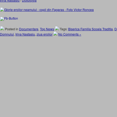
Irina Nastasiu
/
Doxologia
Posted in
Documentare
,
Top News
Tags:
Biserica Familia Scoala Traditia
,
D
Domnului
,
Irina Nastasiu
,
ziua eroilor
No Comments »