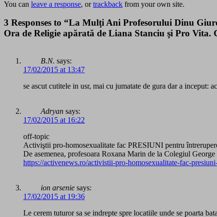
You can
leave a response
, or
trackback
from your own site.
3 Responses to “La Mulţi Ani Profesorului Dinu Giures
Ora de Religie apărată de Liana Stanciu şi Pro Vita. 
B.N.
says:
17/02/2015 at 13:47
se ascut cutitele in usr, mai cu jumatate de gura dar a inceput: 
Adryan
says:
17/02/2015 at 16:22
off-topic
Activiştii pro-homosexualitate fac PRESIUNI pentru întreruper
De asemenea, profesoara Roxana Marin de la Colegiul George C
https://activenews.ro/activistii-pro-homosexualitate-fac-presiun
ion arsenie
says:
17/02/2015 at 19:36
Le cerem tuturor sa se indrepte spre locatiile unde se poarta batal