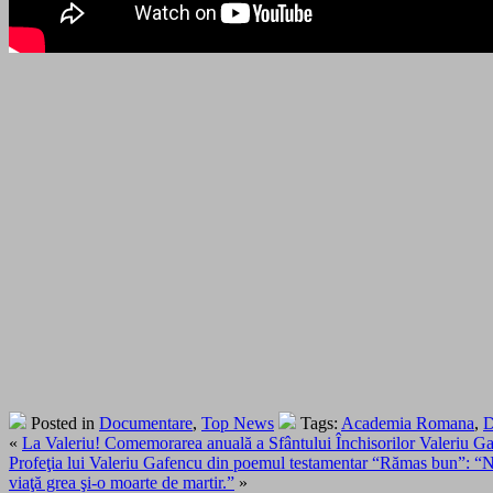
Posted in
Documentare
,
Top News
Tags:
Academia Romana
,
D
«
La Valeriu! Comemorarea anuală a Sfântului Închisorilor Valeriu Gafe
Profeţia lui Valeriu Gafencu din poemul testamentar “Rămas bun”: “Nu p
viaţă grea şi-o moarte de martir.”
»