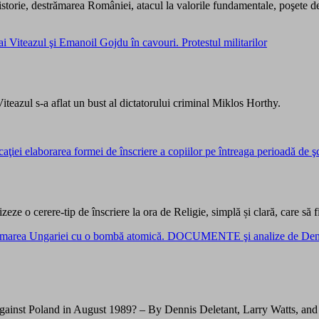
torie, destrămarea României, atacul la valorile fundamentale, poşete de 
hai Viteazul şi Emanoil Gojdu în cavouri. Protestul militarilor
Viteazul s-a aflat un bust al dictatorului criminal Miklos Horthy.
aţiei elaborarea formei de înscriere a copiilor pe întreaga perioadă de ş
ze o cerere-tip de înscriere la ora de Religie, simplă și clară, care să fi
 calmarea Ungariei cu o bombă atomică. DOCUMENTE şi analize de De
 Against Poland in August 1989? – By Dennis Deletant, Larry Watts, 