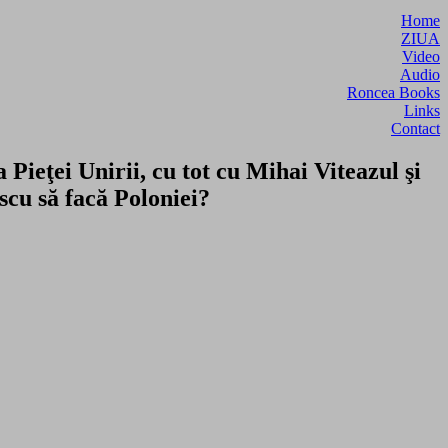
Home
ZIUA
Video
Audio
Roncea Books
Links
Contact
ieţei Unirii, cu tot cu Mihai Viteazul şi
scu să facă Poloniei?