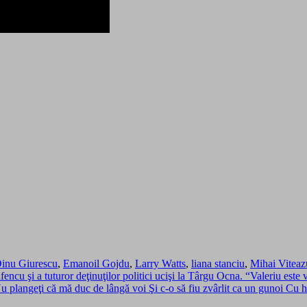
inu Giurescu
,
Emanoil Gojdu
,
Larry Watts
,
liana stanciu
,
Mihai Viteaz
ncu şi a tuturor deţinuţilor politici ucişi la Târgu Ocna. “Valeriu est
langeţi că mă duc de lângă voi Şi c-o să fiu zvârlit ca un gunoi Cu hoţi