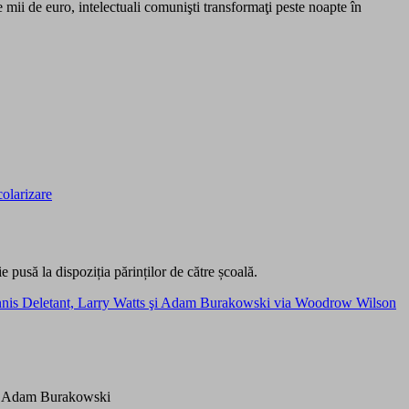
mii de euro, intelectuali comunişti transformaţi peste noapte în
colarizare
e pusă la dispoziția părinților de către școală.
nnis Deletant, Larry Watts şi Adam Burakowski via Woodrow Wilson
and Adam Burakowski