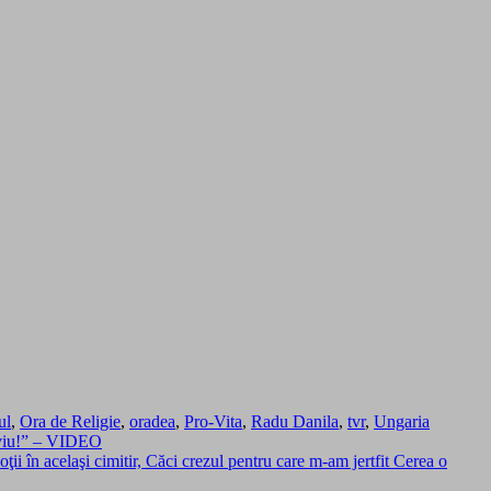
ul
,
Ora de Religie
,
oradea
,
Pro-Vita
,
Radu Danila
,
tvr
,
Ungaria
e viu!” – VIDEO
i în acelaşi cimitir, Căci crezul pentru care m-am jertfit Cerea o