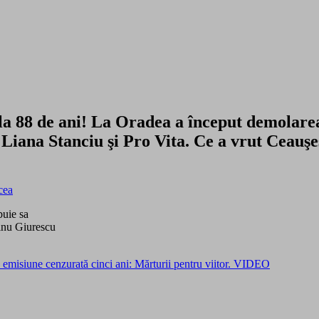
a 88 de ani! La Oradea a început demolarea P
iana Stanciu şi Pro Vita. Ce a vrut Ceauşe
buie sa
Dinu Giurescu
emisiune cenzurată cinci ani: Mărturii pentru viitor. VIDEO