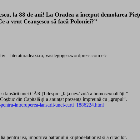
cu, la 88 de ani! La Oradea a început demolarea Pieţei
Ce a vrut Ceauşescu să facă Poloniei?”
activ – literaturadeazi.ro, vasilegogea.wordpress.com etc
ea lansării unei CĂRŢI despre „faţa nevăzută a homosexualităţii”.
oşbuc din Capitală şi-a anunţat prezenţa împreună cu „grupul”.
i-pentru-intreruperea-lansarii-unei-carti_1886224.html
ia pentru usr, impotriva batranului kriptodelationist si a ciracilor.