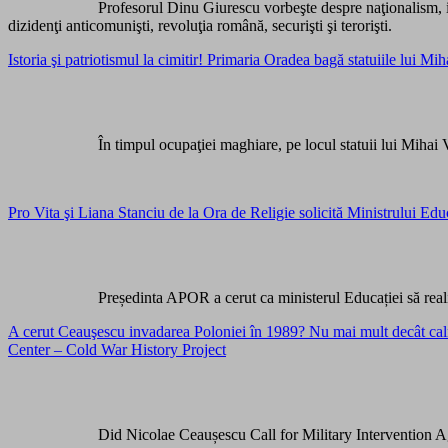
Profesorul Dinu Giurescu vorbeşte despre naţionalism, is
dizidenţi anticomunişti, revoluţia română, securişti şi terorişti.
Istoria şi patriotismul la cimitir! Primaria Oradea bagă statuiile lui Mi
În timpul ocupaţiei maghiare, pe locul statuii lui Mihai 
Pro Vita şi Liana Stanciu de la Ora de Religie solicită Ministrului Educ
Președinta APOR a cerut ca ministerul Educației să realize
A cerut Ceauşescu invadarea Poloniei în 1989? Nu mai mult decât
Center – Cold War History Project
Did Nicolae Ceaușescu Call for Military Intervention