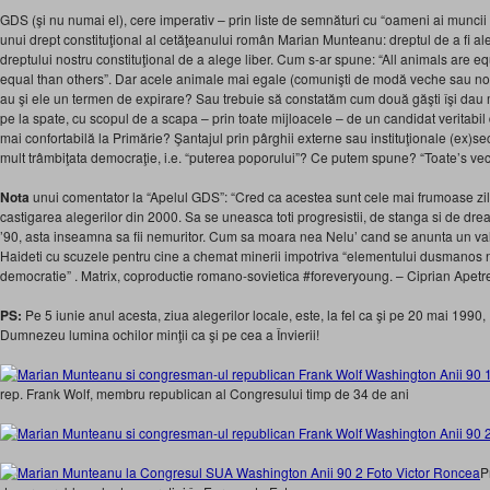
GDS (şi nu numai el), cere imperativ – prin liste de semnături cu “oameni ai muncii 
unui drept constituţional al cetăţeanului român Marian Munteanu: dreptul de a fi ales
dreptului nostru constituţional de a alege liber. Cum s-ar spune: “All animals are 
equal than others”. Dar acele animale mai egale (comunişti de modă veche sau nouă
au şi ele un termen de expirare? Sau trebuie să constatăm cum două găşti îşi dau 
pe la spate, cu scopul de a scapa – prin toate mijloacele – de un candidat veritabil 
mai confortabilă la Primărie? Şantajul prin pârghii externe sau instituţionale (ex)se
mult trâmbiţata democraţie, i.e. “puterea poporului”? Ce putem spune? “Toate’s ve
Nota
unui comentator la “Apelul GDS”: “Cred ca acestea sunt cele mai frumoase zile 
castigarea alegerilor din 2000. Sa se uneasca toti progresistii, de stanga si de dreapt
’90, asta inseamna sa fii nemuritor. Cum sa moara nea Nelu’ cand se anunta un val 
Haideti cu scuzele pentru cine a chemat minerii impotriva “elementului dusmanos n
democratie” . Matrix, coproductie romano-sovietica ‪#‎foreveryoung. – Ciprian Apetrei
PS:
Pe 5 iunie anul acesta, ziua alegerilor locale, este, la fel ca şi pe 20 mai 199
Dumnezeu lumina ochilor minţii ca şi pe cea a Învierii!
rep. Frank Wolf, membru republican al Congresului timp de 34 de ani
P