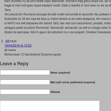
bani murdari nu se pot creste copii adevarati. Romanii trag greul dupa voi, iar c
trage si mai mult greu dupa bastarzi vostri. Este o reactie in lant care nu se va s
Tara.
Am plecat din Romania alungat de tatii vostri comunisti si securisti. Nu puteam 
ticalosiile lor. M-am rupt de tara cu mare durere si am ales diaspora. Am crezu
si NATO voi veti disparea din istoria Tarii, dar vad cum securismul, prostia, hoti
pelagra peste locuitorii Romaniei. Semanati, semanati, ca veti si culege rodul int
destul de aproape. Nici in gauri de sobolani nu o sa scapati. Credea Ceausesc
VR
says:
19/04/2016 at 15:33
@ ioana
MUltumesc! 🙂 Sarutmana! Doamne ajuta!
Leave a Reply
Name (required)
Mail (will not be published) (required)
Website