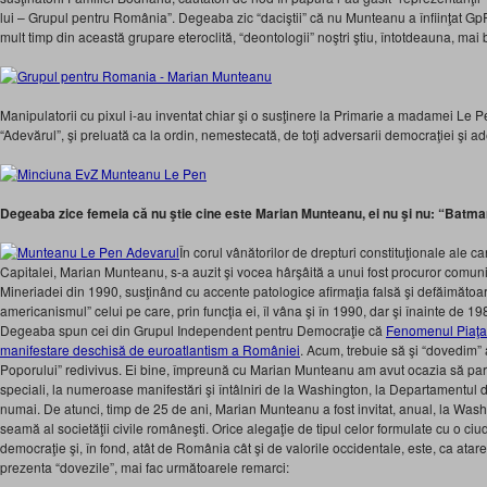
lui – Grupul pentru România”. Degeaba zic “daciştii” că nu Munteanu a înfiinţat GpR
mult timp din această grupare eteroclită, “deontologii” noştri ştiu, întotdeauna, mai 
Manipulatorii cu pixul i-au inventat chiar şi o susţinere la Primarie a madamei Le Pen
“Adevărul”, şi preluată ca la ordin, nemestecată, de toţi adversarii democraţiei şi ade
Degeaba zice femeia că nu ştie cine este Marian Munteanu, ei nu şi nu: “Batm
În corul vânătorilor de drepturi constituţionale ale c
Capitalei, Marian Munteanu, s-a auzit şi vocea hârşâită a unui fost procuror comunis
Mineriadei din 1990, susţinând cu accente patologice afirmaţia falsă şi defăimătoare 
americanismul” celui pe care, prin funcţia ei, îl vâna şi în 1990, dar şi înainte de 198
Degeaba spun cei din Grupul Independent pentru Democraţie că
Fenomenul Piaţa U
manifestare deschisă de euroatlantism a României
. Acum, trebuie să şi “dovedim” 
Poporului” redivivus. Ei bine, împreună cu Marian Munteanu am avut ocazia să partici
speciali, la numeroase manifestări şi întâlniri de la Washington, la Departamentul d
numai. De atunci, timp de 25 de ani, Marian Munteanu a fost invitat, anual, la Was
seamă al societăţii civile româneşti. Orice alegaţie de tipul celor formulate cu o ci
democraţie şi, în fond, atât de România cât şi de valorile occidentale, este, ca atare
prezenta “dovezile”, mai fac următoarele remarci: