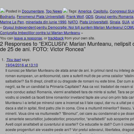
Posted in
Documentare
,
Top News
Tags:
America
,
Capitoliu
,
Congresul SU
Bodnariu
,
Fenomenul Piata Universitatii
,
Frank Wolf
,
GDS
,
Grupul pentru Romania
Marine Le Pen
,
mineriada din iunie 1990
,
NATO
,
Piata Universitatii
,
Sinaia
,
SUA
,
v
«
Grupul Independent pentru Democraţie: Noi toţi suntem Marian Munteanu! CO
Conjuraţia Imbecililor contra lui Marian Munteanu
»
You can
leave a response
, or
trackback
from your own site.
2 Responses to “EXCLUSIV: Marian Munteanu, nelipsit 
de 25 de ani. FOTO: Victor Roncea”
Ticu Isari
says:
19/04/2016 at 13:10
Il cunosc pe Marian Munteanu de atata amar de ani. In primul rand nu inteleg de
roman european, un anticomunist, care a suferit mult de pe urma calailor “stalinis
salbaticie!? Sa fii drept, cinstit si cu dragoste de romani nu este bine. Dar cum ati
negrii, sa fie un candidat la Primaria Capitalei? Asa ca voi: tradatori de neam si t
care conduc astazi Romania, viermi analfabeti fara de minte si suflet. Tara se p
vostru si credeti ca faceti bine romanilor invetand fapte ale unui om prin fata car
Munteanu l-a iertat pe minerul care a incercat sa ii taie capul, dar nu a uitat pe 
daca a stat in spital, fiind patru zile in coma. Cine a multumit minerilor? Iliescu. 
minerii. Voua cine va multumeste? “Binomul”, cei care au condamnat-o pe doamna 
si amantele securistilor, judecatorilor, procurorilor, “analfabetii” sub acoperire pr
Aveti copii analfabeti ai cuvantului si soartei? Ce educatie le dati? Cum ii crest
aceste progenituri ale voastre peste ani? Vor pretui adevarul, libertatea, drago