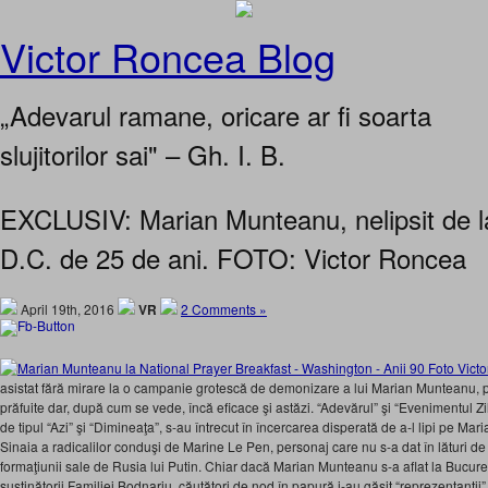
Victor Roncea Blog
„Adevarul ramane, oricare ar fi soarta
slujitorilor sai" – Gh. I. B.
EXCLUSIV: Marian Munteanu, nelipsit de 
D.C. de 25 de ani. FOTO: Victor Roncea
April 19th, 2016
VR
2 Comments »
asistat fără mirare la o campanie grotescă de demonizare a lui Marian Munteanu, p
prăfuite dar, după cum se vede, încă eficace şi astăzi. “Adevărul” şi “Evenimentul Zil
de tipul “Azi” şi “Dimineaţa”, s-au întrecut în încercarea disperată de a-l lipi pe Ma
Sinaia a radicalilor conduşi de Marine Le Pen, personaj care nu s-a dat în lături d
formaţiunii sale de Rusia lui Putin. Chiar dacă Marian Munteanu s-a aflat la Bucureşti
susţinătorii Familiei Bodnariu, căutători de nod în papură i-au găsit “reprezentanţii”