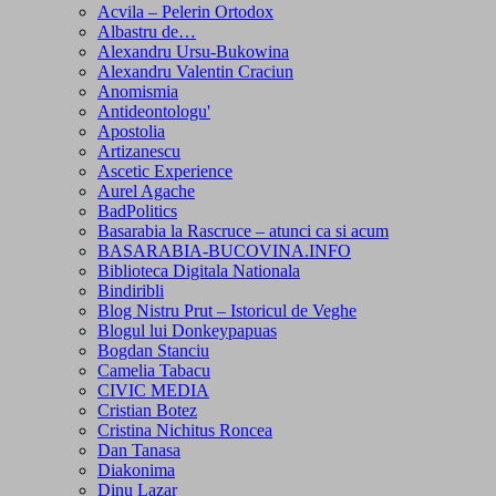
Acvila – Pelerin Ortodox
Albastru de…
Alexandru Ursu-Bukowina
Alexandru Valentin Craciun
Anomismia
Antideontologu'
Apostolia
Artizanescu
Ascetic Experience
Aurel Agache
BadPolitics
Basarabia la Rascruce – atunci ca si acum
BASARABIA-BUCOVINA.INFO
Biblioteca Digitala Nationala
Bindiribli
Blog Nistru Prut – Istoricul de Veghe
Blogul lui Donkeypapuas
Bogdan Stanciu
Camelia Tabacu
CIVIC MEDIA
Cristian Botez
Cristina Nichitus Roncea
Dan Tanasa
Diakonima
Dinu Lazar