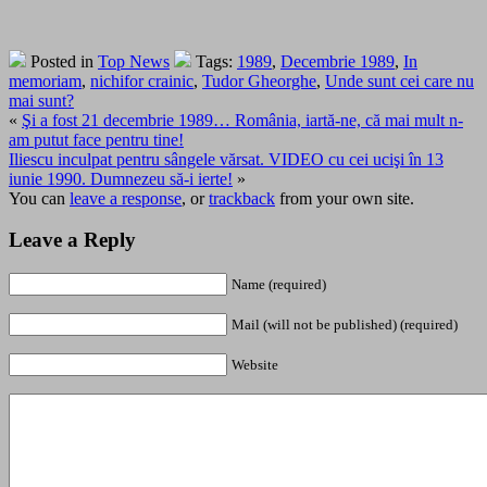
Posted in
Top News
Tags:
1989
,
Decembrie 1989
,
In
memoriam
,
nichifor crainic
,
Tudor Gheorghe
,
Unde sunt cei care nu
mai sunt?
«
Şi a fost 21 decembrie 1989… România, iartă-ne, că mai mult n-
am putut face pentru tine!
Iliescu inculpat pentru sângele vărsat. VIDEO cu cei ucişi în 13
iunie 1990. Dumnezeu să-i ierte!
»
You can
leave a response
, or
trackback
from your own site.
Leave a Reply
Name (required)
Mail (will not be published) (required)
Website