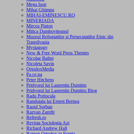
Mega Ison
Mihai Ghimpu
MIHAI-EMINESCU.RO
MINERIADA
Mircea Platon
Mitica Damboviteanul
Muzeul Refugiatilor si Persecutatilor Etnic din
Transilvania
Mystagogy
New & Free Word Press Themes
Nicolae Balint
Nicoleta Savin
OrtodoxMedia
Pa.ce.pa
Peter Hitchens
Pridvorul lui Laurentiu Dumitru
Pridvorul lui Laurentiu Dumitru Blog
Radu Portocala
Randuiala lui Ernest Bernea
Raoul Sorban
Razvan Zamfir
Refresh.ro
Revista Sociologia Azi
Richard Andrew Hall
Roman Ortodox in Franta