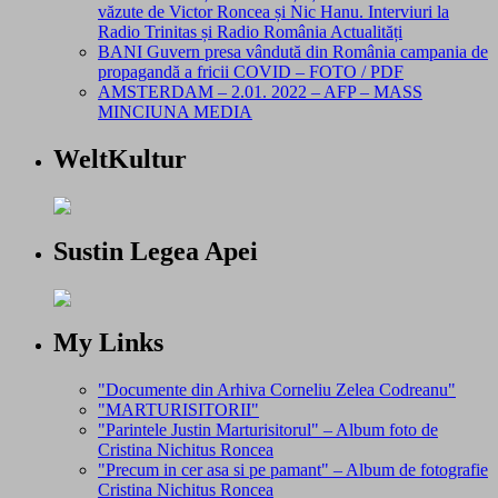
văzute de Victor Roncea și Nic Hanu. Interviuri la
Radio Trinitas și Radio România Actualități
BANI Guvern presa vândută din România campania de
propagandă a fricii COVID – FOTO / PDF
AMSTERDAM – 2.01. 2022 – AFP – MASS
MINCIUNA MEDIA
WeltKultur
Sustin Legea Apei
My Links
"Documente din Arhiva Corneliu Zelea Codreanu"
"MARTURISITORII"
"Parintele Justin Marturisitorul" – Album foto de
Cristina Nichitus Roncea
"Precum in cer asa si pe pamant" – Album de fotografie
Cristina Nichitus Roncea