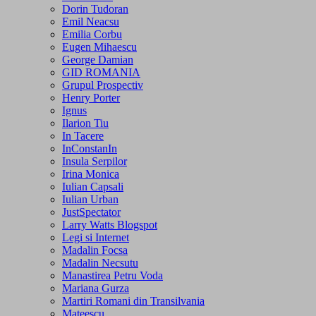
Dorin Tudoran
Emil Neacsu
Emilia Corbu
Eugen Mihaescu
George Damian
GID ROMANIA
Grupul Prospectiv
Henry Porter
Ignus
Ilarion Tiu
In Tacere
InConstanIn
Insula Serpilor
Irina Monica
Iulian Capsali
Iulian Urban
JustSpectator
Larry Watts Blogspot
Legi si Internet
Madalin Focsa
Madalin Necsutu
Manastirea Petru Voda
Mariana Gurza
Martiri Romani din Transilvania
Mateescu