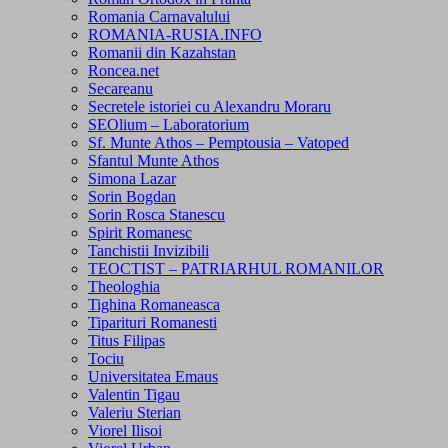
Romania Carnavalului
ROMANIA-RUSIA.INFO
Romanii din Kazahstan
Roncea.net
Secareanu
Secretele istoriei cu Alexandru Moraru
SEOlium – Laboratorium
Sf. Munte Athos – Pemptousia – Vatoped
Sfantul Munte Athos
Simona Lazar
Sorin Bogdan
Sorin Rosca Stanescu
Spirit Romanesc
Tanchistii Invizibili
TEOCTIST – PATRIARHUL ROMANILOR
Theologhia
Tighina Romaneasca
Tiparituri Romanesti
Titus Filipas
Tociu
Universitatea Emaus
Valentin Tigau
Valeriu Sterian
Viorel Ilisoi