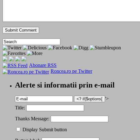
Abonare RSS
Roncea.ro pe Twitter
Alerte si informatii prin e-mail
'>
Title:
Thanks Message:
Display Submit button