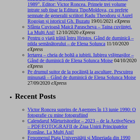
1989”. Editor: Victor Roncea. Primele trei volume
intrate sub tipar la Editura TipoMoldova, cu prefețe
semnate de generalii scriitori Radu Theodoru și Aurel
Rogojan și istoricul Gh. Buzatu
19/01/2021
eXpress
Sfânta Cuvioasă Maică Parascheva – Taina cuviinței.
La Mulți Ani!
12/10/2020
eXpress
Pentru o viață trăită întru Hristos. Gând de duminică –
pilda semănătorului – de Elena Solunca
11/10/2020
eXpress
Iertarea – cheia de boltă a iubirii. Iubirea vrăjmașilor –
Gând de duminică de Elena Solunca Moise
04/10/2020
eXpress
Pe drumul suitor de la pocăință la ascultare. Pescuirea
minunată – Gând de duminică de Elena Solunca Moise
27/09/2020
eXpress
Recent Posts
Victor Roncea suprins de Agerpres în 13 iunie 1990: O
fotografie cu mine fotografiind
Calendarul Mărturisitorilor – 2023 – de la ActiveNews
– PDF/FOTOGRAFII de Ziua Unirii Principatelor
Române. La Mulți Ani!
Fenomenul Piața Universității și Mineriada din 1990