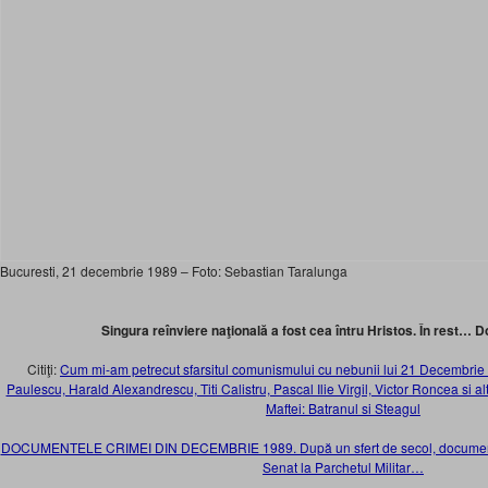
Bucuresti, 21 decembrie 1989 – Foto: Sebastian Taralunga
Singura reînviere naţională a fost cea întru Hristos. În rest… 
Citiţi:
Cum mi-am petrecut sfarsitul comunismului cu nebunii lui 21 Decembrie
Paulescu, Harald Alexandrescu, Titi Calistru, Pascal Ilie Virgil, Victor Roncea si al
Maftei: Batranul si Steagul
DOCUMENTELE CRIMEI DIN DECEMBRIE 1989. După un sfert de secol, documentel
Senat la Parchetul Militar…