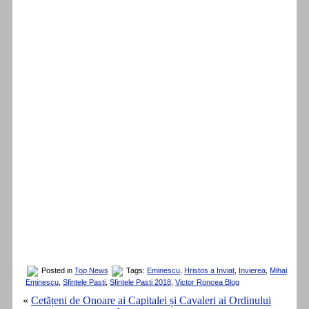
Posted in
Top News
Tags:
Eminescu
,
Hristos a Inviat
,
Invierea
,
Mihai
Eminescu
,
Sfintele Pasti
,
Sfintele Pasti 2018
,
Victor Roncea Blog
«
Cetățeni de Onoare ai Capitalei și Cavaleri ai Ordinului