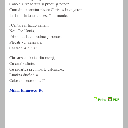
Colo-n altar se uită și preoți și popor,
Cum din mormânt răsare Christos învingător,
Iar inimile toate s-unesc în armonie:
„Cântări și laude-nălțăm
Noi, Ție Unuia,
Primindu-L cu psalme și ramuri,
Plecați-vă, neamuri,
Cântând Aleluia!
Christos au înviat din morți,
Cu cetele sfinte,
Cu moartea pre moarte călcând-o,
Lumina ducând-o
Celor din morminte!”
Mihai Eminescu Ro