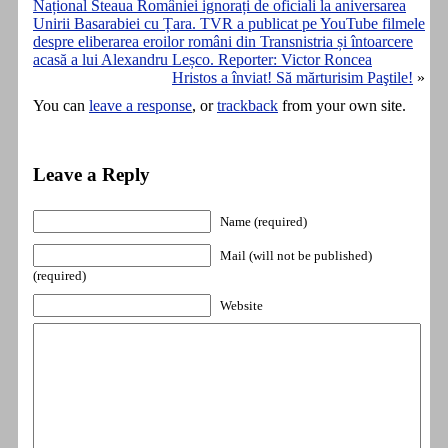
Național Steaua României ignorați de oficiali la aniversarea
Unirii Basarabiei cu Țara. TVR a publicat pe YouTube filmele
despre eliberarea eroilor români din Transnistria și întoarcere
acasă a lui Alexandru Leșco. Reporter: Victor Roncea
Hristos a înviat! Să mărturisim Paştile!
»
You can
leave a response
, or
trackback
from your own site.
Leave a Reply
Name (required)
Mail (will not be published)
(required)
Website