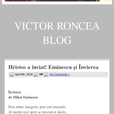
VICTOR RONCEA
BLOG
„ADEVARUL RAMANE, ORICARE AR FI SOARTA SLUJITORILOR SAI" – GH.
I. B.
Hristos a înviat! Eminescu și Învierea
April 8th, 2018
VR
No Comments »
Învierea
de Mihai Eminescu
Prin ziduri înnegrite, prin izul umezelii,
Al morții rece spirit se strecură-n tăcere;