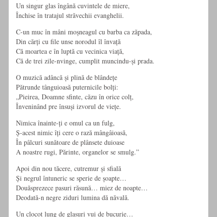
Un singur glas îngână cuvintele de miere,
Închise în tratajul străvechii evanghelii.
C-un muc în mâni moșneagul cu barba ca zăpada,
Din cărți cu file unse norodul îl învață
Că moartea e în luptă cu vecinica viață,
Că de trei zile-nvinge, cumplit muncindu-și prada.
O muzică adâncă și plină de blândețe
Pătrunde tânguioasă puternicile bolți:
„Pieirea, Doamne sfinte, căzu în orice colț,
Înveninând pre însuși izvorul de viețe.
Nimica înainte-ți e omul ca un fulg,
Ș-acest nimic îți cere o rază mângâioasă,
În pâlcuri sunătoare de plânsete duioase
A noastre rugi, Părinte, organelor se smulg.”
Apoi din nou tăcere, cutremur și sfială
Și negrul întuneric se sperie de șoapte…
Douăsprezece pasuri răsună… miez de noapte…
Deodată-n negre ziduri lumina dă năvală.
Un clocot lung de glasuri vui de bucurie…