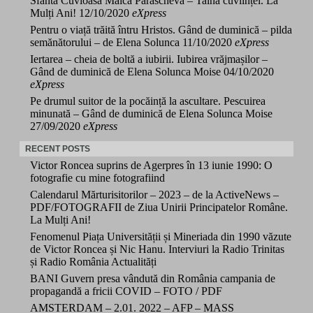
Sfânta Cuvioasă Maică Parascheva – Taina cuviinței. La
Mulți Ani!
12/10/2020
eXpress
Pentru o viață trăită întru Hristos. Gând de duminică – pilda
semănătorului – de Elena Solunca
11/10/2020
eXpress
Iertarea – cheia de boltă a iubirii. Iubirea vrăjmașilor –
Gând de duminică de Elena Solunca Moise
04/10/2020
eXpress
Pe drumul suitor de la pocăință la ascultare. Pescuirea
minunată – Gând de duminică de Elena Solunca Moise
27/09/2020
eXpress
RECENT POSTS
Victor Roncea suprins de Agerpres în 13 iunie 1990: O
fotografie cu mine fotografiind
Calendarul Mărturisitorilor – 2023 – de la ActiveNews –
PDF/FOTOGRAFII de Ziua Unirii Principatelor Române.
La Mulți Ani!
Fenomenul Piața Universității și Mineriada din 1990 văzute
de Victor Roncea și Nic Hanu. Interviuri la Radio Trinitas
și Radio România Actualități
BANI Guvern presa vândută din România campania de
propagandă a fricii COVID – FOTO / PDF
AMSTERDAM – 2.01. 2022 – AFP – MASS