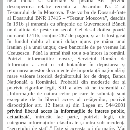
ne-a incitat să solicităm și poziția SRI privind
descoperirea relativ recentă a Dosarului Nr. 2 al
Tezaurului de la Moscova. Este vorba de Dosarul-frate
al Dosarului BNR 17415 – “Tezaur Moscova”, deschis
în 1916 și transmis cu sfințenie de Guvernatorii Băncii
unul altuia de peste un secol. Cel de-al doilea poartă
numărul 17416, conține 287 de pagini, și ar fi fost găsit
în fundul dublu al unui dulap ajuns pe mâna unui
iranian și a unui ungur, ca-n bancurile de pe vremea lui
Ceaușescu. Până la urmă însă tot a s-a întors la români.
Potrivit informațiilor nostre, Serviciul Român de
Informații a avut o rol hotărâtor în depistarea și
returnarea acestor documente de importanță națională și
mare valoare istorică deținătorului lor de drept, Banca
Națională a României. Probabil din modestie dar și
potrivit rigorilor legii, SRI a ales să ne transmită că
„Informaţiile de natura celor pe care le solicitaţi sunt
exceptate de la liberul acces al cetăţenilor, potrivit
dispoziţiilor art. 12 litera a
)
din Legea nr. 544/2001
privind liberul acces la informaţiile de interes public,
actualizată
, întrucât fac parte, potrivit legii, din
categoria informațiilor clasificate şi intră sub incidenţa
“secretului de stat”.”
Este
și aceasta o informație. Mai