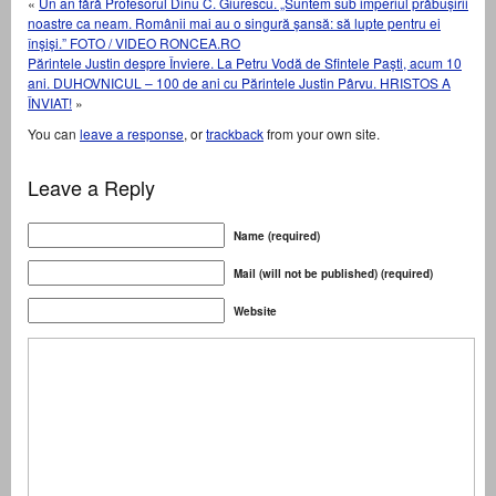
«
Un an fără Profesorul Dinu C. Giurescu. „Suntem sub imperiul prăbușirii
noastre ca neam. Românii mai au o singură șansă: să lupte pentru ei
înșiși.” FOTO / VIDEO RONCEA.RO
Părintele Justin despre Înviere. La Petru Vodă de Sfintele Paști, acum 10
ani. DUHOVNICUL – 100 de ani cu Părintele Justin Pârvu. HRISTOS A
ÎNVIAT!
»
You can
leave a response
, or
trackback
from your own site.
Leave a Reply
Name (required)
Mail (will not be published) (required)
Website