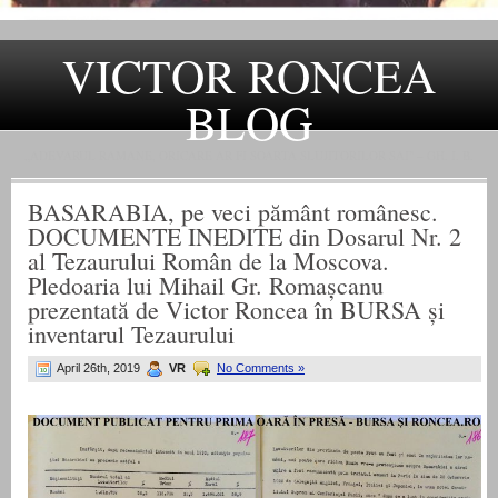
VICTOR RONCEA
BLOG
„ADEVARUL RAMANE, ORICARE AR FI SOARTA SLUJITORILOR SAI" – GH. I. B.
BASARABIA, pe veci pământ românesc.
DOCUMENTE INEDITE din Dosarul Nr. 2
al Tezaurului Român de la Moscova.
Pledoaria lui Mihail Gr. Romașcanu
prezentată de Victor Roncea în BURSA și
inventarul Tezaurului
April 26th, 2019
VR
No Comments »