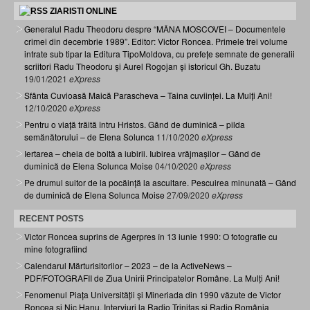
ZIARISTI ONLINE
Generalul Radu Theodoru despre “MÂNA MOSCOVEI – Documentele
crimei din decembrie 1989”. Editor: Victor Roncea. Primele trei volume
intrate sub tipar la Editura TipoMoldova, cu prefețe semnate de generalii
scriitori Radu Theodoru și Aurel Rogojan și istoricul Gh. Buzatu
19/01/2021
eXpress
Sfânta Cuvioasă Maică Parascheva – Taina cuviinței. La Mulți Ani!
12/10/2020
eXpress
Pentru o viață trăită întru Hristos. Gând de duminică – pilda
semănătorului – de Elena Solunca
11/10/2020
eXpress
Iertarea – cheia de boltă a iubirii. Iubirea vrăjmașilor – Gând de
duminică de Elena Solunca Moise
04/10/2020
eXpress
Pe drumul suitor de la pocăință la ascultare. Pescuirea minunată – Gând
de duminică de Elena Solunca Moise
27/09/2020
eXpress
RECENT POSTS
Victor Roncea suprins de Agerpres în 13 iunie 1990: O fotografie cu
mine fotografiind
Calendarul Mărturisitorilor – 2023 – de la ActiveNews –
PDF/FOTOGRAFII de Ziua Unirii Principatelor Române. La Mulți Ani!
Fenomenul Piața Universității și Mineriada din 1990 văzute de Victor
Roncea și Nic Hanu. Interviuri la Radio Trinitas și Radio România