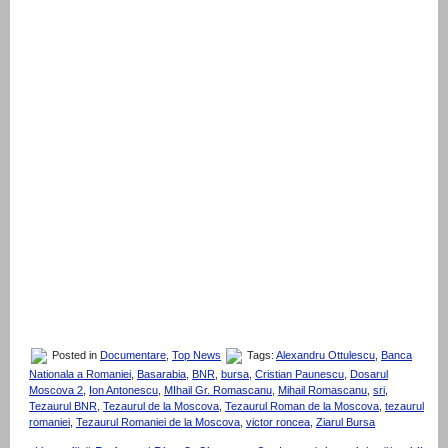
Posted in
Documentare
,
Top News
Tags:
Alexandru Ottulescu
,
Banca
Nationala a Romaniei
,
Basarabia
,
BNR
,
bursa
,
Cristian Paunescu
,
Dosarul
Moscova 2
,
Ion Antonescu
,
MIhail Gr. Romascanu
,
Mihail Romascanu
,
sri
,
Tezaurul BNR
,
Tezaurul de la Moscova
,
Tezaurul Roman de la Moscova
,
tezaurul
romaniei
,
Tezaurul Romaniei de la Moscova
,
victor roncea
,
Ziarul Bursa