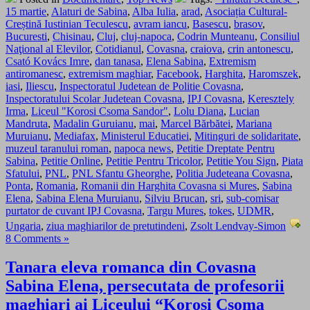
15 martie
,
Alaturi de Sabina
,
Alba Iulia
,
arad
,
Asociația Cultural-
Creștină Iustinian Teculescu
,
avram iancu
,
Basescu
,
brasov
,
Bucuresti
,
Chisinau
,
Cluj
,
cluj-napoca
,
Codrin Munteanu
,
Consiliul
Naţional al Elevilor
,
Cotidianul
,
Covasna
,
craiova
,
crin antonescu
,
Csató Kovács Imre
,
dan tanasa
,
Elena Sabina
,
Extremism
antiromanesc
,
extremism maghiar
,
Facebook
,
Harghita
,
Haromszek
,
iasi
,
Iliescu
,
Inspectoratul Judetean de Politie Covasna
,
Inspectoratului Scolar Judetean Covasna
,
IPJ Covasna
,
Keresztely
Irma
,
Liceul "Korosi Csoma Sandor"
,
Lolu Diana
,
Lucian
Mandruta
,
Madalin Guruianu
,
mai
,
Marcel Bărbătei
,
Mariana
Muruianu
,
Mediafax
,
Ministerul Educatiei
,
Mitinguri de solidaritate
,
muzeul taranului roman
,
napoca news
,
Petitie Dreptate Pentru
Sabina
,
Petitie Online
,
Petitie Pentru Tricolor
,
Petitie You Sign
,
Piata
Sfatului
,
PNL
,
PNL Sfantu Gheorghe
,
Politia Judeteana Covasna
,
Ponta
,
Romania
,
Romanii din Harghita Covasna si Mures
,
Sabina
Elena
,
Sabina Elena Muruianu
,
Silviu Brucan
,
sri
,
sub-comisar
purtator de cuvant IPJ Covasna
,
Targu Mures
,
tokes
,
UDMR
,
Ungaria
,
ziua maghiarilor de pretutindeni
,
Zsolt Lendvay-Simon
8 Comments »
Tanara eleva romanca din Covasna
Sabina Elena, persecutata de profesorii
maghiari ai Liceului “Korosi Csoma