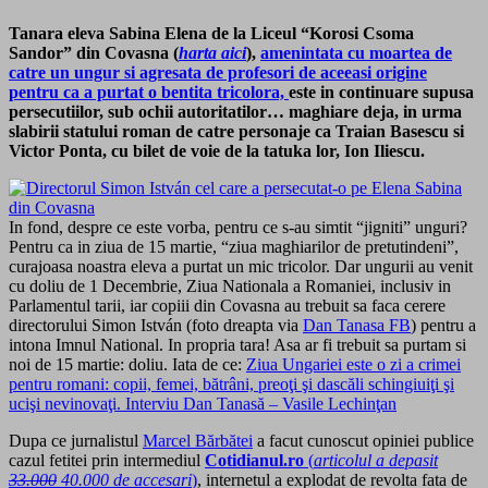
Tanara eleva Sabina Elena de la Liceul “Korosi Csoma
Sandor” din Covasna (
harta aici
),
amenintata cu moartea de
catre un ungur si agresata de profesori de aceeasi origine
pentru ca a purtat o bentita tricolora,
este in continuare supusa
persecutiilor, sub ochii autoritatilor… maghiare deja, in urma
slabirii statului roman de catre personaje ca Traian Basescu si
Victor Ponta, cu bilet de voie de la tatuka lor, Ion Iliescu.
In fond, despre ce este vorba, pentru ce s-au simtit “jigniti” unguri?
Pentru ca in ziua de 15 martie, “ziua maghiarilor de pretutindeni”,
curajoasa noastra eleva a purtat un mic tricolor. Dar ungurii au venit
cu doliu de 1 Decembrie, Ziua Nationala a Romaniei, inclusiv in
Parlamentul tarii, iar copiii din Covasna au trebuit sa faca cerere
directorului Simon István (foto dreapta via
Dan Tanasa FB
) pentru a
intona Imnul National. In propria tara! Asa ar fi trebuit sa purtam si
noi de 15 martie: doliu. Iata de ce:
Ziua Ungariei este o zi a crimei
pentru romani: copii, femei, bătrâni, preoţi şi dascăli schingiuiţi şi
ucişi nevinovaţi. Interviu Dan Tanasă – Vasile Lechinţan
Dupa ce jurnalistul
Marcel Bărbătei
a facut cunoscut opiniei publice
cazul fetitei prin intermediul
Cotidianul.ro
(
articolul a depasit
33.000
40.000 de accesari
)
, internetul a explodat de revolta fata de