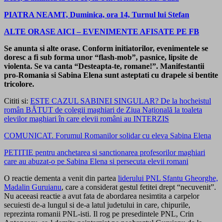
PIATRA NEAMT, Duminica, ora 14, Turnul lui Stefan
ALTE ORASE AICI – EVENIMENTE AFISATE PE FB
Se anunta si alte orase. Conform initiatorilor, evenimentele se
doresc a fi sub forma unor “flash-mob”, pasnice, lipsite de
violenta. Se va canta “Desteapta-te, romane!”. Manifestantii
pro-Romania si Sabina Elena sunt asteptati cu drapele si bentite
tricolore.
Cititi si:
ESTE CAZUL SABINEI SINGULAR? De la hocheistul
român BĂTUT de colegii maghiari de Ziua Națională la toaleta
elevilor maghiari în care elevii români au INTERZIS
COMUNICAT. Forumul Romanilor solidar cu eleva Sabina Elena
PETITIE pentru anchetarea si sanctionarea profesorilor maghiari
care au abuzat-o pe Sabina Elena si persecuta elevii romani
O reactie dementa a venit din partea
liderului PNL Sfantu Gheorghe,
Madalin Guruianu
, care a considerat gestul fetitei drept “necuvenit”.
Nu aceeasi reactie a avut fata de abordarea nesimtita a carpelor
secuiesti de-a lungul si de-a latul judetului in care, chipurile,
reprezinta romanii PNL-isti. Il rog pe presedintele PNL, Crin