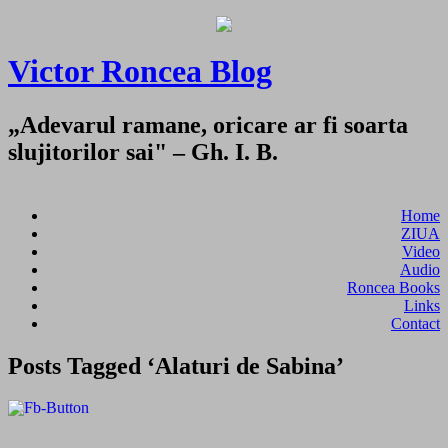
Victor Roncea Blog
„Adevarul ramane, oricare ar fi soarta
slujitorilor sai" – Gh. I. B.
Home
ZIUA
Video
Audio
Roncea Books
Links
Contact
Posts Tagged ‘Alaturi de Sabina’