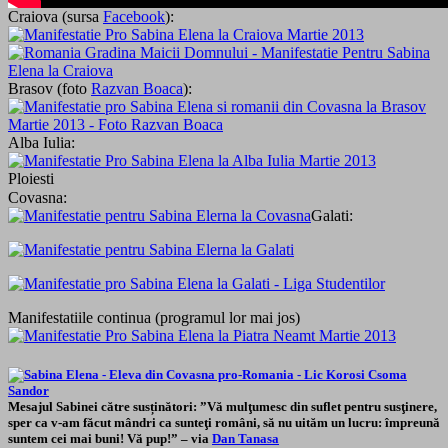
Craiova (sursa
Facebook
):
Brasov (foto
Razvan Boaca
):
Alba Iulia:
Ploiesti
Covasna:
Galati:
Manifestatiile continua (programul lor mai jos)
Mesajul Sabinei către susținători: ”Vă mulţumesc din suflet pentru susţinere,
sper ca v-am făcut mândri ca sunteţi români, să nu uităm un lucru: împreună
suntem cei mai buni! Vă pup!” – via
Dan Tanasa