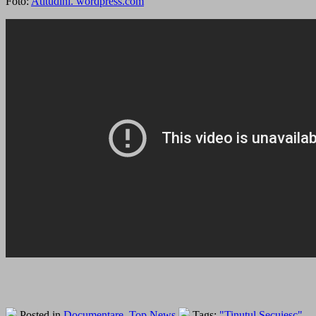
Foto:
Atitudini. wordpress.com
Posted in
Documentare
,
Top News
Tags:
"Tinutul Secuiesc"
,