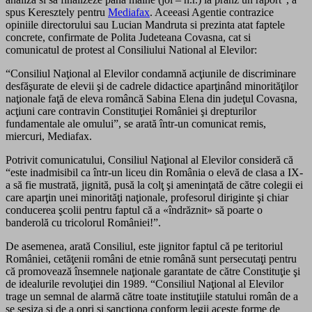
spus Keresztely pentru
Mediafax
. Aceeasi Agentie contrazice
opiniile directorului sau Lucian Mandruta si prezinta atat faptele
concrete, confirmate de Polita Judeteana Covasna, cat si
comunicatul de protest al Consiliului National al Elevilor:
“Consiliul Naţional al Elevilor condamnă acţiunile de discriminare
desfăşurate de elevii şi de cadrele didactice aparţinând minorităţilor
naţionale faţă de eleva româncă Sabina Elena din judeţul Covasna,
acţiuni care contravin Constituţiei României şi drepturilor
fundamentale ale omului”, se arată într-un comunicat remis,
miercuri, Mediafax.
Potrivit comunicatului, Consiliul Naţional al Elevilor consideră că
“este inadmisibil ca într-un liceu din România o elevă de clasa a IX-
a să fie mustrată, jignită, pusă la colţ şi ameninţată de către colegii ei
care aparţin unei minorităţi naţionale, profesorul diriginte şi chiar
conducerea şcolii pentru faptul că a «îndrăznit» să poarte o
banderolă cu tricolorul României!”.
De asemenea, arată Consiliul, este jignitor faptul că pe teritoriul
României, cetăţenii români de etnie română sunt persecutaţi pentru
că promovează însemnele naţionale garantate de către Constituţie şi
de idealurile revoluţiei din 1989. “Consiliul Naţional al Elevilor
trage un semnal de alarmă către toate instituţiile statului român de a
se sesiza şi de a opri şi sancţiona conform legii aceste forme de