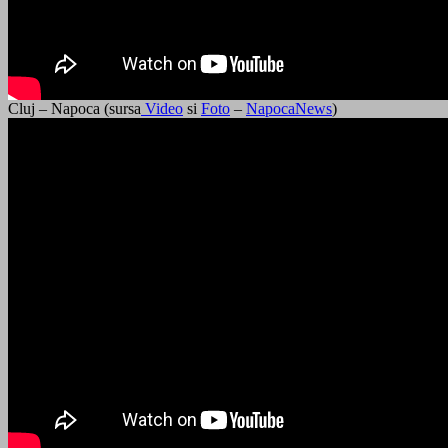
Cluj – Napoca (sursa
Video
si
Foto
–
NapocaNews
)