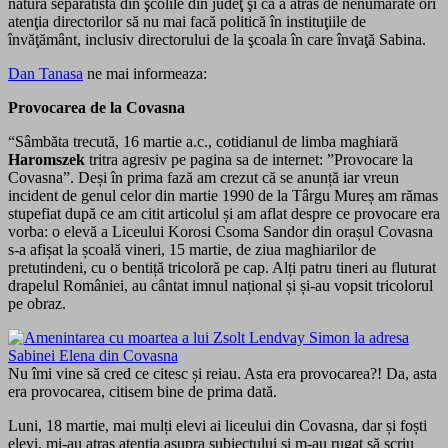
natură separatistă din şcolile din judeţ şi că a atras de nenumărate ori
atenţia directorilor să nu mai facă politică în instituţiile de
învăţământ, inclusiv directorului de la şcoala în care învaţă Sabina.
Dan Tanasa
ne mai informeaza:
Provocarea de la Covasna
“Sâmbăta trecută, 16 martie a.c., cotidianul de limba maghiară
Haromszek
tritra agresiv pe pagina sa de internet: ”Provocare la
Covasna”. Deși în prima fază am crezut că se anunță iar vreun
incident de genul celor din martie 1990 de la Târgu Mureș am rămas
stupefiat după ce am citit articolul și am aflat despre ce provocare era
vorba: o elevă a Liceului Korosi Csoma Sandor din orașul Covasna
s-a afișat la școală vineri, 15 martie, de ziua maghiarilor de
pretutindeni, cu o bentiță tricoloră pe cap. Alți patru tineri au fluturat
drapelul României, au cântat imnul național și și-au vopsit tricolorul
pe obraz.
Nu îmi vine să cred ce citesc și reiau. Asta era provocarea?! Da, asta
era provocarea, citisem bine de prima dată.
Luni, 18 martie, mai mulți elevi ai liceului din Covasna, dar și foști
elevi, mi-au atras atenția asupra subiectului și m-au rugat să scriu