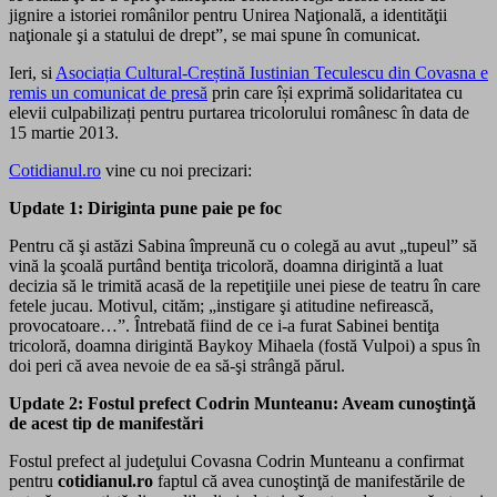
jignire a istoriei românilor pentru Unirea Naţională, a identităţii
naţionale şi a statului de drept”, se mai spune în comunicat.
Ieri, si
Asociația Cultural-Creștină Iustinian Teculescu din Covasna e
remis un comunicat de presă
prin care își exprimă solidaritatea cu
elevii culpabilizați pentru purtarea tricolorului românesc în data de
15 martie 2013.
Cotidianul.ro
vine cu noi precizari:
Update 1: Diriginta pune paie pe foc
Pentru că şi astăzi Sabina împreună cu o colegă au avut „tupeul” să
vină la şcoală purtând bentiţa tricoloră, doamna dirigintă a luat
decizia să le trimită acasă de la repetiţiile unei piese de teatru în care
fetele jucau. Motivul, cităm; „instigare şi atitudine nefirească,
provocatoare…”. Întrebată fiind de ce i-a furat Sabinei bentiţa
tricoloră, doamna dirigintă Baykoy Mihaela (fostă Vulpoi) a spus în
doi peri că avea nevoie de ea să-şi strângă părul.
Update 2: Fostul prefect Codrin Munteanu: Aveam cunoştinţă
de acest tip de manifestări
Fostul prefect al judeţului Covasna Codrin Munteanu a confirmat
pentru
cotidianul.ro
faptul că avea cunoştinţă de manifestările de