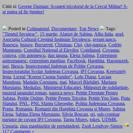
Cititi si:
George Damian: Scoateţi tricolorul de la Cercul Militar! S-
ar putea să fie jignitor!
Posted in
Colimatorul
,
Documentare
,
Top News
Tags:
"Tinutul Secuiesc"
,
15 martie
,
Alaturi de Sabina
,
Alba Iulia
,
arad
,
Asociația Cultural-Creștină Iustinian Teculescu
,
avram iancu
,
Basescu
,
brasov
,
Bucuresti
,
Chisinau
,
Cluj
,
cluj-napoca
,
Codrin
Munteanu
,
Consiliul Naţional al Elevilor
,
Cotidianul
,
Covasna
,
craiova
,
crin antonescu
,
dan tanasa
,
Elena Sabina
,
Extremism
antiromanesc
,
extremism maghiar
,
Facebook
,
Harghita
,
Haromszek
,
iasi
,
Iliescu
,
Inspectoratul Judetean de Politie Covasna
,
Inspectoratului Scolar Judetean Covasna
,
IPJ Covasna
,
Keresztely
Irma
,
Liceul "Korosi Csoma Sandor"
,
Lolu Diana
,
Lucian
Mandruta
,
Madalin Guruianu
,
mai
,
Marcel Bărbătei
,
Mariana
Muruianu
,
Mediafax
,
Ministerul Educatiei
,
Mitinguri de solidaritate
,
muzeul taranului roman
,
napoca news
,
Petitie Dreptate Pentru
Sabina
,
Petitie Online
,
Petitie Pentru Tricolor
,
Petitie You Sign
,
Piata
Sfatului
,
PNL
,
PNL Sfantu Gheorghe
,
Politia Judeteana Covasna
,
Ponta
,
Romania
,
Romanii din Harghita Covasna si Mures
,
Sabina
Elena
,
Sabina Elena Muruianu
,
Silviu Brucan
,
sri
,
sub-comisar
purtator de cuvant IPJ Covasna
,
Targu Mures
,
tokes
,
UDMR
,
Ungaria
,
ziua maghiarilor de pretutindeni
,
Zsolt Lendvay-Simon
117 Comments »