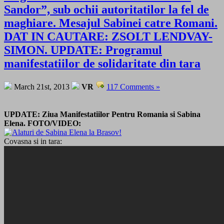
Sandor”, sub ochii autoritatilor la fel de
maghiare. Mesajul Sabinei catre Romani.
DAT IN CAUTARE: ZSOLT LENDVAY-
SIMON. UPDATE: Programul
manifestatiilor de solidaritate din tara
March 21st, 2013
VR
117 Comments »
UPDATE: Ziua Manifestatiilor Pentru Romania si Sabina
Elena. FOTO/VIDEO:
Covasna si in tara: