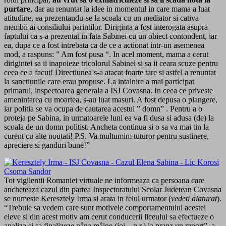
purtare
, dar au renuntat la idee in momentul in care mama a luat
atitudine, ea prezentandu-se la scoala cu un mediator si cativa
membii ai consiliului parintilor. Diriginta a fost interogata asupra
faptului ca s-a prezentat in fata Sabinei cu un obiect contondent, iar
ea, dupa ce a fost intrebata ca de ce a actionat intr-un asemenea
mod, a raspuns: ” Am fost pusa “. In acel moment, mama a cerut
dirigintei sa ii inapoieze tricolorul Sabinei si sa ii ceara scuze pentru
ceea ce a facut! Directiunea s-a atacat foarte tare si astfel a renuntat
la sanctiunile care erau propuse. La intalnire a mai participat
primarul, inspectoarea generala a ISJ Covasna. In ceea ce priveste
amenintarea cu moartea, s-au luat masuri. A fost depusa o plangere,
iar politia se va ocupa de cautarea acestui ” domn” . Pentru a o
proteja pe Sabina, in urmatoarele luni ea va fi dusa si adusa (de) la
scoala de un domn politist. Ancheta continua si o sa va mai tin la
curent cu alte noutati! P.S. Va multumim tuturor pentru sustinere,
apreciere si ganduri bune!”
Tot vigilentii Romaniei virtuale ne informeaza ca persoana care
ancheteaza cazul din partea Inspectoratului Scolar Judetean Covasna
se numeste Keresztely Irma si arata in felul urmator (
vedeti alaturat
).
“Trebuie sa vedem care sunt motivele comportamentului acestei
eleve si din acest motiv am cerut conducerii liceului sa efectueze o
analiza si sa finalizeze pâna mâine (joi – n.r.) la pranz un raport”, a