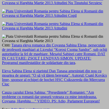
Cititi:
Tanara eleva romanca din Covasna Sabina Elena, persecutata
de profesorii maghiari ai Liceului “Korosi Csoma Sandor”, sub ochii
autoritatilor la fel de maghiare. Mesajul Sabinei catre Romani. DAT
IN CAUTARE: ZSOLT LENDVAY-SIMON. UPDATE:
Programul manifestatiilor de solidaritate din tara
.
Eleva Sabina Elena si ziaristul Dan Tanasa amenintati din nou cu
moartea de unguri: “O să vă tăiem beregata”. Autorul: Csató Kovács
Imre, sponsor al echipei de hochei HSC Csikszereda din Miercurea
Ciuc
Cauza cazului Elena Sabina: “Presedintele” Romaniei: “Am
probleme cu romanii dar ungurii voteaza cu mine intotdeauna.
Covsana, Harghita…” VIDEO. PS: Adio, Parlament European!