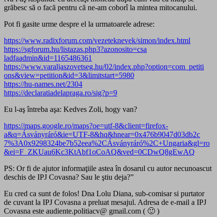
grăbesc să o facă pentru că ne-am coborî la mintea mitocanului.
Pot fi gasite urme despre el la urmatoarele adrese:
https://www.radixforum.com/
vezeteknevek/simon/
index.html
https://sgforum.hu/
listazas.php3?azonosito=csa
ladfaadmin&id=1165486361
https://
www.varaljaszovetseg.hu/02/
index.php?option=com_petiti
ons&view=petition&id=3&lim
itstart=5980
https://hu-names.net/2304
https://
declaratiadelapraga.ro/
sig?p=9
Eu l-aş întreba aşa: Kedves Zoli, hogy van?
https://maps.google.ro/
maps?oe=utf-8&client=firefo
x-
a&q=Ásványráró&ie=UTF-8&
hq&hnear=0x476b9047d03db2c
7%3A0x9298324be7b52eea%2CÁ
sványráró%2C+Ungaria&gl=ro
&ei=F_ZKUau6Kc3KtAbf1oCoAQ
&ved=0CDwQ8gEwAQ
PS: Or fi de ajutor informaţiile astea în dosarul cu autor necunoascut
deschis de IPJ Covasna? Sau le ştiu deja?”
Eu cred ca sunt de folos! Dna Lolu Diana, sub-comisar si purtator
de cuvant la IPJ Covasna a preluat mesajul. Adresa de e-mail a IPJ
Covasna este audiente.politiacv@ gmail.com ( 🙂 )