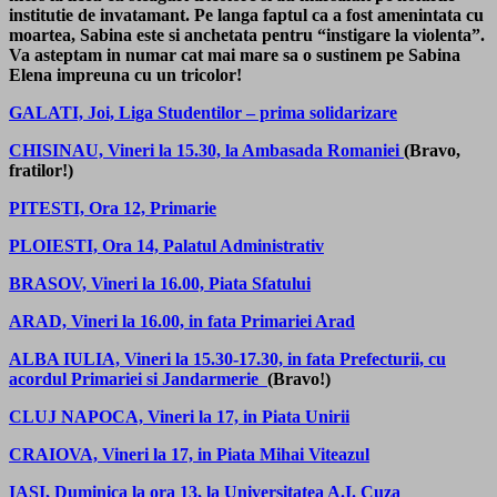
institutie de invatamant. Pe langa faptul ca a fost amenintata cu
moartea, Sabina este si anchetata pentru “instigare la violenta”.
Va asteptam in numar cat mai mare sa o sustinem pe Sabina
Elena impreuna cu un tricolor!
GALATI, Joi, Liga Studentilor – prima solidarizare
CHISINAU, Vineri la 15.30, la Ambasada Romaniei
(Bravo,
fratilor!)
PITESTI, Ora 12, Primarie
PLOIESTI, Ora 14, Palatul Administrativ
BRASOV, Vineri la 16.00, Piata Sfatului
ARAD, Vineri la 16.00, in fata Primariei Arad
ALBA IULIA, Vineri la 15.30-17.30, in fata Prefecturii, cu
acordul Primariei si Jandarmerie
(Bravo!)
CLUJ NAPOCA, Vineri la 17, in Piata Unirii
CRAIOVA, Vineri la 17, in Piata Mihai Viteazul
IASI, Duminica la ora 13, la Universitatea A.I. Cuza