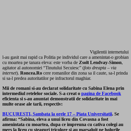
Vigilentii internetului
l-au gasit mai rapid ca Politia pe individul care a amenintat-o grobian
cu moartea pe tanara eleva: este vorba de
Zsolt Lendvay-Simon
,
agitator al autonomiei “Tinutului Secuiesc” (
foto dreapta
–
via
internet
).
Roncea.Ro
cere romanilor din zona sa il caute, sa-l prinda
si sa-l predea autoritatilor pe infractorul maghiar.
Mii de romani si-au declarat solidaritate cu Sabina Elena prin
intermediul retelelor sociale. S-a creat o
pagina de Facebook
eficienta si s-au anuntat demonstratii de solidaritate in mai
multe orase ale tarii, respectiv:
BUCURESTI, Sambata la orele 17 – Piata Universitatii
. Se
afirma: “Sabina, eleva a unui liceu din Covasna a fost
amenintata cu moartea, dupa ce impreuna cu cativa colegi au
mers la liceu cu steaguri tricolore si au marsaluit pe holurile