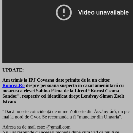
UPDATE:
Am trimis la IPJ Covasna date primite de la un cititor
Roncea.Ro
despre persoana suspecta in cazul amenintarii cu
moartea a elevei Sabina Elena de la Liceul “Korosi Csoma
Sandor”, respectiv cel identificat drept Lendvay-Simon Zsolt
István:
“Dacă nu este coincidenţă de nume Zoli este din Ásványráró, un pic
mai la nord de Gyor. Se recomanda a fi “muncitor din Ungaria”.
Adresa sa de mail este: @gmail.com
Nu i-aş răspunde cu aceeaşi monedă după cum văd că mulţi se