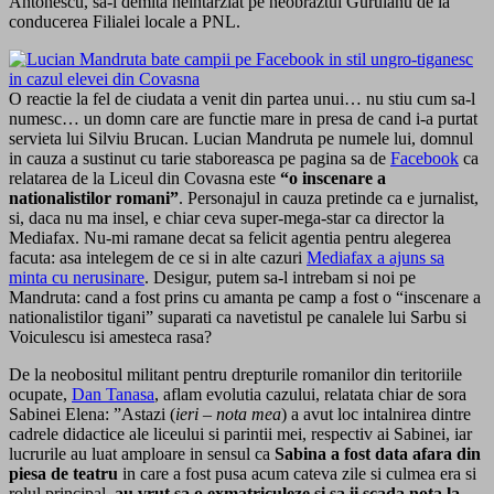
Antonescu, sa-l demita neintarziat pe neobraztul Guruianu de la
conducerea Filialei locale a PNL.
O reactie la fel de ciudata a venit din partea unui… nu stiu cum sa-l
numesc… un domn care are functie mare in presa de cand i-a purtat
servieta lui Silviu Brucan. Lucian Mandruta pe numele lui, domnul
in cauza a sustinut cu tarie staboreasca pe pagina sa de
Facebook
ca
relatarea de la Liceul din Covasna este
“o inscenare a
nationalistilor romani”
. Personajul in cauza pretinde ca e jurnalist,
si, daca nu ma insel, e chiar ceva super-mega-star ca director la
Mediafax. Nu-mi ramane decat sa felicit agentia pentru alegerea
facuta: asa intelegem de ce si in alte cazuri
Mediafax a ajuns sa
minta cu nerusinare
. Desigur, putem sa-l intrebam si noi pe
Mandruta: cand a fost prins cu amanta pe camp a fost o “inscenare a
nationalistilor tigani” suparati ca navetistul pe canalele lui Sarbu si
Voiculescu isi amesteca rasa?
De la neobositul militant pentru drepturile romanilor din teritoriile
ocupate,
Dan Tanasa
, aflam evolutia cazului, relatata chiar de sora
Sabinei Elena: ”Astazi (
ieri – nota mea
) a avut loc intalnirea dintre
cadrele didactice ale liceului si parintii mei, respectiv ai Sabinei, iar
lucrurile au luat amploare in sensul ca
Sabina a fost data afara din
piesa de teatru
in care a fost pusa acum cateva zile si culmea era si
rolul principal,
au vrut sa o exmatriculeze si sa ii scada nota la