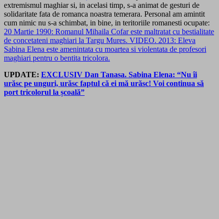
extremismul maghiar si, in acelasi timp, s-a animat de gesturi de
solidaritate fata de romanca noastra temerara. Personal am amintit
cum nimic nu s-a schimbat, in bine, in teritoriile romanesti ocupate:
20 Martie 1990: Romanul Mihaila Cofar este maltratat cu bestialitate
de concetateni maghiari la Targu Mures. VIDEO. 2013: Eleva
Sabina Elena este amenintata cu moartea si violentata de profesori
maghiari pentru o bentita tricolora.
UPDATE:
EXCLUSIV Dan Tanasa. Sabina Elena: “Nu îi
urăsc pe unguri, urăsc faptul că ei mă urăsc! Voi continua să
port tricolorul la școală”