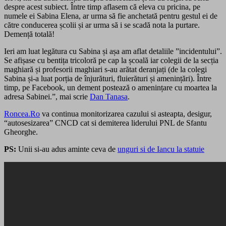
despre acest subiect. Între timp aflasem că eleva cu pricina, pe
numele ei Sabina Elena, ar urma să fie anchetată pentru gestul ei de
către conducerea școlii și ar urma să i se scadă nota la purtare.
Demență totală!
Ieri am luat legătura cu Sabina și așa am aflat detaliile ”incidentului”.
Se afișase cu bentița tricoloră pe cap la școală iar colegii de la secția
maghiară și profesorii maghiari s-au arătat deranjați (de la colegi
Sabina și-a luat porția de înjurături, fluierături și amenințări). Între
timp, pe Facebook, un dement postează o amenințare cu moartea la
adresa Sabinei.”, mai scrie
Dan Tanasa
.
Roncea.Ro
va continua monitorizarea cazului si asteapta, desigur,
“autosesizarea” CNCD cat si demiterea liderului PNL de Sfantu
Gheorghe.
PS:
Unii si-au adus aminte ceva de
unguri si de Iancu la statuie