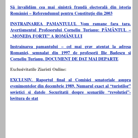
Să invalidăm cea mai sinistră fraudă electorală din istoria
României – Referendumul pentru Constituție din 2003
INSTRAINAREA PAMANTULUI. Vom ramane fara tara.
Avertismentul Profesorului Corneliu Turianu: PĂMÂNTUL –
„MONEDA FORTE” A ROMÂNULUI
Instrainarea pamantului – cel mai grav atentat la adresa
Romaniei, semnalat din 1997 de profesorii Ilie Badescu si
Corneliu Turianu. DOCUMENT DE DAT MAI DEPARTE
Exclusivitatile Ziaristi Online:
EXCLUSIV. Raportul final al Comisiei senatoriale asupra
evenimentelor din decembrie 1989. Numarul exact al “turistilor”
sovietici si datele Securitatii despre scenariile “revolutiei”-
lovitura de stat