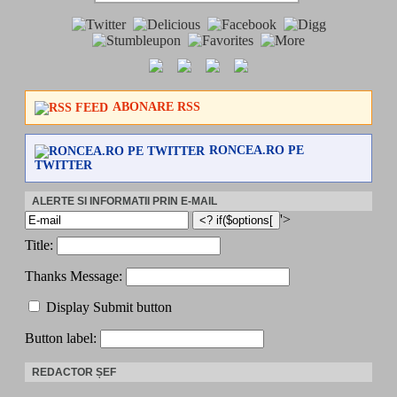
ABONARE RSS
RONCEA.RO PE
TWITTER
ALERTE SI INFORMATII PRIN E-MAIL
'>
Title:
Thanks Message:
Display Submit button
Button label:
REDACTOR ȘEF