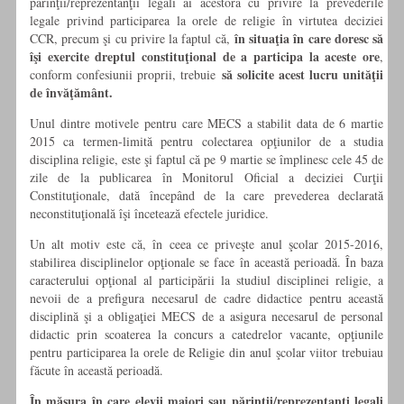
părinţii/reprezentanţii legali ai acestora cu privire la prevederile
legale privind participarea la orele de religie în virtutea deciziei
în situaţia în care doresc să
CCR, precum şi cu privire la faptul că,
îşi exercite dreptul constituţional de a participa la aceste ore
,
să solicite acest lucru unităţii
conform confesiunii proprii, trebuie
de învăţământ.
Unul dintre motivele pentru care MECS a stabilit data de 6 martie
2015 ca termen-limită pentru colectarea opţiunilor de a studia
disciplina religie, este şi faptul că pe 9 martie se împlinesc cele 45 de
zile de la publicarea în Monitorul Oficial a deciziei Curţii
Constituţionale, dată începând de la care prevederea declarată
neconstituţională îşi încetează efectele juridice.
Un alt motiv este că, în ceea ce priveşte anul şcolar 2015-2016,
stabilirea disciplinelor opţionale se face în această perioadă. În baza
caracterului opţional al participării la studiul disciplinei religie, a
nevoii de a prefigura necesarul de cadre didactice pentru această
disciplină şi a obligaţiei MECS de a asigura necesarul de personal
didactic prin scoaterea la concurs a catedrelor vacante, opţiunile
pentru participarea la orele de Religie din anul şcolar viitor trebuiau
făcute în această perioadă.
În măsura în care elevii majori sau părinţii/reprezentanţi legali