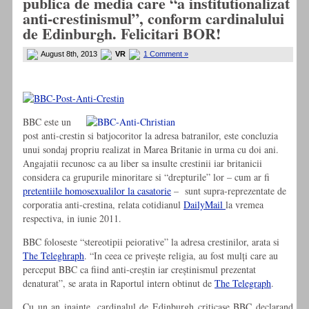
publica de media care “a institutionalizat
anti-crestinismul”, conform cardinalului
de Edinburgh. Felicitari BOR!
August 8th, 2013
VR
1 Comment »
BBC este un
post anti-crestin si batjocoritor la adresa batranilor, este concluzia
unui sondaj propriu realizat in Marea Britanie in urma cu doi ani.
Angajatii recunosc ca au liber sa insulte crestinii iar britanicii
considera ca grupurile minoritare si “drepturile” lor – cum ar fi
pretentiile homosexualilor la casatorie
– sunt supra-reprezentate de
corporatia anti-crestina, relata cotidianul
DailyMail
la vremea
respectiva, in iunie 2011.
BBC foloseste “stereotipii peiorative” la adresa crestinilor, arata si
The Teleghraph
. “In ceea ce privește religia, au fost mulți care au
perceput BBC ca fiind anti-creștin iar creștinismul prezentat
denaturat”, se arata in Raportul intern obtinut de
The Telegraph
.
Cu un an inainte, cardinalul de Edinburgh criticase BBC declarand