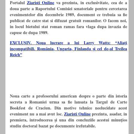
Portalul
Ziaristi Online
va prezinta, in exclusivitate, cea de a
doua parte a Raportului Comisiei senatoriale pentru cercetarea
evenimentelor din decembrie 1989, document ce trebuia sa fie
publicat de catre stat si difuzat gratuit romanilor. O facem noi,
in locul bietului stat roman ramas fara vlaga dupa invazia de
capuse de dupa 1989.
EXCLUSIV. Noua lucrare a lui Larry Watts: “Aliaţi
incompatibili. România, Ungaria, Finlanda şi cel de-al Treilea
Reich”
Noua carte a profesorului american despre o parte din istoria
secreta a Romaniei urma sa fie lansata la Targul de Carte
Bookfest de Craciun. Din motive tehnice neelucidate acest
eveniment nu a mai avut loc.
Ziaristi Online
prezinta, asadar, in
premiera, introducerea şi una din concluziile acestui minuţios
studiu doctoral bazat pe documente irefutabile.