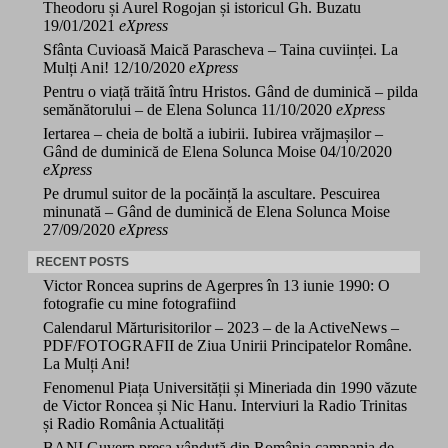
Theodoru și Aurel Rogojan și istoricul Gh. Buzatu
19/01/2021
eXpress
Sfânta Cuvioasă Maică Parascheva – Taina cuviinței. La
Mulți Ani!
12/10/2020
eXpress
Pentru o viață trăită întru Hristos. Gând de duminică – pilda
semănătorului – de Elena Solunca
11/10/2020
eXpress
Iertarea – cheia de boltă a iubirii. Iubirea vrăjmașilor –
Gând de duminică de Elena Solunca Moise
04/10/2020
eXpress
Pe drumul suitor de la pocăință la ascultare. Pescuirea
minunată – Gând de duminică de Elena Solunca Moise
27/09/2020
eXpress
RECENT POSTS
Victor Roncea suprins de Agerpres în 13 iunie 1990: O
fotografie cu mine fotografiind
Calendarul Mărturisitorilor – 2023 – de la ActiveNews –
PDF/FOTOGRAFII de Ziua Unirii Principatelor Române.
La Mulți Ani!
Fenomenul Piața Universității și Mineriada din 1990 văzute
de Victor Roncea și Nic Hanu. Interviuri la Radio Trinitas
și Radio România Actualități
BANI Guvern presa vândută din România campania de