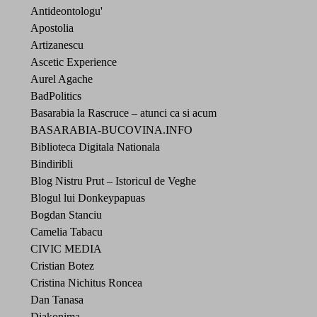
Antideontologu'
Apostolia
Artizanescu
Ascetic Experience
Aurel Agache
BadPolitics
Basarabia la Rascruce – atunci ca si acum
BASARABIA-BUCOVINA.INFO
Biblioteca Digitala Nationala
Bindiribli
Blog Nistru Prut – Istoricul de Veghe
Blogul lui Donkeypapuas
Bogdan Stanciu
Camelia Tabacu
CIVIC MEDIA
Cristian Botez
Cristina Nichitus Roncea
Dan Tanasa
Diakonima