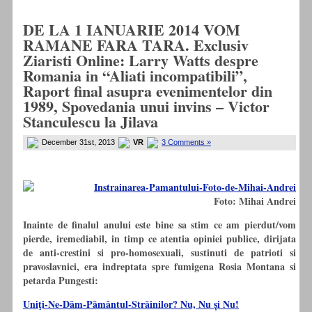
DE LA 1 IANUARIE 2014 VOM
RAMANE FARA TARA. Exclusiv
Ziaristi Online: Larry Watts despre
Romania in “Aliati incompatibili”,
Raport final asupra evenimentelor din
1989, Spovedania unui invins – Victor
Stanculescu la Jilava
December 31st, 2013
VR
3 Comments »
Foto: Mihai Andrei
Inainte de finalul anului este bine sa stim ce am pierdut/vom
pierde, iremediabil, in timp ce atentia opiniei publice, dirijata
de anti-crestini si pro-homosexuali, sustinuti de patrioti si
pravoslavnici, era indreptata spre fumigena Rosia Montana si
petarda Pungesti:
Uniţi-Ne-Dăm-Pământul-Străinilor? Nu, Nu și Nu!