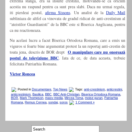
extrema stanga, era sa insulte crestinii, motivandu-se ca oricum
acestia nu raspund pentru ca sunt prea slabi. Daca nu urmai regula,
iti pierdeai postul,
afirma Sissons
. Un analist de la
Daily Mail
subliniaza de altfel ca vinovata de gradul ridicat de anti-crestinism al
“ateistilor Guardianisti” de la BBC este si Biserica Anglicana, pentru
ca nu reactioneaza.
Nu acelasi lucru a facut Biserica Ortodoxa Romana, care a emis un
viguros si foarte bine argumentat protest la un reportaj anti-crestin de
O manipulare care nu onorează
toata jena, descris de BOR drept
postul de televiziune BBC
. Iata de ce, de data aceasta, trebuie
felicitata Patriarhia Romana.
Victor Roncea
Posted in
Documentare
,
Top News
Tags:
anti-crestinism
,
anticrestini
,
anticrestinism
,
Basilica
,
BBC
,
BBC Anti-Christian
,
Biserica Ortodoxa Romana
,
BOR
,
Mark Thompson
,
mass-media
,
Mircea Toma
,
moise guran
,
Patriarhia
Romana
,
Remus Cernea
,
sondaj
,
soros
1 Comment »