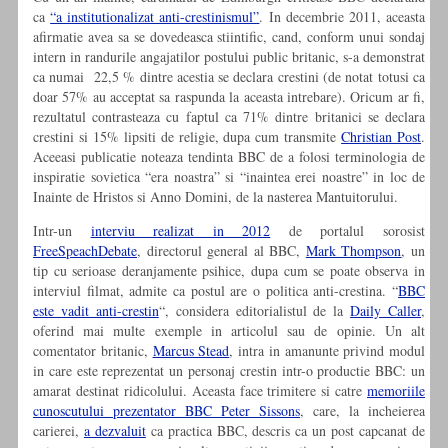
ca
“a institutionalizat anti-crestinismul”
. In decembrie 2011, aceasta
afirmatie avea sa se dovedeasca stiintific, cand, conform unui sondaj
intern in randurile angajatilor postului public britanic, s-a demonstrat
ca numai 22,5 % dintre acestia se declara crestini (de notat totusi ca
doar 57% au acceptat sa raspunda la aceasta intrebare). Oricum ar fi,
rezultatul contrasteaza cu faptul ca 71% dintre britanici se declara
crestini si 15% lipsiti de religie, dupa cum transmite
Christian Post
.
Aceeasi publicatie noteaza tendinta BBC de a folosi terminologia de
inspiratie sovietica “era noastra” si “inaintea erei noastre” in loc de
Inainte de Hristos si Anno Domini, de la nasterea Mantuitorului.
Intr-un
interviu realizat in 2012
de portalul sorosist
FreeSpeachDebate
, directorul general al BBC,
Mark Thompson
, un
tip cu serioase deranjamente psihice, dupa cum se poate observa in
interviul filmat, admite ca postul are o politica anti-crestina. “
BBC
este vadit anti-crestin
“, considera editorialistul de la
Daily Caller
,
oferind mai multe exemple in articolul sau de opinie. Un alt
comentator britanic,
Marcus Stead
, intra in amanunte privind modul
in care este reprezentat un personaj crestin intr-o productie BBC: un
amarat destinat ridicolului. Aceasta face trimitere si catre
memoriile
cunoscutului prezentator BBC Peter Sissons
, care, la incheierea
carierei,
a dezvaluit
ca practica BBC, descris ca un post capcanat de