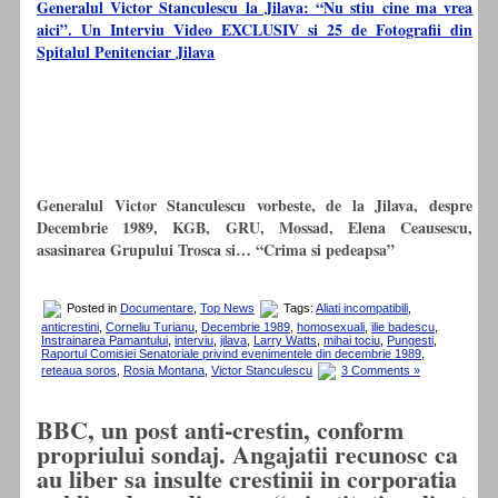
Generalul Victor Stanculescu la Jilava: “Nu stiu cine ma vrea
aici”. Un Interviu Video EXCLUSIV si 25 de Fotografii din
Spitalul Penitenciar Jilava
Generalul Victor Stanculescu vorbeste, de la Jilava, despre
Decembrie 1989, KGB, GRU, Mossad, Elena Ceausescu,
asasinarea Grupului Trosca si… “Crima si pedeapsa”
Posted in
Documentare
,
Top News
Tags:
Aliati incompatibili
,
anticrestini
,
Corneliu Turianu
,
Decembrie 1989
,
homosexuali
,
ilie badescu
,
Instrainarea Pamantului
,
interviu
,
jilava
,
Larry Watts
,
mihai tociu
,
Pungesti
,
Raportul Comisiei Senatoriale privind evenimentele din decembrie 1989
,
reteaua soros
,
Rosia Montana
,
Victor Stanculescu
3 Comments »
BBC, un post anti-crestin, conform
propriului sondaj. Angajatii recunosc ca
au liber sa insulte crestinii in corporatia