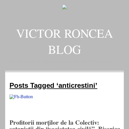
VICTOR RONCEA
BLOG
„ADEVARUL RAMANE, ORICARE AR FI SOARTA SLUJITORILOR SAI" – GH.
I. B.
Posts Tagged ‘anticrestini’
Profitorii morţilor de la Colectiv:
sataniştii din “societatea civilă”. Biserica,