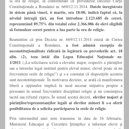
la ora de religie, în conformitate cu prevederile Deciziei Curţii
Datele înregistrate
Constituţionale a României nr. 669/12.11.2014.
în sistem până vineri, 6 martie, ora 18:00, indică faptul că, la
nivelul întregii ţări, au fost introduse 2.123.685 de cereri,
reprezentând
89,75%
din totalul celor 2.366.086 de elevi eligibili
să formuleze cereri pentru
a lua parte la ora de religie.
Reamintim că prin Decizia nr. 669/12.11.2014 emisă de Curtea
a fost admisă excepţia de
Constituţională a României,
neconstituţionalitate ridicată în legătură cu prevederile art. 18
alin. (2), teza întâi din Legea Educaţiei Naţionale nr.
1/2011
(„La solicitarea scrisă a elevului major, respectiv a părinţilor
sau a tutorelui legal instituit pentru elevul minor, elevul poate să nu
frecventeze orele de religie”) şi s-a constatat că dispoziţiile acesteia
sunt neconstituţionale. În motivarea deciziei, se arată că manifestarea
liberă a opţiunilor implică în mod necesar iniţiativa proprie a
persoanei în sensul frecventării disciplinei religie şi nu consimţirea
elevilor majori şi
tacită sau refuzul expres. În sensul acestei decizii,
părinţilor/reprezentanţilor legali ai elevilor minori li s-a oferit
posibilitatea de a solicita participarea la orele de religie
.
Prin intermediul unei note transmise în data de 16 februarie,
Ministerul Educaţiei şi Cercetării Ştiinţifice a informat elevii şi