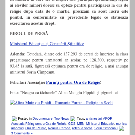
ai elevilor minori doresc să opteze pentru participarea la ora de
religie după data de 6 martie, precizăm că acest lucru este
posibil, în conformitate cu prevederile legale ce statuează
exercitarea acestui drept.
BIROUL DE PRESĂ
Ministerul Educaţiei şi Cercetării Ştiinţifice
Adenda:
Totodată, dintre cele 137.293 de cereri de înscriere la clasa
pregătitoare pentru următorul an şcolar, pe 128.300, respectiv pe
93,45 la sută, figurează opţiunea pentru ora de religie, a mai anunţat
ministrul Sorin Cîmpeanu.
Felicitari Asociaţiei
Părinţi pentru Ora de Religie
!
Foto: “Neagra ca tăciunele” Alina Mungiu Pippidi şi pigmeii ei
Posted in
Documentare
,
Top News
Tags:
anticrestini
,
APOR
,
Asociatia Părinţi pentru Ora de Religie
,
GDS
,
MEN
,
Ministerul Educatiei
,
monica
macovei
,
Ora de Religie
,
Remus Cernea
,
reteaua soros
,
Sorin Cimpeanu
3 Comments »