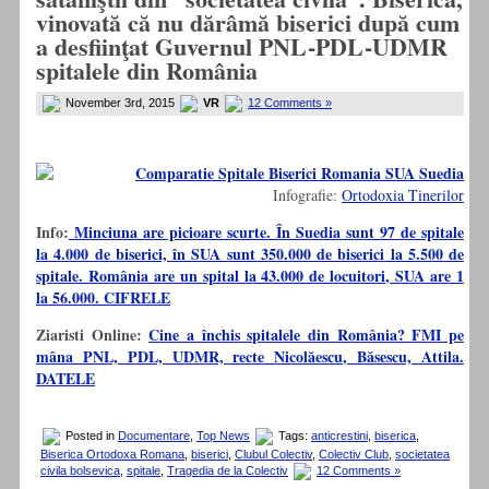
vinovată că nu dărâmă biserici după cum
a desfiinţat Guvernul PNL-PDL-UDMR
spitalele din România
November 3rd, 2015
VR
12 Comments »
Infografie:
Ortodoxia Tinerilor
Info:
Minciuna are picioare scurte. În Suedia sunt 97 de spitale
la 4.000 de biserici, în SUA sunt 350.000 de biserici la 5.500 de
spitale. România are un spital la 43.000 de locuitori, SUA are 1
la 56.000. CIFRELE
Ziaristi Online:
Cine a închis spitalele din România? FMI pe
mâna PNL, PDL, UDMR, recte Nicolăescu, Băsescu, Attila.
DATELE
Posted in
Documentare
,
Top News
Tags:
anticrestini
,
biserica
,
Biserica Ortodoxa Romana
,
biserici
,
Clubul Colectiv
,
Colectiv Club
,
societatea
civila bolsevica
,
spitale
,
Tragedia de la Colectiv
12 Comments »