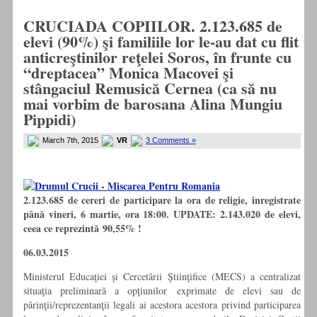
CRUCIADA COPIILOR. 2.123.685 de
elevi (90%) şi familiile lor le-au dat cu flit
anticreştinilor reţelei Soros, în frunte cu
“dreptacea” Monica Macovei şi
stângaciul Remusică Cernea (ca să nu
mai vorbim de barosana Alina Mungiu
Pippidi)
March 7th, 2015
VR
3 Comments »
2.123.685 de cereri de participare la ora de religie, înregistrate
până vineri, 6 martie, ora 18:00. UPDATE: 2.143.020 de elevi,
ceea ce reprezintă 90,55% !
06.03.2015
Ministerul Educaţiei şi Cercetării Ştiinţifice (MECS) a centralizat
situaţia preliminară a opţiunilor exprimate de elevi sau de
părinţii/reprezentanţii legali ai acestora acestora privind participarea