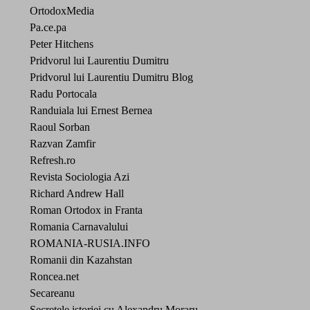
OrtodoxMedia
Pa.ce.pa
Peter Hitchens
Pridvorul lui Laurentiu Dumitru
Pridvorul lui Laurentiu Dumitru Blog
Radu Portocala
Randuiala lui Ernest Bernea
Raoul Sorban
Razvan Zamfir
Refresh.ro
Revista Sociologia Azi
Richard Andrew Hall
Roman Ortodox in Franta
Romania Carnavalului
ROMANIA-RUSIA.INFO
Romanii din Kazahstan
Roncea.net
Secareanu
Secretele istoriei cu Alexandru Moraru