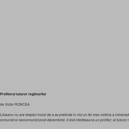
Profitorul tuturor regimurilor
de Victor RONCEA
Liiceanu nu are dreptul moral de a se pretinde in nici un fel vreo victima a mineria
comunist si neocomunist post-decembrist. A fost intotdeauna un profitor; al tuturor r