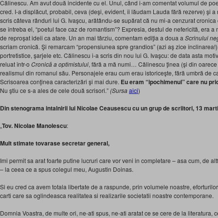
Călinescu. Am avut două incidente cu el. Unul, când i-am comentat volumul de po
cred. I-a displăcut, probabil, ceva (deşi, evident, îi lăudam Lauda fără rezerve) şi a re
scris câteva rânduri lui G. Ivaşcu, arătându-se supărat că nu mi-a cenzurat cronic
se întreba el, “poetul face caz de romantism”? Expresia, destul de nefericită, era a
de reproşat ideii ca atare. Un an mai târziu, comentam ediţia a doua a
Scrinului ne
scriam cronică. Şi remarcam “propensiunea spre grandios” (azi aş zice înclinarea!)
portretistice, şarjele etc. Călinescu i-a scris din nou lui G. Ivaşcu: de data asta mot
reluat într-o
Cronică a optimistului
, fără a mă numi… Călinescu ţinea (şi din oarece
realismul din romanul său. Personajele erau cum erau istoriceşte, fără umbră de ca
Scrisoarea conţinea caracterizări şi mai dure.
Eu eram “ipochimenul” care nu pri
Nu ştiu ce s-a ales de cele două scrisori.”
(Sursa
aici
)
Din stenograma intalnirii lui Nicolae Ceausescu cu un grup de scriitori,
13 mart
„
Tov. Nicolae Manolescu
:
Mult stimate tovarase secretar general,
Imi permit sa arat foarte putine lucruri care vor veni in completare – asa cum, de alt
– la ceea ce a spus colegul meu, Augustin Doinas.
Si eu cred ca avem totala libertate de a raspunde, prin volumele noastre, eforturilo
carti care sa oglindeasca realitatea si realizarile societatii noastre contemporane.
Domnia Voastra, de multe ori, ne-ati spus, ne-ati aratat ce se cere de la literatura, c