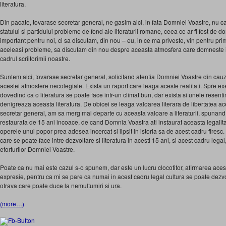
literatura.
Din pacate, tovarase secretar general, ne gasim aici, in fata Domniei Voastre, nu 
statului si partidului probleme de fond ale literaturii romane, ceea ce ar fi fost de dori
important pentru noi, ci sa discutam, din nou – eu, in ce ma priveste, vin pentru p
aceleasi probleme, sa discutam din nou despre aceasta atmosfera care domneste in v
cadrul scriitorimii noastre.
Suntem aici, tovarase secretar general, solicitand atentia Domniei Voastre din cauz
acestei atmosfere necolegiale. Exista un raport care leaga aceste realitati. Spre e
dovedind ca o literatura se poate face intr-un climat bun, dar exista si unele rese
denigreaza aceasta literatura. De obicei se leaga valoarea literara de libertatea aces
secretar general, am sa merg mai departe cu aceasta valoare a literaturii, spunand
restaurata de 15 ani incoace, de cand Domnia Voastra ati instaurat aceasta legali
operele unui popor prea adesea incercat si lipsit in istoria sa de acest cadru fires
care se poate face intre dezvoltare si literatura in acesti 15 ani, si acest cadru legal,
eforturilor Domniei Voastre.
Poate ca nu mai este cazul s-o spunem, dar este un lucru clocotitor, afirmarea aceste
expresie, pentru ca mi se pare ca numai in acest cadru legal cultura se poate dezvol
otrava care poate duce la nemultumiri si ura.
(more…)