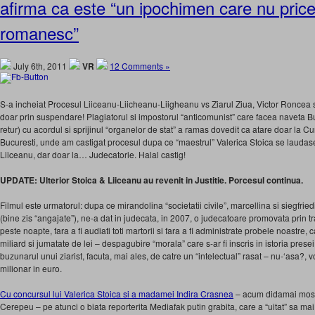
afirma ca este “un ipochimen care nu price
romanesc”
July 6th, 2011
VR
12 Comments »
S-a incheiat Procesul Liiceanu-Liicheanu-Liigheanu vs Ziarul Ziua, Victor Roncea s
doar prin suspendare! Plagiatorul si impostorul “anticomunist” care facea naveta B
retur) cu acordul si sprijinul “organelor de stat” a ramas dovedit ca atare doar la C
Bucuresti, unde am castigat procesul dupa ce “maestrul” Valerica Stoica se laudase
Liiceanu, dar doar la… Judecatorie. Halal castig!
UPDATE: Ulterior Stoica & Liiceanu au revenit in Justitie. Porcesul continua.
Filmul este urmatorul: dupa ce mirandolina “societatii civile”, marcellina si siegfriedi
(bine zis “angajate”), ne-a dat in judecata, in 2007, o judecatoare promovata prin t
peste noapte, fara a fi audiati toti martorii si fara a fi administrate probele noastre
miliard si jumatate de lei – despagubire “morala” care s-ar fi inscris in istoria pres
buzunarul unui ziarist, facuta, mai ales, de catre un “intelectual” rasat – nu-‘asa?, 
milionar in euro.
Cu concursul lui Valerica Stoica si a madamei Indira Crasnea
– acum didamai most
Cerepeu – pe atunci o biata reporterita Mediafak putin grabita, care a “uitat” sa mai so