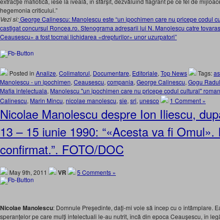
extracţie mafiotică, iese la iveală, în sfârşit, dezvăluind flagrant pe ce fel de mijloa
hegemonia criticului.”
Vezi si:
George Calinescu: Manolescu este “un ipochimen care nu pricepe codul cul
castigat concursul Roncea.ro. Stenograma adresarii lui N. Manolescu catre tovaras
Ceausescu» a fost tocmai lichidarea «drepturilor» unor uzurpatori”
Posted in
Analize
,
Colimatorul
,
Documentare
,
Editoriale
,
Top News
Tags:
as
Manolescu - un ipochimen
,
Ceausescu
,
compania
,
George Calinescu
,
Gogu Radu
Mafia intelectuala
,
Manolescu "un ipochimen care nu pricepe codul cultural" roma
Calinescu
,
Marin Mincu
,
nicolae manolescu
,
sie
,
sri
,
unesco
1 Comment »
Nicolae Manolescu despre Ion Iliescu, dup
13 – 15 iunie 1990: “«Acesta va fi Omul». I
confirmat.”. FOTO/DOC
May 9th, 2011
VR
5 Comments »
Nicolae Manolescu
: Domnule Preşedinte, daţi-mi voie să încep cu o întâmplare. Ea
speranţelor pe care mulţi intelectuali le-au nutrit, încă din epoca Ceauşescu, în le