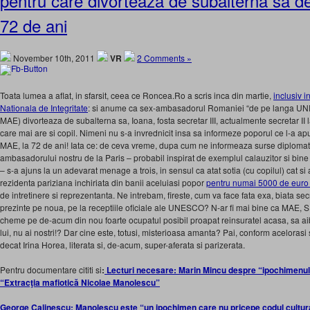
pentru care divorteaza de subalterna sa 
72 de ani
November 10th, 2011
VR
2 Comments »
Toata lumea a aflat, in sfarsit, ceea ce Roncea.Ro a scris inca din martie,
inclusiv i
Nationala de Integritate
: si anume ca sex-ambasadorul Romaniei “de pe langa UNES
MAE) divorteaza de subalterna sa, Ioana, fosta secretar III, actualmente secretar II 
care mai are si copil. Nimeni nu s-a invrednicit insa sa informeze poporul ce l-a ap
MAE, la 72 de ani! Iata ce: de ceva vreme, dupa cum ne informeaza surse diplomati
ambasadorului nostru de la Paris – probabil inspirat de exemplul calauzitor si bine
– s-a ajuns la un adevarat menage a trois, in sensul ca atat sotia (cu copilul) cat si
rezidenta pariziana inchiriata din banii aceluiasi popor
pentru numai 5000 de euro
de intretinere si reprezentanta. Ne intrebam, fireste, cum va face fata exa, biata secr
prezinte pe noua, pe la receptiile oficiale ale UNESCO? N-ar fi mai bine ca MAE, S
cheme pe de-acum din nou foarte ocupatul posibil proapat reinsuratel acasa, sa ai
lui, nu ai nostri!? Dar cine este, totusi, misterioasa amanta? Pai, conform acelorasi
decat Irina Horea, literata si, de-acum, super-aferata si parizerata.
Pentru documentare cititi si
:
Lecturi necesare: Marin Mincu despre “ipochimenul
“Extracţia mafiotică Nicolae Manolescu”
George Calinescu: Manolescu este “un ipochimen care nu pricepe codul cultur