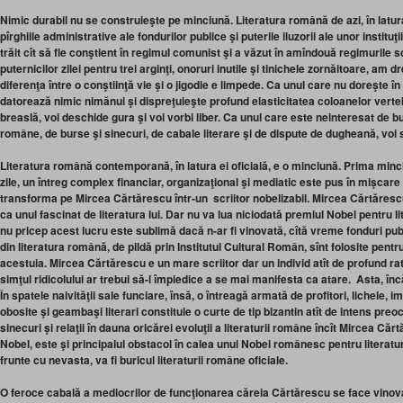
Nimic durabil nu se construieşte pe minciună. Literatura română de azi, în latura
pîrghiile administrative ale fondurilor publice şi puterile iluzorii ale unor instituţi
trăit cît să fie conştient în regimul comunist şi a văzut în amîndouă regimurile sc
puternicilor zilei pentru trei arginţi, onoruri inutile şi tinichele zornăitoare, am 
diferenţa între o conştiinţă vie şi o jigodie e limpede. Ca unul care nu doreşte în
datorează nimic nimănui şi dispreţuieşte profund elasticitatea coloanelor vertebr
breaslă, voi deschide gura şi voi vorbi liber. Ca unul care este neinteresat de bu
române, de burse şi sinecuri, de cabale literare şi de dispute de dugheană, voi 
Literatura română contemporană, în latura ei oficială, e o minciună. Prima minciu
zile, un întreg complex financiar, organizaţional şi mediatic este pus în mişcare î
transforma pe Mircea Cărtărescu într-un scriitor nobelizabil. Mircea Cărtăresc
ca unul fascinat de literatura lui. Dar nu va lua niciodată premiul Nobel pentru li
nu pricep acest lucru este sublimă dacă n-ar fi vinovată, cîtă vreme fonduri pu
din literatura română, de pildă prin Institutul Cultural Român, sînt folosite pentr
acestuia. Mircea Cărtărescu e un mare scriitor dar un individ atît de profund rata
simţul ridicolului ar trebui să-l împiedice a se mai manifesta ca atare. Asta, înc
În spatele naivităţii sale funciare, însă, o întreagă armată de profitori, lichele, i
obosite şi geambaşi literari constituie o curte de tip bizantin atît de intens preo
sinecuri şi relaţii în dauna oricărei evoluţii a literaturii române încît Mircea Că
Nobel, este şi principalul obstacol în calea unui Nobel românesc pentru literatu
frunte cu nevasta, va fi buricul literaturii române oficiale.
O feroce cabală a mediocrilor de funcţionarea căreia Cărtărescu se face vinovat