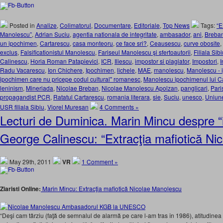
Posted in
Analize
,
Colimatorul
,
Documentare
,
Editoriale
,
Top News
Tags:
“E
Manolescu”
,
Adrian Suciu
,
agentia nationala de integritate
,
ambasador
,
ani
,
Breba
un ipochimen
,
Cartarescu
,
casa monteoru
,
ce face sri?
,
Ceausescu
,
curve obosite
,
exclus
,
Falsificationistul Manolescu
,
Fariseul Manolescu şi sfertoautorii
,
Filiala Si
Calinescu
,
Horia Roman Patapievici
,
ICR
,
Iliescu
,
impostor si plagiator
,
Impostori
,
I
Radu Vacarescu
,
Ion Chichere
,
Ipochimen
,
lichele
,
MAE
,
manolescu
,
Manolescu - 
ipochimen care nu pricepe codul cultural" romanesc
,
Manolescu ipochimenul lui C
leninism
,
Mineriada
,
Nicolae Breban
,
Nicolae Manolescu Apolzan
,
panglicari
,
Pari
propagandist PCR
,
Ratatul Cartarescu
,
romania literara
,
sie
,
Suciu
,
unesco
,
Uniune
USR filiala Sibiu
,
Viorel Muresan
4 Comments »
Lecturi de Duminica. Marin Mincu despre “
George Calinescu: “Extracţia mafiotică Ni
May 29th, 2011
VR
1 Comment »
Ziaristi Online:
Marin Mincu: Extracţia mafiotică Nicolae Manolescu
“Deşi cam târziu (faţă de semnalul de alarmă pe care l-am tras în 1986), atitudin