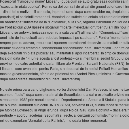
Posesorul “frumosului nume” Liiceanu (dupa cum se auto-gratuleaza domnia sa in “
“executat in piata publica”. Pentru ca doi confrati de ai sai din grupul celor care-l
– din diferite motive – ii contesta, in primul rand, dupa cum consider eu, dreptul de 
(narcisist) al societatii romanesti. Vanatorii de suflete din celula adulatorilor intelectu
un handicapat sufleteste de la “Cotidianul”, si la EvZ, organul Partidului Idolilor
pe frontispiciul ZIUA lipseste sloganul “moarte intelectualilor”, “pentru a fi din nou
Liiceanu se auto-victimizeaza (pentru a cata oara?) afirmand in “Comunicatul” sau ca
unei liste de intelectuali care trebuiau impuscati pe stadioane”. Pentru “memoria in
respect pentru adevar, trebuie sa-i spunem aparatoarei de serviciu a mafiotilor cult
treaba: studentii creatori ai fenomenului anticomunist Piata Universitatii – printre 
deja executati “in piata publica” sau maltratati si apoi incarcerati. In timp ce domnu
Inca din data de 14 iunie acesta a fost protejat – ca si membrii si sediul Grupului p
provine – de catre autoritatile paramilitare ale Frontului Salvarii Nationale (FSN). I
Liiceanu, care avea bilet pentru Paris, s-a deplasat de la sediul Editurii Humanitas
masina guvernamentala, oferita de prietenul sau Andrei Plesu, ministru in Guvernul 
dupa masacrarea studentilor din Piata Universitatii).
Nu este prima oara cand Liigheanu, vorba disidentului Dan Petrescu, isi cosmetizea
exemplu, “Lulu”, dupa cum era alintat de Securitate, nu a dat o explicatie privind mo
strecoare in 1982 prin sanul aparatului Departamentului Securitatii Statului, pana 
de o bursa Humboldt sub ochii BND si STASI, servanta KGB, si cum facea si “salturi”
pe Monica Lovinescu si Virgil Ierunca, dupa Noica. Sau, cum a obtinut – daca era 
pretinde – acordul aceleiasi Securitati si, recte, al cenzurii comuniste, “nomina odi
mii de exemplare “Jurnalul de la Paltinis”, – totodata bine remunerat.