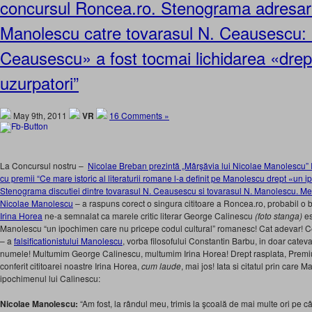
concursul Roncea.ro. Stenograma adresarii
Manolescu catre tovarasul N. Ceausescu: “
Ceausescu» a fost tocmai lichidarea «drept
uzurpatori”
May 9th, 2011
VR
16 Comments »
La Concursul nostru –
Nicolae Breban prezintă „Mârşăvia lui Nicolae Manolescu” 
cu premii “Ce mare istoric al literaturii romane l-a definit pe Manolescu drept «un
Stenograma discutiei dintre tovarasul N. Ceausescu si tovarasul N. Manolescu. Men
Nicolae Manolescu
– a raspuns corect o singura cititoare a Roncea.ro, probabil o 
Irina Horea
ne-a semnalat ca marele critic literar George Calinescu
(foto stanga)
es
Manolescu “un ipochimen care nu pricepe codul cultural” romanesc! Cat adevar! C
– a
falsificationistului Manolescu
, vorba filosofului Constantin Barbu, in doar catev
numele! Multumim George Calinescu, multumim Irina Horea! Drept rasplata, Premiu
conferit cititoarei noastre Irina Horea,
cum laude
, mai jos! Iata si citatul prin care
ipochimenul lui Calinescu:
Nicolae Manolescu:
“Am fost, la rândul meu, trimis la şcoală de mai multe ori pe 