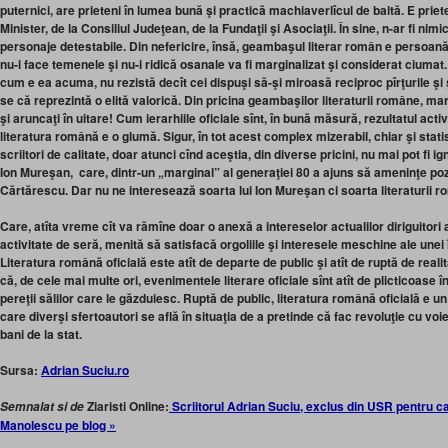
puternici, are prieteni în lumea bună şi practică machiaverlîcul de baltă. E prieten
Minister, de la Consiliul Judeţean, de la Fundaţii şi Asociaţii. În sine, n-ar fi nim
personaje detestabile. Din nefericire, însă, geambaşul literar român e persoană 
nu-i face temenele şi nu-i ridică osanale va fi marginalizat şi considerat ciumat. 
cum e ea acuma, nu rezistă decît cei dispuşi să-şi miroasă reciproc pîrţurile ş
se că reprezintă o elită valorică. Din pricina geambaşilor literaturii române, mari
şi aruncaţi în uitare! Cum ierarhiile oficiale sînt, în bună măsură, rezultatul acti
literatura română e o glumă. Sigur, în tot acest complex mizerabil, chiar şi stati
scriitori de calitate, doar atunci cînd aceştia, din diverse pricini, nu mai pot fi i
Ion Mureşan, care, dintr-un „marginal” al generaţiei 80 a ajuns să ameninţe poziţ
Cărtărescu. Dar nu ne interesează soarta lui Ion Mureşan ci soarta literaturii 
Care, atîta vreme cît va rămîne doar o anexă a intereselor actualilor diriguitori 
activitate de seră, menită să satisfacă orgoliile şi interesele meschine ale unei 
Literatura română oficială este atît de departe de public şi atît de ruptă de reali
că, de cele mai multe ori, evenimentele literare oficiale sînt atît de plicticoase 
pereţii sălilor care le găzduiesc. Ruptă de public, literatura română oficială e un
care diverşi sfertoautori se află în situaţia de a pretinde că fac revoluţie cu v
bani de la stat.
Sursa:
Adrian Suciu.ro
Ziaristi Online:
Scriitorul Adrian Suciu, exclus din USR pentru ca 
Semnalat si de
Manolescu pe blog »