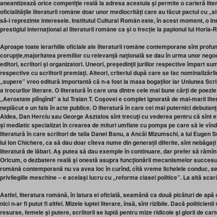
aneantizează orice competiţie reală la adresa acestuia şi permite o carieră liter
oficialităţile literaturii române doar unor mediocrităţi care au făcut pactul cu „s
să-i reprezinte interesele. Institutul Cultural Român este, în acest moment, o insti
prestigiul internaţional al literaturii române ca şi o frecţie la papionul lui Horia
Aproape toate ierarhiile oficiale ale literaturii române contemporane sînt profun
corupţie,majoritatea premiilor cu relevanţă naţională se dau în urma unor negocier
editori, scriitori şi organizatori. Uneori, preşedinţii juriilor respective împart s
respective cu scriitorii premiaţi. Alteori, criteriul după care se fac nominalizări
„supere” vreo editură importantă că n-a fost la masa bogaţilor iar Uniunea Scrii
a trocurilor literare. O literatură în care una dintre cele mai bune cărţi de poezie
„Aerostate plîngînd” a lui Traian T. Coşovei e complet ignorată de mai-marii liter
neplăcut e un fals în acte publice. O literatură în care cei mai puternici debutanţi
Aldea, Dan Herciu sau George Asztalos sînt trecuţi cu vederea pentru că sînt ex
şi mediatic specializat în crearea de mituri umflate cu pompa pe care să le vînd
literatură în care scriitori de talia Danei Banu, a Ancăi Mizumschi, a lui Eugen S
lui Ion Chichere, ca să dau doar cîteva nume din generaţii diferite, sînt nebăga
literatură de lăbari. Aş putea să dau exemple în continuare, dar prefer să rămîn 
Oricum, o dezbatere reală şi onestă asupra funcţionării mecanismelor succesulu
română contemporană nu va avea loc în curînd, cîtă vreme lichelele conduc, se
privilegiile meschine – e acelaşi lucru cu „reforma clasei politice”. La altă scară
Astfel, literatura română, în latura ei oficială, seamănă ca două picături de ap
nici n-ar fi putut fi altfel. Mizele luptei literare, însă, sînt rizibile. Dacă politicien
resurse, femele şi putere, scriitorii se luptă pentru mize ridicole şi glorii de ca