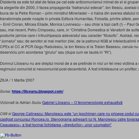
Disidenta sa este tot atat de falsa pe cat este anticomunismul mimat de el si grupa
la alegerile din 2000, ii facea propaganda “batranului edecar”, Ion Iliescu, acelasi d
buna de la Petre Roman – prim ministrul Mineriadei – o halca din averea statului 
transformata peste noapte in privata Editura Humanitas. Folosita, printre altele, pe
– Emil Cioran, Mircea Eliade, Monica Lovinescu – sau chiar a topi carti (!) – Paul
sau, mai recent, Petru Cimpoesu, care, in “Christina Domestica si Vanatorii de suflete
posturile jalnice care-i intruchipeaza adevaratul sau caracter “filosofic”. Acelasi, re
“Jurnalul” sau: de servitor al mai marilor zilei, de la patronul KGB al intelectualimii
CPEx al CC al PCR Gogu Radulescu, la Ion Iliescu si la Traian Basescu, caruia n
deserviciu prin acordarea “girului” sau (dupa cum se lauda in “Rl”).
Domnul Liiceanu nu are dreptul moral de a se pretinde in nici un fel vreo victima 
regimului comunist si neocomunist post-decembrist. A fost intotdeauna un profitor; al
ZIUA / 1 Martie 2007
Sursa:
https://liiceanu.blogspot.com/
Vizionati la Adrian Suciu
Gabriel Liiceanu – O fenomenologie exhaustivă
Cititi si
George Calinescu: Manolescu este “un ipochimen care nu pricepe codul cul
castigat concursul Roncea.ro. Stenograma adresarii lui N. Manolescu catre tovaras
Ceausescu» a fost tocmai lichidarea «drepturilor» unor uzurpatori”