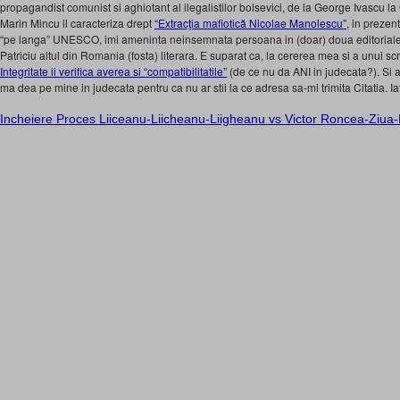
propagandist comunist si aghiotant al ilegalistilor bolsevici, de la George Ivascu 
Marin Mincu il caracteriza drept
“Extracţia mafiotică Nicolae Manolescu”
, in prezen
“pe langa” UNESCO, imi ameninta neinsemnata persoana in (doar) doua editoriale “
Patriciu altul din Romania (fosta) literara. E suparat ca, la cererea mea si a unui scri
Integritate ii verifica averea si “compatibilitatile”
(de ce nu da ANI in judecata?). Si 
ma dea pe mine in judecata pentru ca nu ar stii la ce adresa sa-mi trimita Citatia. Iat
Incheiere Proces Liiceanu-Liicheanu-Liigheanu vs Victor Roncea-Ziua-