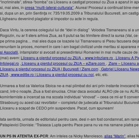
“incriminate”, stirea-“bomba” ca Liiceanu a castigat procesul cu Ziua a aparut in ap
si, mai ales, in
presa “multi-lateral-culturala”
. Aiurea! Procesul a continuat bine-mers
si, dupa un an, prin Sentinţa nr. 735/19.05.2009 a Tribunalului Bucuresti, am casti
Liigheanu devenind plagiator si impostor cu acte in regula.
Daca Vintu, la cererea colegului lui de “Idei in dialog” Volodea Tismaneanu si a unui
Rogozin, nu ar fi sters arhiva Ziua, as fi putut sa fac trimitere direct la sursa (Vai, ce 
pe prima pagina… mai ales dupa ce loazele lui Tismaneanu si Plesu facusera deja
renuntam la proces, moment in care i-am bagat civilizat unde meritau si apararea m
si Asociatii
, intamplator si avocati ai presedintelui Romaniei in mai multe cauze d
(mai) avem:
Liiceanu a pierdut procesul cu ZIUA – www.infoziare.ro
,
Liiceanu A Pie
Infolegal.ro
,
Liiceanu a pierdut procesul cu ZIUA – eZiare.com
,
Ziare – Liiceanu a
Liiceanu a pierdut procesul cu ZIUA | Bucuresti | Ziare.com
,
Gabriel Liiceanu News 
ZIUA
,
www.editie.ro | Liiceanu a pierdut procesul cu noi
, etc, etc.
Urmarea a fost ca Valerica Stoica ne-a mai plimbat doi ani prin instante invocand fe
cand, intr-o noapte, Ziua a fost sinucisa. Chiar daca avocatul ALRO (de ce nu ALRU
kominterniste a incercat sa ma scoata individual “vinovat” – ceea ce mi-ar fi conve
Strasbourg cu acest caz revoltator – completul de judecata al Tribunalului Bucuresti
Liiceanu a scapat de CEDO prin suspendare. Pacat, cum spuneam!
Iata sentinta, urmata de editorialul pentru care, desi n-am fost condamnat, am rama
Patapievici Dionisie: “Traiasca Lupta pentru Pace pana nu va ma ramane piatra pe
UN PS IN ATENTIA EX-PCR
: Am inteles ca Nicky Manolesco,
alias “Marin”
, alias 