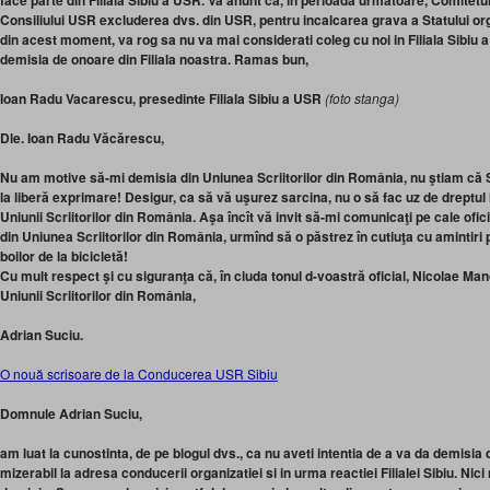
face parte din Filiala Sibiu a USR. Va anunt ca, in perioada urmatoare, Comitetu
Consiliului USR excluderea dvs. din USR, pentru incalcarea grava a Statului orga
din acest moment, va rog sa nu va mai considerati coleg cu noi in Filiala Sibiu a
demisia de onoare din Filiala noastra.
Ramas bun,
Ioan Radu Vacarescu, presedinte Filiala Sibiu a USR
(foto stanga)
Dle. Ioan Radu Văcărescu,
Nu am motive să-mi demisia din Uniunea Scriitorilor din România, nu ştiam că St
la liberă exprimare! Desigur, ca să vă uşurez sarcina, nu o să fac uz de dreptul
Uniunii Scriitorilor din România. Aşa încît vă invit să-mi comunicaţi pe cale of
din Uniunea Scriitorilor din România, urmînd să o păstrez în cutiuţa cu amintiri 
boilor de la bicicletă!
Cu mult respect şi cu siguranţa că, în ciuda tonul d-voastră oficial, Nicolae Ma
Uniunii Scriitorilor din România,
Adrian Suciu.
O nouă scrisoare de la Conducerea USR Sibiu
Domnule Adrian Suciu,
am luat la cunostinta, de pe blogul dvs., ca nu aveti intentia de a va da demisia
mizerabil la adresa conducerii organizatiei si in urma reactiei Filialei Sibiu. Ni