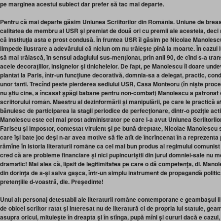
pe marginea acestui subiect dar prefer să tac mai departe.
Pentru că mai departe găsim Uniunea Scriitorilor din România. Uniune de breas
calitatea de membru al USR şi premiat de două ori cu premii ale acesteia, deci 
că instituţia asta e prost condusă. În fruntea USR îl găsim pe Nicolae Manolesc
limpede ilustrare a adevărului că niciun om nu trăieşte pînă la moarte. În cazul 
să mai trăiască, în sensul adagiului sus-menţionat, prin anii 90, de cînd s-a tran
acele decoraţiilor, insignelor şi tinichelelor. De fapt, pe Manolescu îl doare un
plantat la Paris, într-un funcţiune decorativă, domnia-sa a delegat, practic, co
unor tanti. Trecînd peste pierderea sediului USR, Casa Monteoru (în nişte proce
nu ştiu cine, a încasat şpăgi babane pentru non-combat) Manolescu a patronat 
scriitorului român. Maestru al dezinformării şi manipulării, pe care le practică atît
bănuiesc de participarea la stagii periodice de perfecţionare, dintr-o poziţie act
Manolescu este cel mai prost administrator pe care l-a avut Uniunea Scriitorilor 
Fariseu şi impostor, contestat virulent şi pe bună dreptate, Nicolae Manolescu se
care îşi bate joc deşi n-ar avea motive să fie atît de încrîncenat în a reprezent
rămîne în istoria literaturii române ca cel mai bun produs al regimului comunist î
cred că are probleme financiare şi nici pupincuriştii din jurul domniei-sale nu me
dramatic! Mai ales că, lipsit de legitimitatea pe care o dă competenţa, dl. Man
din dorinţa de a-şi salva gaşca, într-un simplu instrument de propagandă politică
pretenţiile d-voastră, dle. Preşedinte!
Unul alt personaj detestabil ale literaturii române contemporane e geambaşul lite
de obicei scriitor ratat şi interesat nu de literatură ci de propria lui statuie, g
asupra oricui, mituieşte în dreapta şi în stînga, pupă mîni şi cururi dacă e cazul