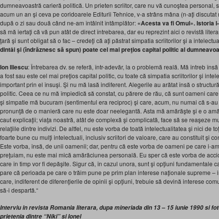
dumneavoastră carieră politică. Un prieten scriitor, care nu vă cunoştea personal, 
acum un an şi ceva pe coridoarele Editurii Tehnice, v-a strâns mâna (n-aţi discutat 
după o zi sau două când ne-am întâlnit întâmplător:
«Acesta va fi Omul». Istoria l
să mă iertaţi că vă pun atât de direct întrebarea, dar eu reprezint aici o revistă litera
ţară şi sunt obligat să o fac – credeţi că aţi păstrat simpatia scriitorilor şi a intelectual
dintâi şi (îndrăznesc să spun) poate cel mai preţios capital politic al dumneavo
Ion Iliescu
: Întrebarea dv. se referă, într-adevăr, la o problemă reală. Mă întreb în
a fost sau este cel mai preţios capital politic, cu toate că simpatia scriitorilor şi inte
important prin el însuşi. Şi nu mă lasă indiferent. Alegerile au arătat însă o structură 
politic. Ceea ce nu mă împiedică să constat, cu părere de rău, că sunt oameni car
şi simpatie mă bucuram (sentimentul era reciproc) şi care, acum, nu numai că s-au 
pronunţă de o manieră care nu este doar neelegantă. Asta mă amărăşte şi e o am
caut explicaţii; viaţa noastră, atât de complexă şi complicată, face să se reaşeze multe
relaţiile dintre indivizi. De altfel, nu este vorba de toată intelectualitatea şi nici de toţ
foarte bune cu mulţi intelectuali, inclusiv scriitori de valoare, care au constituit şi c
Este vorba, însă, de unii oamenii; dar, pentru că este vorba de oameni pe care i-am 
preţuiam, nu este mai mică amărăciunea personală. Eu sper că este vorba de accid
care în timp vor fi depăşite. Sigur că, în cazul unora, sunt şi opţiuni fundamentale
pare că perioada pe care o trăim pune pe prim plan interese naţionale supreme – int
care, indiferent de diferenţierile de opinii şi opţiuni, trebuie să devină interese 
să-i despartă.“
Interviu in revista Romania literara, dupa mineriada din 13 – 15 iunie 199
0 si f
prietenia dintre “Niki” si Ionel