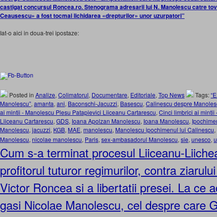
castigat concursul Roncea.ro. Stenograma adresarii lui N. Manolescu catre to
Ceausescu» a fost tocmai lichidarea «drepturilor» unor uzurpatori”
Iat-o aici in doua-trei ipostaze:
Posted in
Analize
,
Colimatorul
,
Documentare
,
Editoriale
,
Top News
Tags:
“E
Manolescu”
,
amanta
,
ani
,
Baconschi-Jacuzzi
,
Basescu
,
Calinescu despre Manoles
ai mintii - Manolescu Plesu Patapievici Liiceanu Cartarescu
,
Cinci limbrici ai mint
Liiceanu Cartarescu
,
GDS
,
Ioana Apolzan Manolescu
,
Ioana Manolescu
,
Ipochime
Manolescu
,
jacuzzi
,
KGB
,
MAE
,
manolescu
,
Manolescu ipochimenul lui Calinescu
,
Manolescu
,
nicolae manolescu
,
Paris
,
sex-ambasadorul Manolescu
,
sie
,
unesco
,
u
Cum s-a terminat procesul Liiceanu-Liiche
profitorul tuturor regimurilor, contra ziarulu
Victor Roncea si a libertatii presei. La ce
gasi Nicolae Manolescu, cel despre care 