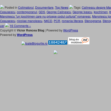
Posted in
Colimatorul
,
Documentare
,
Top News
Tags:
Calinescu despre Ma
Ceausescu
,
contemporanul
,
GDS
,
George Calinescu
,
George Ivascu
,
Ipochimen
,
Manolescu "un ipochimen care nu pricepe codul cultural" romanesc
,
Manolescu ipo
Ceausescu
,
nicolae manolescu
,
NKCD
,
PCR
,
romania literara
,
Stenograma
,
Steno
usr
16 Comments »
Copyright ©
Victor Roncea Blog
| Powered by
WordPress
Powered by
WordPress