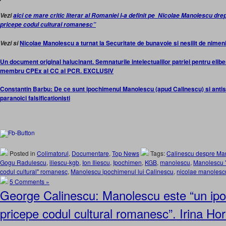
Vezi
aici ce mare critic literar al Romaniei l-a definit pe Nicolae Manolescu dr
pricepe codul cultural romanesc”
Nicolae Manolescu a turnat la Securitate de bunavoie si nesilit de nimen
Vezi si
Un document original halucinant. Semnaturile intelectualilor patriei pentru eli
membru CPEx al CC al PCR. EXCLUSIV
Constantin Barbu: De ce sunt ipochimenul Manolescu (apud Calinescu) si antis
paranoici falsificationisti
Posted in
Colimatorul
,
Documentare
,
Top News
Tags:
Calinescu despre Ma
Gogu Radulescu
,
iliescu-kgb
,
Ion Iliescu
,
Ipochimen
,
KGB
,
manolescu
,
Manolescu "
codul cultural" romanesc
,
Manolescu ipochimenul lui Calinescu
,
nicolae manolesc
5 Comments »
George Calinescu: Manolescu este “un ip
pricepe codul cultural romanesc”. Irina Hor