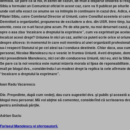
demisia. Se pare ca la noi, in astfel de cazuri, de mult a disparut onoarea si resp
Sibiu a formulat un Comunicat oficial in acest caz, care va fi publicat pe situril
unde vati afla exact ce anume se va intimpla in continuare in cazul dvs. Adica, e
Filialei Sibiu, catre Comitetul Director al Uniunii, catre Consiliul acesteia si ca
Demnitati a organizatiei, propunerea de excludere a dvs. din USR. Intre timp, luati
atentie, ceea ce n-ati facut pina acum. Pe de alta parte, nu mai deturnati cazul, prev
spre o asa zisa ‘incalcare a dreptului la exprimare”, cum va exprimati pe acelas
incalcat acest drept? Uniunea in nici un caz, astfel ca puteti scrie orice si oriu
despre altceva: in momentul in care esti membru al unei organizatii profesiona
sa-i respecti Statutul si pe cei alesi sa-i conduca destinele. Chiar daca, asa cum
personal, Nicolae Manolescu nu e vesnic in fruntea Uniunii. Aveti dreptate, dom
nici presedintele Manolescu, nici cei din conducerea Uniunii, nici eu, aici la Sibi
Se pare ca la noi vesnica este numai mizeria morala si lipsa de rsponsabilitate. A
mail pe blogul dvs., considerindu-l un modest drept la replica la cele afirmate de
“incalcare a dreptului la exprimare”.
Ioan Radu Vacarescu
Dle. Preşedinte, după cum vedeţi, dau curs sugestiei dvs. şi public şi această s
blogul meu personal. Mă voi abţine să comentez, considerînd că scrisoarea dvs
pentru amîndouă părţile.
Adrian Suciu
Fariseul Manolescu şi sfertoautorii.