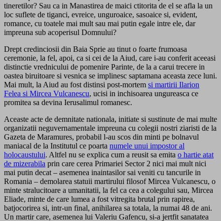
tineretilor? Sau ca in Manastirea de maici ctitorita de el se afla la un
loc suflete de tiganci, evreice, unguroaice, sasoaice si, evident,
romance, cu toatele mai mult sau mai putin egale intre ele, dar
impreuna sub acoperisul Domnului?
Drept credinciosii din Baia Sprie au tinut o foarte frumoasa
ceremonie, la fel, apoi, ca si cei de la Aiud, care i-au conferit aceeasi
distinctie vrednicului de pomenire Parinte, de la a carui trecere in
oastea biruitoare si vesnica se implinesc saptamana aceasta zece luni.
Mai mult, la Aiud au fost distinsi post-mortem
si martirii Ilarion
Felea si Mircea Vulcanescu
, ucisi in inchisoarea ungureasca ce
promitea sa devina Ierusalimul romanesc.
Aceaste acte de demnitate nationala, initiate si sustinute de mai multe
organizatii neguvernamentale impreuna cu colegii nostri ziaristi de la
Gazeta de Maramures, probabil l-au scos din minti pe bolnavul
maniacal de la Institutul ce poarta
numele unui impostor al
holocaustului
. Altfel nu se explica cum a reusit sa emita
o hartie atat
de mizerabila
prin care cerea Primariei Sector 2 nici mai mult nici
mai putin decat – asemenea inaintasilor sai veniti cu tancurile in
Romania – demolarea statuii martirului filosof Mircea Vulcanescu, o
minte stralucitoare a umanitatii, la fel ca cea a colegului sau, Mircea
Eliade, minte de care lumea a fost vitregita brutal prin rapirea,
batjocorirea si, intr-un final, anihilarea sa totala, la numai 48 de ani.
Un martir care, asemenea lui Valeriu Gafencu, si-a jertfit sanatatea