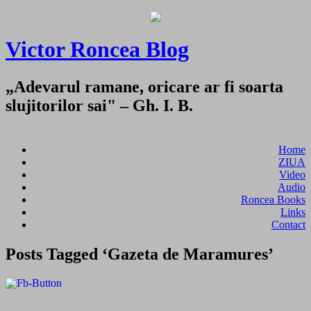
Victor Roncea Blog
„Adevarul ramane, oricare ar fi soarta
slujitorilor sai" – Gh. I. B.
Home
ZIUA
Video
Audio
Roncea Books
Links
Contact
Posts Tagged ‘Gazeta de Maramures’