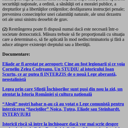
securităţii naţionale, a ordinii, a sănătăţii ori a moralei publice, a
drepturilor şi a libertăţilor cetăţenilor; desfăşurarea instrucţiei penale;
prevenirea consecinţelor unei calamităţi naturale, ale unui dezastru
ori ale unui sinistru deosebit de grav.
(2)
Restrângerea poate fi dispusă numai dacă este necesară într-o
societate democratică. Măsura trebuie să fie proporţională cu situaţia
care a determinat-o, să fie aplicată în mod nediscriminatoriu şi fără a
aduce atingere existenţei dreptului sau a libertăţii.
Documentare:
Eliade ar fi arestat pe aeroport: Cine au fost legionarii şi ce voia
Corneliu Zelea Codreanu. Un STUDIU al istoricului Ioan
Scurtu, ce ar putea fi INTERZIS de o nouă Lege aberantă,
neostalinistă
Legea prin care Sfinţii Închisorilor sunt puşi din nou la zid, un
atentat la Istoria României şi cultura naţională
“Aleşii” noştri habar n-au că au votat o Lege comunistă pentru
interzicerea “fasciştilor” Noica, Ţuţea, Eliade sau Steinhardt.
INTERVIURI
Istoricii riscă să intre la închisoare dacă vor mai scrie despre