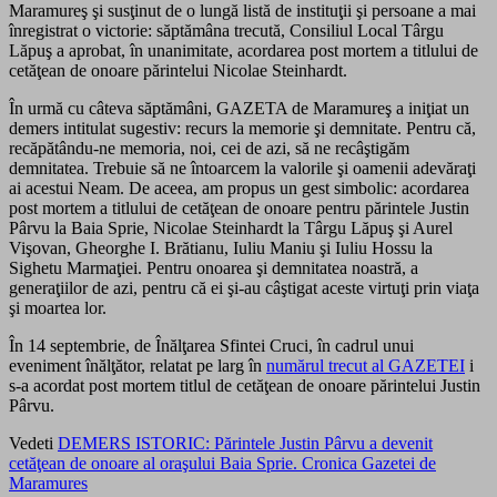
Maramureş şi susţinut de o lungă listă de instituţii şi persoane a mai
înregistrat o victorie: săptămâna trecută, Consiliul Local Târgu
Lăpuş a aprobat, în unanimitate, acordarea post mortem a titlului de
cetăţean de onoare părintelui Nicolae Steinhardt.
În urmă cu câteva săptămâni, GAZETA de Maramureş a iniţiat un
demers intitulat sugestiv: recurs la memorie şi demnitate. Pentru că,
recăpătându-ne memoria, noi, cei de azi, să ne recâştigăm
demnitatea. Trebuie să ne întoarcem la valorile şi oamenii adevăraţi
ai acestui Neam. De aceea, am propus un gest simbolic: acordarea
post mortem a titlului de cetăţean de onoare pentru părintele Justin
Pârvu la Baia Sprie, Nicolae Steinhardt la Târgu Lăpuş şi Aurel
Vişovan, Gheorghe I. Brătianu, Iuliu Maniu şi Iuliu Hossu la
Sighetu Marmaţiei. Pentru onoarea şi demnitatea noastră, a
generaţiilor de azi, pentru că ei şi-au câştigat aceste virtuţi prin viaţa
şi moartea lor.
În 14 septembrie, de Înălţarea Sfintei Cruci, în cadrul unui
eveniment înălţător, relatat pe larg în
numărul trecut al GAZETEI
i
s-a acordat post mortem titlul de cetăţean de onoare părintelui Justin
Pârvu.
Vedeti
DEMERS ISTORIC: Părintele Justin Pârvu a devenit
cetăţean de onoare al oraşului Baia Sprie. Cronica Gazetei de
Maramures