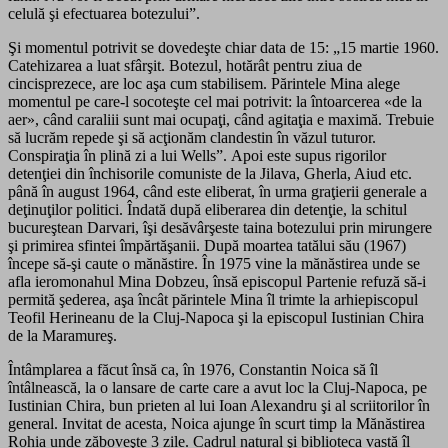
celulă şi efectuarea botezului”.
Şi momentul potrivit se dovedeşte chiar data de 15: „15 martie 1960.
Catehizarea a luat sfârşit. Botezul, hotărât pentru ziua de
cincisprezece, are loc aşa cum stabilisem. Părintele Mina alege
momentul pe care-l socoteşte cel mai potrivit: la întoarcerea «de la
aer», când caraliii sunt mai ocupaţi, când agitaţia e maximă. Trebuie
să lucrăm repede şi să acţionăm clandestin în văzul tuturor.
Conspiraţia în plină zi a lui Wells”. Apoi este supus rigorilor
detenţiei din închisorile comuniste de la Jilava, Gherla, Aiud etc.
până în august 1964, când este eliberat, în urma graţierii generale a
deţinuţilor politici. Îndată după eliberarea din detenţie, la schitul
bucureştean Darvari, îşi desăvârşeste taina botezului prin mirungere
şi primirea sfintei împărtăşanii. După moartea tatălui său (1967)
începe să-şi caute o mănăstire. În 1975 vine la mănăstirea unde se
afla ieromonahul Mina Dobzeu, însă episcopul Partenie refuză să-i
permită şederea, aşa încât părintele Mina îl trimte la arhiepiscopul
Teofil Herineanu de la Cluj-Napoca şi la episcopul Iustinian Chira
de la Maramureş.
Întâmplarea a făcut însă ca, în 1976, Constantin Noica să îl
întâlnească, la o lansare de carte care a avut loc la Cluj-Napoca, pe
Iustinian Chira, bun prieten al lui Ioan Alexandru şi al scriitorilor în
general. Invitat de acesta, Noica ajunge în scurt timp la Mănăstirea
Rohia unde zăboveşte 3 zile. Cadrul natural şi biblioteca vastă îl