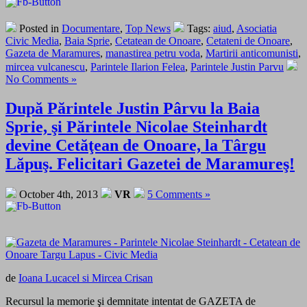
Posted in
Documentare
,
Top News
Tags:
aiud
,
Asociatia
Civic Media
,
Baia Sprie
,
Cetatean de Onoare
,
Cetateni de Onoare
,
Gazeta de Maramures
,
manastirea petru voda
,
Martirii anticomunisti
,
mircea vulcanescu
,
Parintele Ilarion Felea
,
Parintele Justin Parvu
No Comments »
După Părintele Justin Pârvu la Baia
Sprie, şi Părintele Nicolae Steinhardt
devine Cetăţean de Onoare, la Târgu
Lăpuş. Felicitari Gazetei de Maramureş!
October 4th, 2013
VR
5 Comments »
de
Ioana Lucacel si Mircea Crisan
Recursul la memorie şi demnitate intentat de GAZETA de