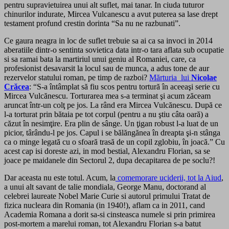
pentru supravietuirea unui alt suflet, mai tanar. In ciuda tuturor
chinurilor indurate, Mircea Vulcanescu a avut puterea sa lase drept
testament profund crestin dorinta “Sa nu ne razbunati”.
Ce gaura neagra in loc de suflet trebuie sa ai ca sa invoci in 2014
aberatiile dintr-o sentinta sovietica data intr-o tara aflata sub ocupatie
si sa ramai bata la martiriul unui geniu al Romaniei, care, ca
profesionist desavarsit la locul sau de munca, a adus tone de aur
rezervelor statului roman, pe timp de razboi?
Mărturia lui
Nicolae
Crăcea
: “S-a întâmplat să fiu scos pentru tortură în aceeaşi serie cu
Mircea Vulcănescu. Torturarea mea s-a terminat şi acum zăceam
aruncat într-un colţ pe jos. La rând era Mircea Vulcănescu. După ce
l-a torturat prin bătaia pe tot corpul (pentru a nu ştiu câta oară) a
căzut în nesimţire. Era plin de sânge. Un ţigan robust l-a luat de un
picior, târându-l pe jos. Capul i se bălăngănea în dreapta şi-n stânga
ca o minge legată cu o sfoară trasă de un copil zglobiu, în joacă.” Cu
acest cap isi doreste azi, in mod bestial, Alexandru Florian, sa se
joace pe maidanele din Sectorul 2, dupa decapitarea de pe soclu?!
Dar aceasta nu este totul. Acum, la
comemorare uciderii, tot la Aiud
,
a unui alt savant de talie mondiala, George Manu, doctorand al
celebrei laureate Nobel Marie Curie si autorul primului Tratat de
fizica nucleara din Romania (in 1940!), aflam ca in 2011, cand
Academia Romana a dorit sa-si cinsteasca numele si prin primirea
post-mortem a marelui roman, tot Alexandru Florian s-a batut