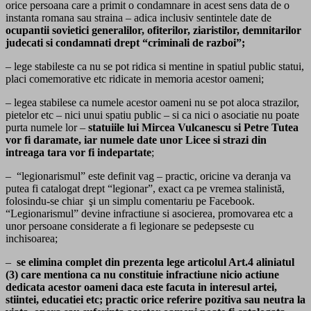
orice persoana care a primit o condamnare in acest sens data de o
instanta romana sau straina – adica inclusiv sentintele date de
ocupantii sovietici generalilor, ofiterilor, ziaristilor, demnitarilor
judecati si condamnati drept “criminali de razboi”;
– lege stabileste ca nu se pot ridica si mentine in spatiul public statui,
placi comemorative etc ridicate in memoria acestor oameni;
– legea stabilese ca numele acestor oameni nu se pot aloca strazilor,
pietelor etc – nici unui spatiu public – si ca nici o asociatie nu poate
purta numele lor –
statuiile lui Mircea Vulcanescu si Petre Tutea
vor fi daramate, iar numele date unor Licee si strazi din
intreaga tara vor fi indepartate
;
– “legionarismul” este definit vag – practic, oricine va deranja va
putea fi catalogat drept “legionar”, exact ca pe vremea stalinistă,
folosindu-se chiar şi un simplu comentariu pe Facebook.
“Legionarismul” devine infractiune si asocierea, promovarea etc a
unor persoane considerate a fi legionare se pedepseste cu
inchisoarea;
–
se elimina complet din prezenta lege articolul Art.4 aliniatul
(3) care mentiona ca nu constituie infractiune nicio actiune
dedicata acestor oameni daca este facuta in interesul artei,
stiintei, educatiei etc; practic orice referire pozitiva sau neutra la