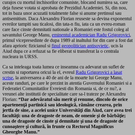
curajos cu mortul inchisorilor comuniste, blocand numirea sa, care
deja fusese votata si aprobata de Prezidiul Academiei. Si, din nou,
tot in baza unor acuzatii totalmente false si anume pretinsul sau
antisemitism. Daca Alexandru Florian reuseste sa devina exponentul
evreilor tampiti sau ticalosi, din tata-n fiu, iata ca un evreu-roman
care face cinste demnitatii nationale a Romaniei este fostul coleg al
savantului George Manu,
eminentul academician Radu Grigorovici
,
primul vicepresedinte de dupa 1989 al inaltului for din care a fost dat
afara aprioric fizicianul si
finul geopolitician antisovietic,
ucis la
Aiud dupa ce a refuzat sa fie eliberat si transferat la o centrala
nucleara in URSS.
Ca sa inteleaga toata lumea ce inseamna cu adevarat un suflet de
crestin si raportarea oricui la el, evreul
Radu Grigorovici a lasat
scrise
, la aniversarea a 40 de ani de la moarte lui George Manu,
aceste randuri, pe care le prezint in atentia Guvernului Romaniei si a
Federatiei Comunitatilor Evreiesti din Romania si, de ce nu?, a
vreunei alte institutii de specialitate care sa-l trateze pe Alexandru
Florian:
“Dar adevăratul său merit şi renume, dincolo de orice
apartenenţă partinică sau ideologică, rămâne crearea, prin
jertfa de sine, a acelei unice Universităţi din Aiud, care avea trei
facultăţi: una de dragoste de neam, de omenie şi de bărbăţie;
una de dragoste de cinste şi demnitate şi una de dragoste de
cunoaştere şi cultură, în frunte cu Rectorul Magnificus
Gheorghe Manu.”