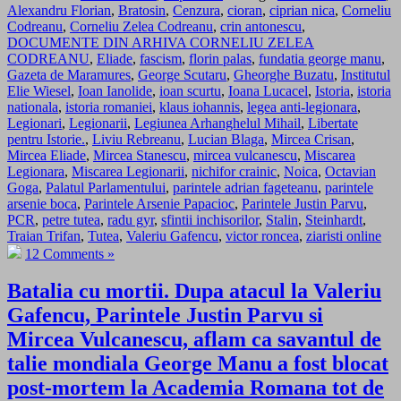
Alexandru Florian
,
Bratosin
,
Cenzura
,
cioran
,
ciprian nica
,
Corneliu
Codreanu
,
Corneliu Zelea Codreanu
,
crin antonescu
,
DOCUMENTE DIN ARHIVA CORNELIU ZELEA
CODREANU
,
Eliade
,
fascism
,
florin palas
,
fundatia george manu
,
Gazeta de Maramures
,
George Scutaru
,
Gheorghe Buzatu
,
Institutul
Elie Wiesel
,
Ioan Ianolide
,
ioan scurtu
,
Ioana Lucacel
,
Istoria
,
istoria
nationala
,
istoria romaniei
,
klaus iohannis
,
legea anti-legionara
,
Legionari
,
Legionarii
,
Legiunea Arhanghelul Mihail
,
Libertate
pentru Istorie.
,
Liviu Rebreanu
,
Lucian Blaga
,
Mircea Crisan
,
Mircea Eliade
,
Mircea Stanescu
,
mircea vulcanescu
,
Miscarea
Legionara
,
Miscarea Legionarii
,
nichifor crainic
,
Noica
,
Octavian
Goga
,
Palatul Parlamentului
,
parintele adrian fageteanu
,
parintele
arsenie boca
,
Parintele Arsenie Papacioc
,
Parintele Justin Parvu
,
PCR
,
petre tutea
,
radu gyr
,
sfintii inchisorilor
,
Stalin
,
Steinhardt
,
Traian Trifan
,
Tutea
,
Valeriu Gafencu
,
victor roncea
,
ziaristi online
12 Comments »
Batalia cu mortii. Dupa atacul la Valeriu
Gafencu, Parintele Justin Parvu si
Mircea Vulcanescu, aflam ca savantul de
talie mondiala George Manu a fost blocat
post-mortem la Academia Romana tot de