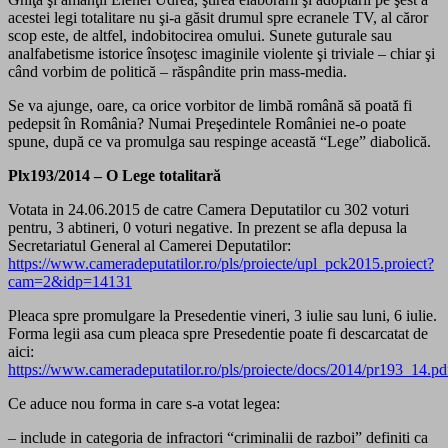
acestei legi totalitare nu şi-a găsit drumul spre ecranele TV, al căror
scop este, de altfel, indobitocirea omului. Sunete guturale sau
analfabetisme istorice însoţesc imaginile violente şi triviale – chiar şi
când vorbim de politică – răspândite prin mass-media.
Se va ajunge, oare, ca orice vorbitor de limbă română să poată fi
pedepsit în România? Numai Preşedintele României ne-o poate
spune, după ce va promulga sau respinge această “Lege” diabolică.
Plx193/2014 – O Lege totalitară
Votata in 24.06.2015 de catre Camera Deputatilor cu 302 voturi
pentru, 3 abtineri, 0 voturi negative. In prezent se afla depusa la
Secretariatul General al Camerei Deputatilor:
https://www.cameradeputatilor.ro/pls/proiecte/upl_pck2015.proiect?
cam=2&idp=14131
Pleaca spre promulgare la Presedentie vineri, 3 iulie sau luni, 6 iulie.
Forma legii asa cum pleaca spre Presedentie poate fi descarcatat de
aici:
https://www.cameradeputatilor.ro/pls/proiecte/docs/2014/pr193_14.pd
Ce aduce nou forma in care s-a votat legea:
– include in categoria de infractori “criminalii de razboi” definiti ca