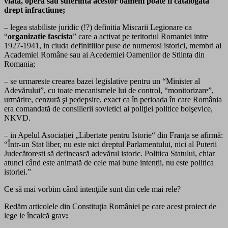
viata, opera sau suferinta acestor oameni poate fi catalogata
drept infractiune;
– legea stabiliste juridic (!?) definitia Miscarii Legionare ca
“
organizatie fascista
” care a activat pe teritoriul Romaniei intre
1927-1941, in ciuda definitiilor puse de numerosi istorici, membri ai
Academiei Române sau ai Acedemiei Oamenilor de Stiinta din
Romania;
– se urmareste crearea bazei legislative pentru un “Minister al
Adevărului”, cu toate mecanismele lui de control, “monitorizare”,
urmărire, cenzură şi pedepsire, exact ca în perioada în care România
era comandată de consilierii sovietici ai poliţiei politice bolşevice,
NKVD.
– in Apelul Asociației „Libertate pentru Istorie“ din Franța se afirmă:
“Într-un Stat liber, nu este nici dreptul Parlamentului, nici al Puterii
Judecătorești să definească adevărul istoric. Politica Statului, chiar
atunci când este animată de cele mai bune intenții, nu este politica
istoriei.”
Ce să mai vorbim când intenţiile sunt din cele mai rele?
Redăm articolele din Constituţia României pe care acest proiect de
lege le încalcă grav
: