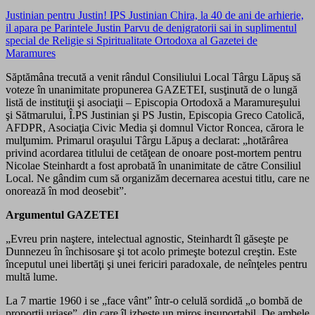
Justinian pentru Justin! IPS Justinian Chira, la 40 de ani de arhierie,
il apara pe Parintele Justin Parvu de denigratorii sai in suplimentul
special de Religie si Spiritualitate Ortodoxa al Gazetei de
Maramures
Săptămâna trecută a venit rândul Consiliului Local Târgu Lăpuş să
voteze în unanimitate propunerea GAZETEI, susţinută de o lungă
listă de instituţii şi asociaţii – Episcopia Ortodoxă a Maramureşului
şi Sătmarului, Î.PS Justinian şi PS Justin, Episcopia Greco Catolică,
AFDPR, Asociaţia Civic Media şi domnul Victor Roncea, cărora le
mulţumim. Primarul oraşului Târgu Lăpuş a declarat: „hotărârea
privind acordarea titlului de cetăţean de onoare post-mortem pentru
Nicolae Steinhardt a fost aprobată în unanimitate de către Consiliul
Local. Ne gândim cum să organizăm decernarea acestui titlu, care ne
onorează în mod deosebit”.
Argumentul GAZETEI
„Evreu prin naştere, intelectual agnostic, Steinhardt îl găseşte pe
Dunnezeu în închisosare şi tot acolo primeşte botezul creştin. Este
începutul unei libertăţi şi unei fericiri paradoxale, de neînţeles pentru
multă lume.
La 7 martie 1960 i se „face vânt” într-o celulă sordidă „o bombă de
proporţii uriaşe”, din care îl izbeşte un miros insuportabil. De ambele