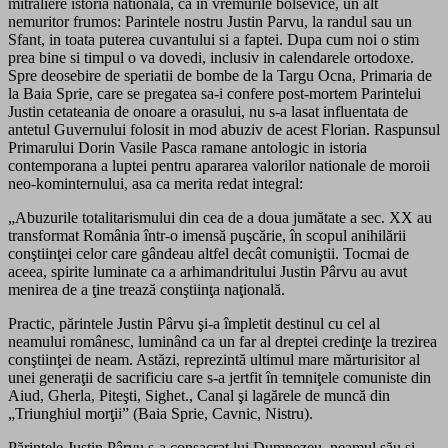
mitraliere istoria nationala, ca in vremurile bolsevice, un alt
nemuritor frumos: Parintele nostru Justin Parvu, la randul sau un
Sfant, in toata puterea cuvantului si a faptei. Dupa cum noi o stim
prea bine si timpul o va dovedi, inclusiv in calendarele ortodoxe.
Spre deosebire de speriatii de bombe de la Targu Ocna, Primaria de
la Baia Sprie, care se pregatea sa-i confere post-mortem Parintelui
Justin cetateania de onoare a orasului, nu s-a lasat influentata de
antetul Guvernului folosit in mod abuziv de acest Florian. Raspunsul
Primarului Dorin Vasile Pasca ramane antologic in istoria
contemporana a luptei pentru apararea valorilor nationale de moroii
neo-kominternului, asa ca merita redat integral:
„Abuzurile totalitarismului din cea de a doua jumătate a sec. XX au
transformat România într-o imensă puşcărie, în scopul anihilării
conştiinţei celor care gândeau altfel decât comuniştii. Tocmai de
aceea, spirite luminate ca a arhimandritului Justin Pârvu au avut
menirea de a ţine trează conştiinţa naţională.
Practic, părintele Justin Pârvu şi-a împletit destinul cu cel al
neamului românesc, luminând ca un far al dreptei credinţe la trezirea
conştiinţei de neam. Astăzi, reprezintă ultimul mare mărturisitor al
unei generaţii de sacrificiu care s-a jertfit în temniţele comuniste din
Aiud, Gherla, Piteşti, Sighet., Canal şi lagărele de muncă din
„Triunghiul morţii” (Baia Sprie, Cavnic, Nistru).
Părintele Justin Pârvu s-a consacrat lui Dumnezeu, neamul său şi