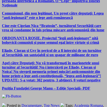
perioada interbelică a României. O “Lege” împotriva Istoriei
Naţionale
Comunismul, din nou legitimat. Un preot către deputaţi: Legea
“anti-legionară” este o lege anti-românească
Cine este Ciprian Nica “Bratosin”, turnătorul Securităţii care
vrea să condamne în fals prima mişcare anticomunistă din lume
ORDONANŢA ROŞIE. Proiectul “legii anti-legionare” uită
bolşevicii comunişti şi pune semnul egal între virtute şi crimă
Eliade, Cioran şi Gyr în pericol de a fi interzişi de un turnător
al Securităţii, un şantajabil şi un şpagar de milioane de euro
Apel către Deputaţi: Nu vă transformaţi în marionetele unui
turnător al Securităţii! Nu-i interziceţi pe Eliade, Cioran şi
Noica! Nu ştergeţi memoria primei mişcări anticomuniste din
lume printr-o lege anti-constituţională, “legea anti-legionară”!
UPDATE: S-a votat: 302 pentru, 3 abţineri, 0 voturi negative
Poziţia Fundaţiei George Manu – Ediţie Specială- PDF
Posted in
Documentare
,
Top News
Tags:
Academia Romana
,