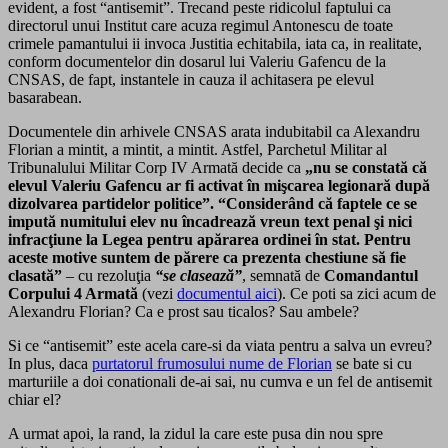
evident, a fost “antisemit”. Trecand peste ridicolul faptului ca
directorul unui Institut care acuza regimul Antonescu de toate
crimele pamantului ii invoca Justitia echitabila, iata ca, in realitate,
conform documentelor din dosarul lui Valeriu Gafencu de la
CNSAS, de fapt, instantele in cauza il achitasera pe elevul
basarabean.
Documentele din arhivele CNSAS arata indubitabil ca Alexandru
Florian a mintit, a mintit, a mintit. Astfel, Parchetul Militar al
Tribunalului Militar Corp IV Armată decide ca
„nu se constată că
elevul Valeriu Gafencu ar fi activat în mişcarea legionară după
dizolvarea partidelor politice”. “Considerând că faptele ce se
impută numitului elev nu încadrează vreun text penal şi nici
infracţiune la Legea pentru apărarea ordinei în stat. Pentru
aceste motive suntem de părere ca prezenta chestiune să fie
clasată”
– cu rezoluţia
“se clasează”
, semnată de
Comandantul
Corpului 4 Armată
(vezi
documentul aici
). Ce poti sa zici acum de
Alexandru Florian? Ca e prost sau ticalos? Sau ambele?
Si ce “antisemit” este acela care-si da viata pentru a salva un evreu?
In plus, daca
purtatorul frumosului nume de Florian
se bate si cu
marturiile a doi conationali de-ai sai, nu cumva e un fel de antisemit
chiar el?
A urmat apoi, la rand, la zidul la care este pusa din nou spre