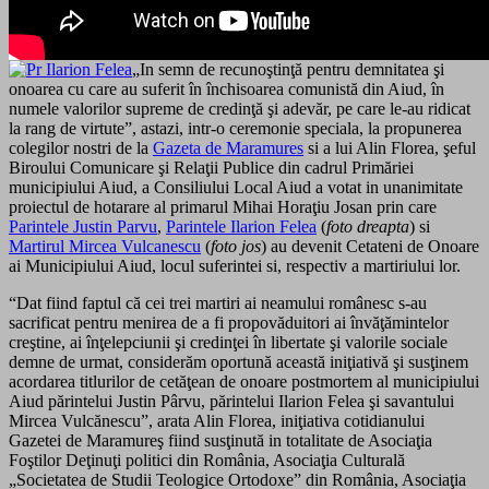
„In semn de recunoştinţă pentru demnitatea şi
onoarea cu care au suferit în închisoarea comunistă din Aiud, în
numele valorilor supreme de credinţă şi adevăr, pe care le-au ridicat
la rang de virtute”, astazi, intr-o ceremonie speciala, la propunerea
colegilor nostri de la
Gazeta de Maramures
si a lui Alin Florea, şeful
Biroului Comunicare şi Relaţii Publice din cadrul Primăriei
municipiului Aiud, a Consiliului Local Aiud a votat in unanimitate
proiectul de hotarare al primarul Mihai Horaţiu Josan prin care
Parintele Justin Parvu
,
Parintele Ilarion Felea
(
foto dreapta
) si
Martirul Mircea Vulcanescu
(
foto jos
) au devenit Cetateni de Onoare
ai Municipiului Aiud, locul suferintei si, respectiv a martiriului lor.
“Dat fiind faptul că cei trei martiri ai neamului românesc s-au
sacrificat pentru menirea de a fi propovăduitori ai învăţămintelor
creştine, ai înţelepciunii şi credinţei în libertate şi valorile sociale
demne de urmat, considerăm oportună această iniţiativă şi susţinem
acordarea titlurilor de cetăţean de onoare postmortem al municipiului
Aiud părintelui Justin Pârvu, părintelui Ilarion Felea şi savantului
Mircea Vulcănescu”, arata Alin Florea, iniţiativa cotidianului
Gazetei de Maramureş fiind susţinută in totalitate de Asociaţia
Foştilor Deţinuţi politici din România, Asociaţia Culturală
„Societatea de Studii Teologice Ortodoxe” din România, Asociaţia