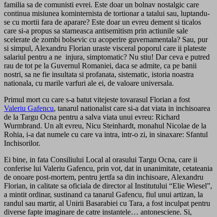
familia sa de comunisti evrei. Este doar un bolnav nostalgic care
continua misiunea kominternista de tortionar a tatalui sau, luptandu-
se cu mortii fara de aparare? Este doar un evreu dement si ticalos
care si-a propus sa starneasca antisemitism prin actiunile sale
scelerate de zombi bolsevic cu acoperire guvernamentala? Sau, pur
si simpul, Alexandru Florian uraste visceral poporul care ii plateste
salariul pentru a ne injura, simptomatic? Nu stiu! Dar ceva e putred
rau de tot pe la Guvernul Romaniei, daca se admite, ca pe banii
nostri, sa ne fie insultata si profanata, sistematic, istoria noastra
nationala, cu marile varfuri ale ei, de valoare universala.
Primul mort cu care s-a batut vitejeste tovarasul Florian a fost
Valeriu Gafencu
, tanarul nationalist care si-a dat viata in inchisoarea
de la Targu Ocna pentru a salva viata unui evreu: Richard
Wurmbrand. Un alt evreu, Nicu Steinhardt, monahul Nicolae de la
Rohia, i-a dat numele cu care va intra, intr-o zi, in sinaxare: Sfantul
Inchisorilor.
Ei bine, in fata Consiliului Local al orasului Targu Ocna, care ii
conferise lui Valeriu Gafencu, prin vot, dat in unanimitate, cetateania
de onoare post-mortem, pentru jertfa sa din inchisoare, Alexandru
Florian, in calitate sa oficiala de director al Institutului “Elie Wiesel”,
a mintit ordinar, sustinand ca tanarul Gafencu, fiul unui artizan, la
randul sau martir, al Unirii Basarabiei cu Tara, a fost inculpat pentru
diverse fapte imaginare de catre instantele… antonesciene. Si,