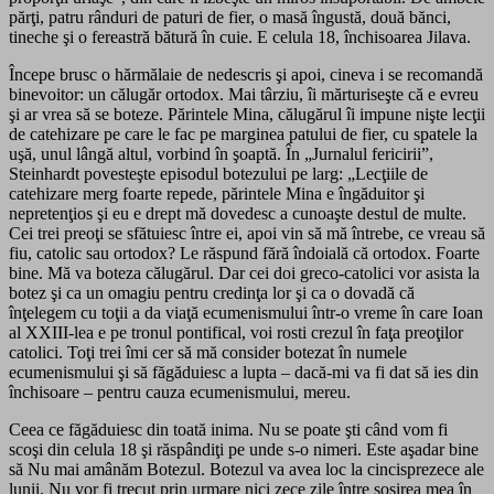
părţi, patru rânduri de paturi de fier, o masă îngustă, două bănci,
tineche şi o fereastră bătură în cuie. E celula 18, închisoarea Jilava.
Începe brusc o hărmălaie de nedescris şi apoi, cineva i se recomandă
binevoitor: un călugăr ortodox. Mai târziu, îi mărturiseşte că e evreu
şi ar vrea să se boteze. Părintele Mina, călugărul îi impune nişte lecţii
de catehizare pe care le fac pe marginea patului de fier, cu spatele la
uşă, unul lângă altul, vorbind în şoaptă. În „Jurnalul fericirii”,
Steinhardt povesteşte episodul botezului pe larg: „Lecţiile de
catehizare merg foarte repede, părintele Mina e îngăduitor şi
nepretenţios şi eu e drept mă dovedesc a cunoaşte destul de multe.
Cei trei preoţi se sfătuiesc între ei, apoi vin să mă întrebe, ce vreau să
fiu, catolic sau ortodox? Le răspund fără îndoială că ortodox. Foarte
bine. Mă va boteza călugărul. Dar cei doi greco-catolici vor asista la
botez şi ca un omagiu pentru credinţa lor şi ca o dovadă că
înţelegem cu toţii a da viaţă ecumenismului într-o vreme în care Ioan
al XXIII-lea e pe tronul pontifical, voi rosti crezul în faţa preoţilor
catolici. Toţi trei îmi cer să mă consider botezat în numele
ecumenismului şi să făgăduiesc a lupta – dacă-mi va fi dat să ies din
închisoare – pentru cauza ecumenismului, mereu.
Ceea ce făgăduiesc din toată inima. Nu se poate şti când vom fi
scoşi din celula 18 şi răspândiţi pe unde s-o nimeri. Este aşadar bine
să Nu mai amânăm Botezul. Botezul va avea loc la cincisprezece ale
lunii. Nu vor fi trecut prin urmare nici zece zile între sosirea mea în