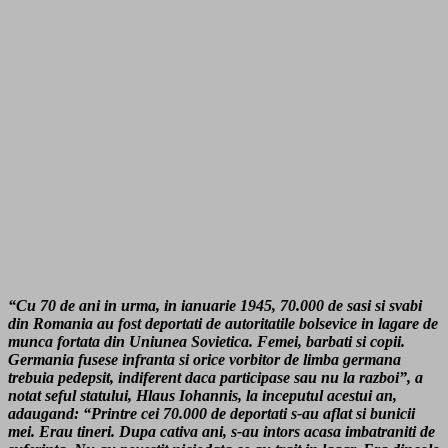
“Cu 70 de ani in urma, in ianuarie 1945, 70.000 de sasi si svabi
din Romania au fost deportati de autoritatile bolsevice in lagare de
munca fortata din Uniunea Sovietica. Femei, barbati si copii.
Germania fusese infranta si orice vorbitor de limba germana
trebuia pedepsit, indiferent daca participase sau nu la razboi”, a
notat seful statului, Hlaus Iohannis, la inceputul acestui an,
adaugand: “Printre cei 70.000 de deportati s-au aflat si bunicii
mei. Erau tineri. Dupa cativa ani, s-au intors acasa imbatraniti de