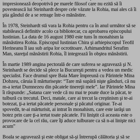
impresionează deopotrivă pe marele filosof care nu ezită să îi
povestească lui Steinhardt despre cele văzute la Rohia, mai ales că îi
ştia gândul de a se retrage într-o mănăstire.
În 1978, Steinhardt stă vara la Rohia pentru ca în anul următor să se
stabilească definitiv acolo ca bibliotecar, cu aprobarea episcopului
Iustinian. La data de 16 august 1980 este tuns în monahism la
mănăstirea Rohia. Episcopul Iustinian Chira şi arhiepiscopul Teofil
Herineanu îl iau sub aripa lor ocrotitoare. Arhimandritul Serafim
Man, stareţul mănăstirii Rohia, îl integrează în obştea mănăstirii.
În martie 1989 angina pectorală de care suferea se agravează şi N.
Steinhardt se decide să plece la Bucureşti pentru a vedea un medic
specialist. Face drumul spre Baia Mare împreună cu Părintele Mina
Dobzeu, căruia îi mărturiseşte: “Tare mă supără nişte gânduri, că nu
m-a iertat Dumnezeu din păcatele tinereţii mele”. Iar Părintele Mina
îi răspunde: „Satana care vede că nu mai te poate duce la păcat, te
tulbură cu trecutul. Deci, matale, care ai trecut la creştinism şi te-ai
botezat, ţi-a iertat păcatele personale şi păcatul originar. Te-ai
spovedit, te-ai mărturisit, ai intrat în monahism, care este iarăşi un
botez prin care ţi-a iertat toate păcatele. Fii liniştit că aceasta este o
provocare de la cel rău, care îţi aduce tulburare ca să n-ai linişte nici
acum”
Boala se agravează şi este obligat să-şi întrerupă călătoria şi să se