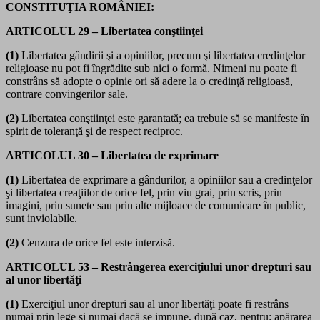
CONSTITUŢIA ROMÂNIEI:
ARTICOLUL 29 – Libertatea conştiinţei
(1)
Libertatea gândirii şi a opiniilor, precum şi libertatea credinţelor
religioase nu pot fi îngrădite sub nici o formă. Nimeni nu poate fi
constrâns să adopte o opinie ori să adere la o credinţă religioasă,
contrare convingerilor sale.
(2)
Libertatea conştiinţei este garantată; ea trebuie să se manifeste în
spirit de toleranţă şi de respect reciproc.
ARTICOLUL 30 – Libertatea de exprimare
(1)
Libertatea de exprimare a gândurilor, a opiniilor sau a credinţelor
şi libertatea creaţiilor de orice fel, prin viu grai, prin scris, prin
imagini, prin sunete sau prin alte mijloace de comunicare în public,
sunt inviolabile.
(2)
Cenzura de orice fel este interzisă.
ARTICOLUL 53 – Restrângerea exerciţiului unor drepturi sau
al unor libertăţi
(1)
Exerciţiul unor drepturi sau al unor libertăţi poate fi restrâns
numai prin lege şi numai dacă se impune, după caz, pentru: apărarea