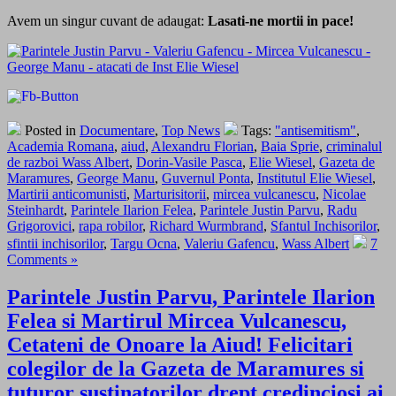
Avem un singur cuvant de adaugat:
Lasati-ne mortii in pace!
Posted in
Documentare
,
Top News
Tags:
"antisemitism"
,
Academia Romana
,
aiud
,
Alexandru Florian
,
Baia Sprie
,
criminalul
de razboi Wass Albert
,
Dorin-Vasile Pasca
,
Elie Wiesel
,
Gazeta de
Maramures
,
George Manu
,
Guvernul Ponta
,
Institutul Elie Wiesel
,
Martirii anticomunisti
,
Marturisitorii
,
mircea vulcanescu
,
Nicolae
Steinhardt
,
Parintele Ilarion Felea
,
Parintele Justin Parvu
,
Radu
Grigorovici
,
rapa robilor
,
Richard Wurmbrand
,
Sfantul Inchisorilor
,
sfintii inchisorilor
,
Targu Ocna
,
Valeriu Gafencu
,
Wass Albert
7
Comments »
Parintele Justin Parvu, Parintele Ilarion
Felea si Martirul Mircea Vulcanescu,
Cetateni de Onoare la Aiud! Felicitari
colegilor de la Gazeta de Maramures si
tuturor sustinatorilor drept credinciosi ai