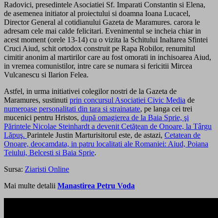
Radovici, presedintele Asociatiei Sf. Imparati Constantin si Elena,
de asemenea initiator al proiectului si doamna Ioana Lucacel,
Director General al cotidianului Gazeta de Maramures. carora le
adresam cele mai calde felicitari. Evenimentul se incheia chiar in
acest moment (orele 13-14) cu o vizita la Schitului Inaltarea Sfintei
Cruci Aiud, schit ortodox construit pe Rapa Robilor, renumitul
cimitir anonim al martirilor care au fost omorati in inchisoarea Aiud,
in vremea comunistilor, intre care se numara si fericitii Mircea
Vulcanescu si Ilarion Felea.
Astfel, in urma initiativei colegilor nostri de la Gazeta de
Maramures, sustinuti
prin concursul Asociatiei Civic Media
de
numeroase personalitati din tara si strainatate
, pe langa cei trei
mucenici pentru Hristos,
după omagierea de la Baia Sprie, şi
Părintele Nicolae Steinhardt a devenit Cetăţean de Onoare, la Târgu
Lăpuş.
Parintele Justin Marturisitorul este, de astazi,
Cetatean de
Onoare, deocamdata, in patru localitati ale Romaniei: Aiud, Poiana
Teiului, Belcesti si Baia Sprie
.
Sursa:
Ziaristi Online
Mai multe detalii
Manastirea Petru Voda