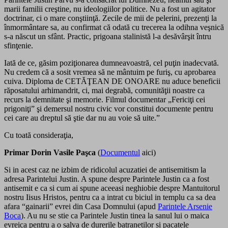
marii familii creştine, nu ideologiilor politice. Nu a fost un agitator
doctrinar, ci o mare conştiinţă. Zecile de mii de pelerini, prezenţi la
înmormântare sa, au confirmat că odată cu trecerea la odihna veşnică
s-a născut un sfânt. Practic, prigoana stalinistă l-a desăvârşit întru
sfinţenie.
Iată de ce, găsim poziţionarea dumneavoastră, cel puţin inadecvată.
Nu credem că a sosit vremea să ne mântuim pe furiş, cu aprobarea
cuiva. Diploma de CETĂŢEAN DE ONOARE nu aduce beneficii
răposatului arhimandrit, ci, mai degrabă, comunităţii noastre ca
recurs la demnitate şi memorie. Filmul documentar „Fericiţi cei
prigoniţi” şi demersul nostru civic vor constitui documente pentru
cei care au dreptul să ştie dar nu au voie să uite.”
Cu toată consideraţia,
Primar Dorin Vasile Paşca
(
Documentul
aici)
Si in acest caz ne izbim de ridicolul acuzatiei de antisemitism la
adresa Parintelui Justin. A spune despre Parintele Justin ca a fost
antisemit e ca si cum ai spune aceeasi neghiobie despre Mantuitorul
nostru Iisus Hristos, pentru ca a intrat cu biciul in templu ca sa dea
afara “gainarii” evrei din Casa Domnului (apud
Parintele Arsenie
Boca
). Au nu se stie ca Parintele Justin tinea la sanul lui o maica
evreica pentru a o salva de durerile batranetilor si pacatele