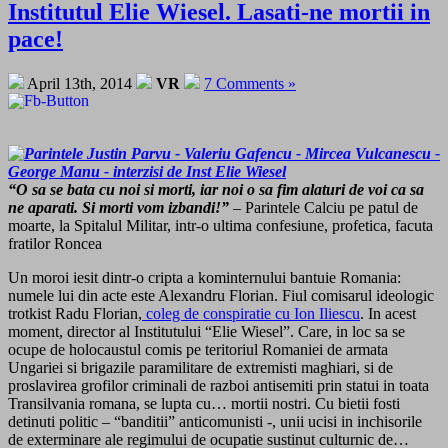
Institutul Elie Wiesel. Lasati-ne mortii in
pace!
April 13th, 2014
VR
7 Comments »
“O sa se bata cu noi si morti, iar noi o sa fim alaturi de voi ca sa
ne aparati. Si morti vom izbandi!”
– Parintele Calciu pe patul de
moarte, la Spitalul Militar, intr-o ultima confesiune, profetica, facuta
fratilor Roncea
Un moroi iesit dintr-o cripta a kominternului bantuie Romania:
numele lui din acte este Alexandru Florian. Fiul comisarul ideologic
trotkist Radu Florian,
coleg de conspiratie cu Ion Iliescu
. In acest
moment, director al Institutului “Elie Wiesel”. Care, in loc sa se
ocupe de holocaustul comis pe teritoriul Romaniei de armata
Ungariei si brigazile paramilitare de extremisti maghiari, si de
proslavirea grofilor criminali de razboi antisemiti prin statui in toata
Transilvania romana, se lupta cu… mortii nostri. Cu bietii fosti
detinuti politic – “banditii” anticomunisti -, unii ucisi in inchisorile
de exterminare ale regimului de ocupatie sustinut culturnic de…