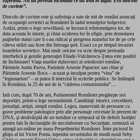
suferinta. Nu au povestit niciodata ce au trait in lagar. Era dincolo
de cuvinte”.
Dincolo de cuvinte este şi suferinţa a sute de mii de români aruncaţi
de ocupanţii sovietici ai României în iadul temniţelor bolşevice.
Astăzi, printr-o lege orwelliană, se încearcă reîntemniţarea lor, de
data aceasta în istorie, şi chiar uciderea lor în efigie, prin demolarea
puţinelor statui care li s-au ridicat şi ştergerea numelui lor de pe cele
câteva străzi sau licee din întreaga ţară. Exact ca pe timpul invaziei
hoardelor sovietice. Mai mult: oricine va scrie despre perioada
interbelică şi geniile generaţiei Eliade-Vulcănescu-Ţutea este pasibil
de închisoare! Viaţa marilor duhovnici ai ortodoxiei române,
Părintele Justin Parvu, Parintele Arsenie Papacioc sau chiar şi
Părintele Arsenie Boca – acuzat şi inculpat pentru “vina” de
“legionarism” – ar putea fi interzisă în scrierile publice. Se întâmplă
în România, la 25 de ani de la “căderea comunismului”…
Iată cum, după 70 de ani, Parlamentul României pregăteşte noi
deportări, printr-o lege neostalinistă. Candidaţi: istorici, cercetători,
jurnalişti, artişti, simpli români. Legea, manevrată de persoane cu
grave probleme patologice prin alte personaje cercetate în prezent de
DNA, şi desăvârşită de un turnător ce urmează să fie deferit Justiţiei
pentru fals în declaraţiile de necolaborare cu Securitate, urmează să
ajungă azi-mâine pe masa Preşedintelui României. Între piciorul în
ghips al lui Victor Ponta, tupeului securistului de modă nouă Seby
Ghiţă şi amanţii Elenei Udrea, ştirea elaborării şi adoptării pe şest a