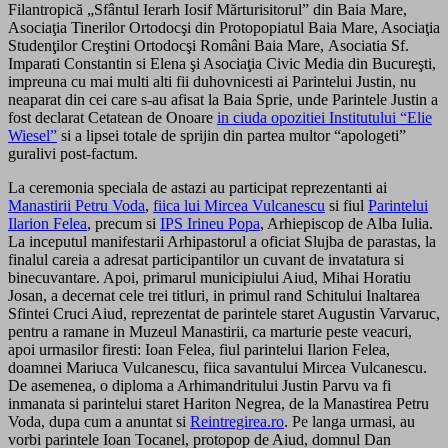
Filantropică „Sfântul Ierarh Iosif Mărturisitorul” din Baia Mare,
Asociaţia Tinerilor Ortodocşi din Protopopiatul Baia Mare, Asociaţia
Studenţilor Creştini Ortodocşi Români Baia Mare, Asociatia Sf.
Imparati Constantin si Elena şi Asociaţia Civic Media din Bucureşti,
impreuna cu mai multi alti fii duhovnicesti ai Parintelui Justin, nu
neaparat din cei care s-au afisat la Baia Sprie, unde Parintele Justin a
fost declarat Cetatean de Onoare
in ciuda opozitiei Institutului “Elie
Wiesel”
si a lipsei totale de sprijin din partea multor “apologeti”
guralivi post-factum.
La ceremonia speciala de astazi au participat reprezentanti ai
Manastirii Petru Voda
,
fiica lui Mircea Vulcanescu
si fiul
Parintelui
Ilarion Felea
, precum si
IPS Irineu Popa
, Arhiepiscop de Alba Iulia.
La inceputul manifestarii Arhipastorul a oficiat Slujba de parastas, la
finalul careia a adresat participantilor un cuvant de invatatura si
binecuvantare. Apoi, primarul municipiului Aiud, Mihai Horatiu
Josan, a decernat cele trei titluri, in primul rand Schitului Inaltarea
Sfintei Cruci Aiud, reprezentat de parintele staret Augustin Varvaruc,
pentru a ramane in Muzeul Manastirii, ca marturie peste veacuri,
apoi urmasilor firesti: Ioan Felea, fiul parintelui Ilarion Felea,
doamnei Mariuca Vulcanescu, fiica savantului Mircea Vulcanescu.
De asemenea, o diploma a Arhimandritului Justin Parvu va fi
inmanata si parintelui staret Hariton Negrea, de la Manastirea Petru
Voda, dupa cum a anuntat si
Reintregirea.ro
. Pe langa urmasi, au
vorbi parintele Ioan Tocanel, protopop de Aiud, domnul Dan