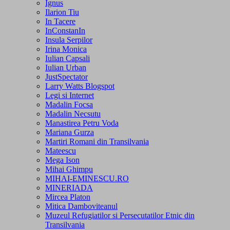
Ignus
Ilarion Tiu
In Tacere
InConstanIn
Insula Serpilor
Irina Monica
Iulian Capsali
Iulian Urban
JustSpectator
Larry Watts Blogspot
Legi si Internet
Madalin Focsa
Madalin Necsutu
Manastirea Petru Voda
Mariana Gurza
Martiri Romani din Transilvania
Mateescu
Mega Ison
Mihai Ghimpu
MIHAI-EMINESCU.RO
MINERIADA
Mircea Platon
Mitica Damboviteanul
Muzeul Refugiatilor si Persecutatilor Etnic din
Transilvania