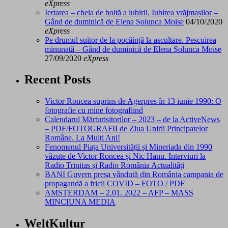
eXpress
Iertarea – cheia de boltă a iubirii. Iubirea vrăjmașilor –
Gând de duminică de Elena Solunca Moise
04/10/2020
eXpress
Pe drumul suitor de la pocăință la ascultare. Pescuirea
minunată – Gând de duminică de Elena Solunca Moise
27/09/2020
eXpress
Recent Posts
Victor Roncea suprins de Agerpres în 13 iunie 1990: O
fotografie cu mine fotografiind
Calendarul Mărturisitorilor – 2023 – de la ActiveNews
– PDF/FOTOGRAFII de Ziua Unirii Principatelor
Române. La Mulți Ani!
Fenomenul Piața Universității și Mineriada din 1990
văzute de Victor Roncea și Nic Hanu. Interviuri la
Radio Trinitas și Radio România Actualități
BANI Guvern presa vândută din România campania de
propagandă a fricii COVID – FOTO / PDF
AMSTERDAM – 2.01. 2022 – AFP – MASS
MINCIUNA MEDIA
WeltKultur