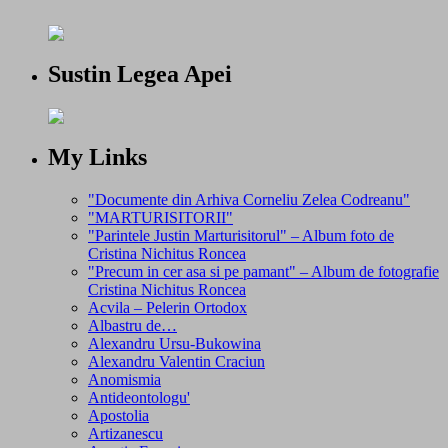
Sustin Legea Apei
My Links
"Documente din Arhiva Corneliu Zelea Codreanu"
"MARTURISITORII"
"Parintele Justin Marturisitorul" – Album foto de
Cristina Nichitus Roncea
"Precum in cer asa si pe pamant" – Album de fotografie
Cristina Nichitus Roncea
Acvila – Pelerin Ortodox
Albastru de…
Alexandru Ursu-Bukowina
Alexandru Valentin Craciun
Anomismia
Antideontologu'
Apostolia
Artizanescu