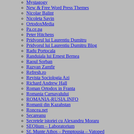
Mystagogy
New & Free Word Press Themes
Nicolae Balint
Nicoleta Savin
OrtodoxMedia
Pa.ce.pa
Peter Hitchens
Pridvorul lui Laurentiu Dumitru
Pridvorul lui Laurentiu Dumitru Blog
Radu Portocala
Randuiala lui Ernest Bernea
Raoul Sorban
Razvan Zamfir
Refresh.ro
Revista Sociologia Azi
Richard Andrew Hall
Roman Ortodox in Franta
Romania Carnavalului
ROMANIA-RUSIA.INFO
Romanii din Kazahstan
Roncea.net
Secareanu
Secretele istoriei cu Alexandru Moraru
SEOlium – Laboratorium
Sf. Munte Athos – Pemptousia – Vatoped