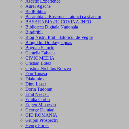
Ascetic Experience
Aurel Agache
BadPolitics
Basarabia la Rascruce – atunci ca si acum
BASARABIA-BUCOVINA.INFO
Biblioteca Digitala Nationala
Bindiribli
Blog Nistru Prut – Istoricul de Veghe
Blogul lui Donkeypapuas
Bogdan Stanciu
Camelia Tabacu
CIVIC MEDIA
Cristian Botez
Cristina Nichitus Roncea
Dan Tanasa
Diakonima
Dinu Lazar
Dorin Tudoran
Emil Neacsu
Emilia Corbu
Eugen Mihaescu
George Damian
GID ROMANIA
Grupul Prospectiv
Henry Porter