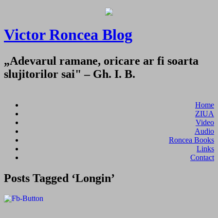
Victor Roncea Blog
„Adevarul ramane, oricare ar fi soarta
slujitorilor sai" – Gh. I. B.
Home
ZIUA
Video
Audio
Roncea Books
Links
Contact
Posts Tagged ‘Longin’