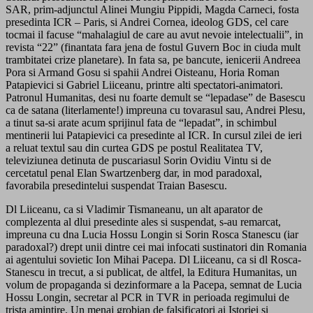
SAR, prim-adjunctul Alinei Mungiu Pippidi, Magda Carneci, fosta
presedinta ICR – Paris, si Andrei Cornea, ideolog GDS, cel care
tocmai il facuse “mahalagiul de care au avut nevoie intelectualii”, in
revista “22” (finantata fara jena de fostul Guvern Boc in ciuda mult
trambitatei crize planetare). In fata sa, pe bancute, ienicerii Andreea
Pora si Armand Gosu si spahii Andrei Oisteanu, Horia Roman
Patapievici si Gabriel Liiceanu, printre alti spectatori-animatori.
Patronul Humanitas, desi nu foarte demult se “lepadase” de Basescu
ca de satana (literlamente!) impreuna cu tovarasul sau, Andrei Plesu,
a tinut sa-si arate acum sprijinul fata de “lepadat”, in schimbul
mentinerii lui Patapievici ca presedinte al ICR. In cursul zilei de ieri
a reluat textul sau din curtea GDS pe postul Realitatea TV,
televiziunea detinuta de puscariasul Sorin Ovidiu Vintu si de
cercetatul penal Elan Swartzenberg dar, in mod paradoxal,
favorabila presedintelui suspendat Traian Basescu.
Dl Liiceanu, ca si Vladimir Tismaneanu, un alt aparator de
complezenta al dlui presedinte ales si suspendat, s-au remarcat,
impreuna cu dna Lucia Hossu Longin si Sorin Rosca Stanescu (iar
paradoxal?) drept unii dintre cei mai infocati sustinatori din Romania
ai agentului sovietic Ion Mihai Pacepa. Dl Liiceanu, ca si dl Rosca-
Stanescu in trecut, a si publicat, de altfel, la Editura Humanitas, un
volum de propaganda si dezinformare a la Pacepa, semnat de Lucia
Hossu Longin, secretar al PCR in TVR in perioada regimului de
trista amintire. Un menaj grobian de falsificatori ai Istoriei si