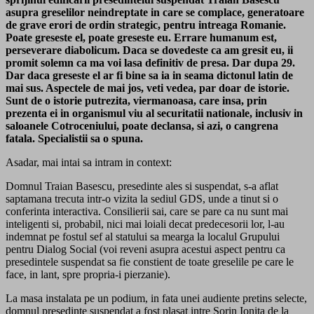
asupra greselilor neindreptate in care se complace, generatoare
de grave erori de ordin strategic, pentru intreaga Romanie.
Poate greseste el, poate greseste eu.
Errare humanum est,
perseverare diabolicum.
Daca se dovedeste ca am gresit eu, ii
promit solemn ca ma voi lasa definitiv de presa. Dar dupa 29.
Dar daca greseste el ar fi bine sa ia in seama dictonul latin de
mai sus. Aspectele de mai jos, veti vedea, par doar de istorie.
Sunt de o istorie putrezita, viermanoasa, care insa, prin
prezenta ei in organismul viu al securitatii nationale, inclusiv in
saloanele Cotroceniului, poate declansa, si azi, o cangrena
fatala. Specialistii sa o spuna.
Asadar, mai intai sa intram in context:
Domnul Traian Basescu, presedinte ales si suspendat, s-a aflat
saptamana trecuta intr-o vizita la sediul GDS, unde a tinut si o
conferinta interactiva. Consilierii sai, care se pare ca nu sunt mai
inteligenti si, probabil, nici mai loiali decat predecesorii lor, l-au
indemnat pe fostul sef al statului sa mearga la localul Grupului
pentru Dialog Social (voi reveni asupra acestui aspect pentru ca
presedintele suspendat sa fie constient de toate greselile pe care le
face, in lant, spre propria-i pierzanie).
La masa instalata pe un podium, in fata unei audiente pretins selecte,
domnul presedinte suspendat a fost plasat intre Sorin Ionita de la