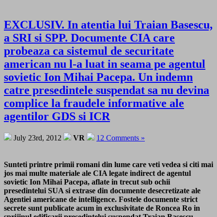
EXCLUSIV. In atentia lui Traian Basescu,
a SRI si SPP. Documente CIA care
probeaza ca sistemul de securitate
american nu l-a luat in seama pe agentul
sovietic Ion Mihai Pacepa. Un indemn
catre presedintele suspendat sa nu devina
complice la fraudele informative ale
agentilor GDS si ICR
July 23rd, 2012
VR
12 Comments »
Sunteti printre primii romani din lume care veti vedea si citi mai
jos mai multe materiale ale CIA legate indirect de agentul
sovietic Ion Mihai Pacepa, aflate in trecut sub ochii
presedintelui SUA si extrase din documente desecretizate ale
Agentiei americane de intelligence. Fostele documente strict
secrete sunt publicate acum in exclusivitate de Roncea Ro in
sprijinul edificarii presedintelui suspendat Traian Basescu