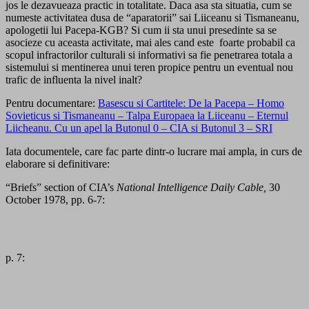
jos le dezavueaza practic in totalitate. Daca asa sta situatia, cum se
numeste activitatea dusa de “aparatorii” sai Liiceanu si Tismaneanu,
apologetii lui Pacepa-KGB? Si cum ii sta unui presedinte sa se
asocieze cu aceasta activitate, mai ales cand este foarte probabil ca
scopul infractorilor culturali si informativi sa fie penetrarea totala a
sistemului si mentinerea unui teren propice pentru un eventual nou
trafic de influenta la nivel inalt?
Pentru documentare:
Basescu si Cartitele: De la Pacepa – Homo
Sovieticus si Tismaneanu – Talpa Europaea la Liiceanu – Eternul
Liicheanu. Cu un apel la Butonul 0 – CIA si Butonul 3 – SRI
Iata documentele, care fac parte dintr-o lucrare mai ampla, in curs de
elaborare si definitivare:
“Briefs” section of CIA’s
National Intelligence Daily Cable,
30
October 1978, pp. 6-7:
p. 7: