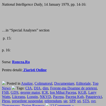
National Intelligence Daily,
14 January 1979, pp. 14-16:
…in “Special Analyses” section
p. 15:
p. 16:
Sursa:
Roncea.Ro
Pentru detalii:
Ziaristi Online
Posted in
Analize
,
Colimatorul
,
Documentare
,
Editoriale
,
Top
News
Tags:
CIA
,
DIA
,
dim
,
Fereste-ma Doamne de prieteni
,
FSB
,
GDS
,
george maior
,
ICR
,
Ion Mihai Pacepa
,
KGB
,
Larry
Watts
,
Liiceanu
,
Longin
,
NKVD
,
Pacepa
,
Pacepa Kgb
,
Patapievici
,
Plesu
,
presedinte suspendat
,
referendum
,
sie
,
SPP
,
sri
,
STS
,
svr
,
Tismaneanu
,
Traian Basescu
12 Comments »