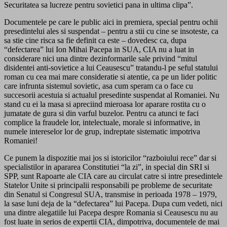
Securitatea sa lucreze pentru sovietici pana in ultima clipa”.
Documentele pe care le public aici in premiera, special pentru ochii
presedintelui ales si suspendat – pentru a stii cu cine se insoteste, ca
sa stie cine risca sa fie definit ca este – dovedesc ca, dupa
“defectarea” lui Ion Mihai Pacepa in SUA, CIA nu a luat in
considerare nici una dintre dezinformarile sale privind “mitul
disidentei anti-sovietice a lui Ceausescu” tratandu-l pe seful statului
roman cu cea mai mare consideratie si atentie, ca pe un lider politic
care infrunta sistemul sovietic, asa cum speram ca o face cu
succesorii acestuia si actualul presedinte suspendat al Romaniei. Nu
stand cu ei la masa si apreciind mieroasa lor aparare rostita cu o
jumatate de gura si din varful buzelor. Pentru ca atunci te faci
complice la fraudele lor, intelectuale, morale si informative, in
numele intereselor lor de grup, indreptate sistematic impotriva
Romaniei!
Ce punem la dispozitie mai jos si istoricilor “razboiului rece” dar si
specialistilor in apararea Constitutiei “la zi”, in special din SRI si
SPP, sunt Rapoarte ale CIA care au circulat catre si intre presedintele
Statelor Unite si principalii responsabili pe probleme de securitate
din Senatul si Congresul SUA, transmise in perioada 1978 – 1979,
la sase luni deja de la “defectarea” lui Pacepa. Dupa cum vedeti, nici
una dintre alegatiile lui Pacepa despre Romania si Ceausescu nu au
fost luate in serios de expertii CIA, dimpotriva, documentele de mai