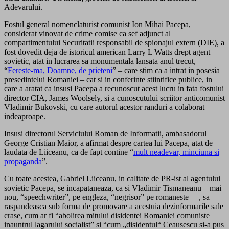
Adevarului.
Fostul general nomenclaturist comunist Ion Mihai Pacepa,
considerat vinovat de crime comise ca sef adjunct al
compartimentului Securitatii responsabil de spionajul extern (DIE), a
fost dovedit deja de istoricul american Larry L Watts drept agent
sovietic, atat in lucrarea sa monumentala lansata anul trecut,
“
Fereste-ma, Doamne, de prieteni
” – care stim ca a intrat in posesia
presedintelui Romaniei – cat si in conferinte stiintifice publice, in
care a aratat ca insusi Pacepa a recunoscut acest lucru in fata fostului
director CIA, James Woolsely, si a cunoscutului scriitor anticomunist
Vladimir Bukovski, cu care autorul acestor randuri a colaborat
indeaproape.
Insusi directorul Serviciului Roman de Informatii, ambasadorul
George Cristian Maior, a afirmat despre cartea lui Pacepa, atat de
laudata de Liiceanu, ca de fapt contine “
mult neadevar, minciuna si
propaganda
”.
Cu toate acestea, Gabriel Liiceanu, in calitate de PR-ist al agentului
sovietic Pacepa, se incapataneaza, ca si Vladimir Tismaneanu – mai
nou, “speechwriter”, pe engleza, “negrisor” pe romaneste – , sa
raspandeasca sub forma de promovare a acestuia dezinformarile sale
crase, cum ar fi “abolirea mitului disidentei Romaniei comuniste
inauntrul lagarului socialist” si “cum „disidentul“ Ceausescu si-a pus