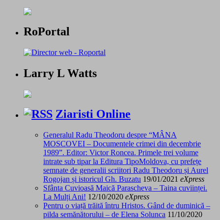
RoPortal
Larry L Watts
Ziaristi Online
Generalul Radu Theodoru despre “MÂNA
MOSCOVEI – Documentele crimei din decembrie
1989”. Editor: Victor Roncea. Primele trei volume
intrate sub tipar la Editura TipoMoldova, cu prefețe
semnate de generalii scriitori Radu Theodoru și Aurel
Rogojan și istoricul Gh. Buzatu
19/01/2021
eXpress
Sfânta Cuvioasă Maică Parascheva – Taina cuviinței.
La Mulți Ani!
12/10/2020
eXpress
Pentru o viață trăită întru Hristos. Gând de duminică –
pilda semănătorului – de Elena Solunca
11/10/2020