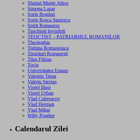
Sfantul Munte Athos
Simona Lazar
Sorin Bogdan
Sorin Rosca Stanescu
Spirit Romanesc
Tanchistii Invizibili
TEOCTIST – PATRIARHUL ROMANILOR
Theologhia
Tighina Romaneasca
Tiparituri Romanesti
Titus Filipas
Tociu
Universitatea Emaus
Valentin Tigau
Valeriu Sterian
Viorel Ilisoi
Viorel Urban
Vlad Cubreacov
Vlad Herman
Vlad Mihai
Willy Pragher
Calendarul Zilei