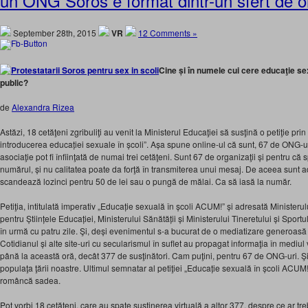
un ONG Soros e format dintr-un sfert de o
September 28th, 2015
VR
12 Comments »
Cine și în numele cui cere educaţie sexu
public?
de
Alexandra Rizea
Astăzi, 18 cetăţeni zgribuliţi au venit la Ministerul Educaţiei să susţină o petiţie pr
introducerea educației sexuale în școli”. Așa spune online-ul că sunt, 67 de ONG-uri
asociaţie pot fi înfiinţată de numai trei cetăţeni. Sunt 67 de organizaţii și pentru că s
numărul, și nu calitatea poate da forţă în transmiterea unui mesaj. De aceea sunt adu
scandează lozinci pentru 50 de lei sau o pungă de mălai. Ca să iasă la număr.
Petiţia, intitulată imperativ „Educație sexuală în școli ACUM!” și adresată Ministerulu
pentru Științele Educației, Ministerului Sănătății și Ministerului Tineretului și Sportulu
în urmă cu patru zile. Şi, deși evenimentul s-a bucurat de o mediatizare generoas
Cotidianul și alte site-uri cu secularismul în suflet au propagat informaţia în mediul v
până la această oră, decât 377 de susţinători. Cam puţini, pentru 67 de ONG-uri. Şi 
populaţa ţării noastre. Ultimul semnatar al petiţiei „Educație sexuală în școli ACU
româncă sadea.
Pot vorbi 18 cetăţeni, care au spate susţinerea virtuală a altor 377, despre ce ar treb