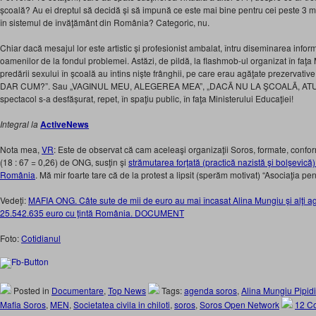
școală? Au ei dreptul să decidă și să impună ce este mai bine pentru cei peste 3 mil
în sistemul de învăţământ din România? Categoric, nu.
Chiar dacă mesajul lor este artistic și profesionist ambalat, întru diseminarea inform
oamenilor de la fondul problemei. Astăzi, de pildă, la flashmob-ul organizat în faţa M
predării sexului în școală au întins niște frânghii, pe care erau agăţate prezervativ
DAR CUM?”. Sau „VAGINUL MEU, ALEGEREA MEA”, „DACÃ NU LA ŞCOALÃ, ATUN
spectacol s-a desfășurat, repet, în spaţiu public, în faţa Ministerului Educaţiei!
Integral la
ActiveNews
Nota mea,
VR
: Este de observat că cam aceleaşi organizaţii Soros, formate, conform
(18 : 67 = 0,26) de ONG, susţin şi
strămutarea forţată (practică nazistă şi bolşevică
România
. Mă mir foarte tare că de la protest a lipsit (sperăm motivat) “Asociaţia pen
Vedeţi:
MAFIA ONG. Câte sute de mii de euro au mai încasat Alina Mungiu şi alţi a
25.542.635 euro cu ţintă România. DOCUMENT
Foto:
Cotidianul
Posted in
Documentare
,
Top News
Tags:
agenda soros
,
Alina Mungiu Pipidi
Mafia Soros
,
MEN
,
Societatea civila in chiloti
,
soros
,
Soros Open Network
12 C