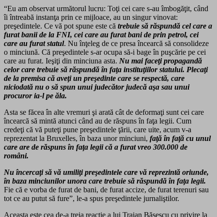
“Eu am observat următorul lucru: Toţi cei care s-au îmbogăţit, când
îi întreabă instanţa prin ce mijloace, au un singur vinovat:
preşedintele. Ce vă pot spune este că
trebuie să răspundă cel care a
furat banii de la FNI, cei care au furat bani de prin petrol, cei
care au furat statul
. Nu înţeleg de ce presa încearcă să consolideze
o minciună. Că preşedintele s-ar ocupa să-i bage în puşcărie pe cei
care au furat. Ieşiţi din minciuna asta.
Nu mai faceţi propagandă
celor care trebuie să răspundă în faţa instituţiilor statului. Plecaţi
de la premisa că aveţi un preşedinte care se respectă, care
niciodată nu o să spun unui judecător judecă aşa sau unui
procuror ia-l pe ăla.
Asta se făcea în alte vremuri şi arată cât de deformaţi sunt cei care
încearcă să mintă atunci când au de răspuns în faţa legii. Cum
credeţi că vă puteţi pune preşedintele ţării, care uite, acum v-a
reprezentat la Bruxelles, în baza unor minciuni,
faţă în faţă cu unul
care are de răspuns în faţa legii că a furat vreo 300.000 de
români.
Nu încercaţi să vă umiliţi preşedintele care vă reprezintă oriunde,
în baza minciunilor unora care trebuie să răspundă în faţa legii.
Fie că e vorba de furat de bani, de furat accize, de furat terenuri sau
tot ce au putut să fure”, le-a spus preşedintele jurnaliştilor.
Aceasta este cea de-a treia reacţie a lui Traian Băsescu cu privire la