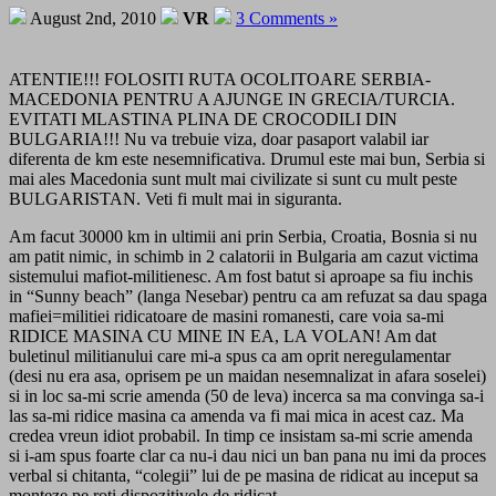
August 2nd, 2010
VR
3 Comments »
ATENTIE!!! FOLOSITI RUTA OCOLITOARE SERBIA-
MACEDONIA PENTRU A AJUNGE IN GRECIA/TURCIA.
EVITATI MLASTINA PLINA DE CROCODILI DIN
BULGARIA!!! Nu va trebuie viza, doar pasaport valabil iar
diferenta de km este nesemnificativa. Drumul este mai bun, Serbia si
mai ales Macedonia sunt mult mai civilizate si sunt cu mult peste
BULGARISTAN. Veti fi mult mai in siguranta.
Am facut 30000 km in ultimii ani prin Serbia, Croatia, Bosnia si nu
am patit nimic, in schimb in 2 calatorii in Bulgaria am cazut victima
sistemului mafiot-militienesc. Am fost batut si aproape sa fiu inchis
in “Sunny beach” (langa Nesebar) pentru ca am refuzat sa dau spaga
mafiei=militiei ridicatoare de masini romanesti, care voia sa-mi
RIDICE MASINA CU MINE IN EA, LA VOLAN! Am dat
buletinul militianului care mi-a spus ca am oprit neregulamentar
(desi nu era asa, oprisem pe un maidan nesemnalizat in afara soselei)
si in loc sa-mi scrie amenda (50 de leva) incerca sa ma convinga sa-i
las sa-mi ridice masina ca amenda va fi mai mica in acest caz. Ma
credea vreun idiot probabil. In timp ce insistam sa-mi scrie amenda
si i-am spus foarte clar ca nu-i dau nici un ban pana nu imi da proces
verbal si chitanta, “colegii” lui de pe masina de ridicat au inceput sa
monteze pe roti dispozitivele de ridicat.