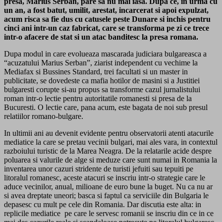
presa, Marius Serban, pare sa nu mai iasa. Dupa ce, in urma cu
un an, a fost batut, umilit, arestat, incarcerat si apoi expulzat,
acum risca sa fie dus cu catusele peste Dunare si inchis pentru
cinci ani intr-un caz fabricat, care se transforma pe zi ce trece
intr-o afacere de stat si un atac banditesc la presa romana.
Dupa modul in care evolueaza mascarada judiciara bulgareasca a
“acuzatului Marius Serban”, ziarist independent cu vechime la
Mediafax si Bussines Standard, trei facultati si un master in
publicitate, se dovedeste ca mafia hotilor de masini si a Justitiei
bulgaresti corupte si-au propus sa transforme cazul jurnalistului
roman intr-o lectie pentru autoritatile romanesti si presa de la
Bucuresti. O lectie care, pana acum, este bagata de noi sub presul
relatiilor romano-bulgare.
In ultimii ani au devenit evidente pentru observatorii atenti atacurile
mediatice la care se pretau vecinii bulgari, mai ales vara, in contextul
razboiului turistic de la Marea Neagra. De la relatarile acide despre
poluarea si valurile de alge si meduze care sunt numai in Romania la
inventarea unor cazuri stridente de turisti jefuiti sau tepuiti pe
litoralul romanesc, aceste atacuri se inscriu intr-o strategie care le
aduce vecinilor, anual, milioane de euro bune la buget. Nu ca nu ar
si avea dreptate uneori; basca si faptul ca serviciile din Bulgaria le
depasesc cu mult pe cele din Romania. Dar discutia este alta: in
replicile mediatice pe care le servesc romanii se inscriu din ce in ce