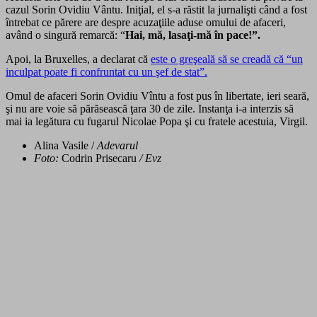
cazul Sorin Ovidiu Vântu. Iniţial, el s-a răstit la jurnalişti când a fost
întrebat ce părere are despre acuzaţiile aduse omului de afaceri,
având o singură remarcă: “
Hai, mă, lasaţi-mă în pace!”.
Apoi, la Bruxelles, a declarat că
este o greşeală să se creadă că “un
inculpat poate fi confruntat cu un şef de stat”.
Omul de afaceri Sorin Ovidiu Vîntu a fost pus în libertate, ieri seară,
şi nu are voie să părăsească ţara 30 de zile. Instanţa i-a interzis să
mai ia legătura cu fugarul Nicolae Popa şi cu fratele acestuia, Virgil.
Alina Vasile /
Adevarul
Foto:
Codrin Prisecaru
/ Evz