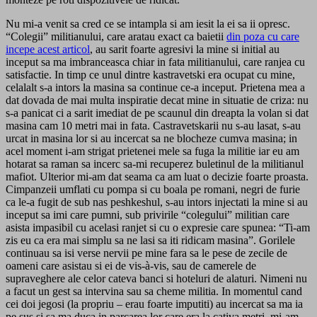
Nu mi-a venit sa cred ce se intampla si am iesit la ei sa ii opresc.
“Colegii” militianului, care aratau exact ca baietii
din poza cu care
incepe acest articol
, au sarit foarte agresivi la mine si initial au
inceput sa ma imbranceasca chiar in fata militianului, care ranjea cu
satisfactie. In timp ce unul dintre kastravetski era ocupat cu mine,
celalalt s-a intors la masina sa continue ce-a inceput. Prietena mea a
dat dovada de mai multa inspiratie decat mine in situatie de criza: nu
s-a panicat ci a sarit imediat de pe scaunul din dreapta la volan si dat
masina cam 10 metri mai in fata. Castravetskarii nu s-au lasat, s-au
urcat in masina lor si au incercat sa ne blocheze cumva masina; in
acel moment i-am strigat prietenei mele sa fuga la militie iar eu am
hotarat sa raman sa incerc sa-mi recuperez buletinul de la militianul
mafiot. Ulterior mi-am dat seama ca am luat o decizie foarte proasta.
Cimpanzeii umflati cu pompa si cu boala pe romani, negri de furie
ca le-a fugit de sub nas peshkeshul, s-au intors injectati la mine si au
inceput sa imi care pumni, sub privirile “colegului” militian care
asista impasibil cu acelasi ranjet si cu o expresie care spunea: “Ti-am
zis eu ca era mai simplu sa ne lasi sa iti ridicam masina”. Gorilele
continuau sa isi verse nervii pe mine fara sa le pese de zecile de
oameni care asistau si ei de vis-à-vis, sau de camerele de
supraveghere ale celor cateva banci si hoteluri de alaturi. Nimeni nu
a facut un gest sa intervina sau sa cheme militia. In momentul cand
cei doi jegosi (la propriu – erau foarte imputiti) au incercat sa ma ia
pe sus si sa ma duca in parcarea lor care era la cativa metri, mi-am