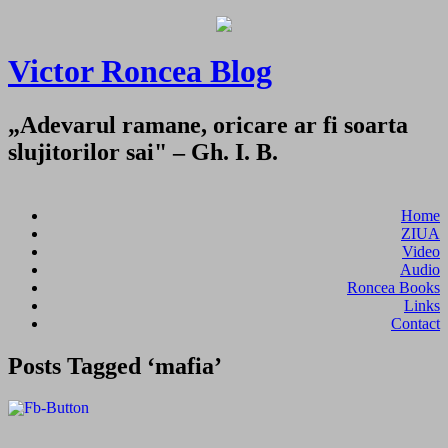
Victor Roncea Blog
„Adevarul ramane, oricare ar fi soarta
slujitorilor sai" – Gh. I. B.
Home
ZIUA
Video
Audio
Roncea Books
Links
Contact
Posts Tagged ‘mafia’