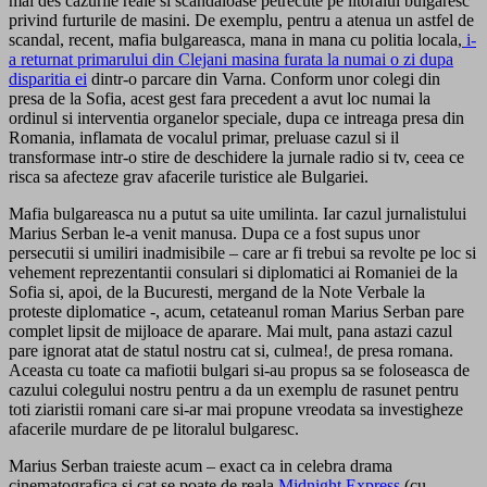
mai des cazurile reale si scandaloase petrecute pe litoralul bulgaresc
privind furturile de masini. De exemplu, pentru a atenua un astfel de
scandal, recent, mafia bulgareasca, mana in mana cu politia locala,
i-
a returnat primarului din Clejani masina furata la numai o zi dupa
disparitia ei
dintr-o parcare din Varna. Conform unor colegi din
presa de la Sofia, acest gest fara precedent a avut loc numai la
ordinul si interventia organelor speciale, dupa ce intreaga presa din
Romania, inflamata de vocalul primar, preluase cazul si il
transformase intr-o stire de deschidere la jurnale radio si tv, ceea ce
risca sa afecteze grav afacerile turistice ale Bulgariei.
Mafia bulgareasca nu a putut sa uite umilinta. Iar cazul jurnalistului
Marius Serban le-a venit manusa. Dupa ce a fost supus unor
persecutii si umiliri inadmisibile – care ar fi trebui sa revolte pe loc si
vehement reprezentantii consulari si diplomatici ai Romaniei de la
Sofia si, apoi, de la Bucuresti, mergand de la Note Verbale la
proteste diplomatice -, acum, cetateanul roman Marius Serban pare
complet lipsit de mijloace de aparare. Mai mult, pana astazi cazul
pare ignorat atat de statul nostru cat si, culmea!, de presa romana.
Aceasta cu toate ca mafiotii bulgari si-au propus sa se foloseasca de
cazului colegului nostru pentru a da un exemplu de rasunet pentru
toti ziaristii romani care si-ar mai propune vreodata sa investigheze
afacerile murdare de pe litoralul bulgaresc.
Marius Serban traieste acum – exact ca in celebra drama
cinematografica si cat se poate de reala
Midnight Express
(cu