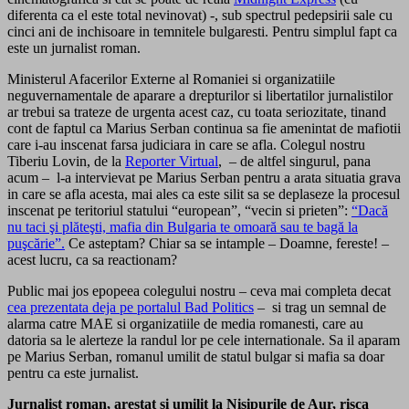
diferenta ca el este total nevinovat) -, sub spectrul pedepsirii sale cu
cinci ani de inchisoare in temnitele bulgaresti. Pentru simplul fapt ca
este un jurnalist roman.
Ministerul Afacerilor Externe al Romaniei si organizatiile
neguvernamentale de aparare a drepturilor si libertatilor jurnalistilor
ar trebui sa trateze de urgenta acest caz, cu toata seriozitate, tinand
cont de faptul ca Marius Serban continua sa fie amenintat de mafiotii
care i-au inscenat farsa judiciara in care se afla. Colegul nostru
Tiberiu Lovin, de la
Reporter Virtual
, – de altfel singurul, pana
acum – l-a intervievat pe Marius Serban pentru a arata situatia grava
in care se afla acesta, mai ales ca este silit sa se deplaseze la procesul
inscenat pe teritoriul statului “european”, “vecin si prieten”:
“Dacă
nu taci şi plăteşti, mafia din Bulgaria te omoară sau te bagă la
puşcărie”.
Ce asteptam? Chiar sa se intample – Doamne, fereste! –
acest lucru, ca sa reactionam?
Public mai jos epopeea colegului nostru – ceva mai completa decat
cea prezentata deja pe portalul Bad Politics
– si trag un semnal de
alarma catre MAE si organizatiile de media romanesti, care au
datoria sa le alerteze la randul lor pe cele internationale. Sa il aparam
pe Marius Serban, romanul umilit de statul bulgar si mafia sa doar
pentru ca este jurnalist.
Jurnalist roman, arestat si umilit la Nisipurile de Aur, risca