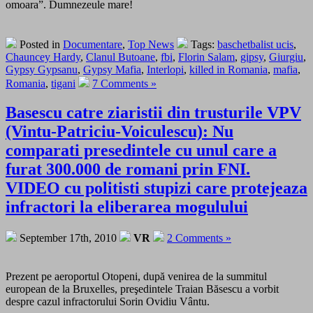
omoara”. Dumnezeule mare!
Posted in
Documentare
,
Top News
Tags:
baschetbalist ucis
,
Chauncey Hardy
,
Clanul Butoane
,
fbi
,
Florin Salam
,
gipsy
,
Giurgiu
,
Gypsy Gypsanu
,
Gypsy Mafia
,
Interlopi
,
killed in Romania
,
mafia
,
Romania
,
tigani
7 Comments »
Basescu catre ziaristii din trusturile VPV
(Vintu-Patriciu-Voiculescu): Nu
comparati presedintele cu unul care a
furat 300.000 de romani prin FNI.
VIDEO cu politisti stupizi care protejeaza
infractori la eliberarea mogulului
September 17th, 2010
VR
2 Comments »
Prezent pe aeroportul Otopeni, după venirea de la summitul
european de la Bruxelles, preşedintele Traian Băsescu a vorbit
despre cazul infractorului Sorin Ovidiu Vântu.