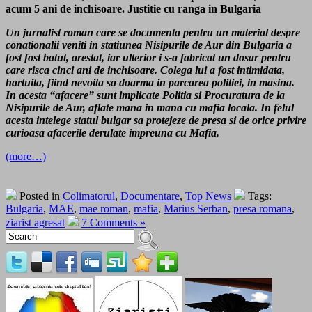
acum 5 ani de inchisoare. Justitie cu ranga in Bulgaria
Un jurnalist roman care se documenta pentru un material despre
conationalii veniti in statiunea Nisipurile de Aur din Bulgaria a
fost fost batut, arestat, iar ulterior i s-a fabricat un dosar pentru
care risca cinci ani de inchisoare. Colega lui a fost intimidata,
hartuita, fiind nevoita sa doarma in parcarea politiei, in masina.
In acesta “afacere” sunt implicate Politia si Procuratura de la
Nisipurile de Aur, aflate mana in mana cu mafia locala. In felul
acesta intelege statul bulgar sa protejeze de presa si de orice privire
curioasa afacerile derulate impreuna cu Mafia.
(more…)
Posted in
Colimatorul
,
Documentare
,
Top News
Tags:
Bulgaria
,
MAE
,
mae roman
,
mafia
,
Marius Serban
,
presa romana
,
ziarist agresat
7 Comments »