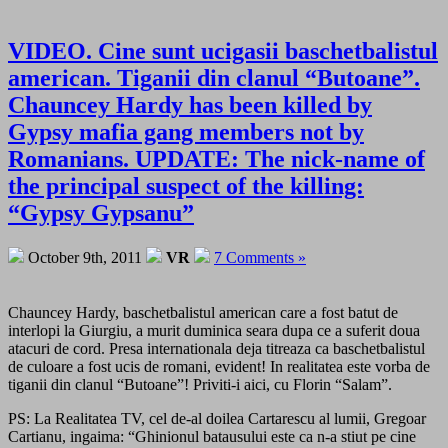
VIDEO. Cine sunt ucigasii baschetbalistul
american. Tiganii din clanul “Butoane”.
Chauncey Hardy has been killed by
Gypsy mafia gang members not by
Romanians. UPDATE: The nick-name of
the principal suspect of the killing:
“Gypsy Gypsanu”
October 9th, 2011
VR
7 Comments »
Chauncey Hardy, baschetbalistul american care a fost batut de
interlopi la Giurgiu, a murit duminica seara dupa ce a suferit doua
atacuri de cord. Presa internationala deja titreaza ca baschetbalistul
de culoare a fost ucis de romani, evident! In realitatea este vorba de
tiganii din clanul “Butoane”! Priviti-i aici, cu Florin “Salam”.
PS: La Realitatea TV, cel de-al doilea Cartarescu al lumii, Gregoar
Cartianu, ingaima: “Ghinionul batausului este ca n-a stiut pe cine