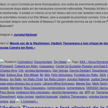
Apoi, in cazul Comisiei pe tema Holocaustului, era vorba de evenimente petrecute 
cunoscute dupa atatia ani de manipulare comunist-nationalista. Persistau tot felul 
si destramate. A existat un interviu al lui Ion Iliescu dat unui ziar israelian care a pro
si autoritatea morala a lui Elie Wiesel, care a acceptat sa prezideze comisia. Cine a
comisiei despre care vorbeste dl Basescu? Se gandeste domnia-sa sa-l invite pe 
Bukovski?
Integral in
Jurnalul National
Vezi si:
Marele soc de la Washington: Vladimir Tismaneanu a fost refuzat de Ge
ocupa Catedra Ion Ratiu »
Posted in
Colimatorul
,
Documentare
,
Top News
Tags:
AXA – Noua Romanie
Primaverii
,
Catedra Ion Ratiu
,
Ceausescu
,
Center for Eurasian Russian and East 
Charles King
,
CIA
,
comisia tismaneanu
,
Dan Voinea
,
Dennis Deletant
,
Departament
Stat
,
Editura Ziua
,
Elie Wiesel
,
fbi
,
felix
,
Felix Voiculescu
,
Fundatia Ion Ratiu
,
GDS
,
Iliescu
,
Ion Ratiu
,
Ion Ratiu Chair
,
Ion Ratiu Library
,
Jurnalul National
,
Justice Depa
pata-plesu dinescu ticu si comp
,
Libraria Mihai Eminescu
,
Marele Soc
,
Mark Taplin
sladek
,
Maryland
,
Nicu Ceausescu
,
nomenclatura
,
nomenklatura
,
ODESSA: Genius 
Paul Goma
,
profesorul felix voiculescu
,
raportul tismaneanu
,
sie
,
SPP
,
sri
,
Tismane
Department
,
victor roncea
,
vladimir bukovski
,
Vladimir Tismaneanu
,
volodea tism
online
,
ziua
1 Comment »
Vladimir Tismaneanu a fost eliminat de l