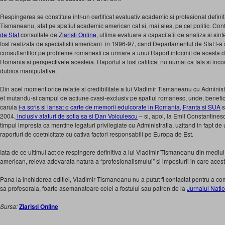
Respingerea se constituie intr-un certificat evaluativ academic si profesional definit
Tismaneanu, atat pe spatiul academic american cat si, mai ales, pe cel politic. Con
de Stat
consultate de
Ziaristi Online
, ultima evaluare a capacitatii de analiza si si
fost realizata de specialistii americani in 1996-97, cand Departamentul de Stat l-a s
consultantilor pe probleme romanesti ca urmare a unui Raport intocmit de acesta de
Romania si perspectivele acesteia. Raportul a fost calificat nu numai ca fals si inco
dubios manipulative.
Din acel moment orice relatie si credibilitate a lui Vladimir Tismaneanu cu Administr
el mutandu-si campul de actiune cvasi-exclusiv pe spatiul romanesc, unde, beneficiin
caruia
i-a scris si lansat o carte de memorii edulcorate in Romania, Franta si SUA
s
2004,
inclusiv alaturi de sotia sa si Dan Voiculescu
– si, apoi, la Emil Constantinesc
timpul impresia ca mentine legaturi privilegiate cu Administratia, uzitand in fapt de 
raporturi de coetnicitate cu cativa factori responsabili pe Europa de Est.
Iata de ce ultimul act de respingere definitiva a lui Vladimir Tismaneanu din mediul
american, releva adevarata natura a “profesionalismului” si imposturii in care aces
Pana la inchiderea editiei, Vladimir Tismaneanu nu a putut fi contactat pentru a c
sa profesorala, foarte asemanatoare celei a fostului sau patron de la
Jurnalul Nati
Sursa:
Ziaristi Online
________________