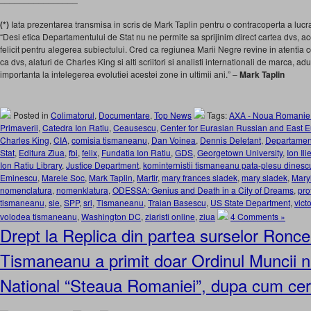
(*)
Iata prezentarea transmisa in scris de Mark Taplin pentru o contracoperta a lucr
“Desi etica Departamentului de Stat nu ne permite sa sprijinim direct cartea dvs, 
felicit pentru alegerea subiectului. Cred ca regiunea Marii Negre revine in atentia 
ca dvs, alaturi de Charles King si alti scriitori si analisti internationali de marca, adu
importanta la intelegerea evolutiei acestei zone in ultimii ani.” –
Mark Taplin
Posted in
Colimatorul
,
Documentare
,
Top News
Tags:
AXA - Noua Romanie
Primaverii
,
Catedra Ion Ratiu
,
Ceausescu
,
Center for Eurasian Russian and East 
Charles King
,
CIA
,
comisia tismaneanu
,
Dan Voinea
,
Dennis Deletant
,
Departament
Stat
,
Editura Ziua
,
fbi
,
felix
,
Fundatia Ion Ratiu
,
GDS
,
Georgetown University
,
Ion Ili
Ion Ratiu Library
,
Justice Department
,
kominternistii tismaneanu pata-plesu dinescu
Eminescu
,
Marele Soc
,
Mark Taplin
,
Martir
,
mary frances sladek
,
mary sladek
,
Mary
nomenclatura
,
nomenklatura
,
ODESSA: Genius and Death in a City of Dreams
,
pro
tismaneanu
,
sie
,
SPP
,
sri
,
Tismaneanu
,
Traian Basescu
,
US State Department
,
vict
volodea tismaneanu
,
Washington DC
,
ziaristi online
,
ziua
4 Comments »
Drept la Replica din partea surselor Ronce
Tismaneanu a primit doar Ordinul Muncii n
National “Steaua Romaniei”, dupa cum cer