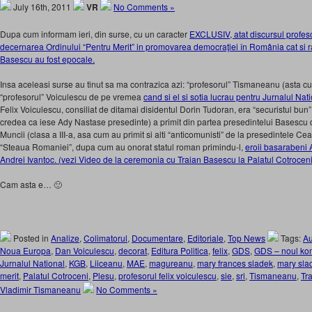
July 16th, 2011
VR
No Comments »
Dupa cum informam ieri, din surse, cu un caracter
EXCLUSIV, atat discursul profes
decernarea Ordinului “Pentru Merit” in promovarea democraţiei în România cat si r
Basescu au fost epocale.
Insa aceleasi surse au tinut sa ma contrazica azi: “profesorul” Tismaneanu (asta cu
“profesorul” Voiculescu de pe vremea
cand si el si sotia lucrau pentru Jurnalul Nat
Felix Voiculescu, consiliat de ditamai disidentul Dorin Tudoran, era “securistul b
credea ca iese Ady Nastase presedinte) a primit din partea presedintelui Basescu 
Muncii (clasa a III-a, asa cum au primit si alti “anticomunisti” de la presedintele C
“Steaua Romaniei”, dupa cum au onorat statul roman primindu-l,
eroii basarabeni 
Andrei Ivantoc. (vezi Video de la ceremonia cu Traian Basescu la Palatul Cotroceni
Cam asta e… 🙂
Posted in
Analize
,
Colimatorul
,
Documentare
,
Editoriale
,
Top News
Tags:
Au
Noua Europa
,
Dan Voiculescu
,
decorat
,
Editura Politica
,
felix
,
GDS
,
GDS – noul ko
Jurnalul National
,
KGB
,
Liiceanu
,
MAE
,
magureanu
,
mary frances sladek
,
mary sla
merit
,
Palatul Cotroceni
,
Plesu
,
profesorul felix voiculescu
,
sie
,
sri
,
Tismaneanu
,
Tr
Vladimir Tismaneanu
No Comments »