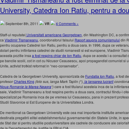
University, Catedra Ion Ratiu, pentru a do
September 8th, 2011
VR
4 Comments »
Staff-ul reputatei
Universitati americane Georgetown
, din Washington DC, a confir
ca
Vladimir Tismaneanu
, coordonatorul falsului
Raport asupra comunismului
din R
pentru ocuparea Catedrei Ion Ratiu, pentru a doua oara. In 1996, dupa ce veteranul 
dolari pentru infiintarea catedrei de studii romanesti si est europene, Vladimir Ti
aceasta pozitie insa
a fost respins chiar de Ion Ratiu
, dupa ce acesta i-a consultat 
pe bancile scolii, cot in cot cu Nicusor Ceausescu, apoi propagandist comunist si ulte
Unite, activist trotkist reformat in “neo-conservator”.
Catedra de la Georgetown University, sponsorizata de
Fundatia Ion Ratiu
, a fost 
profesor
Charles King
(foto sus, langa Mark Taplin (*),
la lansarea lucrarii
coordonat
Noua Romanie la Marea Neagra
“)
care a fost titularul acesteia inca de la infiintarea
sale, Vladimir Tismaneanu a fost respins pentru a doua oara, contractul fiindu-i ofer
specializat pe Romania inca de pe vremea lui Ceausescu, pana in prezent profesor
Studii Slavonice si Est Europene de la Universitatea Londra.
De mentionat ca Georgetown University este cea mai importanta institutie america
destinata pregatirii elitei establishmentului guvernamental din Statele Unite, in sp
de Stat dar si pentru studiile postuniversitare ale cadrele de conducere ale celorlalt
de la Departamentul de Justitie la FBI si CIA.