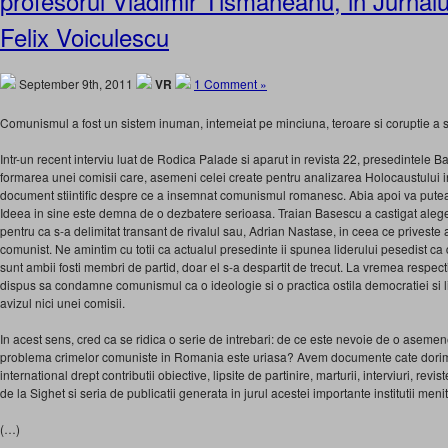
profesorul Vladimir Tismaneanu, in Jurnalu
Felix Voiculescu
September 9th, 2011
VR
1 Comment »
Comunismul a fost un sistem inuman, intemeiat pe minciuna, teroare si coruptie a suf
Intr-un recent interviu luat de Rodica Palade si aparut in revista 22, presedintele
formarea unei comisii care, asemeni celei create pentru analizarea Holocaustului
document stiintific despre ce a insemnat comunismul romanesc. Abia apoi va put
Ideea in sine este demna de o dezbatere serioasa. Traian Basescu a castigat alegeril
pentru ca s-a delimitat transant de rivalul sau, Adrian Nastase, in ceea ce priveste a
comunist. Ne amintim cu totii ca actualul presedinte ii spunea liderului pesedist ca d
sunt ambii fosti membri de partid, doar el s-a despartit de trecut. La vremea respec
dispus sa condamne comunismul ca o ideologie si o practica ostila democratiei si l
avizul nici unei comisii.
In acest sens, cred ca se ridica o serie de intrebari: de ce este nevoie de o asemen
problema crimelor comuniste in Romania este uriasa? Avem documente cate dorim, l
international drept contributii obiective, lipsite de partinire, marturii, interviuri, re
de la Sighet si seria de publicatii generata in jurul acestei importante institutii me
(…)