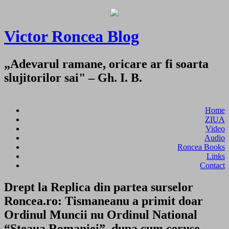
Victor Roncea Blog
„Adevarul ramane, oricare ar fi soarta
slujitorilor sai" – Gh. I. B.
Home
ZIUA
Video
Audio
Roncea Books
Links
Contact
Drept la Replica din partea surselor
Roncea.ro: Tismaneanu a primit doar
Ordinul Muncii nu Ordinul National
“Steaua Romaniei”, dupa cum ceruse