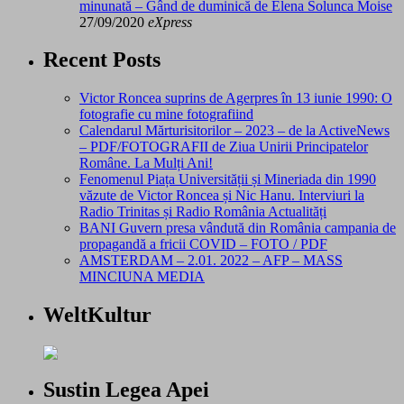
minunată – Gând de duminică de Elena Solunca Moise
27/09/2020
eXpress
Recent Posts
Victor Roncea suprins de Agerpres în 13 iunie 1990: O
fotografie cu mine fotografiind
Calendarul Mărturisitorilor – 2023 – de la ActiveNews
– PDF/FOTOGRAFII de Ziua Unirii Principatelor
Române. La Mulți Ani!
Fenomenul Piața Universității și Mineriada din 1990
văzute de Victor Roncea și Nic Hanu. Interviuri la
Radio Trinitas și Radio România Actualități
BANI Guvern presa vândută din România campania de
propagandă a fricii COVID – FOTO / PDF
AMSTERDAM – 2.01. 2022 – AFP – MASS
MINCIUNA MEDIA
WeltKultur
Sustin Legea Apei