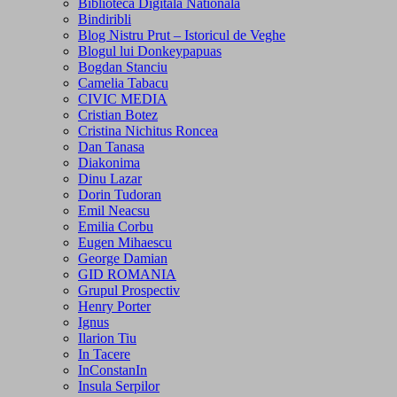
Biblioteca Digitala Nationala
Bindiribli
Blog Nistru Prut – Istoricul de Veghe
Blogul lui Donkeypapuas
Bogdan Stanciu
Camelia Tabacu
CIVIC MEDIA
Cristian Botez
Cristina Nichitus Roncea
Dan Tanasa
Diakonima
Dinu Lazar
Dorin Tudoran
Emil Neacsu
Emilia Corbu
Eugen Mihaescu
George Damian
GID ROMANIA
Grupul Prospectiv
Henry Porter
Ignus
Ilarion Tiu
In Tacere
InConstanIn
Insula Serpilor