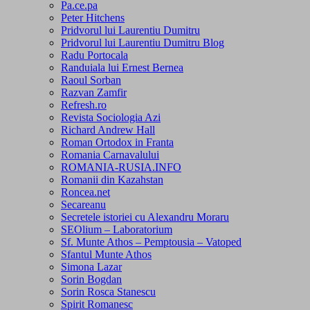
Pa.ce.pa
Peter Hitchens
Pridvorul lui Laurentiu Dumitru
Pridvorul lui Laurentiu Dumitru Blog
Radu Portocala
Randuiala lui Ernest Bernea
Raoul Sorban
Razvan Zamfir
Refresh.ro
Revista Sociologia Azi
Richard Andrew Hall
Roman Ortodox in Franta
Romania Carnavalului
ROMANIA-RUSIA.INFO
Romanii din Kazahstan
Roncea.net
Secareanu
Secretele istoriei cu Alexandru Moraru
SEOlium – Laboratorium
Sf. Munte Athos – Pemptousia – Vatoped
Sfantul Munte Athos
Simona Lazar
Sorin Bogdan
Sorin Rosca Stanescu
Spirit Romanesc