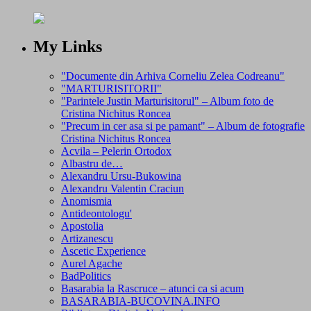
My Links
"Documente din Arhiva Corneliu Zelea Codreanu"
"MARTURISITORII"
"Parintele Justin Marturisitorul" – Album foto de
Cristina Nichitus Roncea
"Precum in cer asa si pe pamant" – Album de fotografie
Cristina Nichitus Roncea
Acvila – Pelerin Ortodox
Albastru de…
Alexandru Ursu-Bukowina
Alexandru Valentin Craciun
Anomismia
Antideontologu'
Apostolia
Artizanescu
Ascetic Experience
Aurel Agache
BadPolitics
Basarabia la Rascruce – atunci ca si acum
BASARABIA-BUCOVINA.INFO