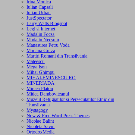
Irina Monica
Iulian Capsali
Iulian Urban
JustSpectator
Larry Watts Blogspot
Legi si Internet
Madalin Focsa
Madalin Necsutu
Manastirea Petru Voda
Mariana Gurza
Martiri Romani din Transilvania
Mateescu
Mega Ison
Mihai Ghimpu
MIHAI-EMINESCU.RO
MINERIADA
Mircea Platon
Mitica Damboviteanul
Muzeul Refugiatilor si Persecutatilor Etnic din
Transilvania
Mystagogy
New & Free Word Press Themes
Nicolae Balint
Nicoleta Savin
OrtodoxMedia