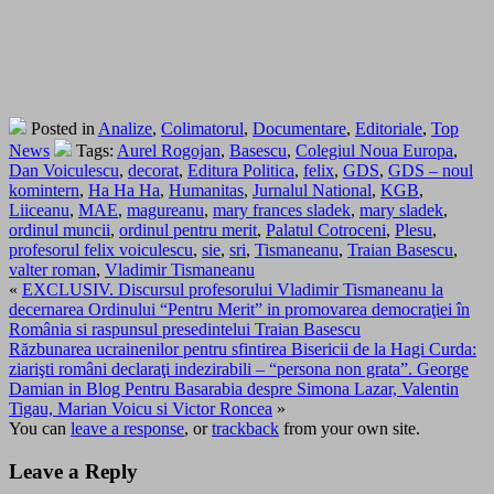
Posted in
Analize
,
Colimatorul
,
Documentare
,
Editoriale
,
Top
News
Tags:
Aurel Rogojan
,
Basescu
,
Colegiul Noua Europa
,
Dan Voiculescu
,
decorat
,
Editura Politica
,
felix
,
GDS
,
GDS – noul
komintern
,
Ha Ha Ha
,
Humanitas
,
Jurnalul National
,
KGB
,
Liiceanu
,
MAE
,
magureanu
,
mary frances sladek
,
mary sladek
,
ordinul muncii
,
ordinul pentru merit
,
Palatul Cotroceni
,
Plesu
,
profesorul felix voiculescu
,
sie
,
sri
,
Tismaneanu
,
Traian Basescu
,
valter roman
,
Vladimir Tismaneanu
«
EXCLUSIV. Discursul profesorului Vladimir Tismaneanu la
decernarea Ordinului “Pentru Merit” in promovarea democraţiei în
România si raspunsul presedintelui Traian Basescu
Răzbunarea ucrainenilor pentru sfintirea Bisericii de la Hagi Curda:
ziarişti români declaraţi indezirabili – “persona non grata”. George
Damian in Blog Pentru Basarabia despre Simona Lazar, Valentin
Tigau, Marian Voicu si Victor Roncea
»
You can
leave a response
, or
trackback
from your own site.
Leave a Reply