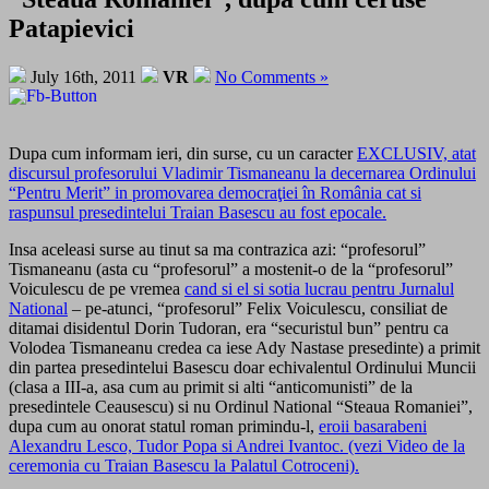
Patapievici
July 16th, 2011
VR
No Comments »
Dupa cum informam ieri, din surse, cu un caracter
EXCLUSIV, atat
discursul profesorului Vladimir Tismaneanu la decernarea Ordinului
“Pentru Merit” in promovarea democraţiei în România cat si
raspunsul presedintelui Traian Basescu au fost epocale.
Insa aceleasi surse au tinut sa ma contrazica azi: “profesorul”
Tismaneanu (asta cu “profesorul” a mostenit-o de la “profesorul”
Voiculescu de pe vremea
cand si el si sotia lucrau pentru Jurnalul
National
– pe-atunci, “profesorul” Felix Voiculescu, consiliat de
ditamai disidentul Dorin Tudoran, era “securistul bun” pentru ca
Volodea Tismaneanu credea ca iese Ady Nastase presedinte) a primit
din partea presedintelui Basescu doar echivalentul Ordinului Muncii
(clasa a III-a, asa cum au primit si alti “anticomunisti” de la
presedintele Ceausescu) si nu Ordinul National “Steaua Romaniei”,
dupa cum au onorat statul roman primindu-l,
eroii basarabeni
Alexandru Lesco, Tudor Popa si Andrei Ivantoc. (vezi Video de la
ceremonia cu Traian Basescu la Palatul Cotroceni).