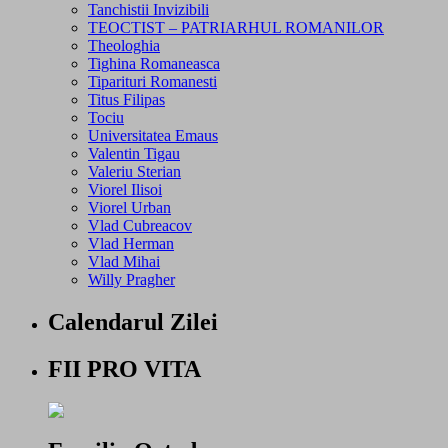
Tanchistii Invizibili
TEOCTIST – PATRIARHUL ROMANILOR
Theologhia
Tighina Romaneasca
Tiparituri Romanesti
Titus Filipas
Tociu
Universitatea Emaus
Valentin Tigau
Valeriu Sterian
Viorel Ilisoi
Viorel Urban
Vlad Cubreacov
Vlad Herman
Vlad Mihai
Willy Pragher
Calendarul Zilei
FII PRO VITA