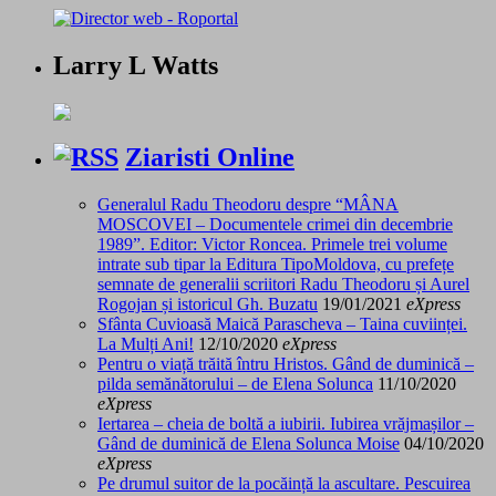
Larry L Watts
Ziaristi Online
Generalul Radu Theodoru despre “MÂNA
MOSCOVEI – Documentele crimei din decembrie
1989”. Editor: Victor Roncea. Primele trei volume
intrate sub tipar la Editura TipoMoldova, cu prefețe
semnate de generalii scriitori Radu Theodoru și Aurel
Rogojan și istoricul Gh. Buzatu
19/01/2021
eXpress
Sfânta Cuvioasă Maică Parascheva – Taina cuviinței.
La Mulți Ani!
12/10/2020
eXpress
Pentru o viață trăită întru Hristos. Gând de duminică –
pilda semănătorului – de Elena Solunca
11/10/2020
eXpress
Iertarea – cheia de boltă a iubirii. Iubirea vrăjmașilor –
Gând de duminică de Elena Solunca Moise
04/10/2020
eXpress
Pe drumul suitor de la pocăință la ascultare. Pescuirea