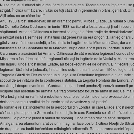
Nu se mai auzi atunci nici o răsuflare în toată curtea. Tăcerea aceea împietrită i se
strigăt. În clipa următoare, îi văzu pe toţi căzând în genunchi în plâns, gemând. Un
Alţii urlau ca un câine lovit.”
Anul 1938 a fost, într-adevăr, un an dramatic pentru Mircea Eliade. La numai o lu
lui Corneliu Zelea Codreanu, în iunie 1938, scriitorul a fost arestat şi ţinut în beci
săptămâni. Armand Călinescu a încercat să obţină o “declaraţie de desolidarizare” î
a refuzat însă să semneze, atâta timp cât generaţia sa era prigonită, iar legionarii urm
găsi vreo vină. În consecinţă, a fost trimis în Lagărul de la Miercurea Ciuc, dar a re
internarea sa la Sanatoriul de la Moroieni, după care a fost pus în libertate. A fost 
Ca urmare a asasinării lui Armand Călinescu de către echipa legionară condusă de
Mişcarea a fost “decapitată”. Legionarii rămaşi în lagărele de la Vaslui şi Miercure
din lagărul unde a fost închis Eliade, au fost executaţi 44 de deţinuţi. Din fiecare ju
legionari, fără nici o judecată, în total fiind ucişi, numai în acel an, 150 de legionari.
Tragedia Gărzii de Fier va continua cu aşa-zisa Rebeliune legionară din ianuarie 
scopul de a-i înlătura de la conducerea statului. La Legaţia Română din Londra, Vi
româneşti despre eveniment. Cordoane de jandarmi percheziţionează oamenii pe str
ocupate sau asediate de armată. Se trag provocator focuri de armă în aer. Cel mai 
“N-a fost şi nici nu va fi nici o rebeliune, doar o serie de incidente provocate de cri
derbedei care au profitat de întuneric ca să devasteze şi să prade”.
În roman e relatat incidentul de la aeroportul din Londra, în care Eliade a fost per
că face spionaj pentru Germania. În condiţiile în care România se afla în război cu 
serviciul diplomatic putea fi bănuit de spionaj. Orice român devine astfel suspect. 
Amalgamarea planurilor narative prin imaginar face posibilă citirea Nopţii de Sânz
de dragoste, cu toată încărcătura mitologică adiacentă. Rememorarea acelei “epoc
tinereţii” autorului face posibilă existenţa a două lumi, paralele: una reală şi alta 