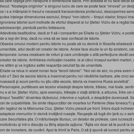
sa care câştiga prin naraţiune o dimensiune sacră. Prin aceasta el nu face decât să
trecut. “Nostalgia originilor” e singurul lucru de care se poate face “vinovat” un desţ
ce i s-a întâmplat în trecut e necesară transcenderea profanului, descoperirea semne
putea înţelege dimensiunea sacrului, timpul “non-istoric – timpul viselor, timpul imagi
ignorarea Istoriei sunt motivate de efortul disperat al lui Ştefan Viziru de a regăsi be
adolescenţei, pierdută pentru totdeauna.
Adevărata beatitudine, dacă ar fi să-l comparăm pe Eliade cu Ştefan Viziru, e posibi
de a ieşi din timp, dacă nu vrea să se lase confiscat de Istorie.
Obsesia omului modern pentru Istorie nu poate să nu devină în filosofia eliadescă i
umanitate, altul decât cel creator de istorie. Anisie face aluzie la un tip anistoric, 
temporale: lumea creatoare de mituri şi care urmăreşte o altă perfecţiune decât c
creator de istorie. Anihilarea civilizaţiei noastre, la al cărui început suntem martori, v
ne aflăm şi va îngădui astfel reapariţia celuilalt tip de umanitate.
Eliade va relua în acest roman teza “terorii istoriei”: “Noi cei de aici, nu prea avem
iubi-o? Zeci de secole Istoria a însemnat pentru noi năvălirile barbare, alte cinci 
rusească şi acum pentru nu ştiu câte secole, Istoria va însemna Rusia sovietică”.
Personajele, purtătoare ale tezelor eliadeşti despre Istorie, trăiesc, mai toate, sentim
nu e al lor. Ştefan Viziru, spre exemplu, trăieşte o viaţă străină, a altcuiva. Între cel
timpul “beatific” dinaintea războiului, intervine o ruptură, o despărţire dureroasă. S
cel de culpabilitate. Se simte răspunzător de moartea lui Partenie (Nae Ionescu?) ş
din lagărul de la Miercurea Ciuc, Ştefan Viziru pleacă pe front. Întors după încheie
adapteze vremurilor în derivă învăţând ruseşte. Reuşeşte să fugă din ţară cu o se
care Securitatea ştia. O mărturiseşte Bursuc, un delator de profesie, care lucrează 
motivându-şi într-o discuţie cu Biriş abjecta opţiune: “Ăştia vor doar să te pună la 
om de încredere, de cuvânt. Apoi te trimit la Paris. O să-ţi spună să lucrezi pentru e