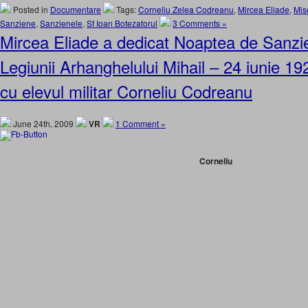
Posted in
Documentare
Tags:
Corneliu Zelea Codreanu
,
Mircea Eliade
,
Mis
Sanziene
,
Sanzienele
,
Sf Ioan Botezatorul
3 Comments »
Mircea Eliade a dedicat Noaptea de Sanziene
Legiunii Arhanghelului Mihail – 24 iunie
cu elevul militar Corneliu Codreanu
June 24th, 2009
VR
1 Comment »
Corneliu