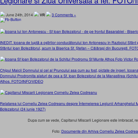
Legionare si Ziua Universala a Iei. FOTO
June 24th, 2014
VR
3 Comments »
INEDIT. Icoana de luptă a oştirilor conducătorului Ion Antonescu în Razboiul Sfânt
Sfântul Ioan Botezătorul, acum la Biserica Sf. Ştefan – Călăraşi din Bucureşt
Chipul Maicii Domnului si cel al Pruncului asa cum au fost, pictate de ingeri. Icoan
Domnului Prodromita alaturi de cea a Sf. Ioan Botezatorul de la Manastirea (Schit
Athos. FOTO/INFO/VIDEO
Relatarea lui Corneliu Zelea Codreanu despre Întemeierea Legiunii Arhanghelul Mi
Botezatorul (24 iunie 1927)
Dupa cum se vede, Capitanul Miscarii Legionare este imbracat, reg
Foto:
Documente din Arhiva Corneliu Zelea Codre