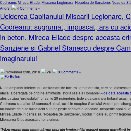
Codreanu
,
Mircea Eliade
,
Miscarea Legionara
,
Noaptea de Sanziene
,
Noaptea Sfa
Andrei
4 Comments »
Uciderea Capitanului Miscarii Legionare, C
Codreanu: sugrumat, impuscat, ars cu acid
in beton. Mircea Eliade despre aceasta cr
Sanziene si Gabriel Stanescu despre Camu
imaginarului
November 29th, 2010
VR
3 Comments »
Nu intamplator intelectualii antiromani de factura kominternista, care se folosesc de
ataca la beregata pe oricine aminteste istoria reala a Romaniei –
de data aceasta t
ales ca ziua ”protestului” lor sa fie 29 noiembrie. Este ziua cand s-a hotarat asasina
Codreanu si a altor 13 camarazi ai sai, ucisi in noaptea Sfantului Andrei prin strang
nu inainte de a se turna acid sulfuric peste cadavrele lor calde, acoperite apoi cu 
Mircea Eliade in cartea sa, ”Noaptea de Sanziene”, modul in care au primit legionari
Miercurea Ciuc aceasta oribila crima:
”Văzu atunci cum peste sârme unul din jandarmi îşi aşează puşca mitralieră în p