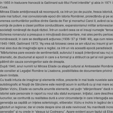
în 1955 în traducere franceză la Gallimard sub titlul Foret interdite* şi abia în 197
Cusa.
Mircea Eliade ambiţionează să recompună, ca într-un joc de puzzle, fresca istorică, 
cele mai tulburi, mai convulsionate epoci din istoria României, proiectându-şi pe ac
vremea confruntărilor politice dintre Garda de Fier şi monarhul Carol II, având ca s
voinţa de putere a clasei politice conducătoare, expansionismul militar antonescian
societaţii româneşti de după război. Într-un cuvânt ceea ce el însuşi numeşte “teroar
Scrierea romanului a presupus o minuţioasă documentare, mai ales pentru perioad
românească; în care se desfăşoară acţiunea (1936-‘37 şi 1948-’49), aşa cum reie
1945-1969, Gallimard 1973: “Aş vrea să folosesc ceea ce am văzut eu însumi şi am a
mai ales dus de imaginaţie spre a regăsi, ca într-un vis această epocă paradisiacă a
”Mărturisirea pare excesiv de sentimentală; autorului îi scapă (intenţionat sau nu) con
dramatic, de zbuciumat al epocii în care s-a format şi a strălucit ca şef al noii genera
pătimit din cauza convingerilor sale de dreapta.
După 1940, anul numirii lui Mircea Eliade ca ataşat cultural al Ambasadei României l
de consilier al Legaţiei Române la Lisabona, posibilitatea de documentare privind 
devin limitate.
Cu toată infuzia de imaginar şi elemente mitice, prezente în mai toate nuvelele sale
autobiografic al Nopţii de Sânziene este resimţit acum în scriitură cu şi mai mare acu
Ştefan Viziru, Eliade va camufla anumite elemente, cel puţin “stânjenitoare” dacă 
istoriei sale personale în raport cu noul său statut european. Iniţiatul, care descifr
lucrurilor, se confruntă cu realitatea dură a unor circumstanţe în care interogaţia a
generaţia sa capătă un înţeles soteriologic, eliberator. Viziru e închis în lagărul de
găzduit un legionar, dar el crede despre sine că este nevinovat. Nu manifestă încrede
generaţiei” şi nu crede în “steaua lui Codreanu”. Apare evident acum faptul că Elia