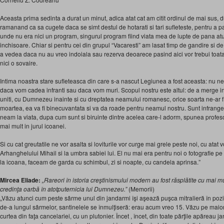
Aceasta prima sedinta a durat un minut, adica atat cat am citit ordinul de mai sus, d
ramanand ca sa cugete daca se simt destul de hotarati si tari sufleteste, pentru a 
unde nu era nici un program, singurul program fiind viata mea de lupte de pana atu
inchisoare. Chiar si pentru cei din grupul “Vacaresti” am lasat timp de gandire si de 
a vedea daca nu au vreo indoiala sau rezerva deoarece pasind aici vor trebui toata
nici o sovaire.
Intima noastra stare sufleteasca din care s-a nascut Legiunea a fost aceasta: nu n
daca vom cadea infranti sau daca vom muri. Scopul nostru este altul: de a merge i
uniti, cu Dumnezeu inainte si cu dreptatea neamului romanesc, orice soarta ne-ar f
moartea, ea va fi binecuvantata si va da roade pentru neamul nostru. Sunt infranger
neam la viata, dupa cum sunt si biruinte dintre acelea care-l adorm, spunea profeso
mai mult in jurul icoanei.
Si cu cat greutatile ne vor asalta si loviturile vor curge mai grele peste noi, cu atat
Arhanghelului Mihail si la umbra sabiei lui. El nu mai era pentru noi o fotografie pe 
la icoana, faceam de garda cu schimbul, zi si noapte, cu candela aprinsa.”
Mircea Eliade:
„Rareori în istoria creştinismului modern au fost răsplătite cu mai mu
credinţa oarbă în atotputernicia lui Dumnezeu.”
(Memorii)
„Văzu atunci cum peste sârme unul din jandarmi îşi aşează puşca mitralieră în pozi
de-a lungul sârmelor, santinelele se înmulţiseră: erau acum vreo 15. Văzu pe maior,
curtea din faţa cancelariei, cu un plutonier. Încet , încet, din toate părţile apăreau ja