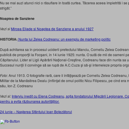
Nu se mai auzi atunci nici o răsuflare în toată curtea. Tăcerea aceea împietrită i se
strigăt.”
Noaptea de Sanziene
Vezi si
Mircea Eliade si Noaptea de Sanziene a anului 1927
HISTORIA:
Nunta lui Zelea Codreanu: un exemplu de marketing politic
După achitarea sa în procesul uciderii prefectului Manciu, Corneliu Zelea Codrea
publică de proporţii la Focşani, în 14 iunie 1925: nunta. O sută de mii de oameni pa
Căpitanului. Lider al Ligii Apărării Naţional-Creştine, Codreanu face din nunta sa 
Succesul nunţii îl convinge să se rupă de A.C.Cuza şi să-şi întemeieze propria organ
Foto:
Anul 1913. O fotografie rară, care îi înfăţişează pe Corneliu Zelea Codreanu, l
Militar de la Manăstirea Dealu (înfiinţat de omul politic Nicu Filipescu, pe cînd era m
său, Ion Z. Codreanu
Vezi si:
Interviu inedit cu Elena Codreanu, soţia fondatorului Mişcării Legionare. C
pentru a evita răzbunarea autorităţilor.
24 iunie – Nașterea Sfântului Ioan Botezătorul