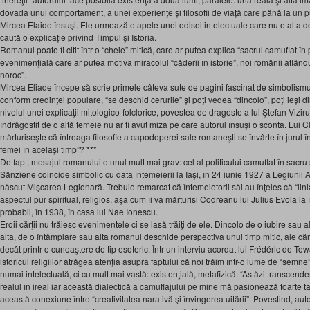
dovada unui comportament, a unei experienţe şi filosofii de viaţă care până la un pun
Mircea Elaide însuşi. Ele urmează etapele unei odisei intelectuale care nu e alta
caută o explicaţie privind Timpul şi Istoria.
Romanul poate fi citit într-o “cheie” mitică, care ar putea explica “sacrul camuflat în p
evenimenţială care ar putea motiva miracolul “căderii în istorie”, noi românii aflând
noroc”.
Mircea Eliade începe să scrie primele câteva sute de pagini fascinat de simbolismul
conform credinţei populare, “se deschid cerurile” şi poţi vedea “dincolo”, poţi ieşi d
nivelul unei explicaţii mitologico-folclorice, povestea de dragoste a lui Ştefan Viziru
îndrăgostit de o altă femeie nu ar fi avut miza pe care autorul însuşi o sconta. Lui
mărturiseşte că întreaga filosofie a capodoperei sale romaneşti se învârte în jurul î
femei în acelaşi timp”? ***
De fapt, mesajul romanului e unul mult mai grav: cel al politicului camuflat în sacru
Sânziene coincide simbolic cu data întemeierii la Iaşi, în 24 iunie 1927 a Legiunii 
născut Mişcarea Legionară. Trebuie remarcat că întemeietorii săi au înţeles că “lini
aspectul pur spiritual, religios, aşa cum îi va mărturisi Codreanu lui Julius Evola la î
probabil, în 1938, în casa lui Nae Ionescu.
Eroii cărţii nu trăiesc evenimentele ci se lasă trăiţi de ele. Dincolo de o iubire sau
alta, de o întâmplare sau alta romanul deschide perspectiva unui timp mitic, ale căr
decât printr-o cunoaştere de tip esoteric. Într-un interviu acordat lui Frédéric de To
istoricul religiilor atrăgea atenţia asupra faptului că noi trăim într-o lume de “semne
numai intelectuală, ci cu mult mai vastă: existenţială, metafizică: “Astăzi transcend
realul în ireal iar această dialectică a camuflajului pe mine mă pasionează foarte t
această conexiune între “creativitatea narativă şi învingerea uitării”. Povestind, au