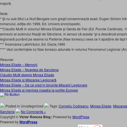
majoră.
Note:
* Şi nu sub titlul La Nuit Bengale cum greşit consemnează acad. Eugen Simion într-
romanului, ediţia din 1999, Ed. Univers enciclopedic.
**Claudio Mutti în volumul Mircea Eliade şi Garda de Fier (Ed. Puncte Cardinale, 
amnezic al autorului Nopţii de Sânziene, în sensul că acesta “şi-a descărcat prop
legionară punând pe seama lui Partenie (Nae Ionescu) ceea ce îi aparţine de fapt l
*** Încercarea Labirintului, Ed. Dacia,1990
**** Vezi conferinţele lui Nae Ionescu adunate în volumul Fenomenul Legionar (An
Resurse:
Mircea Eliade – Memorii
Mircea Eliade – Noaptea de Sanziene
Claudio Mutti despre Mircea Eliade
Mircea Eliade si Miscarea Legionară
Mircea Eliade – De ce cred in biruinta Miscarii Legionare
Mircea Eliade si menirea noastra la portile Europei
Posted in Uncategorized
Tags:
Corneliu Codreanu
,
Mircea Eliade
,
Miscarea
Sanziene
No Comments »
Copyright ©
Victor Roncea Blog
| Powered by
WordPress
Powered by
WordPress