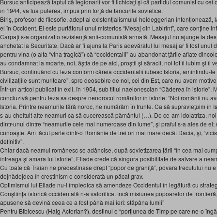
Bursuc anticipează faptul că legionarii vor fi lichidaţi şi că partidul comunist cu cei
în 1944, va lua puterea, impus prin forţă de tancurile sovietice.
Biriş, profesor de filosofie, adept al existenţialismului heideggerian intenţionează, 
el în Occident. El este purtătorul unui misterios “Mesaj din Labirint”, care conţine inf
Carpaţi s-a organizat o rezistenţă anti-comunistă armată. Mesajul nu ajunge la destina
anchetat la Securitate. Dacă ar fi ajuns la Paris adevăratul lui mesaj ar fi fost unul 
pentru vina (o alta “vina tragică”) că “occidentalii” au abandonat ţările aflate dincol
au condamnat la moarte, noi, ăştia de pe aici, proştii şi săracii, noi tot îi iubim şi îi 
Bursuc, continuând cu teza conform căreia occidentalii iubesc Istoria, amintindu-le 
civilizaţiile sunt muritoare”, spre deosebire de noi, cei din Est, care nu avem motive
Într-un articol publicat în exil, în 1954, sub titlul naeionescian “Căderea în istorie”
concluzivă pentru teza sa despre nenorocul românilor în istorie: “Noi românii nu av
Istoria. Printre neamurile fără noroc, ne numărăm în frunte. Ca să supravieţuim în Is
s-au cheltuit alte neamuri ca să cucerească pământul (…). De ce-am idolatriza, noi
dintr-unul dintre “neamurile cele mai numeroase din lume”, şi praful s-a ales de el;
cunoaşte. Am făcut parte dintr-o Românie de trei ori mai mare decât Dacia, şi, ‘vicisi
definitiv”.
Chiar dacă neamul românesc se adâncise, după sovietizarea ţării “în cea mai cumpl
întreaga şi amara lui istorie”, Eliade crede că singura posibilitate de salvare a nea
Cu toate că Traian ne predestinase drept “popor de graniţă”, povara trecutului nu e
dejnădejdea în creştinism e considerată un păcat grav.
Optimismul lui Eliade nu-l împiedica să amendeze Occidentul în legătură cu strat
Conştiinţa istorică occidentală n-a valorificat încă misiunea popoarelor de frontier
apusene să devină ceea ce a fost până mai ieri: stăpâna lumii”
Pentru Bibicescu (Haig Acterian?), destinul e “porţiunea de Timp pe care ne-o îngăd