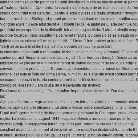
îmbrăcat cămaşa verde pentru a fi numit director de teatru se înscrie acum în parti
al Teatrului Naţional. Oportunist de vocaţie se foloseşte de un manuscris inedit răm
stradă confundat fiind cu Viziru), pentru a scrie o piesă de teatru intitulată “Privegh
trupelor române la Stalingrad şi apoi procesiunea întoarcerii sufletelor morţilor aca
Vidrighin (care nu este altul decât Al. Rosetti cel ce l-a ajutat pe Eliade pentru a o
prăpădul ce se apropie de la distanţă. Într-un dialog cu Viziru îi atrage atenţia asupra
apropie focul cel mare, ascultă-mă pe mine! Praful şi pulberea o să se aleagă de no
ţigănia asta cu câteva mii de lei pe lună!…” Ştefan îl întreabă ce ar trebui să facă.
“Să-ţi iei un post în străinătate, cât mai departe de locurile acestea”.
În atmosfera tensionată a romanului, războiul devine, el însuşi personaj: “El a confi
contemporană, timpul în care am fost ursiţi să trăim. Europa întreagă trăieşte ca u
mişcare de veştile lansate în fiecare minut de sutele de posturi de radio, de ediţiile
convorbirile între prieteni (…). Teroarea evenimentelor este nu numai umilitoare pent
umane, dar este în cele din urmă sterilă. Nimic nu se alege din acest contact perm
se experimentează în istoria contemporană datorită războiului: cruzimea istorică.
zoologică, aceasta nu are scuza de a fi săvârşită din instinct.
Fatalismul nu este o soluţie: “Nu ne putem împotrivi acestui destin. Dar avem măca
lui.”
Aşa-zisa eliberare are grave consecinţe asupra întregii existenţe a neamului: măslui
tradiţiei spirituale prin afişarea unui ateism feroce, depersonalizarea fiinţei umane, 
După înfrângerea suferită de trupele germane şi române la Stalingrad, cursul război
ruşilor. La începutul lui august 1944 începuse ofensiva armatelor ruse pe tot front
deznădăjduiţi în perspectiva intrării ruşilor în ţară. Tuturor le era teamă că vin ruşi
conştient de pericolul iminent al invaziei militare ruseşti se decide să transporte B
în afara Bucureştiului cu o căruţă. Găseşte, în sfârşit, o hrubă într-un cimitir, în co