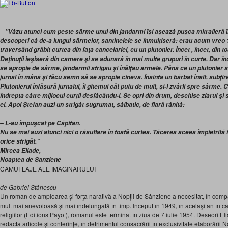
”Văzu atunci cum peste sârme unul din jandarmi îşi aşează puşca mitralieră în
descoperi că de-a lungul sârmelor, santinelele se înmulţiseră: erau acum vreo 1
traversând grăbit curtea din faţa cancelariei, cu un plutonier. Încet , încet, din t
Deţinuţii ieşiseră din camere şi se adunară în mai multe grupuri în curte. Dar în
se apropie de sârme, jandarmii strigau şi înălţau armele. Până ce un plutonier
jurnal în mână şi făcu semn să se apropie cineva. Înainta un bărbat înalt, subţire
Plutonierul înfăşură jurnalul, îl ghemui cât putu de mult, şi-l zvârli spre sârme. C
îndrepta către mijlocul curţii desfăcându-l. Se opri din drum, deschise ziarul şi s
el. Apoi Ştefan auzi un strigăt sugrumat, sălbatic, de fiară rănită:
– L-au împuşcat pe Căpitan.
Nu se mai auzi atunci nici o răsuflare în toată curtea. Tăcerea aceea împietrită
orice strigăt.”
Mircea Eliade,
Noaptea de Sanziene
CAMUFLAJE ALE IMAGINARULUI
de Gabriel Stănescu
Un roman de amploarea şi forţa narativă a Nopţii de Sânziene a necesitat, în compa
mult mai anevoioasă şi mai îndelungată în timp. Început în 1949, în acelaşi an în car
religiilor (Editions Payot), romanul este terminat în ziua de 7 iulie 1954. Deseori El
redacta articole şi conferinţe, în detrimentul consacrării în exclusivitate elaborării