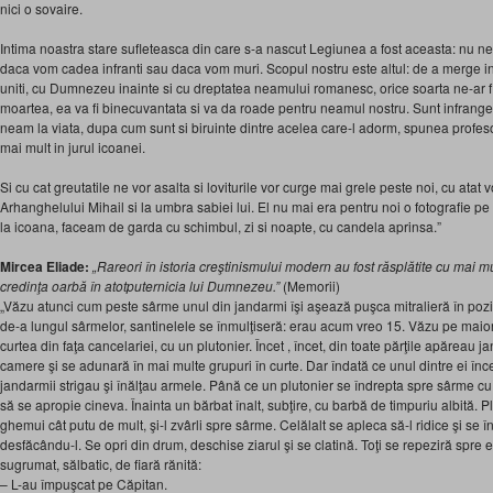
nici o sovaire.
Intima noastra stare sufleteasca din care s-a nascut Legiunea a fost aceasta: nu n
daca vom cadea infranti sau daca vom muri. Scopul nostru este altul: de a merge i
uniti, cu Dumnezeu inainte si cu dreptatea neamului romanesc, orice soarta ne-ar f
moartea, ea va fi binecuvantata si va da roade pentru neamul nostru. Sunt infranger
neam la viata, dupa cum sunt si biruinte dintre acelea care-l adorm, spunea profeso
mai mult in jurul icoanei.
Si cu cat greutatile ne vor asalta si loviturile vor curge mai grele peste noi, cu atat
Arhanghelului Mihail si la umbra sabiei lui. El nu mai era pentru noi o fotografie pe 
la icoana, faceam de garda cu schimbul, zi si noapte, cu candela aprinsa.”
Mircea Eliade:
„Rareori în istoria creştinismului modern au fost răsplătite cu mai mu
credinţa oarbă în atotputernicia lui Dumnezeu.”
(Memorii)
„Văzu atunci cum peste sârme unul din jandarmi îşi aşează puşca mitralieră în pozi
de-a lungul sârmelor, santinelele se înmulţiseră: erau acum vreo 15. Văzu pe maior,
curtea din faţa cancelariei, cu un plutonier. Încet , încet, din toate părţile apăreau ja
camere şi se adunară în mai multe grupuri în curte. Dar îndată ce unul dintre ei în
jandarmii strigau şi înălţau armele. Până ce un plutonier se îndrepta spre sârme c
să se apropie cineva. Înainta un bărbat înalt, subţire, cu barbă de timpuriu albită. Plu
ghemui cât putu de mult, şi-l zvârli spre sârme. Celălalt se apleca să-l ridice şi se în
desfăcându-l. Se opri din drum, deschise ziarul şi se clatină. Toţi se repeziră spre e
sugrumat, sălbatic, de fiară rănită:
– L-au împuşcat pe Căpitan.