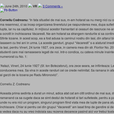
June 24th, 2010
VR
3 Comments »
Corneliu Codreanu:
“In fata situatiei de mai sus, m-am hotarat sa nu merg nici cu o 
ma resemnez, ci sa incep organizarea tineretului pe raspunderea mea, dupa sufletu
lupta, iar nu sa capitulez. In mijlocul acestor framantari si ceasuri de rascruce ne
a ocrotit in inchisoarea Vacaresti. Ne-am hotarat sa strangem randurile si sa conti
Sfinte Icoane. In acest scop, ea a fost adusa la caminul nostru din Iasi, din altarul b
lasasem cu trei ani in urma. La aceste ganduri, grupul “Vacaresti” s-a alaturat imed
la Iasi, pentru Vineri, 24 Iunie 1927, ora zece, in camera mea din str. Florilor No. 20
studenti care mai ramasesera legati de noi. Intr-o condica, cu cateva minute inainte
numerorat cu No. 1:
“Astazi, Vineri, 24 Iunie 1927 (Sf. Ion Botezatorul), ora zece seara, se infiinteaza:
conducerea mea. Sa vina in aceste randuri cel ce crede nelimitat. Sa ramana in afar
al garzii de la Icoana pe Radu Mironovici”.
Corneliu Z. Codreanu
Aceasta prima sedinta a durat un minut, adica atat cat am citit ordinul de mai sus, d
ramanand ca sa cugete daca se simt destul de hotarati si tari sufleteste, pentru a 
unde nu era nici un program, singurul program fiind viata mea de lupte de pana atu
inchisoare. Chiar si pentru cei din grupul “Vacaresti” am lasat timp de gandire si de 
a vedea daca nu au vreo indoiala sau rezerva deoarece pasind aici vor trebui toata