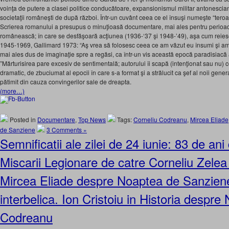
voinţa de putere a clasei politice conducătoare, expansionismul militar antonescian
societaţii româneşti de după război. Într-un cuvânt ceea ce el însuşi numeşte “teroar
Scrierea romanului a presupus o minuţioasă documentare, mai ales pentru perioad
românească; în care se desfăşoară acţiunea (1936-‘37 şi 1948-’49), aşa cum reie
1945-1969, Gallimard 1973: “Aş vrea să folosesc ceea ce am văzut eu însumi şi am a
mai ales dus de imaginaţie spre a regăsi, ca într-un vis această epocă paradisiacă a
”Mărturisirea pare excesiv de sentimentală; autorului îi scapă (intenţionat sau nu) con
dramatic, de zbuciumat al epocii în care s-a format şi a strălucit ca şef al noii genera
pătimit din cauza convingerilor sale de dreapta.
(more…)
Posted in
Documentare
,
Top News
Tags:
Corneliu Codreanu
,
Mircea Eliade
de Sanziene
3 Comments »
Semnificatii ale zilei de 24 iunie: 83 de ani 
Miscarii Legionare de catre Corneliu Zele
Mircea Eliade despre Noaptea de Sanziene
interbelica. Ion Cristoiu in Historia despre 
Codreanu