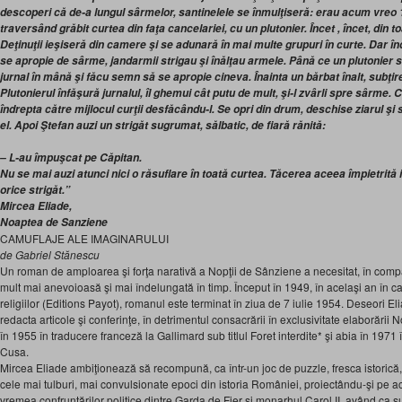
descoperi că de-a lungul sârmelor, santinelele se înmulţiseră: erau acum vreo 1
traversând grăbit curtea din faţa cancelariei, cu un plutonier. Încet , încet, din t
Deţinuţii ieşiseră din camere şi se adunară în mai multe grupuri în curte. Dar în
se apropie de sârme, jandarmii strigau şi înălţau armele. Până ce un plutonier
jurnal în mână şi făcu semn să se apropie cineva. Înainta un bărbat înalt, subţire
Plutonierul înfăşură jurnalul, îl ghemui cât putu de mult, şi-l zvârli spre sârme. C
îndrepta către mijlocul curţii desfăcându-l. Se opri din drum, deschise ziarul şi s
el. Apoi Ştefan auzi un strigăt sugrumat, sălbatic, de fiară rănită:
– L-au împuşcat pe Căpitan.
Nu se mai auzi atunci nici o răsuflare în toată curtea. Tăcerea aceea împietrită
orice strigăt.”
Mircea Eliade,
Noaptea de Sanziene
CAMUFLAJE ALE IMAGINARULUI
de Gabriel Stănescu
Un roman de amploarea şi forţa narativă a Nopţii de Sânziene a necesitat, în compa
mult mai anevoioasă şi mai îndelungată în timp. Început în 1949, în acelaşi an în car
religiilor (Editions Payot), romanul este terminat în ziua de 7 iulie 1954. Deseori El
redacta articole şi conferinţe, în detrimentul consacrării în exclusivitate elaborării
în 1955 în traducere franceză la Gallimard sub titlul Foret interdite* şi abia în 197
Cusa.
Mircea Eliade ambiţionează să recompună, ca într-un joc de puzzle, fresca istorică, 
cele mai tulburi, mai convulsionate epoci din istoria României, proiectându-şi pe ac
vremea confruntărilor politice dintre Garda de Fier şi monarhul Carol II, având ca s