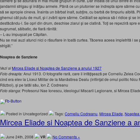
camere şi se adunară în mai multe grupuri în curte. Dar îndată ce unul dintre ei în
jandarmii strigau şi înălţau armele. Până ce un plutonier se îndrepta spre sârme c
să se apropie cineva. Înainta un bărbat înalt, subţire, cu barbă de timpuriu albită. Plu
ghemui cât putu de mult, şi-l zvârli spre sârme. Celălalt se apleca să-l ridice şi se în
desfăcându-l. Se opri din drum, deschise ziarul şi se clatină. Toţi se repeziră spre e
sugrumat, sălbatic, de fiară rănită:
– L-au împuşcat pe Căpitan.
Nu se mai auzi atunci nici o răsuflare în toată curtea. Tăcerea aceea împietrită i se
strigăt.”
Noaptea de Sanziene
Vezi si
Mircea Eliade si Noaptea de Sanziene a anului 1927
Foto dreapta:
Anul 1913. O fotografie rară, care îi înfăţişează pe Corneliu Zelea Co
cînd era elev la Liceul Militar de la Manăstirea Dealu (înfiinţat de omul politic Nicu 
Război), şi pe tatăl său, Ion Z. Codreanu
Foto stanga:
Profesorul Nae Ionescu, ideologul Miscarii Legionare, si Mircea Eliad
Posted in Uncategorized
Tags:
Corneliu Codreanu
,
Mircea Eliade
,
Noaptea
Mircea Eliade si Noaptea de Sanziene a a
June 24th, 2008
VR
No Comments »