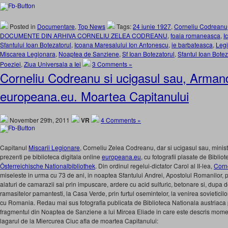
Posted in
Documentare
,
Top News
Tags:
24 iunie 1927
,
Corneliu Codreanu
DOCUMENTE DIN ARHIVA CORNELIU ZELEA CODREANU
,
foaia romaneasca
,
I
Sfantului Ioan Botezatorul
,
Icoana Maresalului Ion Antonescu
,
ie barbateasca
,
Legi
Miscarea Legionara
,
Noaptea de Sanziene
,
Sf Ioan Botezatorul
,
Sfantul Ioan Botez
Poeziei
,
Ziua Universala a Iei
3 Comments »
Corneliu Codreanu si ucigasul sau, Arman
europeana.eu. Moartea Capitanului
November 29th, 2011
VR
4 Comments »
Capitanul
Miscarii Legionare
, Corneliu Zelea Codreanu, dar si ucigasul sau, minis
prezenti pe biblioteca digitala online
europeana.eu
, cu fotografii plasate de Biblio
Österreichische Nationalbibliothek
. Din ordinul regelui-dictator Carol al II-lea,
Corn
miseleste in urma cu 73 de ani, in noaptea Sfantului Andrei, Apostolul Romanilor, p
alaturi de camarazii sai prin impuscare, ardere cu acid sulfuric, betonare si, dup
ramasitelor pamantesti, la Casa Verde, prin furtul osemintelor, la venirea sovieticilo
cu Romania. Redau mai sus fotografia publicata de Biblioteca Nationala austriaca 
fragmentul din Noaptea de Sanziene a lui Mircea Eliade in care este descris moment
lagarul de la Miercurea Ciuc afla de moartea Capitanului: