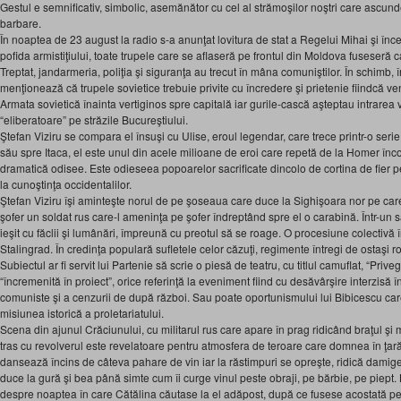
Gestul e semnificativ, simbolic, asemănător cu cel al strămoşilor noştri care ascund
barbare.
În noaptea de 23 august la radio s-a anunţat lovitura de stat a Regelui Mihai şi înceta
pofida armistiţiului, toate trupele care se aflaseră pe frontul din Moldova fuseseră c
Treptat, jandarmeria, poliţia şi siguranţa au trecut în mâna comuniştilor. În schimb,
menţionează că trupele sovietice trebuie privite cu încredere şi prietenie fiindcă ven
Armata sovietică înainta vertiginos spre capitală iar gurile-cască aşteptau intrarea 
“eliberatoare” pe străzile Bucureştiului.
Ştefan Viziru se compara el însuşi cu Ulise, eroul legendar, care trece printr-o serie 
său spre Itaca, el este unul din acele milioane de eroi care repetă de la Homer în
dramatică odisee. Este odieseea popoarelor sacrificate dincolo de cortina de fier p
la cunoştinţa occidentalilor.
Ştefan Viziru îşi aminteşte norul de pe şoseaua care duce la Sighişoara nor pe care
şofer un soldat rus care-l ameninţa pe şofer îndreptând spre el o carabină. Într-un 
ieşit cu făclii şi lumânări, împreună cu preotul să se roage. O procesiune colectivă î
Stalingrad. În credinţa populară sufletele celor căzuţi, regimente întregi de ostaşi r
Subiectul ar fi servit lui Partenie să scrie o piesă de teatru, cu titlul camuflat, “Priv
“încremenită în proiect”, orice referinţă la eveniment fiind cu desăvârşire interzisă în 
comuniste şi a cenzurii de după război. Sau poate oportunismului lui Bibicescu care
misiunea istorică a proletariatului.
Scena din ajunul Crăciunului, cu militarul rus care apare în prag ridicând braţul şi 
tras cu revolverul este revelatoare pentru atmosfera de teroare care domnea în ţa
dansează încins de câteva pahare de vin iar la răstimpuri se opreşte, ridică damig
duce la gură şi bea până simte cum îi curge vinul peste obraji, pe bărbie, pe piept. 
despre noaptea în care Cătălina căutase la el adăpost, după ce fusese acostată pe 