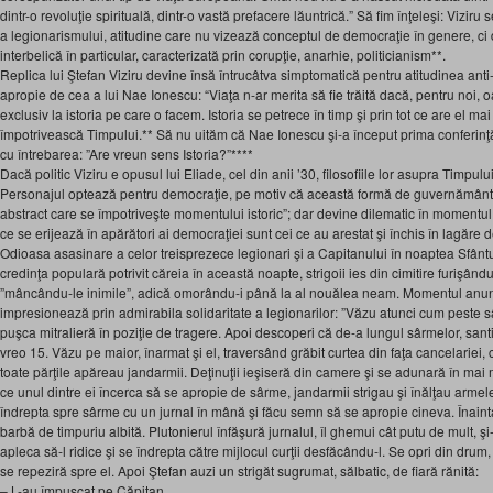
dintr-o revoluţie spirituală, dintr-o vastă prefacere lăuntrică.” Să fim înţeleşi: Vizir
a legionarismului, atitudine care nu vizează conceptul de democraţie în genere, c
interbelică în particular, caracterizată prin corupţie, anarhie, politicianism**.
Replica lui Ştefan Viziru devine însă întrucâtva simptomatică pentru atitudinea anti-is
apropie de cea a lui Nae Ionescu: “Viaţa n-ar merita să fie trăită dacă, pentru noi,
exclusiv la istoria pe care o facem. Istoria se petrece în timp şi prin tot ce are el m
împotrivească Timpului.** Să nu uităm că Nae Ionescu şi-a început prima conferinţ
cu întrebarea: ”Are vreun sens Istoria?”****
Dacă politic Viziru e opusul lui Eliade, cel din anii ’30, filosofiile lor asupra Timpului 
Personajul optează pentru democraţie, pe motiv că această formă de guvernământ
abstract care se împotriveşte momentului istoric”; dar devine dilematic în momentul
ce se erijează în apărători ai democraţiei sunt cei ce au arestat şi închis în lagăre 
Odioasa asasinare a celor treisprezece legionari şi a Capitanului în noaptea Sfântul
credinţa populară potrivit căreia în această noapte, strigoii ies din cimitire furişân
”mâncându-le inimile”, adică omorându-i până la al nouălea neam. Momentul anunţăr
impresionează prin admirabila solidaritate a legionarilor: ”Văzu atunci cum peste 
puşca mitralieră în poziţie de tragere. Apoi descoperi că de-a lungul sârmelor, san
vreo 15. Văzu pe maior, înarmat şi el, traversând grăbit curtea din faţa cancelariei, cu
toate părţile apăreau jandarmii. Deţinuţii ieşiseră din camere şi se adunară în mai 
ce unul dintre ei încerca să se apropie de sârme, jandarmii strigau şi înălţau armel
îndrepta spre sârme cu un jurnal în mână şi făcu semn să se apropie cineva. Înainta 
barbă de timpuriu albită. Plutonierul înfăşură jurnalul, îl ghemui cât putu de mult, şi
apleca să-l ridice şi se îndrepta către mijlocul curţii desfăcându-l. Se opri din drum, 
se repeziră spre el. Apoi Ştefan auzi un strigăt sugrumat, sălbatic, de fiară rănită:
– L-au împuşcat pe Căpitan.