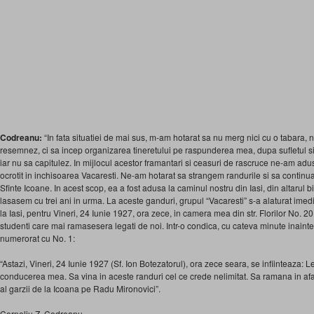
Codreanu:
“In fata situatiei de mai sus, m-am hotarat sa nu merg nici cu o tabara, n
resemnez, ci sa incep organizarea tineretului pe raspunderea mea, dupa sufletul si
iar nu sa capitulez. In mijlocul acestor framantari si ceasuri de rascruce ne-am ad
ocrotit in inchisoarea Vacaresti. Ne-am hotarat sa strangem randurile si sa continu
Sfinte Icoane. In acest scop, ea a fost adusa la caminul nostru din Iasi, din altarul b
lasasem cu trei ani in urma. La aceste ganduri, grupul “Vacaresti” s-a alaturat imed
la Iasi, pentru Vineri, 24 Iunie 1927, ora zece, in camera mea din str. Florilor No. 20
studenti care mai ramasesera legati de noi. Intr-o condica, cu cateva minute inainte
numerorat cu No. 1:
“Astazi, Vineri, 24 Iunie 1927 (Sf. Ion Botezatorul), ora zece seara, se infiinteaza:
conducerea mea. Sa vina in aceste randuri cel ce crede nelimitat. Sa ramana in afar
al garzii de la Icoana pe Radu Mironovici”.
Corneliu Z. Codreanu