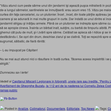
”Văzu atunci cum peste sârme unul din jandarmi îşi aşează puşca mitralieră în pozi
de-a lungul sârmelor, santinelele se înmulţiseră: erau acum vreo 15. Văzu pe maior,
curtea din faţa cancelariei, cu un plutonier. Încet , încet, din toate părţile apăreau ja
camere şi se adunară în mai multe grupuri în curte. Dar îndată ce unul dintre ei în
jandarmii strigau şi înălţau armele. Până ce un plutonier se îndrepta spre sârme c
să se apropie cineva. Înainta un bărbat înalt, subţire, cu barbă de timpuriu albită. Plu
ghemui cât putu de mult, şi-l zvârli spre sârme. Celălalt se apleca să-l ridice şi se în
desfăcându-l. Se opri din drum, deschise ziarul şi se clatină. Toţi se repeziră spre e
sugrumat, sălbatic, de fiară rănită:
– L-au împuşcat pe Căpitan!
Nu se mai auzi atunci nici o răsuflare în toată curtea. Tăcerea aceea împietrită i se
strigăt.”
Dumnezeu sa-i ierte!
Vedeti si
Capitanul Miscarii Legionare in fotografii, unele rare sau inedite. “Pentru 
Avertisment de Gheorghe Buzatu, la 112 ani de la nasterea lui Corneliu Zelea Cod
ramas public
Posted in
Analize
,
Colimatorul
,
Documentare
,
Editoriale
,
Top News
Tags:
Co