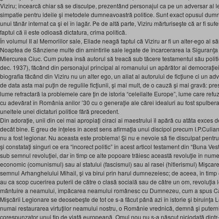
Viziru; încearcă chiar să se disculpe, prezentând personajul ca pe un adversar al le
simpatie pentru ideile şi metodele dumneavoastră politice. Sunt exact opusul du
unui tânăr internat ca şi el în lagăr. Pe de altă parte, Viziru mărturiseşte că ar fi sufe
faptul că îi este odioasă dictatura, crima politică.
În volumul II al Memoriilor sale, Eliade neagă faptul că Viziru ar fi un alter-ego al său
Noaptea de Sânziene multe din amintirile sale legate de încarcerarea la Siguranţa 
Miercurea Ciuc. Cum putea însă autorul să treacă sub tăcere testamentul său politi
dec. 1937), făcând din personajul principal al romanului un apărător al democraţiei
biografia făcând din Viziru nu un alter ego, un aliat al autorului de ficţiune ci un a
de data asta mai puţin de regulile ficţiunii, şi mai mult, de o cauză şi mai gravă: prestig
lume refractară la problemele care ţin de istoria “celeilalte Europe”, lume care refu
cu adevărat în România anilor ’30 cu o generaţie ale cărei idealuri au fost spulberat
uneltele unei dictaturi politice fără precedent.
Din adoraţie, unii din cei mai apropiaţi ciraci ai maestrului îl apără cu atâta exces de
decât bine. E greu de înţeles în acest sens afirmaţia unui discipol precum I.P.Culi
nu a fost legionar. Nu aceasta este problema! Şi nu e nevoie să fie disculpat pentru “r
şi constataţi singuri ce era “incorect politic” în acest articol testament din “Buna Ves
sub semnul revoluţiei, dar în timp ce alte popoare trăiesc această revoluţie în numel
economic (comunismul) sau al statului (fascismul) sau al rasei (hitlerismul) Mişca
semnul Arhanghelului Mihail, şi va birui prin harul dumnezeiesc; de aceea, în timp
au ca scop cucerirea puterii de către o clasă socială sau de către un om, revoluţia
mântuire a neamului, împăcarea neamului românesc cu Dumnezeu, cum a spus Că
Mişcării Legionare se deosebeşte de tot ce s-a făcut până azi în istorie şi biruinţ
numai restaurarea virtuţilor neamului nostru, o Românie vrednică, demnă şi putern
corespunzator unui tip de viaţă europeană. Omul nou nu s-a născut niciodată dintr-