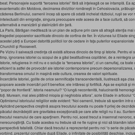
beat. Personajele suportă “teroarea istoriei” fără să înţeleagă ce se întamplă. Ea apar
exantematic din Moldova, decimarea diviziilor româneşti în Cehoslovacia, prăbuşire
căderea Berlinului, oamenii încep să spere că odată încheiat războiul, ruşii se vor
intelectualii din emigraţie, singura preocupare este aceea de a face cultură, să cont
alternativă a marxizării şi stalinizării din ţară.
La Paris, Bărăgan meditează la un plan de acţiune prin care să atragă atenţia mai 
tragediei popoarelor sacrificate dincolo de cortina de fier. În viziunea lui Eliade sin
acestei părţi a Europei datorită politicii lor de cedare în faţa puterilor expansioniste
Churchill şi Roosevelt.
Pe Viziru îl salvează credinţa că există altceva dincolo de timp şi Istorie. Pentru el 
timp, ignorarea istoriei cu scopul de a găsi beatitudinea copilăriei, de a reintegra u
Istorie, refugierea în mit nu e o soluţie la “teroarea Istoriei”, ci un camuflaj, ca toate
eficient la astfel de provocări ale istoriei contemporane precum depersonalizarea
transformarea omului în maşină este cultura, crearea de valori spirituale.
Încercările Istoriei, golite de orice semnificaţie transcendentală, ilustrează aşa-zisa 
popoare aceste încercări pot fi benefice; ele întăresc şi fortifică. Aşa se explică şi m
“popor de frontieră”. Istoria neamului? “O lungă necontenită, halucinantă hemorag
toţi. Muream, mai ales plătind miopia şi neghiobia altora”, scrie Eliade în articolul 
Optimismul istoricului religiilor este evident: “Noi oamenii, trebuie să sperăm într-o mâ
Aplicând perspectiva creştină asupra trecutului acesta nu poate fi prilej de deznăde
păcatul deznădejdii are gravitatea excepţională pe care alte religii nu îl au. Suntem 
trecutul neamului de care aparţinem. Pentru noi, acest trecut a însemnat nenoroc, s
nerecunoştinţă. Cu toate acestea nu trebuie să ne fie ruşine şi nici să blamăm istor
perspectivă fatalistă. Chiar dacă trecutul a reprezentat pentru noi “o serie de păcate
vorbind, prezentul constituie după Eliade, o infinitate de posibilităţi deschise, inclus