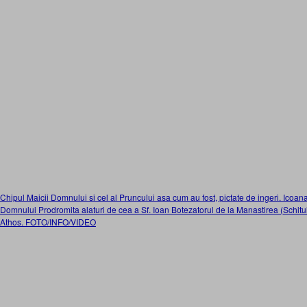
Chipul Maicii Domnului si cel al Pruncului asa cum au fost, pictate de ingeri. Icoan
Domnului Prodromita alaturi de cea a Sf. Ioan Botezatorul de la Manastirea (Schit
Athos. FOTO/INFO/VIDEO