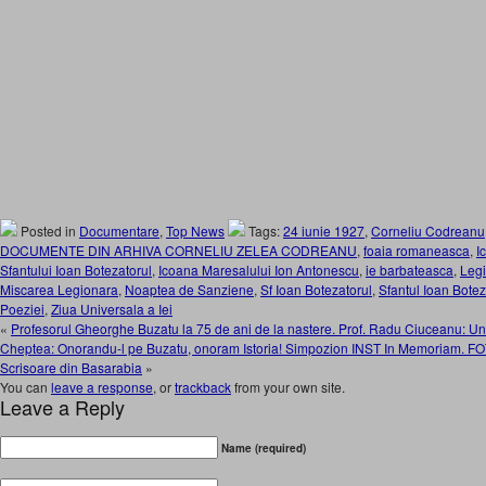
Posted in
Documentare
,
Top News
Tags:
24 iunie 1927
,
Corneliu Codreanu
DOCUMENTE DIN ARHIVA CORNELIU ZELEA CODREANU
,
foaia romaneasca
,
I
Sfantului Ioan Botezatorul
,
Icoana Maresalului Ion Antonescu
,
ie barbateasca
,
Legi
Miscarea Legionara
,
Noaptea de Sanziene
,
Sf Ioan Botezatorul
,
Sfantul Ioan Botez
Poeziei
,
Ziua Universala a Iei
«
Profesorul Gheorghe Buzatu la 75 de ani de la nastere. Prof. Radu Ciuceanu:
Cheptea: Onorandu-l pe Buzatu, onoram Istoria! Simpozion INST In Memoriam. 
Scrisoare din Basarabia
»
You can
leave a response
, or
trackback
from your own site.
Leave a Reply
Name (required)