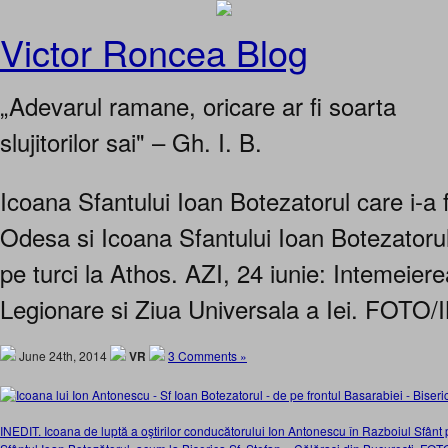
Victor Roncea Blog
„Adevarul ramane, oricare ar fi soarta
slujitorilor sai" – Gh. I. B.
Icoana Sfantului Ioan Botezatorul care i-a f
Odesa si Icoana Sfantului Ioan Botezatorul
pe turci la Athos. AZI, 24 iunie: Intemeiere
Legionare si Ziua Universala a Iei. FOTO
June 24th, 2014
VR
3 Comments »
INEDIT. Icoana de luptă a oştirilor conducătorului Ion Antonescu în Razboiul Sfânt