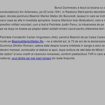
Bunul Dumnezeu a facut ca Icoana cu car
conducatorului Ion Antonescu, pe 22 iunie 1941, in Razboiul Sfant pentru dezrobirea
apoi, donata parohului Bisericii Sfantul Stefan din Bucuresti, lacasul in care se in
carui casa se afla in imediata apropiere. Icoana Sfantului Ioan Botezatorul, care a me
preotilor militari voluntari, cum a fost si Parintele Justin Parvu, la intoarcerea de 
pe ea dupa ce fusese pe pieptul atator soldati romani cazuti pentru eliberarea tarii s
Parintele Constantin Carlan Ungureanu
(foto)
, parohul Bisericii de pe Calea Calara
multe pe
BisericaSfantulStefan.Ro
– ne-a istorisit azi, la 73 de ani de la declansar
Duminica Sfintilor Romani, cateva date despre icoana imbibata in sange a celui ce 
deveni maresal, conducator al statului si apoi, dupa lovitura de stat data de Mihai I
de razboi” si erou-martir al neamului romanesc, conform plebiscitului TVR in care a 
national,
unul dintre cei mai mari romani
din toate timpurile.