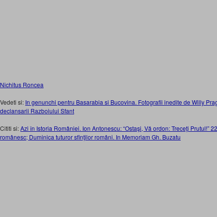
Nichitus Roncea
Vedeti si:
In genunchi pentru Basarabia si Bucovina. Fotografii inedite de Willy Pra
declansarii Razboiului Sfant
Cititi si:
Azi în Istoria României. Ion Antonescu: “Ostaşi, Vă ordon: Treceţi Prutul!” 2
românesc; Duminica tuturor sfinţilor români. In Memoriam Gh. Buzatu