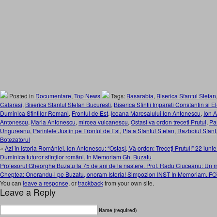
Posted in
Documentare
,
Top News
Tags:
Basarabia
,
Biserica Sfantul Stefan
Calarasi
,
Biserica Sfantul Stefan Bucuresti
,
Biserica Sfintii Imparati Constantin si E
Duminica Sfintilor Romani
,
Frontul de Est
,
Icoana Maresalului Ion Antonescu
,
Ion 
Antonescu
,
Maria Antonescu
,
mircea vulcanescu
,
Ostasi va ordon treceti Prutul
,
Pa
Ungureanu
,
Parintele Justin pe Frontul de Est
,
Piata Sfantul Stefan
,
Razboiul Sfant
Botezatorul
«
Azi în Istoria României. Ion Antonescu: “Ostaşi, Vă ordon: Treceţi Prutul!” 22 iuni
Duminica tuturor sfinţilor români. In Memoriam Gh. Buzatu
Profesorul Gheorghe Buzatu la 75 de ani de la nastere. Prof. Radu Ciuceanu: U
Cheptea: Onorandu-l pe Buzatu, onoram Istoria! Simpozion INST In Memoriam. 
You can
leave a response
, or
trackback
from your own site.
Leave a Reply
Name (required)