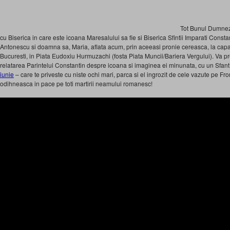
Tot Bunul Dumneze
cu Biserica in care este icoana Maresalului sa fie si Biserica Sfintii Imparati Constant
Antonescu si doamna sa, Maria, aflata acum, prin aceeasi pronie cereasca, la capa
Bucuresti, in Piata Eudoxiu Hurmuzachi (fosta Piata Muncii/Bariera Vergului). Va p
relatarea Parintelui Constantin despre icoana si imaginea ei minunata, cu un Sfan
iunie
– care te priveste cu niste ochi mari, parca si el ingrozit de cele vazute pe F
odihneasca in pace pe toti martirii neamului romanesc!