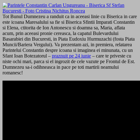
Tot Bunul Dumnezeu a randuit ca in aceeasi linie cu Biserica in care
este icoana Maresalului sa fie si Biserica Sfintii Imparati Constantin
si Elena, ctitorita de Ion Antonescu si doamna sa, Maria, aflata
acum, prin aceeasi pronie cereasca, la capatul Bulevardului
Basarabiei din Bucuresti, in Piata Eudoxiu Hurmuzachi (fosta Piata
Muncii/Bariera Vergului). Va prezentam azi, in premiera, relatarea
Parintelui Constantin despre icoana si imaginea ei minunata, cu un
Sfant Ioan Botezatorul –
praznuit pe 24 iunie
– care te priveste cu
niste ochi mari, parca si el ingrozit de cele vazute pe Frontul de Est.
Dumnezeu sa-i odihneasca in pace pe toti martirii neamului
romanesc!