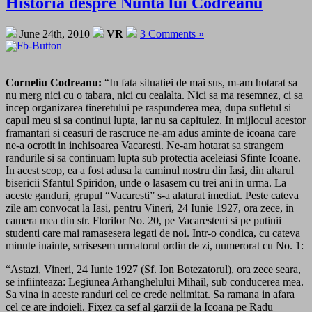
Historia despre Nunta lui Codreanu
June 24th, 2010
VR
3 Comments »
Corneliu Codreanu:
“In fata situatiei de mai sus, m-am hotarat sa
nu merg nici cu o tabara, nici cu cealalta. Nici sa ma resemnez, ci sa
incep organizarea tineretului pe raspunderea mea, dupa sufletul si
capul meu si sa continui lupta, iar nu sa capitulez. In mijlocul acestor
framantari si ceasuri de rascruce ne-am adus aminte de icoana care
ne-a ocrotit in inchisoarea Vacaresti. Ne-am hotarat sa strangem
randurile si sa continuam lupta sub protectia aceleiasi Sfinte Icoane.
In acest scop, ea a fost adusa la caminul nostru din Iasi, din altarul
bisericii Sfantul Spiridon, unde o lasasem cu trei ani in urma. La
aceste ganduri, grupul “Vacaresti” s-a alaturat imediat. Peste cateva
zile am convocat la Iasi, pentru Vineri, 24 Iunie 1927, ora zece, in
camera mea din str. Florilor No. 20, pe Vacaresteni si pe putinii
studenti care mai ramasesera legati de noi. Intr-o condica, cu cateva
minute inainte, scrisesem urmatorul ordin de zi, numerorat cu No. 1:
“Astazi, Vineri, 24 Iunie 1927 (Sf. Ion Botezatorul), ora zece seara,
se infiinteaza: Legiunea Arhanghelului Mihail, sub conducerea mea.
Sa vina in aceste randuri cel ce crede nelimitat. Sa ramana in afara
cel ce are indoieli. Fixez ca sef al garzii de la Icoana pe Radu