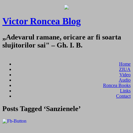
Victor Roncea Blog
„Adevarul ramane, oricare ar fi soarta
slujitorilor sai" – Gh. I. B.
Home
ZIUA
Video
Audio
Roncea Books
Links
Contact
Posts Tagged ‘Sanzienele’