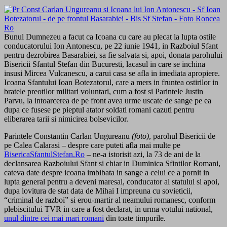
Bunul Dumnezeu a facut ca Icoana cu care au plecat la lupta ostile
conducatorului Ion Antonescu, pe 22 iunie 1941, in Razboiul Sfant
pentru dezrobirea Basarabiei, sa fie salvata si, apoi, donata parohului
Bisericii Sfantul Stefan din Bucuresti, lacasul in care se inchina
insusi Mircea Vulcanescu, a carui casa se afla in imediata apropiere.
Icoana Sfantului Ioan Botezatorul, care a mers in fruntea ostirilor in
bratele preotilor militari voluntari, cum a fost si Parintele Justin
Parvu, la intoarcerea de pe front avea urme uscate de sange pe ea
dupa ce fusese pe pieptul atator soldati romani cazuti pentru
eliberarea tarii si nimicirea bolsevicilor.
Parintele Constantin Carlan Ungureanu
(foto)
, parohul Bisericii de
pe Calea Calarasi – despre care puteti afla mai multe pe
BisericaSfantulStefan.Ro
– ne-a istorisit azi, la 73 de ani de la
declansarea Razboiului Sfant si chiar in Duminica Sfintilor Romani,
cateva date despre icoana imbibata in sange a celui ce a pornit in
lupta general pentru a deveni maresal, conducator al statului si apoi,
dupa lovitura de stat data de Mihai I impreuna cu sovieticii,
“criminal de razboi” si erou-martir al neamului romanesc, conform
plebiscitului TVR in care a fost declarat, in urma votului national,
unul dintre cei mai mari romani
din toate timpurile.