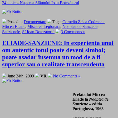
24 iunie – Nașterea Sfântului Ioan Botezătorul
Posted in
Documentare
Tags:
Corneliu Zelea Codreanu
,
Mircea Eliade
,
Miscarea Legionara
,
Noaptea de Sanziene
,
Sanzienele
,
Sf Ioan Botezatorul
3 Comments »
ELIADE-SANZIENE: In experienta unui
om autentic totul poate deveni simbol;
poate asadar însemna un mod de a fi
superior sau o realitate transcendenta
June 24th, 2009
VR
No Comments »
Prefata lui Mircea
Eliade la
Noaptea de
Sanziene
– editia
Portugheza, 1963