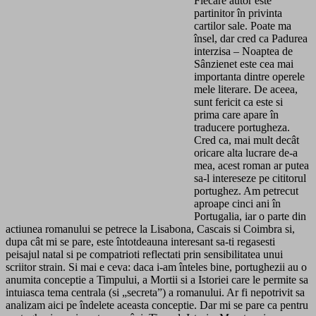
Fiecare autor este
partinitor în privinta
cartilor sale. Poate ma
însel, dar cred ca Padurea
interzisa – Noaptea de
Sânzienet este cea mai
importanta dintre operele
mele literare. De aceea,
sunt fericit ca este si
prima care apare în
traducere portugheza.
Cred ca, mai mult decât
oricare alta lucrare de-a
mea, acest roman ar putea
sa-l intereseze pe cititorul
portughez. Am petrecut
aproape cinci ani în
Portugalia, iar o parte din
actiunea romanului se petrece la Lisabona, Cascais si Coimbra si,
dupa cât mi se pare, este întotdeauna interesant sa-ti regasesti
peisajul natal si pe compatrioti reflectati prin sensibilitatea unui
scriitor strain. Si mai e ceva: daca i-am înteles bine, portughezii au o
anumita conceptie a Timpului, a Mortii si a Istoriei care le permite sa
intuiasca tema centrala (si „secreta”) a romanului. Ar fi nepotrivit sa
analizam aici pe îndelete aceasta conceptie. Dar mi se pare ca pentru