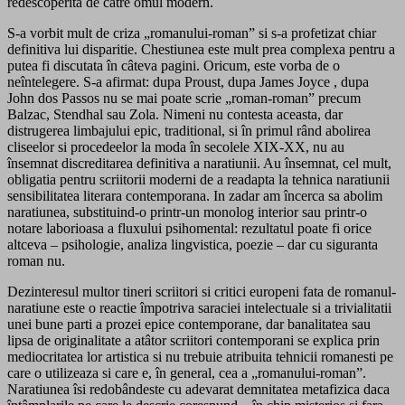
redescoperita de catre omul modern.
S-a vorbit mult de criza „romanului-roman” si s-a profetizat chiar
definitiva lui disparitie. Chestiunea este mult prea complexa pentru a
putea fi discutata în câteva pagini. Oricum, este vorba de o
neîntelegere. S-a afirmat: dupa Proust, dupa James Joyce , dupa
John dos Passos nu se mai poate scrie „roman-roman” precum
Balzac, Stendhal sau Zola. Nimeni nu contesta aceasta, dar
distrugerea limbajului epic, traditional, si în primul rând abolirea
cliseelor si procedeelor la moda în secolele XIX-XX, nu au
însemnat discreditarea definitiva a naratiunii. Au însemnat, cel mult,
obligatia pentru scriitorii moderni de a readapta la tehnica naratiunii
sensibilitatea literara contemporana. In zadar am încerca sa abolim
naratiunea, substituind-o printr-un monolog interior sau printr-o
notare laborioasa a fluxului psihomental: rezultatul poate fi orice
altceva – psihologie, analiza lingvistica, poezie – dar cu siguranta
roman nu.
Dezinteresul multor tineri scriitori si critici europeni fata de romanul-
naratiune este o reactie împotriva saraciei intelectuale si a trivialitatii
unei bune parti a prozei epice contemporane, dar banalitatea sau
lipsa de originalitate a atâtor scriitori contemporani se explica prin
mediocritatea lor artistica si nu trebuie atribuita tehnicii romanesti pe
care o utilizeaza si care e, în general, cea a „romanului-roman”.
Naratiunea îsi redobândeste cu adevarat demnitatea metafizica daca