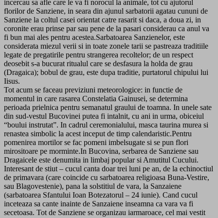
incercau sa afle care le va fi norocul la animale, tot cu ajutorul
florilor de Sanziene, in seara din ajunul sarbatorii agatau cununi de
Sanziene la coltul casei orientat catre rasarit si daca, a doua zi, in
coronite erau prinse par sau pene de la pasari considerau ca anul va
fi bun mai ales pentru acestea.Sarbatoarea Sanzienelor, este
considerata miezul verii si in toate zonele tarii se pastreaza traditiile
legate de pregatirile pentru strangerea recoltelor; de un respect
deosebit s-a bucurat ritualul care se desfasura la holda de grau
(Dragaica); bobul de grau, este dupa traditie, purtatorul chipului lui
Iisus.
Tot acum se faceau previziuni meteorologice: in functie de
momentul in care rasarea Constelatia Gainusei, se determina
perioada prielnica pentru semanatul graului de toamna. In unele sate
din sud-vestul Bucovinei putea fi intalnit, cu ani in urma, obiceiul
“boului instrutat”. In cadrul ceremonialului, masca taurina murea si
renastea simbolic la acest inceput de timp calendaristic.Pentru
pomenirea mortilor se fac pomeni imbelsugate si se pun flori
mirositoare pe morminte.In Bucovina, serbarea de Sanziene sau
Dragaicele este denumita in limbaj popular si Amutitul Cucului.
Interesant de stiut – cucul canta doar trei luni pe an, de la echinoctiul
de primavara (care coincide cu sarbatoarea religioasa Buna-Vestire,
sau Blagovestenie), pana la solstitiul de vara, la Sanzaiene
(sarbatoarea Sfantului Ioan Botezatorul – 24 iunie). Cand cucul
inceteaza sa cante inainte de Sanzaiene inseamna ca vara va fi
secetoasa. Tot de Sanziene se organizau iarmaroace, cel mai vestit