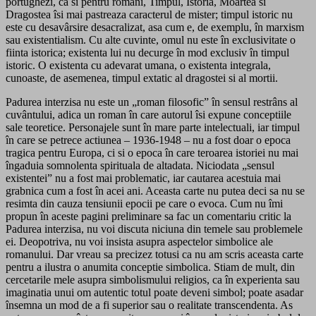
portughezi, ca si pentru români, Timpul, Istoria, Moartea si
Dragostea îsi mai pastreaza caracterul de mister; timpul istoric nu
este cu desavârsire desacralizat, asa cum e, de exemplu, în marxism
sau existentialism. Cu alte cuvinte, omul nu este în exclusivitate o
fiinta istorica; existenta lui nu decurge în mod exclusiv în timpul
istoric. O existenta cu adevarat umana, o existenta integrala,
cunoaste, de asemenea, timpul extatic al dragostei si al mortii.
Padurea interzisa nu este un „roman filosofic” în sensul restrâns al
cuvântului, adica un roman în care autorul îsi expune conceptiile
sale teoretice. Personajele sunt în mare parte intelectuali, iar timpul
în care se petrece actiunea – 1936-1948 – nu a fost doar o epoca
tragica pentru Europa, ci si o epoca în care teroarea istoriei nu mai
îngaduia somnolenta spirituala de altadata. Niciodata „sensul
existentei” nu a fost mai problematic, iar cautarea acestuia mai
grabnica cum a fost în acei ani. Aceasta carte nu putea deci sa nu se
resimta din cauza tensiunii epocii pe care o evoca. Cum nu îmi
propun în aceste pagini preliminare sa fac un comentariu critic la
Padurea interzisa, nu voi discuta niciuna din temele sau problemele
ei. Deopotriva, nu voi insista asupra aspectelor simbolice ale
romanului. Dar vreau sa precizez totusi ca nu am scris aceasta carte
pentru a ilustra o anumita conceptie simbolica. Stiam de mult, din
cercetarile mele asupra simbolismului religios, ca în experienta sau
imaginatia unui om autentic totul poate deveni simbol; poate asadar
însemna un mod de a fi superior sau o realitate transcendenta. As