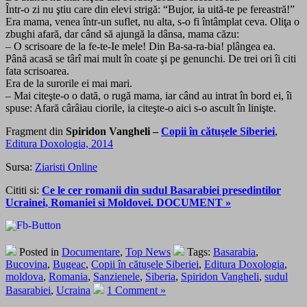
Într-o zi nu ştiu care din elevi strigă: “Bujor, ia uită-te pe fereastră!”
Era mama, venea într-un suflet, nu alta, s-o fi întâmplat ceva. Oliţa o
zbughi afară, dar când să ajungă la dânsa, mama căzu:
– O scrisoare de la fe-te-Ie mele! Din Ba-sa-ra-bia! plângea ea.
Până acasă se târî mai mult în coate şi pe genunchi. De trei ori îi citi
fata scrisoarea.
Era de la surorile ei mai mari.
– Mai citeşte-o o dată, o rugă mama, iar când au intrat în bord ei, îi
spuse: Afară cârâiau ciorile, ia citeşte-o aici s-o ascult în linişte.
Fragment din
Spiridon Vangheli –
Copii în cătuşele Siberiei
,
Editura Doxologia, 2014
Sursa:
Ziaristi Online
Cititi si:
Ce le cer romanii din sudul Basarabiei presedintilor
Ucrainei, Romaniei si Moldovei. DOCUMENT »
Posted in
Documentare
,
Top News
Tags:
Basarabia
,
Bucovina
,
Bugeac
,
Copii în cătușele Siberiei
,
Editura Doxologia
,
moldova
,
Romania
,
Sanzienele
,
Siberia
,
Spiridon Vangheli
,
sudul
Basarabiei
,
Ucraina
1 Comment »