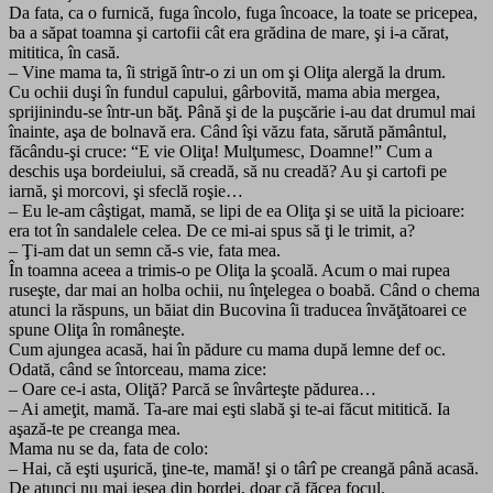
Da fata, ca o furnică, fuga încolo, fuga încoace, la toate se pricepea,
ba a săpat toamna şi cartofii cât era grădina de mare, şi i-a cărat,
mititica, în casă.
– Vine mama ta, îi strigă într-o zi un om şi Oliţa alergă la drum.
Cu ochii duşi în fundul capului, gârbovită, mama abia mergea,
sprijinindu-se într-un băţ. Până şi de la puşcărie i-au dat drumul mai
înainte, aşa de bolnavă era. Când îşi văzu fata, sărută pământul,
făcându-şi cruce: “E vie Oliţa! Mulţumesc, Doamne!” Cum a
deschis uşa bordeiului, să creadă, să nu creadă? Au şi cartofi pe
iarnă, şi morcovi, şi sfeclă roşie…
– Eu le-am câştigat, mamă, se lipi de ea Oliţa şi se uită la picioare:
era tot în sandalele celea. De ce mi-ai spus să ţi le trimit, a?
– Ţi-am dat un semn că-s vie, fata mea.
În toamna aceea a trimis-o pe Oliţa la şcoală. Acum o mai rupea
ruseşte, dar mai an holba ochii, nu înţelegea o boabă. Când o chema
atunci la răspuns, un băiat din Bucovina îi traducea învăţătoarei ce
spune Oliţa în româneşte.
Cum ajungea acasă, hai în pădure cu mama după lemne def oc.
Odată, când se întorceau, mama zice:
– Oare ce-i asta, Oliţă? Parcă se învârteşte pădurea…
– Ai ameţit, mamă. Ta-are mai eşti slabă şi te-ai făcut mititică. Ia
aşază-te pe creanga mea.
Mama nu se da, fata de colo:
– Hai, că eşti uşurică, ţine-te, mamă! şi o târî pe creangă până acasă.
De atunci nu mai ieşea din bordei, doar că făcea focul.