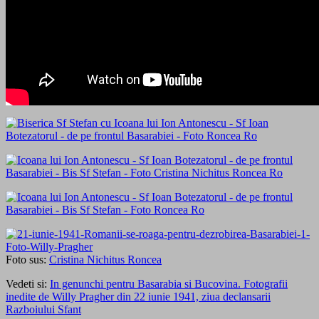
Foto sus:
Cristina Nichitus Roncea
Vedeti si:
In genunchi pentru Basarabia si Bucovina. Fotografii
inedite de Willy Pragher din 22 iunie 1941, ziua declansarii
Razboiului Sfant