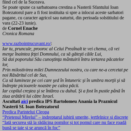
fiind cel de la Suceava.
Se poate spune ca sarbatoarea crestina a Nasterii Sfantului Ioan
Botezatorul pare a fi fost instituita si spre a inlocui aceste sarbatori
pagane, cu caracter agricol sau naturist, din perioada solstitiului de
vara (22-23 iunie).
de
Cornel Enache
Cronica Romana
www.razbointrucuvant.ro/
:
Iar tu, pruncule, prooroc al Celui Preaînalt te vei chema, că vei
merge înaintea feţei Domnului, ca să găteşti căile Lui,
Să dai poporului Său cunoştinţa mântuirii întru iertarea păcatelor
lor,
Prin milostivirea milei Dumnezeului nostru, cu care ne-a cercetat pe
noi Răsăritul cel de Sus,
Ca să lumineze pe cei care şed în întuneric şi în umbra morţii şi să
îndrepte picioarele noastre pe calea păcii.
Iar copilul creştea şi se întărea cu duhul. Şi a fost în pustie până în
ziua arătării lui către Israel.
Ascultati
aici
predica IPS Bartolomeu Anania la Praznicul
Nasterii Sf. Ioan Botezatorul
Predica Parintelui Cleopa
“Prietenul Mirelui” – indreptarul iubirii smerite, jertfelnice si discrete
“Iată securea stă la rădăcina pomilor şi tot pomul care nu face roadă
bună se taie şi se aruncă în foc”