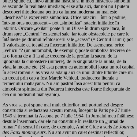
putea spune ca, într-o anumita masura si în mod misterios simbolul
se ascunde în realitatea imediata; el se afla aici, dar noi nu-l putem
descoperi întotdeauna pentru ca lumea moderna nu mai este
„deschisa” la experienta simbolica. Orice rataciri – într-o padure,
într-un oras necunoscut – pot „simboliza” rataciri initiatice în
labirint. Oricare „exilat” poate fi un Ulisse în drum spre Itaca, în
drum spre „Centrul” existentei sale, iar toate obstacolele pe care le
întâlneste pe drumul reîntoarcerii sale „acasa” (= Centrul Lumii) pot
fi valorizate ca tot atâtea încercari initiatice. De asemenea, orice
„vehicul”? (un automobil, de exemplu) poate simboliza trecerea de
la o forma de a fi la alta: trecerea de la profan la sacru, de la
ignoranta la cunoastere (initiere), de la singuratate la nunta, de la
viata la moarte etc. (Si asta pentru ca automobilul joaca un rol capital
în acest roman si as vrea sa adaug aici ca unul dintre titlurile care mi-
au trecut prin cap a fost Marele Vehicul, traducerea literala a
termenului mahayana. Nu am pastrat însa acest titlu pentru ca
atmosfera spirituala din Padurea interzisa este foarte îndepartata de
cea din budismul mahayanic).
As vrea sa pot spune mai mult cititorilor mei portughezi despre
constructia si redactarea acestui roman, început la Paris pe 27 iunie
1949 si terminat la Ascona pe 7 iulie 1954. In Jurnalul meu întâlnesc
destule însemnari, dar ele nu constituie în realitate un „jurnal de
roman” în sensul în care, de exemplu, André Gide a scris
Le Journal
des Faux-monnayeurs
. Nu am avut un caiet destinat reflectiilor,