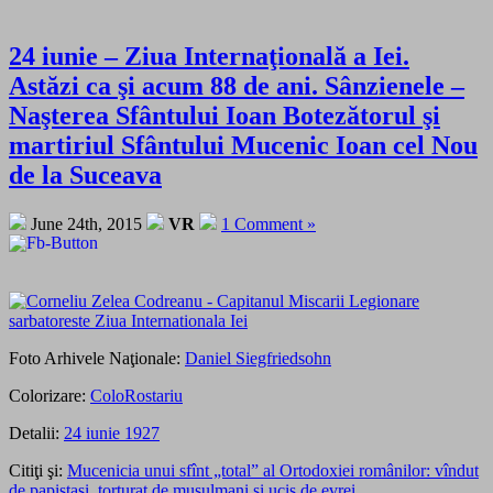
24 iunie – Ziua Internaţională a Iei.
Astăzi ca şi acum 88 de ani. Sânzienele –
Naşterea Sfântului Ioan Botezătorul şi
martiriul Sfântului Mucenic Ioan cel Nou
de la Suceava
June 24th, 2015
VR
1 Comment »
Foto Arhivele Naţionale:
Daniel Siegfriedsohn
Colorizare:
ColoRostariu
Detalii:
24 iunie 1927
Citiţi şi:
Mucenicia unui sfînt „total” al Ortodoxiei românilor: vîndut
de papistaşi, torturat de musulmani şi ucis de evrei