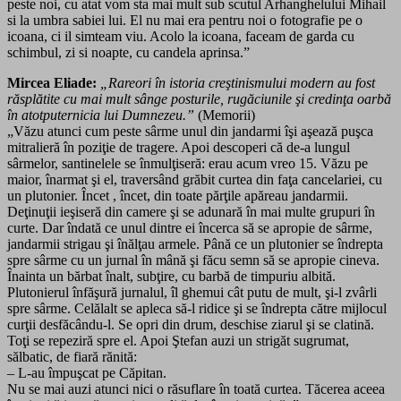
peste noi, cu atat vom sta mai mult sub scutul Arhanghelului Mihail
si la umbra sabiei lui. El nu mai era pentru noi o fotografie pe o
icoana, ci il simteam viu. Acolo la icoana, faceam de garda cu
schimbul, zi si noapte, cu candela aprinsa.”
Mircea Eliade:
„Rareori în istoria creştinismului modern au fost
răsplătite cu mai mult sânge posturile, rugăciunile şi credinţa oarbă
în atotputernicia lui Dumnezeu.”
(Memorii)
„Văzu atunci cum peste sârme unul din jandarmi îşi aşează puşca
mitralieră în poziţie de tragere. Apoi descoperi că de-a lungul
sârmelor, santinelele se înmulţiseră: erau acum vreo 15. Văzu pe
maior, înarmat şi el, traversând grăbit curtea din faţa cancelariei, cu
un plutonier. Încet , încet, din toate părţile apăreau jandarmii.
Deţinuţii ieşiseră din camere şi se adunară în mai multe grupuri în
curte. Dar îndată ce unul dintre ei încerca să se apropie de sârme,
jandarmii strigau şi înălţau armele. Până ce un plutonier se îndrepta
spre sârme cu un jurnal în mână şi făcu semn să se apropie cineva.
Înainta un bărbat înalt, subţire, cu barbă de timpuriu albită.
Plutonierul înfăşură jurnalul, îl ghemui cât putu de mult, şi-l zvârli
spre sârme. Celălalt se apleca să-l ridice şi se îndrepta către mijlocul
curţii desfăcându-l. Se opri din drum, deschise ziarul şi se clatină.
Toţi se repeziră spre el. Apoi Ştefan auzi un strigăt sugrumat,
sălbatic, de fiară rănită:
– L-au împuşcat pe Căpitan.
Nu se mai auzi atunci nici o răsuflare în toată curtea. Tăcerea aceea