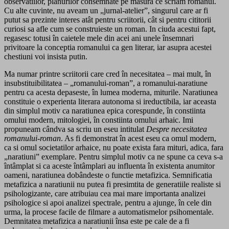
observatiilor, planurilor consemnate pe masura ce scriam romanul.
Cu alte cuvinte, nu aveam un „jurnal-atelier”, singurul care ar fi
putut sa prezinte interes atât pentru scriitorii, cât si pentru cititorii
curiosi sa afle cum se construieste un roman. In ciuda acestui fapt,
regasesc totusi în caietele mele din acei ani unele însemnari
privitoare la conceptia romanului ca gen literar, iar asupra acestei
chestiuni voi insista putin.
Ma numar printre scriitorii care cred în necesitatea – mai mult, în
insubstituibilitatea – „romanului-roman”, a romanului-naratiune
pentru ca acesta depaseste, în lumea moderna, miturile. Naratiunea
constituie o experienta literara autonoma si ireductibila, iar aceasta
din simplul motiv ca naratiunea epica corespunde, în constiinta
omului modern, mitologiei, în constiinta omului arhaic. Imi
propuneam cândva sa scriu un eseu intitulat
Despre necesitatea
romanului-roman
. As fi demonstrat în acest eseu ca omul modern,
ca si omul societatilor arhaice, nu poate exista fara mituri, adica, fara
„naratiuni” exemplare. Pentru simplul motiv ca ne spune ca ceva s-a
întâmplat si ca aceste întâmplari au influenta în existenta anumitor
oameni, naratiunea dobândeste o functie metafizica. Semnificatia
metafizica a naratiunii nu putea fi presimtita de generatiile realiste si
psihologizante, care atribuiau cea mai mare importanta analizei
psihologice si apoi analizei spectrale, pentru a ajunge, în cele din
urma, la procese facile de filmare a automatismelor psihomentale.
Demnitatea metafizica a naratiunii însa este pe cale de a fi