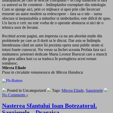
întâmplarile pe care le descrie corespund – în chip misterios si fara
ca autorul sa fie constient – întâmplarilor exemplare din mitologie.
Cum se ajunge aici, prin ce mijloace si apoi prin câte încercari
reuseste un autor modern sa redescopere – fara sa o stie – sursa
obscura si inepuizabila a miturilor si simbolurilor, este dificil de spus.
Un lucru e cert: nu este vorba de o operatie abstracta si nici de o
tehnica usor de învatat.
Recitind aceste pagini, am impresia ca nu am abordat multe din
problemele pe care as fi dorit sa le discut. Dar asta se întâmpla
întotdeauna când un autor îsi prezinta opera unui public strain si
totusi foarte cunoscut. Nu vreau sa închei aceasta Prefata fara sa-i
multumesc prietenei dedicate Maria Leonor Buescut care a muncit
din greu atâtea luni ca sa traduca în portugheza acest roman
românesc.
Mircea Eliade
Pusa in circulatie romaneasca de Mircea Handoca
Posted in Uncategorized
Tags:
Mircea Eliade
,
Sanzienele
No Comments »
Nasterea Sfantului Ioan Botezatorul.
Sanzienele – Dragaica