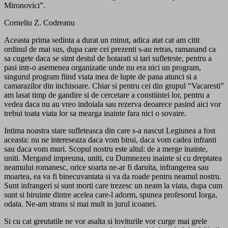
Mironovici”.
Corneliu Z. Codreanu
Aceasta prima sedinta a durat un minut, adica atat cat am citit
ordinul de mai sus, dupa care cei prezenti s-au retras, ramanand ca
sa cugete daca se simt destul de hotarati si tari sufleteste, pentru a
pasi intr-o asemenea organizatie unde nu era nici un program,
singurul program fiind viata mea de lupte de pana atunci si a
camarazilor din inchisoare. Chiar si pentru cei din grupul “Vacaresti”
am lasat timp de gandire si de cercetare a constiintei lor, pentru a
vedea daca nu au vreo indoiala sau rezerva deoarece pasind aici vor
trebui toata viata lor sa mearga inainte fara nici o sovaire.
Intima noastra stare sufleteasca din care s-a nascut Legiunea a fost
aceasta: nu ne intereseaza daca vom birui, daca vom cadea infranti
sau daca vom muri. Scopul nostru este altul: de a merge inainte,
uniti. Mergand impreuna, uniti, cu Dumnezeu inainte si cu dreptatea
neamului romanesc, orice soarta ne-ar fi daruita, infrangerea sau
moartea, ea va fi binecuvantata si va da roade pentru neamul nostru.
Sunt infrangeri si sunt morti care trezesc un neam la viata, dupa cum
sunt si biruinte dintre acelea care-l adorm, spunea profesorul Iorga,
odata. Ne-am strans si mai mult in jurul icoanei.
Si cu cat greutatile ne vor asalta si loviturile vor curge mai grele