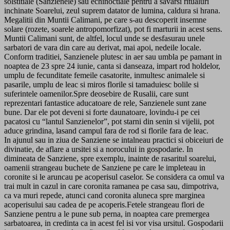
solstitiale (Sanzienele) sau echinoctiale pentru a savarsi ritualuri
inchinate Soarelui, zeul suprem datator de lumina, caldura si hrana.
Megalitii din Muntii Calimani, pe care s-au descoperit insemne
solare (rozete, soarele antropomorfizat), pot fi marturii in acest sens.
Muntii Calimani sunt, de altfel, locul unde se desfasurau unele
sarbatori de vara din care au derivat, mai apoi, nedeile locale.
Conform traditiei, Sanzienele plutesc in aer sau umbla pe pamant in
noaptea de 23 spre 24 iunie, canta si danseaza, impart rod holdelor,
umplu de fecunditate femeile casatorite, inmultesc animalele si
pasarile, umplu de leac si miros florile si tamaduiesc bolile si
suferintele oamenilor.Spre deosebire de Rusalii, care sunt
reprezentari fantastice aducatoare de rele, Sanzienele sunt zane
bune. Dar ele pot deveni si forte daunatoare, lovindu-i pe cei
pacatosi cu “lantul Sanzienelor”, pot starni din senin si vijelii, pot
aduce grindina, lasand campul fara de rod si florile fara de leac.
In ajunul sau in ziua de Sanziene se intalneau practici si obiceiuri de
divinatie, de aflare a ursitei si a norocului in gospodarie. In
dimineata de Sanziene, spre exemplu, inainte de rasaritul soarelui,
oamenii strangeau buchete de Sanziene pe care le impleteau in
coronite si le aruncau pe acoperisul caselor. Se considera ca omul va
trai mult in cazul in care coronita ramanea pe casa sau, dimpotriva,
ca va muri repede, atunci cand coronita aluneca spre marginea
acoperisului sau cadea de pe acoperis.Fetele strangeau flori de
Sanziene pentru a le pune sub perna, in noaptea care premergea
sarbatoarea, in credinta ca in acest fel isi vor visa ursitul. Gospodarii