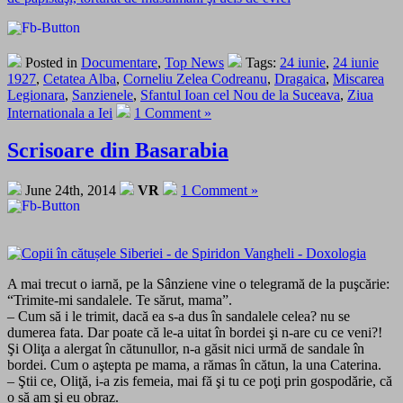
Posted in
Documentare
,
Top News
Tags:
24 iunie
,
24 iunie
1927
,
Cetatea Alba
,
Corneliu Zelea Codreanu
,
Dragaica
,
Miscarea
Legionara
,
Sanzienele
,
Sfantul Ioan cel Nou de la Suceava
,
Ziua
Internationala a Iei
1 Comment »
Scrisoare din Basarabia
June 24th, 2014
VR
1 Comment »
A mai trecut o iarnă, pe la Sânziene vine o telegramă de la puşcărie:
“Trimite-mi sandalele. Te sărut, mama”.
– Cum să i le trimit, dacă ea s-a dus în sandalele celea? nu se
dumerea fata. Dar poate că le-a uitat în bordei şi n-are cu ce veni?!
Şi Oliţa a alergat în cătunullor, n-a găsit nici urmă de sandale în
bordei. Cum o aştepta pe mama, a rămas în cătun, la una Caterina.
– Ştii ce, Oliţă, i-a zis femeia, mai fă şi tu ce poţi prin gospodărie, că
o să am şi eu obraz.