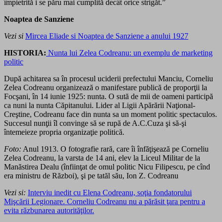
împietrită i se păru mai cumplită decât orice strigăt.”
Noaptea de Sanziene
Vezi si
Mircea Eliade si Noaptea de Sanziene a anului 1927
HISTORIA:
Nunta lui Zelea Codreanu: un exemplu de marketing
politic
După achitarea sa în procesul uciderii prefectului Manciu, Corneliu
Zelea Codreanu organizează o manifestare publică de proporţii la
Focşani, în 14 iunie 1925: nunta. O sută de mii de oameni participă
ca nuni la nunta Căpitanului. Lider al Ligii Apărării Naţional-
Creştine, Codreanu face din nunta sa un moment politic spectaculos.
Succesul nunţii îl convinge să se rupă de A.C.Cuza şi să-şi
întemeieze propria organizaţie politică.
Foto:
Anul 1913. O fotografie rară, care îi înfăţişează pe Corneliu
Zelea Codreanu, la varsta de 14 ani, elev la Liceul Militar de la
Manăstirea Dealu (înfiinţat de omul politic Nicu Filipescu, pe cînd
era ministru de Război), şi pe tatăl său, Ion Z. Codreanu
Vezi si:
Interviu inedit cu Elena Codreanu, soţia fondatorului
Mişcării Legionare. Corneliu Codreanu nu a părăsit ţara pentru a
evita răzbunarea autorităţilor.