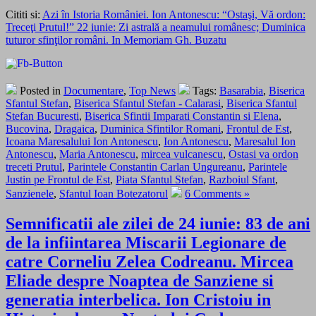
Cititi si:
Azi în Istoria României. Ion Antonescu: “Ostaşi, Vă ordon:
Treceţi Prutul!” 22 iunie: Zi astrală a neamului românesc; Duminica
tuturor sfinţilor români. In Memoriam Gh. Buzatu
Posted in
Documentare
,
Top News
Tags:
Basarabia
,
Biserica
Sfantul Stefan
,
Biserica Sfantul Stefan - Calarasi
,
Biserica Sfantul
Stefan Bucuresti
,
Biserica Sfintii Imparati Constantin si Elena
,
Bucovina
,
Dragaica
,
Duminica Sfintilor Romani
,
Frontul de Est
,
Icoana Maresalului Ion Antonescu
,
Ion Antonescu
,
Maresalul Ion
Antonescu
,
Maria Antonescu
,
mircea vulcanescu
,
Ostasi va ordon
treceti Prutul
,
Parintele Constantin Carlan Ungureanu
,
Parintele
Justin pe Frontul de Est
,
Piata Sfantul Stefan
,
Razboiul Sfant
,
Sanzienele
,
Sfantul Ioan Botezatorul
6 Comments »
Semnificatii ale zilei de 24 iunie: 83 de ani
de la infiintarea Miscarii Legionare de
catre Corneliu Zelea Codreanu. Mircea
Eliade despre Noaptea de Sanziene si
generatia interbelica. Ion Cristoiu in