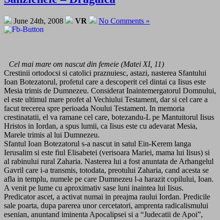
June 24th, 2008
VR
No Comments »
Cel mai mare om nascut din femeie (Matei XI, 11)
Crestinii ortodocsi si catolici praznuiesc, astazi, nasterea Sfantului
Ioan Botezatorul, profetul care a descoperit cel dintai ca Iisus este
Mesia trimis de Dumnezeu. Considerat Inaintemergatorul Domnului,
el este ultimul mare profet al Vechiului Testament, dar si cel care a
facut trecerea spre perioada Noului Testament. In memoria
crestinatatii, el va ramane cel care, botezandu-L pe Mantuitorul Iisus
Hristos in Iordan, a spus lumii, ca Iisus este cu adevarat Mesia,
Marele trimis al lui Dumnezeu.
Sfantul Ioan Botezatorul s-a nascut in satul Ein-Kerem langa
Ierusalim si este fiul Elisabetei (verisoara Mariei, mama lui Iisus) si
al rabinului rural Zaharia. Nasterea lui a fost anuntata de Arhangelul
Gavril care i-a transmis, totodata, preotului Zaharia, cand acesta se
afla in templu, numele pe care Dumnezeu l-a harazit copilului, Ioan.
A venit pe lume cu aproximativ sase luni inaintea lui Iisus.
Predicator ascet, a activat numai in preajma raului Iordan. Predicile
sale poarta, dupa parerea unor cercetatori, amprenta radicalismului
esenian, anuntand iminenta Apocalipsei si a “Judecatii de Apoi”,