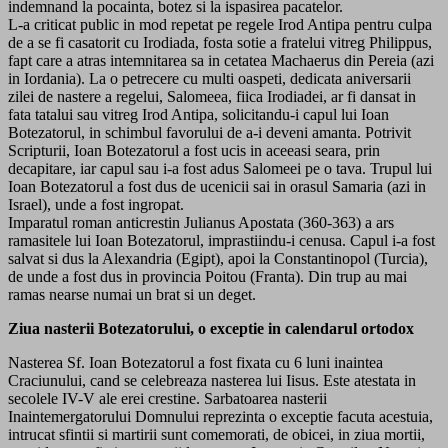
indemnand la pocainta, botez si la ispasirea pacatelor.
L-a criticat public in mod repetat pe regele Irod Antipa pentru culpa
de a se fi casatorit cu Irodiada, fosta sotie a fratelui vitreg Philippus,
fapt care a atras intemnitarea sa in cetatea Machaerus din Pereia (azi
in Iordania). La o petrecere cu multi oaspeti, dedicata aniversarii
zilei de nastere a regelui, Salomeea, fiica Irodiadei, ar fi dansat in
fata tatalui sau vitreg Irod Antipa, solicitandu-i capul lui Ioan
Botezatorul, in schimbul favorului de a-i deveni amanta. Potrivit
Scripturii, Ioan Botezatorul a fost ucis in aceeasi seara, prin
decapitare, iar capul sau i-a fost adus Salomeei pe o tava. Trupul lui
Ioan Botezatorul a fost dus de ucenicii sai in orasul Samaria (azi in
Israel), unde a fost ingropat.
Imparatul roman anticrestin Julianus Apostata (360-363) a ars
ramasitele lui Ioan Botezatorul, imprastiindu-i cenusa. Capul i-a fost
salvat si dus la Alexandria (Egipt), apoi la Constantinopol (Turcia),
de unde a fost dus in provincia Poitou (Franta). Din trup au mai
ramas nearse numai un brat si un deget.
Ziua nasterii Botezatorului, o exceptie in calendarul ortodox
Nasterea Sf. Ioan Botezatorul a fost fixata cu 6 luni inaintea
Craciunului, cand se celebreaza nasterea lui Iisus. Este atestata in
secolele IV-V ale erei crestine. Sarbatoarea nasterii
Inaintemergatorului Domnului reprezinta o exceptie facuta acestuia,
intrucat sfintii si martirii sunt comemorati, de obicei, in ziua mortii,