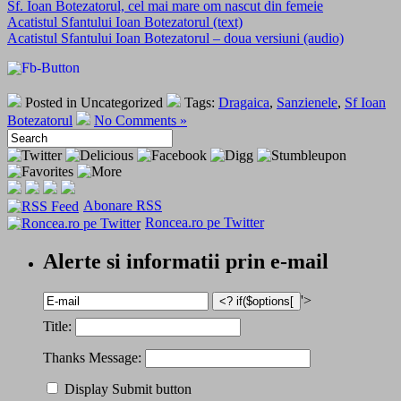
Sf. Ioan Botezatorul, cel mai mare om nascut din femeie
Acatistul Sfantului Ioan Botezatorul (text)
Acatistul Sfantului Ioan Botezatorul – doua versiuni (audio)
Posted in Uncategorized
Tags:
Dragaica
,
Sanzienele
,
Sf Ioan
Botezatorul
No Comments »
Abonare RSS
Roncea.ro pe Twitter
Alerte si informatii prin e-mail
'>
Title:
Thanks Message:
Display Submit button