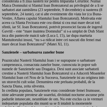
considerata a fi ziua nasterii lor pentru Imparatia Cerurilor. Numai
Maica Domnului si Sfantul Ioan Botezatorul au privilegiul de a li se
sarbatori atat zamislirea (23 septembrie, 9 decembrie) si nasterea (8
septembrie, 24 iunie), cat si alte evenimente din viata lor (ca Buna-
Vestire, Aflarea capului Sfantului Ioan Botezatorul). Motivatia este
aceea ca Sfanta Fecioara este cea dintai si cea mai mare decat toti
sfintii, iar Sf. Ioan Botezatorul, potrivit proorociei facuta de ingerul
Gavriil – este “mare inaintea Domnului” si s-a umplut de Duh Sfant
inca din pantecele maicii sale (Luca I, 15), iar dupa marturia
Mantuitorului insusi, “nu s-a ridicat intre cei nascuti din femei mai
mare decat Ioan Botezatorul” (Matei XI, 11).
Sanzienele – sarbatoarea zanelor bune
Praznicului Nasterii Sfantului Ioan i se suprapune o sarbatoare
campeneasca, consacrata zanelor bune, cunoscuta in popor sub
numele de Sanzienele sau Dragaica. Desi sunt asociate sarbatorii
crestine a Nasterii Sfantului Ioan Botezatorul si a Aducerii Moastelor
Sfantului Ioan cel Nou de la Suceava, Sanzienele isi au originea intr-
un stravechi cult solar. Denumirea este preluata probabil, de la
Sancta Diana, zeita silvestra.
In credinta populara, Sanzienele erau considerate femei frumoase,
niste adevarate preotese ale soarelui, divinitati nocturne ascunse prin
padurile intunecate, neumblate de om. Nu este exclus ca in vremuri
indepartate populatia din munti sa se fi intalnit la momentele