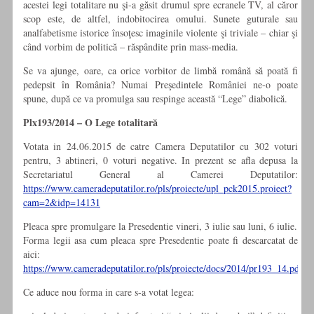
acestei legi totalitare nu şi-a găsit drumul spre ecranele TV, al căror
scop este, de altfel, indobitocirea omului. Sunete guturale sau
analfabetisme istorice însoţesc imaginile violente şi triviale – chiar şi
când vorbim de politică – răspândite prin mass-media.
Se va ajunge, oare, ca orice vorbitor de limbă română să poată fi
pedepsit în România? Numai Preşedintele României ne-o poate
spune, după ce va promulga sau respinge această “Lege” diabolică.
Plx193/2014 – O Lege totalitară
Votata in 24.06.2015 de catre Camera Deputatilor cu 302 voturi
pentru, 3 abtineri, 0 voturi negative. In prezent se afla depusa la
Secretariatul General al Camerei Deputatilor:
https://www.cameradeputatilor.ro/pls/proiecte/upl_pck2015.proiect?
cam=2&idp=14131
Pleaca spre promulgare la Presedentie vineri, 3 iulie sau luni, 6 iulie.
Forma legii asa cum pleaca spre Presedentie poate fi descarcatat de
aici:
https://www.cameradeputatilor.ro/pls/proiecte/docs/2014/pr193_14.pdf
Ce aduce nou forma in care s-a votat legea: