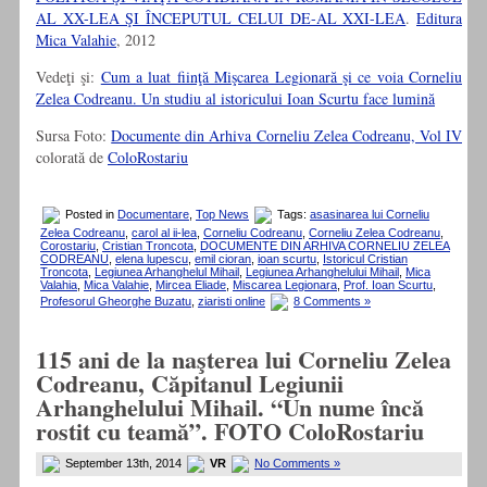
AL XX-LEA ŞI ÎNCEPUTUL CELUI DE-AL XXI-LEA
.
Editura
Mica Valahie
, 2012
Vedeţi şi:
Cum a luat fiinţă Mişcarea Legionară şi ce voia Corneliu
Zelea Codreanu. Un studiu al istoricului Ioan Scurtu face lumină
Sursa Foto:
Documente din Arhiva Corneliu Zelea Codreanu, Vol IV
colorată de
ColoRostariu
Posted in
Documentare
,
Top News
Tags:
asasinarea lui Corneliu
Zelea Codreanu
,
carol al ii-lea
,
Corneliu Codreanu
,
Corneliu Zelea Codreanu
,
Corostariu
,
Cristian Troncota
,
DOCUMENTE DIN ARHIVA CORNELIU ZELEA
CODREANU
,
elena lupescu
,
emil cioran
,
ioan scurtu
,
Istoricul Cristian
Troncota
,
Legiunea Arhanghelul Mihail
,
Legiunea Arhanghelului Mihail
,
Mica
Valahia
,
Mica Valahie
,
Mircea Eliade
,
Miscarea Legionara
,
Prof. Ioan Scurtu
,
Profesorul Gheorghe Buzatu
,
ziaristi online
8 Comments »
115 ani de la naşterea lui Corneliu Zelea
Codreanu, Căpitanul Legiunii
Arhanghelului Mihail. “Un nume încă
rostit cu teamă”. FOTO ColoRostariu
September 13th, 2014
VR
No Comments »