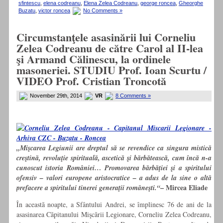
sfintescu
,
elena codreanu
,
Elena Zelea Codreanu
,
george roncea
,
Gheorghe
Buzatu
,
victor roncea
No Comments »
Circumstanţele asasinării lui Corneliu
Zelea Codreanu de către Carol al II-lea
şi Armand Călinescu, la ordinele
masoneriei. STUDIU Prof. Ioan Scurtu /
VIDEO Prof. Cristian Troncotă
November 29th, 2014
VR
8 Comments »
„Mişcarea Legiunii are dreptul să se revendice ca singura mistică
creştină, revoluţie spirituală, ascetică şi bărbătească, cum încă n-a
cunoscut istoria României… Promovarea bărbăţiei şi a spiritului
ofensiv – valori europene aristocratice – a adus de la sine o altă
– Mircea Eliade
prefacere a spiritului tinerei generaţii româneşti.“
În această noapte, a Sfântului Andrei, se împlinesc 76 de ani de la
asasinarea Căpitanului Mişcării Legionare, Corneliu Zelea Codreanu,