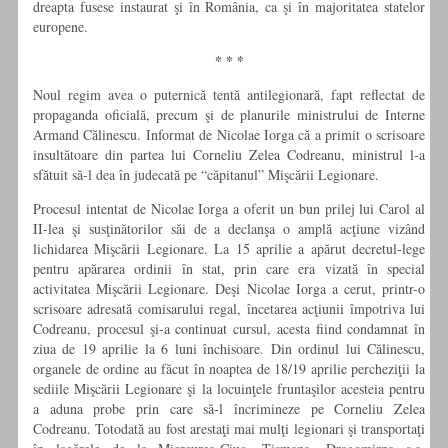
dreapta fusese instaurat şi în România, ca şi în majoritatea statelor
europene.
* * *
Noul regim avea o puternică tentă antilegionară, fapt reflectat de
propaganda oficială, precum şi de planurile ministrului de Interne
Armand Călinescu. Informat de Nicolae Iorga că a primit o scrisoare
insultătoare din partea lui Corneliu Zelea Codreanu, ministrul l-a
sfătuit să-l dea în judecată pe “căpitanul” Mişcării Legionare.
Procesul intentat de Nicolae Iorga a oferit un bun prilej lui Carol al
II-lea şi susţinătorilor săi de a declanşa o amplă acţiune vizând
lichidarea Mişcării Legiona­re. La 15 aprilie a apărut decretul-lege
pentru apărarea ordinii în stat, prin care era vizată în special
activitatea Mişcării Legionare. Deşi Nicolae Iorga a cerut, printr-o
scrisoare adresată comisarului regal, încetarea acţiunii împotriva lui
Codreanu, pro­cesul şi-a continuat cursul, acesta fiind condamnat în
ziua de 19 aprilie la 6 luni închisoare. Din ordinul lui Călinescu,
organele de ordine au făcut în noaptea de 18/19 aprilie percheziţii la
sediile Mişcării Legionare şi la locuinţele fruntaşilor acesteia pentru
a aduna probe prin care să-l încrimineze pe Corneliu Zelea
Codreanu. Totodată au fost arestaţi mai mulţi legionari şi transportaţi