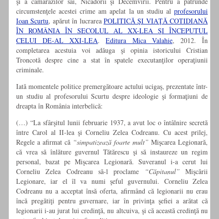
şi a camarazilor săi, Nicadorii şi Decemvirii. Pentru a pătrunde
circumstenţele acestei crime am apelat la un studiu al
profesorului
Ioan Scurtu
, apărut în lucrarea
POLITICĂ ŞI VIAŢĂ COTIDIANĂ
ÎN ROMÂNIA ÎN SECOLUL AL XX-LEA ŞI ÎNCEPUTUL
CELUI DE-AL XXI-LEA
.
Editura Mica Valahie
, 2012. În
completarea acestuia voi adăuga şi opinia istoricului Cristian
Troncotă despre cine a stat în spatele executanţilor operaţiunii
criminale.
Iată momentele politice premergătoare actului ucigaş, prezentate într-
un studiu al profesorului Scurtu despre ideologie şi formaţiuni de
dreapta în România interbelică:
(…) “La sfârşitul lunii februarie 1937, a avut loc o întâlnire secretă
între Carol al II-lea şi Corneliu Zelea Codreanu. Cu acest prilej,
Regele a afirmat că
“simpatizează foarte mult”
Mişcarea Legionară,
că vrea să înlăture guvernul Tătărescu şi să instaureze un regim
personal, bazat pe Mişcarea Legionară. Suveranul i-a cerut lui
Corneliu Zelea Codreanu să-l proclame
“Căpitanul”
Mişcării
Legionare, iar el îl va numi şeful guvernului. Corneliu Zelea
Codreanu nu a acceptat însă oferta, afirmând că legionarii nu erau
încă pregătiţi pentru guvernare, iar în privinţa şefiei a arătat că
legionarii i-au jurat lui credinţă, nu altcuiva, şi că această credinţă nu