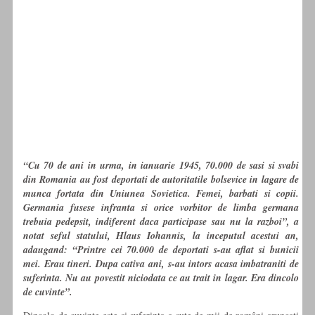
“Cu 70 de ani in urma, in ianuarie 1945, 70.000 de sasi si svabi
din Romania au fost deportati de autoritatile bolsevice in lagare de
munca fortata din Uniunea Sovietica. Femei, barbati si copii.
Germania fusese infranta si orice vorbitor de limba germana
trebuia pedepsit, indiferent daca participase sau nu la razboi”, a
notat seful statului, Hlaus Iohannis, la inceputul acestui an,
adaugand: “Printre cei 70.000 de deportati s-au aflat si bunicii
mei. Erau tineri. Dupa cativa ani, s-au intors acasa imbatraniti de
suferinta. Nu au povestit niciodata ce au trait in lagar. Era dincolo
de cuvinte”.