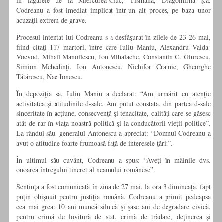
în lagărele de la Miercurea-Ciuc, Tismana, Dragomirna ş.a.
Codreanu a fost imediat implicat într-un alt proces, pe baza unor
acuzaţii extrem de grave.
Procesul intentat lui Codreanu s-a desfăşurat în zilele de 23-26 mai,
fiind citaţi 117 martori, între care Iuliu Maniu, Alexandru Vaida-
Voevod, Mihail Manoilescu, Ion Mihalache, Constantin C. Giurescu,
Simion Mehedinţi, Ion Antonescu, Nichifor Crainic, Gheorghe
Tătărescu, Nae Ionescu.
În depoziţia sa, Iuliu Maniu a declarat: “Am urmărit cu atenţie
activitatea şi atitudinile d-sale. Am putut constata, din partea d-sale
sinceritate în acţiune, consecvenţă şi tenacitate, calităţi care se găsesc
atât de rar în viaţa noastră politică şi la conducătorii vieţii politice”.
La rândul său, generalul Antonescu a apreciat: “Domnul Codreanu a
avut o atitudine foarte frumoasă faţă de interesele ţării”.
În ultimul său cuvânt, Codreanu a spus: “Aveţi în mâinile dvs.
onoarea întregului tineret al neamului românesc”.
Sentinţa a fost comunicată în ziua de 27 mai, la ora 3 dimineaţa, fapt
puţin obişnuit pentru justiţia română. Codreanu a primit pedeapsa
cea mai grea: 10 ani muncă silnică şi şase ani de degradare civică,
pentru crimă de lovitură de stat, cri­mă de trădare, deţinerea şi