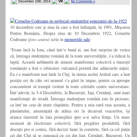
December 10th, 2014
VR
No Comments »
10 decembrie este şi ziua în care a fost înfiinţată, în 1991, Mişcarea
Pentru România. Despre ziua de 10 Decembrie 1922, Corneliu
Codreanu (
foto centru
) scrie in
memoriile sale
:
“Eram încă la Iena, când într’o bună zi, am fost surprins de vestea
că, întreaga studenţime română de la toate universitățile, s’a ridicat la
luptă. Această nebănuită de nimeni manifestare colectivă a tinereții
românești a fost o izbucnire vulcanică pornită din adâncurile nației.
Ea s’a manifestat mai întâi la Cluj, în inima acelui Ardeal care a luat
poziție ori de câte ori neamul s’a găsit în impas, pentru ca aproape
concomitent să irumpă violent în toate celelalte centre universitare.
Într’adevăr, la 3-4 Decembrie, la București, Iași, Cernăuți, sunt mari
manifestații de stradă. Întreaga studențime română este în picioare,
ca într’un ceas de mare răspântie. Pentru a mia oară rasa aceasta, a
pământului, amenințată de atâtea ori în decursul veacurilor, își
arunca tineretul în fata primejdiei spre a-si salva ființa. Un mare
moment de electrizare colectivă, fără pregătire prealabilă, fără
discuții pro si contra, fără decizii luate în comitete, fără ca cel puţin
cei din Cluj să se cunoască cu cei din Iași, Cernăuți, București. Un