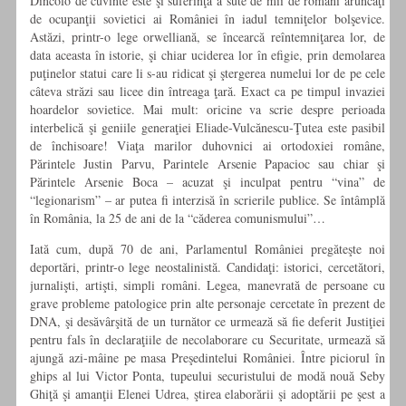
Dincolo de cuvinte este şi suferinţa a sute de mii de români aruncaţi
de ocupanţii sovietici ai României în iadul temniţelor bolşevice.
Astăzi, printr-o lege orwelliană, se încearcă reîntemniţarea lor, de
data aceasta în istorie, şi chiar uciderea lor în efigie, prin demolarea
puţinelor statui care li s-au ridicat şi ştergerea numelui lor de pe cele
câteva străzi sau licee din întreaga ţară. Exact ca pe timpul invaziei
hoardelor sovietice. Mai mult: oricine va scrie despre perioada
interbelică şi geniile generaţiei Eliade-Vulcănescu-Ţutea este pasibil
de închisoare! Viaţa marilor duhovnici ai ortodoxiei române,
Părintele Justin Parvu, Parintele Arsenie Papacioc sau chiar şi
Părintele Arsenie Boca – acuzat şi inculpat pentru “vina” de
“legionarism” – ar putea fi interzisă în scrierile publice. Se întâmplă
în România, la 25 de ani de la “căderea comunismului”…
Iată cum, după 70 de ani, Parlamentul României pregăteşte noi
deportări, printr-o lege neostalinistă. Candidaţi: istorici, cercetători,
jurnalişti, artişti, simpli români. Legea, manevrată de persoane cu
grave probleme patologice prin alte personaje cercetate în prezent de
DNA, şi desăvârşită de un turnător ce urmează să fie deferit Justiţiei
pentru fals în declaraţiile de necolaborare cu Securitate, urmează să
ajungă azi-mâine pe masa Preşedintelui României. Între piciorul în
ghips al lui Victor Ponta, tupeului securistului de modă nouă Seby
Ghiţă şi amanţii Elenei Udrea, ştirea elaborării şi adoptării pe şest a