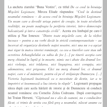
La ancheta ziarului “Buna Vestire”, cu titlul
De ce cred în biruinţa
Mişcării Legionare,
Mircea Eliade răspundea:
“Cred în destinul
neamului românesc
–
de aceea cred în biruinţa Mişcării Legionare.
Un neam care a dovedit uriaşe puteri de creaţie, în toate nivelurile
realităţii, nu poate naufragia la periferia istoriei, într-o democraţie
balcanizată şi într-o catastrofa civilă”.
Acesta era limbajul pe care-l
utiliza şi Nae Ionescu:
“Dintre toate mişcările care, de la război
încoace
–
pentru a nu vorbi decât în strictă contemporaneitate – au
încercat să organizeze destinele naţiei noastre, nici una nu s-a aşezat
mai sigur în matca istoriei româneşti, ca cea a tinerilor care stau sub
ocrotirea Arhanghelului cu sabia de foc […] pe tinerii aceştia care
merg chiuind în luptă şi în moarte, nimic nu-i abate din drumul lor;
nici violenţa, nici trădarea, nici linguşirea, nici corupţia, nici
ademenirea, nici prigoana. Căci nu merg drumul lor, ci drumul
naţiei, care e al mântuirii, pentru că pe el străjuieşte Dumnezeu. […]
Victoria legionară înaintează ca o necesitate de destin, iar a te
împotrivi ei însemnează a lua istoria în răspăr”.
Legionarii propagau
ideea după care acela hărăzit de istorie şi de Dumnezeu să conducă
neamul românesc era Corneliu Zelea Codreanu. După convingerea
lui Traian Herseni,
“Căpitanul nu e ales de oameni, nu e conducător
făcut, ci trimis de ursita cea fără greş a neamului, născut anume ca