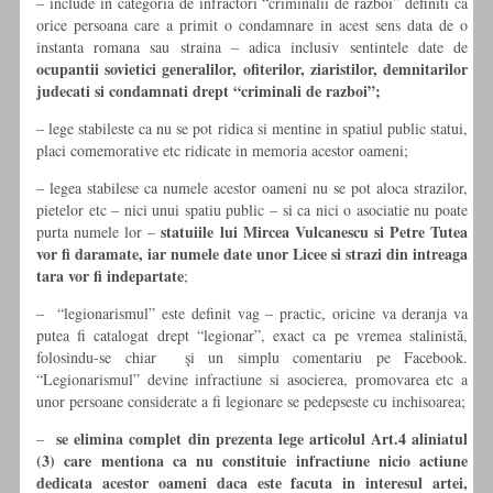
– include in categoria de infractori “criminalii de razboi” definiti ca
orice persoana care a primit o condamnare in acest sens data de o
instanta romana sau straina – adica inclusiv sentintele date de
ocupantii sovietici generalilor, ofiterilor, ziaristilor, demnitarilor
judecati si condamnati drept “criminali de razboi”;
– lege stabileste ca nu se pot ridica si mentine in spatiul public statui,
placi comemorative etc ridicate in memoria acestor oameni;
– legea stabilese ca numele acestor oameni nu se pot aloca strazilor,
pietelor etc – nici unui spatiu public – si ca nici o asociatie nu poate
statuiile lui Mircea Vulcanescu si Petre Tutea
purta numele lor –
vor fi daramate, iar numele date unor Licee si strazi din intreaga
tara vor fi indepartate
;
– “legionarismul” este definit vag – practic, oricine va deranja va
putea fi catalogat drept “legionar”, exact ca pe vremea stalinistă,
folosindu-se chiar şi un simplu comentariu pe Facebook.
“Legionarismul” devine infractiune si asocierea, promovarea etc a
unor persoane considerate a fi legionare se pedepseste cu inchisoarea;
se elimina complet din prezenta lege articolul Art.4 aliniatul
–
(3) care mentiona ca nu constituie infractiune nicio actiune
dedicata acestor oameni daca este facuta in interesul artei,