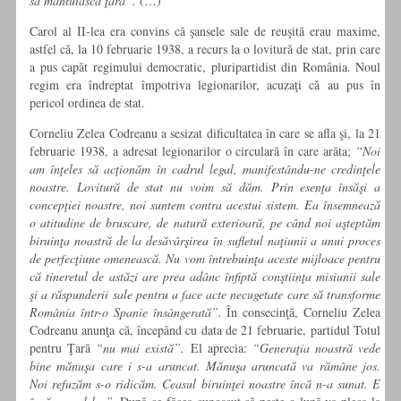
să mântuiască ţara”.
(…)
Carol al II-lea era convins că şansele sale de reuşită erau maxime,
astfel că, la 10 februarie 1938, a recurs la o lovitură de stat, prin care
a pus capăt regimului democratic, pluripartidist din România. Noul
regim era îndreptat împotriva legionarilor, acuzaţi că au pus în
pericol ordinea de stat.
Corneliu Zelea Codreanu a sesizat dificultatea în care se afla şi, la 21
februarie 1938, a adresat legionarilor o circulară în care arăta;
“Noi
am înţeles să acţionăm în cadrul legal, manifestându-ne credinţele
noastre. Lovitură de stat nu voim să dăm. Prin esenţa însăşi a
concepţiei noastre, noi suntem contra acestui sistem. Ea însemnează
o atitudine de bruscare, de natură exterioară, pe când noi aşteptăm
biruinţa noastră de la desăvârşirea în sufletul naţiunii a unui proces
de perfecţiune omenească. Nu vom întrebuinţa aceste mijloace pentru
că tineretul de astăzi are prea adânc înfiptă conştiinţa misiunii sale
şi a răspunderii sale pentru a face acte necugetate care să transforme
România într-o Spanie însângerată”.
În consecinţă, Corneliu Zelea
Codreanu anunţa că, începând cu data de 21 februarie, partidul Totul
pentru Ţară
“nu mai există”.
El aprecia:
“Generaţia noastră vede
bine mănuşa care i s-a aruncat. Mănuşa aruncată va rămâne jos.
Noi refuzăm s-o ridicăm. Ceasul biruinţei noastre încă n-a sunat. E