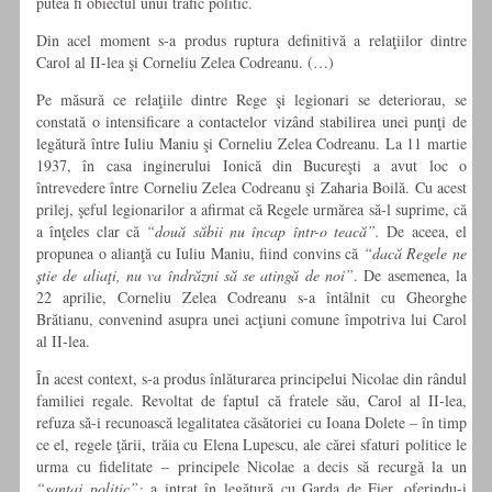
putea fi obiectul unui trafic politic.
Din acel moment s-a produs ruptura definitivă a relaţiilor dintre
Carol al II-lea şi Corneliu Zelea Codreanu. (…)
Pe măsură ce relaţiile dintre Rege şi legionari se deteriorau, se
constată o intensificare a contactelor vizând stabilirea unei punţi de
legătură între Iuliu Maniu şi Corneliu Zelea Codreanu. La 11 martie
1937, în casa inginerului Ionică din Bucureşti a avut loc o
întrevedere între Corneliu Zelea Codreanu şi Zaharia Boilă. Cu acest
prilej, şeful legionarilor a afirmat că Regele urmărea să-l suprime, că
a înţeles clar că
“două săbii nu încap într-o teacă”.
De aceea, el
propunea o alianţă cu Iuliu Maniu, fiind convins că
“dacă Regele ne
ştie de aliaţi, nu va îndrăzni să se atingă de noi”
. De asemenea, la
22 aprilie, Corneliu Zelea Codreanu s-a întâlnit cu Gheorghe
Brătianu, convenind asupra unei acţiuni comune împotriva lui Carol
al II-lea.
În acest context, s-a produs înlăturarea principelui Nicolae din rândul
familiei regale. Revoltat de faptul că fratele său, Carol al II-lea,
refuza să-i recunoască legalitatea căsătoriei cu Ioana Dolete – în timp
ce el, regele ţării, trăia cu Elena Lupescu, ale cărei sfaturi politice le
urma cu fidelitate – principele Nicolae a decis să recurgă la un
“şantaj politic”:
a intrat în legătură cu Garda de Fier, oferindu-i