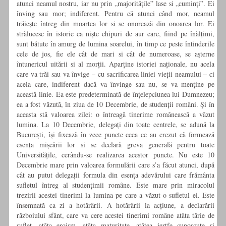
atunci neamul nostru, iar nu prin „majoritățile” lase si „cuminți”. Ei
înving sau mor; indiferent. Pentru că atunci când mor, neamul
trăiește întreg din moartea lor si se onorează din onoarea lor. Ei
strălucesc în istorie ca niște chipuri de aur care, fiind pe înălțimi,
sunt bătute în amurg de lumina soarelui, în timp ce peste întinderile
cele de jos, fie ele cât de mari si cât de numeroase, se așterne
întunericul uitării si al morții. Aparține istoriei naționale, nu acela
care va trăi sau va învige – cu sacrificarea liniei vieții neamului – ci
acela care, indiferent dacă va învinge sau nu, se va menține pe
această linie. Ea este predeterminată de înțelepciunea lui Dumnezeu;
ea a fost văzută, în ziua de 10 Decembrie, de studenții români. Şi în
aceasta stă valoarea zilei: o întreagă tinerime românească a văzut
lumina. La 10 Decembrie, delegați din toate centrele, se adună la
București, își fixează în zece puncte ceea ce au crezut că formează
esența mișcării lor si se declară greva generală pentru toate
Universitățile, cerându-se realizarea acestor puncte. Nu este 10
Decembrie mare prin valoarea formulării care s’a făcut atunci, după
cât au putut delegații formula din esența adevărului care frământa
sufletul întreg al studențimii române. Este mare prin miracolul
trezirii acestei tinerimi la lumina pe care a văzut-o sufletul ei. Este
însemnată ca zi a hotărârii. A hotărârii la acțiune, a declarării
războiului sfânt, care va cere acestei tinerimi române atâta tărie de
suflet, atâta eroism, atâta maturitate, atâtea jertfe cunoscute si