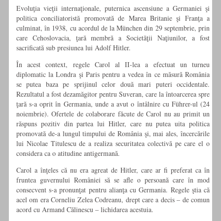
Evoluţia vieţii internaţionale, puternica ascensiune a Germaniei şi
politica conciliatoristă promovată de Marea Britanie şi Franţa a
culminat, în 1938, cu acor­dul de la München din 29 septembrie, prin
care Cehoslovacia, ţară membră a Socie­tăţii Naţiunilor, a fost
sacrificată sub presiunea lui Adolf Hitler.
În acest context, regele Carol al II-lea a efectuat un turneu
diplomatic la Lon­dra şi Paris pentru a vedea în ce măsură România
se putea baza pe sprijinul celor două mari puteri occidentale.
Rezultatul a fost dezamăgitor pentru Suveran, care la întoarcerea spre
ţară s-a oprit în Germania, unde a avut o întâlnire cu Führer-ul (24
noiembrie). Ofertele de colaborare făcute de Carol nu au primit un
răspuns pozitiv din partea lui Hitler, care nu putea uita politica
promovată de-a lungul timpului de România şi, mai ales, încercările
lui Nicolae Titulescu de a realiza securitatea co­lectivă pe care el o
considera ca o atitudine antigermană.
Carol a înţeles că nu era agreat de Hitler, care ar fi preferat ca în
fruntea gu­vernului României să se afle o persoană care în mod
consecvent s-a pronunţat pen­tru alianţa cu Germania. Regele ştia că
acel om era Corneliu Zelea Codreanu, drept care a decis – de comun
acord cu Armand Călinescu – lichidarea acestuia.