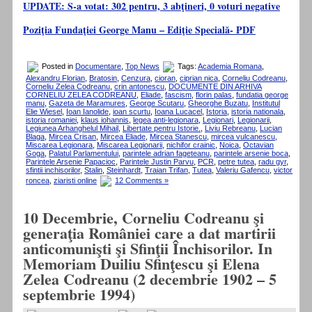
UPDATE: S-a votat: 302 pentru, 3 abţineri, 0 voturi negative
Poziţia Fundaţiei George Manu – Ediţie Specială- PDF
Posted in
Documentare
,
Top News
Tags:
Academia Romana
,
Alexandru Florian
,
Bratosin
,
Cenzura
,
cioran
,
ciprian nica
,
Corneliu Codreanu
,
Corneliu Zelea Codreanu
,
crin antonescu
,
DOCUMENTE DIN ARHIVA
CORNELIU ZELEA CODREANU
,
Eliade
,
fascism
,
florin palas
,
fundatia george
manu
,
Gazeta de Maramures
,
George Scutaru
,
Gheorghe Buzatu
,
Institutul
Elie Wiesel
,
Ioan Ianolide
,
ioan scurtu
,
Ioana Lucacel
,
Istoria
,
istoria nationala
,
istoria romaniei
,
klaus iohannis
,
legea anti-legionara
,
Legionari
,
Legionarii
,
Legiunea Arhanghelul Mihail
,
Libertate pentru Istorie.
,
Liviu Rebreanu
,
Lucian
Blaga
,
Mircea Crisan
,
Mircea Eliade
,
Mircea Stanescu
,
mircea vulcanescu
,
Miscarea Legionara
,
Miscarea Legionarii
,
nichifor crainic
,
Noica
,
Octavian
Goga
,
Palatul Parlamentului
,
parintele adrian fageteanu
,
parintele arsenie boca
,
Parintele Arsenie Papacioc
,
Parintele Justin Parvu
,
PCR
,
petre tutea
,
radu gyr
,
sfintii inchisorilor
,
Stalin
,
Steinhardt
,
Traian Trifan
,
Tutea
,
Valeriu Gafencu
,
victor
roncea
,
ziaristi online
12 Comments »
10 Decembrie, Corneliu Codreanu şi
generaţia României care a dat martirii
anticomunişti şi Sfinţii Închisorilor. In
Memoriam Duiliu Sfinţescu şi Elena
Zelea Codreanu (2 decembrie 1902 – 5
septembrie 1994)