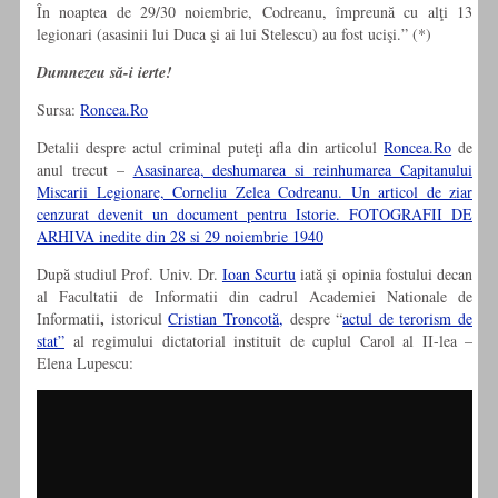
În noaptea de 29/30 noiembrie, Codreanu, împreună cu alţi 13
legionari (asa­sinii lui Duca şi ai lui Stelescu) au fost ucişi.” (*)
Dumnezeu să-i ierte!
Sursa:
Roncea.Ro
Detalii despre actul criminal puteţi afla din articolul
Roncea.Ro
de
anul trecut –
Asasinarea, deshumarea si reinhumarea Capitanului
Miscarii Legionare, Corneliu Zelea Codreanu. Un articol de ziar
cenzurat devenit un document pentru Istorie. FOTOGRAFII DE
ARHIVA inedite din 28 si 29 noiembrie 1940
După studiul Prof. Univ. Dr.
Ioan Scurtu
iată şi opinia fostului decan
al Facultatii de Informatii din cadrul Academiei Nationale de
,
Informatii
istoricul
Cristian Troncotă,
despre “
actul de terorism de
stat”
al regimului dictatorial instituit de cuplul Carol al II-lea –
Elena Lupescu: