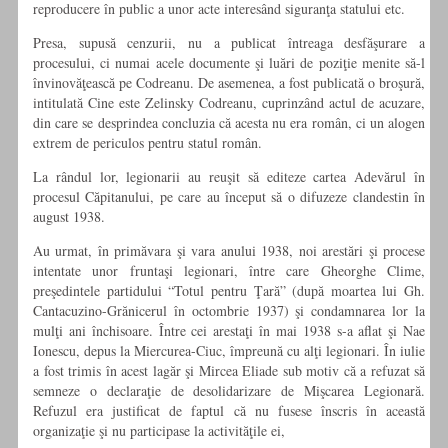
reproducere în public a unor acte interesând siguranţa statului etc.
Presa, supusă cenzurii, nu a publicat întreaga desfăşurare a
procesului, ci numai acele documente şi luări de poziţie menite să-l
învinovăţească pe Codreanu. De asemenea, a fost publicată o broşură,
intitulată Cine este Zelinsky Codreanu, cuprinzând actul de acuzare,
din care se desprindea concluzia că acesta nu era român, ci un alogen
extrem de periculos pentru statul român.
La rândul lor, legionarii au reuşit să editeze cartea Adevărul în
procesul Căpitanului, pe care au început să o difuzeze clandestin în
august 1938.
Au urmat, în primăvara şi vara anului 1938, noi arestări şi procese
intentate unor fruntaşi legionari, între care Gheorghe Clime,
preşedintele partidului “Totul pentru Ţară” (după moartea lui Gh.
Cantacuzino-Grănicerul în octombrie 1937) şi condamnarea lor la
mulţi ani închisoare. Între cei arestaţi în mai 1938 s-a aflat şi Nae
Ionescu, depus la Miercurea-Ciuc, împreună cu alţi legionari. În iulie
a fost trimis în acest lagăr şi Mircea Eliade sub motiv că a refuzat să
sem­neze o declaraţie de desolidarizare de Mişcarea Legionară.
Refuzul era justificat de faptul că nu fusese înscris în această
organizaţie şi nu participase la activităţile ei,