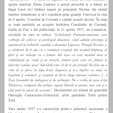
sprijin material. Elena Lupescu a sesizat pericolul şi a stăruit pe
lângă Carol să-l înlăture urgent pe principele Nicolae din rândul
familiei domnitoare şi să-l expedieze peste graniţă. Convocat în ziua
de 8 aprilie, Consiliul de Coroană a validat această decizie. În timp
ce toate partidele au acceptat hotărârea Consiliului de Coroană,
Garda de Fier a dat publicităţii, la 11 aprilie 1937, un comunicat-
circulară în care se critica
“lichelismul Primului-ministru care
vorbeşte de echivoc şi prestigiul dinastiei, când admite prezenţa şi
amestecul în treburile statului a doamnei Lupescu. Prinţul Nicolae s-
a căsătorit de 6 ani cu o româncă creştină din neamul băştinaş al
ţării şi nu trăieşte cu o femeie din rasa cu care neamul meu se
vrăjmăşeşte pe viaţă şi pe moarte, femeie prin care azi jidanii şi
jidoviţii conduc ţara! Adevărul este că de 6 ani prinţul Nicolae nu a
vrut să se plece în faţa d-nei Lupescu şi n-a înţeles ca soţia sa
legitimă şi româncă şi creştină să devie sluga intrusei venetice. […]
Ţara freamătă de indignare şi de nelinişte. Nu e vorba de ţara d-lui
Tătărescu, compusă din poliţie, agenţi liberali şi spioni; mai este şi o
altă ţară în afară de aceasta”.
Documentul era semnat de generalul
Gheorghe Cantacuzino-Grănicerul, şeful partidului Totul pentru
Ţară.
Vara anului 1937 s-a caracterizat printr-o puternică ascensiune a