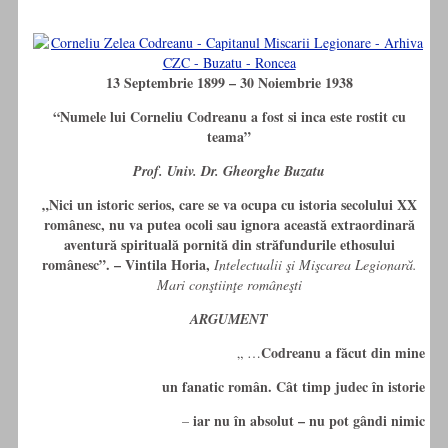
13 Septembrie 1899 – 30 Noiembrie 1938
“Numele lui Corneliu Codreanu a fost si inca este rostit cu
teama”
Prof. Univ. Dr. Gheorghe Buzatu
„Nici un istoric serios, care se va ocupa cu istoria secolului XX
românesc, nu va putea ocoli sau ignora această extraordinară
aventură spirituală pornită din străfundurile ethosului
românesc”. – Vintila Horia,
Intelectualii şi Mişcarea Legionară.
Mari conştiinţe româneşti
ARGUMENT
Codreanu a făcut din mine
„ …
un fanatic român. Cât timp judec în istorie
iar nu în absolut – nu pot gândi nimic
–