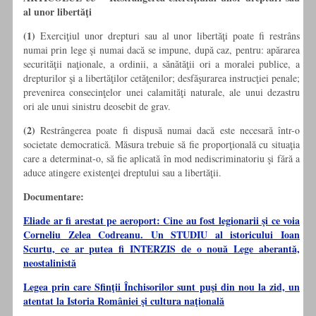
al unor libertăţi
(1)
Exerciţiul unor drepturi sau al unor libertăţi poate fi restrâns
numai prin lege şi numai dacă se impune, după caz, pentru: apărarea
securităţii naţionale, a ordinii, a sănătăţii ori a moralei publice, a
drepturilor şi a libertăţilor cetăţenilor; desfăşurarea instrucţiei penale;
prevenirea consecinţelor unei calamităţi naturale, ale unui dezastru
ori ale unui sinistru deosebit de grav.
(2)
Restrângerea poate fi dispusă numai dacă este necesară într-o
societate democratică. Măsura trebuie să fie proporţională cu situaţia
care a determinat-o, să fie aplicată în mod nediscriminatoriu şi fără a
aduce atingere existenţei dreptului sau a libertăţii.
Documentare:
Eliade ar fi arestat pe aeroport: Cine au fost legionarii şi ce voia
Corneliu Zelea Codreanu. Un STUDIU al istoricului Ioan
Scurtu, ce ar putea fi INTERZIS de o nouă Lege aberantă,
neostalinistă
Legea prin care Sfinţii Închisorilor sunt puşi din nou la zid, un
atentat la Istoria României şi cultura naţională