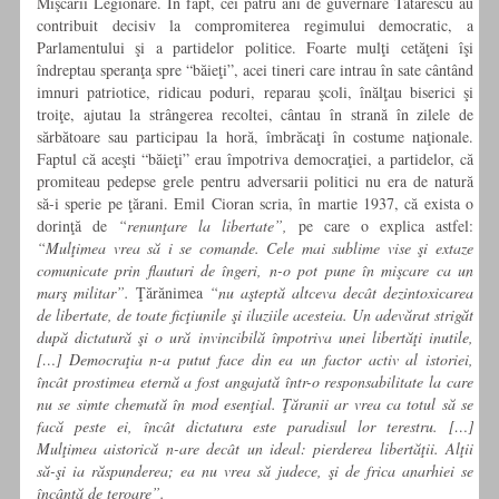
Mişcării Legionare. În fapt, cei patru ani de guvernare Tătărescu au
contribuit decisiv la compromiterea regimului democratic, a
Parlamentului şi a partidelor politice. Foarte mulţi cetăţeni îşi
îndreptau speranţa spre “băieţi”, acei tineri care intrau în sate cântând
imnuri patriotice, ridicau poduri, reparau şcoli, înălţau biserici şi
troiţe, ajutau la strângerea recoltei, cântau în strană în zilele de
sărbătoare sau participau la horă, îmbrăcaţi în costume naţionale.
Faptul că aceşti “băieţi” erau împotriva democraţiei, a partidelor, că
promiteau pedepse grele pentru adversarii politici nu era de natură
să-i sperie pe ţărani. Emil Cioran scria, în martie 1937, că exista o
dorinţă de
“renunţare la libertate”,
pe care o explica astfel:
“Mulţimea vrea să i se comande. Cele mai sublime vise şi extaze
comunicate prin flauturi de îngeri, n-o pot pune în mişcare ca un
marş militar”.
Ţărănimea
“nu aşteptă altceva decât dezintoxicarea
de libertate, de toate ficţiunile şi iluziile acesteia. Un adevărat strigăt
după dictatură şi o ură invincibilă împotriva unei libertăţi inutile,
[…] Democraţia n-a putut face din ea un factor activ al istoriei,
încât prostimea eternă a fost angajată într-o responsabilitate la care
nu se simte chemată în mod esenţial. Ţăranii ar vrea ca totul să se
facă peste ei, încât dictatura este paradisul lor terestru. […]
Mulţimea aistorică n-are decât un ideal: pierderea libertăţii. Alţii
să-şi ia răspunderea; ea nu vrea să judece, şi de frica anarhiei se
încântă de teroare”.