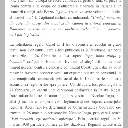
încă ceasul lor”.
După ce făcea cunoscut că peste o lună va pleca la
Roma pentru a se ocupa de traducerea şi tipărirea în italiană şi în
franceză a cărţii sale
Pentru legionari
şi că va scrie volumul al doilea
al acestei lucrări, Căpitanul încheia cu îndemnul:
“Credeţi, camarazi
din sate, din oraşe, din munţi şi din câmpii în viitorul legionar al
României, pe care nici ura, nici uneltirea vicleană şi nici moartea
nu-l pot împiedica”.
La solicitarea regelui Carol al II-lea o comisie a redactat în grabă
textul noii Constituţii, care a fost publicată la 20 februarie, iar peste
patru zile, la 24 februarie, a fost supusă
“spre bună ştiinţă şi
învoiala”
cetăţenilor României. Evident că alegătorii nu au avut
timpul necesar pentru a cunoaşte conţinutul Constituţiei, dar au votat
masiv în favoarea acesteia: votul nu exprima o stare de conştiinţă, ci
una emoţională, anume că prin actul de la 10 februarie s-a barat
ascensiunea legionarilor spre putere. Constituţia a fost promulgată la
27 februarie, în cadrul unei ceremonii desfăşurate la Palatul Regal.
Între măsurile luate de autorităţi, la sugestia lui Nicolae Iorga, s-a
aflat şi închiderea cooperativelor legionare şi desfiinţarea comerţului
legionar. Acest fapt l-a determinat pe Corneliu Zelea Codreanu să-i
trimită, la 26 martie, o scrisoare lui Nicolae Iorga, prin care-l acuza:
“Eşti necinstit, eşti necinstit sufleteşte”.
Prin decretul-regal din 30
martie 1938 partidele politice au fost dizolvate. Regimul autoritar de