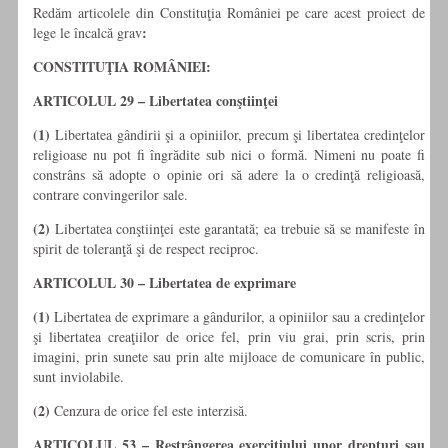
Redăm articolele din Constituţia României pe care acest proiect de
:
lege le încalcă grav
CONSTITUŢIA ROMÂNIEI:
ARTICOLUL 29 – Libertatea conştiinţei
(1)
Libertatea gândirii şi a opiniilor, precum şi libertatea credinţelor
religioase nu pot fi îngrădite sub nici o formă. Nimeni nu poate fi
constrâns să adopte o opinie ori să adere la o credinţă religioasă,
contrare convingerilor sale.
(2)
Libertatea conştiinţei este garantată; ea trebuie să se manifeste în
spirit de toleranţă şi de respect reciproc.
ARTICOLUL 30 – Libertatea de exprimare
(1)
Libertatea de exprimare a gândurilor, a opiniilor sau a credinţelor
şi libertatea creaţiilor de orice fel, prin viu grai, prin scris, prin
imagini, prin sunete sau prin alte mijloace de comunicare în public,
sunt inviolabile.
(2)
Cenzura de orice fel este interzisă.
ARTICOLUL 53 – Restrângerea exerciţiului unor drepturi sau