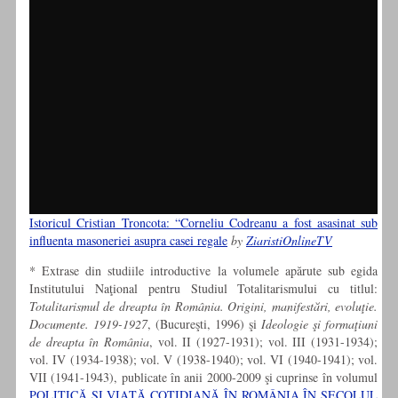
Istoricul Cristian Troncota: “Corneliu Codreanu a fost asasinat sub
influenta masoneriei asupra casei regale
by
ZiaristiOnlineTV
* Extrase din studiile introductive la volumele apărute sub egida
Institutului Naţional pentru Studiul Totalitarismului cu titlul:
Totalitarismul de dreapta în România. Origini, manifestări, evoluţie.
Documente. 1919-1927
, (Bucureşti, 1996) şi
Ideologie şi formaţiuni
de dreapta în România
, vol. II (1927-1931); vol. III (1931-1934);
vol. IV (1934-1938); vol. V (1938-1940); vol. VI (1940-1941); vol.
VII (1941-1943), publicate în anii 2000-2009 şi cuprinse în volumul
POLITICĂ ŞI VIAŢĂ COTIDIANĂ ÎN ROMÂNIA ÎN SECOLUL