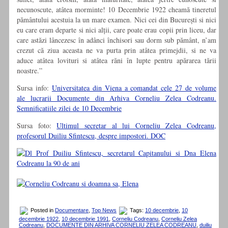
necunoscute, atâtea morminte! 10 Decembrie 1922 cheamă tineretul
pământului acestuia la un mare examen. Nici cei din București si nici
eu care eram departe si nici alții, care poate erau copii prin liceu, dar
care astăzi lâncezesc în adânci închisori sau dorm sub pământ, n’am
crezut că ziua aceasta ne va purta prin atâtea primejdii, si ne va
aduce atâtea lovituri si atâtea răni în lupte pentru apărarea tării
noastre.”
Sursa info:
Universitatea din Viena a comandat cele 27 de volume
ale lucrarii Documente din Arhiva Corneliu Zelea Codreanu.
Semnificatiile zilei de 10 Decembrie
Sursa foto:
Ultimul secretar al lui Corneliu Zelea Codreanu,
profesorul Duiliu Sfintescu, despre impostori. DOC
Posted in
Documentare
,
Top News
Tags:
10 decembrie
,
10
decembrie 1922
,
10 decembrie 1991
,
Corneliu Codreanu
,
Corneliu Zelea
Codreanu
,
DOCUMENTE DIN ARHIVA CORNELIU ZELEA CODREANU
,
duiliu