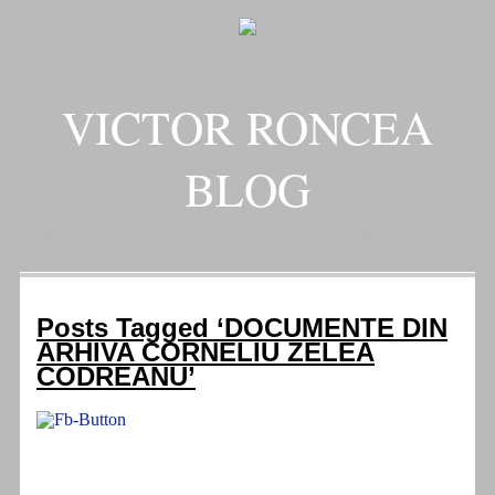
VICTOR RONCEA
BLOG
„ADEVARUL RAMANE, ORICARE AR FI SOARTA SLUJITORILOR SAI" – GH.
I. B.
Posts Tagged ‘DOCUMENTE DIN
ARHIVA CORNELIU ZELEA
CODREANU’