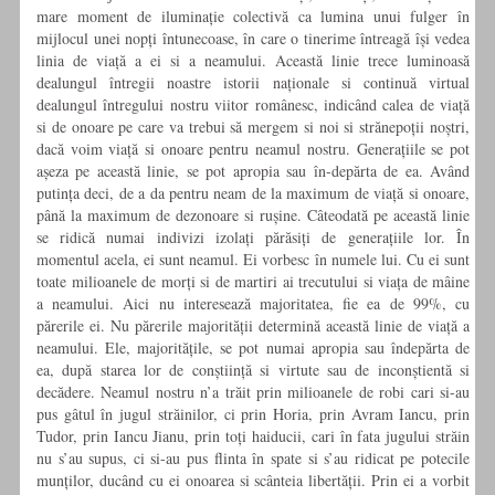
mare moment de iluminație colectivă ca lumina unui fulger în
mijlocul unei nopți întunecoase, în care o tinerime întreagă își vedea
linia de viață a ei si a neamului. Această linie trece luminoasă
dealungul întregii noastre istorii naționale si continuă virtual
dealungul întregului nostru viitor românesc, indicând calea de viață
si de onoare pe care va trebui să mergem si noi si strănepoții noștri,
dacă voim viață si onoare pentru neamul nostru. Generațiile se pot
așeza pe această linie, se pot apropia sau în-depărta de ea. Având
putința deci, de a da pentru neam de la maximum de viață si onoare,
până la maximum de dezonoare si rușine. Câteodată pe această linie
se ridică numai indivizi izolați părăsiți de generațiile lor. În
momentul acela, ei sunt neamul. Ei vorbesc în numele lui. Cu ei sunt
toate milioanele de morți si de martiri ai trecutului si viața de mâine
a neamului. Aici nu interesează majoritatea, fie ea de 99%, cu
părerile ei. Nu părerile majorității determină această linie de viață a
neamului. Ele, majoritățile, se pot numai apropia sau îndepărta de
ea, după starea lor de conștiință si virtute sau de inconștientă si
decădere. Neamul nostru n’a trăit prin milioanele de robi cari si-au
pus gâtul în jugul străinilor, ci prin Horia, prin Avram Iancu, prin
Tudor, prin Iancu Jianu, prin toți haiducii, cari în fata jugului străin
nu s’au supus, ci si-au pus flinta în spate si s’au ridicat pe potecile
munților, ducând cu ei onoarea si scânteia libertății. Prin ei a vorbit