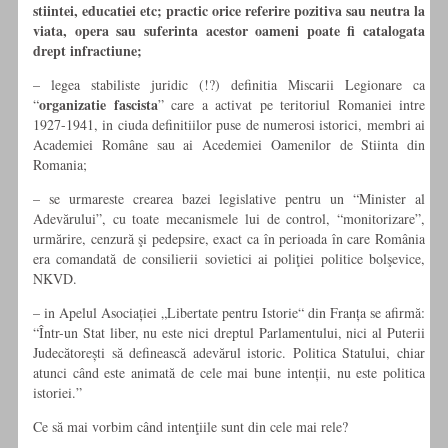
stiintei, educatiei etc; practic orice referire pozitiva sau neutra la
viata, opera sau suferinta acestor oameni poate fi catalogata
drept infractiune;
– legea stabiliste juridic (!?) definitia Miscarii Legionare ca
organizatie fascista
“
” care a activat pe teritoriul Romaniei intre
1927-1941, in ciuda definitiilor puse de numerosi istorici, membri ai
Academiei Române sau ai Acedemiei Oamenilor de Stiinta din
Romania;
– se urmareste crearea bazei legislative pentru un “Minister al
Adevărului”, cu toate mecanismele lui de control, “monitorizare”,
urmărire, cenzură şi pedepsire, exact ca în perioada în care România
era comandată de consilierii sovietici ai poliţiei politice bolşevice,
NKVD.
– in Apelul Asociației „Libertate pentru Istorie“ din Franța se afirmă:
“Într-un Stat liber, nu este nici dreptul Parlamentului, nici al Puterii
Judecătorești să definească adevărul istoric. Politica Statului, chiar
atunci când este animată de cele mai bune intenții, nu este politica
istoriei.”
Ce să mai vorbim când intenţiile sunt din cele mai rele?