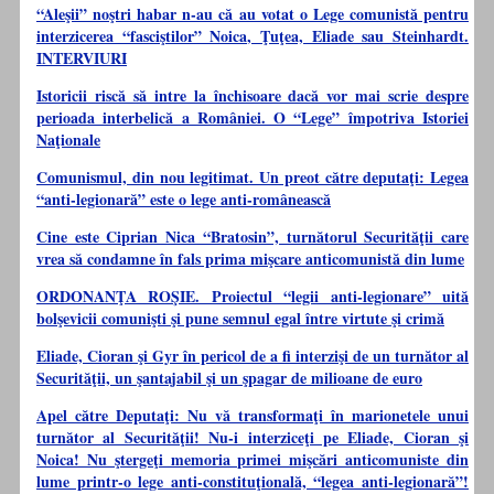
“Aleşii” noştri habar n-au că au votat o Lege comunistă pentru
interzicerea “fasciştilor” Noica, Ţuţea, Eliade sau Steinhardt.
INTERVIURI
Istoricii riscă să intre la închisoare dacă vor mai scrie despre
perioada interbelică a României. O “Lege” împotriva Istoriei
Naţionale
Comunismul, din nou legitimat. Un preot către deputaţi: Legea
“anti-legionară” este o lege anti-românească
Cine este Ciprian Nica “Bratosin”, turnătorul Securităţii care
vrea să condamne în fals prima mişcare anticomunistă din lume
ORDONANŢA ROŞIE. Proiectul “legii anti-legionare” uită
bolşevicii comunişti şi pune semnul egal între virtute şi crimă
Eliade, Cioran şi Gyr în pericol de a fi interzişi de un turnător al
Securităţii, un şantajabil şi un şpagar de milioane de euro
Apel către Deputaţi: Nu vă transformaţi în marionetele unui
turnător al Securităţii! Nu-i interziceţi pe Eliade, Cioran şi
Noica! Nu ştergeţi memoria primei mişcări anticomuniste din
lume printr-o lege anti-constituţională, “legea anti-legionară”!