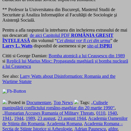
** Profesor la Universitatea din Bucureşti, Masterul Studii de
Securitate şi Analiza Informaţiilor al Facultăţii de Sociologie şi
Asistenţă Socială.
Pentru a afla raspunsul la intrebarea din incheierea extrasului de mai
sus descarcati
de aici Capitolul PDF
ROMÂNIA GREŞIT
ÎNŢELEASĂ
din volumul “
Cei dintai vor fi cei din urma
” de
Larry L. Watts
disponibil de asemenea si pe
site-ul
ISPRI
Cititi si George Damian:
Bomba atomică a lui Ceauşescu din 1989
si
Replică lui Marius Mioc: Propaganda maghiară şi bomba nucleară
a lui Ceauşescu
See also:
Larry Watts about Disinformation: Romania and the
Wartime Statute
Posted in
Documentare
,
Top News
Tags:
„Culisele
manipulării conflictului româno-maghiar din 20 martie 1990“
,
„Hungarian Accuses Rumania of Military Threats
,
0110
,
1940
,
1941
,
1944
,
1989
,
23 august
,
23 august 1944
,
Academia Oamenilor
de Stiinta din Romania
,
Academia Romana
,
Academia Romana –
Sectia de Stiinte Istorice si Arheologie
,
Adrian Paunescu
,
afdpr
,