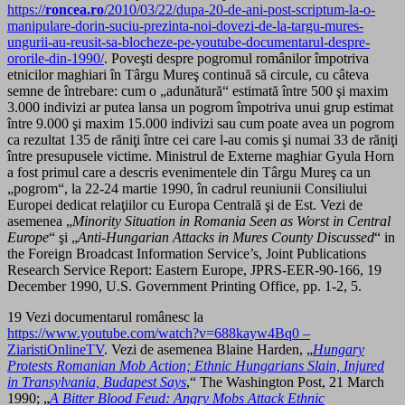
https://
roncea.ro
/2010/03/22/dupa-20-de-ani-post-scriptum-la-o-
manipulare-dorin-suciu-prezinta-noi-dovezi-de-la-targu-mures-
ungurii-au-reusit-sa-blocheze-pe-youtube-documentarul-despre-
ororile-din-1990/
. Poveşti despre pogromul românilor împotriva
etnicilor maghiari în Târgu Mureş continuă să circule, cu câteva
semne de întrebare: cum o „adunătură“ estimată între 500 şi maxim
3.000 indivizi ar putea lansa un pogrom împotriva unui grup estimat
între 9.000 şi maxim 15.000 indivizi sau cum poate avea un pogrom
ca rezultat 135 de răniţi între cei care l-au comis şi numai 33 de răniţi
între presupusele victime. Ministrul de Externe maghiar Gyula Horn
a fost primul care a descris evenimentele din Târgu Mureş ca un
„pogrom“, la 22-24 martie 1990, în cadrul reuniunii Consiliului
Europei dedicat relaţiilor cu Europa Centrală şi de Est. Vezi de
asemenea „
Minority Situation in Romania Seen as Worst in Central
Europe
“ şi „
Anti-Hungarian Attacks in Mures County Discussed
“ in
the Foreign Broadcast Information Service’s, Joint Publications
Research Service Report: Eastern Europe, JPRS-EER-90-166, 19
December 1990, U.S. Government Printing Office, pp. 1-2, 5.
19 Vezi documentarul românesc la
https://www.youtube.com/watch?v=688kayw4Bq0 –
ZiaristiOnlineTV
. Vezi de asemenea Blaine Harden, „
Hungary
Protests Romanian Mob Action; Ethnic Hungarians Slain, Injured
in Transylvania, Budapest Says
,“ The Washington Post, 21 March
1990; „
A Bitter Blood Feud: Angry Mobs Attack Ethnic