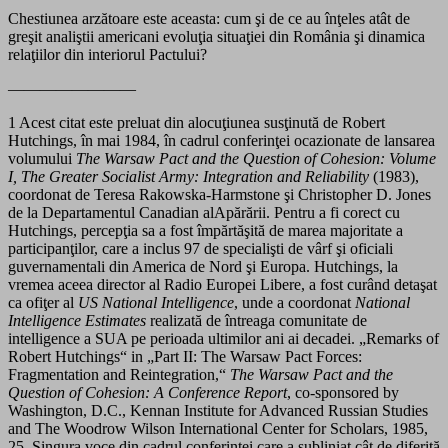
Chestiunea arzătoare este aceasta: cum şi de ce au înţeles atât de
greşit analiştii americani evoluţia situaţiei din România şi dinamica
relaţiilor din interiorul Pactului?
————————
1 Acest citat este preluat din alocuţiunea susţinută de Robert
Hutchings, în mai 1984, în cadrul conferinţei ocazionate de lansarea
volumului
The Warsaw Pact and the Question of Cohesion: Volume
I, The Greater
Socialist Army: Integration and Reliability
(1983),
coordonat de Teresa Rakowska-Harmstone şi Christopher D. Jones
de la Departamentul Canadian alApărării. Pentru a fi corect cu
Hutchings, percepţia sa a fost împărtăşită de marea majoritate a
participanţilor, care a inclus 97 de specialişti de vârf şi oficiali
guvernamentali din America de Nord şi Europa. Hutchings, la
vremea aceea director al Radio Europei Libere, a fost curând detaşat
ca ofiţer al
US National Intelligence
, unde a coordonat
National
Intelligence Estimates
realizată de întreaga comunitate de
intelligence a SUA pe perioada ultimilor ani ai decadei. „Remarks of
Robert Hutchings“ in „Part II: The Warsaw Pact Forces:
Fragmentation and Reintegration,“
The Warsaw Pact and the
Question of Cohesion:
A Conference Report
, co-sponsored by
Washington, D.C., Kennan Institute for Advanced Russian Studies
and The Woodrow Wilson International Center for Scholars, 1985,
25. Singura voce din cadrul conferinţei care a subliniat cât de diferită