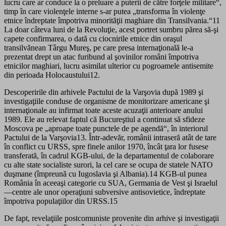
lucru care ar conduce la o preluare a puterii de către forţele militare“,
timp în care violenţele interne s-ar putea „transforma în violenţe
etnice îndreptate împotriva minorităţii maghiare din Transilvania.“11
La doar câteva luni de la Revoluţie, acest portret sumbru părea să-şi
capete confirmarea, o dată cu ciocnirile etnice din oraşul
transilvănean Târgu Mureş, pe care presa internaţională le-a
prezentat drept un atac furibund al şovinilor români împotriva
etnicilor maghiari, lucru asimilat ulterior cu pogroamele antisemite
din perioada Holocaustului12.
Descoperirile din arhivele Pactului de la Varşovia după 1989 şi
investigaţiile conduse de organisme de monitorizare americane şi
internaţionale au infirmat toate aceste acuzaţii anterioare anului
1989. Ele au relevat faptul că Bucureştiul a continuat să sfideze
Moscova pe „aproape toate punctele de pe agendă“, în interiorul
Pactului de la Varşovia13. Într-adevăr, românii intraseră atât de tare
în conflict cu URSS, spre finele anilor 1970, încât ţara lor fusese
transferată, în cadrul KGB-ului, de la departamentul de colaborare
cu alte state socialiste surori, la cel care se ocupa de statele NATO
duşmane (împreună cu Iugoslavia şi Albania).14 KGB-ul punea
România în aceeaşi categorie cu SUA, Germania de Vest şi Israelul
—centre ale unor operaţiuni subversive antisovietice, îndreptate
împotriva populaţiilor din URSS.15
De fapt, revelaţiile postcomuniste provenite din arhive şi investigaţii