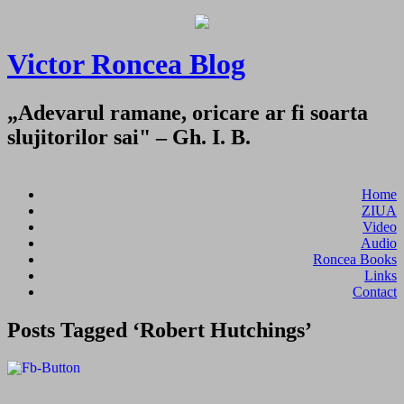
Victor Roncea Blog
„Adevarul ramane, oricare ar fi soarta
slujitorilor sai" – Gh. I. B.
Home
ZIUA
Video
Audio
Roncea Books
Links
Contact
Posts Tagged ‘Robert Hutchings’