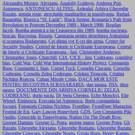
Alexandru Moraru
,
Alexianu
,
Anatoliy Golitsyn
,
Andreea Pop
,
Antonescu
,
ANTONESCU ALTFEL
,
Ardealul
,
Arhiva Gheorghe
Buzatu
,
armata rosie
,
atrocitatile maghiarilor in transilvania
,
Barlad
,
Basarabia
,
Biserica “Sf. Lazăr”
,
Black Spring: Romania’s Path from
Revolution to Pogrom December 1989 - March 1990
,
Bogdan
Iacob
,
Bomba atomică a lui Ceauşescu din 1989
,
bomba nucleara
,
brucan
,
Bucovina
,
Buzatu
,
Campania pentru desrobirea Ardealului
şi ocuparea Budapestei
,
Cei dintai vor fi cei din urma
,
Center for
Security Studies
,
Centrul de Istorie si Civilizatie Europeana
,
Centrul
de Istorie si Civilizatie Europeana - Iasi
,
Christopher Andrews
,
Christopher Jones
,
Churchill
,
CIA
,
CICE - Iasi
,
Codreanu
,
cognitive
bias
,
Cold War
,
Cold War International History Project
,
Constantin
Buşe
,
Constantin I. Stan
,
Cornel Ţucǎ
,
Corneliu Ciucanu
,
Corneliu
Codreanu
,
Corneliu Zelea Codreanu
,
Cristian Troncota
,
Cristina
Nichitus Roncea
,
Cuban Missile Crisis
,
DACĂ MOR ESTE
PENTRU BUCOVINA ŞI BASARABIA
,
dan tanasa
,
DIA
,
dinu
sararu
,
DOCUMENTE DIN ARHIVA CORNELIU ZELEA
CODREANU
,
dorin suciu
,
Dr Stela Cheptea
,
Echo Mosckvi
,
Elie
Wiesel
,
Eminescu
,
Executia lui Antonescu
,
florin constantiniu
,
focsani
,
Fotografa Cristina Nichitus
,
Frontline
,
FrontPage Magazine
,
Frontul de Est
,
Gary Lawon Honeyford
,
GDS
,
Gen Constantin Piki
Vasiliu
,
Genocide in Transylvania: Nation On The Death Row
,
George Damian
,
George G. Potra
,
george maior
,
George Potra
,
Gh
Buzatu
,
Gheorghe Alexianu
,
Gheorghe Bratianu
,
Gheorghe Buzatu
,
Gheorghe Cojocaru
,
Gheorghe Negru
,
Gyula Horn
,
Henry Kamm
,