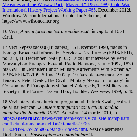
Measures and the Warsaw Pact „Maverick“ 1965-1989, Cold War
International History Project Working Paper #65
, December 2012b,
Woodrow Wilson International Center for Scholars, at
https://www.wilsoncenter.org
16 Vezi „
Ameninţarea nucleară românească
“ în capitolul 16 al
cărţii.
17 Vezi Nepszabadsag (Budapest), 15 December 1990, tradus în
Foreign Broadcast Information Service – East Europe (FBIS-EEU),
no. 243, 18 December 1990, p. 62; Lajos Für interview by Peter
Marvanyi on Budapest Kossuth Radio Network, 3 June 1992, 1830
hrs GMT in „Minister Fur on Military Agreements with Romania,“
FBIS-EEU-92-109, 5 June 1992, p. 19. Vezi de asemenea, Zoltan
Barany şi Peter Deak „The Civil – Military Nexus in Hungary“ în
Constantine P. Danopolous şi Daniel Zirker, eds, The Military and
Society in the Former Eastern Bloc, Boulder, Westview, 1999, p. 46.
18 Vezi interviul cu directorul programului, Patrick Swain, realizat
de Mihai Mincan, „
Culisele manipulării conflictului româno-
maghiar din 20 martie 1990
“, Adevărul, 14 martie 2010, la
https://
adevarul.ro
/ news/eveniment/exclusiv-culisele-manipularii-
conflictului-romano-maghiar-20-martie-1990-
1_50ad49937c42d5a663924d61/index.html
. Vezi de asemenea
Dorin Suciu, „
Postscriptum la o manipulare
“ la