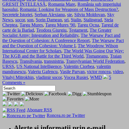
GREŞIT ÎNŢELEASĂ
,
Romania Mare
,
România sub imperiului
haosului
,
Romania: Looking for Weapons of Mass Destruction?
,
Secretele Istoriei
,
Serban Alexianu
,
sie
,
Silviu Moldovan
,
Sky
News
,
socor
,
son
,
Sorin Damean
,
sri
,
Stalin
,
Stalingrad
,
Stela
Cheptea
,
Targu Mures
,
Targu Mures '90
,
Targu Ocna
,
Targul de
carte de la Barlad
,
Teodora Giurgiu
,
Testament
,
The Greater
Socialist Army: Integration and Reliability
,
The Warsaw Pact and
the Question of Cohesion: A Conference Report
,
The Warsaw Pact
and the Question of Cohesion: Volume I
,
The Woodrow Wilson
International Center for Scholars
,
The World Was Going Our Way:
The KGB and the Battle for the Third World
,
Tismaneanu
,
Traian
Basescu
,
Transilvania
,
transnistria
,
Transylvanian World Federation
,
URSS
,
US National Intelligence
,
Valentin Ciorbea
,
valentin
mandrasescu
,
Valeriu Gafencu
,
Vasile Parvan
,
victor roncea
,
video
,
Vitalyi Mitrokhin
,
vladimir socor
,
Vocea Rusiei
,
WMD
5
Comments »
Abonare RSS
Roncea.ro pe Twitter
Alerte si informatii prin e-mail