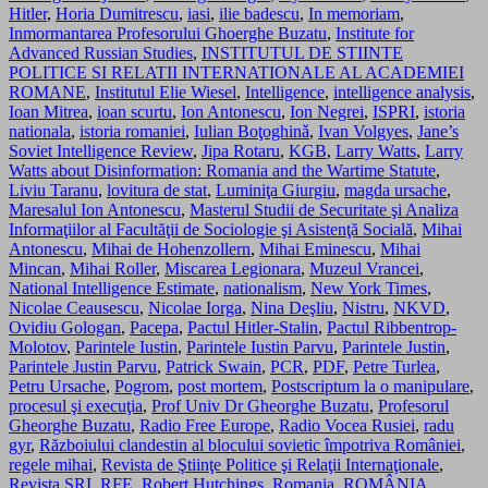
Hitler
,
Horia Dumitrescu
,
iasi
,
ilie badescu
,
In memoriam
,
Inmormantarea Profesorului Ghoerghe Buzatu
,
Institute for
Advanced Russian Studies
,
INSTITUTUL DE STIINTE
POLITICE SI RELATII INTERNATIONALE AL ACADEMIEI
ROMANE
,
Institutul Elie Wiesel
,
Intelligence
,
intelligence analysis
,
Ioan Mitrea
,
ioan scurtu
,
Ion Antonescu
,
Ion Negrei
,
ISPRI
,
istoria
nationala
,
istoria romaniei
,
Iulian Boţoghinǎ
,
Ivan Volgyes
,
Jane’s
Soviet Intelligence Review
,
Jipa Rotaru
,
KGB
,
Larry Watts
,
Larry
Watts about Disinformation: Romania and the Wartime Statute
,
Liviu Taranu
,
lovitura de stat
,
Luminiţa Giurgiu
,
magda ursache
,
Maresalul Ion Antonescu
,
Masterul Studii de Securitate şi Analiza
Informaţiilor al Facultăţii de Sociologie şi Asistenţă Socială
,
Mihai
Antonescu
,
Mihai de Hohenzollern
,
Mihai Eminescu
,
Mihai
Mincan
,
Mihai Roller
,
Miscarea Legionara
,
Muzeul Vrancei
,
National Intelligence Estimate
,
nationalism
,
New York Times
,
Nicolae Ceausescu
,
Nicolae Iorga
,
Nina Deşliu
,
Nistru
,
NKVD
,
Ovidiu Gologan
,
Pacepa
,
Pactul Hitler-Stalin
,
Pactul Ribben­trop-
Molotov
,
Parintele Iustin
,
Parintele Iustin Parvu
,
Parintele Justin
,
Parintele Justin Parvu
,
Patrick Swain
,
PCR
,
PDF
,
Petre Turlea
,
Petru Ursache
,
Pogrom
,
post mortem
,
Postscriptum la o manipulare
,
procesul şi execuţia
,
Prof Univ Dr Gheorghe Buzatu
,
Profesorul
Gheorghe Buzatu
,
Radio Free Europe
,
Radio Vocea Rusiei
,
radu
gyr
,
Războiului clandestin al blocului sovietic împotriva României
,
regele mihai
,
Revista de Ştiinţe Politice şi Relaţii Internaţionale
,
Revista SRI
,
RFE
,
Robert Hutchings
,
Romania
,
ROMÂNIA