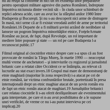
nu au reuşit să confirme în nici un fel existenţa unor preparative
pentru operaţiuni militare agresive din partea României, îndreptate
împotriva niciunuia dintre vecinii săi – în ciuda unor schimburi de
replici adesea acide, care au avut loc la sfârşitul anilor 1980 între
Budapesta şi Bucureşti. Şi nu s-au descoperit nici arme de distrugere
în masă, nici urme că ar fi existat vreodată astfel de arme pe teritoriul
României.16 Departe de a fi militarii şovini arzând de nerăbdare să
lanseze un pogrom împotriva minorităţilor etnice, ForţeleArmate
Române au jucat, de fapt, după Revoluţie, un rol important de
mediere între popoare şi state — un rol pe care Budapesta l-a
recunoscut public.17
Filmul original al ciocnirilor etnice despre care s-a spus că au fost
provocate de români la Târgu Mureş, în martie 1990 — neacceptat
multă vreme de anchetatori – şi interviurile cu regizorul şi jurnalistul
britanic care a relatat către Occident ce se întâmpla, au relevat că
lucrurile au stat exact invers.18 Grupul mai mare de demonstranţi de
etnie maghiară (majoritar în zona respectivă) i-a atacat pe cei de
etnie română, iar victima confruntărilor brutale, portretizată în presa
internaţională drept un etnic maghiar atacat de un şovin român era
de fapt un etnic român atacat de maghiari.19 Jurnaliştilor britanici
care relatau ciocnirile li s-au oferit desfăşurătoare ale evenimentului
gata interpretate, pe care ei n-au avut posibilitatea de a le supune
unei verificări, de vreme ce nu i-au putut intervieva pe cei
implicaţi.20