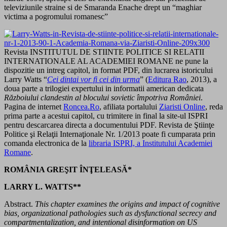
televiziunile straine si de Smaranda Enache drept un “maghiar
victima a pogromului romanesc”
Revista INSTITUTUL DE STIINTE POLITICE SI RELATII
INTERNATIONALE AL ACADEMIEI ROMANE ne pune la
dispozitie un intreg capitol, in format PDF, din lucrarea istoricului
Larry Watts “
Cei dintai vor fi cei din urma
” (
Editura Rao
, 2013), a
doua parte a trilogiei expertului in informatii american dedicata
Războiului clandestin al blocului sovietic împotriva României
.
Pagina de internet
Roncea.Ro
, afiliata portalului
Ziaristi Online
, reda
prima parte a acestui capitol, cu trimitere in final la site-ul ISPRI
pentru descarcarea directa a documentului PDF. Revista de Ştiinţe
Politice şi Relaţii Internaţionale Nr. 1/2013 poate fi cumparata prin
comanda electronica de la
libraria ISPRI, a Institutului Academiei
Romane
.
ROMÂNIA GREŞIT ÎNŢELEASĂ*
LARRY L. WATTS**
Abstract.
This chapter examines the origins and impact of cognitive
bias, organizational pathologies such as dysfunctional secrecy and
compartmentalization, and intentional disinformation on US