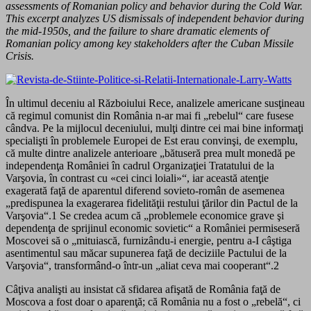
assessments of Romanian policy and behavior during the Cold War.
This excerpt analyzes US dismissals of independent behavior during
the mid-1950s, and the failure to share dramatic elements of
Romanian policy among key stakeholders after the Cuban Missile
Crisis.
În ultimul deceniu al Războiului Rece, analizele americane susţineau
că regimul comunist din România n-ar mai fi „rebelul“ care fusese
cândva. Pe la mijlocul deceniului, mulţi dintre cei mai bine informaţi
specialişti în problemele Europei de Est erau convinşi, de exemplu,
că multe dintre analizele anterioare „bătuseră prea mult monedă pe
independenţa României în cadrul Organizaţiei Tratatului de la
Varşovia, în contrast cu «cei cinci loiali»“, iar această atenţie
exagerată faţă de aparentul diferend sovieto-român de asemenea
„predispunea la exagerarea fidelităţii restului ţărilor din Pactul de la
Varşovia“.1 Se credea acum că „problemele economice grave şi
dependenţa de sprijinul economic sovietic“ a României permiseseră
Moscovei să o „mituiască, furnizându-i energie, pentru a-I câştiga
asentimentul sau măcar supunerea faţă de deciziile Pactului de la
Varşovia“, transformând-o într-un „aliat ceva mai cooperant“.2
Câţiva analişti au insistat că sfidarea afişată de România faţă de
Moscova a fost doar o aparenţă; că România nu a fost o „rebelă“, ci