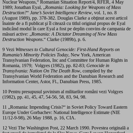
Nuclear Weapons,“ Romanian Situation Report/4, RFER, 4 May
1989; Jonathan Eyal, „
Romania: Looking for Weapons of Mass
Destruction?
“
Jane’s
Soviet Intelligence Review
, vol. 1, no. 8
(August 1989), pp. 378-382. Douglas Clarke a obţinut acest articol
înainte de a fi publicat şi îl citează cu titlul original propus de Eyal
indicând modul în care Eyal a fost pe deplin convins de campania de
măsuri active: „
Romania: A Dictator Dreaming of New Mass
Destruction Weapons
.“ Clarke (1989b), p. 6.
9 Vezi
Witnesses to Cultural Genocide: First-Hand Reports on
Rumania’s Minority Policies Today
, New York, American
Transylvanian Federation, Inc and Committee for Human Rights in
Romania, 1979; Volgyes (1982), pp. 82-83;
Genocide in
Transylvania: Nation On The Death Row
, compiled by the
Transylvanian World Federation and the Danubian Research and
Information Center, Astor, Fl., Danubian Press, 1985.
10 Pentru presupusul şovinism al militarilor români vezi Volgyes
(1982), pp. 41, 45, 47, 54-56, 58, 83, 94, 98.
11 „Romania: Impending Crisis?“ in Soviet Policy Toward Eastern
Europe Under Gorbachev: National Intelligence Estimate (NIE
11/12-9-98), 26 May 1988, p. 16, CIA.
12 Vezi The Washington Post, 22 March 1990. Povestea originală a