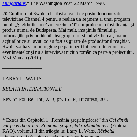
Hungarians
,“ The Washington Post, 22 March 1990.
20 Conform lui Swain, el a fost angajat de postul londonez de
televiziune Channel 4 pentru a realiza un segment al unui program
numit „Şi zidurile au căzut: vecinii răi“ dar proiectul a fost finanţat şi
produs numai de Budapesta. Mai mult, imaginile filmului şi
informaţiile privind identitatea grupurilor şi indivizilor ca şi natura
acţiunilor ce au avut loc au fost asigurate de producătorul maghiar.
Swain s-a bazat în întregime pe partenerii lui pentru interpretarea
evenimentelor şi nu a intervievat niciun român ca parte a proiectului.
Vezi Mincan (2010).
————————
LARRY L. WATTS
RELAŢII INTERNAŢIONALE
Rev. Şt. Pol. Rel. Int., X,
1
, pp. 15–34, Bucureşti, 2013.
————————
* Extras din Capitolul 1 „România greşit înţeleasă“ din
Cei dintâi
vor fi cei din urmă: România şi sfârşitul războiului rece
(Editura
RAO), volumul II din trilogia lui Larry L. Watts,
Războiul
clandestin al blocului sovietic împotriva României.