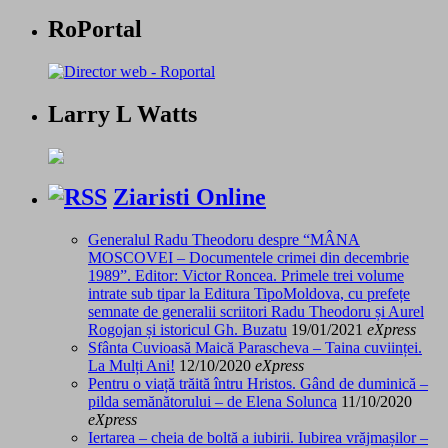
RoPortal
Larry L Watts
Ziaristi Online
Generalul Radu Theodoru despre “MÂNA
MOSCOVEI – Documentele crimei din decembrie
1989”. Editor: Victor Roncea. Primele trei volume
intrate sub tipar la Editura TipoMoldova, cu prefețe
semnate de generalii scriitori Radu Theodoru și Aurel
Rogojan și istoricul Gh. Buzatu
19/01/2021
eXpress
Sfânta Cuvioasă Maică Parascheva – Taina cuviinței.
La Mulți Ani!
12/10/2020
eXpress
Pentru o viață trăită întru Hristos. Gând de duminică –
pilda semănătorului – de Elena Solunca
11/10/2020
eXpress
Iertarea – cheia de boltă a iubirii. Iubirea vrăjmașilor –