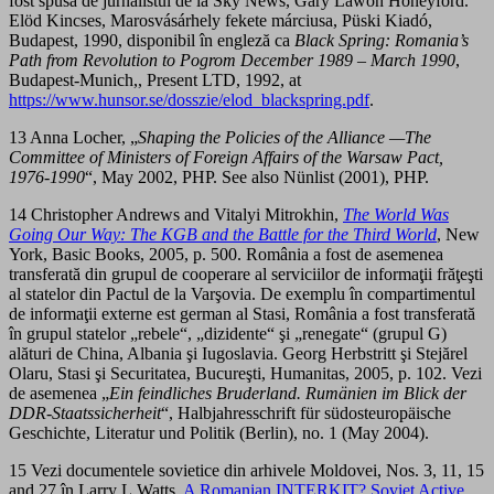
fost spusă de jurnalistul de la Sky News, Gary Lawon Honeyford.
Elöd Kincses, Marosvásárhely fekete márciusa, Püski Kiadó,
Budapest, 1990, disponibil în engleză ca
Black Spring: Romania’s
Path from Revolution to Pogrom December 1989 – March 1990
,
Budapest-Munich,, Present LTD, 1992, at
https://www.hunsor.se/dosszie/elod_blackspring.pdf
.
13 Anna Locher, „
Shaping the Policies of the Alliance —The
Committee of Ministers of Foreign Affairs of the Warsaw Pact,
1976-1990
“, May 2002, PHP. See also Nünlist (2001), PHP.
14 Christopher Andrews and Vitalyi Mitrokhin,
The World Was
Going Our Way: The KGB and the Battle for the Third World
, New
York, Basic Books, 2005, p. 500. România a fost de asemenea
transferată din grupul de cooperare al serviciilor de informaţii frăţeşti
al statelor din Pactul de la Varşovia. De exemplu în compartimentul
de informaţii externe est german al Stasi, România a fost transferată
în grupul statelor „rebele“, „dizidente“ şi „renegate“ (grupul G)
alături de China, Albania şi Iugoslavia. Georg Herbstritt şi Stejărel
Olaru, Stasi şi Securitatea, Bucureşti, Humanitas, 2005, p. 102. Vezi
de asemenea „
Ein feindliches Bruderland. Rumänien im Blick der
DDR-Staatssicherheit
“, Halbjahresschrift für südosteuropäische
Geschichte, Literatur und Politik (Berlin), no. 1 (May 2004).
15 Vezi documentele sovietice din arhivele Moldovei, Nos. 3, 11, 15
and 27 în Larry L.Watts,
A Romanian INTERKIT? Soviet Active