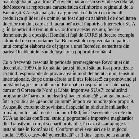
mai degrabă un „cal troian“ sovietic, iar această servitute secretă faţă
deMoscova ar reprezenta caracteristica definitorie a regimului de la
Bucureşti.3 Aceşti analişti au argumentat că liderii occidentali
creduli (ca şi liderii de opinie) au fost duşi cu zăhărelul de docilitatea
liderilor români, care ar fi lucrat neîncetat împotriva intereselor SUA
şi în beneficiul Kremlinului. Conform acestei viziuni, fiecare
demonstraţie a opoziţiei României faţă de URRS şi fiecare exemplu
admirabil de comportament al Bucureştiului reprezentau o parte a
unui complot elaborat de câştigare a unei încrederi nemeritate din
partea Occidentului sau de înşelare a poporului român.4
Cu o frecvenţă crescută în perioada premergătoare Revoluţiei din
decembrie 1989 din România, ţara şi liderul său au fost portretizate
ca fiind responsabile de provocarea în mod deliberat a unor tensiuni
internaţionale, de pe urma cărora ar fi tras foloase;5 ca promovând şi
pregătind agresiuni militare în Europa6; conspirând cu state paria,
cum ar fi Coreea de Nord şi Libia, împotriva SUA7; conducând
programe de înarmare nucleară şi bacteriologică8 şi angajându-se
într-o politică de „genocid cultural“ împotriva minorităţilor proprii9.
Acuzaţiile extreme de şovinism, în special în rândurile militarilor
români, au fost atât de dese în anii 1980, încât serviciile secrete din
SUA au inclus conflictul etnic şi pogroamele împotriva maghiarilor
din Transilvania drept scenarii probabile, în caz că s-ar ajunge la
instabilitate în România10. Conform unei evaluări de la mijlocul
anului 1988, o „revoltă generalizată“ ar fi dus „aproape la anarhie,