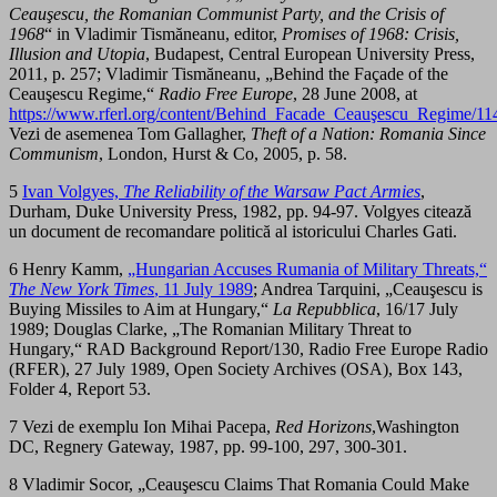
Ceauşescu, the Romanian Communist Party, and the Crisis of
1968
“ in Vladimir Tismăneanu, editor,
Promises
of 1968: Crisis,
Illusion and Utopia
, Budapest, Central European University Press,
2011, p. 257; Vladimir Tismăneanu, „Behind the Façade of the
Ceauşescu Regime,“
Radio Free Europe
, 28 June 2008, at
https://www.rferl.org/content/Behind_Facade_Ceauşescu_Regime/11
Vezi de asemenea Tom Gallagher,
Theft of a Nation: Romania Since
Communism
, London, Hurst & Co, 2005, p. 58.
5
Ivan Volgyes,
The Reliability of the Warsaw Pact Armies
,
Durham, Duke University Press, 1982, pp. 94-97. Volgyes citează
un document de recomandare politică al istoricului Charles Gati.
6 Henry Kamm,
„Hungarian Accuses Rumania of Military Threats,“
The New York Times
, 11 July 1989
; Andrea Tarquini, „Ceauşescu is
Buying Missiles to Aim at Hungary,“
La Repubblica
, 16/17 July
1989; Douglas Clarke, „The Romanian Military Threat to
Hungary,“ RAD Background Report/130, Radio Free Europe Radio
(RFER), 27 July 1989, Open Society Archives (OSA), Box 143,
Folder 4, Report 53.
7 Vezi de exemplu Ion Mihai Pacepa,
Red Horizons
,Washington
DC, Regnery Gateway, 1987, pp. 99-100, 297, 300-301.
8 Vladimir Socor, „Ceauşescu Claims That Romania Could Make