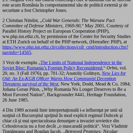
este acum România în comportamentul său de politică externă şi de
securitate a fost Christopher Jones.
2 Christian Nünlist, „
Cold War Generals: The Warsaw Pact
Committee of Defense Ministers, 1969-90
,“ May 2001, Courtesy of
Parallel History Project on European Cooperation (PHP),
ww.php.isn.ethz.ch, by permission of the Center for Security Studies
at ETH Zurich on behalf of the PHP network, (Hereafter: PHP), at
https://www.php.isn.ethz.ch/collections/coll_cmd/introduction.cfm?
navinfo=14565
.
3 Vezi de exemplu „
The Limits of National Independence in the
Soviet Bloc: Rumania’s Foreign Policy Reconsidered
,“
Orbis
, vol.
20, no. 3 (Fall 1976), pp. 701-32; Anatoliy Golitsyn,
New Lies for
Old: An Ex-KGB
Officer Warns How Communist Deception
Threatens survival of the West
, New York, Dodd, Mead & Co, 1984;
Juliana Geran Pilon, „Why Romania No Longer Deserves to Be a
Most Favored Nation“, Backgrounder #441, Heritage Foundation,
26 June 1985.
4 Din 1989 această linie interpretaţională i-a influenţat pe unii să
susţină că Bucureştiul sprijină în mod explicit regimul Dubcek şi
chiar că şi mai spectaculoasa denunţare a invaziei sovietice din
Cehoslovacia nu a fost decât „o mascaradă politică“. Vezi Vladimir
Tismăneanu and Bogdan Iacob, „
Betrayed Promises: Nicolae