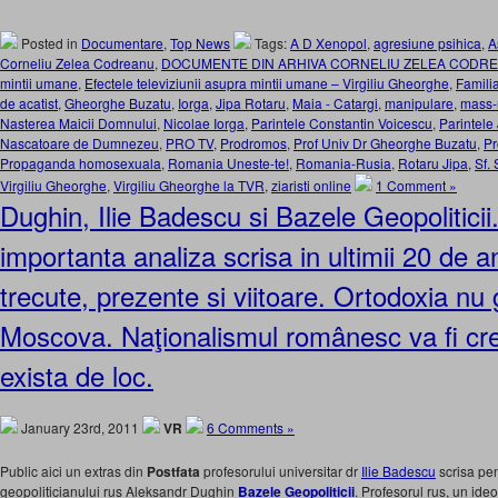
Posted in
Documentare
,
Top News
Tags:
A D Xenopol
,
agresiune psihica
,
A
Corneliu Zelea Codreanu
,
DOCUMENTE DIN ARHIVA CORNELIU ZELEA CODR
mintii umane
,
Efectele televiziunii asupra mintii umane – Virgiliu Gheorghe
,
Famili
de acatist
,
Gheorghe Buzatu
,
Iorga
,
Jipa Rotaru
,
Maia - Catargi
,
manipulare
,
mass-
Nasterea Maicii Domnului
,
Nicolae Iorga
,
Parintele Constantin Voicescu
,
Parintele
Nascatoare de Dumnezeu
,
PRO TV
,
Prodromos
,
Prof Univ Dr Gheorghe Buzatu
,
Pr
Propaganda homosexuala
,
Romania Uneste-te!
,
Romania-Rusia
,
Rotaru Jipa
,
Sf. 
Virgiliu Gheorghe
,
Virgiliu Gheorghe la TVR
,
ziaristi online
1 Comment »
Dughin, Ilie Badescu si Bazele Geopolitici
importanta analiza scrisa in ultimii 20 de a
trecute, prezente si viitoare. Ortodoxia nu
Moscova. Naţionalismul românesc va fi cre
exista de loc.
January 23rd, 2011
VR
6 Comments »
Public aici un extras din
Postfata
profesorului universitar dr
Ilie Badescu
scrisa pe
geopoliticianului rus Aleksandr Dughin
Bazele Geopoliticii
. Profesorul rus, un ide