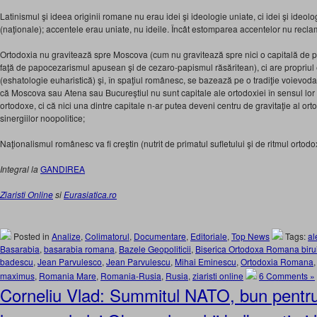
Latinismul şi ideea originii romane nu erau idei şi ideologie uniate, ci idei şi ideo
(naţionale); accentele erau uniate, nu ideile. Încât estomparea accentelor nu recla
Ortodoxia nu gravitează spre Moscova (cum nu gravitează spre nici o capitală de 
faţă de papocezarismul apusean şi de cezaro-papismul răsăritean), ci are propriul e
(eshatologie euharistică) şi, în spaţiul românesc, se bazează pe o tradiţie voievo
că Moscova sau Atena sau Bucureştiul nu sunt capitale ale ortodoxiei în sensul lo
ortodoxe, ci că nici una dintre capitale n-ar putea deveni centru de gravitaţie al orto
sinergiilor noopolitice;
Naţionalismul românesc va fi creştin (nutrit de primatul sufletului şi de ritmul ortodo
Integral la
GANDIREA
Ziaristi Online
si
Eurasiatica.ro
Posted in
Analize
,
Colimatorul
,
Documentare
,
Editoriale
,
Top News
Tags:
al
Basarabia
,
basarabia romana
,
Bazele Geopoliticii
,
Biserica Ortodoxa Romana biru
badescu
,
Jean Parvulesco
,
Jean Parvulescu
,
Mihai Eminescu
,
Ortodoxia Romana
maximus
,
Romania Mare
,
Romania-Rusia
,
Rusia
,
ziaristi online
6 Comments »
Corneliu Vlad: Summitul NATO, bun pentru