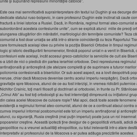
unite şi supunând represiunii minorităţile catolice”.
Este cea mai semnificativă suprainterpretare din textul lui Dughin şi ea decurge di
dedicate statului ruso-bolşevic, în care profesorul Dughin este înclinat să caute cont
fractură a liniei istorice a Rusiei. Dacă, în România, regimul formal ateo-comunist a
subordonând acesteia confesiunile unite”, cum se explică atunci miile de preoţi ort
alungarea călugărilor din mănăstiri, martirologiul din temniţele comuniste? Teza că 
comunist a fost doar uniaţia se află într-o stranie coincidenţă cu teza Raportului
care formulează aceiaşi idee cu privire la poziţia Bisericii Ortodxe în timpul regim
logic şi istoric desfăşurării fenomenelor, fiindcă poporul uniat n-a venit în Biserică, c
confesiuni este acelaşi, încât accesul greco-catolicilor la serviciile de cult ale Biser
s-a izbit de nici o piedică din partea ierarhiei ortodoxe. Deci represiunea regimului
antinaţională şi anticreştină (de ateizare completă şi de suprimare a tuturor marilor 
policromia confesională a bisericilor. Or sub acest aspect, ea a lovit deopotrivă po
neruse, chiar dacă Moscova devenise centru acelui imperiu neopăgân). Dacă ort
gravitaţie spre Moscova, atunci de ce-au fost interzişi, în vremea ridicării puternic
Nichifor Crainic, toţi marii filosofi şi doctrinari ai ortodoxiei, în frunte cu Pr. Stănil
„Crinul Alb” au fost toţi ortodoxişti şi au fost întemniţaţi dimpreună cu iniţiatorul gru
din calea acelei Moscove de culoare roşie? Mai apoi, dacă toate aceste fenomene s
existenţă a regimului formal ateo-comunist, atunci de ce a continuat atacul contra
cumva imperiul informal postcomunist este tot un imperiu anrtinaţional şi anticreştin
atunci, cu siguranţă, Rusia creştină (mai puţin imperiul) poate juca un rol însemnat
popoarelor creştine. Această ipoteză ţine desigur de o geopolitică virtuală, adică de 
geopolitice nu a vreunei actualităţi etnopolitice, cu totul irelevantă într-o atare desf
interpretativ al profesorului de la Moscova s-ar putea adăuga precizările acestea: