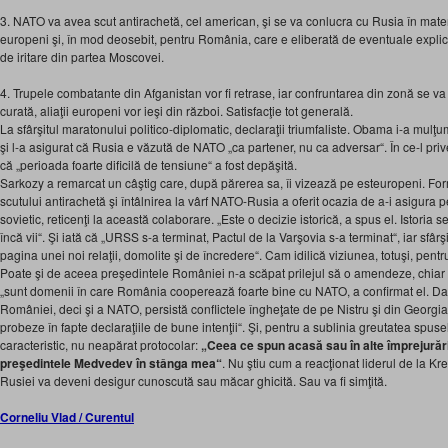
3. NATO va avea scut antirachetă, cel american, şi se va conlucra cu Rusia în mater
europeni şi, în mod deosebit, pentru România, care e eliberată de eventuale explica
de iritare din partea Moscovei.
4. Trupele combatante din Afganistan vor fi retrase, iar confruntarea din zonă se va 
curată, aliaţii europeni vor ieşi din război. Satisfacţie tot generală.
La sfârşitul maratonului politico-diplomatic, declaraţii triumfaliste. Obama i-a mul
şi l-a asigurat că Rusia e văzută de NATO „ca partener, nu ca adversar“. În ce-l pri
că „perioada foarte dificilă de tensiune“ a fost depăşită.
Sarkozy a remarcat un câştig care, după părerea sa, îi vizează pe esteuropeni. Fo
scutului antirachetă şi întâlnirea la vârf NATO-Rusia a oferit ocazia de a-i asigura p
sovietic, reticenţi la această colaborare. „Este o decizie istorică, a spus el. Istoria 
încă vii“. Şi iată că „URSS s-a terminat, Pactul de la Varşovia s-a terminat“, iar sfâr
pagina unei noi relaţii, domolite şi de încredere“. Cam idilică viziunea, totuşi, pent
Poate şi de aceea preşedintele României n-a scăpat prilejul să o amendeze, chiar
„sunt domenii în care România cooperează foarte bine cu NATO, a confirmat el. Dar
României, deci şi a NATO, persistă conflictele îngheţate de pe Nistru şi din Georgia,
probeze în fapte declaraţiile de bune intenţii“. Şi, pentru a sublinia greutatea spusel
caracteristic, nu neapărat protocolar:
„Ceea ce spun acasă sau în alte împrejurăr
preşedintele Medvedev în stânga mea“
. Nu ştiu cum a reacţionat liderul de la K
Rusiei va deveni desigur cunoscută sau măcar ghicită. Sau va fi simţită.
Corneliu Vlad / Curentul