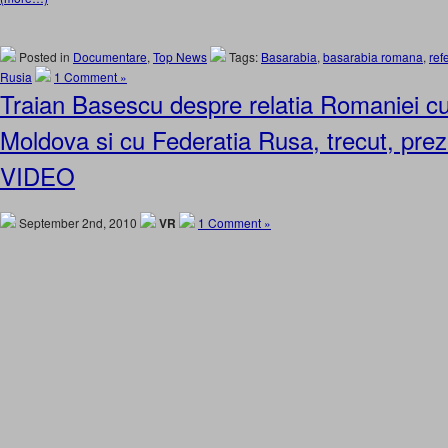
Posted in
Documentare
,
Top News
Tags:
Basarabia
,
basarabia romana
,
ref
Rusia
1 Comment »
Traian Basescu despre relatia Romaniei c
Moldova si cu Federatia Rusa, trecut, prezen
VIDEO
September 2nd, 2010
VR
1 Comment »