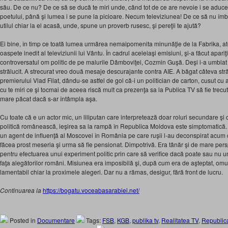
său. De ce nu? De ce să se ducă te miri unde, când tot de ce are nevoie i se aduce
poetului, până şi lumea i se pune la picioare. Necum televiziunea! De ce să nu îm
utilul chiar la el acasă, unde, spune un proverb rusesc, şi pereţii te ajută?
Ei bine, în timp ce toată lumea urmărea nemaipomenita minunăţie de la Fabrika, ate
oaspete inedit al televiziunii lui Vântu. În cadrul aceleiaşi emisiuni, şi-a făcut apari
controversatul om politic de pe malurile Dâmboviţei, Cozmin Guşă. Deşi i-a umblat 
strălucit. A strecurat vreo două mesaje descurajante contra AIE. A băgat câteva str
premierului Vlad Filat, dându-se astfel de gol că-i un politician de carton, cusut cu a
cu te miri ce şi tocmai de aceea riscă mult ca prezenţa sa la Publica TV să fie trecu
mare păcat dacă s-ar întâmpla aşa.
Cu toate că e un actor mic, un liliputan care interpretează doar roluri secundare 
politică românească, ieşirea sa la rampă în Republica Moldova este simptomatică
un agent de influenţă al Moscovei în România pe care ruşii l-au deconspirat acum c
făcea prost meseria şi urma să fie pensionat. Dimpotrivă. Era tânăr şi de mare pers
pentru efectuarea unui experiment politic prin care să verifice dacă poate sau nu un
faţa alegătorilor români. Misiunea era imposibilă şi, după cum era de aşteptat, om
lamentabil chiar la proximele alegeri. Dar nu a rămas, desigur, fără front de lucru.
Continuarea la
https://bogatu.voceabasarabiei.net/
Posted in
Documentare
Tags:
FSB
,
KGB
,
publika tv
,
Realitatea TV
,
Republic