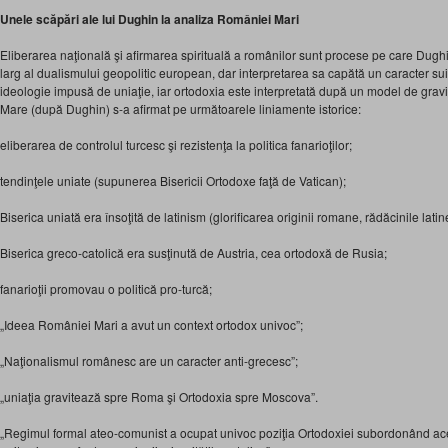
Unele scăpări ale lui Dughin la analiza României Mari
Eliberarea naţională şi afirmarea spirituală a românilor sunt procese pe care Dugh
larg al dualismului geopolitic european, dar interpretarea sa capătă un caracter sui
ideologie impusă de uniaţie, iar ortodoxia este interpretată după un model de gra
Mare (după Dughin) s-a afirmat pe următoarele liniamente istorice:
eliberarea de controlul turcesc şi rezistenţa la politica fanarioţilor;
tendinţele uniate (supunerea Bisericii Ortodoxe faţă de Vatican);
Biserica uniată era însoţită de latinism (glorificarea originii romane, rădăcinile latine 
Biserica greco-catolică era susţinută de Austria, cea ortodoxă de Rusia;
fanarioţii promovau o politică pro-turcă;
„Ideea României Mari a avut un context ortodox univoc”;
„Naţionalismul românesc are un caracter anti-grecesc”;
„uniaţia gravitează spre Roma şi Ortodoxia spre Moscova”.
„Regimul formal ateo-comunist a ocupat univoc poziţia Ortodoxiei subordonând ace