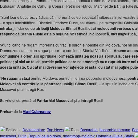
externe bisericeşti al Patriarhiei Moscovei, mitropolitul Ilarion de Volokolamsk, epi
Dubăsari, Anatolie de Cahul şi Comrat, Petru de Hâncu, Marchel de Bălţi şi Făleşti.
“Sunt foarte bucuros, vlădica, că împreună cu episcopatul Înaltpreasfinţiei voastre s
– a spus Întâistătătorul Bisericii Ortodoxe Ruse, salutându-l pe mitropolitul Chişină
întrebaţi: “dar de ce atribuiţi Moldova Sfintei Rusii, căci moldovenii vorbesc o a
răspund că Sfânta Rusie este o noţiune nici etnică, nici politică, nici lingvistică,
“Atunci când ne rugăm împreună cu fraţii şi surorile noastre din Moldova, noi nu simţi
Dumnezeu suntem un singur popor – a continuat Sfântul Vlădică. –
Anume aceast
comuniune a orientării spirituale formează unitatea noastră spirituală, care es
politice; şi nici un fel de partide politice care ne ameninţă cu o ruprută între no
acestă unitate. Cu cât mai devreme vor înţelege ei asta, cu atât mai puţine puter
“
Ne rugăm astăzi
pentru Moldova, pentru înflorirea poporului moldovenesc,
pentru
Moldovei să contribuie la păstrarea unităţii Sfintei Rusii
”, – a spus în încheiere Sa
Moscovei şi al întregii Rusii.
Serviciul de presă al Patriarhiei Moscovei şi a întregii Rusii
Preluat de la
Vlad Cubreacov
Posted in
Documentare
,
Top News
Tags:
Basarabia
,
basarabia romana
,
Ba
moscovei
,
Putin
,
Republica Moldova
,
ribentropp-molotov
,
Romania-Rusia
,
Stalin