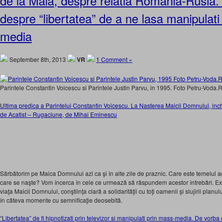
de la Maia, despre relatia Romania-Rusia.
despre “libertatea” de a ne lasa manipulati
media
September 8th, 2013
VR
1 Comment »
Parintele Constantin Voicescu si Parintele Justin Parvu, in 1995. Foto Petru-Voda.
Ultima predica a Parintelui Constantin Voicescu. La Nasterea Maicii Domnului, inch
de Acatist – Rugaciune, de Mihai Eminescu
Sărbătorim pe Maica Domnului azi ca şi în alte zile de praznic. Care este temeiul a
care se naşte? Vom încerca în cele ce urmează să răspundem acestor întrebări. Exi
viaţa Maicii Domnului, conştiinţa clară a solidarităţii cu toţi oamenii şi slujirii pla
în câteva momente cu semnificaţie deosebită.
“Libertatea” de fi hipnotizati prin televizor si manipulati prin mass-media. De vorba