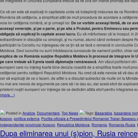
de integrarea în Uniunea Europeană trebuie să fie una din marile priorităţi ale dipl
Ce vă cer este să explicaţi în capitalele unde vă îndepliniţi misiunea de ce Români
România dă cetăţenia, a simplificat atât de mult procedura de acordare a cetăţeniei 
voia lor cetăţenia română, ei şi urmaşii lor.
De ce vorbim aceeaşi limbă, de ce av
aceeaşi veneraţie, şi pe o parte, şi pe alta a Prutului, pentru Eminescu sau pent
obligaţia să explicaţi în capitale acest lucru.
Eu vă mărturisesc că la început, în
extraordinare în discuţiile cu omologii, şi nu numai, atunci când vorbeam despre 
participări la Consiliu nu înţelegeau de ce ţin să se facă o remarcă în concluziile 
Moldova. Deci lucrurile nu sunt întotdeauna cunoscute de oamenii politici, chiar cei
explica de ce România susţine Republica Moldova în procesul de integrare în 
pe care trebuie să îl preia toată diplomaţia românească
. Am văzut politicieni di
europeni care nu înţeleg foarte bine decizia noastră de a simplifica foarte mult pro
cetăţeniei pentru cetăţenii Republicii Moldova. Nu cred că este nevoie să vă dau d
cer să explicaţi de ce o facem, de altfel s-a discutat subiectul de multe ori la Minis
nu mai are nevoie de argumente pe care să i le dau eu, dar acest efort de explica
prietenii noştri europeni vor înţelege de ce dedicăm atâta efort pentru integrarea
(more…)
Posted in
Analize
,
Documentare
,
Top News
Tags:
Basarabia
,
basarabia ro
kosovo
,
politica externa
,
Pozitia oficiala a Presedintelui Romaniei Traian Basescu 
independentei provinciei Kosovo
,
Republica Moldova
,
Romania
,
Romania-Rusia
,
Dupa eliminarea unui (s)pion, Rusia reince