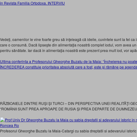
in Revista Familia Ortodoxa. INTERVIU
Vedeţi, oamenilor le vine foarte greu să înţeleagă că ideile, cuvintele sunt la fel c
care o consumă. Dacă lipseşte din alimentaţia noastră complet iodul, vom avea un d
pentru sănătate. Iar dacă în alimentaţia noastră este prezent prea mult iod, vor apăr
Ultima conferinta a Profesorului Gheorghe Buzatu de la Maia: “Încheierea nu poate 
ÎNCREDEREA constituie prioritatea absolută care a fost, este şi rămâne pe agenda
RĂZBOAIELE DINTRE RUŞI ŞI TURCI – DIN PERSPECTIVA UNEI REALITĂŢI GE
“ROMÂNII SUNT PREA APROAPE DE RUSIA ŞI PREA DEPARTE DE DUMNEZEU”
Profesorul Gheorghe Buzatu la Maia-Catargi cu sabia dreptatii si adevarului istoric