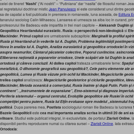
celei de tineret “
Nashi
” (“Ai nostrii” – “Putiniana” dar “nasita” de filosoful roman Je
al regretatului doctrinar mistic
Jean Parvulesco
si este considerat unul dintre geostr
sa de capatai a fost publicata in premiera in romaneste, luna aceasta, de
Editura E
tanarului sociolog Calin Mihaescu. Lansarea ei urmeaza sa aiba loc in curand, prin
profesorului Ilie Badescu este impartita in trei mari capitole –
Aleksandr Dughin şi 
Geopolitica Heartlandului eurasiatic. Rusia: o perspectivă non-ideologică
si
Efe
Mackinder
.
Primul capitol
are urmatoarele subcapitole:
Marginalii la profilul spir
Rusia şi Heartland-ul în vederile lui A. Dughin, Problema legitimităţii postimper
Nova în analiza lui A. Dughin, Analiza eurasiatică şi geopolitica ortodoxiei în vizi
asupra neamurilor, Cântarul păcatelor colective, Poporul cuviincios: asincronia
Eliberarea naţională a popoarelor ortodoxe, Unele scăpări ale lui Dughin la ana
.
Al doilea capitol
trateaza urmatoarele teme:
ortodoxă şi câteva concluzii
Spaţiul
metafizică, O dihotomie geografică sau geopolitică?, Cele patru elemente ale an
geopolitică, Lumea şi Rusia văzute prin ochii lui Mackinder, Megaciclurile geoisto
treilea capitol
analizeaza:
Megaciclurile geoistorice şi ciclurile geopolitice, Idee
Mackinder, Metoda oceanică a comerţului, Rusia înainte şi după Putin. Putin şi n
continent”. „Instrumentele de expansiune”, Etno-sistemul şi diagnoza imperiul
Periferia sistemului – organul centrului, Evoluţiile geopolitice ale Rusiei în ochii
competiţiei pentru putere, Rusia lui Elţîn evoluase spre modelul „sistemului frag
. Dupa parerea mea,
Postfata
sociologului roman Ilie Badescu la lucrarea 
politică
Bazele Geopoliticii
este
cea mai importanta analiza scrisa in ultimii 20 de ani a
viitoare
. Studiul este publicat integral, in exclusivitate, de portalul
Ziaristi Online
, 
disponibil pentru reproducere numai cu citarea sursei –
Ziaristi Online
. Iata extrasu
Ortodoxia
: