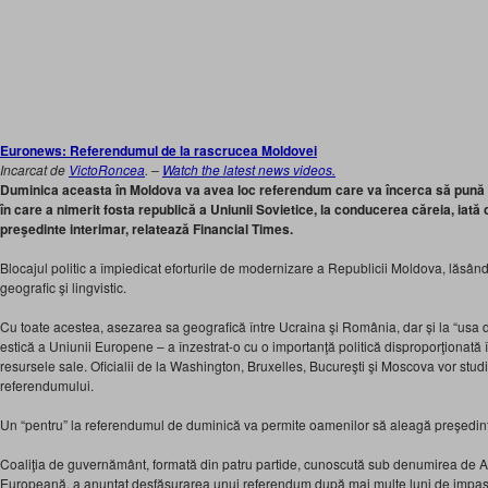
Euronews: Referendumul de la rascrucea Moldovei
Incarcat de
VictoRoncea
. –
Watch the latest news videos.
Duminica aceasta în Moldova va avea loc referendum care va încerca să pună c
în care a nimerit fosta republică a Uniunii Sovietice, la conducerea căreia, iată 
preşedinte interimar, relatează Financial Times.
Blocajul politic a împiedicat eforturile de modernizare a Republicii Moldova, lăsând-
geografic şi lingvistic.
Cu toate acestea, asezarea sa geografică între Ucraina şi România, dar și la “usa di
estică a Uniunii Europene – a înzestrat-o cu o importanţă politică disproporţionată 
resursele sale. Oficialii de la Washington, Bruxelles, Bucureşti şi Moscova vor stud
referendumului.
Un “pentru” la referendumul de duminică va permite oamenilor să aleagă preşedinte
Coaliţia de guvernământ, formată din patru partide, cunoscută sub denumirea de Al
Europeană, a anunţat desfășurarea unui referendum după mai multe luni de impas 