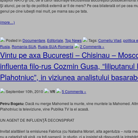
Şi atunci, pe ce tip de politică externă ar fi de mers? Pe cea bilaterală ori pe cea m
genul pe cine iubeşti mai mult, pe mama sau pe tata.
(more…)
Posted in
Documentare
,
Editoriale
,
Top News
Tags:
Corneliu Vlad
,
politica 
Rusia
,
Romania-SUA
,
Rusia-SUA-Romania
2 Comments »
Vintu pe axa Bucuresti – Chisinau – Mosc
influenta filo-rus Cozmin Gusa, “liliputanul l
Plahotniuc”, in viziunea analistului basar
September 10th, 2010
VR
5 Comments »
Petru Bogatu:
Dacă nu merge Mahomed la munte, vine muntele la Mahomed. Altmi
Plahotniuc la televiziune, vine Publika TV la el acasă.
UN AGENT DE INFLUENŢĂ DECONSPIRAT
Invitat alaltăieri la emisiunea Fabrica (cu Natasha Morari, alta agentutza –
nota me
nu a catadixit să vină, ca toţi oamenii, în studio, ci a insistat să răspundă la întrebări