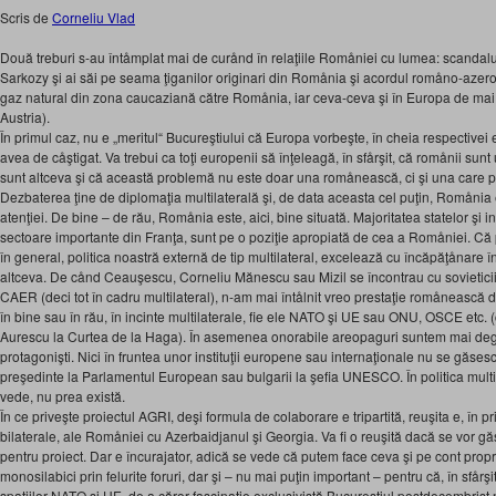
Scris de
Corneliu Vlad
Două treburi s-au întåmplat mai de curånd în relaţiile Romåniei cu lumea: scandal
Sarkozy şi ai săi pe seama ţiganilor originari din Romånia şi acordul romåno-azero
gaz natural din zona caucaziană către Romånia, iar ceva-ceva şi în Europa de mai
Austria).
În primul caz, nu e „meritul“ Bucureştiului că Europa vorbeşte, în cheia respectivei 
avea de cåştigat. Va trebui ca toţi europenii să înţeleagă, în sfårşit, că romånii sunt 
sunt altceva şi că această problemă nu este doar una romånească, ci şi una care p
Dezbaterea ţine de diplomaţia multilaterală şi, de data aceasta cel puţin, Romånia 
atenţiei. De bine – de rău, Romånia este, aici, bine situată. Majoritatea statelor şi in
sectoare importante din Franţa, sunt pe o poziţie apropiată de cea a Romåniei. Că 
în general, politica noastră externă de tip multilateral, excelează cu încăpăţånare î
altceva. De cånd Ceauşescu, Corneliu Mănescu sau Mizil se încontrau cu sovieticii 
CAER (deci tot în cadru multilateral), n-am mai întålnit vreo prestaţie romånească d
în bine sau în rău, în incinte multilaterale, fie ele NATO şi UE sau ONU, OSCE etc.
Aurescu la Curtea de la Haga). În asemenea onorabile areopaguri suntem mai deg
protagonişti. Nici în fruntea unor instituţii europene sau internaţionale nu se găse
preşedinte la Parlamentul European sau bulgarii la şefia UNESCO. În politica mult
vede, nu prea există.
În ce priveşte proiectul AGRI, deşi formula de colaborare e tripartită, reuşita e, în p
bilaterale, ale Romåniei cu Azerbaidjanul şi Georgia. Va fi o reuşită dacă se vor găs
pentru proiect. Dar e încurajator, adică se vede că putem face ceva şi pe cont propr
monosilabici prin felurite foruri, dar şi – nu mai puţin important – pentru că, în sfårşit
spaţiilor NATO şi UE, de a căror fascinaţie exclusivistă Bucureştiul postdecembrist