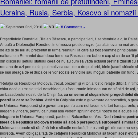
Romaniei: romanii de pretutindeni, Emines
Ucraina, Rusia, Serbia, Kosovo si nomazii
September 2nd, 2010
VR
8 Comments »
Preşedintele României, Traian Băsescu, a participat ieri, 1 septembrie a.c, la Pala
Anuală a Diplomaţiei Române, informeaza presidency.ro (ca altcineva nu mai are cine
de azi si de ieri au prezentat in urma reuniunii la care au fost enuntate principalale d
nationale a Romaniei doar doua teme: ca Basescu are bube-n cap si ca de ce “ii plac
din discursul şefului statului ceea ce nu au cum sa vada actualii pretinsi ziaristi cu
romana de azi pentru simplul motiv ca sunt de-a dreptul orbi, biete jucarii stricate 
se mai aleaga de ei dupa ce le vor scoate serviciile sau mogulii bateriile din fund.
“Relaţia cu Republica Moldova, trecut, prezent şi viitor, a fost o relaţie dificilă în t
chiar dacă au existat mici deschideri, au fost urmate întotdeauna de trântiri de uşi
ambasadorului nostru de la Chişinău,
ca un semn al slugărniciei preşedintelui di
poartă la care se închina
. Astăzi la Chişinău este o guvernare democratică, o guve
în Uniunea Europeană şi o guvernare pentru care noi facem eforturi transparente, 
alegerile viitoare, pentru că numai aşa vedem sprijinit efortul nostru de a aduce 
integrare în Uniunea Europeană, pachetul Balcanilor de Vest. Deci
rămâne pentru 
ideea că Republica Moldova trebuie să aibă o perspectivă europeană similară cu
Moldova nu poate să rămână într-o situaţie neclară, într-o zonă gri, din care nu se şt
îndrepta. Avem obligaţia faţă de cetăţenii Republicii Moldova să facem acest efort