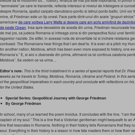
trebuie sa le multumim tot… rusilor). Analiza de mai jos este importanta, in primul 
“semnalele” pe care le transmite, reflecta interesul si nivelul de intelegere si cunost
despre Romania, spatiul carpato-danubiano-pontic si istmul ponto-baltic. Unii vor fi 
mine, dl Friedman este un tip onest. Face parte dintr-unul din acele “grupuri etnice” 
americane
de care vorbea Larry Watts si despre care am scris amintind de dezinfo
de peste Ocean
. Insa spre deosebire de acesta din urma, Friedman recunoaste fran
de mai jos, ca judeca Romania si intreaga zona si din perspectiva fiului unei familii
lagarelor naziste. De altfel, in aceeasi nota de sinceritate isi si incheie relatarea g
confused. The Romanians hear things that I am deaf to. It is even at a pitch my Hun
for another nation, Moldova, which has been even more exposed to history, one ev
Romania’s.” E, si aici o zbarceste din prima, afirmand ca isi continua calatoria pentr
Moldova”. Sa vedem ce va urma…
Editor’s note:
This is the third installment in a series of special reports that Dr. Fri
weeks as he travels to Turkey, Moldova, Romania, Ukraine and Poland. In this serie
of the geopolitical imperatives in each country and conclude with reflections on hi
for the United States.
Special Series: Geopolitical Journey with George Friedman
By George Friedman
In school, many of us learned the poem Invictus. It concludes with the line, “I am the
captain of my soul.” This is a line that a Victorian gentleman might bequeath to an 
line that resonates in Romania. Nothing in their history tells Romanians that they rul
soul. Everything in their history is a lesson in how fate masters them or how their ver