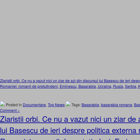
Ziaristii orbi. Ce nu a vazut nici un ziar de azi din discursul lui Basescu de ieri des
Romaniei: romanii de pretutindeni, Eminescu, Basarabia, Ucraina, Rusia, Serbia, 
Posted in
Documentare
,
Top News
Tags:
Basarabia
,
basarabia romana
,
Ba
Comment »
Ziaristii orbi. Ce nu a vazut nici un ziar de 
lui Basescu de ieri despre politica externa 