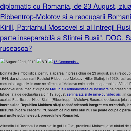
diplomatic cu Romania, de 23 August, ziua
Ribbentrop-Molotov si a reocuparii Romani
Kirill, Patriarhul Moscovei si al Intregii Ru
parte inseparabilă a Sfintei Rusii”. DOC. S
ruseasca?
August 22nd, 2010
VR
16 Comments »
Bolnavi de simbolistica, pentru a aparea in presa chiar de 23 august, ziua (re)ocu
1944, dar si a semnarii Pactului Ribbentrop-Molotov (Hitler-Stalin), in 1939, rusii au tr
comunicat agresiv, in care se afirma ca “Moldova este parte inseparabilă a Sfintei Ru
Moscovei vine imediat dupa ce
MAE rus il admonestase cu nesimtire
pe presedinte
tafnos fata de declaratia sa din 19 august,
semnalata si de mine cu video aici
, in c
acelasi Pact ticalos, Hitler-Stalin (Ribentropp – Molotov). Basescu declarase joia tre
interesul ca Republica Moldova să-şi redobândească integritatea teritorială, iar
lucrurile în care credem”. “Credem că nici unui stat nu i se poate ocupa o parte
mai multe subintelesuri, presedintele Romaniei.
Afirmatia lui Basescu i-a cam stat in gat lui Filat, premierul Molovei, aflat alaturi d
zbarlise intr-o circumstanta asemanatoare la presedintele interimar de la Chisinau,