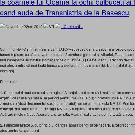
la coarnele lui Obama la ochii bulbucati ai
cand aude de Transnistria de la Basescu
November 22nd, 2010
VR
1 Comment »
Summitul NATO şi întâlnirea la vârf NATO-Medvedev de la Lisabona a fost o capod
lumea a plecat cu câte ceva bun acasă. Secretarul general al Alianţei, Rasmussen, a
mai importante summituri nordatlantice din istorie. Aşa este, dar nu atât prin decizi
mai ales pentru că mai toată lumea s-a declarat relativ mulţumită. Nu întrutotul uş
nişte griji.
Pentru că:
1. S-a adoptat noul concept strategic al Alianţei, unul care să-i mai justifice cumva 
explicit că Rusia nu mai e un pericol pentru NATO şi e puţin probabil că NATO va ma
zonei sale (deşi documentul susţine contrariul), de ce-ar mai exista NATO? Prin for
concept mai pune un rând de aripi NATO. S-a aplanat şi o dispută care se iscase î
Apărare nucleară sau Apărare antirachetă. Aşadar, satisfacţie pentru toată lumea.
2. Faimosul articol 5, cu principiul că toţi îi apără pe toţi şi pe fiecare, a fost recon
ales pentru esteuropeni.