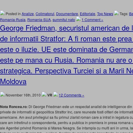
Posted in
Analize
,
Colimatorul
,
Documentare
,
Editoriale
,
Top News
Tags:
Ba
Romania-Rusia
,
Romania-SUA
,
summitul nato
1 Comment »
George Friedman, securistul american de l
de informatii Stratfor: A fi roman este pre
este o iluzie. UE este dominata de Germa
este pe mana cu Rusia. Romania nu are o 
strategica. Perspectiva Turciei si a Marii
Moldova
November 16th, 2010
VR
12 Comments »
Nota Roncea.ro:
Dl George Friedman este un respectat analist de intelligence din S
private de informatii si geopolitica Stratfor Inc, care reuneste fosti ofiteri de informati
americane. Am avut privilegiul sa fiu primul ziarist roman care a intrat in legatura 
care am intretinut o corespondenta, pentru a publica in premiera in presa romana 
ale Agentiei privind Romania si Marea Neagra. Se intampla cu multi ani in urma, la