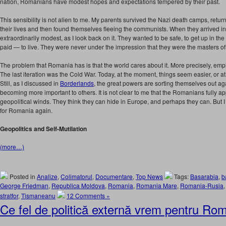
nation, Romanians have modest hopes and expectations tempered by their past.
This sensibility is not alien to me. My parents survived the Nazi death camps, return
their lives and then found themselves fleeing the communists. When they arrived i
extraordinarily modest, as I look back on it. They wanted to be safe, to get up in the
paid — to live. They were never under the impression that they were the masters of t
The problem that Romania has is that the world cares about it. More precisely, emp
The last iteration was the Cold War. Today, at the moment, things seem easier, or at
Still, as I discussed in
Borderlands
, the great powers are sorting themselves out a
becoming more important to others. It is not clear to me that the Romanians fully app
geopolitical winds. They think they can hide in Europe, and perhaps they can. But I 
for Romania again.
Geopolitics and Self-Mutilation
(more…)
Posted in
Analize
,
Colimatorul
,
Documentare
,
Top News
Tags:
Basarabia
,
b
George Friedman
,
Republica Moldova
,
Romania
,
Romania Mare
,
Romania-Rusia
stratfor
,
Tismaneanu
12 Comments »
Ce fel de politică externă vrem pentru Ro