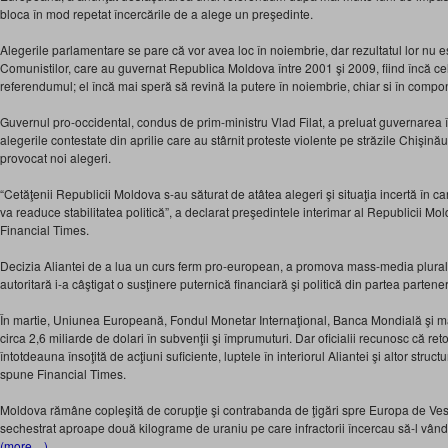
bloca în mod repetat încercările de a alege un preşedinte.
Alegerile parlamentare se pare că vor avea loc în noiembrie, dar rezultatul lor nu est
Comunistilor, care au guvernat Republica Moldova între 2001 şi 2009, fiind încă ce
referendumul; el încă mai speră să revină la putere în noiembrie, chiar si în compon
Guvernul pro-occidental, condus de prim-ministru Vlad Filat, a preluat guvernarea 
alegerile contestate din aprilie care au stârnit proteste violente pe străzile Chişinău
provocat noi alegeri.
“Cetăţenii Republicii Moldova s-au săturat de atâtea alegeri şi situaţia incertă în
va readuce stabilitatea politică”, a declarat preşedintele interimar al Republicii M
Financial Times.
Decizia Aliantei de a lua un curs ferm pro-european, a promova mass-media plurali
autoritară i-a câştigat o susţinere puternică financiară şi politică din partea partener
În martie, Uniunea Europeană, Fondul Monetar Internaţional, Banca Mondială şi ma
circa 2,6 miliarde de dolari în subvenţii şi împrumuturi. Dar oficialii recunosc că ret
întotdeauna însoţită de acţiuni suficiente, luptele în interiorul Aliantei şi altor stru
spune Financial Times.
Moldova rămâne copleşită de corupţie şi contrabanda de ţigări spre Europa de Vest.
sechestrat aproape două kilograme de uraniu pe care infractorii încercau să-l vân
(more…)