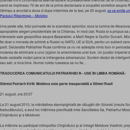
cand se implineau 70 de ani de la prima declansare a ocupatiei sovietice asupra
Ghimpu a anuntat a doua zi dupa intalnirea de la Iasi, pe 20 august,
ca va emite u
Pactului Ribentropp – Molotov
.
Una peste alta, totul porneste de la scandalul spionilor, scos la lumina de Moscov
apropiatele alegeri prezidentiale de la Chisinau. In mod clar, Rusia si-a propus sa 
interesele sale geopolitice asupra Basarabiei, a Marii Negre si Gurilor Dunarii. Mi
fie doar o moneda de schimb a Rusiei cu NATO, UE si SUA, pentru un subiect care s
parti. Declaratia Patriarhiei Ruse confirma ca nu ne asteapta nimic bun in perioad
mutarea de eliminare a unui (s)pion la amenintarea unei ture. Un jucator imperial 
toate celalalte mutari pana la infrangerea adversarului. Suntem destul de inteligen
sau sah, e inca bine. Numai ruleta ruseasca sa nu fie…
TRADUCEREA COMUNICATULUI PATRIARHIEI R– USE ÎN LIMBA ROMÂNĂ:
Sfântul Patriarh Kirill: Moldova este parte inseparabilă a Sfintei Rusii
21 august, ora 20:57
La 21 august 2010, la mănăstirea stavropighială de călugări din Solovki (insula So
traducătorului), a avut loc întâlnirea planificată între Sanctitatea Sa, Patriarhul Mosco
Chişinăului şi a Moldovei.
La întâlnire au participat mitropolitul Chişinăului şi al întregii Moldove Vladimir, pr