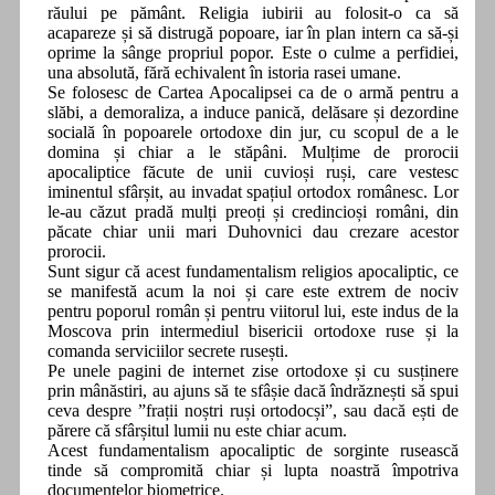
răului pe pământ. Religia iubirii au folosit-o ca să
acapareze și să distrugă popoare, iar în plan intern ca să-și
oprime la sânge propriul popor. Este o culme a perfidiei,
una absolută, fără echivalent în istoria rasei umane.
Se folosesc de Cartea Apocalipsei ca de o armă pentru a
slăbi, a demoraliza, a induce panică, delăsare și dezordine
socială în popoarele ortodoxe din jur, cu scopul de a le
domina și chiar a le stăpâni. Mulțime de prorocii
apocaliptice făcute de unii cuvioși ruși, care vestesc
iminentul sfârșit, au invadat spațiul ortodox românesc. Lor
le-au căzut pradă mulți preoți și credincioși români, din
păcate chiar unii mari Duhovnici dau crezare acestor
prorocii.
Sunt sigur că acest fundamentalism religios apocaliptic, ce
se manifestă acum la noi și care este extrem de nociv
pentru poporul român și pentru viitorul lui, este indus de la
Moscova prin intermediul bisericii ortodoxe ruse și la
comanda serviciilor secrete rusești.
Pe unele pagini de internet zise ortodoxe și cu susținere
prin mânăstiri, au ajuns să te sfâșie dacă îndrăznești să spui
ceva despre ”frații noștri ruși ortodocși”, sau dacă ești de
părere că sfârșitul lumii nu este chiar acum.
Acest fundamentalism apocaliptic de sorginte rusească
tinde să compromită chiar și lupta noastră împotriva
documentelor biometrice.