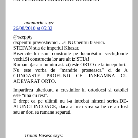
anamaria
says:
26/08/2010 at 05:32
@szeppty
da:pentru pravoslavnici…si NU:pentru biserici.
STEFAN stia de imperiul Khazar.
Bisericile lui sunt construite pe locuri/situri vechi,foarte
vechi.Si constructia lor are alt iz!STIA!
Romania(asa o numim astazi) este ORTO de la inceputuri.
Nu este vorba de “mandrie prosteasca” ci de A
CUNOASTE PROFUND CE INSEAMNA CU
ADEVARAT ORTO.
Impartirea ulterioara a crestinilor in ortodocsi si catolici
este “una cu rest”.
E drept ca pe ultimii nu i-a intrebat nimeni serios,DE-
ATUNCI INCOACE, daca ar mai vrea sa fie ce au fost
sau ar dori sa ramana separati.
Traian Basesc
says: