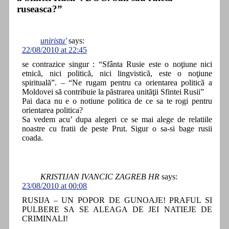
ruseasca?”
uniristu'
says:
22/08/2010 at 22:45
se contrazice singur : “Sfânta Rusie este o noţiune nici
etnică, nici politică, nici lingvistică, este o noţiune
spirituală”. – “Ne rugam pentru ca orientarea politică a
Moldovei să contribuie la păstrarea unităţii Sfintei Rusii”
Pai daca nu e o notiune politica de ce sa te rogi pentru
orientarea politica?
Sa vedem acu’ dupa alegeri ce se mai alege de relatiile
noastre cu fratii de peste Prut. Sigur o sa-si bage rusii
coada.
KRISTIJAN IVANCIC ZAGREB HR
says:
23/08/2010 at 00:08
RUSIJA – UN POPOR DE GUNOAJE! PRAFUL SI
PULBERE SA SE ALEAGA DE JEI NATIEJE DE
CRIMINALI!