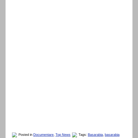
Posted in
Documentare
,
Top News
Tags:
Basarabia
,
basarabia