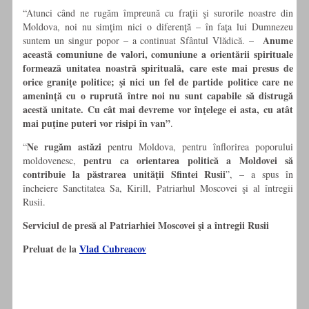
“Atunci când ne rugăm împreună cu fraţii şi surorile noastre din
Moldova, noi nu simţim nici o diferenţă – în faţa lui Dumnezeu
Anume
suntem un singur popor – a continuat Sfântul Vlădică. –
această comuniune de valori, comuniune a orientării spirituale
formează unitatea noastră spirituală, care este mai presus de
orice graniţe politice; şi nici un fel de partide politice care ne
ameninţă cu o ruprută între noi nu sunt capabile să distrugă
acestă unitate. Cu cât mai devreme vor înţelege ei asta, cu atât
mai puţine puteri vor risipi în van”
.
Ne rugăm astăzi
“
pentru Moldova, pentru înflorirea poporului
pentru ca orientarea politică a Moldovei să
moldovenesc,
contribuie la păstrarea unităţii Sfintei Rusii
”, – a spus în
încheiere Sanctitatea Sa, Kirill, Patriarhul Moscovei şi al întregii
Rusii.
Serviciul de presă al Patriarhiei Moscovei şi a întregii Rusii
Preluat de la
Vlad Cubreacov