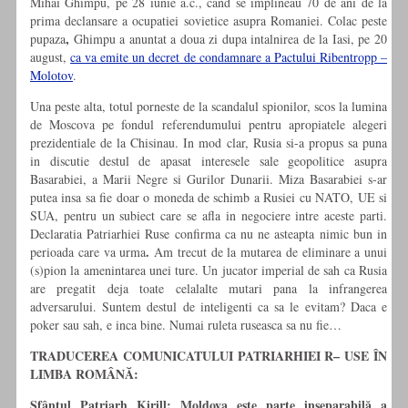
Mihai Ghimpu, pe 28 iunie a.c., cand se implineau 70 de ani de la
prima declansare a ocupatiei sovietice asupra Romaniei. Colac peste
,
pupaza
Ghimpu a anuntat a doua zi dupa intalnirea de la Iasi, pe 20
august,
ca va emite un decret de condamnare a Pactului Ribentropp –
Molotov
.
Una peste alta, totul porneste de la scandalul spionilor, scos la lumina
de Moscova pe fondul referendumului pentru apropiatele alegeri
prezidentiale de la Chisinau. In mod clar, Rusia si-a propus sa puna
in discutie destul de apasat interesele sale geopolitice asupra
Basarabiei, a Marii Negre si Gurilor Dunarii. Miza Basarabiei s-ar
putea insa sa fie doar o moneda de schimb a Rusiei cu NATO, UE si
SUA, pentru un subiect care se afla in negociere intre aceste parti.
Declaratia Patriarhiei Ruse confirma ca nu ne asteapta nimic bun in
.
perioada care va urma
Am trecut de la mutarea de eliminare a unui
(s)pion la amenintarea unei ture. Un jucator imperial de sah ca Rusia
are pregatit deja toate celalalte mutari pana la infrangerea
adversarului. Suntem destul de inteligenti ca sa le evitam?
Daca e
poker sau sah, e inca bine. Numai ruleta ruseasca sa nu fie…
TRADUCEREA COMUNICATULUI PATRIARHIEI R– USE ÎN
LIMBA ROMÂNĂ:
Sfântul Patriarh Kirill: Moldova este parte inseparabilă a