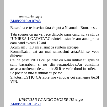
anamaria
says:
24/08/2010 at 07:45
Basarabia este biserica fara clopot a Neamului Romanesc.
Tata spunea ca nu va trece dincolo pana cand nu va stii ca
“UNIREA-I GATATA”.Cuvintele astea le-am auzit prima
oara cand aveam 12 ani.
Acum am …13 ani si simt ca suntem aproape.
Romanii,atati cat au mai ramas,simt asta.Aici se vede
diferenta.
Cei de peste PRUT,cei pe care eu i-am intilnit au spus ca
sunt basarabeni si nu din rep.moldova.Au constiinta
aceasta nealterata de …nimic.Si li se vede dorul in suflet.
Se poate sa nu-i fi intilnit eu pe toti.
Si totusi…STIU CA :spre tine vin doar cei asemenea tie.SI
VIN.
KRISTIJAN IVANCIC ZAGREB HR
says:
24/08/2010 at 14:59