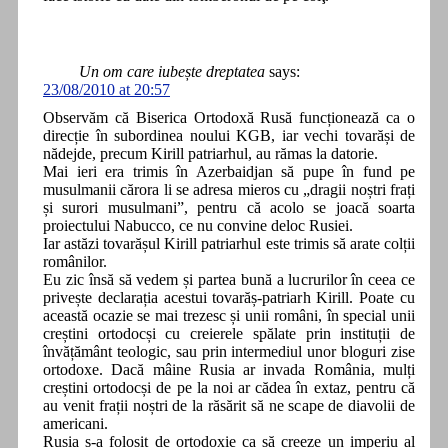
Un om care iubește dreptatea
says:
23/08/2010 at 20:57
Observăm că Biserica Ortodoxă Rusă funcționează ca o
direcție în subordinea noului KGB, iar vechi tovarăși de
nădejde, precum Kirill patriarhul, au rămas la datorie.
Mai ieri era trimis în Azerbaidjan să pupe în fund pe
musulmanii cărora li se adresa mieros cu „dragii noștri frați
și surori musulmani”, pentru că acolo se joacă soarta
proiectului Nabucco, ce nu convine deloc Rusiei.
Iar astăzi tovarășul Kirill patriarhul este trimis să arate colții
românilor.
Eu zic însă să vedem și partea bună a lucrurilor în ceea ce
privește declarația acestui tovarăș-patriarh Kirill. Poate cu
această ocazie se mai trezesc și unii români, în special unii
creștini ortodocși cu creierele spălate prin instituții de
învățământ teologic, sau prin intermediul unor bloguri zise
ortodoxe. Dacă mâine Rusia ar invada România, mulți
creștini ortodocși de pe la noi ar cădea în extaz, pentru că
au venit frații noștri de la răsărit să ne scape de diavolii de
americani.
Rusia s-a folosit de ortodoxie ca să creeze un imperiu al