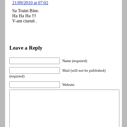
21/09/2010 at 07:02
Sa Traim Bine.
Ha Ha Ha !!!
V-am ciuruit .
Leave a Reply
Name (required)
Mail (will not be published)
(required)
Website