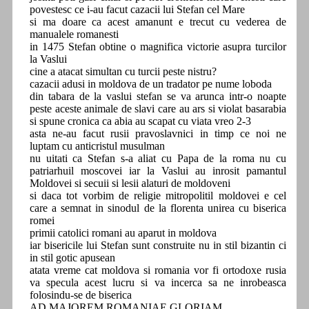
povestesc ce i-au facut cazacii lui Stefan cel Mare
si ma doare ca acest amanunt e trecut cu vederea de
manualele romanesti
in 1475 Stefan obtine o magnifica victorie asupra turcilor
la Vaslui
cine a atacat simultan cu turcii peste nistru?
cazacii adusi in moldova de un tradator pe nume loboda
din tabara de la vaslui stefan se va arunca intr-o noapte
peste aceste animale de slavi care au ars si violat basarabia
si spune cronica ca abia au scapat cu viata vreo 2-3
asta ne-au facut rusii pravoslavnici in timp ce noi ne
luptam cu anticristul musulman
nu uitati ca Stefan s-a aliat cu Papa de la roma nu cu
patriarhuil moscovei iar la Vaslui au inrosit pamantul
Moldovei si secuii si lesii alaturi de moldoveni
si daca tot vorbim de religie mitropolitil moldovei e cel
care a semnat in sinodul de la florenta unirea cu biserica
romei
primii catolici romani au aparut in moldova
iar bisericile lui Stefan sunt construite nu in stil bizantin ci
in stil gotic apusean
atata vreme cat moldova si romania vor fi ortodoxe rusia
va specula acest lucru si va incerca sa ne inrobeasca
folosindu-se de biserica
AD MAJOREM ROMANIAE GLORIAM