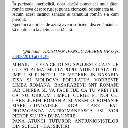
În perioada interbelică, doar dacă-i pomeneai unui țăran
român ceva despre ruși și punea ciomagul pe spinarea ta.
Acum acest instinct sănătos al țăranului român s-a cam
pierdut.
Sperăm ca noi cei de azi să avem suficient discernământ ca
să nu ducem la pieire această țară.
@mihailt - KRISTIJAN IVANCIC ZAGREB HR
says:
24/08/2010 at 01:39
MIHAILT – CEEA CE TO NU SPUJ JESTE CA IN UE
CU CAT AI MAI MULTA POPULATIJE CU ATAT ITI
IMPUJ SI PUNCTUL DE VEDERE. IN BASABIA
ZISA SI MOLDOVA POPULATIJA VORBESTE
LIMBA ROMANA. BASARABENII SNT ROMANI
IAR UNIREA SE VA FACE FIJE CA TU VREI FIJE
CA NU. ORICUM TIMPUL CURGE PT NOI CEI
CARE JUBIM ROMANIA SI VREM O ROMANJE
MARE…GUNOAJELE KGB CARE FAC
PROPAGANDA ANTIROMANEASCA ISI VOR
PIERDE SLUJBA DUPA UNIRE..
PANA ATUNCI TUTUROR ANTIUNIONISTILOR
DIN SUFLET – HAI SIKTIR!