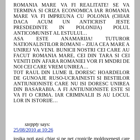
ROMANIA MARE VA FI REALITATE! SE VA
TERMINA SI CRIZA ECONOMICA IAR ROMANIA
MARE VA FI IMPREUNA CU POLONIA (CHIAR
DACA ACUM UN ANTICRIST JESTE
PRESDEDINTE IN POLONIJA) POLUL
ANTICOMUNIST AL ESTULUI…
ASA ESTE ANAMARIJA! TUTUROR
NATIONALISTILOR ROMANI – ZIUA CEA MARE A
UNIREJ VA VENI. BUNICII NOSTRI CEI CARE AU
FACUT ROMANIA MARE, CEI DIN TARA SI CEI
VENITI DIN AFARA ROMANIEI VOR FI MNDRI DE
NOI CEI CARE VREM UNIREA…
TOT RAUL DIN LUME IL DORESC HOARDELOR
DE GUNOAJE RUSO-UCRAINESTI SI BESTIILOR
ANTIUNIONISTE CARE NU ISI DORESC UNIREA
DIN BASARABIA. A FI ANTIUNIONISTE ESTE SI
VA FI O CRIMA. IAR CRIMINALII IS AU LOCUL
LOR IN ISTORIJE…
szeppty
says:
25/08/2010 at 10:26
josika poti gasi chiar si pe net cronicile moldovenesti care