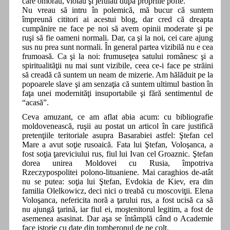
care omorau, violau şi jefuiau după propriile pofte.
Nu vreau să intru în polemică, mă bucur că suntem
împreună cititori ai acestui blog, dar cred că dreapta
cumpănire ne face pe noi să avem opinii moderate şi pe
ruşi să fie oameni normali. Dar, ca şi la noi, cei care ajung
sus nu prea sunt normali. În general partea vizibilă nu e cea
frumoasă. Ca şi la noi: frumuseţea satului românesc şi a
spiritualităţii nu mai sunt vizibile, ceea ce-i face pe străini
să creadă că suntem un neam de mizerie. Am hălăduit pe la
popoarele slave şi am senzaţia că suntem ultimul bastion în
faţa unei modernităţi insuportabile şi fără sentimentul de
“acasă”.
Ceva amuzant, ce am aflat abia acum: cu bibliografie
moldovenească, ruşii au postat un articol în care justifică
pretenţiile teritoriale asupra Basarabiei astfel: Ştefan cel
Mare a avut soţie rusoaică. Fata lui Ştefan, Voloşanca, a
fost soţia ţareviciului rus, fiul lui Ivan cel Groaznic. Ştefan
dorea unirea Moldovei cu Rusia, împotriva
Rzeczypospolitei polono-lituaniene. Mai caraghios de-atât
nu se putea: soţia lui Ştefan, Evdokia de Kiev, era din
familia Olelkowicz, deci nici o treabă cu moscoviţii. Elena
Voloşanca, nefericita noră a ţarului rus, a fost ucisă ca să
nu ajungă ţarină, iar fiul ei, moştenitorul legitim, a fost de
asemenea asasinat. Dar aşa se întâmplă când o Academie
face istorie cu date din tomberonul de pe colţ.