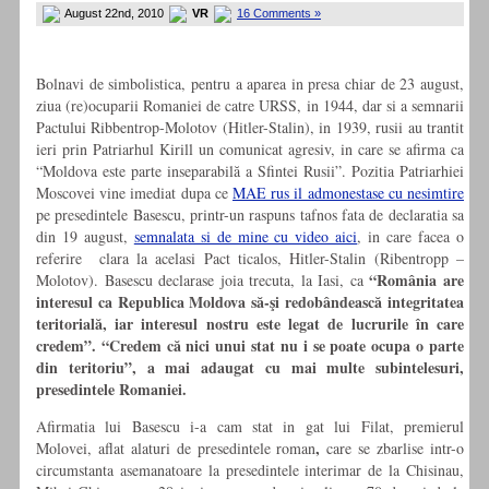
August 22nd, 2010
VR
16 Comments »
Bolnavi de simbolistica, pentru a aparea in presa chiar de 23 august,
ziua (re)ocuparii Romaniei de catre URSS, in 1944, dar si a semnarii
Pactului Ribbentrop-Molotov (Hitler-Stalin), in 1939, rusii au trantit
ieri prin Patriarhul Kirill un comunicat agresiv, in care se afirma ca
“Moldova este parte inseparabilă a Sfintei Rusii”. Pozitia Patriarhiei
Moscovei vine imediat dupa ce
MAE rus il admonestase cu nesimtire
pe presedintele Basescu, printr-un raspuns tafnos fata de declaratia sa
din 19 august,
semnalata si de mine cu video aici
, in care facea o
referire clara la acelasi Pact ticalos, Hitler-Stalin (Ribentropp –
“România are
Molotov). Basescu declarase joia trecuta, la Iasi, ca
interesul ca Republica Moldova să-şi redobândească integritatea
teritorială, iar interesul nostru este legat de lucrurile în care
credem”. “Credem că nici unui stat nu i se poate ocupa o parte
din teritoriu”, a mai adaugat cu mai multe subintelesuri,
presedintele Romaniei.
Afirmatia lui Basescu i-a cam stat in gat lui Filat, premierul
,
Molovei, aflat alaturi de presedintele roman
care se zbarlise intr-o
circumstanta asemanatoare la presedintele interimar de la Chisinau,