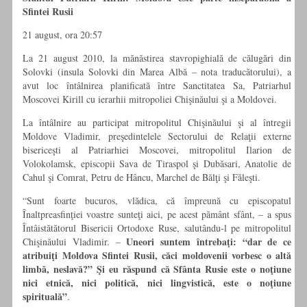
Sfintei Rusii
21 august, ora 20:57
La 21 august 2010, la mănăstirea stavropighială de călugări din
Solovki (insula Solovki din Marea Albă – nota traducătorului), a
avut loc întâlnirea planificată între Sanctitatea Sa, Patriarhul
Moscovei Kirill cu ierarhii mitropoliei Chişinăului şi a Moldovei.
La întâlnire au participat mitropolitul Chişinăului şi al întregii
Moldove Vladimir, preşedintelele Sectorului de Relaţii externe
bisericeşti al Patriarhiei Moscovei, mitropolitul Ilarion de
Volokolamsk, episcopii Sava de Tiraspol şi Dubăsari, Anatolie de
Cahul şi Comrat, Petru de Hâncu, Marchel de Bălţi şi Făleşti.
“Sunt foarte bucuros, vlădica, că împreună cu episcopatul
Înaltpreasfinţiei voastre sunteţi aici, pe acest pământ sfânt, – a spus
Întâistătătorul Bisericii Ortodoxe Ruse, salutându-l pe mitropolitul
Uneori suntem întrebaţi: “dar de ce
Chişinăului Vladimir. –
atribuiţi Moldova Sfintei Rusii, căci moldovenii vorbesc o altă
limbă, neslavă?” Şi eu răspund că Sfânta Rusie este o noţiune
nici etnică, nici politică, nici lingvistică, este o noţiune
spirituală”
.