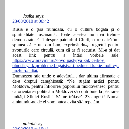
Josika
says:
23/08/2010 at 06:42
Rusia e o ţară frumoasă, cu o cultură bogată şi o
spiritualitate fascinantă. Toate acestea nu mai trebuie
demonstrate. Cât despre patriarhul Chiril, o rusoaică îmi
spunea că e un om bun, exprimându-şi regretul pentru
zvonurile care circulă, cum că ar fi securist. Mi-a şi dat
acest link pentru a întări vorbele sale:
https://www.pravmir.ru/slovo-pastyrya-kak-cerkov-
otnositsya-k-probleme-bogatstva-i-bednosti-kakie-molitvy-
nuzhno-chitat/
Dumnezeu ştie unde e adevărul… dar ultima afirmaţie e
de-a dreptul caraghioasă: “Ne rugăm astăzi pentru
Moldova, pentru înflorirea poporului moldovenesc, pentru
ca orientarea politică a Moldovei să contribuie la păstrarea
unităţii Sfintei Rusii”. Să ne trăiască 23 august! Numai
amintindu-ne de el vom putea evita să-l repetăm.
mihailt
says:
23/08/2010 at 10:41