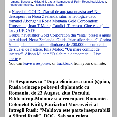
romana
,
Basescu
,
Hitler
,
kirill
,
patriarhia moscovei
,
Putin
,
Republica Moldova
,
ribentropp-molotov
,
Romania-Rusia
,
Stalin
«
Navetistii GOLD: Ziaristi de aur, tara noastra are! Noi
descoperiri in Noua Zeelanda: situri arheologice daco-
romane! Aborigenii Rosia Montana Gold Corporation:
Hurezeanu, Ioan T Morar, Tatulici, Turcescu. Cine este ghida
lor :-) UPDATE
Grupul navetistilor Gold Corporation din “elita” presei a ajuns
in Aukland, Noua Zeelanda. Ghida “ziaristilor de aur”, Corina
Vintan, si-a facut cadou plimbarea de 200.000 de euro chiar
de ziua ei de nastere. Iulia Motoc: “Un mare conflict de
interese”. Alison Mutler: “O slabire a democratiei”. Lista
creste
»
You can
leave a response
, or
trackback
from your own site.
16 Responses to “Dupa eliminarea unui (s)pion,
Rusia reincepe poker-ul diplomatic cu
Romania, de 23 August, ziua Pactului
Ribbentrop-Molotov si a reocuparii Romaniei.
Colonelul Kirill, Patriarhul Moscovei si al
Intregii Rusii: “Moldova este parte inseparabilă
a Sfintei Rusii”. DOC. Sah sau ruleta