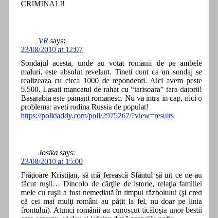
CRIMINALI!
VR
says:
23/08/2010 at 12:07
Sondajul acesta, unde au votat romanii de pe ambele
maluri, este absolut revelant. Tineti cont ca un sondaj se
realizeaza cu circa 1000 de repondenti. Aici avem peste
5.500. Lasati mancatul de rahat cu “tarisoara” fara datorii!
Basarabia este pamant romanesc. Nu va intra in cap, nici o
problema: aveti rodina Russia de populat!
https://polldaddy.com/poll/2975267/?view=results
Josika
says:
23/08/2010 at 15:00
Frăţioare Kristijan, să mă ferească Sfântul să uit ce ne-au
făcut ruşii… Dincolo de cărţile de istorie, relaţia familiei
mele cu ruşii a fost nemediată în timpul războiului (şi cred
că cei mai mulţi români au păţit la fel, nu doar pe linia
frontului). Atunci românii au cunoscut ticăloşia unor bestii