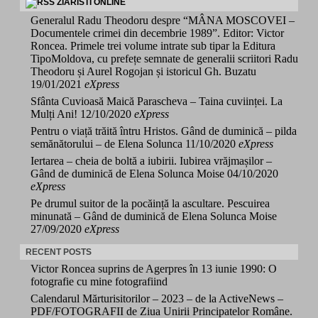
ZIARISTI ONLINE
Generalul Radu Theodoru despre “MÂNA MOSCOVEI –
Documentele crimei din decembrie 1989”. Editor: Victor
Roncea. Primele trei volume intrate sub tipar la Editura
TipoMoldova, cu prefețe semnate de generalii scriitori Radu
Theodoru și Aurel Rogojan și istoricul Gh. Buzatu
19/01/2021
eXpress
Sfânta Cuvioasă Maică Parascheva – Taina cuviinței. La
Mulți Ani!
12/10/2020
eXpress
Pentru o viață trăită întru Hristos. Gând de duminică – pilda
semănătorului – de Elena Solunca
11/10/2020
eXpress
Iertarea – cheia de boltă a iubirii. Iubirea vrăjmașilor –
Gând de duminică de Elena Solunca Moise
04/10/2020
eXpress
Pe drumul suitor de la pocăință la ascultare. Pescuirea
minunată – Gând de duminică de Elena Solunca Moise
27/09/2020
eXpress
RECENT POSTS
Victor Roncea suprins de Agerpres în 13 iunie 1990: O
fotografie cu mine fotografiind
Calendarul Mărturisitorilor – 2023 – de la ActiveNews –
PDF/FOTOGRAFII de Ziua Unirii Principatelor Române.