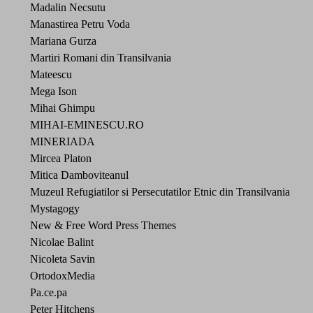
Madalin Necsutu
Manastirea Petru Voda
Mariana Gurza
Martiri Romani din Transilvania
Mateescu
Mega Ison
Mihai Ghimpu
MIHAI-EMINESCU.RO
MINERIADA
Mircea Platon
Mitica Damboviteanul
Muzeul Refugiatilor si Persecutatilor Etnic din Transilvania
Mystagogy
New & Free Word Press Themes
Nicolae Balint
Nicoleta Savin
OrtodoxMedia
Pa.ce.pa
Peter Hitchens