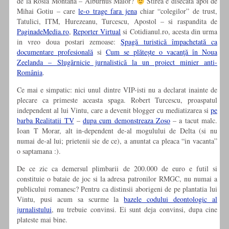
de la Rosia Montana – Alburnus Maior?
Stirea e disecata apoi de
Mihai Gotiu – care
le-o trage fara jena
chiar “colegilor” de trust,
Tatulici, ITM, Hurezeanu, Turcescu, Apostol – si raspandita de
PaginadeMedia.ro
,
Reporter Virtual
si Cotidianul.ro, acesta din urma
in vreo doua postari zemoase:
Şpagă turistică împachetată ca
documentare profesională
si
Cum se plăteşte o vacanţă în Noua
Zeelanda – Slugărnicie jurnalistică la un proiect minier anti-
România
.
Ce mai e simpatic: nici unul dintre VIP-isti nu a declarat inainte de
plecare ca primeste aceasta spaga. Robert Turcescu, proaspatul
independent al lui Vintu, care a devenit blogger cu mediatizarea si
pe
barba Realitatii TV
–
dupa cum demonstreaza Zoso
– a tacut malc.
Ioan T Morar, alt in-dependent de-al mogulului de Delta (si nu
numai de-al lui; prietenii sie de ce), a anuntat ca pleaca “in vacanta”
o saptamana :).
De ce zic ca demersul plimbarii de 200.000 de euro e futil si
constituie o bataie de joc si la adresa patronilor RMGC, nu numai a
publicului romanesc? Pentru ca distinsii aborigeni de pe plantatia lui
Vintu, pusi acum sa scurme la
bazele codului deontologic al
jurnalistului
, nu trebuie convinsi. Ei sunt deja convinsi, dupa cine
plateste mai bine.