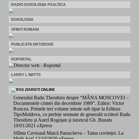
RADIO DOXOLOGIA PSALTICA
DOXOLOGIA
SFINTI ROMANI
PUBLICATII ORTODOXE
ROPORTAL
LARRY L WATTS
ZIARISTI ONLINE
Generalul Radu Theodoru despre “MÂNA MOSCOVEI –
Documentele crimei din decembrie 1989”. Editor: Victor
Roncea. Primele trei volume intrate sub tipar la Editura
TipoMoldova, cu prefețe semnate de generalii scriitori Radu
Theodoru și Aurel Rogojan și istoricul Gh. Buzatu
19/01/2021
eXpress
Sfânta Cuvioasă Maică Parascheva – Taina cuviinței. La
Mulți Ani!
12/10/2020
eXpress