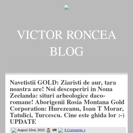
VICTOR RONCEA
BLOG
„ADEVARUL RAMANE, ORICARE AR FI SOARTA SLUJITORILOR SAI" – GH.
I. B.
Navetistii GOLD: Ziaristi de aur, tara
noastra are! Noi descoperiri in Noua
Zeelanda: situri arheologice daco-
romane! Aborigenii Rosia Montana Gold
Corporation: Hurezeanu, Ioan T Morar,
Tatulici, Turcescu. Cine este ghida lor :-)
UPDATE
August 22nd, 2010
VR
9 Comments »