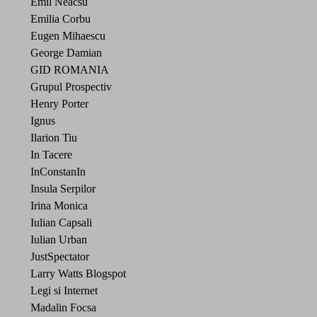
Emil Neacsu
Emilia Corbu
Eugen Mihaescu
George Damian
GID ROMANIA
Grupul Prospectiv
Henry Porter
Ignus
Ilarion Tiu
In Tacere
InConstanIn
Insula Serpilor
Irina Monica
Iulian Capsali
Iulian Urban
JustSpectator
Larry Watts Blogspot
Legi si Internet
Madalin Focsa