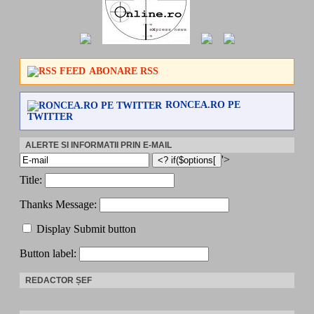
ABONARE RSS
RONCEA.RO PE
TWITTER
ALERTE SI INFORMATII PRIN E-MAIL
'>
Title:
Thanks Message:
Display Submit button
Button label:
REDACTOR ȘEF