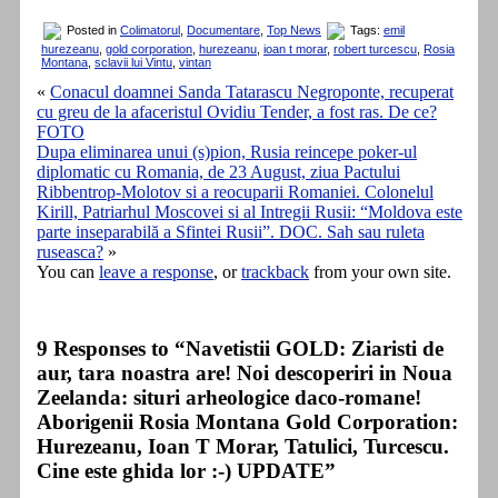
Posted in
Colimatorul
,
Documentare
,
Top News
Tags:
emil
hurezeanu
,
gold corporation
,
hurezeanu
,
ioan t morar
,
robert turcescu
,
Rosia
Montana
,
sclavii lui Vintu
,
vintan
«
Conacul doamnei Sanda Tatarascu Negroponte, recuperat
cu greu de la afaceristul Ovidiu Tender, a fost ras. De ce?
FOTO
Dupa eliminarea unui (s)pion, Rusia reincepe poker-ul
diplomatic cu Romania, de 23 August, ziua Pactului
Ribbentrop-Molotov si a reocuparii Romaniei. Colonelul
Kirill, Patriarhul Moscovei si al Intregii Rusii: “Moldova este
parte inseparabilă a Sfintei Rusii”. DOC. Sah sau ruleta
ruseasca?
»
You can
leave a response
, or
trackback
from your own site.
9 Responses to “Navetistii GOLD: Ziaristi de
aur, tara noastra are! Noi descoperiri in Noua
Zeelanda: situri arheologice daco-romane!
Aborigenii Rosia Montana Gold Corporation:
Hurezeanu, Ioan T Morar, Tatulici, Turcescu.
Cine este ghida lor :-) UPDATE”