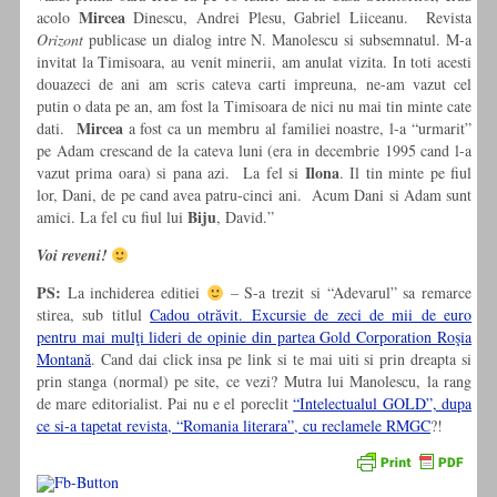
Mircea
acolo
Dinescu, Andrei Plesu, Gabriel Liiceanu. Revista
Orizont
publicase un dialog intre N. Manolescu si subsemnatul. M-a
invitat la Timisoara, au venit minerii, am anulat vizita. In toti acesti
douazeci de ani am scris cateva carti impreuna, ne-am vazut cel
putin o data pe an, am fost la Timisoara de nici nu mai tin minte cate
Mircea
dati.
a fost ca un membru al familiei noastre, l-a “urmarit”
pe Adam crescand de la cateva luni (era in decembrie 1995 cand l-a
Ilona
vazut prima oara) si pana azi. La fel si
. Il tin minte pe fiul
lor, Dani, de pe cand avea patru-cinci ani. Acum Dani si Adam sunt
Biju
amici. La fel cu fiul lui
, David.”
Voi reveni!
PS:
La inchiderea editiei
– S-a trezit si “Adevarul” sa remarce
stirea, sub titlul
Cadou otrăvit. Excursie de zeci de mii de euro
pentru mai mulţi lideri de opinie din partea Gold Corporation Roşia
Montană
. Cand dai click insa pe link si te mai uiti si prin dreapta si
prin stanga (normal) pe site, ce vezi? Mutra lui Manolescu, la rang
de mare editorialist. Pai nu e el poreclit
“Intelectualul GOLD”, dupa
ce si-a tapetat revista, “Romania literara”, cu reclamele RMGC
?!