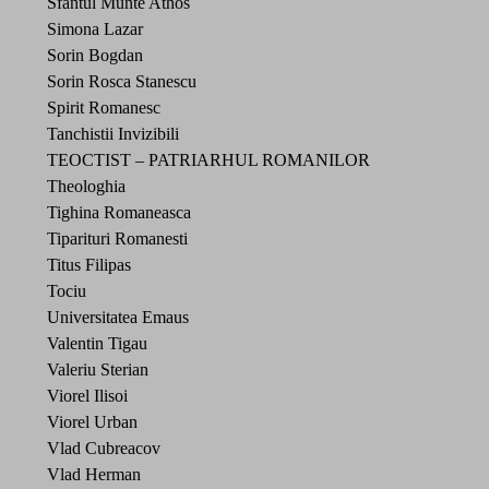
Sfantul Munte Athos
Simona Lazar
Sorin Bogdan
Sorin Rosca Stanescu
Spirit Romanesc
Tanchistii Invizibili
TEOCTIST – PATRIARHUL ROMANILOR
Theologhia
Tighina Romaneasca
Tiparituri Romanesti
Titus Filipas
Tociu
Universitatea Emaus
Valentin Tigau
Valeriu Sterian
Viorel Ilisoi
Viorel Urban
Vlad Cubreacov
Vlad Herman