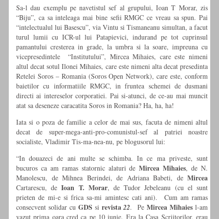
Sa-l dau exemplu pe navetistul sef al grupului, Ioan T Morar, zis
“Biju”, ca sa inteleaga mai bine sefii RMGC ce vreau sa spun. Pai
“intelectualul lui Basescu”, via Vintu si Tismaneanu simultan, a facut
turul lumii cu ICR-ul lui Patapievici, indurand pe tot cuprinsul
pamantului cresterea in grade, la umbra si la soare, impreuna cu
vicepresedintele “Institutului”, Mircea Mihaies, care este nimeni
altul decat sotul Ilonei Mihaies, care este nimeni alta decat presedinta
Retelei Soros – Romania (Soros Open Network), care este, conform
baietilor cu informatiile RMGC, in fruntea schemei de dusmani
directi ai intereselor corporatiei. Pai si-atunci, de ce-au mai muncit
atat sa deseneze caracatita Soros in Romania? Ha, ha, ha!
Iata si o poza de familie a celor de mai sus, facuta de nimeni altul
decat de super-mega-anti-pro-comunistul-sef al patriei noastre
socialiste, Vladimir Tis-ma-nea-nu, pe blogusorul lui:
“In douazeci de ani multe se schimba. In ce ma priveste, sunt
Mircea
Mihaies
bucuros ca am ramas statornic alaturi de
, de N.
Mircea
Manolescu, de Mihnea Berindei, de Adriana Babeti, de
Ioan T. Morar
Cartarescu, de
, de Tudor Jebeleanu (cu el sunt
prieten de mi-e si frica sa-mi amintesc cati ani). Cum am ramas
GDS
revista
Mircea
Mihaies
consecvent solidar cu
si
22
. Pe
l-am
vazut prima oara cred ca pe 10 iunie. Era la Casa Scriitorilor, erau