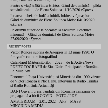
Pentru o viață trăită întru Hristos. Gând de duminică – pilda
semănătorului – de Elena Solunca
11/10/2020
eXpress
Iertarea – cheia de boltă a iubirii. Iubirea vrăjmașilor –
Gând de duminică de Elena Solunca Moise
04/10/2020
eXpress
Pe drumul suitor de la pocăință la ascultare. Pescuirea
minunată – Gând de duminică de Elena Solunca Moise
27/09/2020
eXpress
RECENT POSTS
Victor Roncea suprins de Agerpres în 13 iunie 1990: O
fotografie cu mine fotografiind
Calendarul Mărturisitorilor – 2023 – de la ActiveNews –
PDF/FOTOGRAFII de Ziua Unirii Principatelor Române.
La Mulți Ani!
Fenomenul Piața Universității și Mineriada din 1990 văzute
de Victor Roncea și Nic Hanu. Interviuri la Radio Trinitas
și Radio România Actualități
BANI Guvern presa vândută din România campania de
propagandă a fricii COVID – FOTO / PDF
AMSTERDAM – 2.01. 2022 – AFP – MASS
MINCIUNA MEDIA