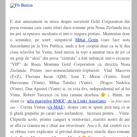
E atat amuzament in stirea despre navetistii Gold Corporation din
presa romana care cauta situri daco-romane prin Noua Zeelanda inca
nu pot sa epuizez suculenta ei intr-o singura postare. Momentan doar
o semnalez, pe scurt: simpaticul
Mihai Gotiu
(care face nota
discordanta pe la Vox Publica, unde a fost cooptat doar ca sa le dea
clasa sclavilor lui Vintu, fiind mereu in top) a anuntat inca de joi ca
un grup de “alesi” din presa “centrala” a fost imbarcat intr-o excursie
“VIP” de Rosia Montana Gold Corporation cu directia Noua
Zeelanda. Printre neo-nomenclaturistii-fripturisti: Vlad Macovei
(EvZ), Floriana Jucan (QM), Ioan T. Morar (Vintu), Emil
Hurezeanu (Vintu), Mihai Tatulici (Vintu), Dragos Nedelcu
(Vintu), Dan Apostol (Vintu) si, cu voia dvs, independentul sef al lui
Vintu, Robert Turcescu (si lista ramane deschisa
). Hmm, nu
stiam ca
sefa piaristilor RMGC, de la Links Associates
–
in foto mai
sus
– Corina Vintan (
ex-MAE
), despre care se spune prin targ ca ar
fi ghida grupului pe carari neo-zeelandeze, lucreaza pentru… Vintu.
Chipurile acolo, printre canguri si ornitorinci, ziaristii nostri de aur
ar afla ca cianura nu e chiar asa otravitoare. Asa o fi, dar credeti ca o
sa obtina vreo explicatie si privind distrugerea siturile daco-romane