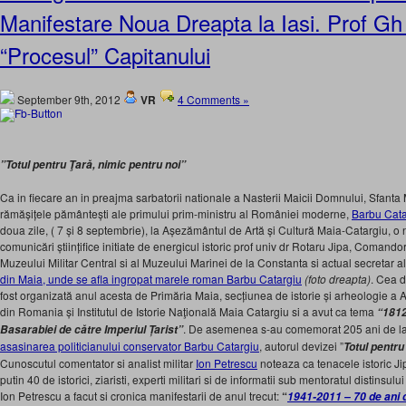
Manifestare Noua Dreapta la Iasi. Prof G
“Procesul” Capitanului
September 9th, 2012
VR
4 Comments »
”Totul pentru Ţară, nimic pentru noi”
Ca in fiecare an in preajma sarbatorii nationale a Nasterii Maicii Domnului, Sfanta 
rămășițele pământești ale primului prim-ministru al României moderne,
Barbu Cata
doua zile, ( 7 și 8 septembrie), la Așezământul de Artă și Cultură Maia-Catargiu, o 
comunicări științifice initiate de energicul istoric prof univ dr Rotaru Jipa, Comandor 
Muzeului Militar Central si al Muzeului Marinei de la Constanta si actual secretar al
din Maia, unde se afla ingropat marele roman Barbu Catargiu
(foto dreapta)
. Cea d
fost organizată anul acesta de Primăria Maia, secțiunea de istorie și arheologie a
din Romania și Institutul de Istorie Naţională Maia Catargiu si a avut ca tema
“1812
. De asemenea s-au comemorat 205 ani de la
Basarabiei de către Imperiul Țarist”
asasinarea politicianului conservator Barbu Catargiu
, autorul devizei ”
Totul pentru
Cunoscutul comentator si analist militar
Ion Petrescu
noteaza ca tenacele istoric Ji
putin 40 de istorici, ziaristi, experti militari si de informatii sub mentoratul distins
Ion Petrescu a facut si cronica manifestarii de anul trecut:
“
1941-2011 – 70 de ani d