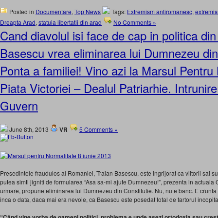
Posted in
Documentare
,
Top News
Tags:
Extremism antiromanesc
,
extremi
Dreapta Arad
,
statuia libertatii din arad
No Comments »
Cand diavolul isi face de cap in politica d
Basescu vrea eliminarea lui Dumnezeu din 
Ponta a familiei! Vino azi la Marsul Pentru
Piata Victoriei – Dealul Patriarhie. Intrunir
Guvern
June 8th, 2013
VR
5 Comments »
Presedintele fraudulos al Romaniei, Traian Basescu, este ingrijorat ca viitorii sai su
putea simti jigniti de formularea “Asa sa-mi ajute Dumnezeu!”, prezenta in actuala Con
urmare, propune eliminarea lui Dumnezeu din Constitutie. Nu, nu e banc. E crunta 
inca o data, daca mai era nevoie, ca Basescu este posedat total de tartorul incopita
“Când vine vorba de oameni politici, problema e unde aşezi ortodoxia sau creşt