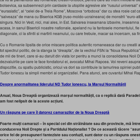
bolsevica, sa subsemnezi prin cardasie la utopiile agresive ale “rusului universal” s
“eurasiatic”, al “celei de-a Treia Rome”, Moscova “ortodoxa” dar cu stea rosie cat ca
“salveaza” de mana cu Biserica KGB (ruso-moldo-ucraineana) de monstrii “euro-atl
singura. Nici in Vest, nici, mai ales, in Est. Salvarea inseamana izbavire, inseamn
acasa, in sanul Bisericii noastre nationale, apeland nu la fantosele momentului, f
diagonale, ci la sfintii si martirii neamului, cu care trebuie, macar sa incercam, sa f
Cu o Romanie lipsita de orice miscare politica autentic romaneasca dar cu creatii 
tot spectrul politic, de la stanga la “dreapta”, de la vechiul FSN la “Noua Republic
de mii de tineri, care si-au daruit din viata lor pentru a munci la consolidarea Noii
dezvaluirile pe care le face fondatorul ei, avocatul Mihai Rapcea. Voi reveni asupra
dispozitie, cu spatiu publicistic, oricui va dori sa contribuie la lamurirea opiniei public
Tudor Ionescu la simpli membri ai organizatiei. Pana atunci, are cuvantul Mihai Rap
Despre anormalitatea liderului ND Tudor Ionescu, la Marșul Normalității
Anual, Noua Dreaptă organizează marșul normalității, ca o replică dată Paradei
am fost nelipsit de la aceste acțiuni.
Un răspuns pe care îl datorez camarazilor de la Noua Dreaptă
Foarte mulți camarazi – în special cei din străinătate sau din provincie, mă într
conducerea Noii Drepte și a Partidului Naționalist ? De ce această tăcere “asur
orice fel de presupuneri fanteziste sau confuzii, sunt dator cu un răspuns ones