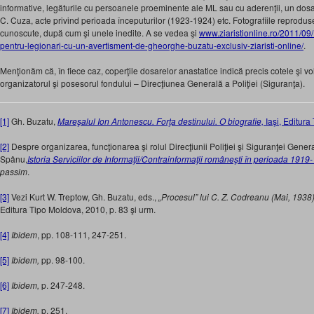
informative, legăturile cu persoanele proeminente ale ML sau cu aderenţii, un dos
C. Cuza, acte privind perioada începuturilor (1923-1924) etc. Fotografiile reprodu
cunoscute, după cum şi unele inedite. A se vedea şi
www.ziaristionline.ro/2011/09
pentru-legionari-cu-un-avertisment-de-gheorghe-buzatu-exclusiv-ziaristi-online/
.
Menţionăm că, în fiece caz, coperţile dosarelor anastatice indică precis cotele şi v
organizatorul şi posesorul fondului – Direcţiunea Generală a Poliţiei (Siguranţa).
[1]
Gh. Buzatu,
Mareşalul Ion Antonescu. Forţa destinului. O biografie,
Iaşi, Editur
[2]
Despre organizarea, funcţionarea şi rolul Direcţiunii Poliţiei şi Siguranţei Gene
Spânu,
Istoria Serviciilor de Informaţii/Contrainformaţii româneşti în perioada 1919
passim
.
[3]
Vezi Kurt W. Treptow, Gh. Buzatu, eds.,
„Procesul” lui C. Z. Codreanu (Mai, 1938)
Editura Tipo Moldova, 2010, p. 83 şi urm.
[4]
Ibidem
, pp. 108-111, 247-251.
[5]
Ibidem,
pp. 98-100.
[6]
Ibidem,
p. 247-248.
[7]
Ibidem,
p. 251.