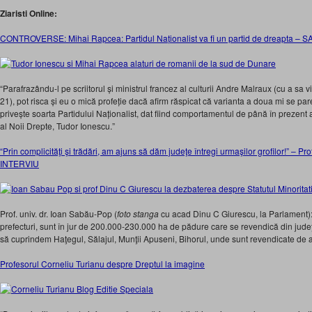
Ziaristi Online:
CONTROVERSE: Mihai Rapcea: Partidul Naționalist va fi un partid de dreapta –
“Parafrazându-l pe scriitorul și ministrul francez al culturii Andre Malraux (cu a sa
21), pot risca și eu o mică profeție dacă afirm răspicat că varianta a doua mi se par
privește soarta Partidului Naționalist, dat fiind comportamentul de până în prezent 
al Noii Drepte, Tudor Ionescu.”
“Prin complicităţi şi trădări, am ajuns să dăm judeţe întregi urmaşilor grofilor!” – Pr
INTERVIU
Prof. univ. dr. Ioan Sabău-Pop (
foto stanga
cu acad Dinu C Giurescu, la Parlament):
prefecturi, sunt în jur de 200.000-230.000 ha de pădure care se revendică din judeţ
să cuprindem Haţegul, Sălajul, Munţii Apuseni, Bihorul, unde sunt revendicate de 
Profesorul Corneliu Turianu despre Dreptul la imagine