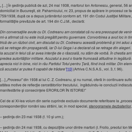
„ […] În şedinţa publică de azi, 24 mai 1938, martorul Ion Antonescu, general, 56 ani
domiciliat în Bucureşti, str. Paharnicului, nr. 23, propus de apărare în procesul ce fa
759/1938, după ce a depus jurământul conform art. 191 din Codul Justiţiei Militare, î
formalităţile prevăzute de art. 194 din C.J.M., declară:
Din conversaţiile avute cu Dl. Codreanu am constatat că nu era preocupat de venirea 
mi-a afirmat că nu este încă pregătit pentru guvernare. Convorbirea a avut loc în tim
frică de un război civil, am discutat cu Dl. Codreanu această problemă şi îmi aduc 
că se retrage din propagandă, iar D-lui Goga i-a declarat că se retrage din alege
la acuzat în felul că ar avea intenţie de o răscoală, nu stăm de vorbă. În chestia a
predea autorităţilor militare. Acuzatul a avut o foarte frumoasă atitudine în legătur
aprecia nici în bine, nici în rău Partidul Totul pentru Ţară, fiind încă militar. Din e
că acuzatul ar putea fi capabil de trădare”
[10]
(Arhiva C.N.S.A.S., vol. 3, f. 96).
[…]
„Procesul”
din 1938 al lui C. Z. Codreanu, şi nu numai, oferă în continuare sufic
atâtea motive de reflecţie cercetătorilor trecutului, îngăduindu-le concluzii indiscut
manifestările şi consecinţele ERORILOR ÎN ISTORIE!”
Cel de al XI-lea volum din serie cuprinde exclusiv documente referitoare la „procesul
corespondenţilor români sau străini, iar, în mod special,
stenogramele dezbaterilor
– şedinţa din 23 mai 1938 (f. 10 şi urm.);
– şedinţa din 24 mai 1938, cu depoziţiile unor dintre martori (I. Frollo, preotul Ion M