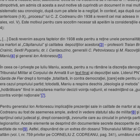
dimpotrivă, am admis că acesta a avut motive să cuprindă un document în mai multe
sistematic sau cronologic, după cum pe altele le-a neglijat. În context, aşa după cu
anterioare (I-X), „procesul” lui C. Z. Codreanu din 1938 a revenit cel mai adesea în 
ales, vol. V). Este motivul pentru care socotim necesar să apelăm la consideraţiile 
4):
„ […] Dacă revenim asupra faptelor din 1938 este pentru a reţine unele personalită
ca martori ai „Căpitanului” şi calitatea depoziţiilor acestora
[3]
– profesorii
Traian Br
Crainic, Sextil Puşcariu,
dr.
I. Cantacuzino,
generalii
C. Petrovicescu
şi
M. Racoviţă
Maniu
[4]
şi general
Ion Antonescu
[5]
.
În ceea ce-l priveşte pe Iuliu Maniu, acesta, pentru a nu rămâne la discreţia stenog
Tribunalul Militar al Corpului de Armată II un
text final
al depoziţiei sale. Liderul PNŢ
Garda de Fier
drept o formaţie „totalitară, în contra democraţiei, [care] este pentru u
era cazul propriului partid; totodată, Maniu a respins deschis „ideologia şi metoda”
„hotărâtoare” fiind în adoptarea marilor decizii voinţa naţiunii, el neadmiţând ca „gu
contra voinţei naţionale”
[7]
.
Pentru generalul Ion Antonescu implicaţiile prezenţei sale în calitate de martor al apă
Codreanu au fost de asemenea ample, având în vedere statutul său de militar
[8]
şi
sprijinul celui judecat şi, drept consecinţă, zvonurile care au circulat în privinţa part
legionarilor. Aceste elemente se desprind din documentele secrete descoperite de n
editate de noi
[9]
. Astfel, dispunând de un extras din dosarul Tribunalului Militar al C
aflăm (vol. I, nr. 759 privitor pe CORNELIU Z. CODREANU, pag. 341), următorul ext