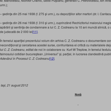
M. Manoilescu, Nichifor Crainic, Sextil Puşcariu, generalii C. Petrovicescu, Ion Anto
urm.);
– şedinţa din 25 mai 1938 (f. 275 şi urm.), cu depoziţiilor altor martori (dr. I. Cantacu
– şedinţa din 26 mai 1938 (f. 310 şi urm.), cuprinzând Rechizitoriul maiorului magis
apărării şi sentinţa de condamnare a lui C. Z. Codreanu la 10 ani muncă silnică, o 
de judecată de 2 000 lei
[11]
.
În temeiul apariţiei prezentului volum din arhiva C. Z. Codreanu o documentare com
necondiţionat şi cercetarea acestei surse, confruntarea ei critică cu materialele deja
lui C. Z. Codreanu
, editat de noi în colaborare cu Kurt W Treptow, în temeiul textului
faimosului cotidian bucureştean „Universul” şi, parţial, în lucrarea clandestină publ
Adevărul în Procesul C. Z. Codreanu
[12]
.
Iaşi, 21 august 2012
Notă