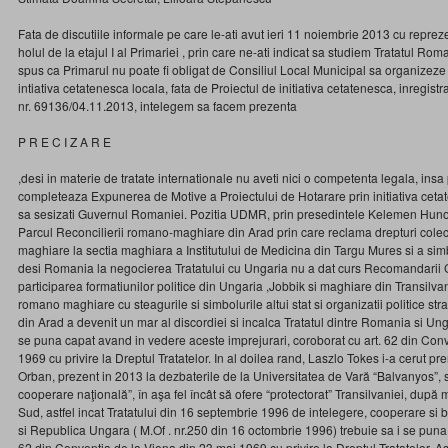
Fata de discutiile informale pe care le-ati avut ieri 11 noiembrie 2013 cu repre
holul de la etajul I al Primariei , prin care ne-ati indicat sa studiem Tratatul Rom
spus ca Primarul nu poate fi obligat de Consiliul Local Municipal sa organizez
intiativa cetatenesca locala, fata de Proiectul de initiativa cetatenesca, inregist
nr. 69136/04.11.2013, intelegem sa facem prezenta
P R E C I Z A R E
,desi in materie de tratate internationale nu aveti nici o competenta legala, ins
completeaza Expunerea de Motive a Proiectului de Hotarare prin initiativa cetat
sa sesizati Guvernul Romaniei. Pozitia UDMR, prin presedintele Kelemen Hunor
Parcul Reconcilierii romano-maghiare din Arad prin care reclama drepturi colecti
maghiare la sectia maghiara a Institutului de Medicina din Targu Mures si a sim
desi Romania la negocierea Tratatului cu Ungaria nu a dat curs Recomandarii C
participarea formatiunilor politice din Ungaria ,Jobbik si maghiare din Transilvan
romano maghiare cu steagurile si simbolurile altui stat si organizatii politice str
din Arad a devenit un mar al discordiei si incalca Tratatul dintre Romania si Ungar
se puna capat avand in vedere aceste imprejurari, coroborat cu art. 62 din Con
1969 cu privire la Dreptul Tratatelor. In al doilea rand, Laszlo Tokes i-a cerut pr
Orban, prezent in 2013 la dezbaterile de la Universitatea de Vară “Balvanyos”, 
cooperare naţională”, în aşa fel încât să ofere “protectorat” Transilvaniei, după 
Sud, astfel incat Tratatului din 16 septembrie 1996 de intelegere, cooperare si
si Republica Ungara ( M.Of . nr.250 din 16 octombrie 1996) trebuie sa i se puna 
62 din Conventia de la Viena din 23 mai 1969 cu privire la Dreptul Tratatelor.