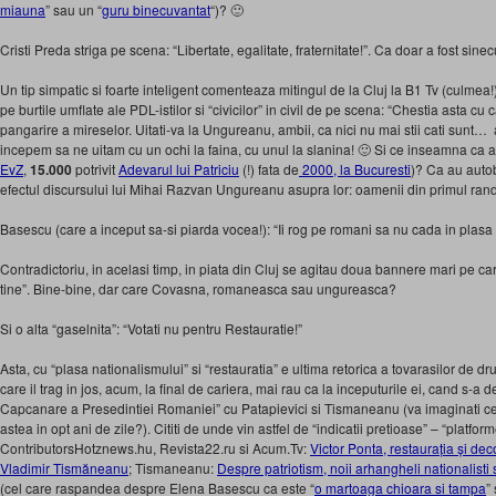
miauna
” sau un “
guru binecuvantat
“)? 🙂
Cristi Preda striga pe scena: “Libertate, egalitate, fraternitate!”. Ca doar a fost sin
Un tip simpatic si foarte inteligent comenteaza mitingul de la Cluj la B1 Tv (culme
pe burtile umflate ale PDL-istilor si “civicilor” in civil de pe scena: “Chestia asta c
pangarire a mireselor. Uitati-va la Ungureanu, ambii, ca nici nu mai stii cati sunt…
incepem sa ne uitam cu un ochi la faina, cu unul la slanina! 🙂 Si ce inseamna ca aic
EvZ
,
15.000
potrivit
Adevarul lui Patriciu
(!) fata de
2000, la Bucuresti
)? Ca au auto
efectul discursului lui Mihai Razvan Ungureanu asupra lor: oamenii din primul rand 
Basescu (care a inceput sa-si piarda vocea!): “Ii rog pe romani sa nu cada in plasa 
Contradictoriu, in acelasi timp, in piata din Cluj se agitau doua bannere mari pe c
tine”. Bine-bine, dar care Covasna, romaneasca sau ungureasca?
Si o alta “gaselnita”: “Votati nu pentru Restauratie!”
Asta, cu “plasa nationalismului” si “restauratia” e ultima retorica a tovarasilor de d
care il trag in jos, acum, la final de cariera, mai rau ca la inceputurile ei, cand s-
Capcanare a Presedintiei Romaniei” cu Patapievici si Tismaneanu (va imaginati c
astea in opt ani de zile?). Cititi de unde vin astfel de “indicatii pretioase” – “platfor
ContributorsHotznews.hu, Revista22.ru si Acum.Tv:
Victor Ponta, restaurația și de
Vladimir Tismăneanu
; Tismaneanu:
Despre patriotism, noii arhangheli nationalisti 
(cel care raspandea despre Elena Basescu ca este “
o martoaga chioara si tampa
”