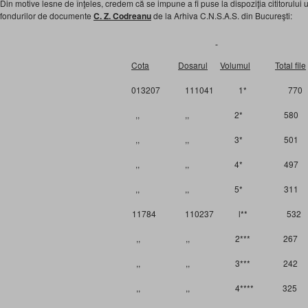
Din motive lesne de înţeles, credem că se impune a fi puse la dispoziţia cititorului 
fondurilor de documente
C. Z. Codreanu
de la Arhiva C.N.S.A.S. din Bucureşti:
Cota
Dosarul
Volumul
Total file
013207 111041 1* 770
,, ,, 2* 580
,, ,, 3* 501
,, ,, 4* 497
,, ,, 5* 311
11784 110237 l** 532
,, ,, 2*** 267
,, ,, 3*** 242
,, ,, 4**** 325