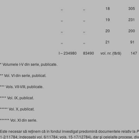
,, ,, 18 305
,, ,, 19 231
,, ,, 20 200
,, ,, 21 91
I – 234980 83490 vol. nr. (fără) 147
* Volumele I-V din serie, publicate.
** Vol. VI din serie, publicat.
*** Vols. VII-VIII, publicate.
**** Vol. IX, publicat.
***** Vol. X, publicat.
****** Vol. XI din serie.
Este necesar să reţinem că în fondul investigat predomină documentele relativ la
P
1-2/11784; îndeosebi vol. 6/11784; vols. 15-17/12784), dar şi celelalte procese, di