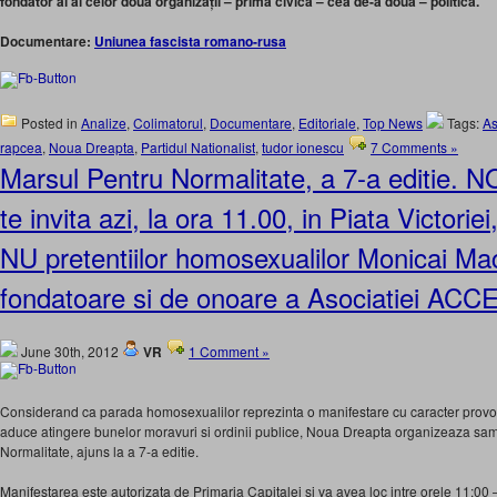
fondator al al celor două organizații – prima civică – cea de-a doua – politică.
Documentare:
Uniunea fascista romano-rusa
Posted in
Analize
,
Colimatorul
,
Documentare
,
Editoriale
,
Top News
Tags:
As
rapcea
,
Noua Dreapta
,
Partidul Nationalist
,
tudor ionescu
7 Comments »
Marsul Pentru Normalitate, a 7-a editie
te invita azi, la ora 11.00, in Piata Victori
NU pretentiilor homosexualilor Monicai M
fondatoare si de onoare a Asociatiei ACC
June 30th, 2012
VR
1 Comment »
Considerand ca parada homosexualilor reprezinta o manifestare cu caracter provoca
aduce atingere bunelor moravuri si ordinii publice, Noua Dreapta organizeaza sam
Normalitate, ajuns la a 7-a editie.
Manifestarea este autorizata de Primaria Capitalei si va avea loc intre orele 11:00 –