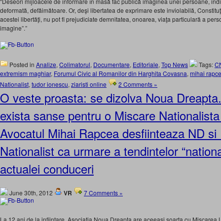
“Deseori mijloacele de informare în masă fac publică imaginea unei persoane, indif
deformată, defăimătoare. Or, deşi libertatea de exprimare este inviolabilă, Constituţ
acestei libertăţi, nu pot fi prejudiciate demnitatea, onoarea, viaţa particulară a perso
imagine”.”
Posted in
Analize
,
Colimatorul
,
Documentare
,
Editoriale
,
Top News
Tags:
C
extremism maghiar
,
Forumul Civic al Romanilor din Harghita Covasna
,
mihai rapc
Nationalist
,
tudor ionescu
,
ziaristi online
2 Comments »
O veste proasta: se dizolva Noua Dreapta
exista sanse pentru o Miscare Nationalista
Avocatul Mihai Rapcea desfiinteaza ND si 
Nationalist ca urmare a tendintelor “nationa
actualei conduceri
June 30th, 2012
VR
7 Comments »
La 12 ani de la infiintare, Asociatia Noua Dreapta are aceeasi soarta cu Miscarea Le