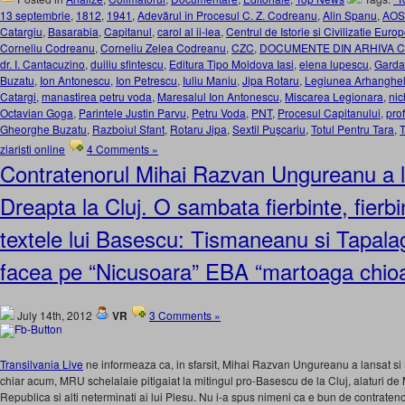
13 septembrie
,
1812
,
1941
,
Adevărul în Procesul C. Z. Codreanu
,
Alin Spanu
,
AO
Catargiu
,
Basarabia
,
Capitanul
,
carol al ii-lea
,
Centrul de Istorie si Civilizatie Euro
Corneliu Codreanu
,
Corneliu Zelea Codreanu
,
CZC
,
DOCUMENTE DIN ARHIVA 
dr. I. Cantacuzino
,
duiliu sfintescu
,
Editura Tipo Moldova Iasi
,
elena lupescu
,
Garda
Buzatu
,
Ion Antonescu
,
Ion Petrescu
,
Iuliu Maniu
,
Jipa Rotaru
,
Legiunea Arhanghelu
Catargi
,
manastirea petru voda
,
Maresalul Ion Antonescu
,
Miscarea Legionara
,
nic
Octavian Goga
,
Parintele Justin Parvu
,
Petru Voda
,
PNT
,
Procesul Capitanului
,
prof
Gheorghe Buzatu
,
Razboiul Sfant
,
Rotaru Jipa
,
Sextil Puşcariu
,
Totul Pentru Tara
,
T
ziaristi online
4 Comments »
Contratenorul Mihai Razvan Ungureanu a 
Dreapta la Cluj. O sambata fierbinte, fierb
textele lui Basescu: Tismaneanu si Tapalag
facea pe “Nicusoara” EBA “martoaga chioa
July 14th, 2012
VR
3 Comments »
Transilvania Live
ne informeaza ca, in sfarsit, Mihai Razvan Ungureanu a lansat si 
chiar acum, MRU schelalaie pitigaiat la mitingul pro-Basescu de la Cluj, alaturi d
Republica si alti neterminati ai lui Plesu. Nu i-a spus nimeni ca e bun de contrateno