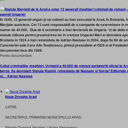
În 1849, 12 generali unguri şi un colonel au fost executaţi la Arad, în România, î
Marţiale austriece. Cei 13 sunt responsabili de o campanie de exterminare in ma
numar de 40.000. Ziua de 6 octombrie a fost declarată de Ungaria “zi de doliu n
statuie ridicata pentru preamarirea lor in vremea Ungariei Mari si demolata apo
Bratianu in 1924 a fost reinstalata de Adrian Nastase in 2004, dupa fix 80 de an
Cancelariei sale ii era Alin Teodorescu, primul presedinte al GDS si al Fundatiei
documentat inca din 1988.
Pentru documentare:
Cultul criminalilor maghiari. Ucigasii a 40.000 de romani sarbatoriti oficial la A
berna. Sa demolam Statuia Rusinii, reinstalata de Nastase si Soros! Editoriale
si… Adrian Nastase
Noua Dreapta Arad
CATRE,
SECRETARUL PRIMARIEI MUNICIPIULUI ARAD
Stimata Doamna Secretar, Lilioara Stepanescu