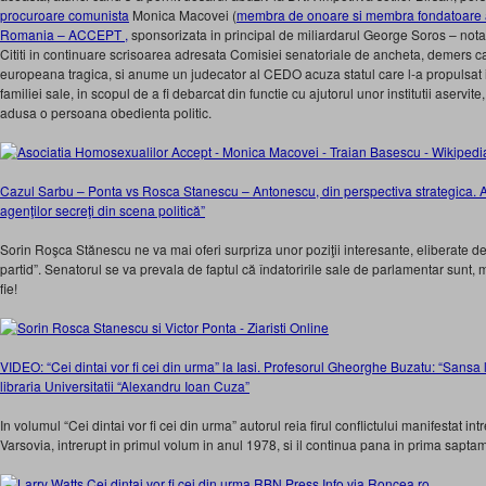
procuroare comunista
Monica Macovei (
membra de onoare si membra fondatoare a
Romania – ACCEPT ,
sponsorizata in principal de miliardarul George Soros – nota
Cititi in continuare scrisoarea adresata Comisiei senatoriale de ancheta, demers c
europeana tragica, si anume un judecator al CEDO acuza statul care l-a propulsat in
familiei sale, in scopul de a fi debarcat din functie cu ajutorul unor institutii aservite
adusa o persoana obedienta politic.
Cazul Sarbu – Ponta vs Rosca Stanescu – Antonescu, din perspectiva strategica. 
agenţilor secreţi din scena politică”
Sorin Roşca Stănescu ne va mai oferi surpriza unor poziţii interesante, eliberate de
partid”. Senatorul se va prevala de faptul că îndatoririle sale de parlamentar sunt, m
fie!
VIDEO: “Cei dintai vor fi cei din urma” la Iasi. Profesorul Gheorghe Buzatu: “Sansa 
libraria Universitatii “Alexandru Ioan Cuza”
In volumul “Cei dintai vor fi cei din urma” autorul reia firul conflictului manifestat i
Varsovia, intrerupt in primul volum in anul 1978, si il continua pana in prima sapt