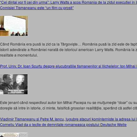
“Cei dintai vor fi cei din urma”: Larry Watts a scos Romania de la zidul executiei in 
Comisiei Tismaneanu este “un film cu prosti”
Când România era pusă la zid ca la Târgoviște… România pusă la zid este de fapt la
istorii adevărate a României narată de istoricul american Larry Watts. România la zid 
realitate a momentului.
Prof. Univ. Dr. Ioan Scurtu despre elucubratiile tismanenilor si liichelelor: Ion Mihai 
Este jenant când respectivul autor Ion MIhai Pacepa nu se mulţumeşte “doar” cu sup
doreşte să intre în istorie, ci minte, falsifică grosolan realităţile, sperând că astfel ci
Vladimir Tismaneanu si Petre M. Iancu, lugubre atacuri kominterniste la adresa lui 
Corneliu Vlad da o lectie de demnitate romaneasca postului Deutsche Welle