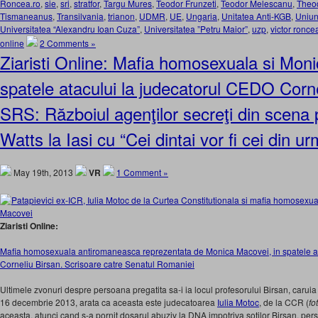
Roncea.ro
,
sie
,
sri
,
stratfor
,
Targu Mures
,
Teodor Frunzeti
,
Teodor Melescanu
,
Theod
Tismaneanus
,
Transilvania
,
trianon
,
UDMR
,
UE
,
Ungaria
,
Unitatea Anti-KGB
,
Uniune
Universitatea “Alexandru Ioan Cuza”
,
Universitatea ”Petru Maior”
,
uzp
,
victor ronce
online
2 Comments »
Ziaristi Online: Mafia homosexuala si Moni
spatele atacului la judecatorul CEDO Corne
SRS: Războiul agenţilor secreţi din scena p
Watts la Iasi cu “Cei dintai vor fi cei din 
May 19th, 2013
VR
1 Comment »
Ziaristi Online:
Mafia homosexuala antiromaneasca reprezentata de Monica Macovei, in spatele a
Corneliu Birsan. Scrisoare catre Senatul Romaniei
Ultimele zvonuri despre persoana pregatita sa-i ia locul profesorului Birsan, caruia
16 decembrie 2013, arata ca aceasta este judecatoarea
Iulia Motoc
, de la CCR (
fo
aceasta, atunci cand s-a pornit dosarul abuziv la DNA impotriva sotilor Birsan, pe