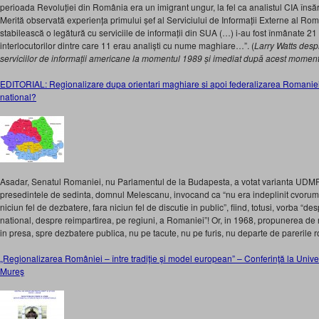
perioada Revoluției din România era un imigrant ungur, la fel ca analistul CIA îns
Merită observată experiența primului șef al Serviciului de Informații Externe al Ro
stabilească o legătură cu serviciile de informații din SUA (…) i-au fost înmânate 21 d
interlocutorilor dintre care 11 erau analiști cu nume maghiare…”. (
Larry Watts desp
serviciilor de informații americane la momentul 1989 și imediat după acest moment
EDITORIAL: Regionalizare dupa orientari maghiare si apoi federalizarea Romaniei
national?
Asadar, Senatul Romaniei, nu Parlamentul de la Budapesta, a votat varianta UDMR,
presedintele de sedinta, domnul Melescanu, invocand ca “nu era indeplinit cvorumul 
niciun fel de dezbatere, fara niciun fel de discutie in public”, fiind, totusi, vorba “d
national, despre reimpartirea, pe regiuni, a Romaniei”! Or, in 1968, propunerea de r
in presa, spre dezbatere publica, nu pe tacute, nu pe furis, nu departe de parerile r
„Regionalizarea României – între tradiţie şi model european” – Conferinţă la Unive
Mureş