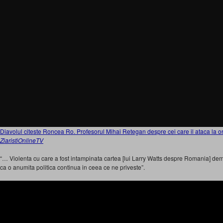
Diavolul citeste Roncea Ro. Profesorul Mihai Retegan despre cei care il ataca la o
ZiaristiOnlineTV
“… Violenta cu care a fost intampinata cartea [lui Larry Watts despre Romania] de
ca o anumita politica continua in ceea ce ne priveste”.