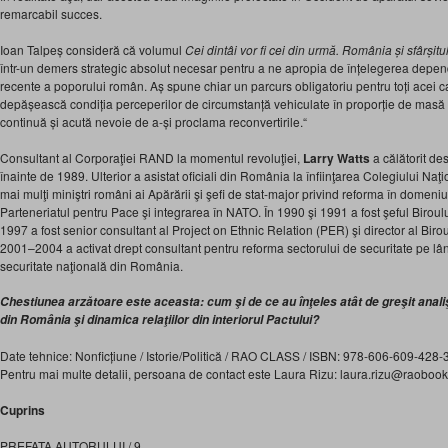
remarcabil succes.
Ioan Talpeș consideră că volumul
Cei dintâi vor fi cei din urmă. România și sfârșit
într-un demers strategic absolut necesar pentru a ne apropia de înțelegerea depende
recente a poporului român. Aș spune chiar un parcurs obligatoriu pentru toți acei c
depășească condiția perceperilor de circumstanță vehiculate în proporție de masă de 
continuă și acută nevoie de a-și proclama reconvertirile.“
Consultant al Corporaţiei RAND la momentul revoluţiei,
Larry Watts
a călătorit de
înainte de 1989. Ulterior a asistat oficiali din România la înfiinţarea Colegiului Naţ
mai mulţi miniştri români ai Apărării şi şefi de stat-major privind reforma în domen
Parteneriatul pentru Pace şi integrarea în NATO. În 1990 şi 1991 a fost şeful Biroul
1997 a fost senior consultant al Project on Ethnic Relation (PER) şi director al Bir
2001–2004 a activat drept consultant pentru reforma sectorului de securitate pe lân
securitate naţională din România.
Chestiunea arzătoare este aceasta: cum şi de ce au înţeles atât de greşit analişt
din România şi dinamica relaţiilor din interiorul Pactului?
Date tehnice: Nonficțiune / Istorie/Politică / RAO CLASS / ISBN: 978-606-609-428-3 
Pentru mai multe detalii, persoana de contact este Laura Rizu: laura.rizu@raoboo
Cuprins
PREFAȚA AUTORULUI / 9