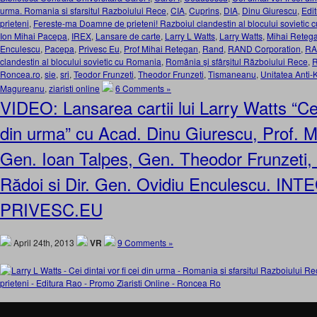
urma. Romania si sfarsitul Razboiului Rece
,
CIA
,
Cuprins
,
DIA
,
Dinu Giurescu
,
Edi
prieteni
,
Fereste-ma Doamne de prieteni! Razboiul clandestin al blocului sovietic
Ion Mihai Pacepa
,
IREX
,
Lansare de carte
,
Larry L Watts
,
Larry Watts
,
Mihai Reteg
Enculescu
,
Pacepa
,
Privesc Eu
,
Prof Mihai Retegan
,
Rand
,
RAND Corporation
,
R
clandestin al blocului sovietic cu Romania
,
România și sfârșitul Războiului Rece
,
R
Roncea.ro
,
sie
,
sri
,
Teodor Frunzeti
,
Theodor Frunzeti
,
Tismaneanu
,
Unitatea Anti
Magureanu
,
ziaristi online
6 Comments »
VIDEO: Lansarea cartii lui Larry Watts “Cei 
din urma” cu Acad. Dinu Giurescu, Prof. M
Gen. Ioan Talpes, Gen. Theodor Frunzeti, D
Rădoi si Dir. Gen. Ovidiu Enculescu. INT
PRIVESC.EU
April 24th, 2013
VR
9 Comments »