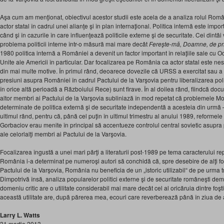
Aşa cum am menţionat, obiectivul acestor studii este acela de a analiza rolul Româ
actor statal în cadrul unei alianţe şi în plan internaţional. Politica internă este impo
când şi în cazurile în care influenţează politicile externe şi de securitate. Cei dintâi
problema politicii interne într-o măsură mai mare decât
Fereşte-mă, Doamne, de pr
1980 politica internă a României a devenit un factor important în relaţiile sale cu O
Unite ale Americii în particular. Dar focalizarea pe România ca actor statal este nesc
din mai multe motive. În primul rând, deoarece dovezile că URSS a exercitat sau a 
presiuni asupra României în cadrul Pactului de la Varşovia pentru liberalizarea polit
în orice altă perioadă a Războiului Rece) sunt firave. În al doilea rând, fiindcă docu
altor membri ai Pactului de la Varşovia subliniază în mod repetat că problemele M
determinate de politica externă şi de securitate independentă a acesteia din urmă – 
ultimul rând, pentru că, până cel puţin în ultimul trimestru al anului 1989, reforme
Gorbaciov erau menite în principal să accentueze controlul central sovietic asupra po
ale celorlalţi membri ai Pactului de la Varşovia.
Focalizarea îngustă a unei mari părţi a literaturii post-1989 pe tema caracterului rep
România i-a determinat pe numeroşi autori să conchidă că, spre desebire de alţi fo
Pactului de la Varşovia, România nu beneficia de un „istoric utilizabil“ de pe urma 
Dimpotrivă însă, analiza popularelor politici externe şi de securitate româneşti dem
domeniu critic are o utilitate considerabil mai mare decât cel al oricăruia dintre foştii
această utilitate are, după părerea mea, ecouri care reverberează până în ziua de 
Larry L. Watts
31 martie 2013