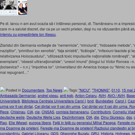
Pe dl. Iancu n-am avut ocazia să-l întâlnesc personal, dl. Tismăneanu m-a impresiona
care m-a salutat discret, dar ca pe un vechi prieten, deşi nu ne văzuserăm până atu
interviu cu preşedintele Ion Iliescu
.
Ziaristul din Germania vorbeşte de “nemernicie”, “minciună”, “hidoasele metode”, 
naziştilor”, “primitivul ton xenofob”, “faţa sinistră”, “ticăloşie”, “inflexiuni fasciste şi l
relativizarea Holocaustului”, “utilizează toxic impulsurile naţionaliste româneşti”, “
exemplare”, “obsesii ultranaţionaliste”, “uneori imund” (blogul lui Victor Roncea –n
(bolsevica? – n.n.) “împotriva lor”. Universitarul din America începe cu “Nimic nu es
mai repugnant…”
Posted in
Documentare
,
Top News
Tags:
"NICU"
,
"THOMAS"
,
0110
,
15 mai 
Ambasada Germaniei
,
andrei plesu
,
anti-kgb
,
Anton Celaru
,
AVH
,
AVO / AVH
,
Base
Universitară
,
Biblioteca Centrala Universitara Carol I
,
bnd
,
Bundestag
,
Carol I
,
Caz
urma vor fi cei dintai
,
Cei dintai vor fi cei din urma
,
Cei dintai vor fi cei din urma. Ro
Rece
,
Chisinau
,
CIA
,
cie
,
CNSAS
,
comisia tismaneanu
,
Contributors
,
Corneliu Vla
deutsche welle
,
Deutsche Welle Lies
,
Dezinformare
,
DIA
,
die
,
Dinu Giurescu
,
dss
,
Rao
,
Elie Wiesel
,
europa libera
,
Faţă în faţă cu generalul Mihai Pacepa
,
Fereste-m
ma Doamne de prieteni
,
Fereste-ma Doamne de prieteni! Razboiul clandestin al bl
constantiniu
,
Gabriel Liiceanu
,
GDS
,
Gheorghe Buzatu
,
GRU
,
Historia
,
Hotnews
,
H