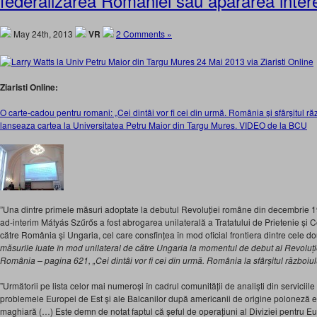
federalizarea Romaniei sau apararea intere
May 24th, 2013
VR
2 Comments »
Ziaristi Online:
O carte-cadou pentru romani: „Cei dintâi vor fi cei din urmă. România și sfârșitul răz
lanseaza cartea la Universitatea Petru Maior din Targu Mures. VIDEO de la BCU
”Una dintre primele măsuri adoptate la debutul Revoluției române din decembrie 1
ad-interim Mátyás Szűrős a fost abrogarea unilaterală a Tratatului de Prietenie ș
către România și Ungaria, cel care consfințea în mod oficial frontiera dintre cele d
măsurile luate în mod unilateral de către Ungaria la momentul de debut al Revoluț
România – pagina 621, „Cei dintâi vor fi cei din urmă. România la sfârșitul războiul
”Următorii pe lista celor mai numeroși în cadrul comunității de analiști din serviciile
problemele Europei de Est și ale Balcanilor după americanii de origine poloneză e
maghiară (…) Este demn de notat faptul că șeful de operațiuni al Diviziei pentru E