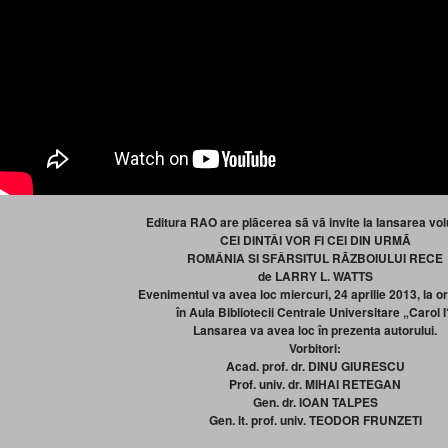
Editura RAO are plãcerea sã vã invite la lansarea vo
CEI DINTÂI VOR FI CEI DIN URMÃ
ROMÂNIA SI SFÂRSITUL RÃZBOIULUI RECE
de LARRY L. WATTS
Evenimentul va avea loc miercuri, 24 aprilie 2013, la or
în Aula Bibliotecii Centrale Universitare „Carol I
Lansarea va avea loc în prezenta autorului.
Vorbitori:
Acad. prof. dr. DINU GIURESCU
Prof. univ. dr. MIHAI RETEGAN
Gen. dr. IOAN TALPES
Gen. lt. prof. univ. TEODOR FRUNZETI