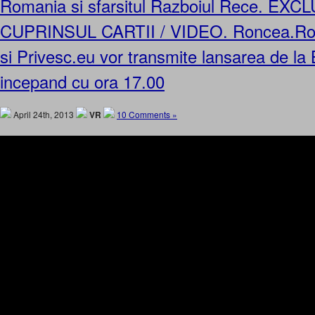
Romania si sfarsitul Razboiul Rece. EXCL
CUPRINSUL CARTII / VIDEO. Roncea.Ro, Z
si Privesc.eu vor transmite lansarea de la 
incepand cu ora 17.00
April 24th, 2013
VR
10 Comments »