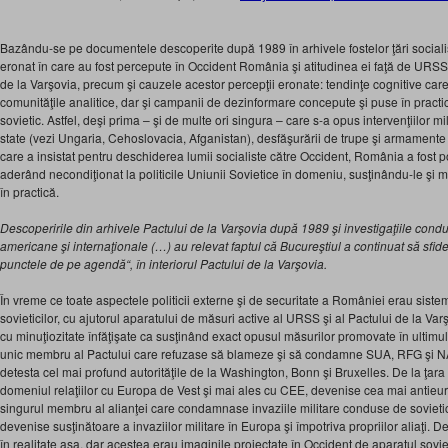
Bazându-se pe documentele descoperite după 1989 în arhivele fostelor ţări sociali
eronat în care au fost percepute în Occident România şi atitudinea ei faţă de URSS 
de la Varşovia, precum şi cauzele acestor percepţii eronate: tendinţe cognitive car
comunităţile analitice, dar şi campanii de dezinformare concepute şi puse în practic
sovietic. Astfel, deşi prima – şi de multe ori singura – care s-a opus intervenţiilor mili
state (vezi Ungaria, Cehoslovacia, Afganistan), desfăşurării de trupe şi armamente ş
care a insistat pentru deschiderea lumii socialiste către Occident, România a fost po
aderând necondiţionat la politicile Uniunii Sovietice în domeniu, susţinându-le şi mi
în practică.
Descoperirile din arhivele Pactului de la Varşovia după 1989 şi investigaţiile con
americane şi internaţionale (…) au relevat faptul că Bucureştiul a continuat să sf
punctele de pe agendă“, în interiorul Pactului de la Varşovia.
În vreme ce toate aspectele politicii externe şi de securitate a României erau sistema
sovieticilor, cu ajutorul aparatului de măsuri active al URSS şi al Pactului de la Va
cu minuţiozitate înfăţişate ca susţinând exact opusul măsurilor promovate în ultimul 
unic membru al Pactului care refuzase să blameze şi să condamne SUA, RFG şi 
detesta cel mai profund autorităţile de la Washington, Bonn şi Bruxelles. De la ţara c
domeniul relaţiilor cu Europa de Vest şi mai ales cu CEE, devenise cea mai antieur
singurul membru al alianţei care condamnase invaziile militare conduse de sovietic
devenise susţinătoare a invaziilor militare în Europa şi împotriva propriilor aliaţi
în realitate aşa, dar acestea erau imaginile proiectate în Occident de aparatul sovi