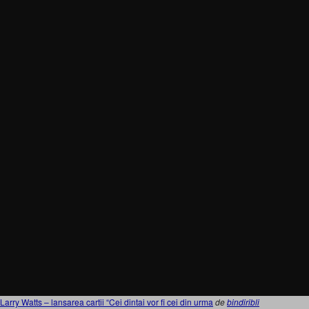
Larry Watts – lansarea cartii “Cei dintai vor fi cei din urma
de
bindiribli