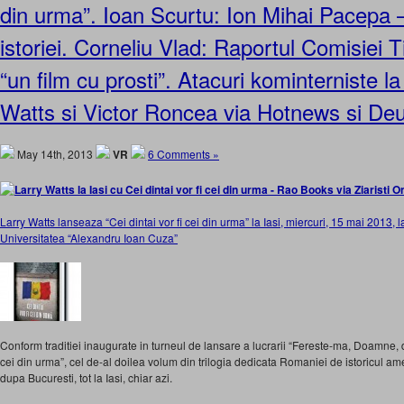
din urma”. Ioan Scurtu: Ion Mihai Pacepa – 
istoriei. Corneliu Vlad: Raportul Comisiei
“un film cu prosti”. Atacuri kominterniste la
Watts si Victor Roncea via Hotnews si De
May 14th, 2013
VR
6 Comments »
Larry Watts lanseaza “Cei dintai vor fi cei din urma” la Iasi, miercuri, 15 mai 2013, la
Universitatea “Alexandru Ioan Cuza”
Conform traditiei inaugurate in turneul de lansare a lucrarii “Fereste-ma, Doamne, d
cei din urma”, cel de-al doilea volum din trilogia dedicata Romaniei de istoricul ame
dupa Bucuresti, tot la Iasi, chiar azi.