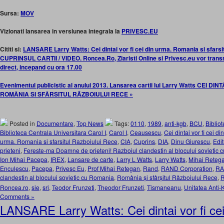
Sursa:
MOV
Vizionati lansarea in versiunea integrala la
PRIVESC.EU
Cititi si:
LANSARE Larry Watts: Cei dintai vor fi cei din urma. Romania si sfars
CUPRINSUL CARTII / VIDEO. Roncea.Ro, Ziaristi Online si Privesc.eu vor trans
direct, incepand cu ora 17.00
Evenimentul publicistic al anului 2013. Lansarea cartii lui Larry Watts CEI DI
ROMÂNIA SI SFÂRSITUL RÃZBOIULUI RECE »
Posted in
Documentare
,
Top News
Tags:
0110
,
1989
,
anti-kgb
,
BCU
,
Biblio
Biblioteca Centrala Universitara Carol I
,
Carol I
,
Ceausescu
,
Cei dintai vor fi cei d
urma. Romania si sfarsitul Razboiului Rece
,
CIA
,
Cuprins
,
DIA
,
Dinu Giurescu
,
Edi
prieteni
,
Fereste-ma Doamne de prieteni! Razboiul clandestin al blocului sovietic
Ion Mihai Pacepa
,
IREX
,
Lansare de carte
,
Larry L Watts
,
Larry Watts
,
Mihai Reteg
Enculescu
,
Pacepa
,
Privesc Eu
,
Prof Mihai Retegan
,
Rand
,
RAND Corporation
,
R
clandestin al blocului sovietic cu Romania
,
România și sfârșitul Războiului Rece
,
R
Roncea.ro
,
sie
,
sri
,
Teodor Frunzeti
,
Theodor Frunzeti
,
Tismaneanu
,
Unitatea Anti
Comments »
LANSARE Larry Watts: Cei dintai vor fi ce