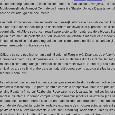
documente originale din arhivele foştilor membri ai Pactului de la Varşovia, ale fost
Moldoveneşti, ale Agenţiei Centrale de Informaţii a Statelor Unite, a Departamentulu
care se vor adăuga alte documente.
Cei dintâi vor fi cei din urmă
se constituie în esenţă într-o serie de studii de caz. U
ale operaţiunilor clandestine şi de dezinformare ale sovieticilor şi procesul de sist
cadrul alianţei. Altele se concentrează asupra eforturilor româneşti de a bloca utili
pe un instrument de proiecţie a puterii sovietice, de folosire a medierii ca o modalit
influenţei sovietice în diverse regiuni ale lumii şi de a urma politici de securitate 
exercitarea puterii militare sovietice.
Căldura cu care publicul român a primit volumul
Fereşte-mă, Doamne, de prieteni
a
lucrare de anvergura şi dimensiunile ei, cu mai multe tiraje după cel dintâi, lansat 
reliefată discrepanţa uriaşă dintre politica internă restrictivă a României şi cea exte
criticat lucrarea ca fiind o abordare „unilaterală“, deoarece nu aborda şi situaţia gr
regimului comunist.
Faptul că volumul în cauză nu s-a axat asupra acestei chestiuni este, în mod cert, 
prieteni
a fost conceput, în parte, pentru a corecta o perspectivă. Înainte de public
privind România în cursul Războiului Rece care nu se focalizau în mod covârşitor 
represiunii interne, ignorând complet comportamentul şi politica sa externă şi de se
de rare, încât extraordinarele sale parteneriate occidentale erau interpretate deseo
eronate ale Vestului, iar opiniile laudative exprimate de cinci preşedinţi americani ş
privite ca fiind nu evaluări corecte, ci rezultatul credulităţii occidentale. Chiar şi i
de la Varşovia a fost atribuită în mod greşit eşecurilor ei în domeniul liberalizării şi 