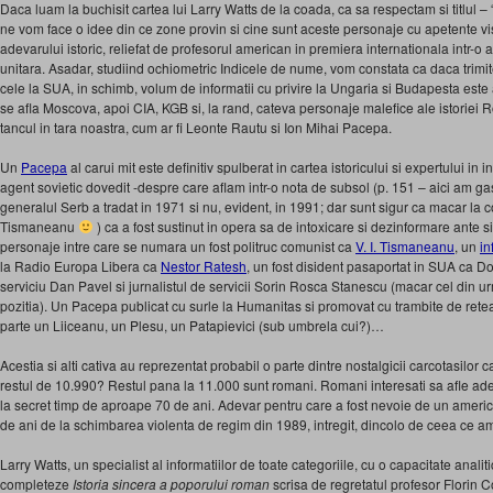
Daca luam la buchisit cartea lui Larry Watts de la coada, ca sa respectam si titlul – “
ne vom face o idee din ce zone provin si cine sunt aceste personaje cu apetente vi
adevarului istoric, reliefat de profesorul american in premiera internationala intr
unitara. Asadar, studiind ochiometric Indicele de nume, vom constata ca daca trim
cele la SUA, in schimb, volum de informatii cu privire la Ungaria si Budapesta este a
se afla Moscova, apoi CIA, KGB si, la rand, cateva personaje malefice ale istoriei 
tancul in tara noastra, cum ar fi Leonte Rautu si Ion Mihai Pacepa.
Un
Pacepa
al carui mit este definitiv spulberat in cartea istoricului si expertului in
agent sovietic dovedit -despre care aflam intr-o nota de subsol (p. 151 – aici am gas
generalul Serb a tradat in 1971 si nu, evident, in 1991; dar sunt sigur ca macar la co
Tismaneanu
) ca a fost sustinut in opera sa de intoxicare si dezinformare ante 
personaje intre care se numara un fost politruc comunist ca
V. I. Tismaneanu
, un
in
la Radio Europa Libera ca
Nestor Ratesh
, un fost disident pasaportat in SUA ca D
serviciu Dan Pavel si jurnalistul de servicii Sorin Rosca Stanescu (macar cel din u
pozitia). Un Pacepa publicat cu surle la Humanitas si promovat cu trambite de ret
parte un Liiceanu, un Plesu, un Patapievici (sub umbrela cui?)…
Acestia si alti cativa au reprezentat probabil o parte dintre nostalgicii carcotasilor c
restul de 10.990? Restul pana la 11.000 sunt romani. Romani interesati sa afle adev
la secret timp de aproape 70 de ani. Adevar pentru care a fost nevoie de un americ
de ani de la schimbarea violenta de regim din 1989, intregit, dincolo de ceea ce am tr
Larry Watts, un specialist al informatiilor de toate categoriile, cu o capacitate anali
completeze
Istoria sincera a poporului roman
scrisa de regretatul profesor Florin Co