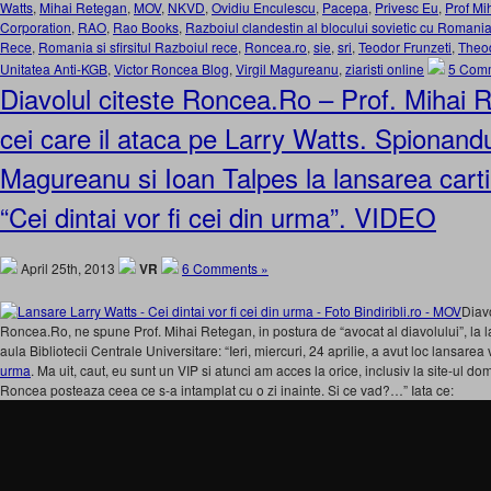
Watts
,
Mihai Retegan
,
MOV
,
NKVD
,
Ovidiu Enculescu
,
Pacepa
,
Privesc Eu
,
Prof Mi
Corporation
,
RAO
,
Rao Books
,
Razboiul clandestin al blocului sovietic cu Romani
Rece
,
Romania si sfirsitul Razboiul rece
,
Roncea.ro
,
sie
,
sri
,
Teodor Frunzeti
,
Theod
Unitatea Anti-KGB
,
Victor Roncea Blog
,
Virgil Magureanu
,
ziaristi online
5 Com
Diavolul citeste Roncea.Ro – Prof. Mihai 
cei care il ataca pe Larry Watts. Spionandu-i
Magureanu si Ioan Talpes la lansarea cartii
“Cei dintai vor fi cei din urma”. VIDEO
April 25th, 2013
VR
6 Comments »
Diavo
Roncea.Ro, ne spune Prof. Mihai Retegan, in postura de “avocat al diavolului”, la la
aula Bibliotecii Centrale Universitare: “Ieri, miercuri, 24 aprilie, a avut loc lansare
urma
. Ma uit, caut, eu sunt un VIP si atunci am acces la orice, inclusiv la site-u
Roncea posteaza ceea ce s-a intamplat cu o zi inainte. Si ce vad?…” Iata ce: