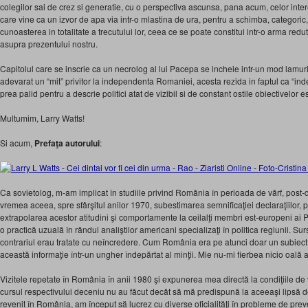
colegilor sai de crez si generatie, cu o perspectiva ascunsa, pana acum, celor inte
care vine ca un izvor de apa via intr-o mlastina de ura, pentru a schimba, categoric, 
cunoasterea in totalitate a trecutului lor, ceea ce se poate constitui intr-o arma red
asupra prezentului nostru.
Capitolul care se inscrie ca un necrolog al lui Pacepa se incheie intr-un mod lamurit
adevarat un “mit” privitor la independenta Romaniei, acesta rezida in faptul ca “i
prea palid pentru a descrie politici atat de vizibil si de constant ostile obiectivelor es
Multumim, Larry Watts!
Si acum,
Prefaţa autorului
:
Ca sovietolog, m-am implicat în studiile privind România în perioada de vârf, post
vremea aceea, spre sfârşitul anilor 1970, subestimarea semnificaţiei declaraţiilor, pol
extrapolarea acestor atitudini şi comportamente la ceilalţi membri est-europeni ai 
o practică uzuală în rândul analiştilor americani specializaţi în politica regiunii. S
contrariul erau tratate cu neîncredere. Cum România era pe atunci doar un subiect d
această informaţie într-un ungher îndepărtat al minţii. Mie nu-mi fierbea nicio oală
Vizitele repetate în România în anii 1980 şi expunerea mea directă la condiţiile de
cursul respectivului deceniu nu au făcut decât să mă predispună la aceeaşi lipsă
revenit în România, am început să lucrez cu diverse oficialităţi în probleme de preve