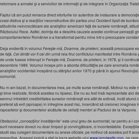
reformare a armatei şi a serviciilor de informaţii şi de integrare în Organizaţia Trata
Faptul că am putut remarca direct eforturile lor autentice de instaurare a democraţie
cvasi-distrus şi a reacţiilor neconstructive din partea unui Occident lipsit de bunăv
atitudinile neîncrezătoare ale analiştilor americani faţă de sursele româneşti, atitu
Războiului Rece. Astfel, dorinţa de a descifra cauzele acestei continue percepţii greş
comportamentelor României s-a transformat pentru mine într-o preocupare constan
Deja evidentă în volumul
Fereşte-mă, Doamne, de prieteni
, această preocupare este
de faţă.
Cei dintâi vor fi cei din urmă
reia firul conflictului manifestat între România
de unde fusese întrerupt în Fereşte-mă, Doamne, de prieteni, în 1978, şi îl continu
decembrie 1989. Volumul începe prin a aborda dificultăţile pe care anomalia român
analiştilor occidentali începând cu sfârşitul anilor 1970 şi până în ajunul Revoluţie
comunist.
Nu m-am bazat, în documentarea mea, pe multe surse româneşti. Motivul nu este n
şi bine realizate, fiindcă acestea nu lipsesc. Ele nu au fost însă reprezentate aici
semnul întrebării credibilitatea surselor româneşti era atât de extinsă, încât atunc
preferat să evit (aproape) în întregime acest risc, încercând să creionez imaginea î
rapoartelor şi documentelor alcătuite de ceilalţi membri ai Pactului de la Varşovia.
Obstacolul „concepţiilor încetăţenite“ este unul greu de surmontat, iar pentru a-i co
sunt necesare dovezi nu doar limpezi şi convingătoare, ci incontestabile. Excepţiil
studii sau culegeri documentare cu anexe oficiale, pe motivul că acestea pot fi acc
respective. Aceeaşi logică a stat la baza website-ului
www.larrylwatts.com
, pe care