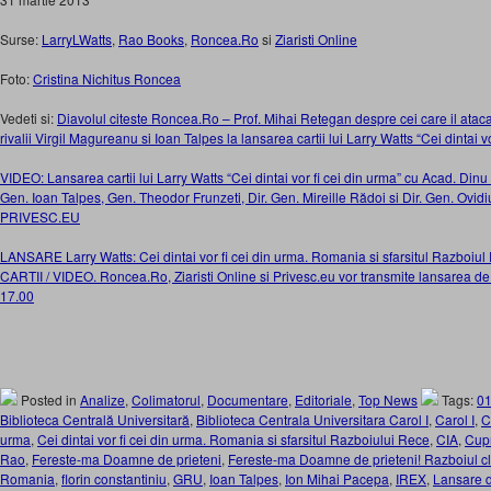
Surse:
LarryLWatts
,
Rao Books
,
Roncea.Ro
si
Ziaristi Online
Foto:
Cristina Nichitus Roncea
Vedeti si:
Diavolul citeste Roncea.Ro – Prof. Mihai Retegan despre cei care il atac
rivalii Virgil Magureanu si Ioan Talpes la lansarea cartii lui Larry Watts “Cei dintai 
VIDEO: Lansarea cartii lui Larry Watts “Cei dintai vor fi cei din urma” cu Acad. Din
Gen. Ioan Talpes, Gen. Theodor Frunzeti, Dir. Gen. Mireille Rădoi si Dir. Gen. Ov
PRIVESC.EU
LANSARE Larry Watts: Cei dintai vor fi cei din urma. Romania si sfarsitul Razb
CARTII / VIDEO. Roncea.Ro, Ziaristi Online si Privesc.eu vor transmite lansarea de
17.00
Posted in
Analize
,
Colimatorul
,
Documentare
,
Editoriale
,
Top News
Tags:
0
Biblioteca Centrală Universitară
,
Biblioteca Centrala Universitara Carol I
,
Carol I
,
C
urma
,
Cei dintai vor fi cei din urma. Romania si sfarsitul Razboiului Rece
,
CIA
,
Cup
Rao
,
Fereste-ma Doamne de prieteni
,
Fereste-ma Doamne de prieteni! Razboiul cla
Romania
,
florin constantiniu
,
GRU
,
Ioan Talpes
,
Ion Mihai Pacepa
,
IREX
,
Lansare d