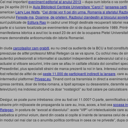
Cel mai important
eveniment editorial al anului 2013
– dupa cum istoria o va confir
pe 24 aprilie 2013 in
Aula Bibliotecii Centrale Universitare “Carol I”
:
lansarea cartii
american
Larry Lee Watts
, “
Cei dintai vor fi cei din urma. Romania si sfaristul Raz
volumului
Fereste-ma, Doamne, de prieteni. Razboiul clandestin al blocului soviet
sunt publicate de
Editura Rao
in cadrul unei trilogii destinate recuperarii istoriei r
parte si o lucrare focalizata pe evenimentele din si de dupa decembrie 1989. Print
manifestarea istorica a avut loc la exact 23 de ani de la ocuparea Pietei Universitat
mare demonstratie anticomunista din istoria Romaniei.
In ciuda
carcotasilor cam grabiti
, eu nu cred ca audienta de la BCU a fost constituit
prevazuse de altfel profesorul Mihai Retegan ca se va spune. Cu ochiul meu de simp
autentici profesionisti ai informatiei si cautatori independenti ai adevarului cat si o p
actualei si viitoare securimi, intre care se aflau in calitate oficiala doi consilieri spe
Presedintiei, plus specialisti straini de marca prezenti la noi in tara. Interesul ext
fost reflectat de altfel de cei
peste 11.000 de participanti indirecti la lansare
, care a
intermediul platformei
Privesc.eu
. Tinand cont ca transmisia in direct a evenimentul
(presa centrala, doar de limba romana, a lipsit aproape cu desavarsire, daramite s
televiziuni) ma indoiesc profund ca doar “nostalgicii” au fost calare pe calculatoare
Desigur, se poate pune intrebarea: cine au fost cei 11.000? O parte, semnificativa d
otravire prin mijloacele de propaganda la care au, inca, acces, a fost cea
scoasa in
Retegan
, in postura de “avocat al diavolului”: acele “VIP”-uri intelectualoide care 
salbatica si primul volum, dand din coada si copite si inainte de lansarea celui de
in modul cel mai clar ca o anumita politica continua in ceea ce ne priveste”, dupa c