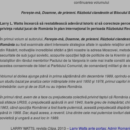
continuarea volumului
Ferește-mă, Doamne, de prieteni. Războiul clandestin al Blocului 
Larry L. Watts încearcă să restabilească adevărul istoric si să corecteze percep
privinţa rolului jucat de România în plan internaţional în perioada Războiului Re
În primul volum al autorului,
Fereşte-mă, Doamne, de prieteni. Războiul clandestin
au fost examinate atent interesele strategice aflate în spatele relaţiilor an
România
din Răsărit, motivaţiile incredibilei sfidări a ţării noastre la adresa Moscovei, metod
securitate de sub jugul sovietic, scopurile opoziţiei faţă de politicile de la Kremlin şi,
loialiştilor din rândul membrilor Pactului de la Varşovia în cele mai înalte consilii a
acestea consemnate de lideri ai Partidului Comunist, de comandanţi militari şi de org
Volumul al doilea ajunge până în prima săptămână din decembrie 1989, oprindu-se ch
un studiu bazat pe analiza celor întâmplate între anii 1950 şi 1978, primul capitol 
întrebările: cum şi de ce SUA nu au înţeles România.
În primul rând, avem de a face cu prejudecata colectivă privind faptul că România a 
să sfideze URSS, o prejudecată apărută în anii 1940, foarte greu de îndepărtat, chi
1963, când opoziţia României a fost foarte puternică, această prejudecată dispărân
până în 1968. Dar, după aceea, a revenit. Una dintre cele mai puternice lovituri d
sovietică şi ungară a avut loc în 1989.
LARRY WATTS, revista
Clipa,
2013 –
Larry Watts ante portas: Admir Romani