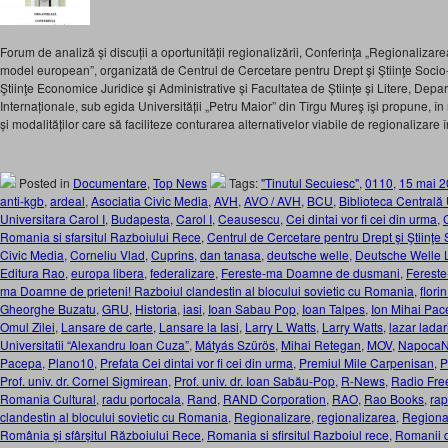
Forum de analiză și discuții a oportunității regionalizării, Conferinţa „Regionalizare
model european”, organizată de Centrul de Cercetare pentru Drept şi Ştiinţe Socio
Ştiinţe Economice Juridice şi Administrative și Facultatea de Științe și Litere, Depart
Internaționale, sub egida Universității „Petru Maior” din Tîrgu Mureş îşi propune, în 
și modalităților care să faciliteze conturarea alternativelor viabile de regionalizare în
Posted in
Documentare
,
Top News
Tags:
"Tinutul Secuiesc"
,
0110
,
15 mai 
anti-kgb
,
ardeal
,
Asociatia Civic Media
,
AVH
,
AVO / AVH
,
BCU
,
Biblioteca Centrală 
Universitara Carol I
,
Budapesta
,
Carol I
,
Ceausescu
,
Cei dintai vor fi cei din urma
,
C
Romania si sfarsitul Razboiului Rece
,
Centrul de Cercetare pentru Drept şi Ştiinţ
Civic Media
,
Corneliu Vlad
,
Cuprins
,
dan tanasa
,
deutsche welle
,
Deutsche Welle 
Editura Rao
,
europa libera
,
federalizare
,
Fereste-ma Doamne de dusmani
,
Fereste
ma Doamne de prieteni! Razboiul clandestin al blocului sovietic cu Romania
,
flori
Gheorghe Buzatu
,
GRU
,
Historia
,
iasi
,
Ioan Sabau Pop
,
Ioan Talpes
,
Ion Mihai Pa
Omul Zilei
,
Lansare de carte
,
Lansare la Iasi
,
Larry L Watts
,
Larry Watts
,
lazar ladar
Universitatii “Alexandru Ioan Cuza”
,
Mátyás Szürös
,
Mihai Retegan
,
MOV
,
Napoca
Pacepa
,
Plano10
,
Prefata Cei dintai vor fi cei din urma
,
Premiul Mile Carpenisan
,
P
Prof. univ. dr. Cornel Sigmirean
,
Prof. univ. dr. Ioan Sabău-Pop
,
R-News
,
Radio Fre
Romania Cultural
,
radu portocala
,
Rand
,
RAND Corporation
,
RAO
,
Rao Books
,
rap
clandestin al blocului sovietic cu Romania
,
Regionalizare
,
regionalizarea
,
Regiona
România și sfârșitul Războiului Rece
,
Romania si sfirsitul Razboiul rece
,
Romanii d