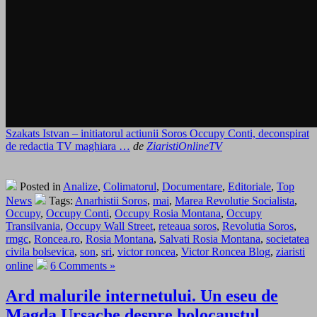
Szakats Istvan – initiatorul actiunii Soros Occupy Conti, deconspirat
de redactia TV maghiara …
de
ZiaristiOnlineTV
Posted in
Analize
,
Colimatorul
,
Documentare
,
Editoriale
,
Top
News
Tags:
Anarhistii Soros
,
mai
,
Marea Revolutie Socialista
,
Occupy
,
Occupy Conti
,
Occupy Rosia Montana
,
Occupy
Transilvania
,
Occupy Wall Street
,
reteaua soros
,
Revolutia Soros
,
rmgc
,
Roncea.ro
,
Rosia Montana
,
Salvati Rosia Montana
,
societatea
civila bolsevica
,
son
,
sri
,
victor roncea
,
Victor Roncea Blog
,
ziaristi
online
6 Comments »
Ard malurile internetului. Un eseu de
Magda Ursache despre holocaustul