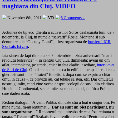
maghiara din Cluj. VIDEO
November 8th, 2011
VR
6 Comments »
Actiunea de tip eco-gherila a activistilor Soros desfasurata luni, de 7
noiembrie, la Cluj, in numele “salvarii” Rosiei Montane si sub
denumirea de “Occupy Conti”, a fost organizata de
bursierul ICR
Szakats
Istvan
.
Iata starea de fapt din data de 7 noiembrie – ziua aniversarii “marii
revolutii bolsevice” -, in centrul Clujului, dimineata: avem un om,
aflat, intamplator, pe strada, chiar in fata cladirii asediate,
intervievat
de Stiri de Cluj
. Omul stie tot ce misca in edificiul ocupat – cati eco-
gherilisti sunt – i.e. “fraieri” folositori, dupa cum se exprima chiar
omul in cauza -, ce provizii au, cat tebuie sa stea, etc. Dar omuletul
nostru guraliv, cand vine vorba despre “colegii de sus”, din cladirea
Hotelului Continental, se delimiteaza repede de ei, de frica Politiei
care dadea roata.
Redam dialogul: “A venit Politia, din cate stiu a luat
o
singur om. Pe
mine numai m-au legitimat…
Dar eu sunt un biet participant, nu
sunt organizator
…” Reporterul mai intreaba de ce a fost retinuta o
tanara. “Trecatorul” Szakats Istvan replica enervat: “Pentru ca a fost