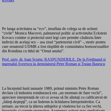
Kovaks
Pe langa activitatea sa “eco”, insuflata de colega sa de actiuni
“civile” Monica Macovei, palmaresul politic al activistului Eckstein
Kovacs contine si proiectul unei legi care permite căsătoria între
indivizi de acelaşi sex – asa zisul “parteneriat civil” -, motiv pentru
care senatorul UDMR a fost răsplătit de comunitatea homosexualilor
din România cu titlul de “Omul anului”.
Prof. univ. dr. Ioan Scurtu: RASPUNDERILE. De la Ferdinand si
maresalul Averescu la demolatorul Petre Roman si Traian Basescu
La începutul lunii ianuarie 1989, primul ministru Petre Roman
declara că industria românească era „un morman de fiare vechi”,
apreciere interpretată de cei ce aveau să fie alintaţi cu calificatvul de
„băieţi deştepţi”, ca un îndemn la lichidarea întreprinderilor. Ca
urmare, au trecut la tăierea utilajelor şi vinderea lor ca fier vechi,
însuşindu-şi sumele respective. Asemenea acţiuni erau mediatizate