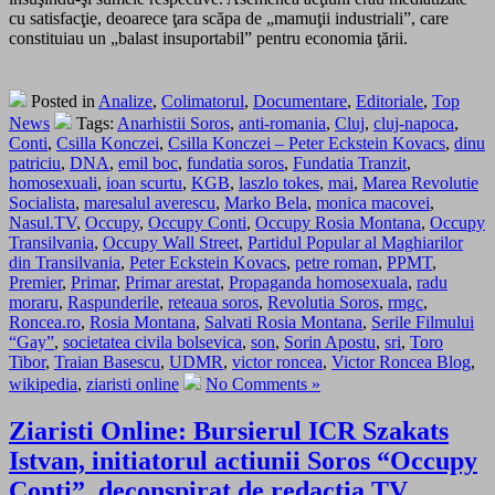
cu satisfacţie, deoarece ţara scăpa de „mamuţii industriali”, care
constituiau un „balast insuportabil” pentru economia ţării.
Posted in
Analize
,
Colimatorul
,
Documentare
,
Editoriale
,
Top
News
Tags:
Anarhistii Soros
,
anti-romania
,
Cluj
,
cluj-napoca
,
Conti
,
Csilla Konczei
,
Csilla Konczei – Peter Eckstein Kovacs
,
dinu
patriciu
,
DNA
,
emil boc
,
fundatia soros
,
Fundatia Tranzit
,
homosexuali
,
ioan scurtu
,
KGB
,
laszlo tokes
,
mai
,
Marea Revolutie
Socialista
,
maresalul averescu
,
Marko Bela
,
monica macovei
,
Nasul.TV
,
Occupy
,
Occupy Conti
,
Occupy Rosia Montana
,
Occupy
Transilvania
,
Occupy Wall Street
,
Partidul Popular al Maghiarilor
din Transilvania
,
Peter Eckstein Kovacs
,
petre roman
,
PPMT
,
Premier
,
Primar
,
Primar arestat
,
Propaganda homosexuala
,
radu
moraru
,
Raspunderile
,
reteaua soros
,
Revolutia Soros
,
rmgc
,
Roncea.ro
,
Rosia Montana
,
Salvati Rosia Montana
,
Serile Filmului
“Gay”
,
societatea civila bolsevica
,
son
,
Sorin Apostu
,
sri
,
Toro
Tibor
,
Traian Basescu
,
UDMR
,
victor roncea
,
Victor Roncea Blog
,
wikipedia
,
ziaristi online
No Comments »
Ziaristi Online: Bursierul ICR Szakats
Istvan, initiatorul actiunii Soros “Occupy
Conti”, deconspirat de redactia TV