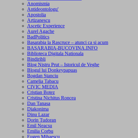
Anomismia
Antideontologu'
Apostolia
Artizanescu
Ascetic Experience
Aurel Agache
BadPolitics
Basarabia la Rascruce – atunci ca si acum
BASARABIA-BUCOVINA.INFO
Biblioteca Digitala Nationala
Bindiribli
Blog Nistru Prut – Istoricul de Veghe
Blogul lui Donkeypapuas
Bogdan Stanciu
Camelia Tabacu
CIVIC MEDIA
Cristian Botez
Cristina Nichitus Roncea
Dan Tanasa
Diakonima
Dinu Lazar
Dorin Tudoran
Emil Neacsu
Emilia Corbu
Eugen Mihaescu