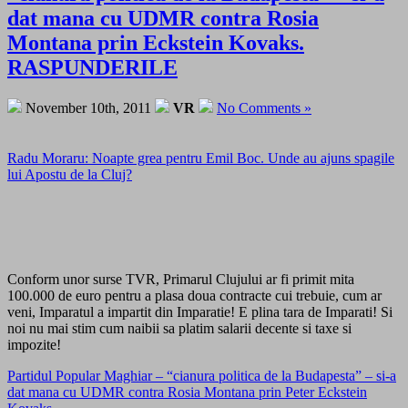
dat mana cu UDMR contra Rosia
Montana prin Eckstein Kovaks.
RASPUNDERILE
November 10th, 2011
VR
No Comments »
Radu Moraru: Noapte grea pentru Emil Boc. Unde au ajuns spagile
lui Apostu de la Cluj?
Conform unor surse TVR, Primarul Clujului ar fi primit mita
100.000 de euro pentru a plasa doua contracte cui trebuie, cum ar
veni, Imparatul a impartit din Imparatie! E plina tara de Imparati! Si
noi nu mai stim cum naibii sa platim salarii decente si taxe si
impozite!
Partidul Popular Maghiar – “cianura politica de la Budapesta” – si-a
dat mana cu UDMR contra Rosia Montana prin Peter Eckstein