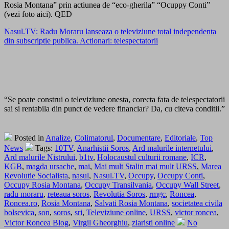
Rosia Montana” prin actiunea de “eco-gherila” “Ocuppy Conti”
(vezi foto aici). QED
Nasul.TV: Radu Moraru lanseaza o televiziune total independenta
din subscriptie publica. Actionari: telespectatorii
“Se poate construi o televiziune onesta, corecta fata de telespectatorii
sai si rentabila din punct de vedere financiar? Da, cu citeva conditii.”
Posted in
Analize
,
Colimatorul
,
Documentare
,
Editoriale
,
Top
News
Tags:
10TV
,
Anarhistii Soros
,
Ard malurile internetului
,
Ard malurile Nistrului
,
b1tv
,
Holocaustul culturii romane
,
ICR
,
KGB
,
magda ursache
,
mai
,
Mai mult Stalin mai mult URSS
,
Marea
Revolutie Socialista
,
nasul
,
Nasul.TV
,
Occupy
,
Occupy Conti
,
Occupy Rosia Montana
,
Occupy Transilvania
,
Occupy Wall Street
,
radu moraru
,
reteaua soros
,
Revolutia Soros
,
rmgc
,
Roncea
,
Roncea.ro
,
Rosia Montana
,
Salvati Rosia Montana
,
societatea civila
bolsevica
,
son
,
soros
,
sri
,
Televiziune online
,
URSS
,
victor roncea
,
Victor Roncea Blog
,
Virgil Gheorghiu
,
ziaristi online
No