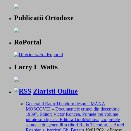
Publicatii Ortodoxe
RoPortal
Larry L Watts
Ziaristi Online
Generalul Radu Theodoru despre “MÂNA
MOSCOVEI – Documentele crimei din decembrie
1989”. Editor: Victor Roncea. Primele trei volume
intrate sub tipar la Editura TipoMoldova, cu prefețe
semnate de generalii scriitori Radu Theodoru și Aurel
Rogojan și istoricul Gh. Buzatu
19/01/2021
eXpress