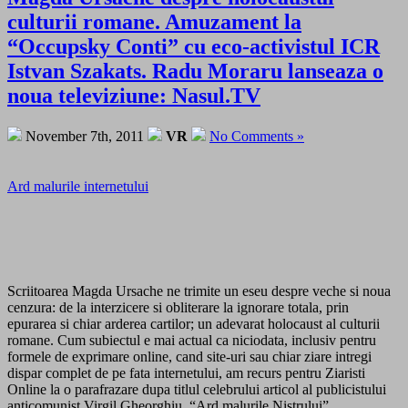
culturii romane. Amuzament la
“Occupsky Conti” cu eco-activistul ICR
Istvan Szakats. Radu Moraru lanseaza o
noua televiziune: Nasul.TV
November 7th, 2011
VR
No Comments »
Ard malurile internetului
Scriitoarea Magda Ursache ne trimite un eseu despre veche si noua
cenzura: de la interzicere si obliterare la ignorare totala, prin
epurarea si chiar arderea cartilor; un adevarat holocaust al culturii
romane. Cum subiectul e mai actual ca niciodata, inclusiv pentru
formele de exprimare online, cand site-uri sau chiar ziare intregi
dispar complet de pe fata internetului, am recurs pentru Ziaristi
Online la o parafrazare dupa titlul celebrului articol al publicistului
anticomunist Virgil Gheorghiu, “Ard malurile Nistrului”.