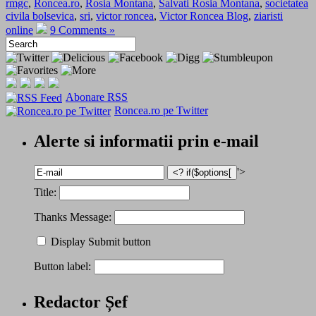
rmgc
,
Roncea.ro
,
Rosia Montana
,
Salvati Rosia Montana
,
societatea
civila bolsevica
,
sri
,
victor roncea
,
Victor Roncea Blog
,
ziaristi
online
9 Comments »
Abonare RSS
Roncea.ro pe Twitter
Alerte si informatii prin e-mail
'>
Title:
Thanks Message:
Display Submit button
Button label:
Redactor Șef