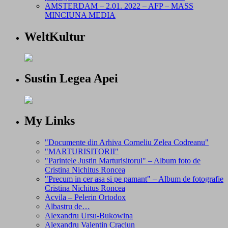
AMSTERDAM – 2.01. 2022 – AFP – MASS
MINCIUNA MEDIA
WeltKultur
Sustin Legea Apei
My Links
"Documente din Arhiva Corneliu Zelea Codreanu"
"MARTURISITORII"
"Parintele Justin Marturisitorul" – Album foto de
Cristina Nichitus Roncea
"Precum in cer asa si pe pamant" – Album de fotografie
Cristina Nichitus Roncea
Acvila – Pelerin Ortodox
Albastru de…
Alexandru Ursu-Bukowina
Alexandru Valentin Craciun