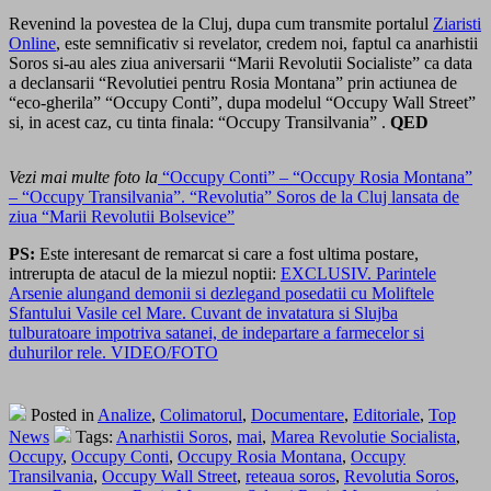
Revenind la povestea de la Cluj, dupa cum transmite portalul
Ziaristi
Online
, este semnificativ si revelator, credem noi, faptul ca anarhistii
Soros si-au ales ziua aniversarii “Marii Revolutii Socialiste” ca data
a declansarii “Revolutiei pentru Rosia Montana” prin actiunea de
“eco-gherila” “Occupy Conti”
, dupa modelul “Occupy Wall Street”
si, in acest caz, cu tinta finala: “Occupy Transilvania” .
QED
Vezi mai multe foto la
“Occupy Conti” – “Occupy Rosia Montana”
– “Occupy Transilvania”. “Revolutia” Soros de la Cluj lansata de
ziua “Marii Revolutii Bolsevice”
PS:
Este interesant de remarcat si care a fost ultima postare,
intrerupta de atacul de la miezul noptii:
EXCLUSIV. Parintele
Arsenie alungand demonii si dezlegand posedatii cu Moliftele
Sfantului Vasile cel Mare. Cuvant de invatatura si Slujba
tulburatoare impotriva satanei, de indepartare a farmecelor si
duhurilor rele. VIDEO/FOTO
Posted in
Analize
,
Colimatorul
,
Documentare
,
Editoriale
,
Top
News
Tags:
Anarhistii Soros
,
mai
,
Marea Revolutie Socialista
,
Occupy
,
Occupy Conti
,
Occupy Rosia Montana
,
Occupy
Transilvania
,
Occupy Wall Street
,
reteaua soros
,
Revolutia Soros
,