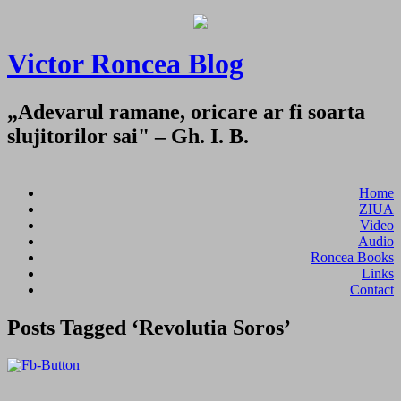
Victor Roncea Blog
„Adevarul ramane, oricare ar fi soarta
slujitorilor sai" – Gh. I. B.
Home
ZIUA
Video
Audio
Roncea Books
Links
Contact
Posts Tagged ‘Revolutia Soros’