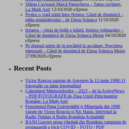
Sfânta Cuvioasă Maică Parascheva – Taina cuviinței.
La Mulți Ani!
12/10/2020
eXpress
Pentru o viață trăită întru Hristos. Gând de duminică –
pilda semănătorului – de Elena Solunca
11/10/2020
eXpress
Iertarea – cheia de boltă a iubirii. Iubirea vrăjmașilor –
Gând de duminică de Elena Solunca Moise
04/10/2020
eXpress
Pe drumul suitor de la pocăință la ascultare. Pescuirea
minunată – Gând de duminică de Elena Solunca Moise
27/09/2020
eXpress
Recent Posts
Victor Roncea suprins de Agerpres în 13 iunie 1990: O
fotografie cu mine fotografiind
Calendarul Mărturisitorilor – 2023 – de la ActiveNews
– PDF/FOTOGRAFII de Ziua Unirii Principatelor
Române. La Mulți Ani!
Fenomenul Piața Universității și Mineriada din 1990
văzute de Victor Roncea și Nic Hanu. Interviuri la
Radio Trinitas și Radio România Actualități
BANI Guvern presa vândută din România campania de
propagandă a fricii COVID – FOTO / PDF