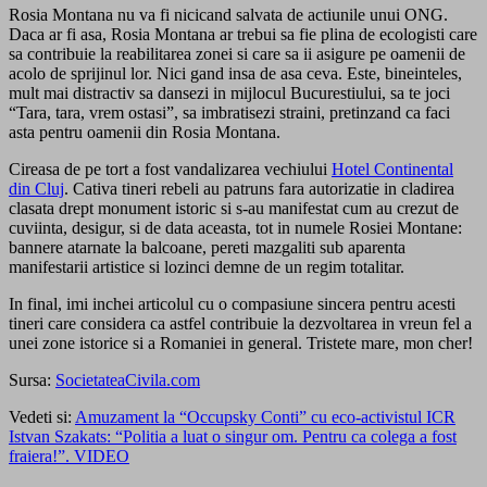
Rosia Montana nu va fi nicicand salvata de actiunile unui ONG.
Daca ar fi asa, Rosia Montana ar trebui sa fie plina de ecologisti care
sa contribuie la reabilitarea zonei si care sa ii asigure pe oamenii de
acolo de sprijinul lor. Nici gand insa de asa ceva. Este, bineinteles,
mult mai distractiv sa dansezi in mijlocul Bucurestiului, sa te joci
“Tara, tara, vrem ostasi”, sa imbratisezi straini, pretinzand ca faci
asta pentru oamenii din Rosia Montana.
Cireasa de pe tort a fost vandalizarea vechiului
Hotel Continental
din Cluj
. Cativa tineri rebeli au patruns fara autorizatie in cladirea
clasata drept monument istoric si s-au manifestat cum au crezut de
cuviinta, desigur, si de data aceasta, tot in numele Rosiei Montane:
bannere atarnate la balcoane, pereti mazgaliti sub aparenta
manifestarii artistice si lozinci demne de un regim totalitar.
In final, imi inchei articolul cu o compasiune sincera pentru acesti
tineri care considera ca astfel contribuie la dezvoltarea in vreun fel a
unei zone istorice si a Romaniei in general. Tristete mare, mon cher!
Sursa:
SocietateaCivila.com
Vedeti si:
Amuzament la “Occupsky Conti” cu eco-activistul ICR
Istvan Szakats: “Politia a luat o singur om. Pentru ca colega a fost
fraiera!”. VIDEO