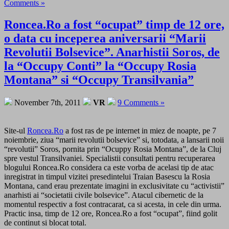
Comments »
Roncea.Ro a fost “ocupat” timp de 12 ore,
o data cu inceperea aniversarii “Marii
Revolutii Bolsevice”. Anarhistii Soros, de
la “Occupy Conti” la “Occupy Rosia
Montana” si “Occupy Transilvania”
November 7th, 2011
VR
9 Comments »
Site-ul
Roncea.Ro
a fost ras de pe internet in miez de noapte, pe 7
noiembrie, ziua “marii revolutii bolsevice” si, totodata, a lansarii noii
“revolutii” Soros, pornita prin “Ocuppy Rosia Montana”, de la Cluj
spre vestul Transilvaniei. Specialistii consultati pentru recuperarea
blogului Roncea.Ro considera ca este vorba de acelasi tip de atac
inregistrat in timpul vizitei presedintelui Traian Basescu la Rosia
Montana, cand erau prezentate imagini in exclusivitate cu “activistii”
anarhisti ai “societatii civile bolsevice”. Atacul cibernetic de la
momentul respectiv a fost contracarat, ca si acesta, in cele din urma.
Practic insa, timp de 12 ore, Roncea.Ro a fost “ocupat”, fiind golit
de continut si blocat total.