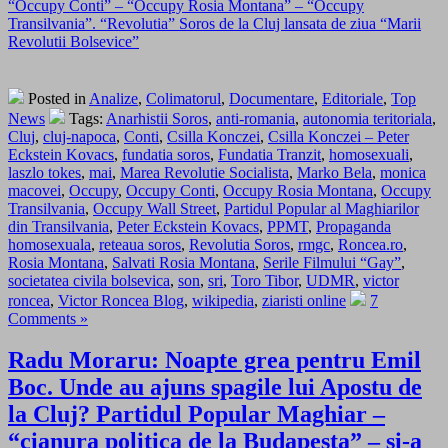
“Occupy Conti” – “Occupy Rosia Montana” – “Occupy
Transilvania”. “Revolutia” Soros de la Cluj lansata de ziua “Marii
Revolutii Bolsevice”
Posted in
Analize
,
Colimatorul
,
Documentare
,
Editoriale
,
Top
News
Tags:
Anarhistii Soros
,
anti-romania
,
autonomia teritoriala
,
Cluj
,
cluj-napoca
,
Conti
,
Csilla Konczei
,
Csilla Konczei – Peter
Eckstein Kovacs
,
fundatia soros
,
Fundatia Tranzit
,
homosexuali
,
laszlo tokes
,
mai
,
Marea Revolutie Socialista
,
Marko Bela
,
monica
macovei
,
Occupy
,
Occupy Conti
,
Occupy Rosia Montana
,
Occupy
Transilvania
,
Occupy Wall Street
,
Partidul Popular al Maghiarilor
din Transilvania
,
Peter Eckstein Kovacs
,
PPMT
,
Propaganda
homosexuala
,
reteaua soros
,
Revolutia Soros
,
rmgc
,
Roncea.ro
,
Rosia Montana
,
Salvati Rosia Montana
,
Serile Filmului “Gay”
,
societatea civila bolsevica
,
son
,
sri
,
Toro Tibor
,
UDMR
,
victor
roncea
,
Victor Roncea Blog
,
wikipedia
,
ziaristi online
7
Comments »
Radu Moraru: Noapte grea pentru Emil
Boc. Unde au ajuns spagile lui Apostu de
la Cluj? Partidul Popular Maghiar –
“cianura politica de la Budapesta” – si-a