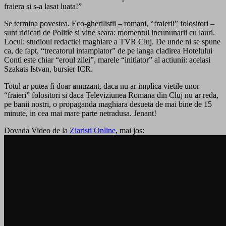
fraiera si s-a lasat luata!”
Se termina povestea. Eco-gherilistii – romani, “fraierii” folositori –
sunt ridicati de Politie si vine seara: momentul incununarii cu lauri.
Locul: studioul redactiei maghiare a TVR Cluj. De unde ni se spune
ca, de fapt, “trecatorul intamplator” de pe langa cladirea Hotelului
Conti este chiar “eroul zilei”, marele “initiator” al actiunii: acelasi
Szakats Istvan, bursier ICR.
Totul ar putea fi doar amuzant, daca nu ar implica vietile unor
“fraieri” folositori si daca Televiziunea Romana din Cluj nu ar reda,
pe banii nostri, o propaganda maghiara desueta de mai bine de 15
minute, in cea mai mare parte netradusa. Jenant!
Dovada Video de la
Ziaristi Online
, mai jos: