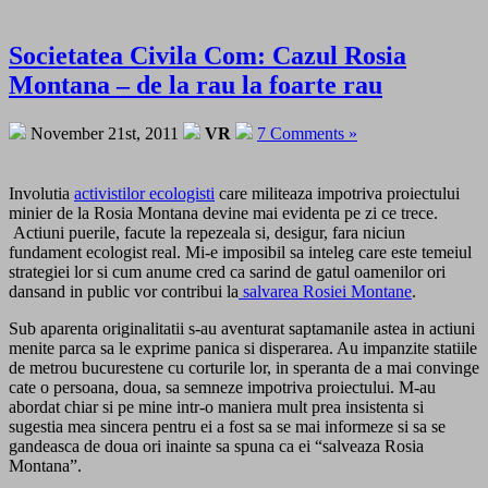
Societatea Civila Com: Cazul Rosia
Montana – de la rau la foarte rau
November 21st, 2011
VR
7 Comments »
Involutia
activistilor ecologisti
care militeaza impotriva proiectului
minier de la Rosia Montana devine mai evidenta pe zi ce trece.
Actiuni puerile, facute la repezeala si, desigur, fara niciun
fundament ecologist real. Mi-e imposibil sa inteleg care este temeiul
strategiei lor si cum anume cred ca sarind de gatul oamenilor ori
dansand in public vor contribui la
salvarea Rosiei Montane
.
Sub aparenta originalitatii s-au aventurat saptamanile astea in actiuni
menite parca sa le exprime panica si disperarea. Au impanzite statiile
de metrou bucurestene cu corturile lor, in speranta de a mai convinge
cate o persoana, doua, sa semneze impotriva proiectului. M-au
abordat chiar si pe mine intr-o maniera mult prea insistenta si
sugestia mea sincera pentru ei a fost sa se mai informeze si sa se
gandeasca de doua ori inainte sa spuna ca ei “salveaza Rosia
Montana”.