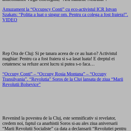
Amuzament la “Occupscy Conti” cu eco-activistul ICR Istvan
Szakats: “Politia a luat o singur om. Pentru ca colega a fost fraiera!”.
VIDEO
Rep Ora de Cluj: Si pe tanara aceea de ce au luat-o? Activistul
maghiar: Pentru ca a fost fraiera si s-a lasat luata! E dreptul ei
cetatenesc sa refuze acest lucru si putea s-o faca…
“Occupy Conti” – “Occupy Rosia Montana” – “Occupy
Transilvania”. “Revolutia” Soros de la Cluj lansata de ziua “Marii
Revolutii Bolsevice”
Revenind la povestea de la Cluj, este semnificativ si revelator,
credem noi, faptul ca anarhistii Soros si-au ales ziua aniversarii
“Marii Revolutii Socialiste” ca data a declansarii “Revolutiei pentru