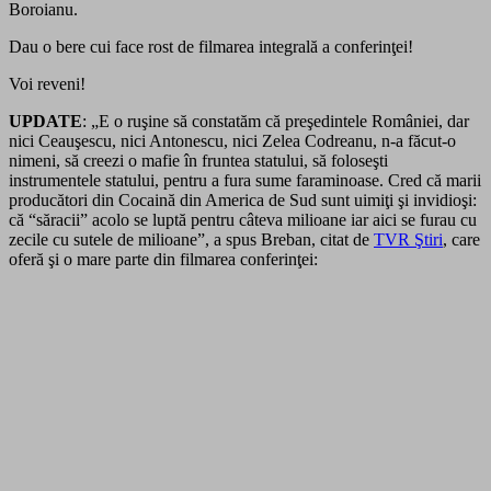
Boroianu.
Dau o bere cui face rost de filmarea integrală a conferinţei!
Voi reveni!
UPDATE
: „E o ruşine să constatăm că preşedintele României, dar
nici Ceauşescu, nici Antonescu, nici Zelea Codreanu, n-a făcut-o
nimeni, să creezi o mafie în fruntea statului, să foloseşti
instrumentele statului, pentru a fura sume faraminoase. Cred că marii
producători din Cocaină din America de Sud sunt uimiţi şi invidioşi:
că “săracii” acolo se luptă pentru câteva milioane iar aici se furau cu
zecile cu sutele de milioane”, a spus Breban, citat de
TVR Ştiri
, care
oferă şi o mare parte din filmarea conferinţei: