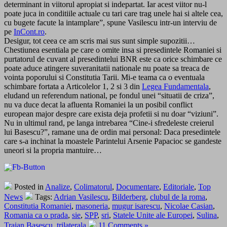
determinant in viitorul apropiat si indepartat. Iar acest viitor nu-l
poate juca in conditiile actuale cu tari care trag unele hai si altele cea,
cu bugete facute la intamplare”, spune Vasilescu intr-un interviu de
pe
InCont.ro
.
Desigur, tot ceea ce am scris mai sus sunt simple supozitii…
Chestiunea esentiala pe care o omite insa si presedintele Romaniei si
purtatorul de cuvant al presedintelui BNR este ca orice schimbare ce
poate aduce atingere suveranitatii nationale nu poate sa treaca de
vointa poporului si Constitutia Tarii. Mi-e teama ca o eventuala
schimbare fortata a Articolelor 1, 2 si 3 din
Legea Fundamentala
,
eludand un referendum national, pe fondul unei “situatii de criza”,
nu va duce decat la afluenta Romaniei la un posibil conflict
european major despre care exista deja profetii si nu doar “viziuni”.
Nu in ultimul rand, pe langa intrebarea “Cine-i sfredeleste creierul
lui Basescu?”, ramane una de ordin mai personal: Daca presedintele
care s-a inchinat la moastele Parintelui Arsenie Papacioc se gandeste
uneori si la propria mantuire…
Posted in
Analize
,
Colimatorul
,
Documentare
,
Editoriale
,
Top
News
Tags:
Adrian Vasilescu
,
Bilderberg
,
clubul de la roma
,
Constitutia Romaniei
,
masoneria
,
mugur isarescu
,
Nicolae Casian
,
Romania ca o prada
,
sie
,
SPP
,
sri
,
Statele Unite ale Europei
,
Sulina
,
Traian Basescu
,
trilaterala
11 Comments »