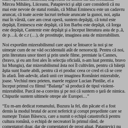
Mircea Mihăieş, Liiceanu, Patapievici şi alţii care consideră că nu
mai este nevoie de statul român, că Mihai Eminescu este un cadavru
aruncat, că toate aceste lucruri trebuie aruncate la gunoi, noi, aştia
mai în vârstă, care am creat operă, suntem depăşiţi, că totul este
depăşit, Eminescu este depăşit, că Ion Barbu este depăşit, că Iorga
este depăşit, Cantemir este depăşit şi a început literatura asta de p..ă,
de p…ă, de c.r (…), de prostituţie, imaginea asta de mizerabilism.
Noi exportăm mizerabilismul care apoi se întoarce la noi şi ne
uimeşte cum de ne văd occidentalii atât de nenorociţi. Pentru că noi,
prin literatura unor tineri şi prin unele filme, premiate la Cannes,
(bravo, şi eu am fost ales în selecţia oficială, n-am luat premiu, bravo
lui Mungiu), dar mizerabilismul ăsta noi îl cultivăm, pentru că băieţii
ăştia sunt foarte abili, pentru că ei produc ceea ce cred ei că se cere
în afară. Într-adevăr, afară unii cer imaginea României mizerabile,
joase. Vechiul meu prieten, marele regizor Lucian Pintilie, el a
început primul cu filmul “Balanţa” să producă de tipul violent-
mizerabilist. Parcă ne-a convins şi pe noi că suntem o ţară de nimica.
Chipurile suntem ultimele otrepe ale Europei…”
“Eu m-am dedicat romanului, Buzura la fel, din păcate el a fost
demis la modul brutal de acest nefericit şi corupt preşedinte care se
numeşte Traian Băsescu, care a numit o echipă catastrofică pentru
cultura română, o echipă de necreatori în primul rând, de
comentatori doar, dar de comentatori de prost aluat. Patapievici nu