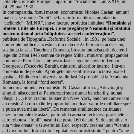
„Statele Unite ale Europei”, aparut in “Socialismul”, an XXIV, nr.
24, 29 mai 1930.
In contrapartida, fostul mason, economistul Nicolae Casian, amintit
mai sus, se opunea “ideii” pe baza informatiilor acumulate in
“atelierele” “MLNR”, intr-o lucrare profetica intitulata
“România şi
Statele-Unite ale Europei. Ce se pregăteşte Neamului şi Statului
nostru naţional prin înfăptuirea acestei confederaţiuni”
,
publicata de Tipografia „Reforma Socială”, in 1931, pe baza unei
conferinte publice a acestuia, din data de 22 februarie, acelasi an,
sustinuta la sala Tinerimea Romana, brosura interzisa prin decretul
lege din 2 mai 1945 semnat de regele Mihai, ministrul propagandei
comuniste Petre Constantinescu-Iasi si agentul sovietic Teohari
Georgescu (Tescovici Burah), ministrul afacerilor interne. Intr-un
comentariu de pe situl Apologeticum se afirma ca lucrarea poate fi
gasita la Biblioteca Universitara din Iasi (si probabil si la Academia
Romana), la fostul “fond secret”.
In lucrarea numita, economistul N. Casian afirma: „Adevăraţii şi
singurii născocitori ai Paneuropei sunt numai bancherii şi numai
dânşii. (…) Prin crachul bursier din New-York, bancherii americani
au reuşit să ia din mâinile poporului american valorile mobiliare spre
a putea avea mâna liberă”. De remarcat similitudinea cu situatia
crizei mondiale de astazi, pe fondul careia se reclocesc proiectele la
care robotesc “fratii” masoni de peste 160 de ani. Si de amintit si o
alta “idee creata” a Guvernului Boc, respectiv crearea unui “Centru
al Guvernului” format din “reputati economisti straini” pentru “a ne