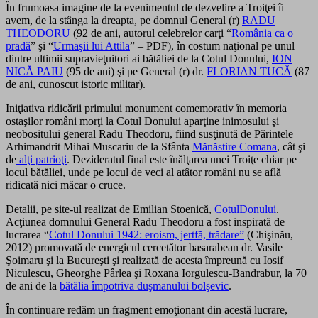
În frumoasa imagine de la evenimentul de dezvelire a Troiţei îi
avem, de la stânga la dreapta, pe domnul General (r)
RADU
THEODORU
(92 de ani, autorul celebrelor carţi “
România ca o
pradă
” şi “
Urmaşii lui Attila
” – PDF), în costum naţional pe unul
dintre ultimii supravieţuitori ai bătăliei de la Cotul Donului,
ION
NICĂ PAIU
(95 de ani) şi pe General (r) dr.
FLORIAN TUCĂ
(87
de ani, cunoscut istoric militar).
Iniţiativa ridicării primului monument comemorativ în memoria
ostaşilor români morţi la Cotul Donului aparţine inimosului şi
neobositului general Radu Theodoru, fiind susţinută de Părintele
Arhimandrit Mihai Muscariu de la Sfânta
Mănăstire Comana
, cât şi
de
alţi patrioţi
. Dezideratul final este înălţarea unei Troiţe chiar pe
locul bătăliei, unde pe locul de veci al atâtor români nu se află
ridicată nici măcar o cruce.
Detalii, pe site-ul realizat de Emilian Stoenică,
CotulDonului
.
Acţiunea domnului General Radu Theodoru a fost inspirată de
lucrarea “
Cotul Donului 1942: eroism, jertfă, trădare”
(Chişinău,
2012) promovată de energicul cercetător basarabean dr. Vasile
Şoimaru şi la Bucureşti şi realizată de acesta împreună cu Iosif
Niculescu, Gheorghe Pârlea şi Roxana Iorgulescu-Bandrabur, la 70
de ani de la
bătălia împotriva duşmanului bolşevic
.
În continuare redăm un fragment emoţionant din acestă lucrare,