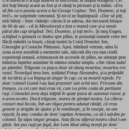
L-a sfârtecat o schijă undeva în Bucovina, în timpul retragerii. Cei
doi fraţi întorşi acasă au fost şi ei răniţi la picioare şi la mâini.
«Era
să fim ca-n poezia aceea a lui George Coşbuc: Trei, Doamne, şi toţi
trei!»
, ne surprinde veteranul. Şi tot el ne înştiinţează:
«Dar să ştiţi,
măi băieţi
– între «băieţii» cărora li se adresa, doi trecuseră binişor
de 60 de ani –
că la Mirosloveşti a fost o mamă care şi-a smuls
părul din cap strigând: Trei, Doamne, şi toţi trei!».
Şi moş Eugen,
schiţând o grimasă ce tindea spre plâns, le pronunţă numele celor trei
flăcăi mândri ca brazii, căzuţi tustrei la Cotul Donului: Ion,
Gheorghe şi Costache Păduraru. Apoi, bătrânul veteran, atins în
zona aceea sensibilă a memoriei sale, născută din cea mai crudă
experienţă umană, schimonosit de accesele de plâns, ne uimeşte prin
trăinicia faptelor asimilate în mintea omului simplu
. «Am văzut iadul
pe pământ. Trăgeam cu puşca doar să alung moartea; moartea era
rusul. Tovarăşul meu bun, soldatul Potop Alexandru, şi-a prăpădit
de tot tăria şi s-a împuşcat singur în cap, ca sa moară repede. Pe
dom’ colonel Gumă l-au luat prizonier sub ochii mei. Priveam din
tranşeu, cu cei care mai erau vii, cum l-a prins ceata de partizani
ruşi. Colonelul avea deja infiptă în spate ţeava de automat rusesc şi
n-avea-ncotro. Dacă trăgeam, murea de glonţul nostru. La câteva
ceasuri mai încolo, într-un răgaz pentru adunat răniţii, că erau
gemete şi strigăte de ajutor şi în româneşte, şi în ruseşte, ne-am
repezit, în atac condus de dom’ capitan Armeanu, ca să-l salvăm pe
colonel. Îşi săpa singur groapa. Asta făcea ofiţerul nostru când l-am
găsit. Am pus ruşii pe fugă, dar l-am lăsat zălog morţii pe dom’