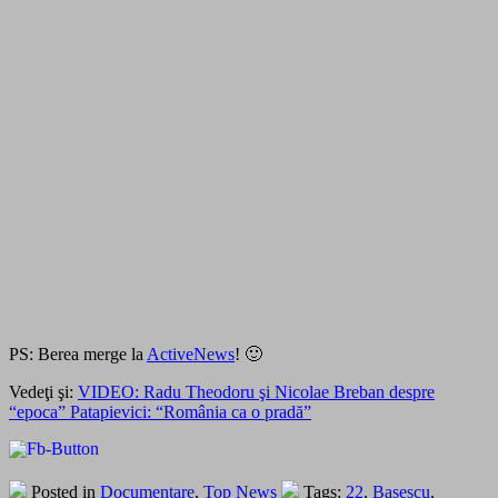
PS: Berea merge la
ActiveNews
! 🙂
Vedeţi şi:
VIDEO: Radu Theodoru şi Nicolae Breban despre
“epoca” Patapievici: “România ca o pradă”
Posted in
Documentare
,
Top News
Tags:
22
,
Basescu
,