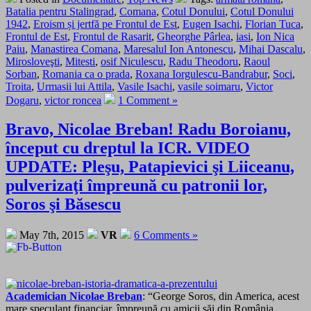
Batalia pentru Stalingrad
,
Comana
,
Cotul Donului
,
Cotul Donului
1942
,
Eroism și jertfă pe Frontul de Est
,
Eugen Isachi
,
Florian Tuca
,
Frontul de Est
,
Frontul de Rasarit
,
Gheorghe Pârlea
,
iasi
,
Ion Nica
Paiu
,
Manastirea Comana
,
Maresalul Ion Antonescu
,
Mihai Dascalu
,
Mirosloveşti
,
Mitesti
,
osif Niculescu
,
Radu Theodoru
,
Raoul
Sorban
,
Romania ca o prada
,
Roxana Iorgulescu-Bandrabur
,
Soci
,
Troita
,
Urmasii lui Attila
,
Vasile Isachi
,
vasile soimaru
,
Victor
Dogaru
,
victor roncea
1 Comment »
Bravo, Nicolae Breban! Radu Boroianu,
început cu dreptul la ICR. VIDEO
UPDATE: Pleşu, Patapievici şi Liiceanu,
pulverizaţi împreună cu patronii lor,
Soros şi Băsescu
May 7th, 2015
VR
6 Comments »
Academician Nicolae Breban
: “George Soros, din America, acest
mare speculant financiar, împreună cu amicii săi din România,