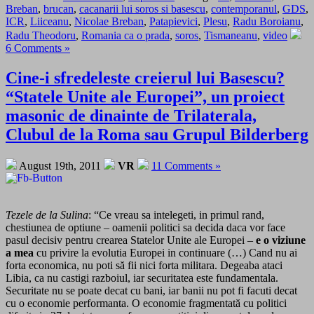
Breban
,
brucan
,
cacanarii lui soros si basescu
,
contemporanul
,
GDS
,
ICR
,
Liiceanu
,
Nicolae Breban
,
Patapievici
,
Plesu
,
Radu Boroianu
,
Radu Theodoru
,
Romania ca o prada
,
soros
,
Tismaneanu
,
video
6 Comments »
Cine-i sfredeleste creierul lui Basescu?
“Statele Unite ale Europei”, un proiect
masonic de dinainte de Trilaterala,
Clubul de la Roma sau Grupul Bilderberg
August 19th, 2011
VR
11 Comments »
Tezele de la Sulina
: “Ce vreau sa intelegeti, in primul rand,
chestiunea de optiune – oamenii politici sa decida daca vor face
pasul decisiv pentru crearea Statelor Unite ale Europei –
e o viziune
a mea
cu privire la evolutia Europei in continuare (…) Cand nu ai
forta economica, nu poti să fii nici forta militara. Degeaba ataci
Libia, ca nu castigi razboiul, iar securitatea este fundamentala.
Securitate nu se poate decat cu bani, iar banii nu pot fi facuti decat
cu o economie performanta. O economie fragmentată cu politici