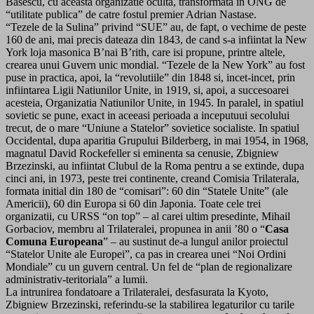
Basescu, cu aceasta organizatie oculta, transformata in ONG de
“utilitate publica” de catre fostul premier Adrian Nastase.
“Tezele de la Sulina” privind “SUE” au, de fapt, o vechime de peste
160 de ani, mai precis dateaza din 1843, de cand s-a infiintat la New
York loja masonica B’nai B’rith, care isi propune, printre altele,
crearea unui Guvern unic mondial. “Tezele de la New York” au fost
puse in practica, apoi, la “revolutiile” din 1848 si, incet-incet, prin
infiintarea Ligii Natiunilor Unite, in 1919, si, apoi, a succesoarei
acesteia, Organizatia Natiunilor Unite, in 1945. In paralel, in spatiul
sovietic se pune, exact in aceeasi perioada a inceputuui secolului
trecut, de o mare “Uniune a Statelor” sovietice socialiste. In spatiul
Occidental, dupa aparitia Grupului Bilderberg, in mai 1954, in 1968,
magnatul David Rockefeller si eminenta sa cenusie, Zbigniew
Brzezinski, au infiintat Clubul de la Roma pentru a se extinde, dupa
cinci ani, in 1973, peste trei continente, creand Comisia Trilaterala,
formata initial din 180 de “comisari”: 60 din “Statele Unite” (ale
Americii), 60 din Europa si 60 din Japonia. Toate cele trei
organizatii, cu URSS “on top” – al carei ultim presedinte, Mihail
Gorbaciov, membru al Trilateralei, propunea in anii ’80 o “
Casa
Comuna Europeana
” – au sustinut de-a lungul anilor proiectul
“Statelor Unite ale Europei”, ca pas in crearea unei “Noi Ordini
Mondiale” cu un guvern central. Un fel de “plan de regionalizare
administrativ-teritoriala” a lumii.
La intrunirea fondatoare a Trilateralei, desfasurata la Kyoto,
Zbigniew Brzezinski, referindu-se la stabilirea legaturilor cu tarile