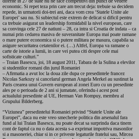
diferite in 27 de state nu ne face competitivi din punct de vedere
economic. Si repet teza prin care am trecut deja: trebuie sa decidem
repede, in urmatorii doi-trei ani, daca vom crea ‘Statele Unite ale
Europei’ sau nu. Si subiectul este extrem de delicat si dificil pentru
ca trebuie asigurat un leadership formidabil la nivel european, care
sa convinga cele 27 de natiuni – 28, ca intra si Croatia de indata – ca
numai prin cedarea masiva de suveranitate Europa mai poate ramane
o mare putere economica si o putere militara pe masura, capabila sa
asigure securitatea cetatenilor ei. (…) Altfel, Europa va ramane o
carte de istorie a lumii, in care vei putea citi despre cele mai
sofisticate culturi.”
– Traian Basescu, joi, 18 august 2011, Tabara de la Sulina a elevilor
si studentilor romani din jurul Romaniei
– Afirmatia a avut loc la doua zile dupa ce presedintele francez
Nicolas Sarkozy si cancelarul german Angela Merkel au sustinut la
Paris crearea unui Guvern european al zonei Euro cu un presedinte
ales pe o perioada de 2 ani si jumatate, oferindu-i acest post
actualului presedinte al UE, Herman Van Rompuy, membru al
Grupului Bilderberg.
“Viziunea” presedintelui Romaniei privind “Statele Unite ale
Europei”, daca nu este vreo smecherie politica din arsenalul fara
fund al lui Traian Basescu, nu poate decat sa surprinda daca tinem
cont de faptul ca nu o data acesta s-a exprimat impotriva masonilor
si a masoneriei, chiar si in ce priveste legaturile fratelui sau, Mircea