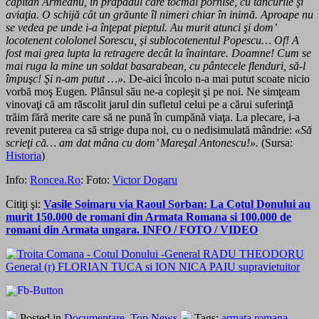
căpitan Armeanu, în prăpădul care tocmai pornise, cu tancurile şi
aviaţia. O schijă cât un grăunte îl nimeri chiar în inimă. Aproape nu
se vedea pe unde i-a înţepat pieptul. Au murit atunci şi dom’
locotenent cololonel Sorescu, şi sublocotenentul Popescu… Of! A
fost mai grea lupta la retragere decât la înaintare. Doamne! Cum se
mai ruga la mine un soldat basarabean, cu pântecele flenduri, să-l
împuşc! Şi n-am putut …».
De-aici încolo n-a mai putut scoate nicio
vorbă moş Eugen
.
Plânsul său ne-a copleşit şi pe noi. Ne simţeam
vinovaţi că am răscolit jarul din sufletul celui pe a cărui suferinţă
trăim fără merite care să ne pună în cumpănă viaţa. La plecare, i-a
revenit puterea ca să strige dupa noi, cu o nedisimulată mândrie:
«Să
scrieţi că… am dat mâna cu dom’ Mareşal Antonescu!».
(Sursa:
Historia
)
Info:
Roncea.Ro
: Foto:
Victor Dogaru
Citiţi şi:
Vasile Soimaru via Raoul Sorban: La Cotul Donului au
murit 150.000 de romani din Armata Romana si 100.000 de
romani din Armata ungara. INFO / FOTO / VIDEO
Posted in
Documentare
,
Top News
Tags:
armata romana
,