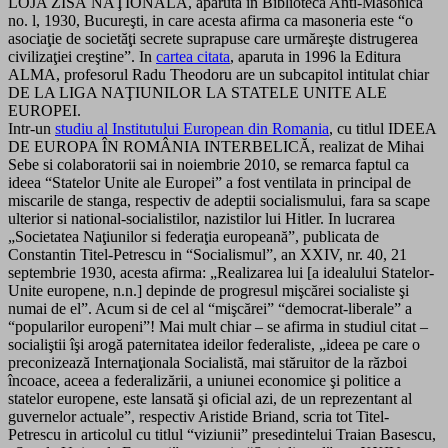
LOJA ZISĂ NAŢIONALĂ, aparuta in Biblioteca Anti-Masonică
no. l, 1930, Bucureşti, in care acesta afirma ca masoneria este “o
asociaţie de societăţi secrete suprapuse care urmăreşte distrugerea
civilizaţiei creştine”. In
cartea citata
, aparuta in 1996 la Editura
ALMA, profesorul Radu Theodoru are un subcapitol intitulat chiar
DE LA LIGA NAŢIUNILOR LA STATELE UNITE ALE
EUROPEI.
Intr-un
studiu al Institutului European din Romania
, cu titlul IDEEA
DE EUROPA ÎN ROMÂNIA INTERBELICĂ, realizat de Mihai
Sebe si colaboratorii sai in noiembrie 2010, se remarca faptul ca
ideea “Statelor Unite ale Europei” a fost ventilata in principal de
miscarile de stanga, respectiv de adeptii socialismului, fara sa scape
ulterior si national-socialistilor, nazistilor lui Hitler. In lucrarea
„Societatea Naţiunilor si federaţia europeană”, publicata de
Constantin Titel-Petrescu in “Socialismul”, an XXIV, nr. 40, 21
septembrie 1930, acesta afirma: „Realizarea lui [a idealului Statelor-
Unite europene, n.n.] depinde de progresul mişcărei socialiste şi
numai de el”. Acum si de cel al “mişcărei” “democrat-liberale” a
“popularilor europeni”! Mai mult chiar – se afirma in studiul citat –
socialiştii îşi arogă paternitatea ideilor federaliste, „ideea pe care o
preconizează Internaţionala Socialistă, mai stăruitor de la război
încoace, aceea a federalizării, a uniunei economice şi politice a
statelor europene, este lansată şi oficial azi, de un reprezentant al
guvernelor actuale”, respectiv Aristide Briand, scria tot Titel-
Petrescu in articolul cu titlul “viziunii” presedintelui Traian Basescu,