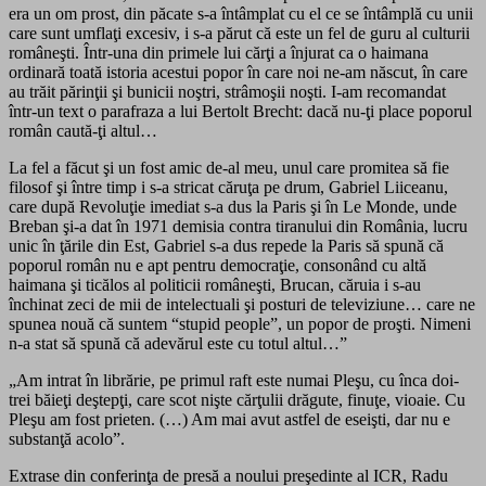
era un om prost, din păcate s-a întâmplat cu el ce se întâmplă cu unii
care sunt umflaţi excesiv, i s-a părut că este un fel de guru al culturii
româneşti. Într-una din primele lui cărţi a înjurat ca o haimana
ordinară toată istoria acestui popor în care noi ne-am născut, în care
au trăit părinţii şi bunicii noştri, strâmoşii noşti. I-am recomandat
într-un text o parafraza a lui Bertolt Brecht: dacă nu-ţi place poporul
român caută-ţi altul…
La fel a făcut şi un fost amic de-al meu, unul care promitea să fie
filosof şi între timp i s-a stricat căruţa pe drum, Gabriel Liiceanu,
care după Revoluţie imediat s-a dus la Paris şi în Le Monde, unde
Breban şi-a dat în 1971 demisia contra tiranului din România, lucru
unic în ţările din Est, Gabriel s-a dus repede la Paris să spună că
poporul român nu e apt pentru democraţie, consonând cu altă
haimana şi ticălos al politicii româneşti, Brucan, căruia i s-au
închinat zeci de mii de intelectuali şi posturi de televiziune… care ne
spunea nouă că suntem “stupid people”, un popor de proşti. Nimeni
n-a stat să spună că adevărul este cu totul altul…”
„Am intrat în librărie, pe primul raft este numai Pleşu, cu înca doi-
trei băieţi deştepţi, care scot nişte cărţulii drăgute, finuţe, vioaie. Cu
Pleşu am fost prieten. (…) Am mai avut astfel de eseişti, dar nu e
substanţă acolo”.
Extrase din conferinţa de presă a noului preşedinte al ICR, Radu