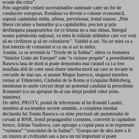
scoate din criza”.
Prin sugestiile cedarii suveranitatilor nationale catre un for de
conducere european, România va deveni o colonie economică,
supusă capitalului străin, afirma, previzionar, fostul mason: „Prin
libera circulare a bunurilor şi a capitalurilor, precum şi prin
desfiinţarea paşapoartelor, tot ce bruma ne-a mai rămas, întregul
nostru patrimoniu naţional, va intra în mâinile străinilor care vor veni
să ne civilizeze şi să ne colonizeze”. Valabil si azi. Nu ne mira ca a
fost interzis de comunisti si ca sta si azi la index.
Asadar, ca sa revenim la “Tezele de la Sulina”, ideea ca formarea
“Statelor Unite ale Europei” este “o viziune proprie” a presedintelui
Basescu lasa de dorit si poate demonstra mai curand ca i-a fost
insuflata abil de catre unul dintre interlocutorii sai care se invarte in
cercurile de mai sus, si anume Mugur Isarescu, singurul membru
roman al Trilateralei, Clubului de la Roma si Grupului Bilderberg,
mentionat in unele cercuri drept un potential candidat la presedintia
Romaniei (cu un apropiat de-al sau drept posibil viitor prim-
ministru).
De altfel, PROTV, postul de televiziune al lui Ronald Lauder,
membru al societatilor secrete amintite, a completat imediat
declaratia lui Traian Basescu cu niste precizari ale purtatorului de
cuvant al BNR, fostul propagandist comunist, convertit la capitalism
feroce, Adrian Vasilescu, care aproape a copiat pana si in exprimare
“viziunea” “oracolului de la Sulina”: “Europa are de ales intre a fi
un muzeu al civilizatiei sau a juca un rol important si poate