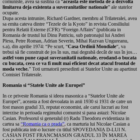
comuniste, avea sa sustina ca “
aceasta este metoda de a dezvolta
limitarea deja existenta a suveranitatilor nationale
” ale statelor
ocupate.
Dupa acesta intrunire, Richard Gardner, membru al Trilateralei, avea
sa emita cateva dintre “Tezele de la Kyoto” in revista Consiliului
pentru Relatii Externe (CFR) “Foreign Affairs” (publicata in
Romania de trustul lui Dinu Patriciu, sub patronajul lui Andrei
Plesu, Petre Roman, Adrian Severin, Mihai Razvan Ungureanu,
s.a), din aprilie 1974: “Pe scurt, “
Casa Ordinii Mondiale
“, va
trebui să fie construit de jos în sus, mai degrabă decât de sus în jos…
astfel vom pune capat suveranitatii nationale, erodand-o bucata
cu bucata, ceea ce va fi mult mai eficient decat atacul frontal de
moda veche.
” Toti urmatorii presedinti ai Statelor Unite au apartinut
Comisiei Trilaterale.
Romania si “Statele Unite ale Europei”
In ce priveste Romania si ideea masonica a “Statelor Unite ale
Europei”, aceasta a fost devoalata in anii 1930 si 1931 de catre un
fost mason gradul 33, reputat economist, ale carui lucrari au fost
interzise in perioada regimului comunist si pana astazi: Nicolae
Casian. Profesorul si generalul (r) Radu Theodoru evidentiaza in
cartea sa
“Romania ca o prada”
, ca marturia lui Nicolae Casian a
fost publicata intr-o lucrare cu titlul SPOVEDANIA D-LUI N.
CASIAN FOST FRANCMASON GRADUL 33 ÎN MAREA