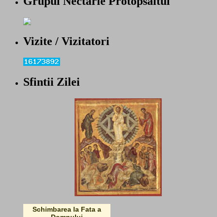
Grupul Nectarie Protopsaltul
Vizite / Vizitatori
Sfintii Zilei
Schimbarea la Fata a
Domnului