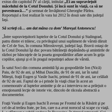
extras din capitolul IV al cărţii, intitulat
„Ei au supravieţuit
măcelului de la Cotul Donului. Şi încă sunt în viaţă, ca să ne
povestească…”
şi semnat de învăţătorul Gheorghe Pârlea.
Reportajul a fost realizat în vara lui 2012 în două sate din judeţul
Iaşi.
Să scrieţi că… am dat mâna cu dom’ Mareşal Antonescu!
„Între supravieţuitorii luptelor de la Cotul Donului şi Stalingrad,
patru dintre ei trăiesc, cu privilegiul unui supliment de vârstă dăruit
de Cel de Sus, în comuna Mirosloveşti, judeţul Iaşi. Bravii ostaşi de
la Cotul Donului îşi duc povara bătrâneţii depănându-şi amintirile de
război pe băncuţele de la poarta gospodăriilor aflate acum în grija
copiilor, ajunşi şi ei în pragul neputinţei aduse de vârstă.
În satul Soci din comuna amintită îşi au gospodăriile Ion (Nică)
Paiu, de 92 de ani, şi Mihai Dascălu, de 91 de ani, iar în satul
Miteşti, fraţii Eugen şi Vasile Isachi, primul de 91 de ani, iar celălalt
de 92 de ani. Faptul de a-i prinde în viaţă chiar în acest an
comemorativ al luptelor amintite şi de a-i intervieva ne-a prilejuit o
emoţionantă lecţie de istorie vie, dincolo de răceala abstractă a
documentelor.
Fraţii Vasile şi Eugen Isachi îl aveau pe Frontul de la Răsărit şi pe
cel de-al treilea frate, pe Ion, care n-a avut norocul să scape cu viaţă.